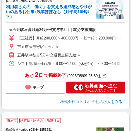
株式会社kotrio /●SW-S-2104530
女
利用者さんの「働く」を支える達成感とやりが
ド
いのあるお仕事♪残業ほぼなし（月平均10H以
活
下）
ル
自
≪五井駅≫高月給24万〜/賞与年2回｜就労支援施設
役
【正社員】月給240,000〜400,000円 ・基本給：200,000
市原市≪最寄駅：五井≫
五井駅⇒徒歩5分≪交通費全額支給≫
シフト制/週5日勤務 ・8:00〜17:00（休憩1h） ・9:00〜18:0
2
あと
日
で掲載終了
(2026/08/09 23:59まで)
応募画面へ進む
キープ
かんたん3ステップ！
株式会社コトリオ
の他の求人をみる
2
市原市
駅直結・駅チカ
派遣社員
不
株式会社kotrio /●CB-H-1855231