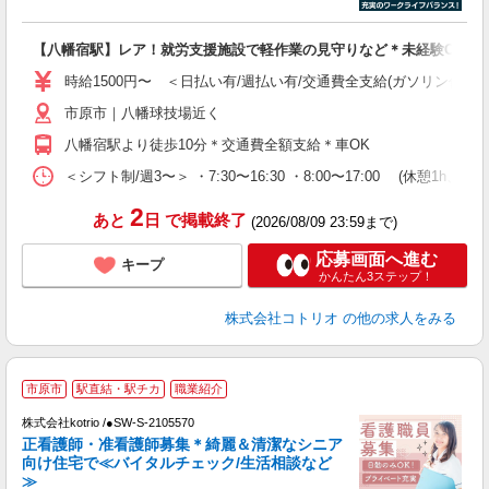
ル
自
【八幡宿駅】レア！就労支援施設で軽作業の見守りなど＊未経験OK
役
時給1500円〜 ＜日払い有/週払い有/交通費全支給(ガソリン代含む
市原市｜八幡球技場近く
八幡宿駅より徒歩10分＊交通費全額支給＊車OK
＜シフト制/週3〜＞ ・7:30〜16:30 ・8:00〜17:00 (休憩1h、残
2
あと
日
で掲載終了
(2026/08/09 23:59まで)
応募画面へ進む
キープ
かんたん3ステップ！
株式会社コトリオ
の他の求人をみる
＊
市原市
駅直結・駅チカ
職業紹介
株式会社kotrio /●SW-S-2105570
女
正看護師・准看護師募集＊綺麗＆清潔なシニア
ド
向け住宅で≪バイタルチェック/生活相談など
活
≫