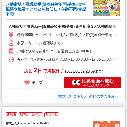
女
八幡宿駅＊看護助手(資格経験不問)募集♪食事
ド
配膳や生活ケアなどをお任せ！年齢不問/学歴
活
不問
ル
自
八幡宿駅＊看護助手(資格経験不問)募集♪食事配膳などの補助業務
役
時給1600円〜2250円 ＜日払い有/週払い有/交通費全支給(ガソリ
市原市内 ＜八幡宿駅チカ＞
八幡宿駅から徒歩すぐ（交通費全支給/車OK）
★シフト制/週3〜5日勤務 7:00〜16:00 8:30〜17:30 17:00〜
2
あと
日
で掲載終了
(2026/08/09 23:59まで)
応募画面へ進む
キープ
かんたん3ステップ！
株式会社コトリオ
の他の求人をみる
2
市原市
駅直結・駅チカ
派遣社員
株式会社kotrio /●CB-H-1899866