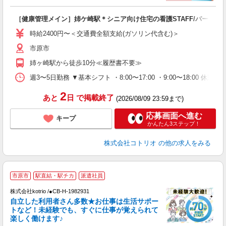
ル
自
［健康管理メイン］姉ケ崎駅＊シニア向け住宅の看護STAFF/パート
役
時給2400円〜＜交通費全額支給(ガソリン代含む)＞
市原市
姉ヶ崎駅から徒歩10分≪履歴書不要≫
週3〜5日勤務 ▼基本シフト ・8:00〜17:00 ・9:00〜18:00 休憩1H
2
あと
日
で掲載終了
(2026/08/09 23:59まで)
応募画面へ進む
キープ
かんたん3ステップ！
株式会社コトリオ
の他の求人をみる
≪
市原市
駅直結・駅チカ
派遣社員
く
株式会社kotrio /●CB-H-1982931
自立した利用者さん多数★お仕事は生活サポー
女
トなど！未経験でも、すぐに仕事が覚えられて
ド
楽しく働けます♪
活