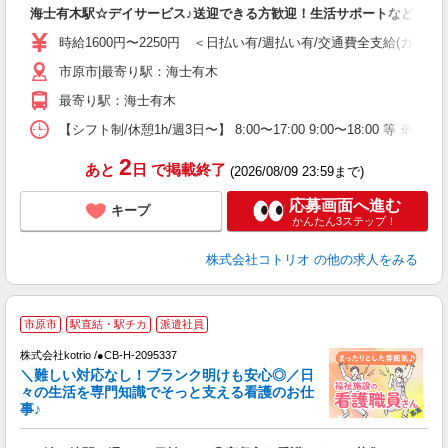
ル
海士有木駅☆デイサービス♪送迎できる方歓迎！生活サポートなど
自
時給1600円〜2250円 ＜日払い有/週払い有/交通費全支給(ガソリ
役
市原市|最寄り駅：海士有木
最寄り駅：海士有木
【シフト制/休憩1h/週3日〜】 8:00〜17:00 9:00〜18:00 等 ※残業
2
あと
日
で掲載終了
(2026/08/09 23:59まで)
応募画面へ進む
キープ
かんたん3ステップ！
株式会社コトリオ
の他の求人をみる
市原市
駅直結・駅チカ
派遣社員
だ
株式会社kotrio /●CB-H-2095337
＼難しい対応なし！ブランク明けも安心◎／日
女
々の生活を専門知識でそっと支える看護のお仕
ド
事♪
活
ル