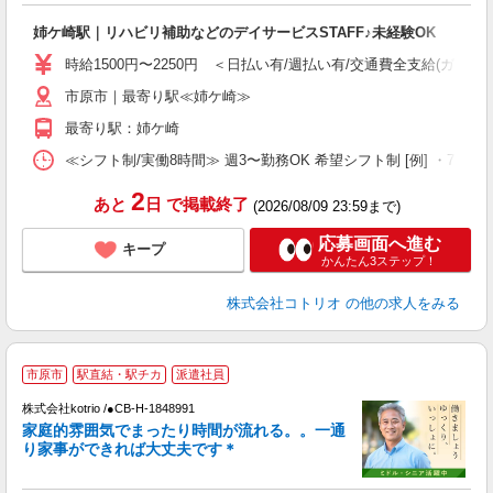
ル
姉ケ崎駅｜リハビリ補助などのデイサービスSTAFF♪未経験OK
自
時給1500円〜2250円 ＜日払い有/週払い有/交通費全支給(ガソリ
役
市原市｜最寄り駅≪姉ケ崎≫
最寄り駅：姉ケ崎
≪シフト制/実働8時間≫ 週3〜勤務OK 希望シフト制 [例] ・7:30〜16:3
2
あと
日
で掲載終了
(2026/08/09 23:59まで)
応募画面へ進む
キープ
かんたん3ステップ！
株式会社コトリオ
の他の求人をみる
2
市原市
駅直結・駅チカ
派遣社員
株式会社kotrio /●CB-H-1848991
家庭的雰囲気でまったり時間が流れる。。一通
女
り家事ができれば大丈夫です＊
ド
活