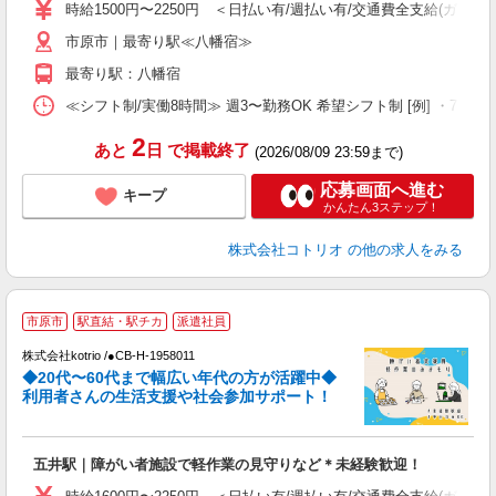
時給1500円〜2250円 ＜日払い有/週払い有/交通費全支給(ガソリ
役
市原市｜最寄り駅≪八幡宿≫
最寄り駅：八幡宿
≪シフト制/実働8時間≫ 週3〜勤務OK 希望シフト制 [例] ・7:30〜16:3
2
あと
日
で掲載終了
(2026/08/09 23:59まで)
応募画面へ進む
キープ
かんたん3ステップ！
株式会社コトリオ
の他の求人をみる
市原市
駅直結・駅チカ
派遣社員
株式会社kotrio /●CB-H-1958011
女
◆20代〜60代まで幅広い年代の方が活躍中◆
ド
利用者さんの生活支援や社会参加サポート！
活
ル
自
五井駅｜障がい者施設で軽作業の見守りなど＊未経験歓迎！
役