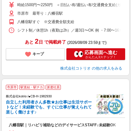
役
時給1500円〜2250円 ＜日払い有/週払い有/交通費全支給(ガソリ
市原市 最寄り：八幡宿駅
八幡宿駅すぐ ※交通費全額支給
シフト制／休憩1h（夜勤は2h）／週3日〜OK 例 ・7:00〜16:00 ・9
2
あと
日
で掲載終了
(2026/08/09 23:59まで)
応募画面へ進む
キープ
かんたん3ステップ！
株式会社コトリオ
の他の求人をみる
≪
市原市
駅直結・駅チカ
派遣社員
く
株式会社kotrio /●CB-H-1982930
自立した利用者さん多数★お仕事は生活サポー
女
トなど！未経験でも、すぐに仕事が覚えられて
ド
楽しく働けます♪
活
ル
八幡宿駅｜リハビリ補助などのデイサービスSTAFF♪未経験OK
自