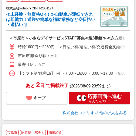
す
株式会社kotrio /●CB-H-2001174
女
≪未経験・無資格OK！≫自動車が運転できれ
ド
ば即戦力！送迎や簡単な補助業務など◎日払い
活
・週払い可
ル
自
＜市原市＞小さなデイサービスSTAFF募集≪週3勤務≫≪夕方退社≫
役
時給1600円〜2250円 ＜日払い有/週払い有/交通費全支給(ガソリ
市原市|最寄り駅：五井
最寄り駅：五井
【シフト制/休憩1h】 例 ・7:00〜16:00 ・8:00〜17:00 ・9:00〜
2
あと
日
で掲載終了
(2026/08/09 23:59まで)
応募画面へ進む
キープ
かんたん3ステップ！
株式会社コトリオ
の他の求人をみる
市原市
駅直結・駅チカ
職業紹介