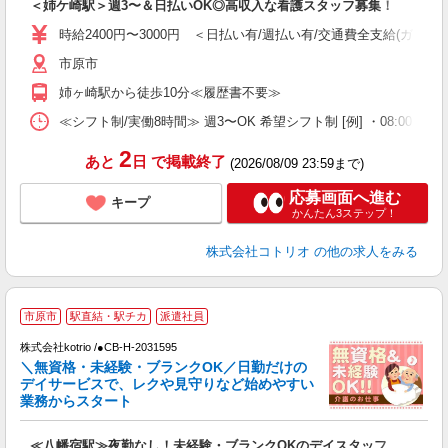
＜姉ケ崎駅＞週3〜＆日払いOK◎高収入な看護スタッフ募集！
自
時給2400円〜3000円 ＜日払い有/週払い有/交通費全支給(ガソリ
役
市原市
姉ヶ崎駅から徒歩10分≪履歴書不要≫
≪シフト制/実働8時間≫ 週3〜OK 希望シフト制 [例] ・08:00 〜 17:0
2
あと
日
で掲載終了
(2026/08/09 23:59まで)
応募画面へ進む
キープ
かんたん3ステップ！
株式会社コトリオ
の他の求人をみる
市原市
駅直結・駅チカ
派遣社員
株式会社kotrio /●CB-H-2031595
女
＼無資格・未経験・ブランクOK／日勤だけの
ド
デイサービスで、レクや見守りなど始めやすい
活
業務からスタート
ル
自
≪八幡宿駅≫夜勤なし！未経験・ブランクOKのデイスタッフ