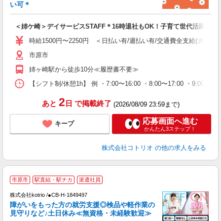
活
い可＊
ル
自
＜姉ケ崎＞デイサービスSTAFF＊16時退社もOK！子育て世代活躍中
役
時給1500円〜2250円 ＜日払い有/週払い有/交通費全支給(ガソリ
市原市
姉ヶ崎駅から徒歩10分≪履歴書不要≫
【シフト制/休憩1h】 例 ・7:00〜16:00 ・8:00〜17:00 ・9:00〜
2
あと
日
で掲載終了
(2026/08/09 23:59まで)
応募画面へ進む
キープ
かんたん3ステップ！
株式会社コトリオ
の他の求人をみる
2
市原市
駅直結・駅チカ
派遣社員
株式会社kotrio /●CB-H-1849497
女
障がいをもった方の就労支援◎検品や軽作業の
ド
見守りなど♪土日休み≪無資格・未経験歓迎≫
活