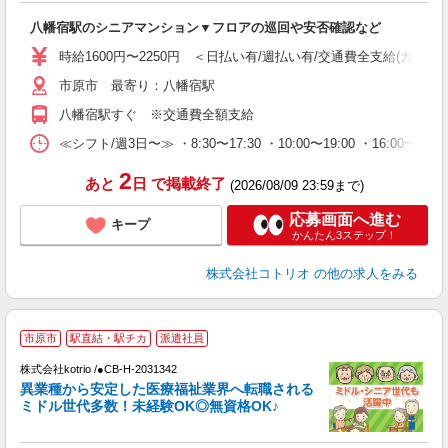
自
八幡宿駅のシニアマンション▼フロアの巡回や安否確認など
役
時給1600円〜2250円 ＜日払い有/週払い有/交通費全支給(ガソリ
市原市 最寄り：八幡宿駅
八幡宿駅すぐ ※交通費全額支給
≪シフト/週3日〜≫ ・8:30〜17:30 ・10:00〜19:00 ・16:0
2
あと
日
で掲載終了
(2026/08/09 23:59まで)
応募画面へ進む
キープ
かんたん3ステップ！
株式会社コトリオ
の他の求人をみる
市原市
駅直結・駅チカ
派遣社員
募
株式会社kotrio /●CB-H-2031342
女
異業種から安定した医療福祉業界へ転職される
ド
ミドル世代多数！未経験OK◎無資格OK♪
活
ル