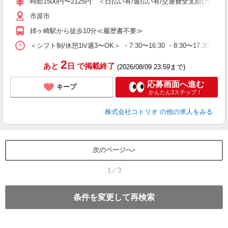
時給1500円〜2125円 ＜日払い有/週払い有/交通費全支給(ガソリ
市原市
姉ヶ崎駅から徒歩10分≪履歴書不要≫
＜シフト制/休憩1h/週3〜OK＞ ・7:30〜16:30 ・8:30〜17:30 な
2
あと
日
で掲載終了
(2026/08/09 23:59まで)
応募画面へ進む
キープ
かんたん3ステップ！
株式会社コトリオ
の他の求人をみる
次のページへ
1／3
条件を変更して再検索