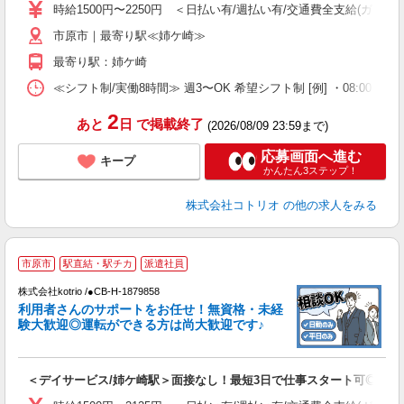
役
時給1500円〜2250円 ＜日払い有/週払い有/交通費全支給(ガソリ
市原市｜最寄り駅≪姉ケ崎≫
最寄り駅：姉ケ崎
≪シフト制/実働8時間≫ 週3〜OK 希望シフト制 [例] ・08:00 〜 17:0
2
あと
日
で掲載終了
(2026/08/09 23:59まで)
応募画面へ進む
キープ
かんたん3ステップ！
株式会社コトリオ
の他の求人をみる
2
市原市
駅直結・駅チカ
派遣社員
株式会社kotrio /●CB-H-1879858
女
利用者さんのサポートをお任せ！無資格・未経
ド
験大歓迎◎運転ができる方は尚大歓迎です♪
活
ル
自
＜デイサービス/姉ケ崎駅＞面接なし！最短3日で仕事スタート可◎
役