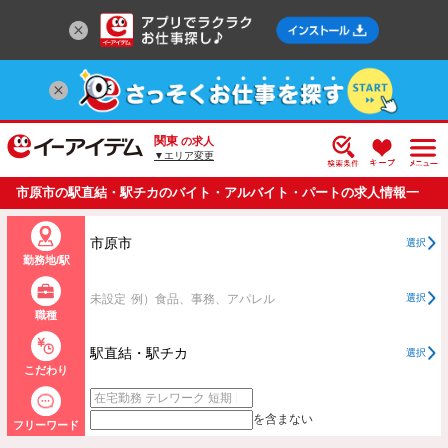
関東
の求人
▼エリア変更
市原市の駅直結・駅チカのバイト・アルバイト・パートの求人情報一
覧
市原市
選択
勤務地/駅
未設定
例）食品、事務、アパレル
選択
職種
駅直結・駅チカ
選択
こだわり
を含まない
フリーワード