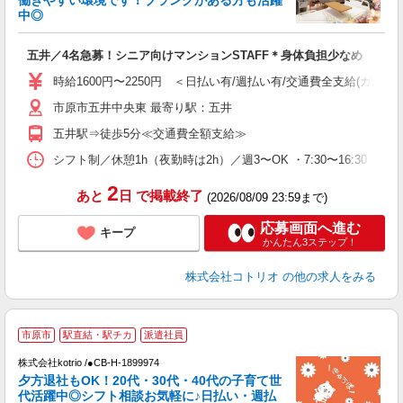
活
中◎
ル
自
五井／4名急募！シニア向けマンションSTAFF＊身体負担少なめ
役
時給1600円〜2250円 ＜日払い有/週払い有/交通費全支給(ガソリ
市原市五井中央東 最寄り駅：五井
五井駅⇒徒歩5分≪交通費全額支給≫
シフト制／休憩1h（夜勤時は2h）／週3〜OK ・7:30〜16:30 ・9:00
2
あと
日
で掲載終了
(2026/08/09 23:59まで)
応募画面へ進む
キープ
かんたん3ステップ！
株式会社コトリオ
の他の求人をみる
市原市
駅直結・駅チカ
派遣社員
株式会社kotrio /●CB-H-1899974
女
夕方退社もOK！20代・30代・40代の子育て世
ド
代活躍中◎シフト相談お気軽に♪日払い・週払