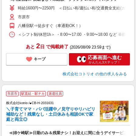
役
時給1600円〜2250円 ＜日払い有/週払い有/交通費全支給(ガソリ
市原市
八幡宿駅⇒徒歩すぐ（車通勤OK！）
＜シフト制/休憩1h＞ ・8:00〜17:00 ・9:00〜18:00 など ※残業
2
あと
日
で掲載終了
(2026/08/09 23:59まで)
応募画面へ進む
キープ
かんたん3ステップ！
株式会社コトリオ
の他の求人をみる
市原市
駅直結・駅チカ
派遣社員
株式会社kotrio /●CB-H-2031631
女
＼子育てママ・パパ活躍中／見守りやリハビリ
ド
補助など！残業なし・土日休みも相談OKで家
活
庭と両立◎
ル
自
≪姉ケ崎駅≫日勤のみ＆残業ナシ！お迎えに間に合うデイサービス