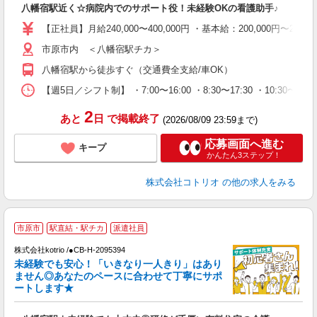
八幡宿駅近く☆病院内でのサポート役！未経験OKの看護助手♪
役
【正社員】月給240,000〜400,000円 ・基本給：200,000
市原市内 ＜八幡宿駅チカ＞
八幡宿駅から徒歩すぐ（交通費全支給/車OK）
【週5日／シフト制】 ・7:00〜16:00 ・8:30〜17:30 ・10:30
2
あと
日
で掲載終了
(2026/08/09 23:59まで)
応募画面へ進む
キープ
かんたん3ステップ！
株式会社コトリオ
の他の求人をみる
2
市原市
駅直結・駅チカ
派遣社員
株式会社kotrio /●CB-H-2095394
女
未経験でも安心！「いきなり一人きり」はあり
ド
ません◎あなたのペースに合わせて丁寧にサポ
活
ートします★
ル
自