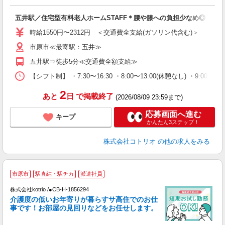
ル
自
五井駅／住宅型有料老人ホームSTAFF＊腰や膝への負担少なめ◎
役
時給1550円〜2312円 ＜交通費全支給(ガソリン代含む)＞
市原市≪最寄駅：五井≫
五井駅⇒徒歩5分≪交通費全額支給≫
【シフト制】 ・7:30〜16:30 ・8:00〜13:00(休憩なし) ・9:0
2
あと
日
で掲載終了
(2026/08/09 23:59まで)
応募画面へ進む
キープ
かんたん3ステップ！
株式会社コトリオ
の他の求人をみる
市原市
駅直結・駅チカ
派遣社員
く
株式会社kotrio /●CB-H-1856294
女
介護度の低いお年寄りが暮らすサ高住でのお仕
ド
事です！お部屋の見回りなどをお任せします。
活
ル