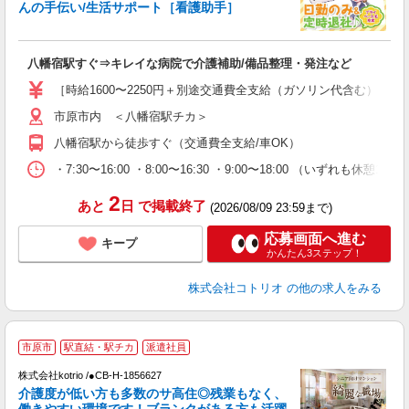
ド
んの手伝い/生活サポート［看護助手］
活
ル
自
八幡宿駅すぐ⇒キレイな病院で介護補助/備品整理・発注など
役
［時給1600〜2250円＋別途交通費全支給（ガソリン代含む）］日
市原市内 ＜八幡宿駅チカ＞
八幡宿駅から徒歩すぐ（交通費全支給/車OK）
・7:30〜16:00 ・8:00〜16:30 ・9:00〜18:00 （いずれも休
2
あと
日
で掲載終了
(2026/08/09 23:59まで)
応募画面へ進む
キープ
かんたん3ステップ！
株式会社コトリオ
の他の求人をみる
2
市原市
駅直結・駅チカ
派遣社員
株式会社kotrio /●CB-H-1856627
女
介護度が低い方も多数のサ高住◎残業もなく、
ド
働きやすい環境です！ブランクがある方も活躍