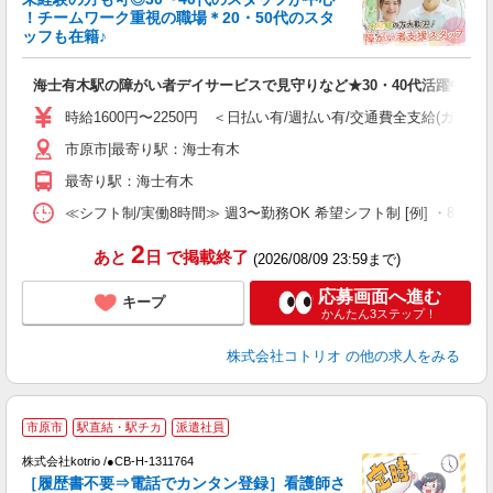
女
！チームワーク重視の職場＊20・50代のスタ
ド
ッフも在籍♪
活
ル
海士有木駅の障がい者デイサービスで見守りなど★30・40代活躍中
自
時給1600円〜2250円 ＜日払い有/週払い有/交通費全支給(ガソリ
役
市原市|最寄り駅：海士有木
最寄り駅：海士有木
≪シフト制/実働8時間≫ 週3〜勤務OK 希望シフト制 [例] ・8:00〜17
2
あと
日
で掲載終了
(2026/08/09 23:59まで)
応募画面へ進む
キープ
かんたん3ステップ！
株式会社コトリオ
の他の求人をみる
市原市
駅直結・駅チカ
派遣社員
株式会社kotrio /●CB-H-1311764
女
［履歴書不要⇒電話でカンタン登録］看護師さ