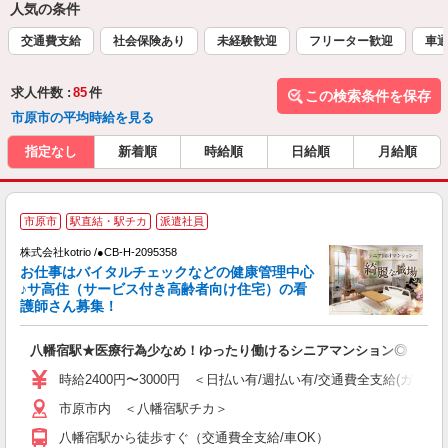
人気の条件
交通費支給
社会保険あり
未経験歓迎
フリーター歓迎
車通
求人件数 :
85
件
この検索条件を保存
市原市の平均時給を見る
指定なし
新着順
時給順
日給順
月給順
2
市原市
駅直結・駅チカ
派遣社員
株式会社kotrio /●CB-H-2095358
女
お仕事はバイタルチェックなどの健康管理中心
ド
♪サ高住（サービス付き高齢者向け住宅）の看
活
護師さん募集！
ル
自
八幡宿駅★医療行為少なめ！ゆったり働けるシニアマンション◎
役
時給2400円〜3000円 ＜日払い有/週払い有/交通費全支給(ガソリ
市原市内 ＜八幡宿駅チカ＞
八幡宿駅から徒歩すぐ（交通費全支給/車OK）