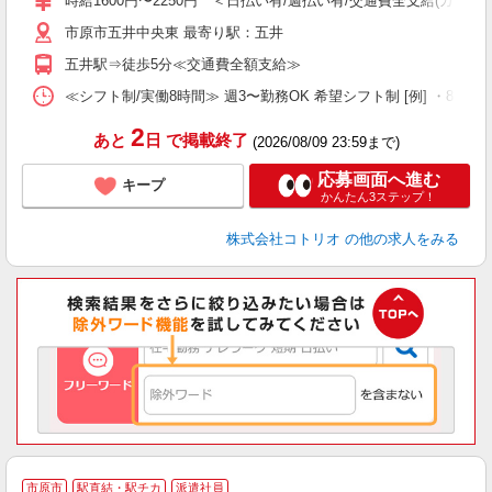
時給1600円〜2250円 ＜日払い有/週払い有/交通費全支給(ガソリ
市原市五井中央東 最寄り駅：五井
五井駅⇒徒歩5分≪交通費全額支給≫
≪シフト制/実働8時間≫ 週3〜勤務OK 希望シフト制 [例] ・8:00〜17:0
2
あと
日
で掲載終了
(2026/08/09 23:59まで)
応募画面へ進む
キープ
かんたん3ステップ！
株式会社コトリオ
の他の求人をみる
市原市
駅直結・駅チカ
派遣社員