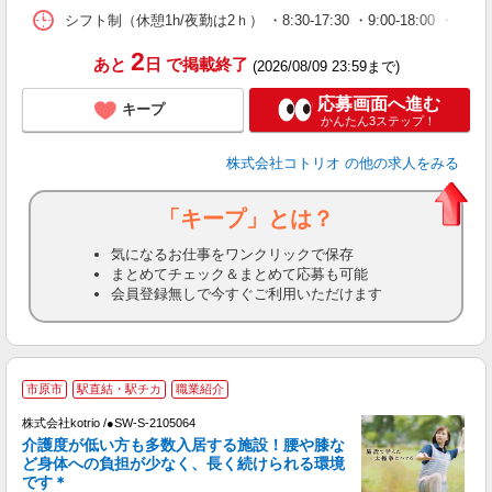
シフト制（休憩1h/夜勤は2ｈ） ・8:30-17:30 ・9:00-18:00 ・
2
あと
日
で掲載終了
(2026/08/09 23:59まで)
応募画面へ進む
キープ
かんたん3ステップ！
株式会社コトリオ
の他の求人をみる
「キープ」とは？
気になるお仕事をワンクリックで保存
まとめてチェック＆まとめて応募も可能
会員登録無しで今すぐご利用いただけます
市原市
駅直結・駅チカ
職業紹介
◎
株式会社kotrio /●SW-S-2105064
女
介護度が低い方も多数入居する施設！腰や膝な
ド
ど身体への負担が少なく、長く続けられる環境
活
です＊