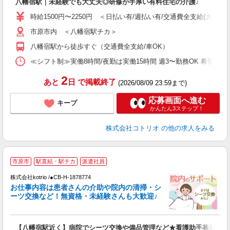
八幡宿駅｜未経験でも大丈夫◎研修が手厚い有料住宅の介護♪
役
時給1500円〜2250円 ＜日払い有/週払い有/交通費全支給(ガソリ
市原市内 ＜八幡宿駅チカ＞
八幡宿駅から徒歩すぐ（交通費全支給/車OK）
≪シフト制≫実働8時間/夜勤は実働15時間 週3〜勤務OK 希望シフト制 [例]
2
あと
日
で掲載終了
(2026/08/09 23:59まで)
応募画面へ進む
キープ
かんたん3ステップ！
株式会社コトリオ
の他の求人をみる
市原市
駅直結・駅チカ
派遣社員
株式会社kotrio /●CB-H-1878774
女
お仕事内容は患者さんの介助や院内の清掃・シ
ド
ーツ交換など！無資格・未経験さんも大歓迎♪
活
ル
自
【八幡宿駅近く】病院でシーツ交換や備品管理など★看護助手募集