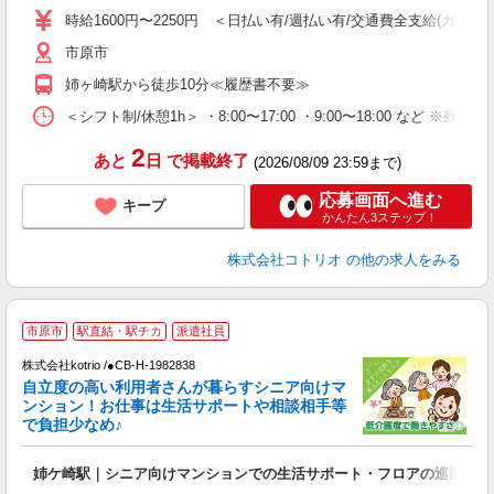
役
時給1600円〜2250円 ＜日払い有/週払い有/交通費全支給(ガソリ
市原市
姉ヶ崎駅から徒歩10分≪履歴書不要≫
＜シフト制/休憩1h＞ ・8:00〜17:00 ・9:00〜18:00 など ※残業
2
あと
日
で掲載終了
(2026/08/09 23:59まで)
応募画面へ進む
キープ
かんたん3ステップ！
株式会社コトリオ
の他の求人をみる
市原市
駅直結・駅チカ
派遣社員
ま
株式会社kotrio /●CB-H-1982838
女
自立度の高い利用者さんが暮らすシニア向けマ
ド
ンション！お仕事は生活サポートや相談相手等
活
で負担少なめ♪
ル
自
姉ケ崎駅｜シニア向けマンションでの生活サポート・フロアの巡回