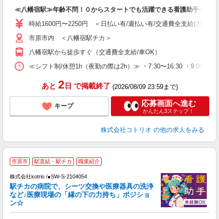
自
≪八幡宿駅≫年齢不問！０からスタートでも活躍できる看護助手♪
役
時給1600円〜2250円 ＜日払い有/週払い有/交通費全支給(ガソリ
市原市内 ＜八幡宿駅チカ＞
八幡宿駅から徒歩すぐ（交通費全支給/車OK）
≪シフト制/休憩1h（夜勤の際は2h）≫ ・7:30〜16:30 ・9:00〜18
2
あと
日
で掲載終了
(2026/08/09 23:59まで)
応募画面へ進む
キープ
かんたん3ステップ！
株式会社コトリオ
の他の求人をみる
市原市
駅直結・駅チカ
職業紹介
株式会社kotrio /●SW-S-2104054
女
駅チカの病院で、シーツ交換や医療器具の洗浄
ド
など♪医療現場の「縁の下の力持ち」ポジショ
活
ン☆
ル
自