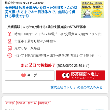
株式会社kotrio /●CB-H-1983069
女
★未経験歓迎★障がいを持った利用者さんの就
ド
労支援♪夕方まで＆土日祝休みで、無理なく働
活
ける環境です◎
ル
自
八幡宿駅｜のびのび働ける♪就労支援施設のSTAFF募集
役
時給1500円〜＜日払い有/週払い有/交通費全支給(ガソリン代含む)
市原市｜最寄り駅≪八幡宿≫
最寄り駅：八幡宿
≪シフト制/実働8時間≫ 週3〜勤務OK 希望シフト制 [例] ・8:00〜17:0
2
あと
日
で掲載終了
(2026/08/09 23:59まで)
応募画面へ進む
キープ
かんたん3ステップ！
株式会社コトリオ
の他の求人をみる
2
市原市
駅直結・駅チカ
職業紹介