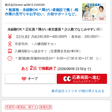
株式会社kotrio /●SW-S-2104169
女
＊無資格・未経験OK＊障がい者施設で働く♪軽
ド
作業の見守りやお手伝い、介助サポートなど。
活
ル
自
未経験OK＊正社員＊障がい者支援員＊少人数でなじみやすい環境
役
【正社員】月給240,000〜400,000円 ・基本給：200,000
市原市内 ＜八幡宿駅チカ＞
八幡宿駅から徒歩すぐ（交通費全支給/車OK）
＊週5勤務/実働8H/休憩1H＊ 8:00〜17:00 8:30〜17:30 など
2
あと
日
で掲載終了
(2026/08/09 23:59まで)
応募画面へ進む
キープ
かんたん3ステップ！
株式会社コトリオ
の他の求人をみる
市原市
駅直結・駅チカ
派遣社員
し