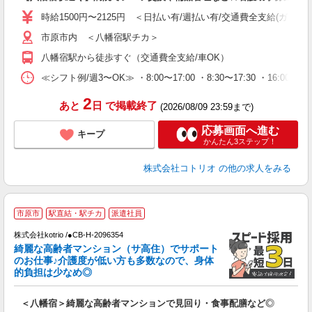
役
時給1500円〜2125円 ＜日払い有/週払い有/交通費全支給(ガソリ
市原市内 ＜八幡宿駅チカ＞
八幡宿駅から徒歩すぐ（交通費全支給/車OK）
≪シフト例/週3〜OK≫ ・8:00〜17:00 ・8:30〜17:30 ・16:0
2
あと
日
で掲載終了
(2026/08/09 23:59まで)
応募画面へ進む
キープ
かんたん3ステップ！
株式会社コトリオ
の他の求人をみる
市原市
駅直結・駅チカ
派遣社員
株式会社kotrio /●CB-H-2096354
女
綺麗な高齢者マンション（サ高住）でサポート
ド
のお仕事♪介護度が低い方も多数なので、身体
活
的負担は少なめ◎
ル
自
＜八幡宿＞綺麗な高齢者マンションで見回り・食事配膳など◎