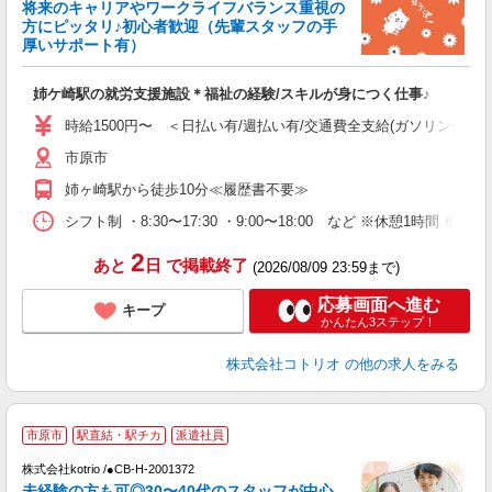
将来のキャリアやワークライフバランス重視の
女
方にピッタリ♪初心者歓迎（先輩スタッフの手
ド
厚いサポート有）
活
ル
姉ケ崎駅の就労支援施設＊福祉の経験/スキルが身につく仕事♪
自
時給1500円〜 ＜日払い有/週払い有/交通費全支給(ガソリン代含む
役
市原市
姉ヶ崎駅から徒歩10分≪履歴書不要≫
シフト制 ・8:30〜17:30 ・9:00〜18:00 など ※休憩1時間 ※
2
あと
日
で掲載終了
(2026/08/09 23:59まで)
応募画面へ進む
キープ
かんたん3ステップ！
株式会社コトリオ
の他の求人をみる
市原市
駅直結・駅チカ
派遣社員
株式会社kotrio /●CB-H-2001372
未経験の方も可◎30〜40代のスタッフが中心