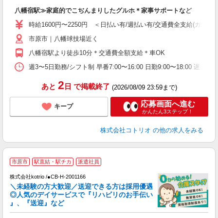
ル
八幡宿駅≫家庭的でこぢんまりしたグルホ＊家事サポートなど
自
時給1600円〜2250円 ＜日払い有/週払い有/交通費全支給(ガソリ
役
市原市｜八幡球技場近く
八幡宿駅より徒歩10分＊交通費全額支給＊車OK
週3〜5日勤務/シフト制 早番7:00〜16:00 日勤9:00〜18:00 遅番1
2
あと
日
で掲載終了
(2026/08/09 23:59まで)
応募画面へ進む
キープ
かんたん3ステップ！
株式会社コトリオ
の他の求人をみる
市原市
駅直結・駅チカ
派遣社員
♪
株式会社kotrio /●CB-H-2001166
＼未経験の方大歓迎／送迎できる方は採用優遇
女
◎人気のデイサービスで『リハビリのお手伝い
ド
』、『送迎』など
活