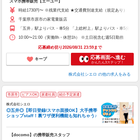
スマホ携帯販売【エーユー】
躍
ー
時給1730円〜 ※残業代支給 ★交通費別途支給（規定あり） ゜+゜
自
千葉県市原市の家電量販店
ど
「五井」駅よりバス・車5分 「上総村上」駅よりバス・車5分
10:00〜21:00（実働8h・休憩1h） ※土日祝含む週5日勤務
応募締め切り2026/08/31 23:59まで
応募画面へ進む
キープ
かんたん3ステップ！
株式会社シエロ
の他の求人をみる
★
市原市
ピアスOK
派遣社員
紹介予定派遣
♪
株式会社シエロ
◎五井◎【即日登録/スマホ面接OK】大手携帯
ショップstaff！裏ワザ便利機能も知れちゃう♪
理
【docomo】の携帯販売スタッフ
即