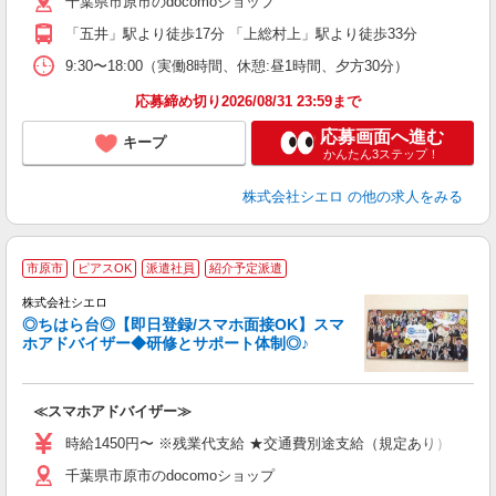
千葉県市原市のdocomoショップ
与
「五井」駅より徒歩17分 「上総村上」駅より徒歩33分
9:30〜18:00（実働8時間、休憩:昼1時間、夕方30分）
応募締め切り2026/08/31 23:59まで
応募画面へ進む
キープ
かんたん3ステップ！
株式会社シエロ
の他の求人をみる
★
市原市
ピアスOK
派遣社員
紹介予定派遣
♪
株式会社シエロ
◎ちはら台◎【即日登録/スマホ面接OK】スマ
ホアドバイザー◆研修とサポート体制◎♪
造
≪スマホアドバイザー≫
即
時給1450円〜 ※残業代支給 ★交通費別途支給（規定あり） ゜+゜
あ
千葉県市原市のdocomoショップ
K