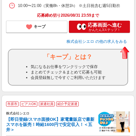
10:00〜21:00（実働8h・休憩1h） ※土日祝含む週5日勤務
応募締め切り2026/08/31 23:59まで
応募画面へ進む
キープ
かんたん3ステップ！
株式会社シエロ
の他の求人をみる
「キープ」とは？
気になるお仕事をワンクリックで保存
まとめてチェック＆まとめて応募も可能
会員登録無しで今すぐご利用いただけます
★
市原市
ピアスOK
派遣社員
紹介予定派遣
♪
株式会社シエロ
【即日登録/スマホ面接OK】家電量販店で最新
スマホを販売！時給1600円で安定収入！＜五
井＞
事