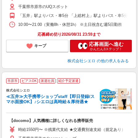
自
千葉県市原市のUQスポット
ど
「五井」駅よりバス・車5分 「上総村上」駅よりバス・車5分
10:00〜21:00（実働8h・休憩1h） ※土日祝含む週5日勤務
応募締め切り2026/08/31 23:59まで
応募画面へ進む
キープ
かんたん3ステップ！
株式会社シエロ
の他の求人をみる
★
市原市
ピアスOK
派遣社員
紹介予定派遣
♪
株式会社シエロ
≪五井≫大手携帯ショップstaff【即日登録/ス
マホ面接OK】♪シエロは高時給＆厚待遇★
い
即
【docomo】人気機種に詳しくなれる携帯販売
躍
ー
時給1550円〜 ※残業代支給 ★交通費別途支給（規定あり） ゜+゜
ピ