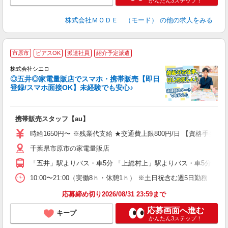
かんたん3ステップ！
株式会社ＭＯＤＥ （モード）
の他の求人をみる
★
市原市
ピアスOK
派遣社員
紹介予定派遣
♪
株式会社シエロ
◎五井◎家電量販店でスマホ・携帯販売【即日
登録/スマホ面接OK】未経験でも安心♪
理
携帯販売スタッフ【au】
即
躍
時給1650円〜 ※残業代支給 ★交通費上限800円/日 【資格手当
ー
千葉県市原市の家電量販店
自
「五井」駅よりバス・車5分 「上総村上」駅よりバス・車5分
ど
10:00〜21:00（実働8ｈ・休憩1ｈ） ※土日祝含む週5日勤務
応募締め切り2026/08/31 23:59まで
応募画面へ進む
キープ
かんたん3ステップ！