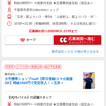
躍
時給1800円〜 ※残業代支給 ★交通費別途支給（規定あり） ゜+゜
ー
千葉県市原市のdocomoショップ
自
「五井」駅よりバス・車5分 「上総村上」駅よりバス・車7分
ど
10:00〜21:00（実働8時間、休憩1時間） ※土日祝含む週5勤務
応募締め切り2026/08/31 23:59まで
応募画面へ進む
キープ
かんたん3ステップ！
株式会社シエロ
の他の求人をみる
★
市原市
ピアスOK
派遣社員
紹介予定派遣
♪
株式会社シエロ
大手携帯ショップstaff【即日登録/スマホ面接
OK】時給1500円で安定収入！＜五井＞
務
即
【UQモバイル】の店舗スタッフ
躍
ー
時給1500円〜 ※残業代支給 ★交通費別途支給（規定あり） ゜+゜