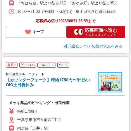
「ちはら台」駅より徒歩13分 「おゆみ野」駅より徒歩35分
貸
10:00〜21:00（実働8h・休憩1h） ※土日祝含む週3日勤務
応募締め切り2026/08/31 23:59まで
応募画面へ進む
キープ
かんたん3ステップ！
株式会社シエロ
の他の求人をみる
［
市原市
ピアスOK
アルバイト
パート
株式会社フル・エフォート
ド
【カウンターフォーク】時給1750円〜/日払い
＿
OK/土日祝休み
え
履
メッキ薬品のピッキング・出荷作業
躍
額
時給1750円
自
千葉県市原市玉前西2丁目
残
員
内房線「五井」駅