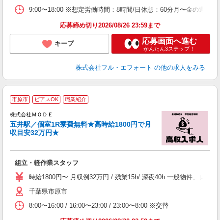
9:00〜18:00 ※想定労働時間：8時間/日休憩：60分月〜金の週5勤
応募締め切り2026/08/26 23:59まで
応募画面へ進む
キープ
かんたん3ステップ！
株式会社フル・エフォート
の他の求人をみる
市原市
ピアスOK
職業紹介
株式会社ＭＯＤＥ
五井駅／個室1R寮費無料★高時給1800円で月
収目安32万円★
っ
組立・軽作業スタッフ
入
場
時給1800円〜 月収例32万円 / 残業15h/ 深夜40h 一般物件
者
千葉県市原市
リ
問
8:00〜16:00 / 16:00〜23:00 / 23:00〜8:00 ※交替
り
土