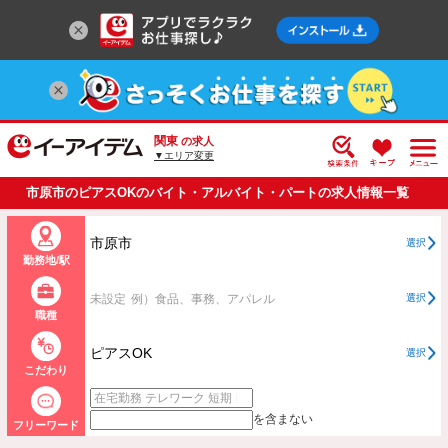
関東
の求人
▼エリア変更
市原市のピアスOKのバイト・アルバイト・パートの求人情報一覧
市原市
選択
勤務地/駅
未設定
例）食品、事務、アパレル
選択
職種
ピアスOK
選択
こだわり
を含まない
フリーワード