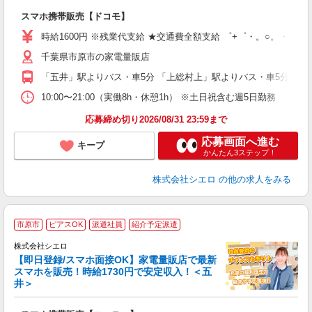
即
スマホ携帯販売【ドコモ】
躍
ー
時給1600円 ※残業代支給 ★交通費全額支給 ゜+゜・。○。・゜+
自
千葉県市原市の家電量販店
ど
「五井」駅よりバス・車5分 「上総村上」駅よりバス・車5分
10:00〜21:00（実働8h・休憩1h） ※土日祝含む週5日勤務
応募締め切り2026/08/31 23:59まで
応募画面へ進む
キープ
かんたん3ステップ！
株式会社シエロ
の他の求人をみる
★
市原市
ピアスOK
派遣社員
紹介予定派遣
♪
株式会社シエロ
【即日登録/スマホ面接OK】家電量販店で最新
スマホを販売！時給1730円で安定収入！＜五
井＞
事
即