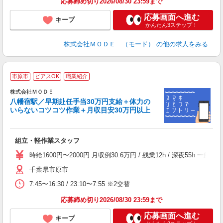
応募締め切り2026/08/30 23:59まで
応募画面へ進む
キープ
かんたん3ステップ！
株式会社ＭＯＤＥ （モード）
の他の求人をみる
市原市
ピアスOK
職業紹介
株式会社ＭＯＤＥ
八幡宿駅／早期赴任手当30万円支給＋体力の
いらないコツコツ作業＋月収目安30万円以上
っ
組立・軽作業スタッフ
入
場
時給1600円〜2000円 月収例30.6万円 / 残業12h / 深夜5
者
千葉県市原市
リ
問
7:45〜16:30 / 23:10〜7:55 ※2交替
り
土
応募締め切り2026/08/30 23:59まで
応募画面へ進む
キープ