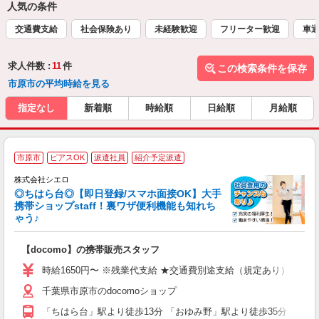
人気の条件
交通費支給
社会保険あり
未経験歓迎
フリーター歓迎
車通
求人件数 :
11
件
この検索条件を保存
市原市の平均時給を見る
指定なし
新着順
時給順
日給順
月給順
★
市原市
ピアスOK
派遣社員
紹介予定派遣
♪
株式会社シエロ
◎ちはら台◎【即日登録/スマホ面接OK】大手
携帯ショップstaff！裏ワザ便利機能も知れち
ゃう♪
理
【docomo】の携帯販売スタッフ
即
躍
時給1650円〜 ※残業代支給 ★交通費別途支給（規定あり） ゜+゜
ー
千葉県市原市のdocomoショップ
自
「ちはら台」駅より徒歩13分 「おゆみ野」駅より徒歩35分
ど