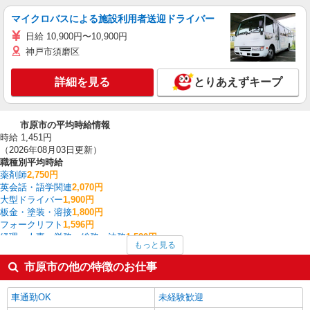
マイクロバスによる施設利用者送迎ドライバー
日給 10,900円〜10,900円
神戸市須磨区
詳細を見る
とりあえずキープ
市原市の平均時給情報
時給 1,451円
（2026年08月03日更新）
職種別平均時給
薬剤師
2,750円
英会話・語学関連
2,070円
大型ドライバー
1,900円
板金・塗装・溶接
1,800円
フォークリフト
1,596円
経理・人事・労務・総務・法務
1,580円
もっと見る
看護師・保健師・看護助手・助産師
1,574円
家電・携帯販売
1,563円
市原市の他の特徴のお仕事
製造・組立・加工
1,554円
その他軽作業・製造・物流
1,521円
車通勤OK
未経験歓迎
市原市の他の職種の平均時給を見る