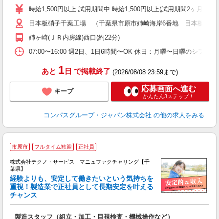
歓
時給1,500円以上 試用期間中 時給1,500円以上(試用期間2ヶ月
～
日本板硝子千葉工場 （千葉県市原市姉崎海岸6番地 日本板硝子
用
迎
姉ヶ崎(ＪＲ内房線)西口(約22分)
助
07:00〜16:00 週2日、1日6時間〜OK 休日：月曜〜日曜
1
あと
日
で掲載終了
(2026/08/08 23:59まで)
応募画面へ進む
キープ
かんたん3ステップ！
コンパスグループ・ジャパン株式会社
の他の求人をみる
市原市
フルタイム歓迎
正社員
株式会社テクノ・サービス マニュファクチャリング【千
葉県】
経験よりも、安定して働きたいという気持ちを
重視！製造業で正社員として長期安定を叶える
チャンス
く
入
製造スタッフ（組立・加工・目視検査・機械操作など）