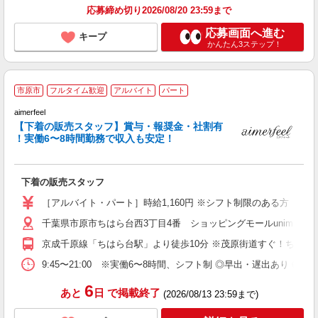
応募締め切り2026/08/20 23:59まで
応募画面へ進む
キープ
かんたん3ステップ！
市原市
フルタイム歓迎
アルバイト
パート
aimerfeel
チ
【下着の販売スタッフ】賞与・報奨金・社割有
未
！実働6〜8時間勤務で収入も安定！
ス
ト
型
下着の販売スタッフ
給
［アルバイト・パート］時給1,160円 ※シフト制限のある方 時給1
千葉県市原市ちはら台西3丁目4番 ショッピングモールunimoち
京成千原線「ちはら台駅」より徒歩10分 ※茂原街道すぐ！ちはら
9:45〜21:00 ※実働6〜8時間、シフト制 ◎早出・遅出あり ◎
6
あと
日
で掲載終了
(2026/08/13 23:59まで)