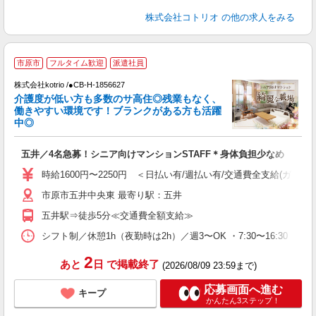
株式会社コトリオ
の他の求人をみる
2
市原市
フルタイム歓迎
派遣社員
株式会社kotrio /●CB-H-1856627
女
介護度が低い方も多数のサ高住◎残業もなく、
ド
働きやすい環境です！ブランクがある方も活躍
活
中◎
ル
自
五井／4名急募！シニア向けマンションSTAFF＊身体負担少なめ
役
時給1600円〜2250円 ＜日払い有/週払い有/交通費全支給(ガソリ
市原市五井中央東 最寄り駅：五井
五井駅⇒徒歩5分≪交通費全額支給≫
シフト制／休憩1h（夜勤時は2h）／週3〜OK ・7:30〜16:30 ・9:00
2
あと
日
で掲載終了
(2026/08/09 23:59まで)
応募画面へ進む
キープ
かんたん3ステップ！