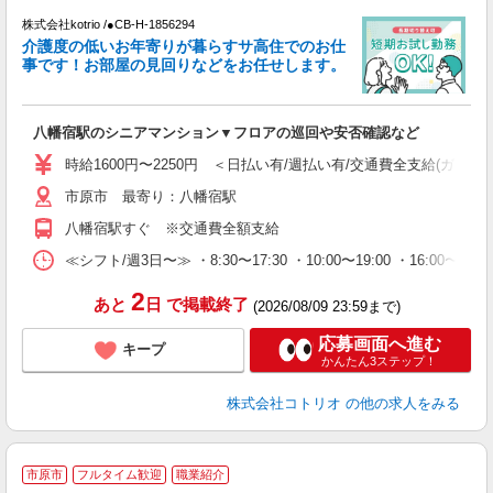
株式会社kotrio /●CB-H-1856294
女
介護度の低いお年寄りが暮らすサ高住でのお仕
ド
事です！お部屋の見回りなどをお任せします。
活
ル
自
八幡宿駅のシニアマンション▼フロアの巡回や安否確認など
役
時給1600円〜2250円 ＜日払い有/週払い有/交通費全支給(ガソリ
市原市 最寄り：八幡宿駅
八幡宿駅すぐ ※交通費全額支給
≪シフト/週3日〜≫ ・8:30〜17:30 ・10:00〜19:00 ・16:0
2
あと
日
で掲載終了
(2026/08/09 23:59まで)
応募画面へ進む
キープ
かんたん3ステップ！
株式会社コトリオ
の他の求人をみる
市原市
フルタイム歓迎
職業紹介
◎