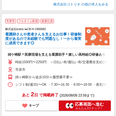
株式会社コトリオ
の他の求人をみる
市原市
フルタイム歓迎
派遣社員
給
株式会社kotrio /●CB-H-1900082
女
看護師さんや患者さんを支えるお仕事！研修制
ド
度があるので未経験でも問題なし！一から着実
活
に成長できます◎
ル
自
姉ケ崎駅＊医療現場を支える看護助手＊嬉しい高時給◎研修あり
役
時給1500円〜2250円 ＜日払い有/週払い有/交通費全支給(ガソリ
市原市
姉ヶ崎駅から徒歩10分≪履歴書不要≫
シフト制/週3日〜OK ・7:30〜16:30 ・9:00〜18:00 ・夜勤16:
2
あと
日
で掲載終了
(2026/08/09 23:59まで)
応募画面へ進む
キープ
かんたん3ステップ！