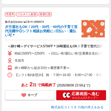
市原市
フルタイム歓迎
派遣社員
株式会社kotrio /●CB-H-1899974
女
夕方退社もOK！20代・30代・40代の子育て世
ド
代活躍中◎シフト相談お気軽に♪日払い・週払
活
い可＊
ル
自
＜姉ケ崎＞デイサービスSTAFF＊16時退社もOK！子育て世代活躍中
役
時給1500円〜2250円 ＜日払い有/週払い有/交通費全支給(ガソリ
市原市
姉ヶ崎駅から徒歩10分≪履歴書不要≫
【シフト制/休憩1h】 例 ・7:00〜16:00 ・8:00〜17:00 ・9:00〜
2
あと
日
で掲載終了
(2026/08/09 23:59まで)
応募画面へ進む
キープ
かんたん3ステップ！
株式会社コトリオ
の他の求人をみる