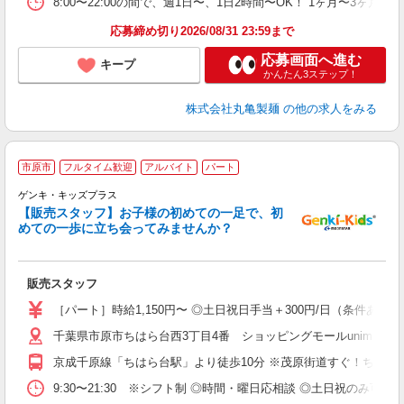
8:00〜22:00の間で、週1日〜、1日2時間〜OK！ 1ヶ月
フ
応募締め切り2026/08/31 23:59まで
応募画面へ進む
キープ
かんたん3ステップ！
株式会社丸亀製麺
の他の求人をみる
市原市
フルタイム歓迎
アルバイト
パート
ゲンキ・キッズプラス
【販売スタッフ】お子様の初めての一足で、初
す
めての一歩に立ち会ってみませんか？
未
昇
の
販売スタッフ
交
［パート］時給1,150円〜 ◎土日祝日手当＋300円/日（条件あ
千葉県市原市ちはら台西3丁目4番 ショッピングモールunimoち
京成千原線「ちはら台駅」より徒歩10分 ※茂原街道すぐ！ちはら
9:30〜21:30 ※シフト制 ◎時間・曜日応相談 ◎土日祝のみ可 ◎