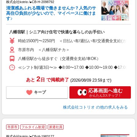
株式会社kotrio /●CB-H-2098792
女
清潔感あふれる職場で働きませんか？人気のサ
ド
高住◎負担が少ないので、マイペースに働けま
活
す♪
ル
自
八幡宿駅｜シニア向け住宅で快適な暮らしのお手伝い
役
時給1500円〜2250円 ＜日払い有/週払い有/交通費全支給(ガソリ
市原市内 ＜八幡宿駅チカ＞
八幡宿駅から徒歩すぐ（交通費全支給/車OK）
≪シフト制/週3日〜≫ ◆8:00〜17:00 ◆10:00〜19:00 ◆17:
2
あと
日
で掲載終了
(2026/08/09 23:59まで)
応募画面へ進む
キープ
かんたん3ステップ！
株式会社コトリオ
の他の求人をみる
市原市
フルタイム歓迎
派遣社員
株式会社kotrio /●CB-H-1983177