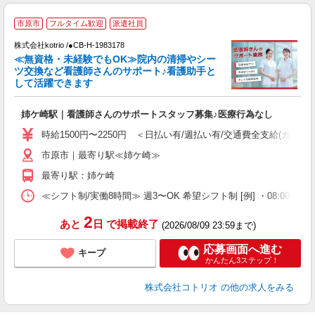
市原市
フルタイム歓迎
派遣社員
株式会社kotrio /●CB-H-1983178
女
≪無資格・未経験でもOK≫院内の清掃やシー
ド
ツ交換など看護師さんのサポート♪看護助手と
活
して活躍できます
ル
自
姉ケ崎駅｜看護師さんのサポートスタッフ募集♪医療行為なし
役
時給1500円〜2250円 ＜日払い有/週払い有/交通費全支給(ガソリ
市原市｜最寄り駅≪姉ケ崎≫
最寄り駅：姉ケ崎
≪シフト制/実働8時間≫ 週3〜OK 希望シフト制 [例] ・08:00 〜 17:0
2
あと
日
で掲載終了
(2026/08/09 23:59まで)
応募画面へ進む
キープ
かんたん3ステップ！
株式会社コトリオ
の他の求人をみる