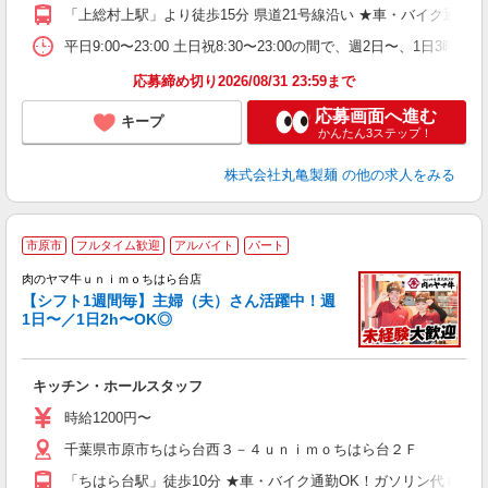
り
「上総村上駅」より徒歩15分 県道21号線沿い ★車・バイク通
勤
べ
平日9:00〜23:00 土日祝8:30〜23:00の間で、週2日
迎
応募締め切り2026/08/31 23:59まで
応募画面へ進む
キープ
かんたん3ステップ！
株式会社丸亀製麺
の他の求人をみる
市原市
フルタイム歓迎
アルバイト
パート
肉のヤマ牛ｕｎｉｍｏちはら台店
【シフト1週間毎】主婦（夫）さん活躍中！週
1日〜／1日2h〜OK◎
で
入
者
キッチン・ホールスタッフ
歓
～
時給1200円〜
み
千葉県市原市ちはら台西３－４ｕｎｉｍｏちはら台２Ｆ
間
勤
「ちはら台駅」徒歩10分 ★車・バイク通勤OK！ガソリン代も規