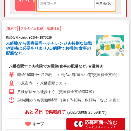
市原市
フルタイム歓迎
派遣社員
株式会社kotrio /●CB-H-1878029
未経験から医療業界へチャレンジ★特別な知識
女
や資格は必要ありません♪病院でお掃除/食事の
ド
配膳など♪
活
ル
八幡宿駅すぐ★病院でお掃除/食事の配膳など♪★激募★
自
時給1500円〜2125円 ＜日払い有/週払い有/交通費全支給(ガソリ
役
市原市内 ＜八幡宿駅チカ＞
八幡宿駅から徒歩すぐ（交通費全支給/車OK）
24時間のうち実働8時間 （例）7-16時、8-17時 など ※夜勤専
2
あと
日
で掲載終了
(2026/08/09 23:59まで)
応募画面へ進む
キープ
かんたん3ステップ！