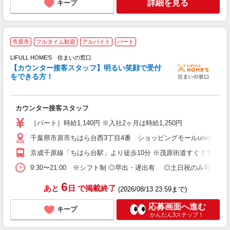
詳細を見る
キープ
市原市
フルタイム歓迎
アルバイト
パート
未
LIFULL HOME’S 住まいの窓口
勤
【カウンター接客スタッフ】明るい笑顔で受付
業
をできる方！
カウンター接客スタッフ
［パート］時給1,140円 ※入社2ヶ月は時給1,250円
千葉県市原市ちはら台西3丁目4番 ショッピングモールunimoち
京成千原線「ちはら台駅」より徒歩10分 ※茂原街道すぐ！ちはら
9:30〜21:00 ※シフト制 ◎早出・遅出有 ◎土日祝のみ可 ◎1
6
あと
日
で掲載終了
(2026/08/13 23:59まで)
応募画面へ進む
キープ
かんたん3ステップ！