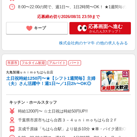
自
8:00〜22:00の間で、週1日〜、1日2時間〜OK！ ★1週
応募締め切り2026/08/31 23:59まで
応募画面へ進む
キープ
かんたん3ステップ！
株式会社肉のヤマ牛
の他の求人をみる
市原市
フルタイム歓迎
アルバイト
パート
丸亀製麺ｕｎｉｍｏちはら台店
土日祝時給1250円〜★【シフト1週間毎】主婦
（夫）さん活躍中！週1日〜／1日2h〜OK◎
ル
キッチン・ホールスタッフ
入
者
時給1200円〜 ☆土日祝は時給50円UP!!
歓
千葉県市原市ちはら台西３－４ｕｎｉｍｏちはら台２Ｆ
～
り
京成千原線「ちはら台駅」より徒歩10分 ★車・バイク通勤OK！ガ
務