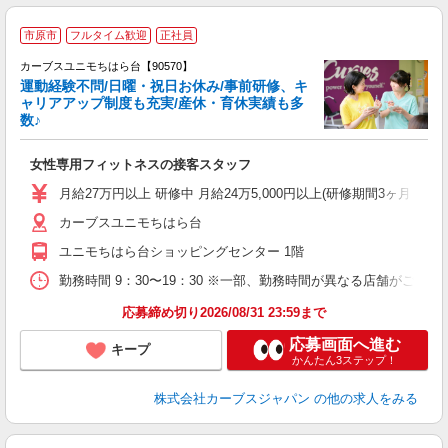
市原市
フルタイム歓迎
正社員
カーブスユニモちはら台【90570】
運動経験不問/日曜・祝日お休み/事前研修、キ
ャリアアップ制度も充実/産休・育休実績も多
数♪
て
女性専用フィットネスの接客スタッフ
ボ
月給27万円以上 研修中 月給24万5,000円以上(研修期間3ヶ月 
カーブスユニモちはら台
ユニモちはら台ショッピングセンター 1階
勤務時間 9：30〜19：30 ※一部、勤務時間が異なる店舗がございま
応募締め切り2026/08/31 23:59まで
応募画面へ進む
キープ
かんたん3ステップ！
株式会社カーブスジャパン
の他の求人をみる