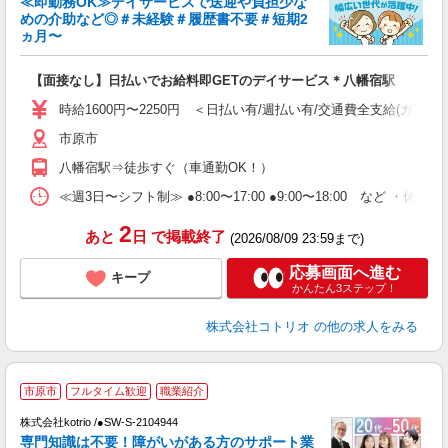
≪即勤務OK≫デイサービスで送迎や負担少な
ド
めの介助など◎＃未経験＃履歴書不要＃短期2
活
ヵ月〜
ル
自
【面接なし】日払いでお給料即GETのデイサービス＊八幡宿駅
役
時給1600円〜2250円 ＜日払い有/週払い有/交通費全支給(ガソリ
市原市
八幡宿駅⇒徒歩すぐ（車通勤OK！）
≪週3日〜シフト制≫ ●8:00〜17:00 ●9:00〜18:00 など ・休憩1
2
あと
日
で掲載終了
(2026/08/09 23:59まで)
応募画面へ進む
キープ
かんたん3ステップ！
株式会社コトリオ
の他の求人をみる
市原市
フルタイム歓迎
職業紹介
株式会社kotrio /●SW-S-2104944
女
専門知識は不要！障がいがある方のサポート業