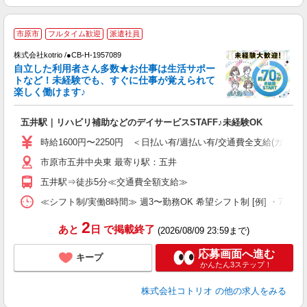
≪
市原市
フルタイム歓迎
派遣社員
く
株式会社kotrio /●CB-H-1957089
自立した利用者さん多数★お仕事は生活サポー
女
トなど！未経験でも、すぐに仕事が覚えられて
ド
楽しく働けます♪
活
ル
五井駅｜リハビリ補助などのデイサービスSTAFF♪未経験OK
自
時給1600円〜2250円 ＜日払い有/週払い有/交通費全支給(ガソリ
役
市原市五井中央東 最寄り駅：五井
五井駅⇒徒歩5分≪交通費全額支給≫
≪シフト制/実働8時間≫ 週3〜勤務OK 希望シフト制 [例] ・7:30〜16:3
2
あと
日
で掲載終了
(2026/08/09 23:59まで)
応募画面へ進む
キープ
かんたん3ステップ！
株式会社コトリオ
の他の求人をみる