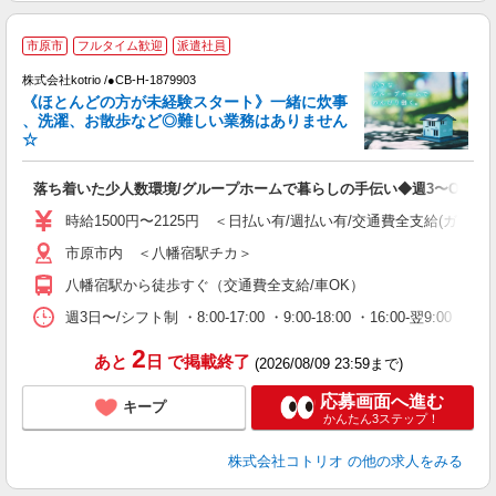
市原市
フルタイム歓迎
派遣社員
株式会社kotrio /●CB-H-1879903
女
《ほとんどの方が未経験スタート》一緒に炊事
ド
、洗濯、お散歩など◎難しい業務はありません
活
☆
ル
自
落ち着いた少人数環境/グループホームで暮らしの手伝い◆週3〜OK
役
時給1500円〜2125円 ＜日払い有/週払い有/交通費全支給(ガソリ
市原市内 ＜八幡宿駅チカ＞
八幡宿駅から徒歩すぐ（交通費全支給/車OK）
週3日〜/シフト制 ・8:00-17:00 ・9:00-18:00 ・16:00-翌
2
あと
日
で掲載終了
(2026/08/09 23:59まで)
応募画面へ進む
キープ
かんたん3ステップ！
株式会社コトリオ
の他の求人をみる