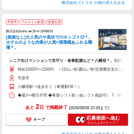
株式会社コトリオ
の他の求人をみる
≪
市原市
フルタイム歓迎
派遣社員
で
株式会社kotrio /●CB-H-2098819
[面接なし]大人気のサ高住でのオシゴト◎＊。
女
ホテルのような内装が人気×清潔感あふれる職
ド
場＊。
活
ル
シニア向けマンションで見守り・食事配膳など＊八幡宿＊。日払可
自
時給1500円〜2250円 ＜日払い有/週払い有/交通費全支給(ガソリ
役
市原市
八幡宿駅⇒徒歩すぐ（車通勤OK！）
◆週3〜曜日不問 ◆希望シフト制（他シフト相談可） 7：00〜16：0
2
あと
日
で掲載終了
(2026/08/09 23:59まで)
応募画面へ進む
キープ
かんたん3ステップ！