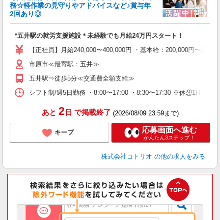
ド
務☆軽作業の見守りやアドバイスなど♪賞与年
活
2回あり◎
ル
自
*五井駅の就労支援施設＊未経験でも月給24万円スタート！
役
【正社員】月給240,000〜400,000円 ・基本給：200,000
市原市≪最寄駅：五井≫
五井駅⇒徒歩5分≪交通費全額支給≫
シフト制/週5日勤務 ・8:00〜17:00 ・8:30〜17:30 ※休憩1H
2
あと
日
で掲載終了
(2026/08/09 23:59まで)
応募画面へ進む
キープ
かんたん3ステップ！
株式会社コトリオ
の他の求人をみる