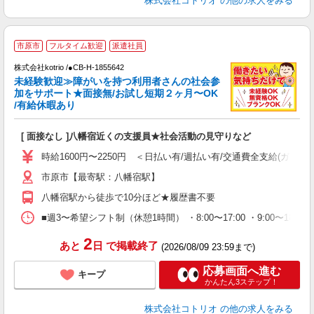
株式会社コトリオ
の他の求人をみる
市原市
フルタイム歓迎
派遣社員
時
株式会社kotrio /●CB-H-1855642
女
未経験歓迎≫障がいを持つ利用者さんの社会参
ド
加をサポート★面接無/お試し短期２ヶ月〜OK
活
/有給休暇あり
ル
自
[ 面接なし ]八幡宿近くの支援員★社会活動の見守りなど
役
時給1600円〜2250円 ＜日払い有/週払い有/交通費全支給(ガソリ
市原市【最寄駅：八幡宿駅】
八幡宿駅から徒歩で10分ほど★履歴書不要
■週3〜希望シフト制（休憩1時間） ・8:00〜17:00 ・9:00〜18
2
あと
日
で掲載終了
(2026/08/09 23:59まで)
応募画面へ進む
キープ
かんたん3ステップ！
株式会社コトリオ
の他の求人をみる