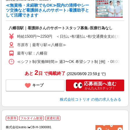
女
≪無資格・未経験でもOK≫院内の清掃やシー
ド
ツ交換など看護師さんのサポート♪看護助手と
活
して活躍できます
ル
自
八幡宿駅｜看護師さんのサポートスタッフ募集♪医療行為なし
役
時給1500円〜2250円 ＜日払い有/週払い有/交通費全支給(ガソリ
市原市｜最寄り駅≪八幡宿≫
最寄り駅：八幡宿
≪シフト制/実働8時間≫ 週3〜OK 希望シフト制 [例] ・08:00 〜 17:0
2
あと
日
で掲載終了
(2026/08/09 23:59まで)
応募画面へ進む
キープ
かんたん3ステップ！
株式会社コトリオ
の他の求人をみる
市原市
フルタイム歓迎
派遣社員
給
株式会社kotrio /●CB-H-1900081