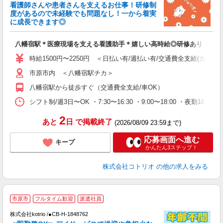
女
看護師さんや患者さんを支えるお仕事！研修制
ド
度があるので未経験でも問題なし！一から着実
活
に成長できます◎
ル
自
八幡宿駅＊医療現場を支える看護助手＊嬉しい高時給◎研修あり
役
時給1500円〜2250円 ＜日払い有/週払い有/交通費全支給(ガソリ
市原市内 ＜八幡宿駅チカ＞
八幡宿駅から徒歩すぐ（交通費全支給/車OK）
シフト制/週3日〜OK ・7:30〜16:30 ・9:00〜18:00 ・夜勤16:
2
あと
日
で掲載終了
(2026/08/09 23:59まで)
応募画面へ進む
キープ
かんたん3ステップ！
株式会社コトリオ
の他の求人をみる
市原市
フルタイム歓迎
派遣社員
株式会社kotrio /●CB-H-1848762
女