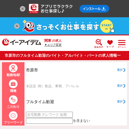
関東
の求人
▼エリア変更
市原市のフルタイム歓迎のバイト・アルバイト・パートの求人情報一
覧
市原市
選択
勤務地/駅
未設定
例）食品、事務、アパレル
選択
職種
フルタイム歓迎
選択
こだわり
を含まない
フリーワード