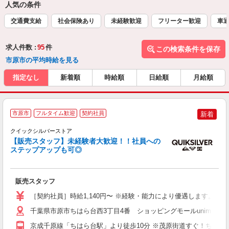
人気の条件
交通費支給
社会保険あり
未経験歓迎
フリーター歓迎
車通
求人件数 :
95
件
この検索条件を保存
市原市の平均時給を見る
指定なし
新着順
時給順
日給順
月給順
市原市
フルタイム歓迎
契約社員
新着
クイックシルバーストア
応
【販売スタッフ】未経験者大歓迎！！社員への
未
ステップアップも可◎
夜
販売スタッフ
［契約社員］時給1,140円〜 ※経験・能力により優遇します。 ※試
千葉県市原市ちはら台西3丁目4番 ショッピングモールunimoち
京成千原線「ちはら台駅」より徒歩10分 ※茂原街道すぐ！ちはら