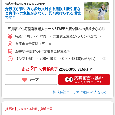
株式会社kotrio /●SW-S-2105064
女
介護度が低い方も多数入居する施設！腰や膝な
ド
ど身体への負担が少なく、長く続けられる環境
活
です＊
ル
自
五井駅／住宅型有料老人ホームSTAFF＊腰や膝への負担少なめ◎
役
時給1550円〜2312円 ＜交通費全支給(ガソリン代含む)＞
市原市≪最寄駅：五井≫
五井駅⇒徒歩5分≪交通費全額支給≫
【シフト制】 ・7:30〜16:30 ・8:00〜13:00(休憩なし) ・9:0
2
あと
日
で掲載終了
(2026/08/09 23:59まで)
応募画面へ進む
キープ
かんたん3ステップ！
株式会社コトリオ
の他の求人をみる
市原市
フルタイム歓迎
派遣社員
O