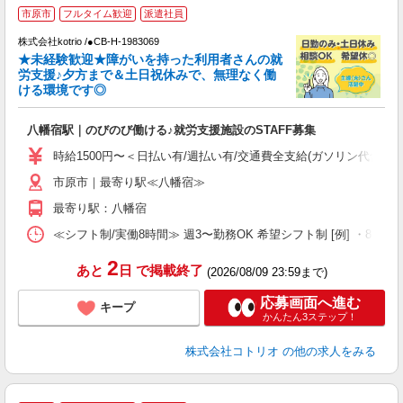
市原市
フルタイム歓迎
派遣社員
し
株式会社kotrio /●CB-H-1983069
女
★未経験歓迎★障がいを持った利用者さんの就
ド
労支援♪夕方まで＆土日祝休みで、無理なく働
活
ける環境です◎
ル
自
八幡宿駅｜のびのび働ける♪就労支援施設のSTAFF募集
役
時給1500円〜＜日払い有/週払い有/交通費全支給(ガソリン代含む)
市原市｜最寄り駅≪八幡宿≫
最寄り駅：八幡宿
≪シフト制/実働8時間≫ 週3〜勤務OK 希望シフト制 [例] ・8:00〜17:0
2
あと
日
で掲載終了
(2026/08/09 23:59まで)
応募画面へ進む
キープ
かんたん3ステップ！
株式会社コトリオ
の他の求人をみる