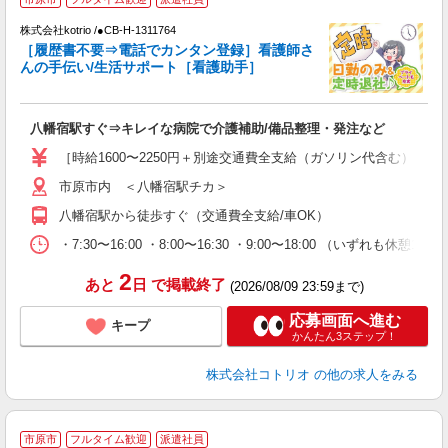
株式会社kotrio /●CB-H-1311764
女
［履歴書不要⇒電話でカンタン登録］看護師さ
ド
んの手伝い/生活サポート［看護助手］
活
ル
自
八幡宿駅すぐ⇒キレイな病院で介護補助/備品整理・発注など
役
［時給1600〜2250円＋別途交通費全支給（ガソリン代含む）］日
市原市内 ＜八幡宿駅チカ＞
八幡宿駅から徒歩すぐ（交通費全支給/車OK）
・7:30〜16:00 ・8:00〜16:30 ・9:00〜18:00 （いずれも休
2
あと
日
で掲載終了
(2026/08/09 23:59まで)
応募画面へ進む
キープ
かんたん3ステップ！
株式会社コトリオ
の他の求人をみる
市原市
フルタイム歓迎
派遣社員
く