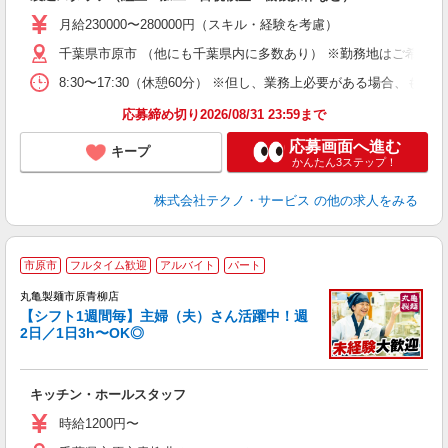
未
あ
月給230000〜280000円（スキル・経験を考慮）
遣
千葉県市原市 （他にも千葉県内に多数あり） ※勤務地はご希望を
8:30〜17:30（休憩60分） ※但し、業務上必要がある場合
応募締め切り2026/08/31 23:59まで
応募画面へ進む
キープ
かんたん3ステップ！
株式会社テクノ・サービス
の他の求人をみる
市原市
フルタイム歓迎
アルバイト
パート
丸亀製麺市原青柳店
【シフト1週間毎】主婦（夫）さん活躍中！週
2日／1日3h〜OK◎
ル
キッチン・ホールスタッフ
入
者
時給1200円〜
不