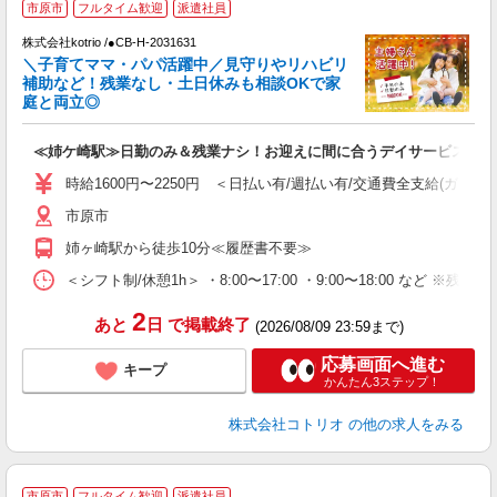
市原市
フルタイム歓迎
派遣社員
株式会社kotrio /●CB-H-2031631
女
＼子育てママ・パパ活躍中／見守りやリハビリ
ド
補助など！残業なし・土日休みも相談OKで家
活
庭と両立◎
ル
自
≪姉ケ崎駅≫日勤のみ＆残業ナシ！お迎えに間に合うデイサービス
役
時給1600円〜2250円 ＜日払い有/週払い有/交通費全支給(ガソリ
市原市
姉ヶ崎駅から徒歩10分≪履歴書不要≫
＜シフト制/休憩1h＞ ・8:00〜17:00 ・9:00〜18:00 など ※残業
2
あと
日
で掲載終了
(2026/08/09 23:59まで)
応募画面へ進む
キープ
かんたん3ステップ！
株式会社コトリオ
の他の求人をみる
市原市
フルタイム歓迎
派遣社員