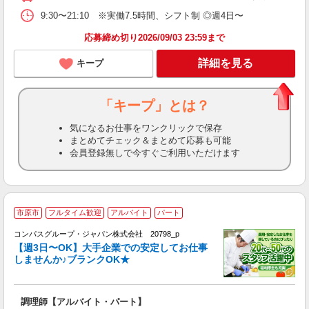
9:30〜21:10 ※実働7.5時間、シフト制 ◎週4日〜
応募締め切り2026/09/03 23:59まで
詳細を見る
キープ
「キープ」とは？
気になるお仕事をワンクリックで保存
まとめてチェック＆まとめて応募も可能
会員登録無しで今すぐご利用いただけます
市原市
フルタイム歓迎
アルバイト
パート
コンパスグループ・ジャパン株式会社 20798_p
く
【週3日〜OK】大手企業での安定してお仕事
しませんか♪ブランクOK★
大
調理師【アルバイト・パート】
入