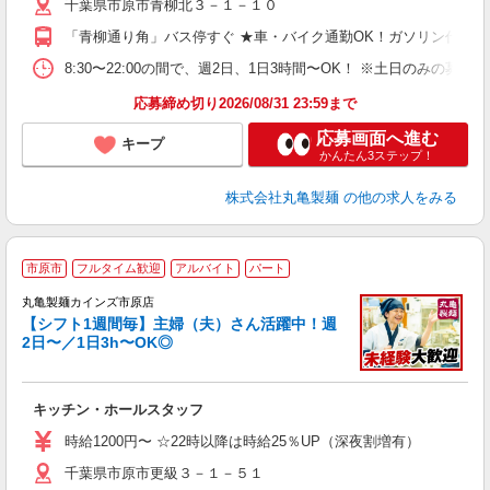
千葉県市原市青柳北３－１－１０
中
り
「青柳通り角」バス停すぐ ★車・バイク通勤OK！ガソリン代も
短
祝
8:30〜22:00の間で、週2日、1日3時間〜OK！ ※土日のみ
上
応募締め切り2026/08/31 23:59まで
応募画面へ進む
キープ
かんたん3ステップ！
株式会社丸亀製麺
の他の求人をみる
市原市
フルタイム歓迎
アルバイト
パート
丸亀製麺カインズ市原店
【シフト1週間毎】主婦（夫）さん活躍中！週
2日〜／1日3h〜OK◎
ル
キッチン・ホールスタッフ
入
者
時給1200円〜 ☆22時以降は時給25％UP（深夜割増有）
歓
千葉県市原市更級３－１－５１
～