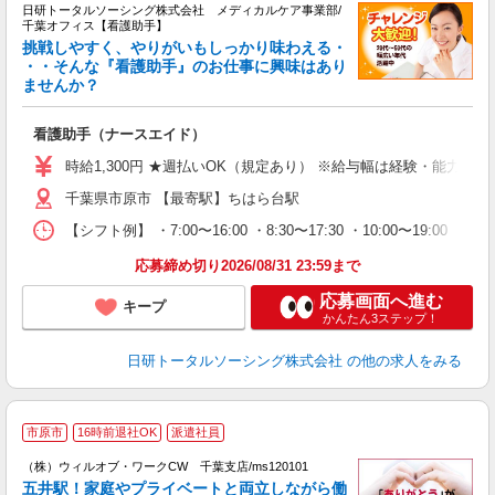
日研トータルソーシング株式会社 メディカルケア事業部/
千葉オフィス【看護助手】
挑戦しやすく、やりがいもしっかり味わえる・
・・そんな『看護助手』のお仕事に興味はあり
ませんか？
ジ
入
看護助手（ナースエイド）
未
婦
時給1,300円 ★週払いOK（規定あり） ※給与幅は経験・能力によ
～
千葉県市原市 【最寄駅】ちはら台駅
あ
日
【シフト例】 ・7:00〜16:00 ・8:30〜17:30 ・10:00
録
得
応募締め切り2026/08/31 23:59まで
応募画面へ進む
キープ
かんたん3ステップ！
日研トータルソーシング株式会社
の他の求人をみる
＼
市原市
16時前退社OK
派遣社員
（株）ウィルオブ・ワークCW 千葉支店/ms120101
五井駅！家庭やプライベートと両立しながら働