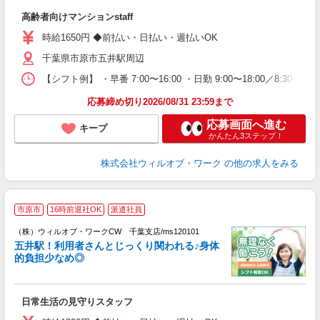
第
高齢者向けマンションstaff
ミ
～
時給1650円 ◆前払い・日払い・週払いOK
務
千葉県市原市五井駅周辺
煙
社
【シフト例】 ・早番 7:00〜16:00 ・日勤 9:00〜18:00／8:
応募締め切り2026/08/31 23:59まで
応募画面へ進む
キープ
かんたん3ステップ！
株式会社ウィルオブ・ワーク
の他の求人をみる
市原市
16時前退社OK
派遣社員
（株）ウィルオブ・ワークCW 千葉支店/ms120101
務
五井駅！利用者さんとじっくり関われる♪身体
力
的負担少なめ◎
入
場
第
日常生活の見守りスタッフ
ミ
～