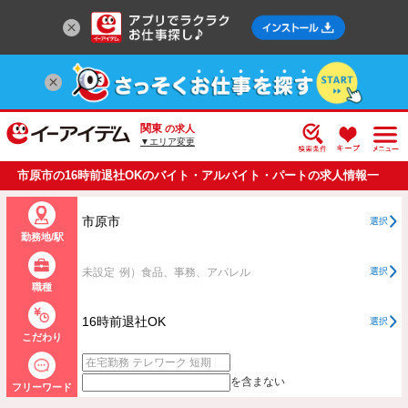
関東
の求人
▼エリア変更
市原市の16時前退社OKのバイト・アルバイト・パートの求人情報一
覧
市原市
選択
勤務地/駅
未設定
例）食品、事務、アパレル
選択
職種
16時前退社OK
選択
こだわり
を含まない
フリーワード