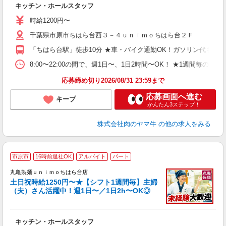
キッチン・ホールスタッフ
歓
～
時給1200円〜
み
千葉県市原市ちはら台西３－４ｕｎｉｍｏちはら台２Ｆ
間
勤
「ちはら台駅」徒歩10分 ★車・バイク通勤OK！ガソリン代も規
自
8:00〜22:00の間で、週1日〜、1日2時間〜OK！ ★1週
応募締め切り2026/08/31 23:59まで
応募画面へ進む
キープ
かんたん3ステップ！
株式会社肉のヤマ牛
の他の求人をみる
市原市
16時前退社OK
アルバイト
パート
丸亀製麺ｕｎｉｍｏちはら台店
土日祝時給1250円〜★【シフト1週間毎】主婦
（夫）さん活躍中！週1日〜／1日2h〜OK◎
ル
キッチン・ホールスタッフ
入