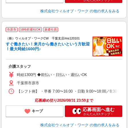
かんたん3ステップ！
株式会社ウィルオブ・ワーク
の他の求人をみる
＼
市原市
16時前退社OK
派遣社員
い
（株）ウィルオブ・ワークCW 千葉支店/ms120101
試
すぐ働きたい！来月から働きたいという方歓迎
働
！最大時給1600円♪
入
場
第
介護スタッフ
ミ
～
時給1300円 ◆前払い・日払い・週払いOK
退
千葉県市原市
業
り
【シフト例】 ・早番 7:00〜16:00 ・日勤 9:00〜18:00／8:
応募締め切り2026/08/31 23:59まで
応募画面へ進む
キープ
かんたん3ステップ！
株式会社ウィルオブ・ワーク
の他の求人をみる