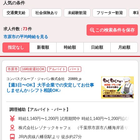
人気の条件
交通費支給
社会保険あり
未経験歓迎
フリーター歓迎
車通
求人件数 :
73
件
この検索条件を保存
市原市の平均時給を見る
指定なし
新着順
時給順
日給順
月給順
市原市
16時前退社OK
アルバイト
パート
コンパスグループ・ジャパン株式会社 20889_p
く
【週3日〜OK】大手企業での安定してお仕事
しませんか♪シフト相談OK♪
大
調理補助【アルバイト・パート】
入
歓
時給1,140円〜1,200円 試用期間中 時給1,140円〜1,200円
～
株式会社レゾナックキャフェ （千葉県市原市八幡海岸通り3番地
用
務
JR内房線八幡宿駅より 徒歩約27分
深