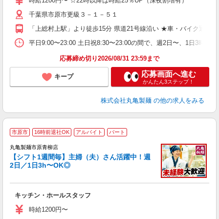
時給1200円〜 ☆22時以降は時給25％UP（深夜割増有）
歓
千葉県市原市更級３－１－５１
～
り
「上総村上駅」より徒歩15分 県道21号線沿い ★車・バイク通
勤
べ
平日9:00〜23:00 土日祝8:30〜23:00の間で、週2日
迎
応募締め切り2026/08/31 23:59まで
応募画面へ進む
キープ
かんたん3ステップ！
株式会社丸亀製麺
の他の求人をみる
市原市
16時前退社OK
アルバイト
パート
丸亀製麺市原青柳店
【シフト1週間毎】主婦（夫）さん活躍中！週
2日／1日3h〜OK◎
ル
キッチン・ホールスタッフ
入
者
時給1200円〜
不