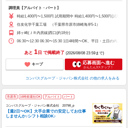
大
調理員【アルバイト・パート】
入
歓
時給1,400円〜1,500円 試用期間中 時給1,400円〜1,500円
～
住友化学千葉工場 （千葉県市原市姉崎海岸5‐1）
用
退
姉ヶ崎(ＪＲ内房線)西口(約18分)
通
06:30〜12:30 06:30〜15:30 1日4時間〜OK、平日・土日
1
あと
日
で掲載終了
(2026/08/08 23:59まで)
応募画面へ進む
キープ
かんたん3ステップ！
コンパスグループ・ジャパン株式会社
の他の求人をみる
市原市
16時前退社OK
アルバイト
パート
コンパスグループ・ジャパン株式会社 20798_p
く
【週2日〜OK】大手企業での安定してお仕事
しませんか♪シフト相談OK♪