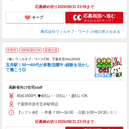
応募締め切り2026/08/31 23:59まで
応募画面へ進む
キープ
かんたん3ステップ！
株式会社ウィルオブ・ワーク
の他の求人をみる
市原市
16時前退社OK
派遣社員
（株）ウィルオブ・ワークCW 千葉支店/ms120101
五井駅！50〜60代が多数活躍中♪経験を活かし
が
て働こう◎
入
場
第
高齢者向け住宅staff
ミ
～
時給1600円 ◆前払い・日払い・週払いOK
務
千葉県市原市五井駅周辺
煙
社
【シフト例】 ・早番 7:00〜16:00 ・日勤 9:00〜18:00／8:
応募締め切り2026/08/31 23:59まで