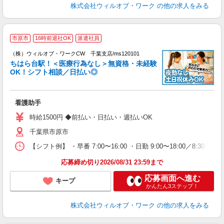
株式会社ウィルオブ・ワーク
の他の求人をみる
市原市
16時前退社OK
派遣社員
（
（株）ウィルオブ・ワークCW 千葉支店/ms120101
ちはら台駅！＜医療行為なし＞無資格・未経験
OK！シフト相談／日払い◎
♪.
入
場
看護助手
第
ミ
時給1500円 ◆前払い・日払い・週払いOK
～
千葉県市原市
務
煙
【シフト例】 ・早番 7:00〜16:00 ・日勤 9:00〜18:00／8:
社
応募締め切り2026/08/31 23:59まで
応募画面へ進む
キープ
かんたん3ステップ！
株式会社ウィルオブ・ワーク
の他の求人をみる