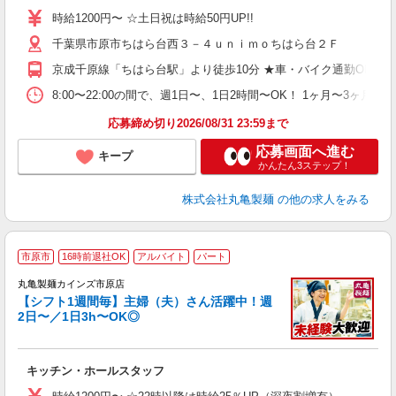
者
時給1200円〜 ☆土日祝は時給50円UP!!
歓
千葉県市原市ちはら台西３－４ｕｎｉｍｏちはら台２Ｆ
～
り
京成千原線「ちはら台駅」より徒歩10分 ★車・バイク通勤OK！ガ
務
8:00〜22:00の間で、週1日〜、1日2時間〜OK！ 1ヶ月
フ
応募締め切り2026/08/31 23:59まで
応募画面へ進む
キープ
かんたん3ステップ！
株式会社丸亀製麺
の他の求人をみる
市原市
16時前退社OK
アルバイト
パート
丸亀製麺カインズ市原店
【シフト1週間毎】主婦（夫）さん活躍中！週
2日〜／1日3h〜OK◎
ル
キッチン・ホールスタッフ
入
者