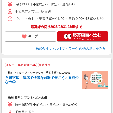
～
時給1300円 ◆前払い・日払い・週払いOK
退
千葉県市原市五井駅周辺
業
り
【シフト例】 ・早番 7:00〜16:00 ・日勤 9:00〜18:00／8:
応募締め切り2026/08/31 23:59まで
応募画面へ進む
キープ
かんたん3ステップ！
株式会社ウィルオブ・ワーク
の他の求人をみる
市原市
16時前退社OK
派遣社員
（株）ウィルオブ・ワークCW 千葉支店/ms120101
□
八幡宿駅！清潔で快適な施設で働こう♪ 負担少
タ
なめ◎
入
場
第
高齢者向けマンションstaff
ミ
～
時給1650円 ◆前払い・日払い・週払いOK
務
千葉県市原市
煙