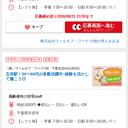
社
【シフト例】 ・早番 7:00〜16:00 ・日勤 9:00〜18:00／8:
応募締め切り2026/08/31 23:59まで
応募画面へ進む
キープ
かんたん3ステップ！
株式会社ウィルオブ・ワーク
の他の求人をみる
市原市
16時前退社OK
派遣社員
（株）ウィルオブ・ワークCW 千葉支店/ms120101
五井駅！50〜60代が多数活躍中♪経験を活かし
が
て働こう◎
入
場
第
高齢者向け住宅staff
ミ
～
時給1650円 ◆前払い・日払い・週払いOK
務
千葉県市原市
煙
社
【シフト例】 ・早番 7:00〜16:00 ・日勤 9:00〜18:00／8: