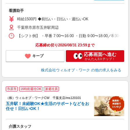
場
第
看護助手
ミ
～
時給1500円 ◆前払い・日払い・週払いOK
務
千葉県市原市五井駅周辺
煙
社
【シフト例】 ・早番 7:00〜16:00 ・日勤 9:00〜18:00／8:
応募締め切り2026/08/31 23:59まで
応募画面へ進む
キープ
かんたん3ステップ！
株式会社ウィルオブ・ワーク
の他の求人をみる
市原市
16時前退社OK
派遣社員
し
（株）ウィルオブ・ワークCW 千葉支店/ms120101
五井駅！未経験OK★生活のサポートなどをお
♪.
任せ！日払いOK！
入
場
第
介護スタッフ
ミ