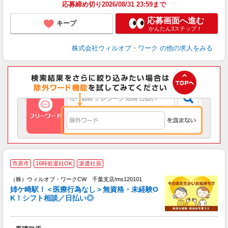
応募締め切り2026/08/31 23:59まで
応募画面へ進む
キープ
かんたん3ステップ！
株式会社ウィルオブ・ワーク
の他の求人をみる
市原市
16時前退社OK
派遣社員
（
（株）ウィルオブ・ワークCW 千葉支店/ms120101
姉ケ崎駅！＜医療行為なし＞無資格・未経験O
K！シフト相談／日払い◎
♪.
入
場