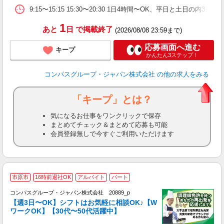
助
9:15〜15:15 15:30〜20:30 1日4時間〜OK、平日と土日の内3
1
あと
日
で掲載終了
(2026/08/08 23:59まで)
応募画面へ進む
キープ
かんたん3ステップ！
コンパスグループ・ジャパン株式会社
の他の求人をみる
「キープ」とは？
気になるお仕事をワンクリックで保存
まとめてチェック＆まとめて応募も可能
会員登録無しで今すぐご利用いただけます
市原市
16時前退社OK
アルバイト
パート
コンパスグループ・ジャパン株式会社 20889_p
く
【週3日〜OK】シフトはお気軽に相談OK♪【W
ワークOK】【30代〜50代活躍中】