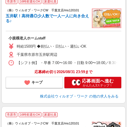
市原市
16時前退社OK
派遣社員
（株）ウィルオブ・ワークCW 千葉支店/ms120101
五井駅！高待遇◎少人数で一人一人に向き合え
ト
る♪
入
場
第
小規模老人ホームstaff
ミ
～
時給1500円 ◆前払い・日払い・週払いOK
務
千葉県市原市五井駅周辺
煙
社
【シフト例】 ・早番 7:00〜16:00 ・日勤 9:00〜18:00／8:
応募締め切り2026/08/31 23:59まで
応募画面へ進む
キープ
かんたん3ステップ！
株式会社ウィルオブ・ワーク
の他の求人をみる
＼
市原市
16時前退社OK
派遣社員
く
後
（株）ウィルオブ・ワークCW 千葉支店/ms120101