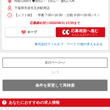
時給1300円 ◆前払い・日払い・週払いOK
退
千葉県市原市五井駅周辺
業
り
【シフト例】 ・早番 7:00〜16:00 ・日勤 9:00〜18:00／8:
応募締め切り2026/08/31 23:59まで
応募画面へ進む
キープ
かんたん3ステップ！
株式会社ウィルオブ・ワーク
の他の求人をみる
次のページへ
1／3
条件を変更して再検索
あなたにおすすめの求人情報