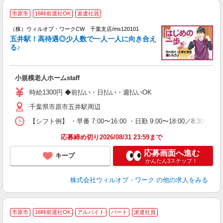
市原市
16時前退社OK
派遣社員
（株）ウィルオブ・ワークCW 千葉支店/ms120101
五井駅！高待遇◎少人数で一人一人に向き合え
ト
る♪
入
場
第
小規模老人ホームstaff
ミ
～
時給1300円 ◆前払い・日払い・週払いOK
退
千葉県市原市五井駅周辺
業
り
【シフト例】 ・早番 7:00〜16:00 ・日勤 9:00〜18:00／8:
応募締め切り2026/08/31 23:59まで
応募画面へ進む
キープ
かんたん3ステップ！
株式会社ウィルオブ・ワーク
の他の求人をみる
市原市
16時前退社OK
アルバイト
パート
派遣社員