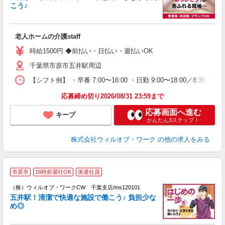
ト
こう♪
入
場
第
老人ホームの介護staff
ミ
～
時給1500円 ◆前払い・日払い・週払いOK
務
千葉県市原市五井駅周辺
煙
社
【シフト例】 ・早番 7:00〜16:00 ・日勤 9:00〜18:00／8:
応募締め切り2026/08/31 23:59まで
応募画面へ進む
キープ
かんたん3ステップ！
株式会社ウィルオブ・ワーク
の他の求人をみる
市原市
16時前退社OK
派遣社員
（株）ウィルオブ・ワークCW 千葉支店/ms120101
□
五井駅！清潔で快適な施設で働こう♪ 負担少な
タ
め◎
入
場