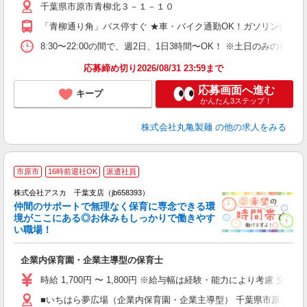
千葉県市原市青柳北３－１－１０
中
り
「青柳通り角」バス停すぐ ★車・バイク通勤OK！ガソリン代も
短
祝
8:30〜22:00の間で、週2日、1日3時間〜OK！ ※土日のみ
上
応募締め切り2026/08/31 23:59まで
応募画面へ進む
キープ
かんたん3ステップ！
株式会社丸亀製麺
の他の求人をみる
市原市
16時前退社OK
派遣社員
株式会社アスカ 千葉支店（jb658393）
仲間のサポートで無理なく保育に専念できる環
境がここにある◎お休みもしっかりで働きやす
い職場！
面
企業内保育園・企業主導型の保育士
入
不
時給 1,700円 〜 1,800円 ※給与幅は経験・能力により考慮 交
1
■いちはら夢広場（企業内保育園・企業主導型） 千葉県市原市千種2
満