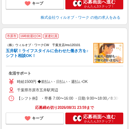
応募画面へ進む
キープ
かんたん3ステップ！
株式会社ウィルオブ・ワーク
の他の求人をみる
市原市
16時前退社OK
派遣社員
（株）ウィルオブ・ワークCW 千葉支店/ms120101
短
五井駅！ライフスタイルに合わせた働き方を♪
方
シフト相談OK！
入
場
第
生活サポート
ミ
～
時給1500円 ◆前払い・日払い・週払いOK
務
千葉県市原市五井駅周辺
煙
社
【シフト例】 ・早番 7:00〜16:00 ・日勤 9:00〜18:00／8:
応募締め切り2026/08/31 23:59まで
応募画面へ進む
キープ
かんたん3ステップ！