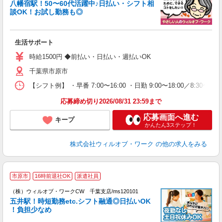
八幡宿駅！50〜60代活躍中♪日払い・シフト相
談OK！お試し勤務も◎
K.
入
場
生活サポート
第
ミ
時給1500円 ◆前払い・日払い・週払いOK
～
千葉県市原市
務
煙
【シフト例】 ・早番 7:00〜16:00 ・日勤 9:00〜18:00／8:
社
応募締め切り2026/08/31 23:59まで
応募画面へ進む
キープ
かんたん3ステップ！
株式会社ウィルオブ・ワーク
の他の求人をみる
市原市
16時前退社OK
派遣社員
（株）ウィルオブ・ワークCW 千葉支店/ms120101
五井駅！時短勤務etc.シフト融通◎日払いOK
す
！負担少なめ
入