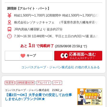
大
調理師【アルバイト・パート】
入
歓
時給1,500円〜1,700円 試用期間中 時給1,500円〜1,700円
～
株式会社レゾナックキャフェ （千葉県市原市八幡海岸通り3番地
用
勤
JR内房線八幡宿駅より 徒歩約27分
O
ま
7:30〜16:30 1日4時間〜OK、平日と土日の内3日〜/週 週あたり
1
あと
日
で掲載終了
(2026/08/08 23:59まで)
応募画面へ進む
キープ
かんたん3ステップ！
コンパスグループ・ジャパン株式会社
の他の求人をみる
市原市
16時前退社OK
アルバイト
パート
コンパスグループ・ジャパン株式会社 21362_p
く
【週2日〜OK】大手企業での安定してお仕事
しませんか♪ブランクOK★