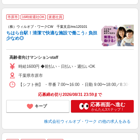
市原市
16時前退社OK
派遣社員
（株）ウィルオブ・ワークCW 千葉支店/ms120101
□
ちはら台駅！清潔で快適な施設で働こう♪ 負担
タ
少なめ◎
入
場
第
高齢者向けマンションstaff
ミ
～
時給1600円 ◆前払い・日払い・週払いOK
務
千葉県市原市
煙
社
【シフト例】 ・早番 7:00〜16:00 ・日勤 9:00〜18:00／8:
応募締め切り2026/08/31 23:59まで
応募画面へ進む
キープ
かんたん3ステップ！
株式会社ウィルオブ・ワーク
の他の求人をみる