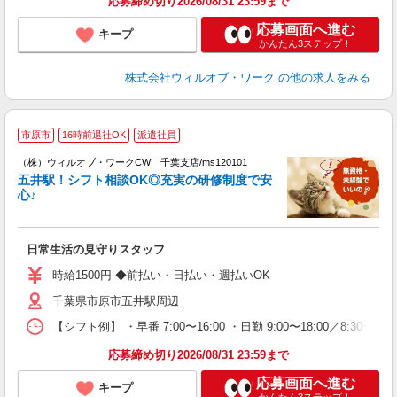
応募締め切り2026/08/31 23:59まで
応募画面へ進む
キープ
かんたん3ステップ！
株式会社ウィルオブ・ワーク
の他の求人をみる
市原市
16時前退社OK
派遣社員
（株）ウィルオブ・ワークCW 千葉支店/ms120101
O
五井駅！シフト相談OK◎充実の研修制度で安
応
心♪
入
場
第
日常生活の見守りスタッフ
ミ
～
時給1500円 ◆前払い・日払い・週払いOK
務
千葉県市原市五井駅周辺
煙
社
【シフト例】 ・早番 7:00〜16:00 ・日勤 9:00〜18:00／8:
応募締め切り2026/08/31 23:59まで
応募画面へ進む
キープ