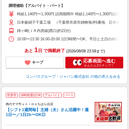
大
調理補助【アルバイト・パート】
入
歓
時給1,140円〜1,300円 試用期間中 時給1,140円〜1,300円(試
～
日本板硝子千葉工場 （千葉県市原市姉崎海岸6番地 日本板硝子
用
務
姉ヶ崎(ＪＲ内房線)西口(約22分)
ク
10:00〜13:30 16:00-20:00 1日3時間〜OK、平日と土日の内2
1
あと
日
で掲載終了
(2026/08/08 23:59まで)
応募画面へ進む
キープ
かんたん3ステップ！
コンパスグループ・ジャパン株式会社
の他の求人をみる
市原市
16時前退社OK
アルバイト
パート
肉のヤマ牛ｕｎｉｍｏちはら台店
【シフト1週間毎】主婦（夫）さん活躍中！週
1日〜／1日2h〜OK◎
で
入
者