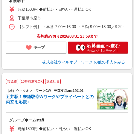
看護助手
第
ミ
時給1500円 ◆前払い・日払い・週払いOK
～
千葉県市原市
務
煙
【シフト例】 ・早番 7:00〜16:00 ・日勤 9:00〜18:00／8:
社
応募締め切り2026/08/31 23:59まで
応募画面へ進む
キープ
かんたん3ステップ！
株式会社ウィルオブ・ワーク
の他の求人をみる
市原市
16時前退社OK
派遣社員
（株）ウィルオブ・ワークCW 千葉支店/ms120101
期
五井駅！未経験◎Wワークやプライベートとの
方
両立を応援♪
入
場
第
グループホームstaff
ミ
～
時給1300円 ◆前払い・日払い・週払いOK
退