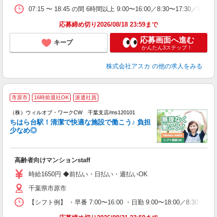
貯
07:15 〜 18:45 の間 6時間以上 9:00〜16:00／8:30〜17:30／7:1
応募締め切り2026/08/18 23:59まで
応募画面へ進む
キープ
かんたん3ステップ！
株式会社アスカ
の他の求人をみる
市原市
16時前退社OK
派遣社員
（株）ウィルオブ・ワークCW 千葉支店/ms120101
□
ちはら台駅！清潔で快適な施設で働こう♪ 負担
タ
少なめ◎
入
場
第
高齢者向けマンションstaff
ミ
～
時給1650円 ◆前払い・日払い・週払いOK
務
千葉県市原市
煙
社
【シフト例】 ・早番 7:00〜16:00 ・日勤 9:00〜18:00／8: