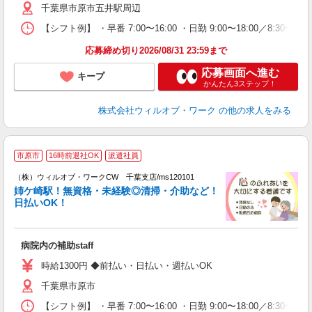
千葉県市原市五井駅周辺
業
り
【シフト例】 ・早番 7:00〜16:00 ・日勤 9:00〜18:00／8:
応募締め切り2026/08/31 23:59まで
応募画面へ進む
キープ
かんたん3ステップ！
株式会社ウィルオブ・ワーク
の他の求人をみる
＼
市原市
16時前退社OK
派遣社員
♪
（株）ウィルオブ・ワークCW 千葉支店/ms120101
姉ケ崎駅！無資格・未経験◎清掃・介助など！
な
日払いOK！
入
場
第
病院内の補助staff
ミ
～
時給1300円 ◆前払い・日払い・週払いOK
退
千葉県市原市
業
り
【シフト例】 ・早番 7:00〜16:00 ・日勤 9:00〜18:00／8: