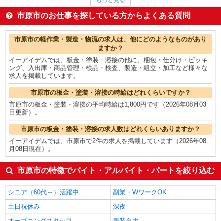
もっと見る
看護師・保健師・看護助手・助産師
1,574円
家電・携帯販売
1,563円
市原市のお仕事を探している方からよくある質問
製造・組立・加工
1,554円
その他軽作業・製造・物流
1,521円
市原市の他の職種の平均時給を見る
市原市の軽作業・製造・物流の求人は、他にどのようなものがあり
ますか？
イーアイデムでは、板金・塗装・溶接の他に、梱包・仕分け・ピッキ
ング、入出庫・商品管理・検品・検査、製造・組立・加工など様々な
求人を掲載しています。
市原市の板金・塗装・溶接の時給はどれくらいですか？
市原市の板金・塗装・溶接の平均時給は1,800円です（2026年08月03
日更新）。
市原市の板金・塗装・溶接の求人数はどれくらいありますか？
イーアイデムでは、市原市で2件の求人を掲載しています（2026年08
月08日現在）。
市原市の特徴でバイト・アルバイト・パートを絞り込む
シニア（60代～）活躍中
副業・WワークOK
土日祝休み
深夜
オープニングスタッフ
服装自由