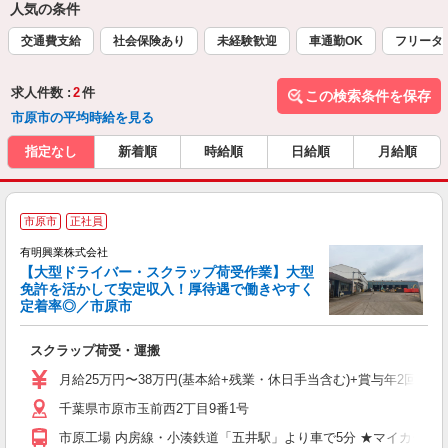
人気の条件
交通費支給
社会保険あり
未経験歓迎
車通勤OK
フリータ
求人件数 :
2
件
この検索条件を保存
市原市の平均時給を見る
指定なし
新着順
時給順
日給順
月給順
市原市
正社員
有明興業株式会社
【大型ドライバー・スクラップ荷受作業】大型
免許を活かして安定収入！厚待遇で働きやすく
中
定着率◎／市原市
広
スクラップ荷受・運搬
入
K
月給25万円〜38万円(基本給+残業・休日手当含む)+賞与年2回 ※
与
千葉県市原市玉前西2丁目9番1号
市原工場 内房線・小湊鉄道「五井駅」より車で5分 ★マイカー通勤
支