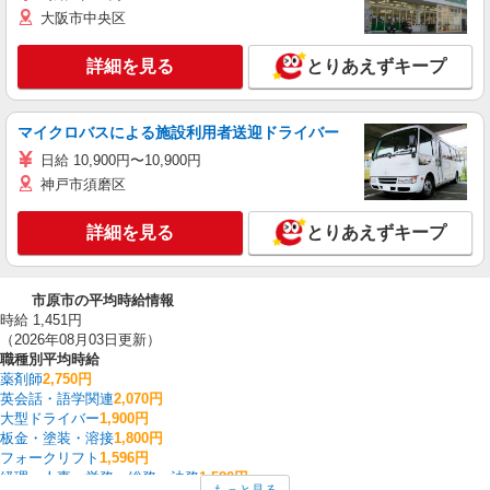
大阪市中央区
詳細を見る
とりあえずキープ
マイクロバスによる施設利用者送迎ドライバー
日給 10,900円〜10,900円
神戸市須磨区
詳細を見る
とりあえずキープ
市原市の平均時給情報
時給 1,451円
（2026年08月03日更新）
職種別平均時給
薬剤師
2,750円
英会話・語学関連
2,070円
大型ドライバー
1,900円
板金・塗装・溶接
1,800円
フォークリフト
1,596円
経理・人事・労務・総務・法務
1,580円