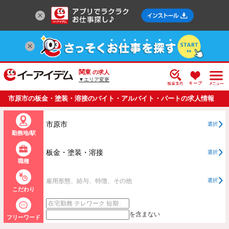
関東
の求人
▼エリア変更
市原市の板金・塗装・溶接のバイト・アルバイト・パートの求人情報
一覧
市原市
選択
勤務地/駅
板金・塗装・溶接
選択
職種
雇用形態、給与、特徴、その他
選択
こだわり
を含まない
フリーワード