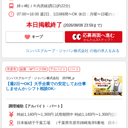
迎
姉ヶ崎(ＪＲ内房線)西口(約22分)
助
07:00〜16:00 週2日、1日6時間〜OK 休日：月曜〜日曜
本日掲載終了
(2026/08/08 23:59まで)
応募画面へ進む
キープ
かんたん3ステップ！
コンパスグループ・ジャパン株式会社
の他の求人をみる
市原市
副業・WワークOK
アルバイト
パート
コンパスグループ・ジャパン株式会社 20798_p
く
【週2日〜OK】大手企業での安定してお仕事
しませんか♪シフト相談OK♪
大
調理補助【アルバイト・パート】
入
歓
時給1,140円〜1,300円 試用期間中 時給1,140円〜1,300円(試
～
日本板硝子千葉工場 （千葉県市原市姉崎海岸6番地 日本板硝子
用