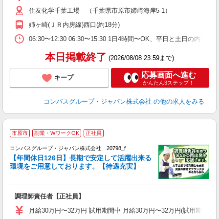
～
住友化学千葉工場 （千葉県市原市姉崎海岸5‐1）
用
内
姉ヶ崎(ＪＲ内房線)西口(約18分)
ワ
06:30〜12:30 06:30〜15:30 1日4時間〜OK、平日と土日の
本日掲載終了
(2026/08/08 23:59まで)
応募画面へ進む
キープ
かんたん3ステップ！
コンパスグループ・ジャパン株式会社
の他の求人をみる
市原市
副業・WワークOK
正社員
コンパスグループ・ジャパン株式会社 20798_f
【年間休日126日】長期で安定して活躍出来る
環境をご用意しております。【待遇充実】
目
調理師責任者【正社員】
入
卒
月給30万円〜32万円 試用期間中 月給30万円〜32万円(試用期
ミ