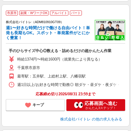
市原市
副業・WワークOK
アルバイト
パート
株式会社バイトレ（ADM810910GT09）
週1〜好きな時間だけで働ける自由バイト！単
発も長期もOK。スポット・単発案件がとにか
も
く豊富！
気
手のひらサイズ中心◎数える・詰めるだけの超かんたん作業
即
活
時給1374円〜時給1600円（就業先により異なる）
（
千葉県市原市
短
K
最寄駅：五井駅、上総村上駅、八幡宿駅
日
髪
週1日以上/お好きな時間で勤務◎ 朝ダケ・昼ダケ・夜ダケ・夜勤など、 ご自
応募締め切り2026/08/31 23:59まで
応募画面へ進む
キープ
かんたん3ステップ！
株式会社バイトレ
の他の求人をみる