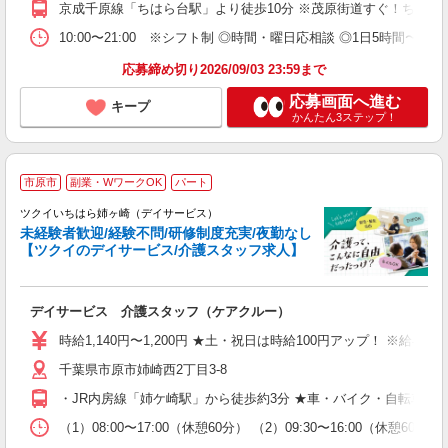
京成千原線「ちはら台駅」より徒歩10分 ※茂原街道すぐ！ちはら
10:00〜21:00 ※シフト制 ◎時間・曜日応相談 ◎1日5時間〜、週
応募締め切り2026/09/03 23:59まで
応募画面へ進む
キープ
かんたん3ステップ！
市原市
副業・WワークOK
パート
ツクイいちはら姉ヶ崎（デイサービス）
未経験者歓迎/経験不問/研修制度充実/夜勤なし
【ツクイのデイサービス/介護スタッフ求人】
各
デイサービス 介護スタッフ（ケアクルー）
入
り
時給1,140円〜1,200円 ★土・祝日は時給100円アップ！ ※給
リ
千葉県市原市姉崎西2丁目3-8
ー
O
・JR内房線「姉ケ崎駅」から徒歩約3分 ★車・バイク・自転車通
な
（1）08:00〜17:00（休憩60分） （2）09:30〜16:00
髪