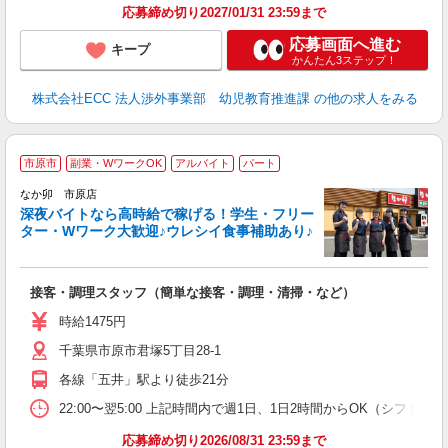
応募締め切り2027/01/31 23:59まで
応募画面へ進む
キープ
かんたん3ステップ！
株式会社ECC 法人渉外事業部 幼児教育推進課
の他の求人をみる
市原市
副業・WワークOK
アルバイト
パート
ん
なか卯 市原店
深夜バイトなら高時給で稼げる！学生・フリー
ター・Wワーク大歓迎♪ウレシイ食事補助あり♪
助
と
接客・調理スタッフ（簡単な接客・調理・清掃・など）
未
日
時給1475円
K
千葉県市原市君塚5丁目28-1
い
各線「五井」駅より徒歩21分
22:00〜翌5:00 上記時間内で週1日、1日2時間からOK（シフト
応募締め切り2026/08/31 23:59まで