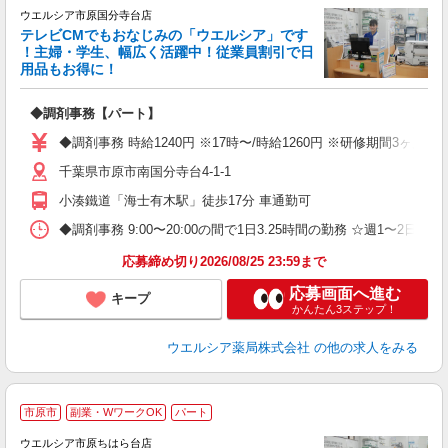
ウエルシア市原国分寺台店
テレビCMでもおなじみの「ウエルシア」です
！主婦・学生、幅広く活躍中！従業員割引で日
用品もお得に！
プ
◆調剤事務【パート】
ボ
勤
◆調剤事務 時給1240円 ※17時〜/時給1260円 ※研修期間3ヶ
副
千葉県市原市南国分寺台4-1-1
小湊鐵道「海士有木駅」徒歩17分 車通勤可
◆調剤事務 9:00〜20:00の間で1日3.25時間の勤務 ☆週1〜
応募締め切り2026/08/25 23:59まで
応募画面へ進む
キープ
かんたん3ステップ！
ウエルシア薬局株式会社
の他の求人をみる
市原市
副業・WワークOK
パート
ウエルシア市原ちはら台店