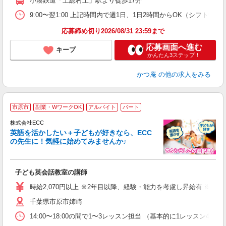
小湊鉄道「上総村上」駅より徒歩17分
9:00〜翌1:00 上記時間内で週1日、1日2時間からOK（シフト制） ＜シ
応募締め切り2026/08/31 23:59まで
応募画面へ進む
キープ
かんたん3ステップ！
かつ庵
の他の求人をみる
週
市原市
副業・WワークOK
アルバイト
パート
株式会社ECC
英語を活かしたい＋子どもが好きなら、ECC
の先生に！気軽に始めてみませんか♪
や
職
活
子ども英会話教室の講師
活
昼
時給2,070円以上 ※2年目以降、経験・能力を考慮し昇給有 ※他手
セ
千葉県市原市姉崎
14:00〜18:00の間で1〜3レッスン担当 （基本的に1レッス