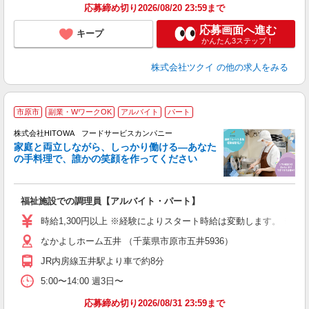
応募締め切り2026/08/20 23:59まで
応募画面へ進む
キープ
かんたん3ステップ！
株式会社ツクイ
の他の求人をみる
市原市
副業・WワークOK
アルバイト
パート
ー
株式会社HITOWA フードサービスカンパニー
家庭と両立しながら、しっかり働ける―あなた
の手料理で、誰かの笑顔を作ってください
て
福祉施設での調理員【アルバイト・パート】
朝
面
時給1,300円以上 ※経験によりスタート時給は変動します。 ※
なかよしホーム五井 （千葉県市原市五井5936）
フ
ダ
JR内房線五井駅より車で約8分
分
5:00〜14:00 週3日〜
補
応募締め切り2026/08/31 23:59まで