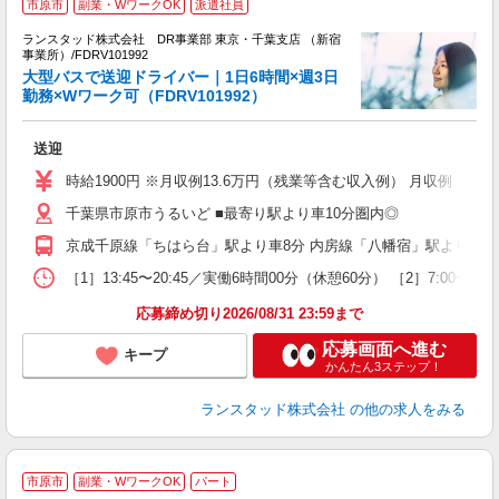
市原市
副業・WワークOK
派遣社員
円
ランスタッド株式会社 DR事業部 東京・千葉支店 （新宿
事業所）/FDRV101992
人
大型バスで送迎ドライバー｜1日6時間×週3日
ミ
勤務×Wワーク可（FDRV101992）
払
送迎
時給1900円 ※月収例13.6万円（残業等含む収入例） 月収例：時
千葉県市原市うるいど ■最寄り駅より車10分圏内◎
京成千原線「ちはら台」駅より車8分 内房線「八幡宿」駅より車17分
［1］13:45〜20:45／実働6時間00分（休憩60分） ［2］
応募締め切り2026/08/31 23:59まで
応募画面へ進む
キープ
かんたん3ステップ！
ランスタッド株式会社
の他の求人をみる
市原市
副業・WワークOK
パート