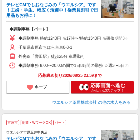
テレビCMでもおなじみの「ウエルシア」です
！主婦・学生、幅広く活躍中！従業員割引で日
用品もお得に！
プ
◆調剤事務【パート】
ボ
の
◆調剤事務 時給1240円 ※17時〜/時給1340円 ※研修期間3ヶ
り
千葉県市原市ちはら台東8-3-1
外房線「誉田駅」徒歩25分 車通勤可
◆調剤事務 9:00〜20:00の間で1日8時間の勤務 ☆週3〜5日の
応募締め切り2026/08/25 23:59まで
応募画面へ進む
キープ
かんたん3ステップ！
ウエルシア薬局株式会社
の他の求人をみる
市原市
副業・WワークOK
パート
ウエルシア市原五井中央店
テレビCMでもおなじみの「ウエルシア」です