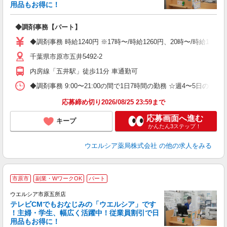
用品もお得に！
プ
◆調剤事務【パート】
通
◆調剤事務 時給1240円 ※17時〜/時給1260円、20時〜/時給
千葉県市原市五井5492-2
内房線「五井駅」徒歩11分 車通勤可
◆調剤事務 9:00〜21:00の間で1日7時間の勤務 ☆週4〜5日の
応募締め切り2026/08/25 23:59まで
応募画面へ進む
キープ
かんたん3ステップ！
ウエルシア薬局株式会社
の他の求人をみる
市原市
副業・WワークOK
パート
ウエルシア市原五所店
テレビCMでもおなじみの「ウエルシア」です
！主婦・学生、幅広く活躍中！従業員割引で日
用品もお得に！