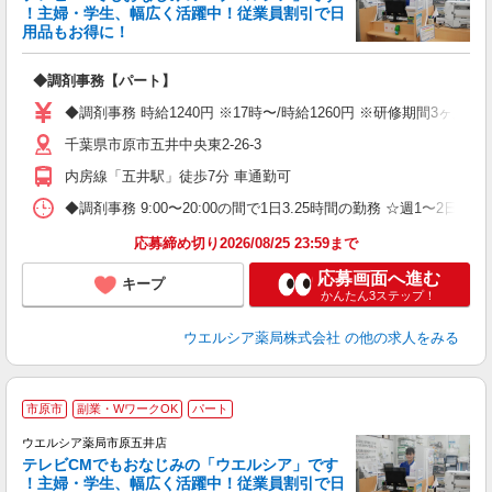
！主婦・学生、幅広く活躍中！従業員割引で日
用品もお得に！
プ
◆調剤事務【パート】
ボ
勤
◆調剤事務 時給1240円 ※17時〜/時給1260円 ※研修期間3ヶ
副
千葉県市原市五井中央東2-26-3
内房線「五井駅」徒歩7分 車通勤可
◆調剤事務 9:00〜20:00の間で1日3.25時間の勤務 ☆週1〜
応募締め切り2026/08/25 23:59まで
応募画面へ進む
キープ
かんたん3ステップ！
ウエルシア薬局株式会社
の他の求人をみる
市原市
副業・WワークOK
パート
ウエルシア薬局市原五井店
テレビCMでもおなじみの「ウエルシア」です
！主婦・学生、幅広く活躍中！従業員割引で日