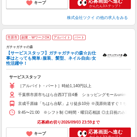
応募画面へ進む
キープ
かんたん3ステップ！
株式会社ツクイ
の他の求人をみる
市原市
副業・WワークOK
アルバイト
パート
女
ガチャガチャの森
【サービススタッフ】ガチャガチャの森☆お仕
デ
事はとっても簡単♪服装、髪型、ネイル自由♪女
未
性活躍中！
間
自
サービススタッフ
支
［アルバイト・パート］時給1,140円以上
千葉県市原市ちはら台西3丁目4番 ショッピングモールunimoち
京成千原線「ちはら台駅」より徒歩10分 ※茂原街道すぐ！ちはら
9:45〜21:00 ※シフト制 ◎時間・曜日応相談 ◎土日祝のみ勤務
応募締め切り2026/09/03 23:59まで
応募画面へ進む
キープ
かんたん3ステップ！