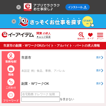
関東
の求人
▼エリア変更
市原市の副業・WワークOKのバイト・アルバイト・パートの求人情報
一覧
市原市
選択
勤務地/駅
未設定
例）食品、事務、アパレル
選択
職種
副業・WワークOK
選択
こだわり
を含まない
フリーワード