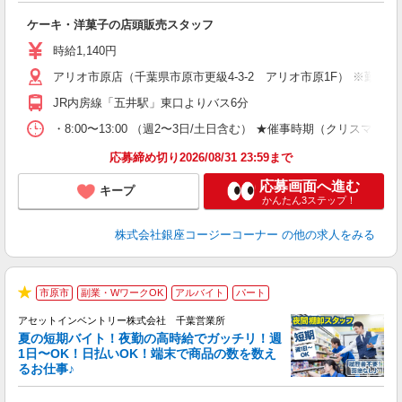
す
ケーキ・洋菓子の店頭販売スタッフ
入
リ
時給1,140円
し
アリオ市原店（千葉県市原市更級4-3-2 アリオ市原1F） ※勤務
3
業
JR内房線「五井駅」東口よりバス6分
・8:00〜13:00 （週2〜3日/土日含む） ★催事時期（クリ
応募締め切り2026/08/31 23:59まで
応募画面へ進む
キープ
かんたん3ステップ！
株式会社銀座コージーコーナー
の他の求人をみる
市原市
副業・WワークOK
アルバイト
パート
★
アセットインベントリー株式会社 千葉営業所
夏の短期バイト！夜勤の高時給でガッチリ！週
担
1日〜OK！日払いOK！端末で商品の数を数え
自
るお仕事♪
手