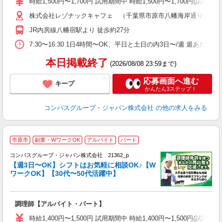
時給1,500円〜1,700円 試用期間中 時給1,500円〜1,700円
～
株式会社レゾナックキャフェ （千葉県市原市八幡海岸通り3番地
用
勤
JR内房線八幡宿駅より 徒歩約27分
O
ま
7:30〜16:30 1日4時間〜OK、平日と土日の内3日〜/週 週あたり
本日掲載終了
(2026/08/08 23:59まで)
応募画面へ進む
キープ
かんたん3ステップ！
コンパスグループ・ジャパン株式会社
の他の求人をみる
市原市
副業・WワークOK
アルバイト
パート
コンパスグループ・ジャパン株式会社 21362_p
く
【週3日〜OK】シフトはお気軽に相談OK♪【W
ワークOK】【30代〜50代活躍中】
大
調理師【アルバイト・パート】
入
歓
時給1,400円〜1,500円 試用期間中 時給1,400円〜1,500円