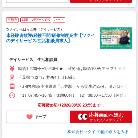
市原市
副業・WワークOK
パート
ツクイいちはら五井（デイサービス）
未経験者歓迎/経験不問/研修制度充実【ツクイ
のデイサービス/生活相談員求人】
各
デイサービス 生活相談員
入
り
時給1,420円〜1,640円 ★土日祝日は時給100円アップ！ ※給
リ
千葉県市原市五井西4丁目10番1
ー
O
・JR内房線/小湊鉄道「五井駅」から徒歩約25分、または小湊鐵
な
（1）07:45〜16:45（休憩60分） （2）08:30〜17:30（休
髪
応募締め切り2026/08/20 23:59まで
応募画面へ進む
キープ
かんたん3ステップ！
株式会社ツクイ
の他の求人をみる