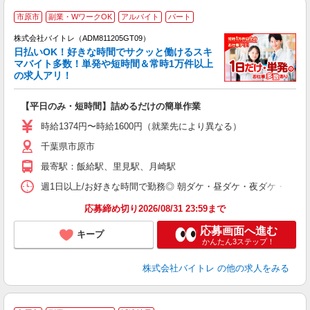
市原市
副業・WワークOK
アルバイト
パート
株式会社バイトレ（ADM811205GT09）
く
日払いOK！好きな時間でサクッと働けるスキ
マバイト多数！単発や短時間＆常時1万件以上
☆
の求人アリ！
験
【平日のみ・短時間】詰めるだけの簡単作業
即
活
時給1374円〜時給1600円（就業先により異なる）
（
千葉県市原市
短
K
最寄駅：飯給駅、里見駅、月崎駅
日
髪
週1日以上/お好きな時間で勤務◎ 朝ダケ・昼ダケ・夜ダケ・夜勤など、 ご自
応募締め切り2026/08/31 23:59まで
応募画面へ進む
キープ
かんたん3ステップ！
株式会社バイトレ
の他の求人をみる