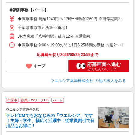
プ
◆調剤事務【パート】
ボ
内
◆調剤事務 時給1240円 ※17時〜/時給1260円 ※研修期間3ヶ
ク
千葉県市原市五所1662番地1
JR内房線「八幡宿駅」徒歩12分 車通勤可
◆調剤事務 9:00〜19:00の間で1日3.25時間の勤務 ☆週2〜
応募締め切り2026/08/25 23:59まで
応募画面へ進む
キープ
かんたん3ステップ！
ウエルシア薬局株式会社
の他の求人をみる
市原市
副業・WワークOK
パート
ウエルシア市原牛久店
テレビCMでもおなじみの「ウエルシア」です
！主婦・学生、幅広く活躍中！従業員割引で日
用品もお得に！