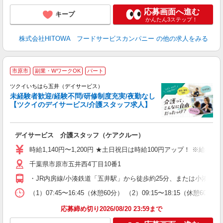
応募画面へ進む
キープ
かんたん3ステップ！
株式会社HITOWA フードサービスカンパニー
の他の求人をみる
市原市
副業・WワークOK
パート
ツクイいちはら五井（デイサービス）
未経験者歓迎/経験不問/研修制度充実/夜勤なし
【ツクイのデイサービス/介護スタッフ求人】
各
デイサービス 介護スタッフ（ケアクルー）
入
り
時給1,140円〜1,200円 ★土日祝日は時給100円アップ！ ※給
リ
千葉県市原市五井西4丁目10番1
ー
O
・JR内房線/小湊鉄道「五井駅」から徒歩約25分、または小湊鐵
な
（1）07:45〜16:45（休憩60分） （2）09:15〜18:15（
髪
応募締め切り2026/08/20 23:59まで