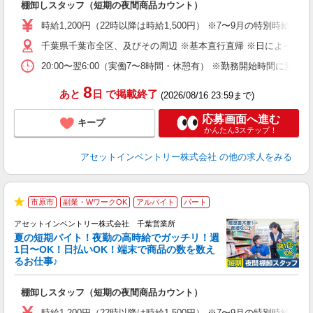
棚卸しスタッフ（短期の夜間商品カウント）
履
学
時給1,200円（22時以降は時給1,500円） ※7〜9月の特別時
日
千葉県千葉市全区、及びその周辺 ※基本直行直帰 ※日によって店
給
20:00〜翌6:00（実働7〜8時間・休憩有） ※勤務開始時間に
8
あと
日
で掲載終了
(2026/08/16 23:59まで)
応募画面へ進む
キープ
かんたん3ステップ！
アセットインベントリー株式会社
の他の求人をみる
市原市
副業・WワークOK
アルバイト
パート
★
アセットインベントリー株式会社 千葉営業所
夏の短期バイト！夜勤の高時給でガッチリ！週
担
1日〜OK！日払いOK！端末で商品の数を数え
自
るお仕事♪
手
棚卸しスタッフ（短期の夜間商品カウント）
履
学
時給1,200円（22時以降は時給1,500円） ※7〜9月の特別時