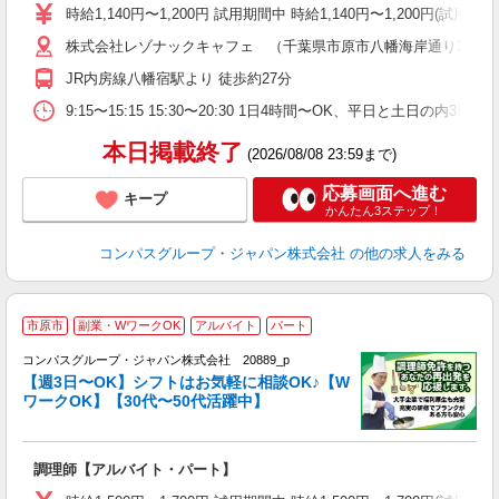
歓
時給1,140円〜1,200円 試用期間中 時給1,140円〜1,200円
～
株式会社レゾナックキャフェ （千葉県市原市八幡海岸通り3番地
用
務
JR内房線八幡宿駅より 徒歩約27分
深
助
9:15〜15:15 15:30〜20:30 1日4時間〜OK、平日と土日の内3
本日掲載終了
(2026/08/08 23:59まで)
応募画面へ進む
キープ
かんたん3ステップ！
コンパスグループ・ジャパン株式会社
の他の求人をみる
市原市
副業・WワークOK
アルバイト
パート
コンパスグループ・ジャパン株式会社 20889_p
く
【週3日〜OK】シフトはお気軽に相談OK♪【W
ワークOK】【30代〜50代活躍中】
大
調理師【アルバイト・パート】
入
歓