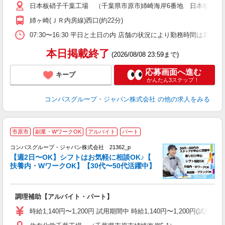
日本板硝子千葉工場 （千葉県市原市姉崎海岸6番地 日本板硝子
あ
休
姉ヶ崎(ＪＲ内房線)西口(約22分)
い
07:30〜16:30 平日と土日の内 店舗の状況により勤務時間は異なり
本日掲載終了
(2026/08/08 23:59まで)
応募画面へ進む
キープ
かんたん3ステップ！
コンパスグループ・ジャパン株式会社
の他の求人をみる
市原市
副業・WワークOK
アルバイト
パート
コンパスグループ・ジャパン株式会社 21362_p
く
【週2日〜OK】シフトはお気軽に相談OK♪【
扶養内・WワークOK】【30代〜50代活躍中】
大
調理補助【アルバイト・パート】
入
歓
時給1,140円〜1,200円 試用期間中 時給1,140円〜1,200円
～