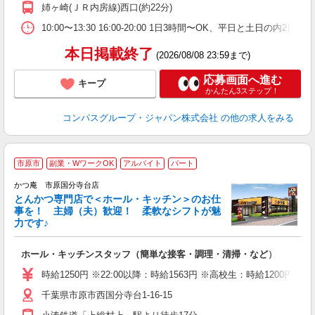
務
姉ヶ崎(ＪＲ内房線)西口(約22分)
ク
10:00〜13:30 16:00-20:00 1日3時間〜OK、平日と土日の内2
本日掲載終了
(2026/08/08 23:59まで)
応募画面へ進む
キープ
かんたん3ステップ！
コンパスグループ・ジャパン株式会社
の他の求人をみる
市原市
副業・WワークOK
アルバイト
パート
かつ庵 市原国分寺台店
とんかつ専門店で＜ホール・キッチン＞のお仕
事を！ 主婦（夫）歓迎！ 柔軟なシフトが魅
力です♪
期
ホール・キッチンスタッフ（簡単な接客・調理・清掃・など）
未
短
時給1250円 ※22:00以降：時給1563円 ※高校生：時給1200円
副
千葉県市原市西国分寺台1-16-15
員