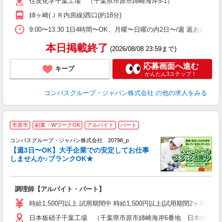
住友化学千葉工場 （千葉県市原市姉崎海岸5‐1）
用
務
姉ヶ崎(ＪＲ内房線)西口(約18分)
ク
9:00〜13:30 1日4時間〜OK、月曜〜日曜の内2日〜/週 週あたり
本日掲載終了
(2026/08/08 23:59まで)
応募画面へ進む
キープ
かんたん3ステップ！
コンパスグループ・ジャパン株式会社
の他の求人をみる
市原市
副業・WワークOK
アルバイト
パート
コンパスグループ・ジャパン株式会社 20798_p
く
【週3日〜OK】大手企業での安定してお仕事
しませんか♪ブランクOK★
大
調理師【アルバイト・パート】
入
歓
時給1,500円以上 試用期間中 時給1,500円以上(試用期間2ヶ月
～
日本板硝子千葉工場 （千葉県市原市姉崎海岸6番地 日本板硝子
用