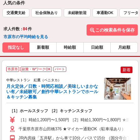
人気の条件
交通費支給
社会保険あり
未経験歓迎
車通勤OK
フリータ
求人件数 :
84
件
この検索条件を保存
市原市の平均時給を見る
指定なし
新着順
時給順
日給順
月給順
市原市
副業・WワークOK
パート
新着
中華レストラン 紅鷹（ベニタカ）
月火定休／日数・時間応相談／美味しいまかな
い有／未経験可／創作中華レストランでホール
＆キッチン募集
て
［1］ホールスタッフ ［2］キッチンスタッフ
未
タ
［1］時給1,200円〜1,500円 ［2］時給1,300円〜1,800
費
千葉県市原市山田橋376 ★マイカー通勤OK（駐車場あり）
JR内房線「五井駅」から車で10分／バスで15分 （国分寺台下車 