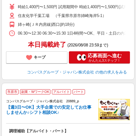
歓
時給1,400円〜1,500円 試用期間中 時給1,400円〜1,500円
～
住友化学千葉工場 （千葉県市原市姉崎海岸5‐1）
用
退
姉ヶ崎(ＪＲ内房線)西口(約18分)
通
06:30〜12:30 06:30〜15:30 1日4時間〜OK、平日・土日
本日掲載終了
(2026/08/08 23:59まで)
応募画面へ進む
キープ
かんたん3ステップ！
コンパスグループ・ジャパン株式会社
の他の求人をみる
市原市
副業・WワークOK
アルバイト
パート
コンパスグループ・ジャパン株式会社 20889_p
く
【週3日〜OK】大手企業での安定してお仕事
しませんか♪シフト相談OK♪
大
調理補助【アルバイト・パート】
入