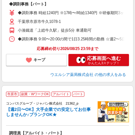
プ
◆調剤事務【パート】
ボ
内
◆調剤事務 時給1240円 ※17時〜/時給1340円 ※研修期間3ヶ
ク
千葉県市原市牛久1078-1
小湊鐵道「上総牛久駅」徒歩5分 車通勤可
◆調剤事務 9:00〜20:00の間で1日3.25時間の勤務 ☆週2〜
応募締め切り2026/08/25 23:59まで
応募画面へ進む
キープ
かんたん3ステップ！
ウエルシア薬局株式会社
の他の求人をみる
市原市
副業・WワークOK
アルバイト
パート
コンパスグループ・ジャパン株式会社 21362_p
く
【週2日〜OK】大手企業での安定してお仕事
しませんか♪ブランクOK★
大
調理員【アルバイト・パート】
入