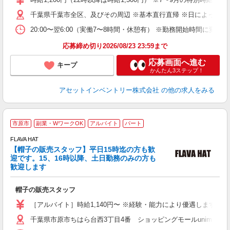
日
千葉県千葉市全区、及びその周辺 ※基本直行直帰 ※日によって店
給
20:00〜翌6:00（実働7〜8時間・休憩有） ※勤務開始時間に
応募締め切り2026/08/23 23:59まで
応募画面へ進む
キープ
かんたん3ステップ！
アセットインベントリー株式会社
の他の求人をみる
平
市原市
副業・WワークOK
アルバイト
パート
FLAVA HAT
【帽子の販売スタッフ】平日15時迄の方も歓
迎です。15、16時以降、土日勤務のみの方も
歓迎します
せ
帽子の販売スタッフ
未
や
［アルバイト］時給1,140円〜 ※経験・能力により優遇します。
車
千葉県市原市ちはら台西3丁目4番 ショッピングモールunimoち
あ