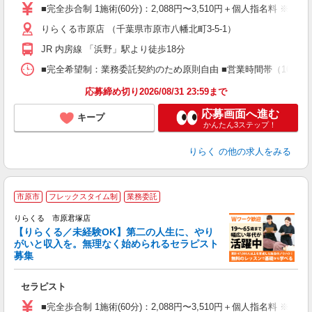
た
■完全歩合制 1施術(60分)：2,088円〜3,510円＋個人指名料 ※
主
りらくる市原店 （千葉県市原市八幡北町3-5-1）
躍
額
JR 内房線 「浜野」駅より徒歩18分
間
ス
■完全希望制：業務委託契約のため原則自由 ■営業時間帯（10:00
K.
応募締め切り2026/08/31 23:59まで
応募画面へ進む
キープ
かんたん3ステップ！
りらく
の他の求人をみる
市原市
フレックスタイム制
業務委託
りらくる 市原君塚店
【りらくる／未経験OK】第二の人生に、やり
がいと収入を。無理なく始められるセラピスト
募集
つ
セラピスト
入
た
■完全歩合制 1施術(60分)：2,088円〜3,510円＋個人指名料 ※