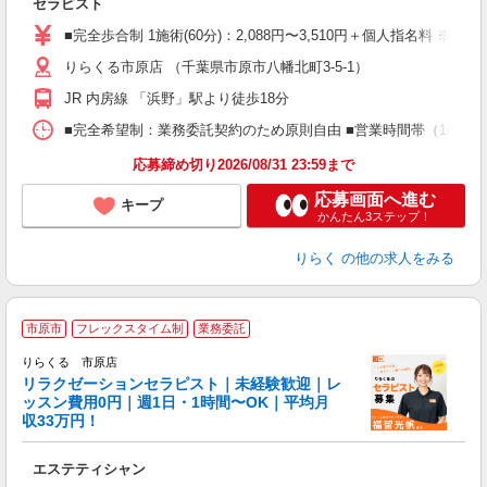
セラピスト
入
た
■完全歩合制 1施術(60分)：2,088円〜3,510円＋個人指名料 ※
主
りらくる市原店 （千葉県市原市八幡北町3-5-1）
躍
額
JR 内房線 「浜野」駅より徒歩18分
間
ス
■完全希望制：業務委託契約のため原則自由 ■営業時間帯（10:00
K.
応募締め切り2026/08/31 23:59まで
応募画面へ進む
キープ
かんたん3ステップ！
りらく
の他の求人をみる
市原市
フレックスタイム制
業務委託
りらくる 市原店
学
リラクゼーションセラピスト｜未経験歓迎｜レ
ッスン費用0円｜週1日・1時間〜OK｜平均月
収33万円！
目
エステティシャン
入