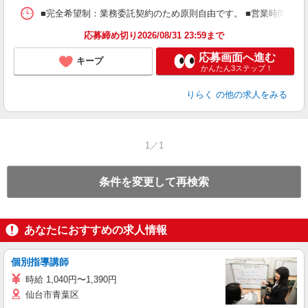
ス
■完全希望制：業務委託契約のため原則自由です。 ■営業時間帯（9
K.
応募締め切り2026/08/31 23:59まで
応募画面へ進む
キープ
かんたん3ステップ！
りらく
の他の求人をみる
1／1
条件を変更して再検索
あなたにおすすめの求人情報
個別指導講師
時給 1,040円〜1,390円
仙台市青葉区