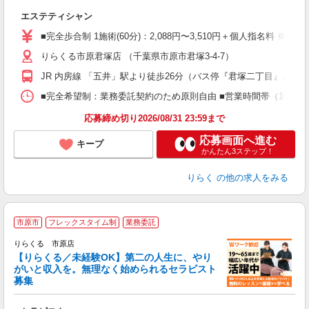
目
エステティシャン
入
た
■完全歩合制 1施術(60分)：2,088円〜3,510円＋個人指名料 ※
主
りらくる市原君塚店 （千葉県市原市君塚3-4-7）
躍
額
JR 内房線 「五井」駅より徒歩26分（バス停『君塚二丁目』より徒
間
ス
■完全希望制：業務委託契約のため原則自由 ■営業時間帯（10:00
K.
応募締め切り2026/08/31 23:59まで
応募画面へ進む
キープ
かんたん3ステップ！
りらく
の他の求人をみる
市原市
フレックスタイム制
業務委託
りらくる 市原店
【りらくる／未経験OK】第二の人生に、やり
がいと収入を。無理なく始められるセラピスト
募集
つ