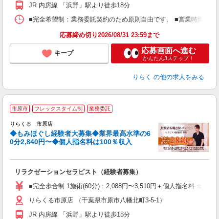
額
JR 内房線 「浜野」駅より徒歩18分
間
ス
■完全希望制：業務委託契約のため原則自由です。 ■営業時間帯（9
K.
応募締め切り2026/08/31 23:59まで
応募画面へ進む
キープ
かんたん3ステップ！
りらく
の他の求人をみる
◆
市原市
フレックスタイム制
業務委託
円
りらくる 市原店
◆もみほぐし経験者大募集◆業界最高水準の6
0分2,840円〜◆個人指名料は100％収入
に
間
リラクゼーションセラピスト（経験者募集）
入
た
■完全歩合制 1施術(60分)：2,088円〜3,510円＋個人指名料 
主
りらくる市原店 （千葉県市原市八幡北町3-5-1）
躍
額
JR 内房線 「浜野」駅より徒歩18分
間