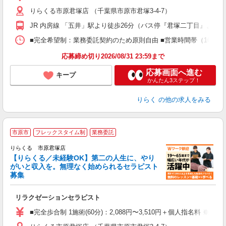
主
りらくる市原君塚店 （千葉県市原市君塚3-4-7）
躍
額
JR 内房線 「五井」駅より徒歩26分（バス停『君塚二丁目』より徒
間
ス
■完全希望制：業務委託契約のため原則自由 ■営業時間帯（10:00
K.
応募締め切り2026/08/31 23:59まで
応募画面へ進む
キープ
かんたん3ステップ！
りらく
の他の求人をみる
市原市
フレックスタイム制
業務委託
りらくる 市原君塚店
【りらくる／未経験OK】第二の人生に、やり
がいと収入を。無理なく始められるセラピスト
募集
つ
リラクゼーションセラピスト
入
た
■完全歩合制 1施術(60分)：2,088円〜3,510円＋個人指名料 ※
主