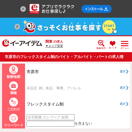
関東
の求人
▼エリア変更
市原市のフレックスタイム制のバイト・アルバイト・パートの求人情
報一覧
市原市
選択
勤務地/駅
未設定
例）食品、事務、アパレル
選択
職種
フレックスタイム制
選択
こだわり
を含まない
フリーワード