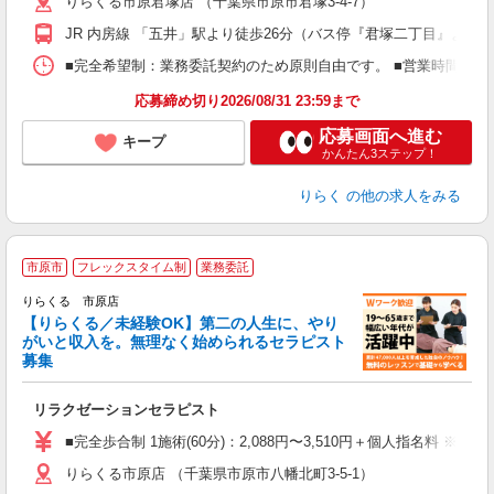
りらくる市原君塚店 （千葉県市原市君塚3-4-7）
躍
額
JR 内房線 「五井」駅より徒歩26分（バス停『君塚二丁目』より徒
間
ス
■完全希望制：業務委託契約のため原則自由です。 ■営業時間帯（9
K.
応募締め切り2026/08/31 23:59まで
応募画面へ進む
キープ
かんたん3ステップ！
りらく
の他の求人をみる
市原市
フレックスタイム制
業務委託
りらくる 市原店
【りらくる／未経験OK】第二の人生に、やり
がいと収入を。無理なく始められるセラピスト
募集
つ
リラクゼーションセラピスト
入
た
■完全歩合制 1施術(60分)：2,088円〜3,510円＋個人指名料 ※
主
りらくる市原店 （千葉県市原市八幡北町3-5-1）
躍