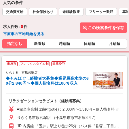
人気の条件
交通費支給
社会保険あり
未経験歓迎
フリーター歓迎
車通
求人件数 :
8
件
この検索条件を保存
市原市の平均時給を見る
指定なし
新着順
時給順
日給順
月給順
◆
市原市
フレックスタイム制
業務委託
円
りらくる 市原君塚店
◆もみほぐし経験者大募集◆業界最高水準の6
0分2,840円〜◆個人指名料は100％収入
に
間
リラクゼーションセラピスト（経験者募集）
入
た
■完全歩合制 1施術(60分)：2,088円〜3,510円＋個人指名料 
主
りらくる市原君塚店 （千葉県市原市君塚3-4-7）
躍
額
JR 内房線 「五井」駅より徒歩26分（バス停『君塚二丁目』より徒
間