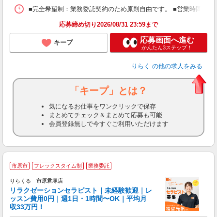
ス
■完全希望制：業務委託契約のため原則自由です。 ■営業時間帯（9
K.
応募締め切り2026/08/31 23:59まで
応募画面へ進む
キープ
かんたん3ステップ！
りらく
の他の求人をみる
「キープ」とは？
気になるお仕事をワンクリックで保存
まとめてチェック＆まとめて応募も可能
会員登録無しで今すぐご利用いただけます
市原市
フレックスタイム制
業務委託
りらくる 市原君塚店
学
リラクゼーションセラピスト｜未経験歓迎｜レ
ッスン費用0円｜週1日・1時間〜OK｜平均月
収33万円！