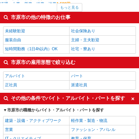
経理・人事・労務・総務・法務
1,580円
もっと見る
看護師・保健師・看護助手・助産師
1,574円
家電・携帯販売
1,563円
市原市の他の特徴のお仕事
製造・組立・加工
1,554円
その他軽作業・製造・物流
1,521円
未経験歓迎
社会保険あり
市原市の他の職種の平均時給を見る
服装自由
主婦・主夫歓迎
短時間勤務（1日4h以内）OK
社宅・寮あり
市原市の雇用形態で絞り込む
アルバイト
パート
正社員
派遣社員
その他の条件でバイト・アルバイト・パートを探す
市原市の職種からバイト・アルバイト・パートを探す
建築・設備・アクティブワーク
軽作業・製造・物流
営業
ファッション・アパレル
IT・クリエイティブ
教育・保育