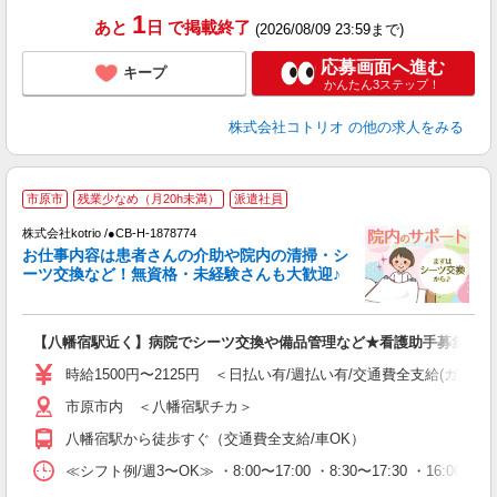
1
あと
日
で掲載終了
(2026/08/09 23:59まで)
応募画面へ進む
キープ
かんたん3ステップ！
株式会社コトリオ
の他の求人をみる
市原市
残業少なめ（月20h未満）
派遣社員
株式会社kotrio /●CB-H-1878774
女
お仕事内容は患者さんの介助や院内の清掃・シ
ド
ーツ交換など！無資格・未経験さんも大歓迎♪
活
ル
自
【八幡宿駅近く】病院でシーツ交換や備品管理など★看護助手募集
役
時給1500円〜2125円 ＜日払い有/週払い有/交通費全支給(ガソリ
市原市内 ＜八幡宿駅チカ＞
八幡宿駅から徒歩すぐ（交通費全支給/車OK）
≪シフト例/週3〜OK≫ ・8:00〜17:00 ・8:30〜17:30 ・16:0