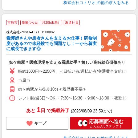
株式会社コトリオ
の他の求人をみる
市原市
残業少なめ（月20h未満）
派遣社員
給
株式会社kotrio /●CB-H-1900082
女
看護師さんや患者さんを支えるお仕事！研修制
ド
度があるので未経験でも問題なし！一から着実
活
に成長できます◎
ル
自
姉ケ崎駅＊医療現場を支える看護助手＊嬉しい高時給◎研修あり
役
時給1500円〜2250円 ＜日払い有/週払い有/交通費全支給(ガソリ
市原市
姉ヶ崎駅から徒歩10分≪履歴書不要≫
シフト制/週3日〜OK ・7:30〜16:30 ・9:00〜18:00 ・夜勤16:
1
あと
日
で掲載終了
(2026/08/09 23:59まで)
応募画面へ進む
キープ
かんたん3ステップ！