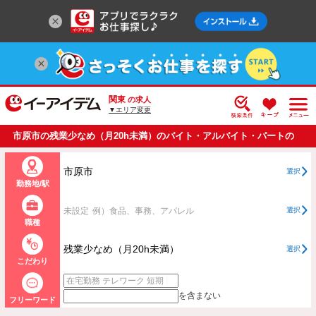
関東
の求人
▼エリア変更
市原市の残業少なめ（月20h未満）のバイト・アルバイト・パートの
求人情報一覧
市原市
選択
勤務地/駅
未設定
例）食品、事務、アパレル
選択
職種
残業少なめ（月20h未満）
選択
こだわり
を含まない
フリーワード