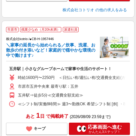
株式会社コトリオ
の他の求人をみる
市原市
残業少なめ（月20h未満）
派遣社員
◎
株式会社kotrio /●CB-H-1957446
女
＼家事の延長から始められる／炊事、洗濯、お
ド
散歩の付き添いなど！家庭的で穏やかな環境の
活
中で働けます♪
ル
自
五井駅｜小さなグループホームで家事や生活のサポート！
役
時給1600円〜2250円 ＜日払い有/週払い有/交通費全支給(ガソリ
市原市五井中央東 最寄り駅：五井
五井駅⇒徒歩5分≪交通費全額支給≫
≪シフト制/実働8時間≫ 週3〜勤務OK 希望シフト制 [例] ・8:00〜17:
1
あと
日
で掲載終了
(2026/08/09 23:59まで)
応募画面へ進む
キープ
かんたん3ステップ！