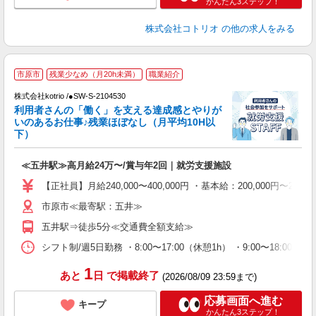
かんたん3ステップ！
株式会社コトリオ
の他の求人をみる
2
市原市
残業少なめ（月20h未満）
職業紹介
株式会社kotrio /●SW-S-2104530
女
利用者さんの「働く」を支える達成感とやりが
ド
いのあるお仕事♪残業ほぼなし（月平均10H以
活
下）
ル
自
≪五井駅≫高月給24万〜/賞与年2回｜就労支援施設
役
【正社員】月給240,000〜400,000円 ・基本給：200,000
市原市≪最寄駅：五井≫
五井駅⇒徒歩5分≪交通費全額支給≫
シフト制/週5日勤務 ・8:00〜17:00（休憩1h） ・9:00〜18:0
1
あと
日
で掲載終了
(2026/08/09 23:59まで)
応募画面へ進む
キープ
かんたん3ステップ！