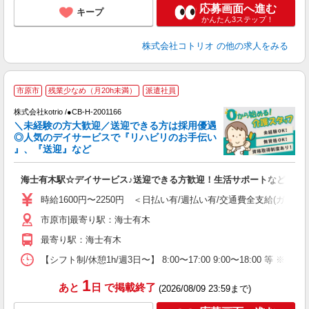
応募画面へ進む
キープ
かんたん3ステップ！
株式会社コトリオ
の他の求人をみる
市原市
残業少なめ（月20h未満）
派遣社員
♪
株式会社kotrio /●CB-H-2001166
＼未経験の方大歓迎／送迎できる方は採用優遇
女
◎人気のデイサービスで『リハビリのお手伝い
ド
』、『送迎』など
活
ル
海士有木駅☆デイサービス♪送迎できる方歓迎！生活サポートなど
自
時給1600円〜2250円 ＜日払い有/週払い有/交通費全支給(ガソリ
役
市原市|最寄り駅：海士有木
最寄り駅：海士有木
【シフト制/休憩1h/週3日〜】 8:00〜17:00 9:00〜18:00 等 ※残業
1
あと
日
で掲載終了
(2026/08/09 23:59まで)