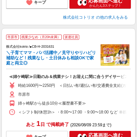
応募画面へ進む
キープ
かんたん3ステップ！
株式会社コトリオ
の他の求人をみる
市原市
残業少なめ（月20h未満）
派遣社員
株式会社kotrio /●CB-H-2031631
女
＼子育てママ・パパ活躍中／見守りやリハビリ
ド
補助など！残業なし・土日休みも相談OKで家
活
庭と両立◎
ル
自
≪姉ケ崎駅≫日勤のみ＆残業ナシ！お迎えに間に合うデイサービス
役
時給1600円〜2250円 ＜日払い有/週払い有/交通費全支給(ガソリ
市原市
姉ヶ崎駅から徒歩10分≪履歴書不要≫
＜シフト制/休憩1h＞ ・8:00〜17:00 ・9:00〜18:00 など ※残業
1
あと
日
で掲載終了
(2026/08/09 23:59まで)
応募画面へ進む
キープ