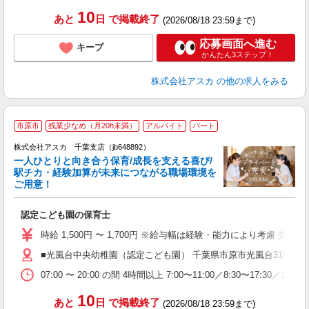
10
あと
日
で掲載終了
(2026/08/18 23:59まで)
応募画面へ進む
キープ
かんたん3ステップ！
株式会社アスカ
の他の求人をみる
市原市
残業少なめ（月20h未満）
アルバイト
パート
株式会社アスカ 千葉支店（jb648892）
一人ひとりと向き合う保育/成長を支える喜び/
駅チカ・経験加算が未来につながる職場環境を
ご用意！
面
認定こども園の保育士
入
不
時給 1,500円 〜 1,700円 ※給与幅は経験・能力により考慮 
扶
■光風台中央幼稚園（認定こども園） 千葉県市原市光風台3162
朝
07:00 〜 20:00 の間 4時間以上 7:00〜11:00／8:30〜17:30／16:00〜
10
あと
日
で掲載終了
(2026/08/18 23:59まで)