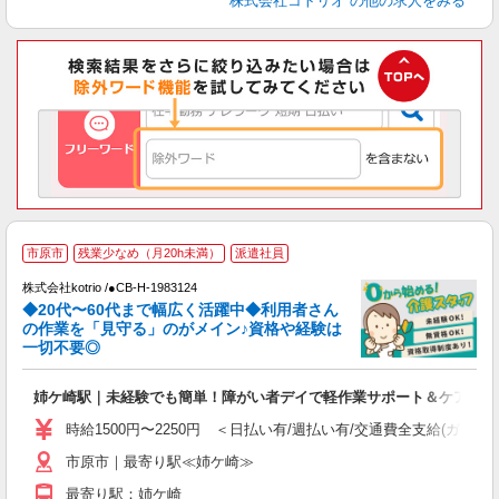
株式会社コトリオ
の他の求人をみる
市原市
残業少なめ（月20h未満）
派遣社員
株式会社kotrio /●CB-H-1983124
◆20代〜60代まで幅広く活躍中◆利用者さん
さ
の作業を「見守る」のがメイン♪資格や経験は
一切不要◎
女
ド
姉ケ崎駅｜未経験でも簡単！障がい者デイで軽作業サポート＆ケア
活
ル
時給1500円〜2250円 ＜日払い有/週払い有/交通費全支給(ガソリ
自
市原市｜最寄り駅≪姉ケ崎≫
役
最寄り駅：姉ケ崎