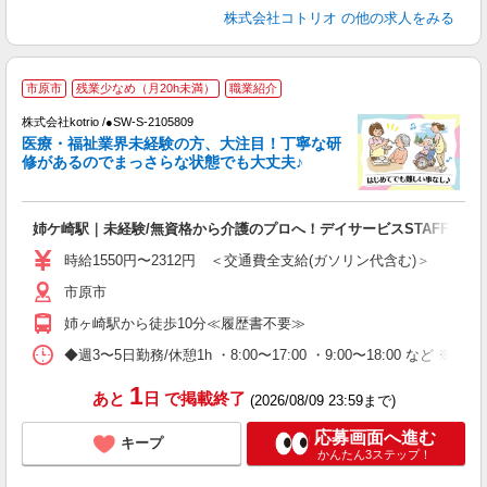
株式会社コトリオ
の他の求人をみる
≪
市原市
残業少なめ（月20h未満）
職業紹介
株式会社kotrio /●SW-S-2105809
女
医療・福祉業界未経験の方、大注目！丁寧な研
ド
修があるのでまっさらな状態でも大丈夫♪
活
ル
自
姉ケ崎駅｜未経験/無資格から介護のプロへ！デイサービスSTAFF
役
時給1550円〜2312円 ＜交通費全支給(ガソリン代含む)＞
市原市
姉ヶ崎駅から徒歩10分≪履歴書不要≫
◆週3〜5日勤務/休憩1h ・8:00〜17:00 ・9:00〜18:00 など ※8
1
あと
日
で掲載終了
(2026/08/09 23:59まで)
応募画面へ進む
キープ
かんたん3ステップ！