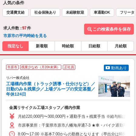
人気の条件
交通費支給
社会保険あり
未経験歓迎
車通勤OK
フリータ
求人件数 :
97
件
この検索条件を保存
市原市の平均時給を見る
指定なし
新着順
時給順
日給順
月給順
市原市
残業少なめ（月20h未満）
正社員
動画あり
リバー株式会社
工場構内作業（トラック誘導・仕分けなど）／
日勤のみ＆残業少／上場グループの安定基盤／
年休124日
み
金属リサイクル工場スタッフ／構内作業
入
週
月給220,000円〜300,000円＋通勤手当＋残業手当 ※給与
残
社
市原事業所：千葉県市原市八幡海岸通7-3 ★車・バイク通勤可（
取
8:00〜17:00 ※基本7:00からの勤務となります（早出分は