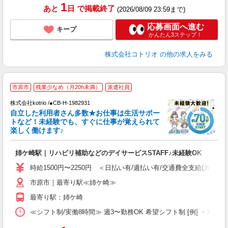
1
あと
日
で掲載終了
(2026/08/09 23:59まで)
応募画面へ進む
キープ
かんたん3ステップ！
株式会社コトリオ
の他の求人をみる
≪
市原市
残業少なめ（月20h未満）
派遣社員
く
株式会社kotrio /●CB-H-1982931
自立した利用者さん多数★お仕事は生活サポー
女
トなど！未経験でも、すぐに仕事が覚えられて
ド
楽しく働けます♪
活
ル
姉ケ崎駅｜リハビリ補助などのデイサービスSTAFF♪未経験OK
自
時給1500円〜2250円 ＜日払い有/週払い有/交通費全支給(ガソリ
役
市原市｜最寄り駅≪姉ケ崎≫
最寄り駅：姉ケ崎
≪シフト制/実働8時間≫ 週3〜勤務OK 希望シフト制 [例] ・7:30〜16:3