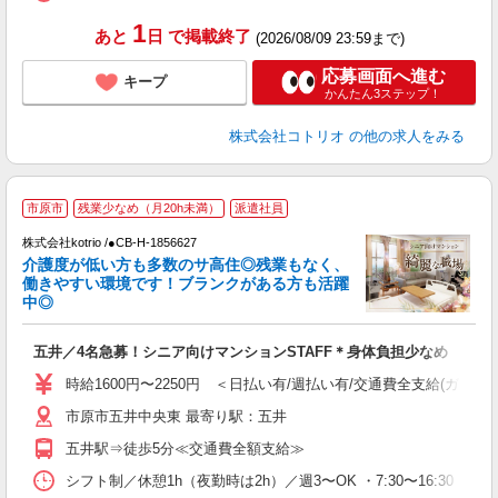
1
あと
日
で掲載終了
(2026/08/09 23:59まで)
応募画面へ進む
キープ
かんたん3ステップ！
株式会社コトリオ
の他の求人をみる
2
市原市
残業少なめ（月20h未満）
派遣社員
株式会社kotrio /●CB-H-1856627
女
介護度が低い方も多数のサ高住◎残業もなく、
ド
働きやすい環境です！ブランクがある方も活躍
活
中◎
ル
自
五井／4名急募！シニア向けマンションSTAFF＊身体負担少なめ
役
時給1600円〜2250円 ＜日払い有/週払い有/交通費全支給(ガソリ
市原市五井中央東 最寄り駅：五井
五井駅⇒徒歩5分≪交通費全額支給≫
シフト制／休憩1h（夜勤時は2h）／週3〜OK ・7:30〜16:30 ・9:00