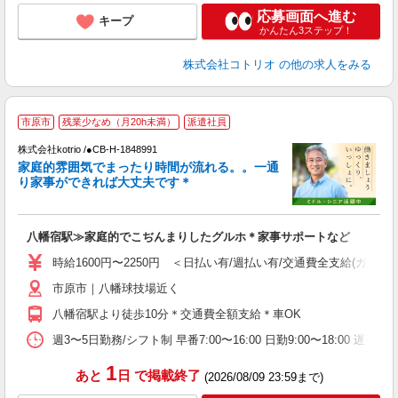
応募画面へ進む
キープ
かんたん3ステップ！
株式会社コトリオ
の他の求人をみる
2
市原市
残業少なめ（月20h未満）
派遣社員
株式会社kotrio /●CB-H-1848991
家庭的雰囲気でまったり時間が流れる。。一通
女
り家事ができれば大丈夫です＊
ド
活
ル
八幡宿駅≫家庭的でこぢんまりしたグルホ＊家事サポートなど
自
時給1600円〜2250円 ＜日払い有/週払い有/交通費全支給(ガソリ
役
市原市｜八幡球技場近く
八幡宿駅より徒歩10分＊交通費全額支給＊車OK
週3〜5日勤務/シフト制 早番7:00〜16:00 日勤9:00〜18:00 遅番1
1
あと
日
で掲載終了
(2026/08/09 23:59まで)