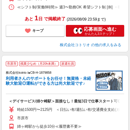
≪シフト制/実働8時間≫ 週3〜勤務OK 希望シフト制 [例] ・8:00〜17:0
1
あと
日
で掲載終了
(2026/08/09 23:59まで)
応募画面へ進む
キープ
かんたん3ステップ！
株式会社コトリオ
の他の求人をみる
2
市原市
残業少なめ（月20h未満）
派遣社員
株式会社kotrio /●CB-H-1879858
女
利用者さんのサポートをお任せ！無資格・未経
ド
験大歓迎◎運転ができる方は尚大歓迎です♪
活
ル
自
＜デイサービス/姉ケ崎駅＞面接なし！最短3日で仕事スタート可◎
役
時給1500円〜2125円 ＜日払い有/週払い有/交通費全支給(ガソリ
市原市
姉ヶ崎駅から徒歩10分≪履歴書不要≫