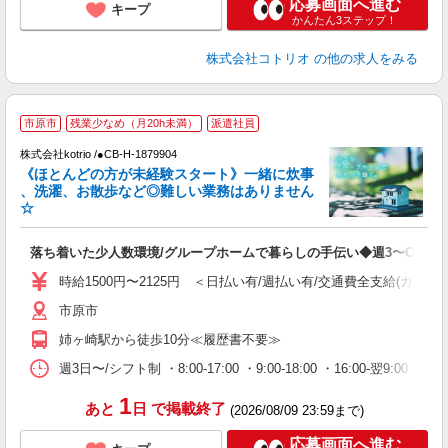
応募画面へ進む
キープ
かんたん3ステップ！
株式会社コトリオ
の他の求人をみる
市原市
残業少なめ（月20h未満）
派遣社員
株式会社kotrio /●CB-H-1879904
女
《ほとんどの方が未経験スタート》一緒に炊事
ド
、洗濯、お散歩など◎難しい業務はありません
活
☆
ル
自
落ち着いた少人数環境/グループホームで暮らしの手伝い◆週3〜OK
役
時給1500円〜2125円 ＜日払い有/週払い有/交通費全支給(ガソリ
市原市
姉ヶ崎駅から徒歩10分≪履歴書不要≫
週3日〜/シフト制 ・8:00-17:00 ・9:00-18:00 ・16:00-翌
1
あと
日
で掲載終了
(2026/08/09 23:59まで)
応募画面へ進む