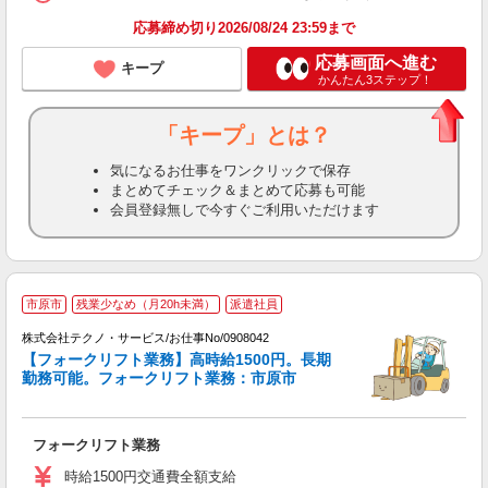
応募締め切り2026/08/24 23:59まで
応募画面へ進む
キープ
かんたん3ステップ！
「キープ」とは？
気になるお仕事をワンクリックで保存
まとめてチェック＆まとめて応募も可能
会員登録無しで今すぐご利用いただけます
市原市
残業少なめ（月20h未満）
派遣社員
株式会社テクノ・サービス/お仕事No/0908042
【フォークリフト業務】高時給1500円。長期
勤務可能。フォークリフト業務：市原市
ビ
フォークリフト業務
履
ラ
時給1500円交通費全額支給