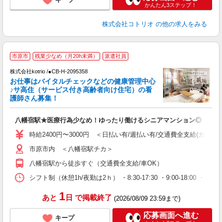
かんたん3ステップ！
株式会社コトリオ
の他の求人をみる
2
市原市
残業少なめ（月20h未満）
派遣社員
株式会社kotrio /●CB-H-2095358
女
お仕事はバイタルチェックなどの健康管理中心
ド
♪サ高住（サービス付き高齢者向け住宅）の看
活
護師さん募集！
ル
自
八幡宿駅★医療行為少なめ！ゆったり働けるシニアマンション◎
役
時給2400円〜3000円 ＜日払い有/週払い有/交通費全支給(ガソリ
市原市内 ＜八幡宿駅チカ＞
八幡宿駅から徒歩すぐ（交通費全支給/車OK）
シフト制（休憩1h/夜勤は2ｈ） ・8:30-17:30 ・9:00-18:00 ・
1
あと
日
で掲載終了
(2026/08/09 23:59まで)
応募画面へ進む
キープ