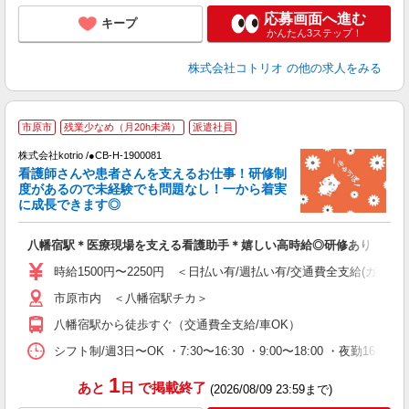
応募画面へ進む
キープ
かんたん3ステップ！
株式会社コトリオ
の他の求人をみる
市原市
残業少なめ（月20h未満）
派遣社員
給
株式会社kotrio /●CB-H-1900081
女
看護師さんや患者さんを支えるお仕事！研修制
ド
度があるので未経験でも問題なし！一から着実
活
に成長できます◎
ル
自
八幡宿駅＊医療現場を支える看護助手＊嬉しい高時給◎研修あり
役
時給1500円〜2250円 ＜日払い有/週払い有/交通費全支給(ガソリ
市原市内 ＜八幡宿駅チカ＞
八幡宿駅から徒歩すぐ（交通費全支給/車OK）
シフト制/週3日〜OK ・7:30〜16:30 ・9:00〜18:00 ・夜勤16:
1
あと
日
で掲載終了
(2026/08/09 23:59まで)