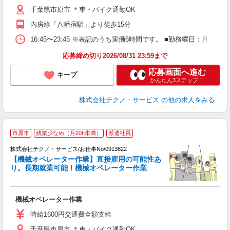
業
千葉県市原市 ＊車・バイク通勤OK
あ
内房線「八幡宿駅」より徒歩15分
16:45〜23:45 ※表記のうち実働6時間です。 ■勤務曜日：月
応募締め切り2026/08/31 23:59まで
応募画面へ進む
キープ
かんたん3ステップ！
株式会社テクノ・サービス
の他の求人をみる
市原市
残業少なめ（月20h未満）
派遣社員
入
株式会社テクノ・サービス/お仕事No/0913822
【機械オペレーター作業】直接雇用の可能性あ
り。長期就業可能！機械オペレーター作業
の
し
機械オペレーター作業
履
高
時給1600円交通費全額支給
勤
千葉県市原市 ＊車・バイク通勤OK
あ