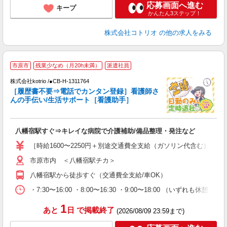
応募画面へ進む
キープ
かんたん3ステップ！
株式会社コトリオ
の他の求人をみる
市原市
残業少なめ（月20h未満）
派遣社員
株式会社kotrio /●CB-H-1311764
女
［履歴書不要⇒電話でカンタン登録］看護師さ
ド
んの手伝い/生活サポート［看護助手］
活
ル
自
八幡宿駅すぐ⇒キレイな病院で介護補助/備品整理・発注など
役
［時給1600〜2250円＋別途交通費全支給（ガソリン代含む）］日
市原市内 ＜八幡宿駅チカ＞
八幡宿駅から徒歩すぐ（交通費全支給/車OK）
・7:30〜16:00 ・8:00〜16:30 ・9:00〜18:00 （いずれも休
1
あと
日
で掲載終了
(2026/08/09 23:59まで)