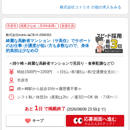
株式会社コトリオ
の他の求人をみる
市原市
残業少なめ（月20h未満）
派遣社員
株式会社kotrio /●CB-H-2096353
女
綺麗な高齢者マンション（サ高住）でサポート
ド
のお仕事♪介護度が低い方も多数なので、身体
活
的負担は少なめ◎
ル
自
＜姉ケ崎＞綺麗な高齢者マンションで見回り・食事配膳など◎
役
時給1500円〜2250円 ＜日払い有/週払い有/交通費全支給(ガソリ
市原市
姉ヶ崎駅から徒歩10分≪履歴書不要≫
シフト制／休憩1h（夜勤は2h）／週3日〜OK 例 ・7:00〜16:00 ・9
1
あと
日
で掲載終了
(2026/08/09 23:59まで)
応募画面へ進む
キープ
かんたん3ステップ！