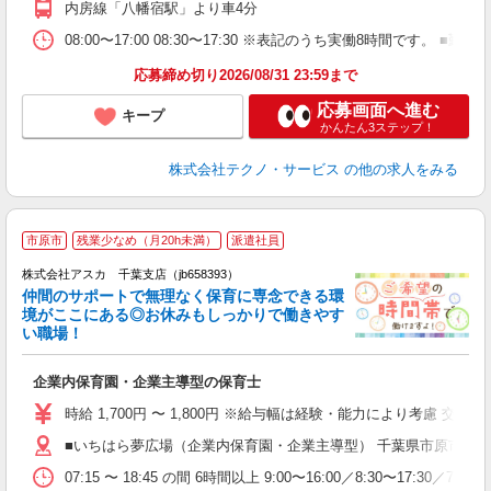
内房線「八幡宿駅」より車4分
08:00〜17:00 08:30〜17:30 ※表記のうち実働8時間です
応募締め切り2026/08/31 23:59まで
応募画面へ進む
キープ
かんたん3ステップ！
株式会社テクノ・サービス
の他の求人をみる
市原市
残業少なめ（月20h未満）
派遣社員
株式会社アスカ 千葉支店（jb658393）
仲間のサポートで無理なく保育に専念できる環
境がここにある◎お休みもしっかりで働きやす
い職場！
面
企業内保育園・企業主導型の保育士
入
不
時給 1,700円 〜 1,800円 ※給与幅は経験・能力により考慮 交
1
■いちはら夢広場（企業内保育園・企業主導型） 千葉県市原市千種2
満
貯
07:15 〜 18:45 の間 6時間以上 9:00〜16:00／8:30〜17:30／7:1