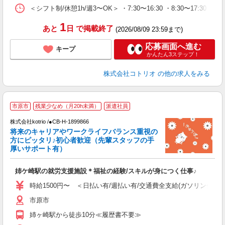
＜シフト制/休憩1h/週3〜OK＞ ・7:30〜16:30 ・8:30〜17:30 な
1
あと
日
で掲載終了
(2026/08/09 23:59まで)
応募画面へ進む
キープ
かんたん3ステップ！
株式会社コトリオ
の他の求人をみる
2
市原市
残業少なめ（月20h未満）
派遣社員
株式会社kotrio /●CB-H-1899866
将来のキャリアやワークライフバランス重視の
女
方にピッタリ♪初心者歓迎（先輩スタッフの手
ド
厚いサポート有）
活
ル
姉ケ崎駅の就労支援施設＊福祉の経験/スキルが身につく仕事♪
自
時給1500円〜 ＜日払い有/週払い有/交通費全支給(ガソリン代含む
役
市原市
姉ヶ崎駅から徒歩10分≪履歴書不要≫