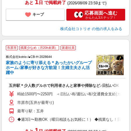
1
あと
日
で掲載終了
(2026/08/09 23:59まで)
応募画面へ進む
キープ
かんたん3ステップ！
株式会社コトリオ
の他の求人をみる
2
市原市
残業少なめ（月20h未満）
派遣社員
株式会社kotrio /●CB-H-2028644
女
家族のように寄り添える＊あったかいグループ
ド
ホーム♪家事が好きな方歓迎！主婦主夫さん活
活
躍中
ル
自
五井駅＊少人数グルホで利用者さんと家事や掃除など♪日払いOK
役
時給1500円〜2250円 ＜日払い有/週払い有/交通費全支給(ガソリ
市原市(五井が最寄り)
最寄り駅：五井
◆週3日〜勤務OK（曜日相談もお気軽に！） ◆残業なし！日勤のみの勤務もOK 
1