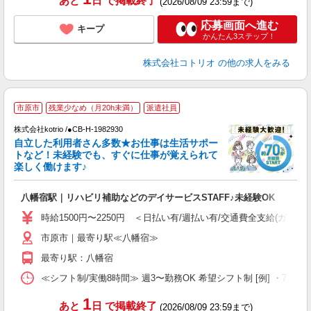
あと
日
で掲載終了
(2026/08/09 23:59まで)
応募画面へ進む
キープ
かんたん3ステップ！
株式会社コトリオ
の他の求人をみる
≪
市原市
残業少なめ（月20h未満）
派遣社員
く
株式会社kotrio /●CB-H-1982930
自立した利用者さん多数★お仕事は生活サポー
女
トなど！未経験でも、すぐに仕事が覚えられて
ド
楽しく働けます♪
活
ル
八幡宿駅｜リハビリ補助などのデイサービスSTAFF♪未経験OK
自
時給1500円〜2250円 ＜日払い有/週払い有/交通費全支給(ガソリ
役
市原市｜最寄り駅≪八幡宿≫
最寄り駅：八幡宿
≪シフト制/実働8時間≫ 週3〜勤務OK 希望シフト制 [例] ・7:30〜16:3
1
あと
日
で掲載終了
(2026/08/09 23:59まで)