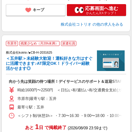
応募画面へ進む
キープ
かんたん3ステップ！
株式会社コトリオ
の他の求人をみる
市原市
残業少なめ（月20h未満）
派遣社員
K
株式会社kotrio /●CB-H-2031625
女
＜五井駅＞未経験大歓迎！運転好きな方はすぐ
ド
に活躍できます♪AT限定OK！ドライバー経験
活
活かせます◎
ル
自
向かう先は笑顔の待つ場所！デイサービスのサポート＆送迎STAFF
役
時給1600円〜2250円 ＜日払い有/週払い有/交通費全支給(ガソリ
市原市|最寄り駅：五井
最寄り駅：五井
＜シフト制/休憩1h＞ ・7:30〜16:30 ・9:00〜18:00 ・10:00〜1
1
あと
日
で掲載終了
(2026/08/09 23:59まで)