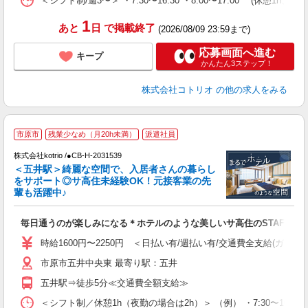
＜シフト制/週3〜＞ ・7:30〜16:30 ・8:00〜17:00 (休憩1h、残
1
あと
日
で掲載終了
(2026/08/09 23:59まで)
応募画面へ進む
キープ
かんたん3ステップ！
株式会社コトリオ
の他の求人をみる
2
市原市
残業少なめ（月20h未満）
派遣社員
株式会社kotrio /●CB-H-2031539
女
＜五井駅＞綺麗な空間で、入居者さんの暮らし
ド
をサポート◎サ高住未経験OK！元接客業の先
活
輩も活躍中♪
ル
自
毎日通うのが楽しみになる＊ホテルのような美しいサ高住のSTAFF
役
時給1600円〜2250円 ＜日払い有/週払い有/交通費全支給(ガソリ
市原市五井中央東 最寄り駅：五井
五井駅⇒徒歩5分≪交通費全額支給≫
＜シフト制／休憩1h（夜勤の場合は2h）＞ （例） ・7:30〜16:30 ・