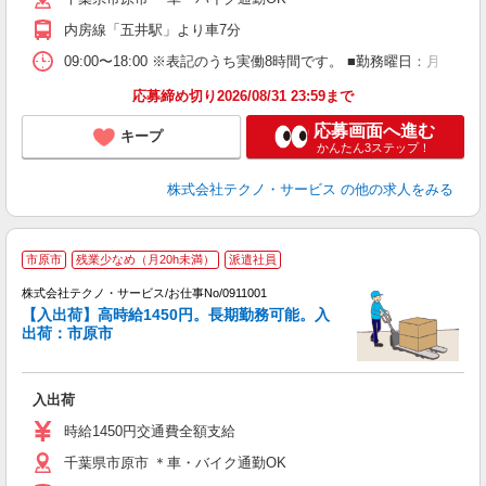
内房線「五井駅」より車7分
09:00〜18:00 ※表記のうち実働8時間です。 ■勤務曜日：月
応募締め切り2026/08/31 23:59まで
応募画面へ進む
キープ
かんたん3ステップ！
株式会社テクノ・サービス
の他の求人をみる
市原市
残業少なめ（月20h未満）
派遣社員
株式会社テクノ・サービス/お仕事No/0911001
【入出荷】高時給1450円。長期勤務可能。入
出荷：市原市
問
入出荷
履
ラ
時給1450円交通費全額支給
勤
千葉県市原市 ＊車・バイク通勤OK
あ