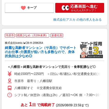
応募画面へ進む
キープ
かんたん3ステップ！
株式会社アスカ
の他の求人をみる
市原市
残業少なめ（月20h未満）
派遣社員
株式会社kotrio /●CB-H-2096354
女
綺麗な高齢者マンション（サ高住）でサポート
ド
のお仕事♪介護度が低い方も多数なので、身体
活
的負担は少なめ◎
ル
自
＜八幡宿＞綺麗な高齢者マンションで見回り・食事配膳など◎
役
時給1500円〜2250円 ＜日払い有/週払い有/交通費全支給(ガソリ
市原市 最寄り：八幡宿駅
八幡宿駅すぐ ※交通費全額支給
シフト制／休憩1h（夜勤は2h）／週3日〜OK 例 ・7:00〜16:00 ・9
1
あと
日
で掲載終了
(2026/08/09 23:59まで)