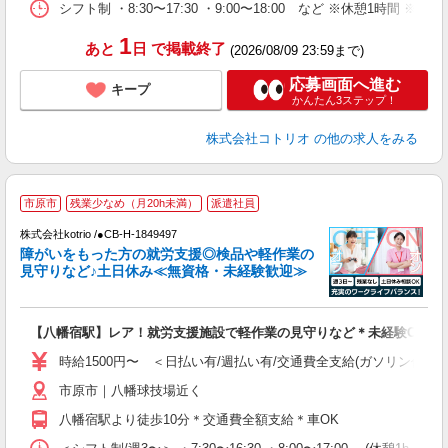
シフト制 ・8:30〜17:30 ・9:00〜18:00 など ※休憩1時間 ※
1
あと
日
で掲載終了
(2026/08/09 23:59まで)
応募画面へ進む
キープ
かんたん3ステップ！
株式会社コトリオ
の他の求人をみる
2
市原市
残業少なめ（月20h未満）
派遣社員
株式会社kotrio /●CB-H-1849497
女
障がいをもった方の就労支援◎検品や軽作業の
ド
見守りなど♪土日休み≪無資格・未経験歓迎≫
活
ル
自
【八幡宿駅】レア！就労支援施設で軽作業の見守りなど＊未経験OK
役
時給1500円〜 ＜日払い有/週払い有/交通費全支給(ガソリン代含む
市原市｜八幡球技場近く
八幡宿駅より徒歩10分＊交通費全額支給＊車OK