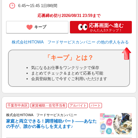
6:45〜15:45 1日8時間
実
応募締め切り2026/08/31 23:59まで
応募画面へ進む
キープ
かんたん3ステップ！
株式会社HITOWA フードサービスカンパニー
の他の求人をみる
「キープ」とは？
気になるお仕事をワンクリックで保存
まとめてチェック＆まとめて応募も可能
会員登録無しで今すぐご利用いただけます
千葉市中央区
家賃補助・住宅手当有
アルバイト
パート
調
株式会社HITOWA フードサービスカンパニー
家庭と両立できる！調理補助パート――あなた
の手が、誰かの暮らしを支えます♪
し