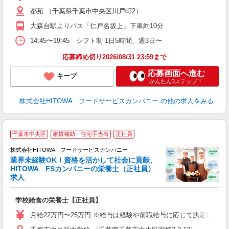
都苑 （千葉県千葉市中央区川戸町2）
迎
ル
大森台駅よりバス「仁戸名坂上」下車約10分
り
煙
14:45〜19:45 シフト制 1日5時間、週3日〜
食
応募締め切り2026/08/31 23:59まで
応募画面へ進む
キープ
かんたん3ステップ！
株式会社HITOWA フードサービスカンパニー
の他の求人をみる
私
千葉市中央区
家賃補助・住宅手当有
正社員
株式会社HITOWA フードサービスカンパニー
業界未経験OK！資格を活かして社会に貢献、
HITOWA FSカンパニーの栄養士（正社員）
安
求人
土
O
学校給食の栄養士【正社員】
新
不
月給22万円〜25万円 ※給与は経験や前職給与に応じて決定します。
中