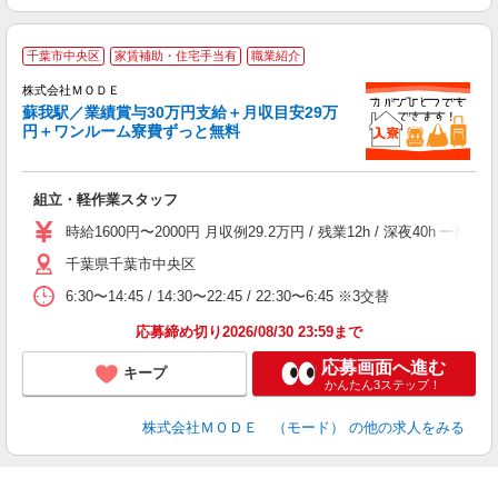
千葉市中央区
家賃補助・住宅手当有
職業紹介
株式会社ＭＯＤＥ
蘇我駅／業績賞与30万円支給＋月収目安29万
円＋ワンルーム寮費ずっと無料
っ
組立・軽作業スタッフ
入
場
時給1600円〜2000円 月収例29.2万円 / 残業12h / 深夜4
者
千葉県千葉市中央区
リ
問
6:30〜14:45 / 14:30〜22:45 / 22:30〜6:45 ※3交替
り
土
応募締め切り2026/08/30 23:59まで
応募画面へ進む
キープ
かんたん3ステップ！
株式会社ＭＯＤＥ （モード）
の他の求人をみる