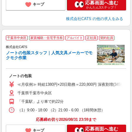
応募画面へ進む
キープ
かんたん3ステップ！
株式会社CATS
の他の求人をみる
＼
千葉市中央区
家賃補助・住宅手当有
アルバイト
正社員
契約社員
間
入
株式会社CATS
量
ノートの包装スタッフ｜人気文具メーカーでモ
卒
クモク作業
中
休
朝
ノートの包装
ニ
K.
≪月収例≫ 時給1380円×20日勤務＝220,800円 深夜割増(345円)×60時
千葉県千葉市中央区
「千葉駅」より車で約22分
（1）9:00 - 18:00 （2）21:00 - 6:00 （1時間休憩）
応募締め切り2026/08/31 23:59まで
応募画面へ進む
キープ