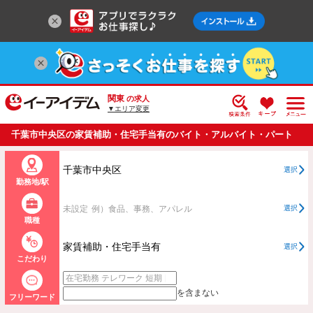
関東
の求人
▼エリア変更
千葉市中央区の家賃補助・住宅手当有のバイト・アルバイト・パート
の求人情報一覧
千葉市中央区
選択
勤務地/駅
未設定
例）食品、事務、アパレル
選択
職種
家賃補助・住宅手当有
選択
こだわり
を含まない
フリーワード