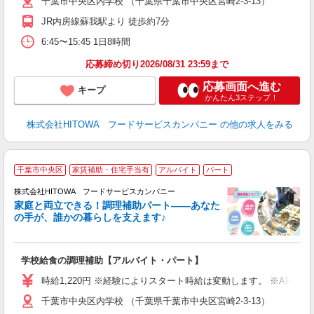
千葉市中央区内学校 （千葉県千葉市中央区宮崎2-3-13）
フ
JR内房線蘇我駅より 徒歩約7分
実
6:45〜15:45 1日8時間
応募締め切り2026/08/31 23:59まで
応募画面へ進む
キープ
かんたん3ステップ！
株式会社HITOWA フードサービスカンパニー
の他の求人をみる
千葉市中央区
家賃補助・住宅手当有
アルバイト
パート
調
株式会社HITOWA フードサービスカンパニー
家庭と両立できる！調理補助パート――あなた
の手が、誰かの暮らしを支えます♪
し
ン
学校給食の調理補助【アルバイト・パート】
土
と
時給1,220円 ※経験によりスタート時給は変動します。 ※AP
者
千葉市中央区内学校 （千葉県千葉市中央区宮崎2-3-13）
迎