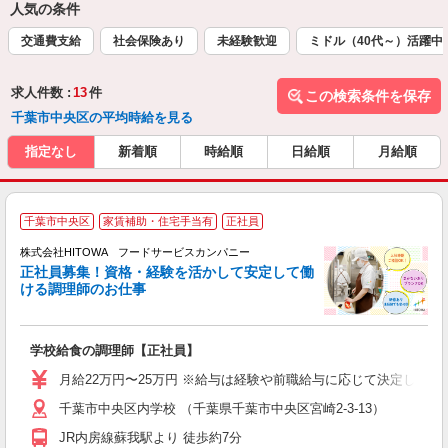
人気の条件
交通費支給
社会保険あり
未経験歓迎
ミドル（40代～）活躍中
求人件数 :
13
件
この検索条件を保存
千葉市中央区の平均時給を見る
指定なし
新着順
時給順
日給順
月給順
千葉市中央区
家賃補助・住宅手当有
正社員
務
株式会社HITOWA フードサービスカンパニー
正社員募集！資格・経験を活かして安定して働
ける調理師のお仕事
食
の
学校給食の調理師【正社員】
土
O
月給22万円〜25万円 ※給与は経験や前職給与に応じて決定します。
新
千葉市中央区内学校 （千葉県千葉市中央区宮崎2-3-13）
不
中
JR内房線蘇我駅より 徒歩約7分
フ