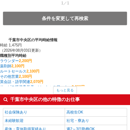
1／1
条件を変更して再検索
千葉市中央区の平均時給情報
時給 1,475円
（2026年08月03日更新）
職種別平均時給
ラウンダー
2,200円
薬剤師
2,100円
ルートセールス
2,100円
その他営業
2,100円
英会話・語学関連
2,070円
サービス提供責任者・ソーシャルワーカー
2,000円
もっと見る
個人営業
1,955円
家事代行
1,700円
千葉市中央区の他の特徴のお仕事
その他オフィスワーク・事務
1,661円
家電・携帯販売
1,608円
社会保険あり
高校生OK
千葉市中央区の他の職種の平均時給を見る
未経験歓迎
社宅・寮あり
産休・育休取得実績あり
週2～3日勤務OK