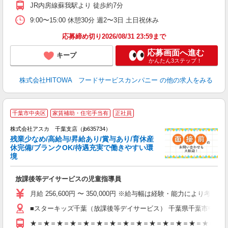
～
JR内房線蘇我駅より 徒歩約7分
支
9:00〜15:00 休憩30分 週2〜3日 土日祝休み
育
応募締め切り2026/08/31 23:59まで
応募画面へ進む
キープ
かんたん3ステップ！
株式会社HITOWA フードサービスカンパニー
の他の求人をみる
千葉市中央区
家賃補助・住宅手当有
正社員
株式会社アスカ 千葉支店（jb635734）
残業少なめ/高給与/昇給あり/賞与あり/育休産
休完備/ブランクOK/待遇充実で働きやすい環
境
面
放課後等デイサービスの児童指導員
入
不
月給 256,600円 〜 350,000円 ※給与幅は経験・能力により
あ
■スターキッズ千葉（放課後等デイサービス） 千葉県千葉市中央区登戸12
残
★＝★＝★＝★＝★＝★＝★＝★＝★＝★＝★＝★＝★＝★＝★＝★
テ