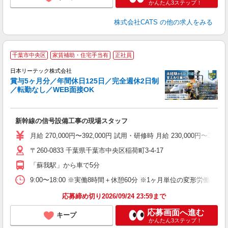
かんたん3ステップ！
株式会社CATS
の他の求人をみる
千葉市中央区
家賃補助・住宅手当有
正社員
日
チ
日本リーテック株式会社
賞与5ヶ月分／年間休日125日／完全週休2日制
ボ
／転勤なし／WEB面接OK
分
あ
新幹線の信号設備工事の現場スタッフ
月給 270,000円〜392,000円 試用・研修時 月給 230,
〒260-0833 千葉県千葉市中央区稲荷町3-4-17
「蘇我駅」から車で5分
9:00〜18:00 ※実働8時間＋休憩60分 ※1ヶ月単位の変形労働時
応募締め切り2026/09/24 23:59まで
応募画面へ進む
キープ
かんたん3ステップ！