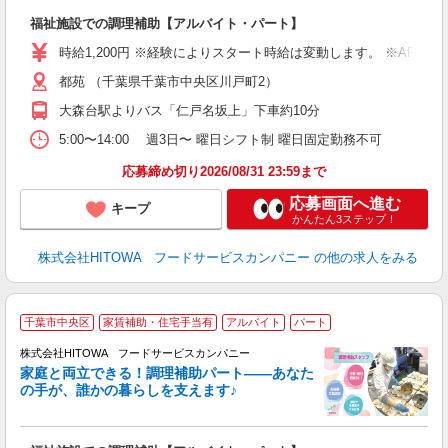
ン
福祉施設での調理補助【アルバイト・パート】
朝
接
時給1,200円 ※経験によりスタート時給は変動します。 ※AP
者
都苑 （千葉県千葉市中央区川戸町2）
リ
ー
大森台駅よりバス「仁戸名坂上」下車約10分
煙
5:00〜14:00 週3日〜 曜日シフト制 曜日固定勤務不可
助
応募締め切り2026/08/31 23:59まで
応募画面へ進む
キープ
かんたん3ステップ！
株式会社HITOWA フードサービスカンパニー
の他の求人をみる
千葉市中央区
家賃補助・住宅手当有
アルバイト
パート
調
株式会社HITOWA フードサービスカンパニー
家庭と両立できる！調理補助パート――あなた
の手が、誰かの暮らしを支えます♪
し
ン