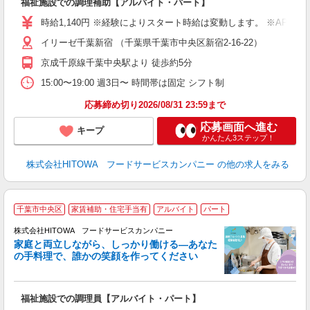
福祉施設での調理補助【アルバイト・パート】
昼
O
時給1,140円 ※経験によりスタート時給は変動します。 ※AP
新
イリーゼ千葉新宿 （千葉県千葉市中央区新宿2-16-22）
不
中
京成千原線千葉中央駅より 徒歩約5分
フ
15:00〜19:00 週3日〜 時間帯は固定 シフト制
実
応募締め切り2026/08/31 23:59まで
応募画面へ進む
キープ
かんたん3ステップ！
株式会社HITOWA フードサービスカンパニー
の他の求人をみる
千葉市中央区
家賃補助・住宅手当有
アルバイト
パート
ー
株式会社HITOWA フードサービスカンパニー
家庭と両立しながら、しっかり働ける―あなた
の手料理で、誰かの笑顔を作ってください
て
福祉施設での調理員【アルバイト・パート】
朝