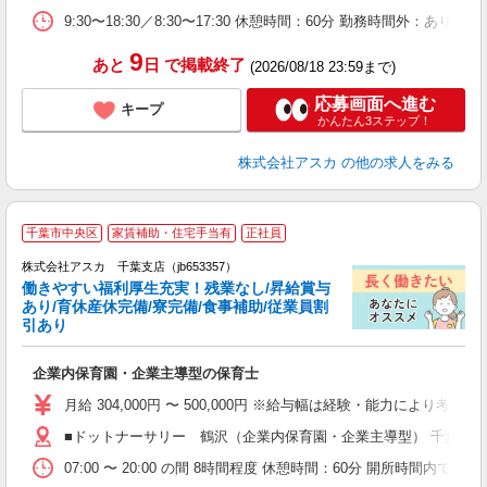
9:30〜18:30／8:30〜17:30 休憩時間：60分 勤務時間外：あり
9
あと
日
で掲載終了
(2026/08/18 23:59まで)
応募画面へ進む
キープ
かんたん3ステップ！
株式会社アスカ
の他の求人をみる
千葉市中央区
家賃補助・住宅手当有
正社員
株式会社アスカ 千葉支店（jb653357）
働きやすい福利厚生充実！残業なし/昇給賞与
あり/育休産休完備/寮完備/食事補助/従業員割
引あり
面
企業内保育園・企業主導型の保育士
入
不
月給 304,000円 〜 500,000円 ※給与幅は経験・能力により
あ
■ドットナーサリー 鶴沢（企業内保育園・企業主導型） 千葉県千
な
07:00 〜 20:00 の間 8時間程度 休憩時間：60分 開所時間内での