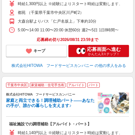
相
時給1,300円以上 ※経験によりスタート時給は変動します。 ※
験
都苑 （千葉県千葉市中央区川戸町2）
主
躍
大森台駅よりバス「仁戸名坂上」下車約10分
由
5:00〜14:00 11:00〜20:00 休憩60分 週2〜5日 1日8時間〜
な
応募締め切り2026/08/31 23:59まで
応募画面へ進む
キープ
かんたん3ステップ！
株式会社HITOWA フードサービスカンパニー
の他の求人をみる
千葉市中央区
家賃補助・住宅手当有
アルバイト
パート
調
株式会社HITOWA フードサービスカンパニー
家庭と両立できる！調理補助パート――あなた
の手が、誰かの暮らしを支えます♪
し
ン
福祉施設での調理補助【アルバイト・パート】
昼
W
時給1,140円以上 ※経験によりスタート時給は変動します。 ※