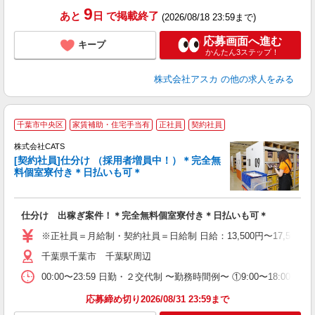
あ
9
あと
日
で掲載終了
(2026/08/18 23:59まで)
応募画面へ進む
キープ
かんたん3ステップ！
株式会社アスカ
の他の求人をみる
千葉市中央区
家賃補助・住宅手当有
正社員
契約社員
入
場
株式会社CATS
婦
[契約社員]仕分け （採用者増員中！）＊完全無
～
料個室寮付き＊日払いも可＊
週
フ
ピ
仕分け 出稼ぎ案件！＊完全無料個室寮付き＊日払いも可＊
勤
※正社員＝月給制・契約社員＝日給制 日給：13,500円〜17,500
千葉県千葉市 千葉駅周辺
00:00〜23:59 日勤・２交代制 〜勤務時間例〜 ①9:00〜18:00 (
応募締め切り2026/08/31 23:59まで