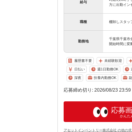
給与
方に出勤インセ
職種
棚卸しスタッ
千葉県千葉市
勤務地
開始時間に変
履歴書不要
未経験歓迎
日払い
週1日勤務OK
深夜
扶養内勤務OK
副
応募締め切り: 2026/08/23 23:5
応募
かんた
アセットインベントリー株式会社 の他の求