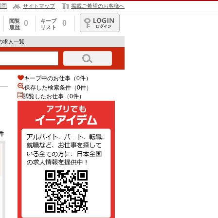
質問
サイトマップ
掲載ご希望のお客様へ
閲覧
キープ
0
0
履歴
リスト
ログイン
の求人一覧
キープ中のお仕事（0件）
保存した検索条件（
0
件）
閲覧したお仕事（0件）
件