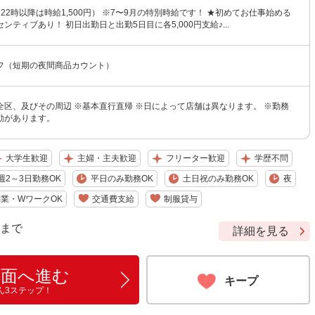
円（22時以降は時給1,500円） ※7〜9月の特別時給です！ ★初めてお仕事始める
ンティブあり！ 初日出勤日と出勤5日目に各5,000円支給♪...
フ（短期の夜間商品カウント）
全区、及びその周辺 ※基本直行直帰 ※日によって店舗は異なります。 ※勤務
動があります。
大学生歓迎
主婦・主夫歓迎
フリーター歓迎
学歴不問
週2～3日勤務OK
平日のみ勤務OK
土日祝のみ勤務OK
夜
業・WワークOK
交通費支給
制服貸与
9 まで
詳細を見る
画面へ進む
キープ
ん3ステップ！