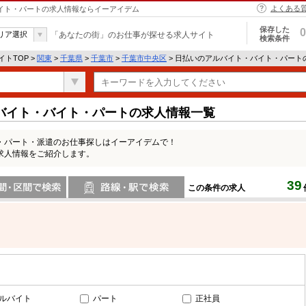
よくある
バイト・パートの求人情報ならイーアイデム
保存した
0
リア選択
「あなたの街」のお仕事が探せる求人サイト
検索条件
トTOP >
関東
>
千葉県
>
千葉市
>
千葉市中央区
> 日払いのアルバイト・バイト・パート
バイト・バイト・パートの求人情報一覧
・パート・派遣のお仕事探しはイーアイデムで！
求人情報をご紹介します。
39
この条件の求人
間で検索
路線・駅・駅で検索
ルバイト
パート
正社員