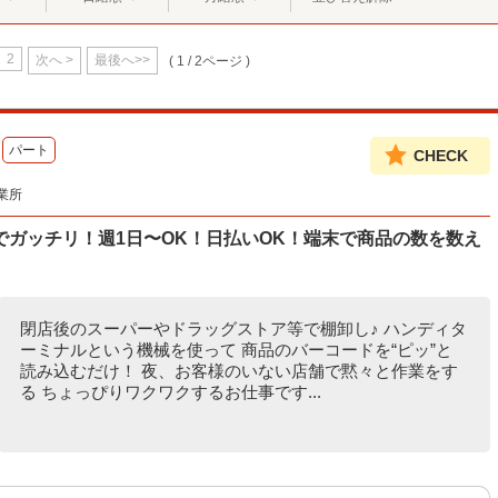
2
次へ >
最後へ>>
( 1 / 2ページ )
パート
CHECK
業所
ガッチリ！週1日〜OK！日払いOK！端末で商品の数を数え
閉店後のスーパーやドラッグストア等で棚卸し♪ ハンディタ
ーミナルという機械を使って 商品のバーコードを“ピッ”と
読み込むだけ！ 夜、お客様のいない店舗で黙々と作業をす
る ちょっぴりワクワクするお仕事です...