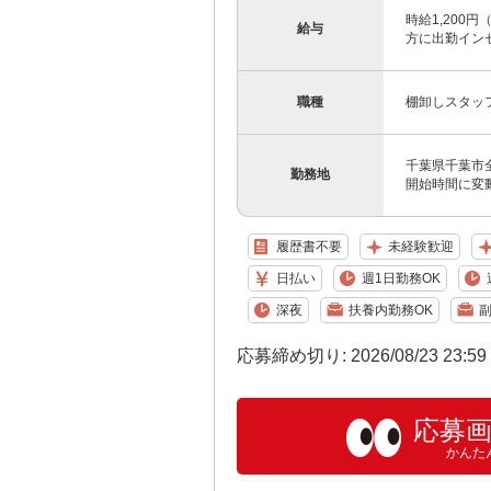
時給1,200
給与
方に出勤インセ
職種
棚卸しスタッ
千葉県千葉市
勤務地
開始時間に変
履歴書不要
未経験歓迎
日払い
週1日勤務OK
深夜
扶養内勤務OK
副
応募締め切り: 2026/08/23 23:5
応募
かんた