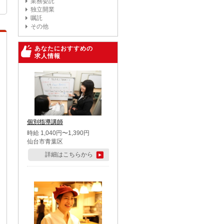
業務委託
独立開業
嘱託
その他
あなたにおすすめの
求人情報
個別指導講師
時給 1,040円〜1,390円
仙台市青葉区
詳細はこちらから