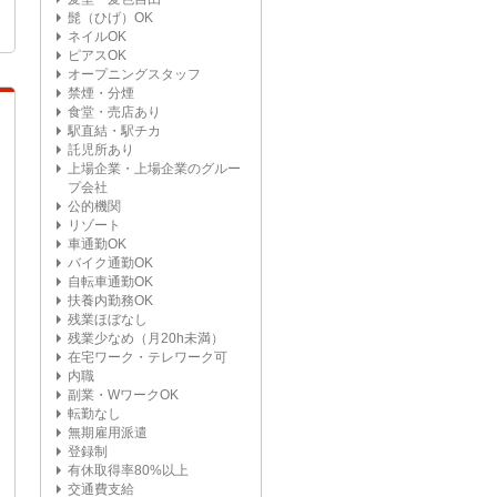
髭（ひげ）OK
ネイルOK
ピアスOK
オープニングスタッフ
禁煙・分煙
食堂・売店あり
駅直結・駅チカ
託児所あり
上場企業・上場企業のグルー
プ会社
公的機関
リゾート
車通勤OK
バイク通勤OK
自転車通勤OK
扶養内勤務OK
残業ほぼなし
残業少なめ（月20h未満）
在宅ワーク・テレワーク可
内職
副業・WワークOK
転勤なし
無期雇用派遣
登録制
有休取得率80%以上
交通費支給