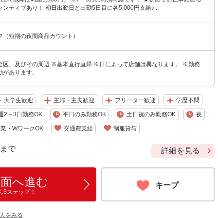
ンティブあり！ 初日出勤日と出勤5日目に各5,000円支給♪...
フ（短期の夜間商品カウント）
全区、及びその周辺 ※基本直行直帰 ※日によって店舗は異なります。 ※勤務
動があります。
大学生歓迎
主婦・主夫歓迎
フリーター歓迎
学歴不問
週2～3日勤務OK
平日のみ勤務OK
土日祝のみ勤務OK
夜
業・WワークOK
交通費支給
制服貸与
9 まで
詳細を見る
画面へ進む
キープ
ん3ステップ！
人をみる