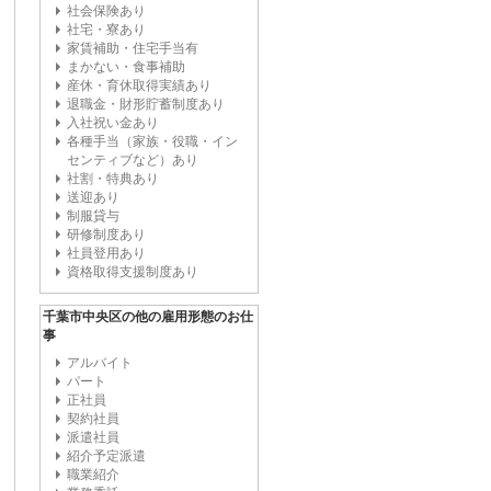
社会保険あり
社宅・寮あり
家賃補助・住宅手当有
まかない・食事補助
産休・育休取得実績あり
退職金・財形貯蓄制度あり
入社祝い金あり
各種手当（家族・役職・イン
センティブなど）あり
社割・特典あり
送迎あり
制服貸与
研修制度あり
社員登用あり
資格取得支援制度あり
千葉市中央区の他の雇用形態のお仕
事
アルバイト
パート
正社員
契約社員
派遣社員
紹介予定派遣
職業紹介