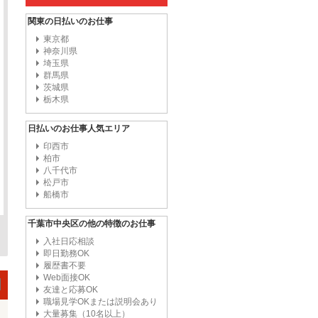
関東の日払いのお仕事
東京都
神奈川県
埼玉県
群馬県
茨城県
栃木県
日払いのお仕事人気エリア
印西市
柏市
八千代市
松戸市
船橋市
千葉市中央区の他の特徴のお仕事
入社日応相談
即日勤務OK
履歴書不要
Web面接OK
友達と応募OK
職場見学OKまたは説明会あり
大量募集（10名以上）