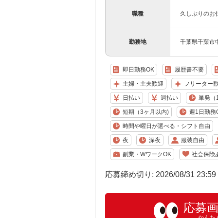
職種
久しぶりのお
勤務地
千葉県千葉市
即日勤務OK
履歴書不要
主婦・主夫歓迎
フリーター
日払い
週払い
単発（
短期（3ヶ月以内)
週1日勤務
時間や曜日が選べる・シフト自由
夜
深夜
服装自由
副業・WワークOK
社会保険
応募締め切り: 2026/08/31 23:5
応募
かんた