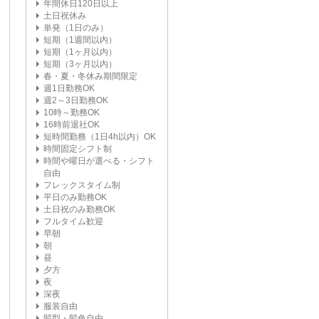
年間休日120日以上
土日祝休み
単発（1日のみ）
短期（1週間以内）
短期（1ヶ月以内）
短期（3ヶ月以内）
春・夏・冬休み期間限定
週1日勤務OK
週2～3日勤務OK
10時～勤務OK
16時前退社OK
短時間勤務（1日4h以内）OK
時間固定シフト制
時間や曜日が選べる・シフト
自由
フレックスタイム制
平日のみ勤務OK
土日祝のみ勤務OK
フルタイム歓迎
早朝
朝
昼
夕方
夜
深夜
服装自由
髪型・髪色自由