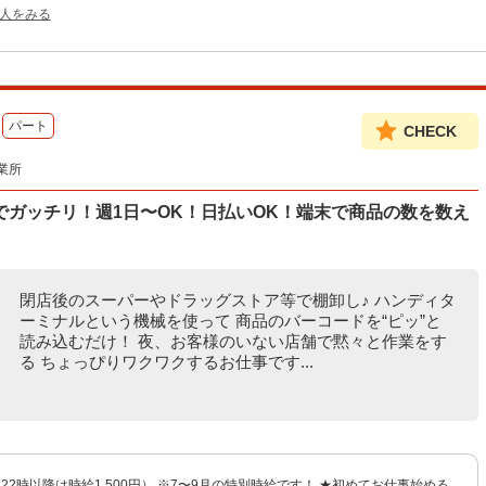
人をみる
パート
CHECK
業所
ガッチリ！週1日〜OK！日払いOK！端末で商品の数を数え
閉店後のスーパーやドラッグストア等で棚卸し♪ ハンディタ
ーミナルという機械を使って 商品のバーコードを“ピッ”と
読み込むだけ！ 夜、お客様のいない店舗で黙々と作業をす
る ちょっぴりワクワクするお仕事です...
円（22時以降は時給1,500円） ※7〜9月の特別時給です！ ★初めてお仕事始める