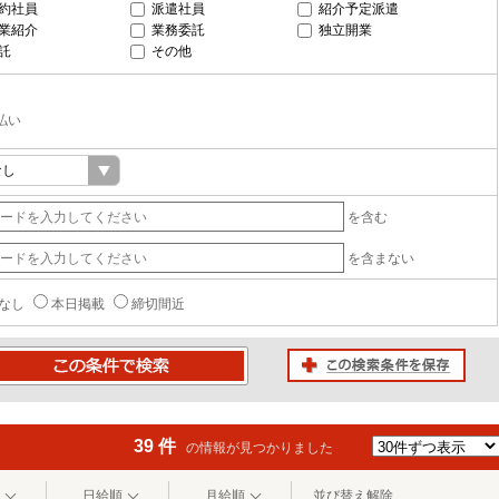
約社員
派遣社員
紹介予定派遣
業紹介
業務委託
独立開業
託
その他
払い
を含む
を含まない
なし
本日掲載
締切間近
この検索条件を保存
条件で検索
39 件
の情報が見つかりました
日給順
月給順
並び替え解除