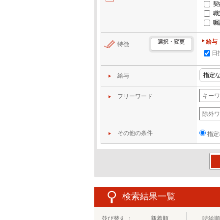
契
職
嘱
給与
選択・変更
特徴
日
給与
フリーワード
その他の条件
指定
この
検索結果一覧
並び替え ：
新着順
時給順