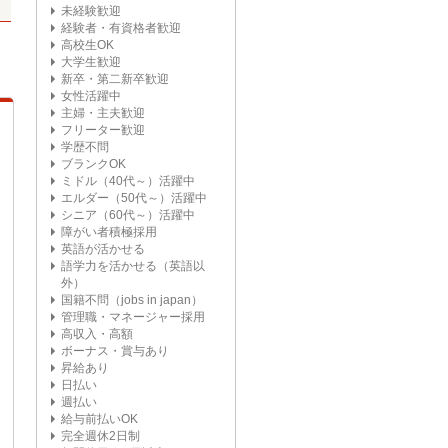
未経験歓迎
経験者・有資格者歓迎
高校生OK
大学生歓迎
新卒・第二新卒歓迎
女性活躍中
主婦・主夫歓迎
フリーター歓迎
学歴不問
ブランクOK
ミドル（40代～）活躍中
エルダー（50代～）活躍中
シニア（60代～）活躍中
障がい者積極採用
英語が活かせる
語学力を活かせる（英語以
外）
国籍不問（jobs in japan）
管理職・マネージャー採用
高収入・高額
ボーナス・賞与あり
昇給あり
日払い
週払い
給与前払いOK
完全週休2日制