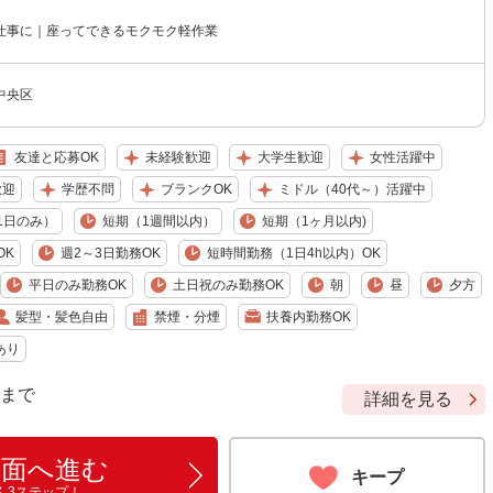
仕事に｜座ってできるモクモク軽作業
中央区
友達と応募OK
未経験歓迎
大学生歓迎
女性活躍中
歓迎
学歴不問
ブランクOK
ミドル（40代～）活躍中
1日のみ）
短期（1週間以内）
短期（1ヶ月以内)
OK
週2～3日勤務OK
短時間勤務（1日4h以内）OK
平日のみ勤務OK
土日祝のみ勤務OK
朝
昼
夕方
髪型・髪色自由
禁煙・分煙
扶養内勤務OK
あり
9 まで
詳細を見る
画面へ進む
キープ
ん3ステップ！