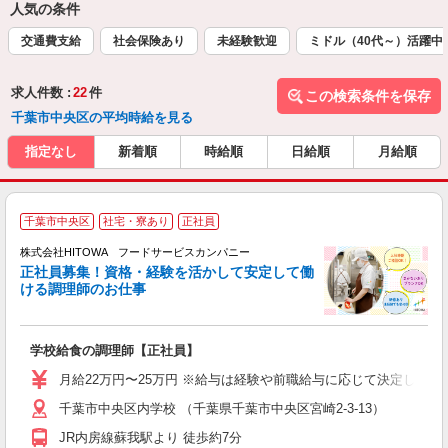
人気の条件
交通費支給
社会保険あり
未経験歓迎
ミドル（40代～）活躍中
求人件数 :
22
件
この検索条件を保存
千葉市中央区の平均時給を見る
指定なし
新着順
時給順
日給順
月給順
千葉市中央区
社宅・寮あり
正社員
務
株式会社HITOWA フードサービスカンパニー
正社員募集！資格・経験を活かして安定して働
ける調理師のお仕事
食
の
学校給食の調理師【正社員】
土
O
月給22万円〜25万円 ※給与は経験や前職給与に応じて決定します。
新
千葉市中央区内学校 （千葉県千葉市中央区宮崎2-3-13）
不
中
JR内房線蘇我駅より 徒歩約7分
フ