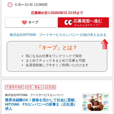
6:45〜15:45 1日8時間
実
応募締め切り2026/08/31 23:59まで
応募画面へ進む
キープ
かんたん3ステップ！
株式会社HITOWA フードサービスカンパニー
の他の求人をみる
「キープ」とは？
気になるお仕事をワンクリックで保存
まとめてチェック＆まとめて応募も可能
会員登録無しで今すぐご利用いただけます
私
千葉市中央区
社宅・寮あり
正社員
株式会社HITOWA フードサービスカンパニー
業界未経験OK！資格を活かして社会に貢献、
HITOWA FSカンパニーの栄養士（正社員）
安
求人
土