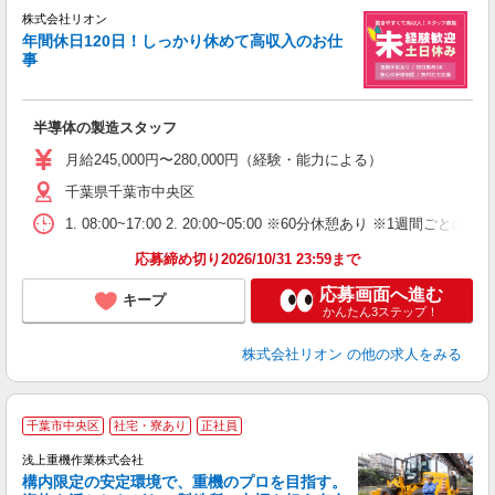
株式会社リオン
年間休日120日！しっかり休めて高収入のお仕
事
家
社
半導体の製造スタッフ
入
場
月給245,000円〜280,000円（経験・能力による）
タ
千葉県千葉市中央区
額
業
1. 08:00~17:00 2. 20:00~05:00 ※60分休憩あり ※1週間ごとの2
あ
応募締め切り2026/10/31 23:59まで
応募画面へ進む
キープ
かんたん3ステップ！
株式会社リオン
の他の求人をみる
千葉市中央区
社宅・寮あり
正社員
浅上重機作業株式会社
構内限定の安定環境で、重機のプロを目指す。