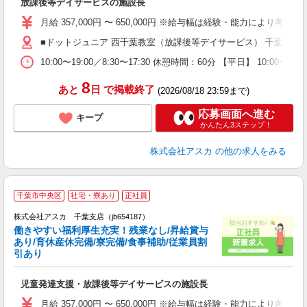
放課後等デイサービスの施設長
入
不
月給 357,000円 〜 650,000円 ※給与幅は経験・能力によ
賞
■ドットジュニア 西千葉教室（放課後等デイサービス） 千葉県千葉
通
10:00〜19:00／8:30〜17:30 休憩時間：60分 【平
蓄
8
あと
日
で掲載終了
(2026/08/18 23:59まで)
応募画面へ進む
キープ
かんたん3ステップ！
株式会社アスカ
の他の求人をみる
千葉市中央区
社宅・寮あり
正社員
株式会社アスカ 千葉支店（jb654187）
働きやすい福利厚生充実！残業なし/昇給賞与
あり/育休産休完備/寮完備/食事補助/従業員割
引あり
面
児童発達支援・放課後等デイサービスの施設長
入
不
月給 357,000円 〜 650,000円 ※給与幅は経験・能力によ