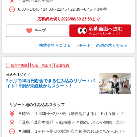
千葉県千葉市中央区
リ
問
6:30〜14:45 / 14:30〜22:45 / 22:30〜6:45 ※3交替
り
土
応募締め切り2026/08/30 23:59まで
応募画面へ進む
キープ
かんたん3ステップ！
株式会社ＭＯＤＥ （モード）
の他の求人をみる
千葉市中央区
社宅・寮あり
派遣社員
せ
株式会社ダイブ
2ヶ月で40万円貯金できる住み込みリゾートバ
イト！9割が未経験からスタート！
き
リゾート地の住み込みスタッフ
未
～
▼時給： 1,300円〜2,000円（勤務地による） ▼月収例： 27万
内
千葉県千葉市中央区 ＜勤務地＞ 全国のホテルや旅館、温泉施設
O
▼期間： 1ヶ月〜長期大歓迎 ◎ご希望のお日にちからお仕事開始ができ