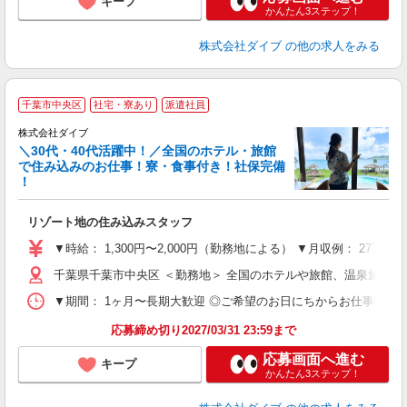
キープ
かんたん3ステップ！
株式会社ダイブ
の他の求人をみる
千葉市中央区
社宅・寮あり
派遣社員
か
株式会社ダイブ
迎
＼30代・40代活躍中！／全国のホテル・旅館
で住み込みのお仕事！寮・食事付き！社保完備
！
り
リゾート地の住み込みスタッフ
未
～
▼時給： 1,300円〜2,000円（勤務地による） ▼月収例： 27万
内
千葉県千葉市中央区 ＜勤務地＞ 全国のホテルや旅館、温泉施設
O
▼期間： 1ヶ月〜長期大歓迎 ◎ご希望のお日にちからお仕事開始ができ
応募締め切り2027/03/31 23:59まで
応募画面へ進む
キープ
かんたん3ステップ！