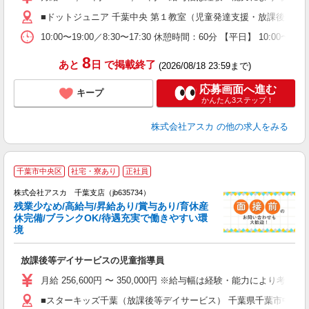
賞
■ドットジュニア 千葉中央 第１教室（児童発達支援・放課後等デイ
通
10:00〜19:00／8:30〜17:30 休憩時間：60分 【平
蓄
8
あと
日
で掲載終了
(2026/08/18 23:59まで)
応募画面へ進む
キープ
かんたん3ステップ！
株式会社アスカ
の他の求人をみる
千葉市中央区
社宅・寮あり
正社員
株式会社アスカ 千葉支店（jb635734）
残業少なめ/高給与/昇給あり/賞与あり/育休産
休完備/ブランクOK/待遇充実で働きやすい環
境
面
放課後等デイサービスの児童指導員
入
不
月給 256,600円 〜 350,000円 ※給与幅は経験・能力により
あ
■スターキッズ千葉（放課後等デイサービス） 千葉県千葉市中央区登戸12
残