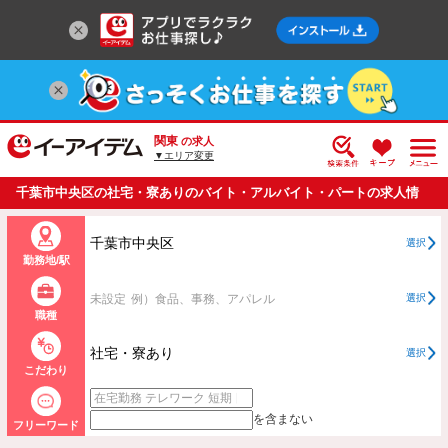
関東
の求人
▼エリア変更
千葉市中央区の社宅・寮ありのバイト・アルバイト・パートの求人情
報一覧
千葉市中央区
選択
勤務地/駅
未設定
例）食品、事務、アパレル
選択
職種
社宅・寮あり
選択
こだわり
を含まない
フリーワード