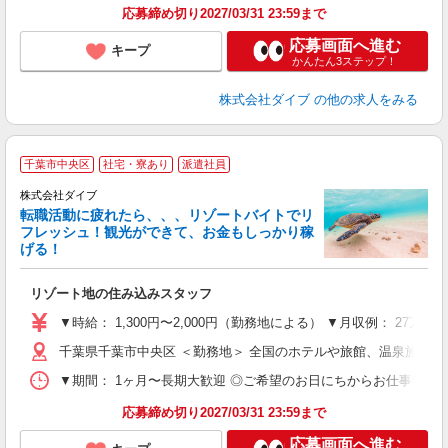
応募締め切り2027/03/31 23:59まで
応募画面へ進む
キープ
かんたん3ステップ！
株式会社ダイブ
の他の求人をみる
千葉市中央区
社宅・寮あり
派遣社員
株式会社ダイブ
転職活動に疲れたら、、、リゾートバイトでリ
フレッシュ！観光ができて、お金もしっかり稼
げる！
リ
リゾート地の住み込みスタッフ
未
～
▼時給： 1,300円〜2,000円（勤務地による） ▼月収例： 27万
内
千葉県千葉市中央区 ＜勤務地＞ 全国のホテルや旅館、温泉施設
O
▼期間： 1ヶ月〜長期大歓迎 ◎ご希望のお日にちからお仕事開始ができ
応募締め切り2027/03/31 23:59まで
応募画面へ進む