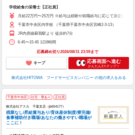
O
学校給食の栄養士【正社員】
新
不
月給22万円〜25万円 ※給与は経験や前職給与に応じて決定します。
中
千葉市中央区内学校 （千葉県千葉市中央区宮崎2-3-13）
フ
JR内房線蘇我駅より 徒歩約7分
実
6:45〜15:45 1日8時間
応募締め切り2026/08/31 23:59まで
応募画面へ進む
キープ
かんたん3ステップ！
株式会社HITOWA フードサービスカンパニー
の他の求人をみる
千葉市中央区
社宅・寮あり
正社員
株式会社アスカ 千葉支店（jb654177）
残業なし/昇給賞与あり/育休産休制度/寮完備/
食事補助付き職場/あなたの働きやすい職場が
ここに！
面