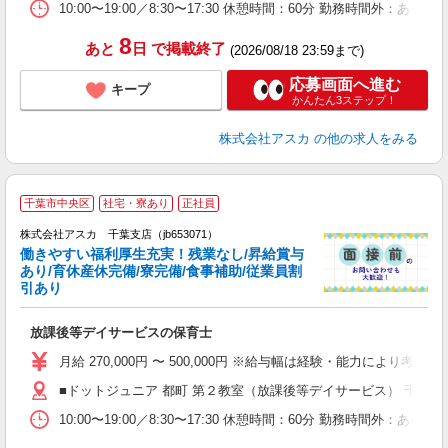
10:00〜19:00／8:30〜17:30 休憩時間：60分 勤
8
あと
日
で掲載終了
(2026/08/18 23:59まで)
応募画面へ進む
キープ
かんたん3ステップ！
株式会社アスカ
の他の求人をみる
千葉市中央区
社宅・寮あり
正社員
株式会社アスカ 千葉支店（jb653071）
働きやすい福利厚生充実！残業なし/昇給賞与
あり/育休産休完備/寮完備/食事補助/従業員割
引あり
面
放課後等デイサービスの保育士
入
不
月給 270,000円 〜 500,000円 ※給与幅は経験・能力により考
あ
■ドットジュニア 都町 第２教室（放課後等デイサービス） 千葉県
業
補
10:00〜19:00／8:30〜17:30 休憩時間：60分 勤
昼