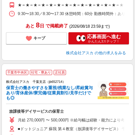
★＝★＝★＝★＝★＝★＝★＝★＝★＝★＝★＝★＝★＝★＝★＝★
テ
9:30〜18:30／8:30〜17:30 休憩時間：60分 勤務時間外：あり
8
あと
日
で掲載終了
(2026/08/18 23:59まで)
応募画面へ進む
キープ
かんたん3ステップ！
株式会社アスカ
の他の求人をみる
千葉市中央区
社宅・寮あり
正社員
株式会社アスカ 千葉支店（jb652714）
保育士の働きやすさを重視/残業なし/昇給賞与
あり/育休産休/寮完備/従業員割引/見学だけで
も◎
面
放課後等デイサービスの保育士
入
不
月給 270,000円 〜 500,000円 ※給与幅は経験・能力により考
あ
■ドットジュニア 蘇我 第４教室（放課後等デイサービス） 千葉県
業
実