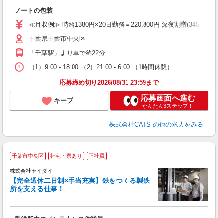
朝
ノートの包装
ニ
K.
≪月収例≫ 時給1380円×20日勤務＝220,800円 深夜割増(345円)×60時
千葉県千葉市中央区
「千葉駅」より車で約22分
（1）9:00 - 18:00 （2）21:00 - 6:00 （1時間休憩）
応募締め切り2026/08/31 23:59まで
応募画面へ進む
キープ
かんたん3ステップ！
株式会社CATS
の他の求人をみる
千葉市中央区
社宅・寮あり
正社員
株式会社セイダイ
【完全週休二日制×手当充実】鉄をつくる製鉄
所を支える仕事！
長
入