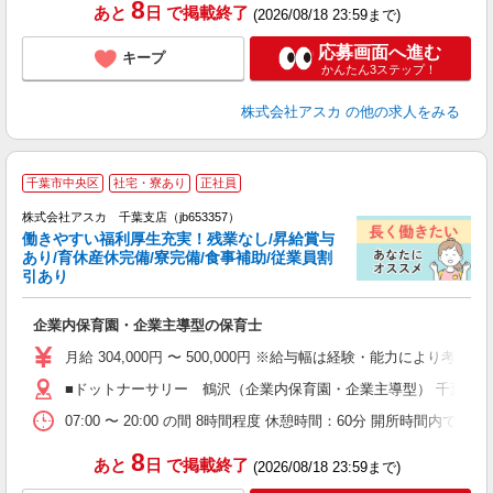
8
あと
日
で掲載終了
(2026/08/18 23:59まで)
応募画面へ進む
キープ
かんたん3ステップ！
株式会社アスカ
の他の求人をみる
千葉市中央区
社宅・寮あり
正社員
株式会社アスカ 千葉支店（jb653357）
働きやすい福利厚生充実！残業なし/昇給賞与
あり/育休産休完備/寮完備/食事補助/従業員割
引あり
面
企業内保育園・企業主導型の保育士
入
不
月給 304,000円 〜 500,000円 ※給与幅は経験・能力により
あ
■ドットナーサリー 鶴沢（企業内保育園・企業主導型） 千葉県千
な
07:00 〜 20:00 の間 8時間程度 休憩時間：60分 開所時間内での
あ
8
あと
日
で掲載終了
(2026/08/18 23:59まで)