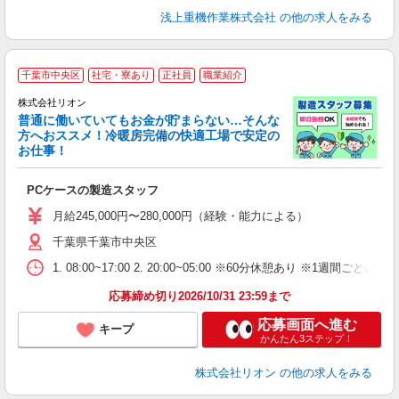
浅上重機作業株式会社
の他の求人をみる
千葉市中央区
社宅・寮あり
正社員
職業紹介
株式会社リオン
普通に働いていてもお金が貯まらない…そんな
方へおススメ！冷暖房完備の快適工場で安定の
お仕事！
家
社
PCケースの製造スタッフ
入
場
月給245,000円〜280,000円（経験・能力による）
タ
千葉県千葉市中央区
額
業
1. 08:00~17:00 2. 20:00~05:00 ※60分休憩あり ※1週間ごとの2
あ
応募締め切り2026/10/31 23:59まで
応募画面へ進む
キープ
かんたん3ステップ！
株式会社リオン
の他の求人をみる