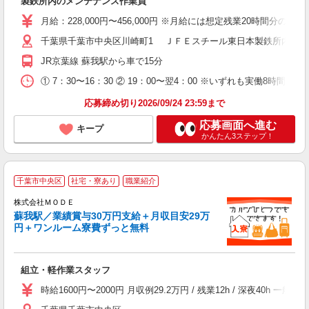
製鉄所内のメンテナンス作業員
者
活
月給：228,000円〜456,000円 ※月給には想定残業20
勤
千葉県千葉市中央区川崎町1 ＪＦＥスチール東日本製鉄所内
し
JR京葉線 蘇我駅から車で15分
り
① 7：30〜16：30 ② 19：00〜翌4：00 ※いずれも
応募締め切り2026/09/24 23:59まで
応募画面へ進む
キープ
かんたん3ステップ！
千葉市中央区
社宅・寮あり
職業紹介
株式会社ＭＯＤＥ
蘇我駅／業績賞与30万円支給＋月収目安29万
円＋ワンルーム寮費ずっと無料
っ
組立・軽作業スタッフ
入
場
時給1600円〜2000円 月収例29.2万円 / 残業12h / 深夜4
者