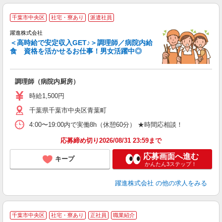
千葉市中央区
社宅・寮あり
派遣社員
躍進株式会社
＜高時給で安定収入GET♪＞調理師／病院内給
優
食 資格を活かせるお仕事！男女活躍中◎
合
経
調理師（病院内厨房）
あ
時給1,500円
千葉県千葉市中央区青葉町
4:00〜19:00内で実働8h（休憩60分） ★時間応相談！
応募締め切り2026/08/31 23:59まで
応募画面へ進む
キープ
かんたん3ステップ！
躍進株式会社
の他の求人をみる
千葉市中央区
社宅・寮あり
正社員
職業紹介