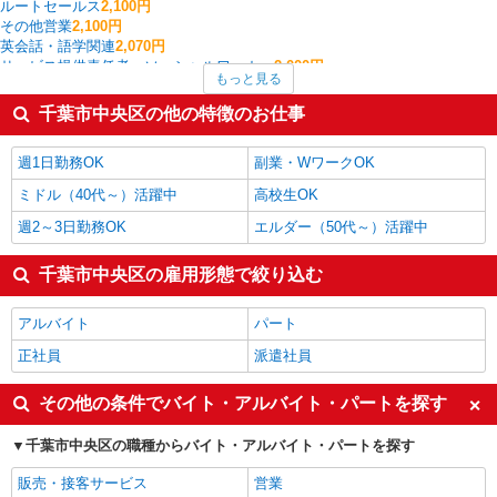
ルートセールス
2,100円
その他営業
2,100円
英会話・語学関連
2,070円
サービス提供責任者・ソーシャルワーカー
2,000円
もっと見る
個人営業
1,955円
家事代行
1,700円
千葉市中央区の他の特徴のお仕事
その他オフィスワーク・事務
1,661円
家電・携帯販売
1,608円
週1日勤務OK
副業・WワークOK
千葉市中央区の他の職種の平均時給を見る
ミドル（40代～）活躍中
高校生OK
週2～3日勤務OK
エルダー（50代～）活躍中
千葉市中央区の雇用形態で絞り込む
アルバイト
パート
正社員
派遣社員
その他の条件でバイト・アルバイト・パートを探す
千葉市中央区の職種からバイト・アルバイト・パートを探す
販売・接客サービス
営業