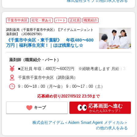
株式会社ダイブ
の他の求人をみる
千葉市中央区
社宅・寮あり
パート
正社員
職業紹介
調剤薬局（千葉県千葉市中央区）【アイデムエージェント
未
薬剤師】（JOB029790）
ア
《千葉市中央区・東千葉駅》 年収480〜600
支
万円｜福利厚生充実！｜ほぼ残業なし☆
薬剤師（職業紹介・パート）
■正社員 年収：480万〜600万円 ※経験考慮します 月給：31万〜
千葉県千葉市中央区（調剤薬局）
9：00〜18：00（月〜金） 9：00〜17：00（土）
応募締め切り2027/05/22 23:59まで
応募画面へ進む
キープ
かんたん3ステップ！
株式会社アイデム＜Aidem Smart Agent メディカル＞
の他の求人をみる