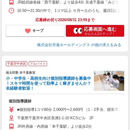
JR総武線各線「西千葉駅」より徒歩4分 京成千葉線「みどり台駅」
16:50〜21:30の中で、1コマ以上 ※月〜土のうち、週2日以上
応募締め切り2026/08/31 23:59まで
応募画面へ進む
キープ
かんたん3ステップ！
株式会社市進ホールディングス
の他の求人をみる
千葉市中央区
アルバイト
来
中
個太郎塾 本千葉教室
小・中学生・高校生向け個別指導講師を募集中
！スキマ時間を使って効率よく稼ぎませんか？
未経験者歓迎！
を
個別指導講師
未
務
■個別指導1コマ80分 2,000円〜2,600円 （1：2手当、授
千葉県千葉市中央区長洲1-1-10 KCSビル 2F
JR外房線・内房線「本千葉駅」より徒歩2分