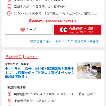
京成千原線「千葉寺駅」より徒歩4分
16:50〜21:30の中で、1コマ以上 ※月〜土のうち、週2日以上
応募締め切り2026/08/31 23:59まで
応募画面へ進む
キープ
かんたん3ステップ！
株式会社市進ホールディングス
の他の求人をみる
千葉市中央区
アルバイト
来
中
個太郎塾 西千葉教室
小・中学生・高校生向け個別指導講師を募集中
！スキマ時間を使って効率よく稼ぎませんか？
未経験者歓迎！
を
個別指導講師
未
務
■個別指導1コマ80分 2,000円〜2,600円 （1：2手当、授
千葉県千葉市中央区春日2-25-6