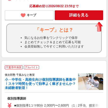
応募締め切り2026/08/22 23:59まで
詳細を見る
キープ
「キープ」とは？
気になるお仕事をワンクリックで保存
まとめてチェック＆まとめて応募も可能
会員登録無しで今すぐご利用いただけます
千葉市中央区
アルバイト
来
中
個太郎塾 千葉みなと教室
小・中学生・高校生向け個別指導講師を募集中
！スキマ時間を使って効率よく稼ぎませんか？
未経験者歓迎！
を
個別指導講師
未
務
■個別指導1コマ80分 2,000円〜2,600円 （1：2手当、授