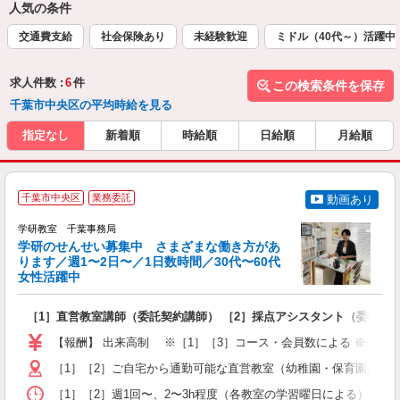
人気の条件
交通費支給
社会保険あり
未経験歓迎
ミドル（40代～）活躍中
求人件数 :
6
件
この検索条件を保存
千葉市中央区の平均時給を見る
指定なし
新着順
時給順
日給順
月給順
全
千葉市中央区
業務委託
動画あり
学研教室 千葉事務局
学研のせんせい募集中 さまざまな働き方があ
ります／週1〜2日〜／1日数時間／30代〜60代
を
女性活躍中
き
［1］直営教室講師（委託契約講師） ［2］採点アシスタント（委託契
女
ア
【報酬】 出来高制 ※［1］［3］コース・会員数による ※［2］勤務日
4
［1］［2］ご自宅から通勤可能な直営教室（幼稚園・保育園内、
［1］［2］週1回〜、2〜3h程度（各教室の学習曜日による） ［3］15