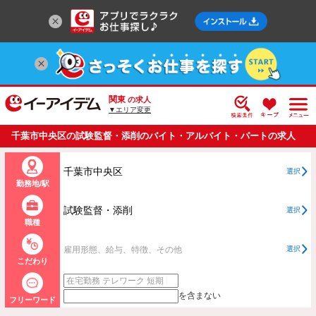
関東
の求人
▼エリア変更
千葉市中央区の試験監督・添削のバイト・アルバイト・パートの求人
情報一覧
千葉市中央区
選択
勤務地/駅
試験監督・添削
選択
職種
雇用形態、給与、特徴、その他
選択
こだわり
を含まない
フリーワード