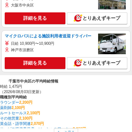
大阪市中央区
詳細を見る
とりあえずキープ
マイクロバスによる施設利用者送迎ドライバー
日給 10,900円〜10,900円
神戸市須磨区
詳細を見る
とりあえずキープ
千葉市中央区の平均時給情報
時給 1,475円
（2026年08月03日更新）
職種別平均時給
ラウンダー
2,200円
薬剤師
2,100円
ルートセールス
2,100円
その他営業
2,100円
英会話・語学関連
2,070円
サービス提供責任者・ソーシャルワーカー
2,000円