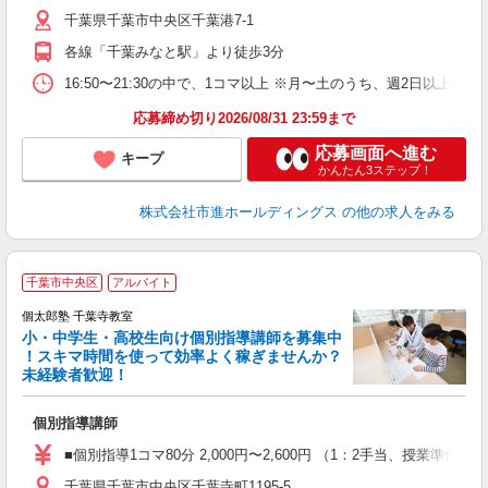
千葉県千葉市中央区千葉港7-1
各線「千葉みなと駅」より徒歩3分
16:50〜21:30の中で、1コマ以上 ※月〜土のうち、週2日以上
応募締め切り2026/08/31 23:59まで
応募画面へ進む
キープ
かんたん3ステップ！
株式会社市進ホールディングス
の他の求人をみる
千葉市中央区
アルバイト
来
中
個太郎塾 千葉寺教室
小・中学生・高校生向け個別指導講師を募集中
！スキマ時間を使って効率よく稼ぎませんか？
未経験者歓迎！
を
個別指導講師
未
務
■個別指導1コマ80分 2,000円〜2,600円 （1：2手当、授
千葉県千葉市中央区千葉寺町1195-5