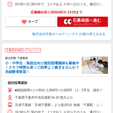
16:50〜21:30の中で、1コマ以上 ※月〜土のうち、週2日以上
応募締め切り2026/08/31 23:59まで
応募画面へ進む
キープ
かんたん3ステップ！
株式会社市進ホールディングス
の他の求人をみる
千葉市中央区
アルバイト
来
中
個太郎塾 千葉教室
小・中学生・高校生向け個別指導講師を募集中
！スキマ時間を使って効率よく稼ぎませんか？
未経験者歓迎！
を
個別指導講師
未
務
■個別指導1コマ80分 2,000円〜2,600円 （1：2手当、授
千葉県千葉市中央区新町16-10 悠久ビル
京成千葉線「京成千葉駅」より徒歩5分 各線「千葉駅」より徒歩8
16:50〜21:30の中で、1コマ以上 ※月〜土のうち、週2日以上