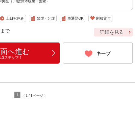
中央区（JR総武本線東千葉駅）
土日祝休み
禁煙・分煙
車通勤OK
制服貸与
9 まで
詳細を見る
画面へ進む
キープ
ん3ステップ！
1
( 1 / 1ページ )