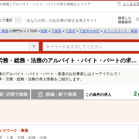
よくある
情報 | アルバイト・バイト・パートの求人情報ならイーア
保存した
0
リア選択
「あなたの街」のお仕事が探せる求人サイト
検索条件
・事務
の専門サイトTOP >
関東
>
千葉県
>
千葉市
>
千葉市中央区
>
オフィスワーク・事務
労務・総務・法務のアルバイト・バイト・パートの求人
務のアルバイト・バイト・パート・派遣のお仕事探しはイーアイデムで！
事・労務・総務・法務の求人情報をご紹介します。
2
この条件の求人
間で検索
路線・駅・駅で検索
ィスワーク・事務
理・人事・労務・総務・法務