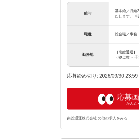
基本給／月給2
給与
たします。 ※
職種
総合職／事務
［南総通運］ 
勤務地
＜拠点数＞ 千葉
応募締め切り: 2026/09/30 23:5
応募
かんた
南総通運株式会社 の他の求人をみる