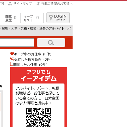
質問
サイトマップ
掲載ご希望のお客様へ
閲覧
キープ
0
0
履歴
リスト
ログイン
> 経理・人事・労務・総務・法務のアルバイト・バ
キープ中のお仕事（0件）
保存した検索条件（
0
件）
閲覧したお仕事（0件）
件