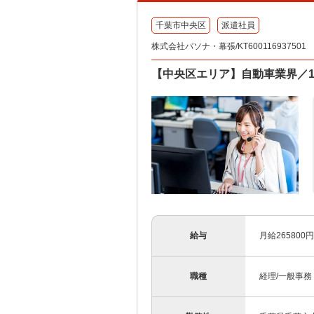
千葉市中央区
派遣社員
株式会社パソナ・幕張/KT600116937501
【中央区エリア】自動車業界／1
給与
月給26580
職種
経理/一般事務