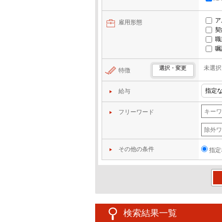
ア
雇用形態
契
職
嘱
未選択
選択・変更
特徴
給与
フリーワード
その他の条件
指定
この
検索結果一覧