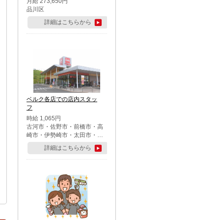
月給 273,650円
品川区
詳細はこちらから
ベルク各店での店内スタッ
フ
時給 1,065円
古河市・佐野市・前橋市・高
崎市・伊勢崎市・太田市・館
林市・藤岡市・大泉町・さい
詳細はこちらから
たま市北区・川越市・熊谷
市・行田市・秩父市・所沢
市・飯能市・東松山市・坂戸
市・鶴ケ島市・千葉市中央
区・市川市・松戸市・習志野
市・柏市・流山市・八千代
市・足立区・江戸川区・八王
子市・町田市