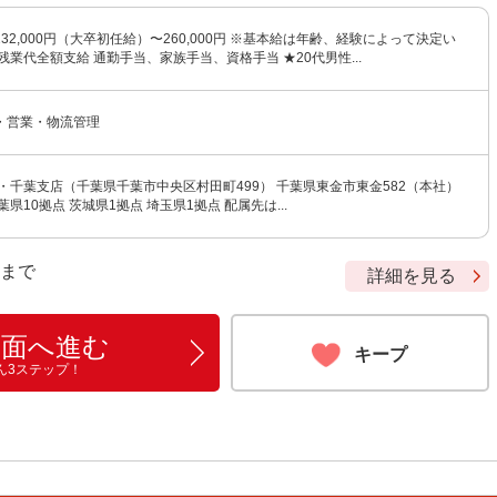
32,000円（大卒初任給）〜260,000円 ※基本給は年齢、経験によって決定い
残業代全額支給 通勤手当、家族手当、資格手当 ★20代男性...
・営業・物流管理
・千葉支店（千葉県千葉市中央区村田町499） 千葉県東金市東金582（本社）
県10拠点 茨城県1拠点 埼玉県1拠点 配属先は...
9 まで
詳細を見る
画面へ進む
キープ
ん3ステップ！