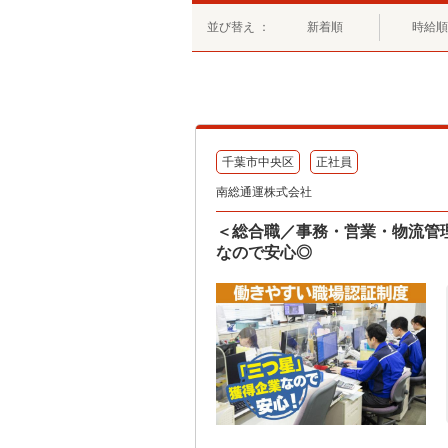
並び替え ：
新着順
時給順
千葉市中央区
正社員
南総通運株式会社
＜総合職／事務・営業・物流管
なので安心◎