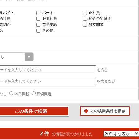
ルバイト
パート
正社員
約社員
派遣社員
紹介予定派遣
業紹介
業務委託
独立開業
託
その他
を含む
を含まない
なし
本日掲載
締切間近
この検索条件を保存
条件で検索
2 件
の情報が見つかりました