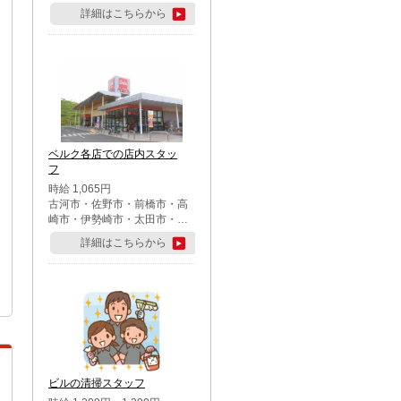
詳細はこちらから
ベルク各店での店内スタッ
フ
時給 1,065円
古河市・佐野市・前橋市・高
崎市・伊勢崎市・太田市・館
林市・藤岡市・大泉町・さい
詳細はこちらから
たま市北区・川越市・熊谷
市・行田市・秩父市・所沢
市・飯能市・東松山市・坂戸
市・鶴ケ島市・千葉市中央
区・市川市・松戸市・習志野
市・柏市・流山市・八千代
市・足立区・江戸川区・八王
子市・町田市
ビルの清掃スタッフ