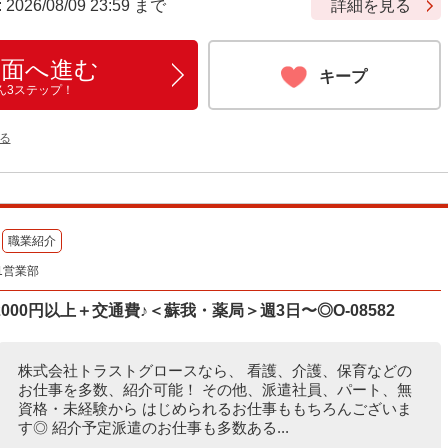
6/08/09 23:59 まで
詳細を見る
画面へ進む
キープ
ん3ステップ！
る
職業紹介
1営業部
00円以上＋交通費♪＜蘇我・薬局＞週3日〜◎O-08582
株式会社トラストグロースなら、 看護、介護、保育などの
お仕事を多数、紹介可能！ その他、派遣社員、パート、無
資格・未経験から はじめられるお仕事ももちろんございま
す◎ 紹介予定派遣のお仕事も多数ある...