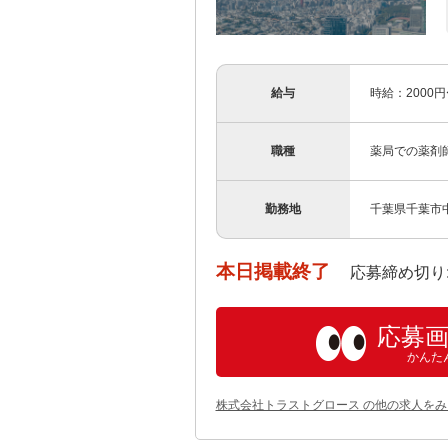
給与
時給：2000
職種
薬局での薬剤
勤務地
千葉県千葉市
本日掲載終了
応募締め切り: 202
応募
かんた
株式会社トラストグロース の他の求人をみ