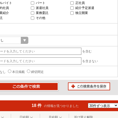
ルバイト
パート
正社員
約社員
派遣社員
紹介予定派遣
業紹介
業務委託
独立開業
託
その他
を含む
を含まない
なし
本日掲載
締切間近
この検索条件を保存
条件で検索
18 件
の情報が見つかりました
日給順
月給順
並び替え解除