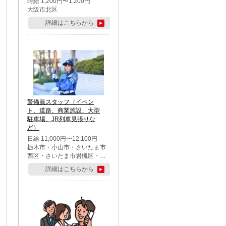
時給 1,200円〜1,200円
大阪市北区
詳細はこちらから
警備員スタッフ（イベン
ト、道路、商業施設、大型
駐車場、JR列車見張りな
ど）
日給 11,000円〜12,100円
栃木市・小山市・さいたま市
西区・さいたま市岩槻区・久
喜市・蓮田市
詳細はこちらから