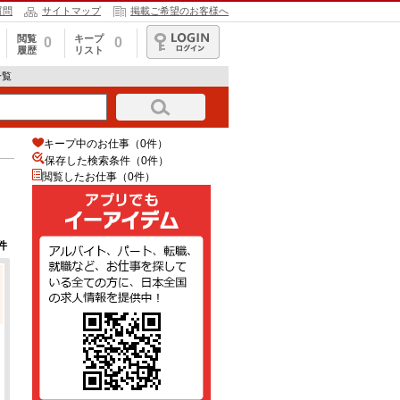
質問
サイトマップ
掲載ご希望のお客様へ
閲覧
キープ
0
0
履歴
リスト
ログイン
一覧
キープ中のお仕事（0件）
保存した検索条件（
0
件）
閲覧したお仕事（0件）
件