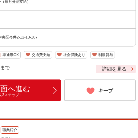
〜（毎月分割支給）
区今井2-12-13-107
車通勤OK
交通費支給
社会保険あり
制服貸与
9 まで
詳細を見る
画面へ進む
キープ
ん3ステップ！
職業紹介