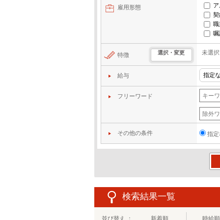
ア
雇用形態
契
職
嘱
未選択
選択・変更
特徴
給与
フリーワード
その他の条件
指定
この
検索結果一覧
並び替え ：
新着順
時給順