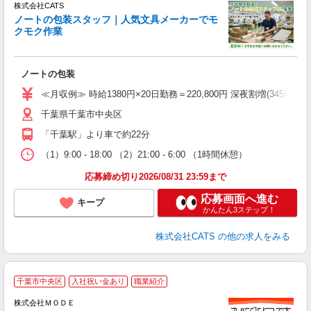
入
株式会社CATS
量
ノートの包装スタッフ｜人気文具メーカーでモ
卒
クモク作業
中
休
朝
ノートの包装
ニ
K.
≪月収例≫ 時給1380円×20日勤務＝220,800円 深夜割増(345円)×60時
千葉県千葉市中央区
「千葉駅」より車で約22分
（1）9:00 - 18:00 （2）21:00 - 6:00 （1時間休憩）
応募締め切り2026/08/31 23:59まで
応募画面へ進む
キープ
かんたん3ステップ！
株式会社CATS
の他の求人をみる
千葉市中央区
入社祝い金あり
職業紹介
株式会社ＭＯＤＥ