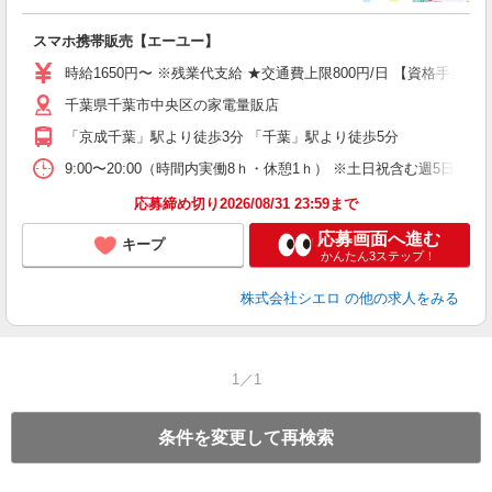
事
即
スマホ携帯販売【エーユー】
躍
ー
時給1650円〜 ※残業代支給 ★交通費上限800円/日 【資格手当
ピ
千葉県千葉市中央区の家電量販店
与
「京成千葉」駅より徒歩3分 「千葉」駅より徒歩5分
9:00〜20:00（時間内実働8ｈ・休憩1ｈ） ※土日祝含む週5日勤務
応募締め切り2026/08/31 23:59まで
応募画面へ進む
キープ
かんたん3ステップ！
株式会社シエロ
の他の求人をみる
1／1
条件を変更して再検索