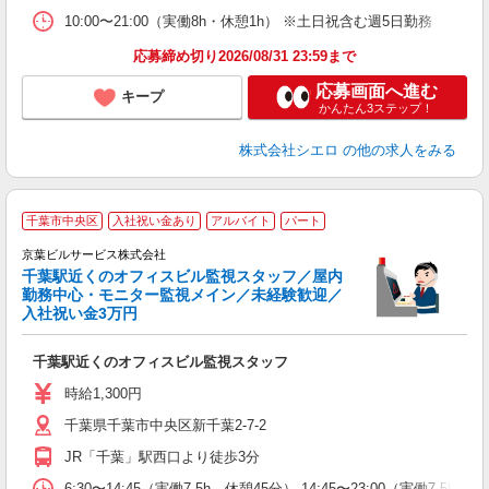
10:00〜21:00（実働8h・休憩1h） ※土日祝含む週5日勤務
応募締め切り2026/08/31 23:59まで
応募画面へ進む
キープ
かんたん3ステップ！
株式会社シエロ
の他の求人をみる
千葉市中央区
入社祝い金あり
アルバイト
パート
京葉ビルサービス株式会社
千葉駅近くのオフィスビル監視スタッフ／屋内
勤務中心・モニター監視メイン／未経験歓迎／
入社祝い金3万円
長
千葉駅近くのオフィスビル監視スタッフ
未
～
時給1,300円
千葉県千葉市中央区新千葉2-7-2
JR「千葉」駅西口より徒歩3分
6:30〜14:45（実働7.5h、休憩45分） 14:45〜23:00（実働7