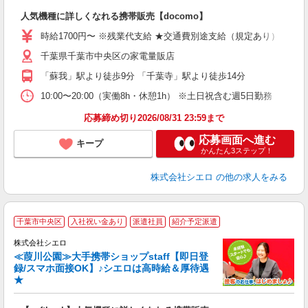
即
人気機種に詳しくなれる携帯販売【docomo】
躍
ー
時給1700円〜 ※残業代支給 ★交通費別途支給（規定あり） ゜+゜
自
千葉県千葉市中央区の家電量販店
ど
「蘇我」駅より徒歩9分 「千葉寺」駅より徒歩14分
10:00〜20:00（実働8h・休憩1h） ※土日祝含む週5日勤務
応募締め切り2026/08/31 23:59まで
応募画面へ進む
キープ
かんたん3ステップ！
株式会社シエロ
の他の求人をみる
★
千葉市中央区
入社祝い金あり
派遣社員
紹介予定派遣
♪
株式会社シエロ
≪葭川公園≫大手携帯ショップstaff【即日登
録/スマホ面接OK】♪シエロは高時給＆厚待遇
★
い
即