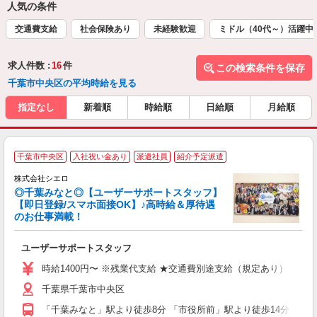
人気の条件
交通費支給
社会保険あり
未経験歓迎
ミドル（40代～）活躍中
求人件数 :
16
件
この検索条件を保存
千葉市中央区の平均時給を見る
指定なし
新着順
時給順
日給順
月給順
千葉市中央区
入社祝い金あり
派遣社員
紹介予定派遣
募
株式会社シエロ
◎千葉みなと◎【ユーザーサポートスタッフ】
【即日登録/スマホ面接OK】♪高時給＆厚待遇
のお仕事満載！
造
ユーザーサポートスタッフ
即
学
時給1400円〜 ※残業代支給 ★交通費別途支給（規定あり） ゜+゜
払
千葉県千葉市中央区
員
「千葉みなと」駅より徒歩8分 「市役所前」駅より徒歩14分