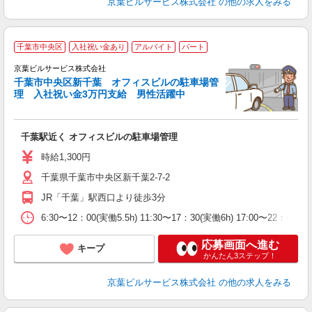
京葉ビルサービス株式会社
の他の求人をみる
千葉市中央区
入社祝い金あり
アルバイト
パート
京葉ビルサービス株式会社
応
千葉市中央区新千葉 オフィスビルの駐車場管
未
理 入社祝い金3万円支給 男性活躍中
～
千葉駅近く オフィスビルの駐車場管理
時給1,300円
千葉県千葉市中央区新千葉2-7-2
JR「千葉」駅西口より徒歩3分
6:30〜12：00(実働5.5h) 11:30〜17：30(実働6h) 17:00〜2
応募画面へ進む
キープ
かんたん3ステップ！
京葉ビルサービス株式会社
の他の求人をみる