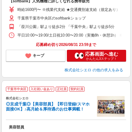
【softbank】人気機種に詳しくなれる携帯販売
躍
ー
時給1600円〜 ※残業代支給 ★交通費別途支給（規定あり） ゜+゜
自
千葉県千葉市中央区のsoftbankショップ
ン
「葭川公園」駅より徒歩2分 「千葉中央」駅より徒歩5分
平日10:00〜19:00/土日祝10:00〜20:00（実働8h・休憩1h） ※
応募締め切り2026/08/31 23:59まで
応募画面へ進む
キープ
かんたん3ステップ！
株式会社シエロ
の他の求人をみる
★
千葉市中央区
入社祝い金あり
正社員
契約社員
株式会社シエロ
◎京成千葉◎【美容部員】【即日登録/スマホ
面接OK】♪高月給＆厚待遇のお仕事満載！
加
美容部員
即