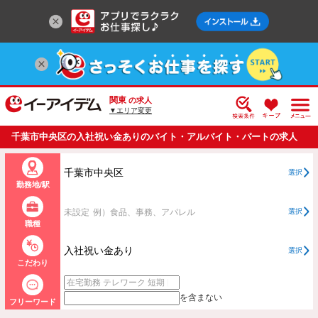
関東
の求人
▼エリア変更
千葉市中央区の入社祝い金ありのバイト・アルバイト・パートの求人
情報一覧
千葉市中央区
選択
勤務地/駅
未設定
例）食品、事務、アパレル
選択
職種
入社祝い金あり
選択
こだわり
を含まない
フリーワード