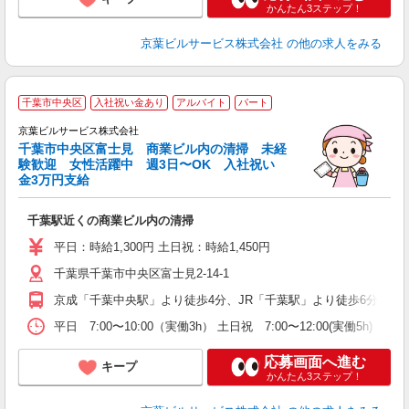
かんたん3ステップ！
京葉ビルサービス株式会社
の他の求人をみる
千葉市中央区
入社祝い金あり
アルバイト
パート
京葉ビルサービス株式会社
千葉市中央区富士見 商業ビル内の清掃 未経
験歓迎 女性活躍中 週3日〜OK 入社祝い
金3万円支給
ハ
千葉駅近くの商業ビル内の清掃
未
～
平日：時給1,300円 土日祝：時給1,450円
養
千葉県千葉市中央区富士見2-14-1
与
京成「千葉中央駅」より徒歩4分、JR「千葉駅」より徒歩6分
平日 7:00〜10:00（実働3h） 土日祝 7:00〜12:00(実働5h) ※週
応募画面へ進む
キープ
かんたん3ステップ！