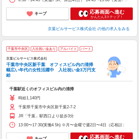
応募画面へ進む
キープ
かんたん3ステップ！
京葉ビルサービス株式会社
の他の求人をみる
千葉市中央区
入社祝い金あり
アルバイト
パート
京葉ビルサービス株式会社
千葉市中央区新千葉 オフィスビル内の清掃
幅広い年代の女性活躍中 入社祝い金3万円支
給
ー
千葉駅近くのオフィスビル内の清掃
未
～
時給1,140円
平
千葉県千葉市中央区新千葉2-7-2
ワ
JR「千葉」駅西口より徒歩3分
13:00〜17:30(実働4.5h) ※月〜金曜で週2日〜4日（応相談）
応募画面へ進む
キープ