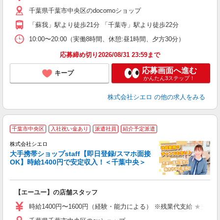
ー
千葉県千葉市中央区のdocomoショップ
自
「蘇我」駅より徒歩21分 「千葉寺」駅より徒歩22分
ど
10:00〜20:00（実働8時間、休憩:昼1時間、夕方30分）
応募締め切り2026/08/31 23:59まで
応募画面へ進む
キープ
かんたん3ステップ！
株式会社シエロ
の他の求人をみる
★
千葉市中央区
入社祝い金あり
派遣社員
紹介予定派遣
♪
株式会社シエロ
大手携帯ショップstaff【即日登録/スマホ面接
OK】時給1400円で安定収入！＜千葉中央＞
務
即
【エーユー】の店舗スタッフ
あ
時給1400円〜1600円（経験・能力による） ※残業代支給 ★交通
K