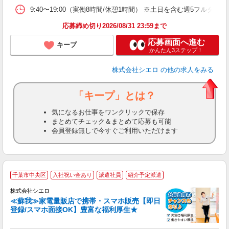
9:40〜19:00（実働8時間/休憩1時間） ※土日を含む週5フルタイム
応募締め切り2026/08/31 23:59まで
応募画面へ進む
キープ
かんたん3ステップ！
株式会社シエロ
の他の求人をみる
「キープ」とは？
気になるお仕事をワンクリックで保存
まとめてチェック＆まとめて応募も可能
会員登録無しで今すぐご利用いただけます
★
千葉市中央区
入社祝い金あり
派遣社員
紹介予定派遣
♪
株式会社シエロ
≪蘇我≫家電量販店で携帯・スマホ販売【即日
登録/スマホ面接OK】豊富な福利厚生★
い