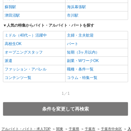
蘇我駅
海浜幕張駅
津田沼駅
市川駅
人気の特集からバイト・アルバイト・パートを探す
ミドル（40代～）活躍中
主婦・主夫歓迎
高校生OK
パート
オープニングスタッフ
短期（3ヶ月以内）
派遣
副業・WワークOK
ファッション・アパレル
職種・条件一覧
コンテンツ一覧
コラム・特集一覧
1／1
条件を変更して再検索
アルバイト・バイト・求人TOP
関東
千葉県
千葉市
千葉市中央区
入