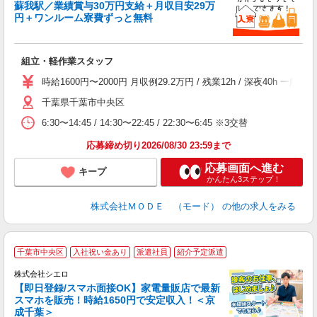
蘇我駅／業績賞与30万円支給＋月収目安29万
円＋ワンルーム寮費ずっと無料
っ
組立・軽作業スタッフ
入
場
時給1600円〜2000円 月収例29.2万円 / 残業12h / 深夜4
者
千葉県千葉市中央区
リ
問
6:30〜14:45 / 14:30〜22:45 / 22:30〜6:45 ※3交替
り
土
応募締め切り2026/08/30 23:59まで
応募画面へ進む
キープ
かんたん3ステップ！
株式会社ＭＯＤＥ （モード）
の他の求人をみる
★
千葉市中央区
入社祝い金あり
派遣社員
紹介予定派遣
♪
株式会社シエロ
【即日登録/スマホ面接OK】家電量販店で最新
スマホを販売！時給1650円で安定収入！＜京
成千葉＞