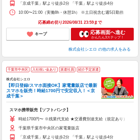
「京成千葉」駅より徒歩2分 「千葉」駅より徒歩4分
ど
10:00〜21:00（実働8h・休憩1h） ※土日祝含む週5日勤務
応募締め切り2026/08/31 23:59まで
応募画面へ進む
キープ
かんたん3ステップ！
株式会社シエロ
の他の求人をみる
★
千葉市中央区
入社祝い金あり
派遣社員
紹介予定派遣
♪
株式会社シエロ
【即日登録/スマホ面接OK】家電量販店で最新
スマホを販売！時給1700円で安定収入！＜京
成千葉＞
事
即
スマホ携帯販売【ソフトバンク】
躍
ー
時給1700円〜 ※残業代支給 ★交通費別途支給（規定あり） ゜+゜
自
千葉県千葉市中央区の家電量販店
ど
「京成千葉」駅より徒歩2分 「千葉」駅より徒歩4分