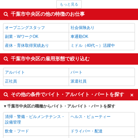
サービス提供責任者・ソーシャルワーカー
2,000円
もっと見る
個人営業
1,955円
家事代行
1,700円
千葉市中央区の他の特徴のお仕事
その他オフィスワーク・事務
1,661円
家電・携帯販売
1,608円
オープニングスタッフ
社会保険あり
千葉市中央区の他の職種の平均時給を見る
副業・WワークOK
車通勤OK
産休・育休取得実績あり
ミドル（40代～）活躍中
千葉市中央区の雇用形態で絞り込む
アルバイト
パート
正社員
派遣社員
その他の条件でバイト・アルバイト・パートを探す
千葉市中央区の職種からバイト・アルバイト・パートを探す
清掃・警備・ビルメンテナンス・
ヘルス・ビューティー
設備管理
飲食・フード
ドライバー・配達