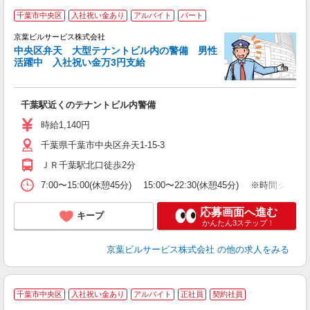
千葉市中央区
入社祝い金あり
アルバイト
パート
京葉ビルサービス株式会社
ー
中央区弁天 大型テナントビル内の警備 男性
未
活躍中 入社祝い金万3円支給
～
千葉駅近くのテナントビル内警備
時給1,140円
千葉県千葉市中央区弁天1-15-3
ＪＲ千葉駅北口徒歩2分
7:00〜15:00(休憩45分) 15:00〜22:30(休憩45分) ※時
応募画面へ進む
キープ
かんたん3ステップ！
京葉ビルサービス株式会社
の他の求人をみる
＼
千葉市中央区
入社祝い金あり
アルバイト
正社員
契約社員
間