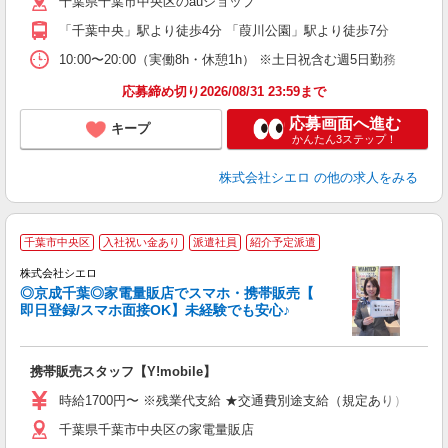
千葉県千葉市中央区のauショップ
貸
「千葉中央」駅より徒歩4分 「葭川公園」駅より徒歩7分
10:00〜20:00（実働8h・休憩1h） ※土日祝含む週5日勤務
応募締め切り2026/08/31 23:59まで
応募画面へ進む
キープ
かんたん3ステップ！
株式会社シエロ
の他の求人をみる
★
千葉市中央区
入社祝い金あり
派遣社員
紹介予定派遣
♪
株式会社シエロ
◎京成千葉◎家電量販店でスマホ・携帯販売【
即日登録/スマホ面接OK】未経験でも安心♪
理
携帯販売スタッフ【Y!mobile】
即
躍
時給1700円〜 ※残業代支給 ★交通費別途支給（規定あり） ゜+゜
ー
千葉県千葉市中央区の家電量販店
自