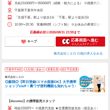
学
月給231000円〜355000円（経験・能力による） ※残業代支給
務
千葉県千葉市中央区
員
「京成千葉」駅より徒歩1分 「千葉」駅より徒歩2分
10:00〜20:30 実働8時間（シフト制） ※お休みの希望日を考
応募締め切り2026/08/31 23:59まで
応募画面へ進む
キープ
かんたん3ステップ！
株式会社シエロ
の他の求人をみる
★
千葉市中央区
入社祝い金あり
派遣社員
紹介予定派遣
♪
株式会社シエロ
◎蘇我◎【即日登録/スマホ面接OK】大手携帯
ショップstaff！裏ワザ便利機能も知れちゃう♪
理
【docomo】の携帯販売スタッフ
即
躍
時給1550円〜 ※残業代支給 ★交通費別途支給（規定あり） ゜+゜