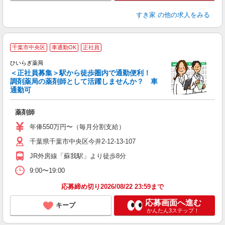
すき家
の他の求人をみる
千葉市中央区
車通勤OK
正社員
か
ひいらぎ薬局
＜正社員募集＞駅から徒歩圏内で通勤便利！
す
調剤薬局の薬剤師として活躍しませんか？ 車
高
通勤可
薬剤師
年俸550万円〜（毎月分割支給）
千葉県千葉市中央区今井2-12-13-107
JR外房線「蘇我駅」より徒歩8分
9:00〜19:00
応募締め切り2026/08/22 23:59まで
応募画面へ進む
キープ
かんたん3ステップ！