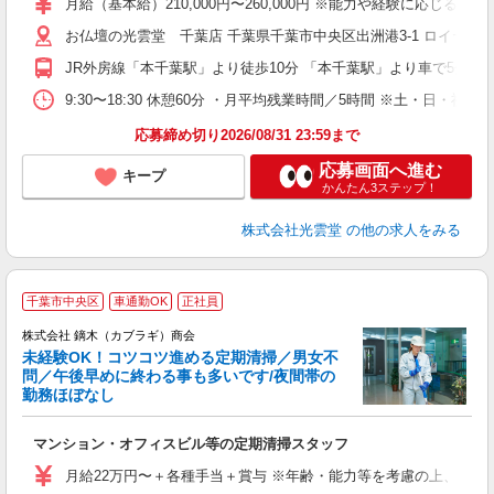
月給（基本給）210,000円〜260,000円 ※能力や経験に応じる
お仏壇の光雲堂 千葉店 千葉県千葉市中央区出洲港3-1 ロイヤル
り
JR外房線「本千葉駅」より徒歩10分 「本千葉駅」より車で5分／
9:30〜18:30 休憩60分 ・月平均残業時間／5時間 ※土
応募締め切り2026/08/31 23:59まで
応募画面へ進む
キープ
かんたん3ステップ！
株式会社光雲堂
の他の求人をみる
千葉市中央区
車通勤OK
正社員
株式会社 鏑木（カブラギ）商会
未経験OK！コツコツ進める定期清掃／男女不
問／午後早めに終わる事も多いです/夜間帯の
勤務ほぼなし
制
マンション・オフィスビル等の定期清掃スタッフ
入
ミ
月給22万円〜＋各種手当＋賞与 ※年齢・能力等を考慮の上、当
通