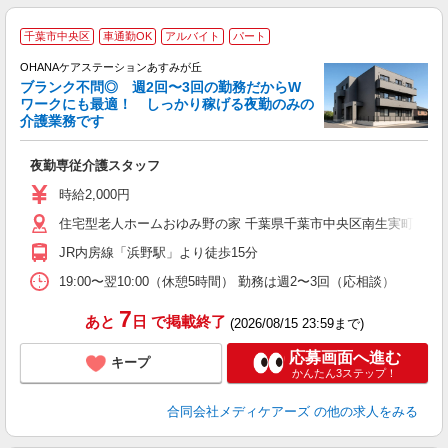
千葉市中央区
車通勤OK
アルバイト
パート
上
OHANAケアステーションあすみが丘
ブランク不問◎ 週2回〜3回の勤務だからW
ワークにも最適！ しっかり稼げる夜勤のみの
介護業務です
ひ
夜勤専従介護スタッフ
入
～
時給2,000円
煙
住宅型老人ホームおゆみ野の家 千葉県千葉市中央区南生実町162-1
支
JR内房線「浜野駅」より徒歩15分
19:00〜翌10:00（休憩5時間） 勤務は週2〜3回（応相談）
7
あと
日
で掲載終了
(2026/08/15 23:59まで)
応募画面へ進む
キープ
かんたん3ステップ！
合同会社メディケアーズ
の他の求人をみる