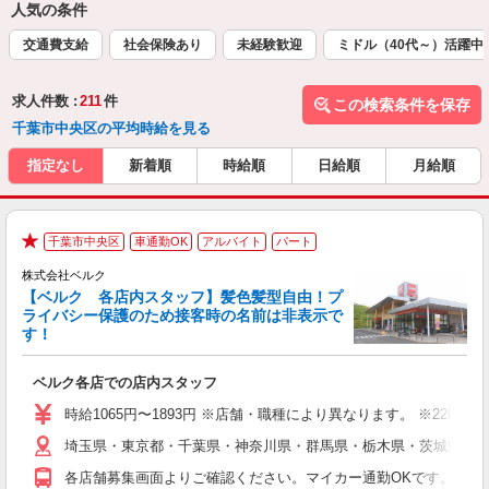
人気の条件
交通費支給
社会保険あり
未経験歓迎
ミドル（40代～）活躍中
求人件数 :
211
件
この検索条件を保存
千葉市中央区の平均時給を見る
指定なし
新着順
時給順
日給順
月給順
千葉市中央区
車通勤OK
アルバイト
パート
★
株式会社ベルク
【ベルク 各店内スタッフ】髪色髪型自由！プ
ライバシー保護のため接客時の名前は非表示で
す！
た
ベルク各店での店内スタッフ
フ
シ
時給1065円〜1893円 ※店舗・職種により異なります。 ※22
O
埼玉県・東京都・千葉県・神奈川県・群馬県・栃木県・茨城県内の
企
支
各店舗募集画面よりご確認ください。マイカー通勤OKです。