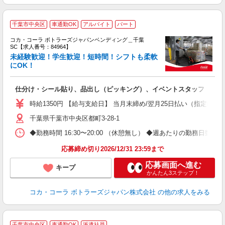
千葉市中央区
車通勤OK
アルバイト
パート
コカ・コーラ ボトラーズジャパンベンディング＿千葉
SC【求人番号：84964】
未経験歓迎！学生歓迎！短時間！シフトも柔軟
にOK！
未
K
仕分け・シール貼り、品出し（ピッキング）、イベントスタッフ
車
時給1350円 【給与支給日】 当月末締め/翌月25日払い（指定口座
千葉県千葉市中央区都町3-28-1
◆勤務時間 16:30〜20:00 （休憩無し） ◆週あたりの勤務日数 
応募締め切り2026/12/31 23:59まで
応募画面へ進む
キープ
かんたん3ステップ！
コカ・コーラ ボトラーズジャパン株式会社
の他の求人をみる
千葉市中央区
車通勤OK
派遣社員