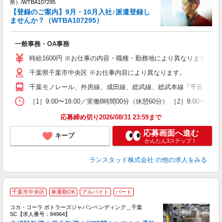
所）/WTBA107295
す
【登録のご案内】9月・10月入社♪派遣登録し
未
ませんか？（WTBA107295）
一般事務・OA事務
時給1600円 ※お仕事の内容・職種・勤務地により異なります。 
千葉県千葉市中央区 ※お仕事内容により異なります。
千葉モノレール、外房線、成田線、総武線、総武本線「千葉」駅よ
［1］9:00〜18:00／実働8時間00分（休憩60分） ［2］9:
応募締め切り2026/08/31 23:59まで
応募画面へ進む
キープ
かんたん3ステップ！
ランスタッド株式会社
の他の求人をみる
千葉市中央区
車通勤OK
アルバイト
パート
コカ・コーラ ボトラーズジャパンベンディング＿千葉
SC【求人番号：84964】