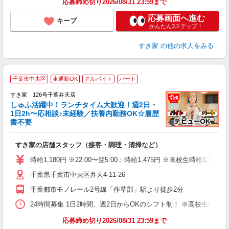
応募締め切り2026/08/31 23:59まで
応募画面へ進む
キープ
かんたん3ステップ！
すき家
の他の求人をみる
≪
千葉市中央区
車通勤OK
アルバイト
パート
すき家 126号千葉弁天店
しゅふ活躍中！ランチタイム大歓迎！週2日・
安
1日2h〜応相談♪未経験／扶養内勤務OK☆履歴
書不要
の
すき家の店舗スタッフ（接客・調理・清掃など）
履
タ
時給1,180円 ※22:00〜翌5:00：時給1,475円 ※高校生時給1,140
（
千葉県千葉市中央区弁天4-11-26
夜
事
千葉都市モノレール2号線「作草部」駅より徒歩2分
24時間募集 1日2時間、週2日からOKのシフト制！ ※高校生のシ
応募締め切り2026/08/31 23:59まで