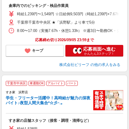
験
倉庫内でのピッキング・検品作業員
婦
～
時給1,239円〜1,549円 ☆日給例9,503円（時給1,239円×7.67h) 
週
千葉県千葉市中央区 ★「浜野駅」より車で5分
ピ
な
8:00〜17:00（実働7.67h・休憩1.33h） ※週3日〜勤務OK・シフト
応募締め切り2026/09/05 23:59まで
応募画面へ進む
キープ
かんたん3ステップ！
株式会社ビリーフ
の他の求人をみる
千葉市中央区
車通勤OK
アルバイト
パート
すき家 浜野店
学生・フリーター活躍中！高時給が魅力の深夜
バイト♪夜型人間大集合*☆彡･.｡
つ
すき家の店舗スタッフ（接客・調理・清掃など）
履
ミ
時給1,538円