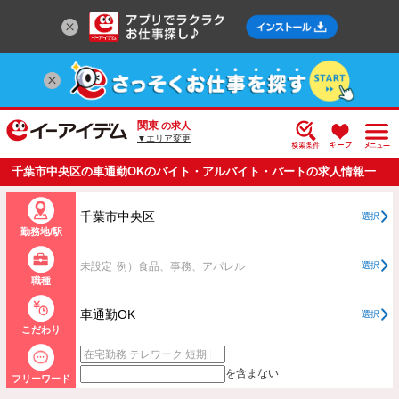
関東
の求人
▼エリア変更
千葉市中央区の車通勤OKのバイト・アルバイト・パートの求人情報一
覧
千葉市中央区
選択
勤務地/駅
未設定
例）食品、事務、アパレル
選択
職種
車通勤OK
選択
こだわり
を含まない
フリーワード