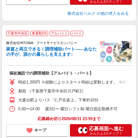
かんたん3ステップ！
株式会社ベルク
の他の求人をみる
千葉市中央区
車通勤OK
アルバイト
パート
調
株式会社HITOWA フードサービスカンパニー
家庭と両立できる！調理補助パート――あなた
の手が、誰かの暮らしを支えます♪
し
ン
福祉施設での調理補助【アルバイト・パート】
朝
接
時給1,200円 ※経験によりスタート時給は変動します。 ※AP
者
都苑 （千葉県千葉市中央区川戸町2）
リ
ー
大森台駅よりバス「仁戸名坂上」下車約10分
煙
5:00〜14:00 週3日〜 曜日シフト制 曜日固定勤務不可
助
応募締め切り2026/08/31 23:59まで
応募画面へ進む
キープ
かんたん3ステップ！