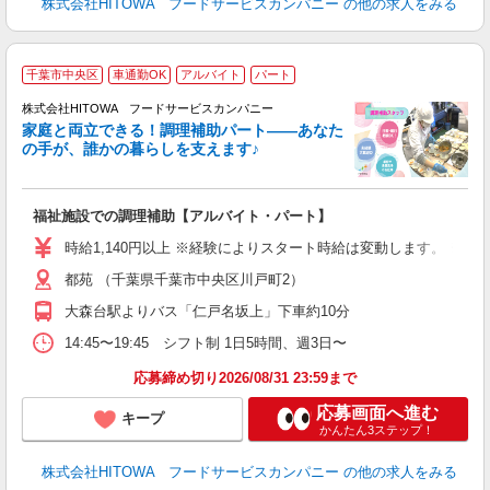
株式会社HITOWA フードサービスカンパニー
の他の求人をみる
千葉市中央区
車通勤OK
アルバイト
パート
調
株式会社HITOWA フードサービスカンパニー
家庭と両立できる！調理補助パート――あなた
の手が、誰かの暮らしを支えます♪
し
ン
福祉施設での調理補助【アルバイト・パート】
昼
W
時給1,140円以上 ※経験によりスタート時給は変動します。 ※
都苑 （千葉県千葉市中央区川戸町2）
迎
ル
大森台駅よりバス「仁戸名坂上」下車約10分
り
煙
14:45〜19:45 シフト制 1日5時間、週3日〜
食
応募締め切り2026/08/31 23:59まで
応募画面へ進む
キープ
かんたん3ステップ！
株式会社HITOWA フードサービスカンパニー
の他の求人をみる