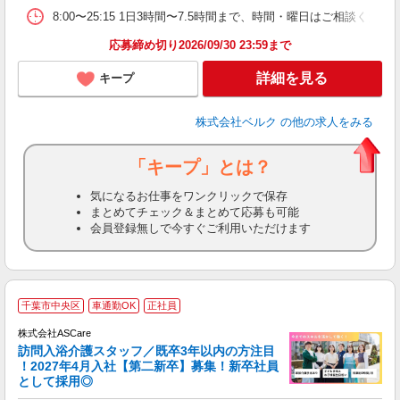
8:00〜25:15 1日3時間〜7.5時間まで、時間・曜日はご相談
応募締め切り2026/09/30 23:59まで
詳細を見る
キープ
株式会社ベルク
の他の求人をみる
「キープ」とは？
気になるお仕事をワンクリックで保存
まとめてチェック＆まとめて応募も可能
会員登録無しで今すぐご利用いただけます
ア
千葉市中央区
車通勤OK
正社員
リ
株式会社ASCare
訪問入浴介護スタッフ／既卒3年以内の方注目
！2027年4月入社【第二新卒】募集！新卒社員
として採用◎