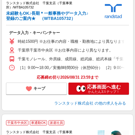
ランスタッド株式会社 千葉支店（千葉事業
所）/WTBA105732
な
未経験もOK♪長期＊一般事務やデータ入力♪
未
登録のご案内★ （WTBA105732）
内
データ入力・キーパンチャー
時給1500円 ※お仕事の内容・職種・勤務地により異なります。 
千葉県千葉市中央区 ※お仕事内容により異なります。
千葉モノレール、外房線、成田線、総武線、総武本線「千葉」駅よ
［1］9:00〜18:00／実働8時間00分（休憩60分） ［2］9:
応募締め切り2026/08/31 23:59まで
応募画面へ進む
キープ
かんたん3ステップ！
ランスタッド株式会社
の他の求人をみる
千葉市中央区
車通勤OK
派遣社員
♪
ランスタッド株式会社 千葉支店（千葉事業