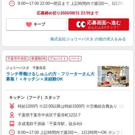
9:00〜17:00 22:00〜閉店まで 上記時間内で週2回〜、1日
応募締め切り2026/08/31 23:59まで
応募画面へ進む
キープ
かんたん3ステップ！
株式会社ジョリーパスタ
の他の求人をみる
千葉市中央区
車通勤OK
アルバイト
パート
ジョリーパスタ 千葉寺店
ランチ帯働けるしゅふの方・フリーターさん大
募集！＜キッチン＞未経験OK
ピ
キッチン（フード）スタッフ
未
内
時給1200円 ※22:00以降は時給1500円 ※労働組合費あり（基本
千葉県千葉市中央区千葉寺町1222-7
京成電鉄千原線「千葉寺駅」徒歩4分
9:00〜17:00 上記時間内で週2回〜、1日2時間〜OK ※シフト