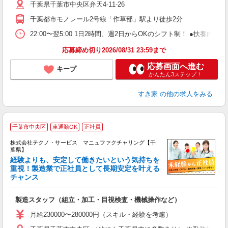
千葉県千葉市中央区弁天4-11-26
勤
社
千葉都市モノレール2号線「作草部」駅より徒歩2分
22:00〜翌5:00 1日2時間、週2日からOKのシフト制！ ●扶養内勤務
応募締め切り2026/08/31 23:59まで
応募画面へ進む
キープ
かんたん3ステップ！
すき家
の他の求人をみる
千葉市中央区
車通勤OK
正社員
株式会社テクノ・サービス マニュファクチャリング【千
葉県】
経験よりも、安定して働きたいという気持ちを
重視！製造業で正社員として長期安定を叶える
チャンス
く
入
製造スタッフ（組立・加工・目視検査・機械操作など）
未
あ
月給230000〜280000円（スキル・経験を考慮）
遣