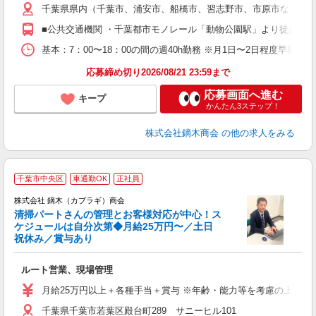
千葉県県内（千葉市、浦安市、船橋市、習志野市、市原市など） 都
社
■公共交通機関 ・千葉都市モノレール「動物公園駅」より徒歩9分 
基本：7：00〜18：00の間の週40h勤務 ※月1日〜2日程度
応募締め切り2026/08/21 23:59まで
応募画面へ進む
キープ
かんたん3ステップ！
株式会社鏑木商会
の他の求人をみる
千葉市中央区
車通勤OK
正社員
株式会社 鏑木（カブラギ）商会
清掃パートさんの管理とお客様対応が中心！ス
ケジュールは自分次第◆月給25万円〜／土日
祝休み／賞与あり
を
入
ルート営業、現場管理
躍
ぼ
月給25万円以上＋各種手当＋賞与 ※年齢・能力等を考慮の上、当
制
千葉県千葉市若葉区殿台町289 サニーヒル101