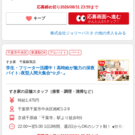
応募締め切り2026/08/31 23:59まで
応募画面へ進む
キープ
かんたん3ステップ！
株式会社ジョリーパスタ
の他の求人をみる
千葉市中央区
車通勤OK
アルバイト
パート
すき家 千葉蘇我店
学生・フリーター活躍中！高時給が魅力の深夜
バイト♪夜型人間大集合*☆彡･.｡
つ
すき家の店舗スタッフ（接客・調理・清掃など）
履
ミ
時給1,475円
～
千葉県千葉市中央区南町1-2-9
勤
社
京成千原線「千葉寺」駅より徒歩8分
22:00〜翌5:00 1日2時間、週2日からOKのシフト制！ ●扶養内勤務