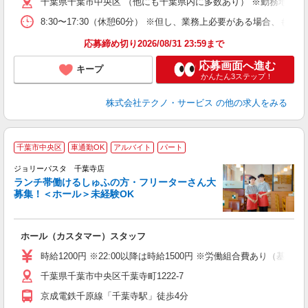
千葉県千葉市中央区 （他にも千葉県内に多数あり） ※勤務地はご
8:30〜17:30（休憩60分） ※但し、業務上必要がある場合
応募締め切り2026/08/31 23:59まで
応募画面へ進む
キープ
かんたん3ステップ！
株式会社テクノ・サービス
の他の求人をみる
千葉市中央区
車通勤OK
アルバイト
パート
ジョリーパスタ 千葉寺店
ランチ帯働けるしゅふの方・フリーターさん大
募集！＜ホール＞未経験OK
ま
ホール（カスタマー）スタッフ
未
内
時給1200円 ※22:00以降は時給1500円 ※労働組合費あり（基本
千葉県千葉市中央区千葉寺町1222-7
京成電鉄千原線「千葉寺駅」徒歩4分