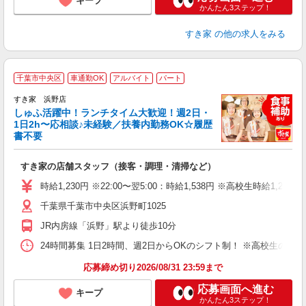
キープ
かんたん3ステップ！
すき家
の他の求人をみる
≪
千葉市中央区
車通勤OK
アルバイト
パート
すき家 浜野店
しゅふ活躍中！ランチタイム大歓迎！週2日・
安
1日2h〜応相談♪未経験／扶養内勤務OK☆履歴
書不要
の
すき家の店舗スタッフ（接客・調理・清掃など）
履
タ
時給1,230円 ※22:00〜翌5:00：時給1,538円 ※高校生時給1,200
（
千葉県千葉市中央区浜野町1025
夜
事
JR内房線「浜野」駅より徒歩10分
24時間募集 1日2時間、週2日からOKのシフト制！ ※高校生のシ
応募締め切り2026/08/31 23:59まで
応募画面へ進む
キープ
かんたん3ステップ！