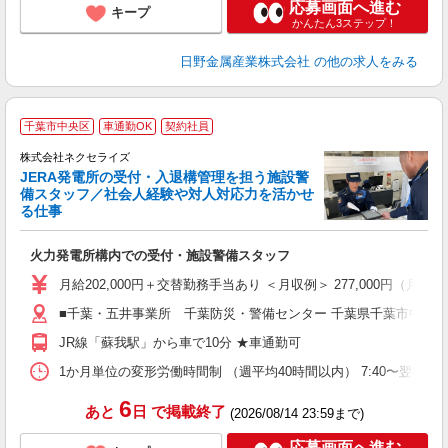
応募画面へ進む
キープ
かんたん3ステップ！
日野金属産業株式会社
の他の求人をみる
千葉市中央区
車通勤OK
契約社員
株式会社ネクセライズ
JERA発電所の受付・入退構管理を担う施設警
し
備スタッフ／社会人経験や対人対応力を活かせ
る仕事
の
火力発電所構内での受付・施設警備スタッフ
未
月給202,000円＋交替勤務手当あり ＜月収例＞ 277,000円（月10
■千葉・五井事業所 千葉防災・警備センター 千葉県千葉市中央区蘇
JR線「蘇我駅」から車で10分 ★車通勤可
1か月単位の変形労働時間制 （週平均40時間以内） 7:40〜翌8:
6
あと
日
で掲載終了
(2026/08/14 23:59まで)
応募画面へ進む