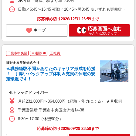
JR各線「蘇我」駅より車で10分
日勤／6:45〜15:45 夜勤／18:45〜翌3:45 ※いず
応募締め切り2026/12/31 23:59まで
応募画面へ進む
キープ
かんたん3ステップ！
千葉市中央区
車通勤OK
正社員
日野金属産業株式会社
≪職務経験不問≫あなたのキャリア形成を応援
！ 手厚いバックアップ体制＆充実の休暇の安
定環境です！
手
4tトラックドライバー
ボ
月給231,000円〜364,000円（経験・能力による） ★月収例 3
千葉営業所 千葉市中央区出洲港14-38
8:30〜17:30（休憩90分）
応募締め切り2026/09/29 23:59まで