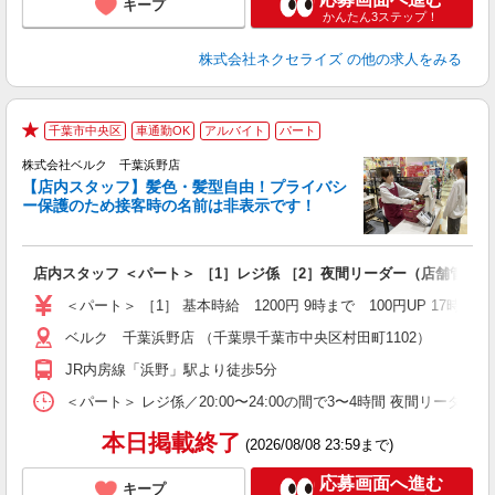
キープ
かんたん3ステップ！
株式会社ネクセライズ
の他の求人をみる
千葉市中央区
車通勤OK
アルバイト
パート
★
株式会社ベルク 千葉浜野店
【店内スタッフ】髪色・髪型自由！プライバシ
ー保護のため接客時の名前は非表示です！
の
は
り
店内スタッフ ＜パート＞ ［1］レジ係 ［2］夜間リーダー（店舗管理
未
内
＜パート＞ ［1］ 基本時給 1200円 9時まで 100円UP 1
車
ベルク 千葉浜野店 （千葉県千葉市中央区村田町1102）
JR内房線「浜野」駅より徒歩5分
＜パート＞ レジ係／20:00〜24:00の間で3〜4時間 夜間リーダ
本日掲載終了
(2026/08/08 23:59まで)
応募画面へ進む
キープ