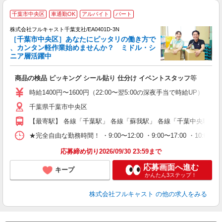
千葉市中央区
車通勤OK
アルバイト
パート
株式会社フルキャスト千葉支社/EA0401D-3N
［千葉市中央区］あなたにピッタリの働き方で
、カンタン軽作業始めませんか？ ミドル・シ
ニア層活躍中
フ
商品の検品 ピッキング シール貼り 仕分け イベントスタッフ等
友
リ
時給1400円〜1600円（22:00〜翌5:00の深夜手当で時給UP） 
～
千葉県千葉市中央区
り
以
【最寄駅】 各線「千葉駅」 各線「蘇我駅」 各線「千葉中央駅」
勤
車
★完全自由な勤務時間！ ・9:00〜12:00 ・9:00〜17:00 ・10
支
応募締め切り2026/09/30 23:59まで
応募画面へ進む
キープ
かんたん3ステップ！
株式会社フルキャスト
の他の求人をみる