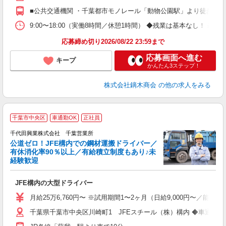
■公共交通機関 ・千葉都市モノレール「動物公園駅」より徒歩9分 ・
9:00〜18:00（実働8時間／休憩1時間） ◆残業は基本なし！ 
応募締め切り2026/08/22 23:59まで
応募画面へ進む
キープ
かんたん3ステップ！
株式会社鏑木商会
の他の求人をみる
3
千葉市中央区
車通勤OK
正社員
千代田興業株式会社 千葉営業所
公道ゼロ！JFE構内での鋼材運搬ドライバー／
有休消化率90％以上／有給積立制度もあり♪未
経験歓迎
く
JFE構内の大型ドライバー
ボ
月給25万6,760円〜 ※試用期間1〜2ヶ月（日給9,000円〜／能力
千葉県千葉市中央区川崎町1 JFEスチール（株）構内 ◆車通勤