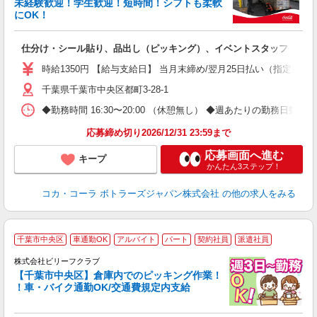
未経験歓迎！学生歓迎！短時間！シフトも柔軟
にOK！
別
仕分け・シール貼り、品出し（ピッキング）、イベントスタッフ
未
K
時給1350円 【給与支給日】 当月末締め/翌月25日払い（指定口座
車
千葉県千葉市中央区都町3-28-1
◆勤務時間 16:30〜20:00 （休憩無し） ◆週あたりの勤務日数 
応募締め切り2026/12/31 23:59まで
応募画面へ進む
キープ
かんたん3ステップ！
コカ・コーラ ボトラーズジャパン株式会社
の他の求人をみる
千葉市中央区
車通勤OK
アルバイト
パート
契約社員
派遣社員
♪
ー
株式会社ビリーフクラブ
リ
【千葉市中央区】倉庫内でのピッキング作業！
！車・バイク通勤OK/交通費規定内支給
お
入