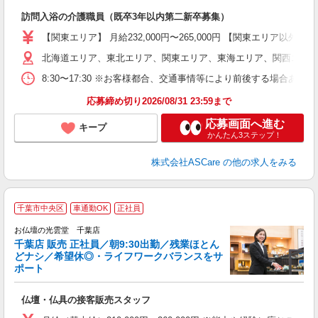
［
訪問入浴の介護職員（既卒3年以内第二新卒募集）
W
経
【関東エリア】 月給232,000円〜265,000円 【関東エリア
2
北海道エリア、東北エリア、関東エリア、東海エリア、関西エリア
率
8:30〜17:30 ※お客様都合、交通事情等により前後する場合あ
あ
応募締め切り2026/08/31 23:59まで
応募画面へ進む
キープ
かんたん3ステップ！
株式会社ASCare
の他の求人をみる
千葉市中央区
車通勤OK
正社員
お仏壇の光雲堂 千葉店
千葉店 販売 正社員／朝9:30出勤／残業ほとん
どナシ／希望休◎・ライフワークバランスをサ
ポート
業
仏壇・仏具の接客販売スタッフ
未
車