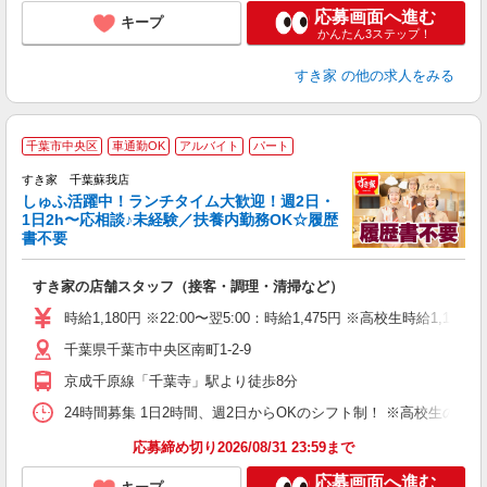
応募画面へ進む
キープ
かんたん3ステップ！
すき家
の他の求人をみる
≪
千葉市中央区
車通勤OK
アルバイト
パート
すき家 千葉蘇我店
しゅふ活躍中！ランチタイム大歓迎！週2日・
安
1日2h〜応相談♪未経験／扶養内勤務OK☆履歴
書不要
の
すき家の店舗スタッフ（接客・調理・清掃など）
履
タ
時給1,180円 ※22:00〜翌5:00：時給1,475円 ※高校生時給1,140
（
千葉県千葉市中央区南町1-2-9
夜
事
京成千原線「千葉寺」駅より徒歩8分
24時間募集 1日2時間、週2日からOKのシフト制！ ※高校生のシ
応募締め切り2026/08/31 23:59まで
応募画面へ進む