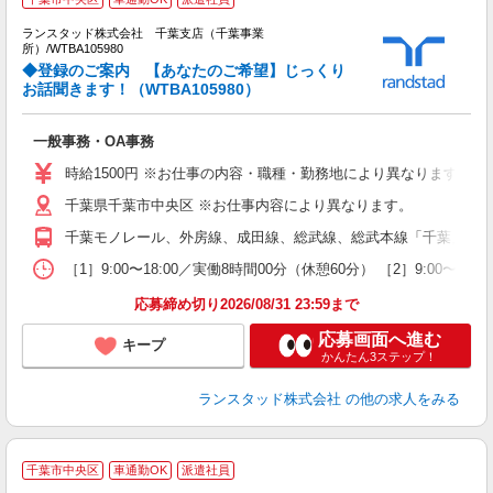
ま
ランスタッド株式会社 千葉支店（千葉事業
所）/WTBA105980
ま
◆登録のご案内 【あなたのご希望】じっくり
未
お話聞きます！（WTBA105980）
一般事務・OA事務
時給1500円 ※お仕事の内容・職種・勤務地により異なります。 
千葉県千葉市中央区 ※お仕事内容により異なります。
千葉モノレール、外房線、成田線、総武線、総武本線「千葉」駅よ
［1］9:00〜18:00／実働8時間00分（休憩60分） ［2］9:
応募締め切り2026/08/31 23:59まで
応募画面へ進む
キープ
かんたん3ステップ！
ランスタッド株式会社
の他の求人をみる
千葉市中央区
車通勤OK
派遣社員