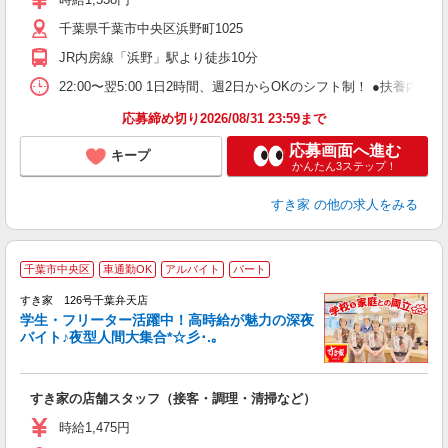
～
千葉県千葉市中央区浜野町1025
勤
社
JR内房線「浜野」駅より徒歩10分
22:00〜翌5:00 1日2時間、週2日からOKのシフト制！ ●扶養内勤務
応募締め切り2026/08/31 23:59まで
応募画面へ進む
キープ
かんたん3ステップ！
すき家
の他の求人をみる
千葉市中央区
車通勤OK
アルバイト
パート
すき家 126号千葉弁天店
学生・フリーター活躍中！高時給が魅力の深夜
バイト♪夜型人間大集合*☆彡･.｡
つ
すき家の店舗スタッフ（接客・調理・清掃など）
履
ミ
時給1,475円
～