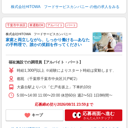
株式会社HITOWA フードサービスカンパニー
の他の求人をみる
千葉市中央区
車通勤OK
アルバイト
パート
ー
株式会社HITOWA フードサービスカンパニー
家庭と両立しながら、しっかり働ける―あなた
の手料理で、誰かの笑顔を作ってください
て
福祉施設での調理員【アルバイト・パート】
朝
相
時給1,300円以上 ※経験によりスタート時給は変動します。 ※
験
都苑 （千葉県千葉市中央区川戸町2）
主
躍
大森台駅よりバス「仁戸名坂上」下車約10分
由
5:00〜14:00 11:00〜20:00 休憩60分 週2〜5日 1日8時間〜
な
応募締め切り2026/08/31 23:59まで
応募画面へ進む
キープ
かんたん3ステップ！