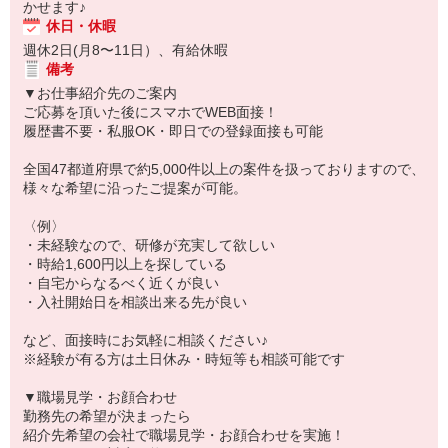
かせます♪
休日・休暇
週休2日(月8〜11日）、有給休暇
備考
▼お仕事紹介先のご案内
ご応募を頂いた後にスマホでWEB面接！
履歴書不要・私服OK・即日での登録面接も可能
全国47都道府県で約5,000件以上の案件を扱っておりますので、
様々な希望に沿ったご提案が可能。
〈例〉
・未経験なので、研修が充実して欲しい
・時給1,600円以上を探している
・自宅からなるべく近くが良い
・入社開始日を相談出来る先が良い
など、面接時にお気軽に相談ください♪
※経験が有る方は土日休み・時短等も相談可能です
▼職場見学・お顔合わせ
勤務先の希望が決まったら
紹介先希望の会社で職場見学・お顔合わせを実施！