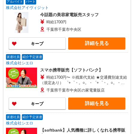
アルバイト
パート
株式会社アイヴィジット
今話題の美容家電販売スタッフ
時給1700円
千葉県千葉市中央区
詳細を見る
キープ
派遣社員
紹介予定派遣
株式会社シエロ
スマホ携帯販売【ソフトバンク】
時給1700円〜 ※残業代支給 ★交通費別途支給
（規定あり） ゜+゜・。○。・゜+゜・。○。・゜
+゜ 入社祝い金10万円支給(規定有) お友達を紹介
千葉県千葉市中央区の家電量販店
頂くと, インセンティブ支給(規定有) ★月2回払
い・週払い可能（規程有）★ ゜・。○。・゜
詳細を見る
キープ
+゜・。○。・゜+゜
派遣社員
紹介予定派遣
株式会社シエロ
【softbank】人気機種に詳しくなれる携帯販