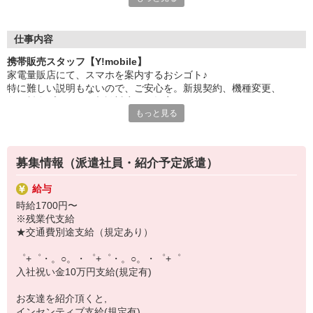
日々変わる専門知識を覚えるのはやっぱり大変。
でも心配ご無用！
仕事内容
シエロのご紹介するお店は、チームワークが良く
携帯販売スタッフ【Y!mobile】
お互いに教え合ったり、フォローしあったりする
家電量販店にて、スマホを案内するおシゴト♪
和気あいあいとした人間関係がある店舗ばかり！
特に難しい説明もないので、ご安心を。新規契約、機種変更、
皆で一緒にステップアップしましょう♪
各種料金プランのご相談対応・ご提案などをお願いします。
もっと見る
【選べるお仕事いろいろ】
初めての方でも安心♪
￣￣￣￣￣￣￣￣￣￣￣
あなた専属のコーディネーターが親切・丁寧にフォローするので、
▼オフィスワーク
満足度◎
事務、経理、データ入力、コールセンター、受付
募集情報（派遣社員・紹介予定派遣）
▼工場・製造・軽作業系
■携帯やインターネット販売業務
機械/食品製造・梱包・仕分け・加工・組立・検査
給与
docomo(ドコモ)/au(エーユー)・KDDI/softbank(ソフトバンク)など
▼美容系
時給1700円〜
の大手キャリアから
眉毛サロンのアイブロウ・ネイリスト・エステ
※残業代支給
ワイモバイル(Y!mobille)、楽天モバイル、UQなど格安スマホまで幅
▼営業・販売
★交通費別途支給（規定あり）
広く紹介可能♪
法人営業・アパレル販売・個別指導塾・人材紹介
人気のApple（アップル）店舗もございます！
▼人気案件も多数♪
゜+゜・。○。・゜+゜・。○。・゜+゜
短期・期間限定・オープニング・官公庁案件
入社祝い金10万円支給(規定有)
上場/優良/大手企業など
お友達を紹介頂くと,
【スマホ面接実施中】
インセンティブ支給(規定有)