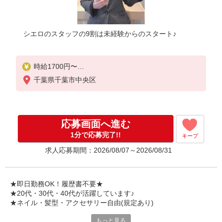
シエロのスタッフの9割は未経験からのスタート♪
時給1700円〜
※残業代支給
千葉県千葉市中央区
★交通費別途支給（規定あり）
゜+゜・。○。・゜+゜・。○。・゜+゜
入社祝い金10万円支給(規定有)
応募画面へ進む
お友達を紹介頂くと,
1分で応募完了!!
キープ
インセンティブ支給(規定有)
求人応募期間：2026/08/07～2026/08/31
★月2回払い・週払い可能（規程有）★
゜・。○。・゜+゜・。○。・゜+゜
★即日勤務OK！履歴書不要★
★20代・30代・40代が活躍しています♪
★ネイル・髪型・アクセサリー自由(規定あり)
もっと見る
新しい機種やプラン。