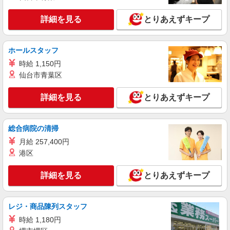
契約社員
ソフトバンク販売契約社員【千葉市中央区エリア】
詳細を見る
とりあえずキープ
家電量販店内の携帯販売スタッフ
月給 279,340円 〜 279,340円 試用期間なし ※
ホールスタッフ
経験・能力による 【試用期間】時給 0 円 〜 0 円
■ソフトバンク販売契約社員【千葉市中央区エ
時給 1,150円
リア】 千葉県千葉市中央区
仙台市青葉区
詳細を見る
キープ
詳細を見る
とりあえずキープ
正社員
総合病院の清掃
ソフトバンク千葉店
【店長職】ソフトバンクショップの携帯販売ス
月給 257,400円
タッフ
港区
月給 260,000円 〜 322,000円 試用期間あり 6
ヶ月 月給25万円以上 ※経験・能力による 【試用
詳細を見る
とりあえずキープ
期間】月給 260000 円 〜 322000 円
■ソフトバンク千葉店 千葉県 千葉市中央区 富
士見2丁目 5‐12 GRAND CENTRAL CHIBA
1F
レジ・商品陳列スタッフ
詳細を見る
キープ
時給 1,180円