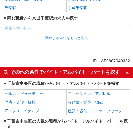
千葉駅
京成千葉駅
同じ職種から京成千葉駅の求人を探す
家電・携帯販売
関連する条件をもっと見る
同じ雇用形態から京成千葉駅の求人を探す
派遣社員
紹介予定派遣
同じ特徴から京成千葉駅の求人を探す
ID：AE0807949382
即日勤務OK
履歴書不要
その他の条件でバイト・アルバイト・パートを探す
Web面接OK
未経験歓迎
千葉市中央区の職種からバイト・アルバイト・パートを探す
ミドル（40代～）活躍中
英語が活かせる
ヘルス・ビューティー
ファッション・アパレル
語学力を活かせる（英語以外）
高収入・高額
医療・介護・福祉
軽作業・製造・物流
ボーナス・賞与あり
昇給あり
IT・クリエイティブ
建築・設備・アクティブワーク
日払い
週払い
10時～勤務OK
千葉市中央区の人気の職種からバイト・アルバイト・パートを探
髪型・髪色自由
す
ネイルOK
ピアスOK