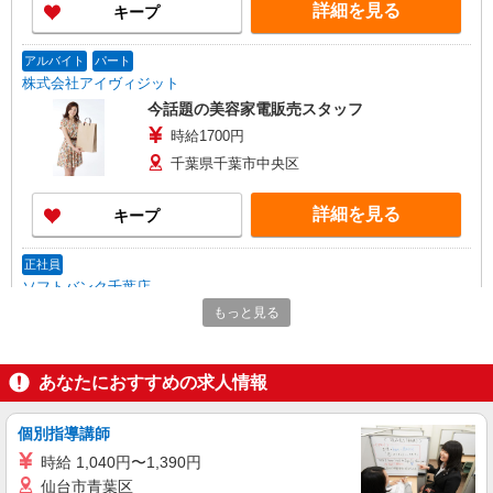
詳細を見る
キープ
アルバイト
パート
株式会社アイヴィジット
今話題の美容家電販売スタッフ
時給1700円
千葉県千葉市中央区
詳細を見る
キープ
正社員
ソフトバンク千葉店
ソフトバンクショップの携帯販売スタッフ
もっと見る
月給 233,500円 〜 260,200円 固定残業代:
23,500円 〜 26,200円（15時間相当） ＊＿ 試用期
間あり 6ヶ月 ※経験・能力による 【試用期間】月
あなたにおすすめの求人情報
■ソフトバンク千葉店 千葉県 千葉市中央区 富
給 233500 円 〜 260200 円
士見2丁目 5‐12 GRAND CENTRAL CHIBA
1F
個別指導講師
詳細を見る
キープ
時給 1,040円〜1,390円
仙台市青葉区