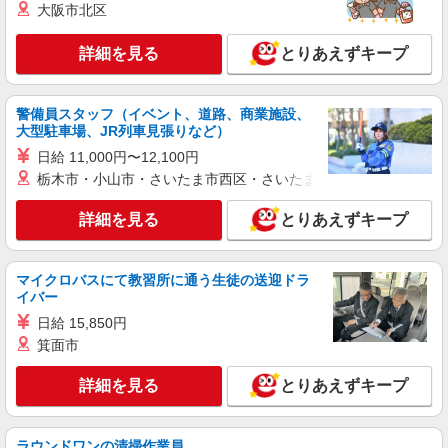
大阪市北区
≪携帯販売｜家電量販店のソフトバンクコーナ
ー≫
詳細を見る
とりあえずキープ
時給1500円 ◆交通費規定支給
千葉県千葉市中央区富士見
警備員スタッフ（イベント、道路、商業施設、
詳細を見る
大型駐車場、JR列車見張りなど）
キープ
日給 11,000円〜12,100円
派遣社員
栃木市・小山市・さいたま市西区・さいたま市岩槻区・久喜市・
株式会社日本パーソナルビジネス 首都圏支社（T11_109）
詳細を見る
とりあえずキープ
≪携帯販売｜家電量販店のauコーナー≫
時給1700円〜1800円 ◆交通費規定支給◆直雇
用へ切替後：月給286,200円＋交通費
マイクロバスにて教習所に通う生徒の送迎ドラ
千葉県千葉市中央区富士見
イバー
日給 15,850円
詳細を見る
キープ
箕面市
派遣社員
詳細を見る
とりあえずキープ
株式会社日本パーソナルビジネス 首都圏支社（T11_597）
≪携帯販売｜家電量販店のワイモバイルコーナ
ー≫
ラウンドワンの清掃作業員