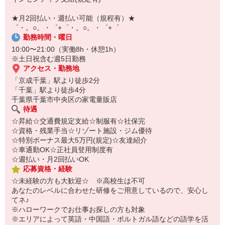
￣￣￣￣￣￣￣￣￣
自宅に居ながらスマホでカンタン面接OK！
★月2回払い・週払い可能（規程有）★
オンライン面談なのでスピード対応。
゜・。○。・゜+゜・。○。・゜+゜
勤務時間・曜日
10:00〜21:00（実働8h・休憩1h）
※土日祝含む週5日勤務
アクセス・勤務地
「京成千葉」駅より徒歩2分
「千葉」駅より徒歩4分
千葉県千葉市中央区の家電量販店
待遇
☆昇給☆交通費規定支給☆制服有☆社保完
☆資格・残業手当☆リゾート施設・ジム優待
☆特別ボーナス最大5万円(規定)☆友達紹介
☆車通勤OK☆正社員登用制度有
☆週払い・月2回払いOK
応募資格・経験
☆未経験の方も大歓迎☆ ※高校生は不可
あなたのレベルに合わせた研修をご用意しているので、安心し
てネ♪
※ハローワークでお仕事お探しの方も対象
※エリアによって英語・中国語・ポルトガル語などの語学を活