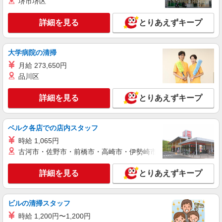
堺市堺区
派遣社員
株式会社日本パーソナルビジネス 首都圏支社（T11_187）
詳細を見る
とりあえずキープ
≪携帯販売｜家電量販店のauコーナー≫
時給1700円〜1800円 ◆交通費規定支給◆直雇
大学病院の清掃
用へ切替後：月給286,200円＋交通費
月給 273,650円
千葉県千葉市中央区富士見
品川区
詳細を見る
キープ
詳細を見る
とりあえずキープ
派遣社員
株式会社日本パーソナルビジネス 首都圏支社（T11_212）
ベルク各店での店内スタッフ
≪携帯販売｜家電量販店のauコーナー≫
時給 1,065円
時給1700円〜1800円 ◆交通費規定支給◆直雇
古河市・佐野市・前橋市・高崎市・伊勢崎市・太田市・館林市・
用へ切替後：月給286,200円＋交通費
千葉県千葉市中央区川崎町
詳細を見る
とりあえずキープ
詳細を見る
キープ
ビルの清掃スタッフ
派遣社員
時給 1,200円〜1,200円
株式会社日本パーソナルビジネス 首都圏支社（T11_1201）