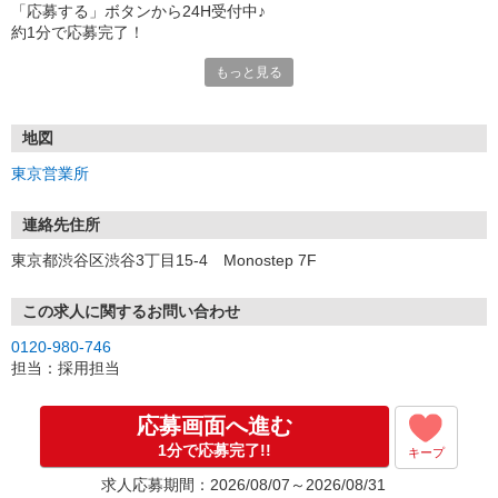
「応募する」ボタンから24H受付中♪
約1分で応募完了！
もっと見る
■電話応募の場合
電話応募も歓迎！（受付:10:00〜20:00）
土日祝も受付中♪
地図
【選考フロー】
東京営業所
①応募から3営業日を目安に、メールorお電話でご連絡します。
②面接日時を決定！「0120」から始まる電話番号からご連絡します
★スマホでWEB面接（LINEなど）・出張面接・事務所面接と選べま
連絡先住所
す
東京都渋谷区渋谷3丁目15-4 Monostep 7F
③面接実施（履歴書不要）
④勤務開始（スタート日は応相談）
※ご希望があれば、職場見学の調整もOKです！
この求人に関するお問い合わせ
0120-980-746
お気軽にご応募ください♪
担当：採用担当
応募画面へ進む
1分で応募完了!!
キープ
求人応募期間：2026/08/07～2026/08/31