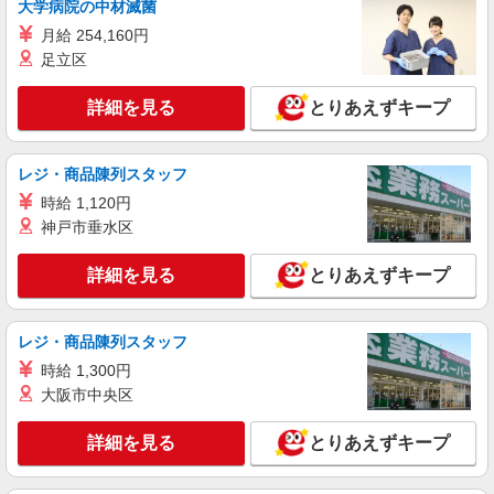
大学病院の中材滅菌
千葉県千葉市中央区川崎町
月給 254,160円
足立区
詳細を見る
キープ
詳細を見る
とりあえずキープ
正社員
株式会社ケーズホールディングス
【2027年新卒採用】接客・販売スタッフ
レジ・商品陳列スタッフ
【大卒】 基本給 260,000円 【短
時給 1,120円
大・専門卒】 基本給 240,000円 ※上記は2026
神戸市垂水区
年4月実績。 ・各種手当 役職、通勤、時間外、家
店舗名：ハーバーシティ蘇我店 住所：千葉県
族、目標達成、資格 等
千葉市中央区川崎町1-16 ※入社後は必ず、通勤圏
詳細を見る
とりあえずキープ
内の店舗へ配属 ※入社時の人員状況により、近隣
※平
の他店舗へ配属される可能性がございます。 ※入
詳細を見る
キープ
均年収570万円 ※平均勤続年数17年以上
社数年後は、関東全域（茨城県、東京都、千葉
県、埼玉県、神奈川県、栃木県、群馬県）及び山
レジ・商品陳列スタッフ
梨県内での転居を伴う転勤があります。
時給 1,300円
大阪市中央区
詳細を見る
とりあえずキープ