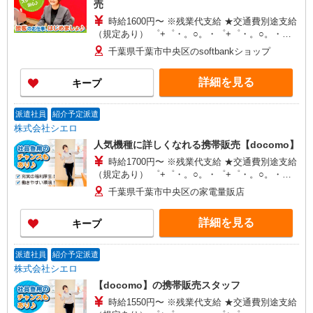
売
時給1600円〜 ※残業代支給 ★交通費別途支給
（規定あり） ゜+゜・。○。・゜+゜・。○。・゜
+゜ 入社祝い金10万円支給(規定有) お友達を紹介
千葉県千葉市中央区のsoftbankショップ
頂くと, インセンティブ支給(規定有) ★月2回払
い・週払い可能（規程有）★ ゜・。○。・゜
詳細を見る
キープ
+゜・。○。・゜+゜
派遣社員
紹介予定派遣
株式会社シエロ
人気機種に詳しくなれる携帯販売【docomo】
時給1700円〜 ※残業代支給 ★交通費別途支給
（規定あり） ゜+゜・。○。・゜+゜・。○。・゜
+゜ 入社祝い金10万円支給(規定有) お友達を紹介
千葉県千葉市中央区の家電量販店
頂くと, インセンティブ支給(規定有) ★月2回払
い・週払い可能（規程有）★ ゜・。○。・゜
詳細を見る
キープ
+゜・。○。・゜+゜
派遣社員
紹介予定派遣
株式会社シエロ
【docomo】の携帯販売スタッフ
時給1550円〜 ※残業代支給 ★交通費別途支給