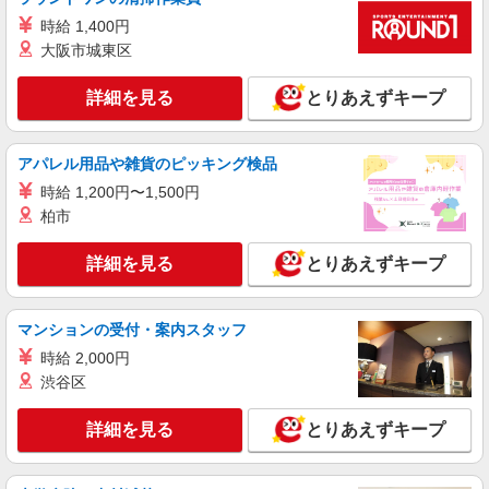
時給1500円 ◆交通費規定支給
時給 1,400円
千葉県千葉市中央区
大阪市城東区
詳細を見る
キープ
詳細を見る
とりあえずキープ
正社員
アパレル用品や雑貨のピッキング検品
株式会社ケーズホールディングス
接客スタッフ(総合職)
時給 1,200円〜1,500円
柏市
大卒：基本給 260,000円 短大・専門卒：基本
給 240,000円 高卒：基本給 225,000円 ※上記
は2026年4月実績。 ※経験・年齢などを考慮し、
詳細を見る
とりあえずキープ
店舗名：ハーバーシティ蘇我店 住所：千葉県
加給・優遇いたします。 ・各種手当 役職、通勤、
千葉市中央区川崎町1-16 ※入社時の人員状況によ
時間外、家族、目標達成、資格 等
り、近隣の他店舗へ配属される可能性がございま
す。 ※入社数年後は、関東全域（茨城県、東京
マンションの受付・案内スタッフ
詳細を見る
キープ
都、千葉県、埼玉県、神奈川県、栃木県、群馬
時給 2,000円
県）及び山梨県内での転居を伴う転勤がありま
渋谷区
す。
派遣社員
株式会社日本パーソナルビジネス 首都圏支社（T11_1349）
詳細を見る
とりあえずキープ
≪携帯販売｜大型スマホショップのソフトバン
クコーナー≫
時給1500円 ◆交通費規定支給