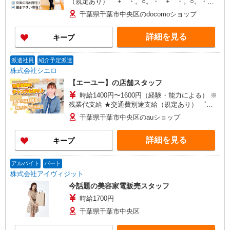
（規定あり） ゜+゜・。○。・゜+゜・。○。・゜
+゜ 入社祝い金10万円支給(規定有) お友達を紹介
千葉県千葉市中央区のdocomoショップ
頂くと, インセンティブ支給(規定有) ★月2回払
い・週払い可能（規程有）★ ゜・。○。・゜
詳細を見る
キープ
+゜・。○。・゜+゜
派遣社員
紹介予定派遣
株式会社シエロ
【エーユー】の店舗スタッフ
時給1400円〜1600円（経験・能力による） ※
残業代支給 ★交通費別途支給（規定あり） ゜
+゜・。○。・゜+゜・。○。・゜+゜ 入社祝い金10
千葉県千葉市中央区のauショップ
万円支給(規定有) お友達を紹介頂くと, インセンテ
ィブ支給(規定有) ★月2回払い・週払い可能（規程
詳細を見る
キープ
有）★ ゜・。○。・゜+゜・。○。・゜+゜
アルバイト
パート
株式会社アイヴィジット
今話題の美容家電販売スタッフ
時給1700円
千葉県千葉市中央区