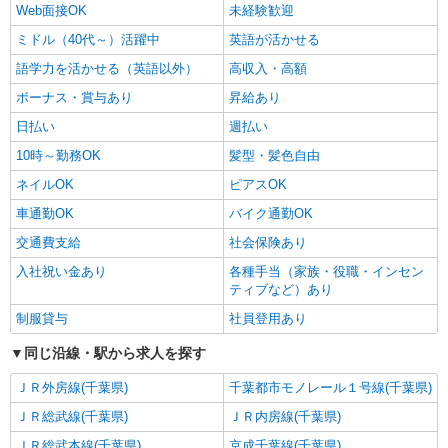
Web面接OK
未経験歓迎
ミドル（40代～）活躍中
英語が活かせる
語学力を活かせる（英語以外）
高収入・高額
ボーナス・賞与あり
昇給あり
日払い
週払い
10時～勤務OK
髪型・髪色自由
ネイルOK
ピアスOK
車通勤OK
バイク通勤OK
交通費支給
社会保険あり
入社祝い金あり
各種手当（家族・役職・インセン
ティブなど）あり
制服貸与
社員登用あり
同じ沿線・駅から求人を探す
ＪＲ外房線(千葉県)
千葉都市モノレール１号線(千葉県)
ＪＲ総武線(千葉県)
ＪＲ内房線(千葉県)
ＪＲ総武本線(千葉県)
京成千葉線(千葉県)