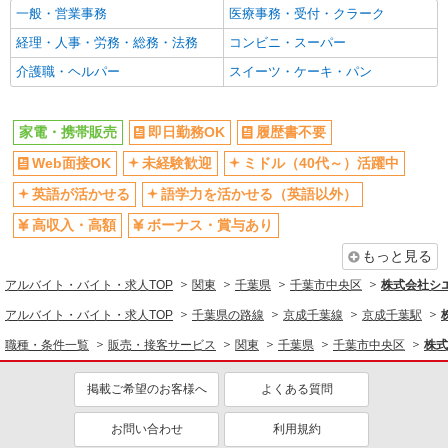
一般・営業事務
医療事務・受付・クラーク
車通勤OK
バイク通勤OK
経理・人事・労務・総務・法務
コンビニ・スーパー
交通費支給
社会保険あり
介護職・ヘルパー
スイーツ・ケーキ・パン
入社祝い金あり
各種手当（家族・役職・インセン
ティブなど）あり
制服貸与
社員登用あり
家電・携帯販売
即日勤務OK
履歴書不要
同じ職種から求人を探す
Web面接OK
未経験歓迎
ミドル（40代～）活躍中
販売・接客サービス
英語が活かせる
語学力を活かせる（英語以外）
家電・携帯販売
高収入・高額
ボーナス・賞与あり
もっと見る
同じ特徴から求人を探す
アルバイト・バイト・求人TOP
関東
千葉県
千葉市中央区
株式会社シ
未経験歓迎
ミドル（40代～）活躍中
アルバイト・バイト・求人TOP
千葉県の路線
京成千葉線
京成千葉駅
英語が活かせる
ボーナス・賞与あり
職種・条件一覧
販売・接客サービス
関東
千葉県
千葉市中央区
株式
日払い
車通勤OK
交通費支給
社会保険あり
掲載ご希望のお客様へ
よくある質問
社員登用あり
お問い合わせ
利用規約