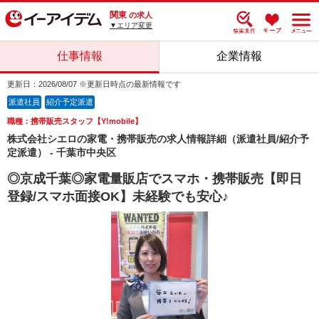
関東
の求人
▼エリア変更
仕事情報
企業情報
更新日：2026/08/07 ※更新日時点の最新情報です
派遣社員
紹介予定派遣
職種：携帯販売スタッフ【Y!mobile】
株式会社シエロの家電・携帯販売の求人情報詳細（派遣社員/紹介予
定派遣） - 千葉市中央区
◎京成千葉◎家電量販店でスマホ・携帯販売【即日
登録/スマホ面接OK】未経験でも安心♪