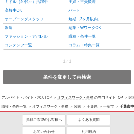
ミドル（40代～）活躍中
主婦・主夫歓迎
高校生OK
パート
オープニングスタッフ
短期（3ヶ月以内）
派遣
副業・WワークOK
ファッション・アパレル
職種・条件一覧
コンテンツ一覧
コラム・特集一覧
1／1
条件を変更して再検索
アルバイト・バイト・求人TOP
オフィスワーク・事務
の専門サイトTOP
関
職種・条件一覧
オフィスワーク・事務
関東
千葉県
千葉市
千葉市中
掲載ご希望のお客様へ
よくある質問
お問い合わせ
利用規約