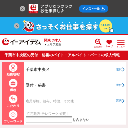
関東
の求人
▼エリア変更
千葉市中央区の受付・秘書のバイト・アルバイト・パートの求人情報
一覧
千葉市中央区
選択
勤務地/駅
受付・秘書
選択
職種
雇用形態、給与、特徴、その他
選択
こだわり
を含まない
フリーワード