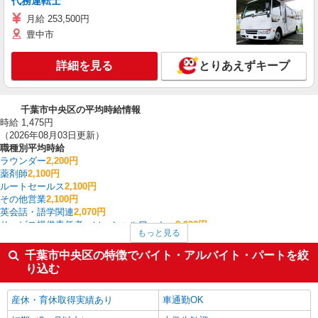
代務運転士
月給 253,500円
豊中市
詳細を見る
とりあえずキープ
千葉市中央区の平均時給情報
時給 1,475円
（2026年08月03日更新）
職種別平均時給
ラウンダー
2,200円
薬剤師
2,100円
ルートセールス
2,100円
その他営業
2,100円
英会話・語学関連
2,070円
サービス提供責任者・ソーシャルワーカー
2,000円
もっと見る
個人営業
1,955円
家事代行
1,700円
千葉市中央区の特徴でバイト・アルバイト・パートを絞
その他オフィスワーク・事務
1,661円
り込む
家電・携帯販売
1,608円
千葉市中央区の他の職種の平均時給を見る
産休・育休取得実績あり
車通勤OK