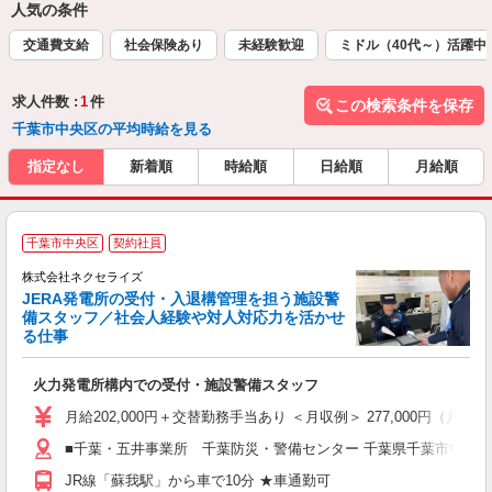
人気の条件
交通費支給
社会保険あり
未経験歓迎
ミドル（40代～）活躍中
求人件数 :
1
件
この検索条件を保存
千葉市中央区の平均時給を見る
指定なし
新着順
時給順
日給順
月給順
千葉市中央区
契約社員
株式会社ネクセライズ
JERA発電所の受付・入退構管理を担う施設警
し
備スタッフ／社会人経験や対人対応力を活かせ
る仕事
の
火力発電所構内での受付・施設警備スタッフ
未
月給202,000円＋交替勤務手当あり ＜月収例＞ 277,000円（月10
■千葉・五井事業所 千葉防災・警備センター 千葉県千葉市中央区蘇
JR線「蘇我駅」から車で10分 ★車通勤可