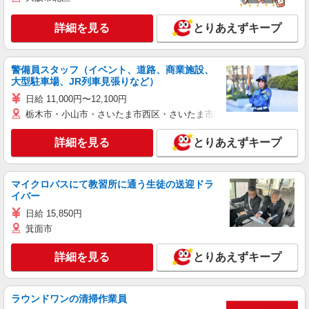
詳細を見る
とりあえずキープ
警備員スタッフ（イベント、道路、商業施設、
大型駐車場、JR列車見張りなど）
日給 11,000円〜12,100円
栃木市・小山市・さいたま市西区・さいたま市岩槻区・久喜市・蓮田
詳細を見る
とりあえずキープ
マイクロバスにて教習所に通う生徒の送迎ドラ
イバー
日給 15,850円
箕面市
詳細を見る
とりあえずキープ
ラウンドワンの清掃作業員