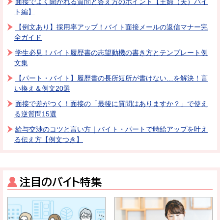
面接でよく聞かれる質問と答え方のポイント【主婦（夫）バイ
ト編】
【例文あり】採用率アップ！バイト面接メールの返信マナー完
全ガイド
学生必見！バイト履歴書の志望動機の書き方とテンプレート例
文集
【パート・バイト】履歴書の長所短所が書けない…を解決！言
い換え＆例文20選
面接で差がつく！面接の「最後に質問はありますか？」で使え
る逆質問15選
給与交渉のコツと言い方｜バイト・パートで時給アップを叶え
る伝え方【例文つき】
注目のバイト特集