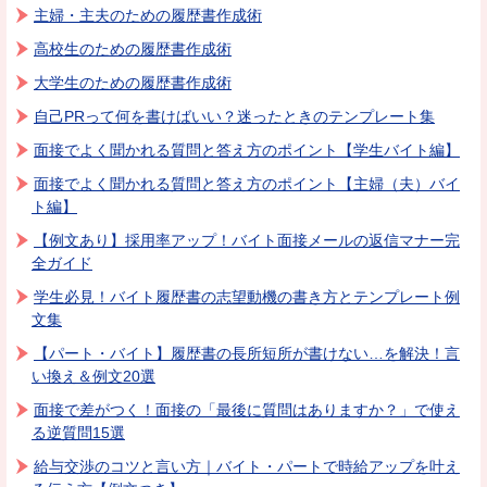
主婦・主夫のための履歴書作成術
高校生のための履歴書作成術
大学生のための履歴書作成術
自己PRって何を書けばいい？迷ったときのテンプレート集
面接でよく聞かれる質問と答え方のポイント【学生バイト編】
面接でよく聞かれる質問と答え方のポイント【主婦（夫）バイ
ト編】
【例文あり】採用率アップ！バイト面接メールの返信マナー完
全ガイド
学生必見！バイト履歴書の志望動機の書き方とテンプレート例
文集
【パート・バイト】履歴書の長所短所が書けない…を解決！言
い換え＆例文20選
面接で差がつく！面接の「最後に質問はありますか？」で使え
る逆質問15選
給与交渉のコツと言い方｜バイト・パートで時給アップを叶え