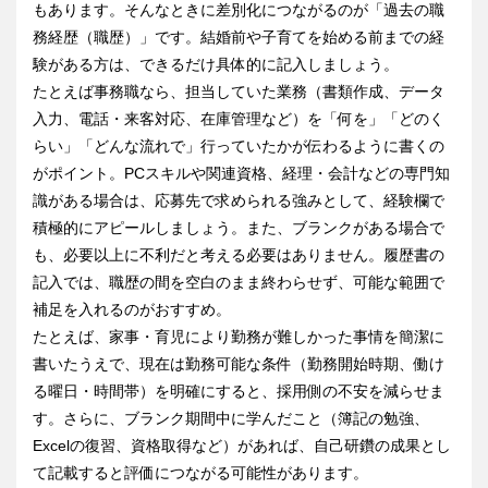
もあります。そんなときに差別化につながるのが「過去の職
務経歴（職歴）」です。結婚前や子育てを始める前までの経
験がある方は、できるだけ具体的に記入しましょう。
たとえば事務職なら、担当していた業務（書類作成、データ
入力、電話・来客対応、在庫管理など）を「何を」「どのく
らい」「どんな流れで」行っていたかが伝わるように書くの
がポイント。PCスキルや関連資格、経理・会計などの専門知
識がある場合は、応募先で求められる強みとして、経験欄で
積極的にアピールしましょう。また、ブランクがある場合で
も、必要以上に不利だと考える必要はありません。履歴書の
記入では、職歴の間を空白のまま終わらせず、可能な範囲で
補足を入れるのがおすすめ。
たとえば、家事・育児により勤務が難しかった事情を簡潔に
書いたうえで、現在は勤務可能な条件（勤務開始時期、働け
る曜日・時間帯）を明確にすると、採用側の不安を減らせま
す。さらに、ブランク期間中に学んだこと（簿記の勉強、
Excelの復習、資格取得など）があれば、自己研鑽の成果とし
て記載すると評価につながる可能性があります。