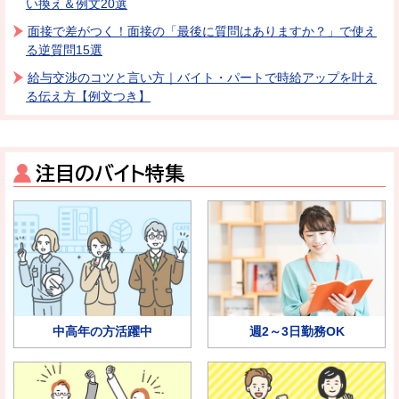
い換え＆例文20選
面接で差がつく！面接の「最後に質問はありますか？」で使え
る逆質問15選
給与交渉のコツと言い方｜バイト・パートで時給アップを叶え
る伝え方【例文つき】
注目のバイト特集
中高年の方活躍中
週2～3日勤務OK