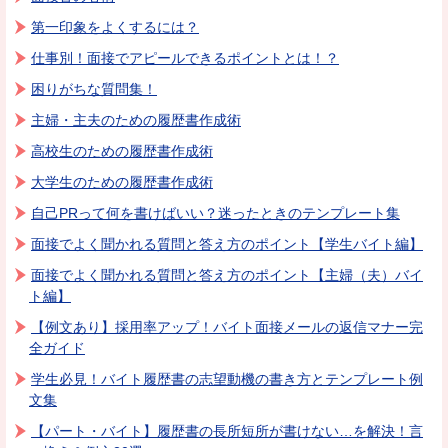
第一印象をよくするには？
仕事別！面接でアピールできるポイントとは！？
困りがちな質問集！
主婦・主夫のための履歴書作成術
高校生のための履歴書作成術
大学生のための履歴書作成術
自己PRって何を書けばいい？迷ったときのテンプレート集
面接でよく聞かれる質問と答え方のポイント【学生バイト編】
面接でよく聞かれる質問と答え方のポイント【主婦（夫）バイ
ト編】
【例文あり】採用率アップ！バイト面接メールの返信マナー完
全ガイド
学生必見！バイト履歴書の志望動機の書き方とテンプレート例
文集
【パート・バイト】履歴書の長所短所が書けない…を解決！言