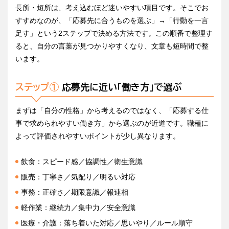
長所・短所は、考え込むほど迷いやすい項目です。そこでお
すすめなのが、「応募先に合うものを選ぶ」→「行動を一言
足す」という2ステップで決める方法です。この順番で整理す
ると、自分の言葉が見つかりやすくなり、文章も短時間で整
います。
ステップ①
応募先に近い「働き方」で選ぶ
まずは「自分の性格」から考えるのではなく、「応募する仕
事で求められやすい働き方」から選ぶのが近道です。職種に
よって評価されやすいポイントが少し異なります。
飲食：スピード感／協調性／衛生意識
販売：丁寧さ／気配り／明るい対応
事務：正確さ／期限意識／報連相
軽作業：継続力／集中力／安全意識
医療・介護：落ち着いた対応／思いやり／ルール順守