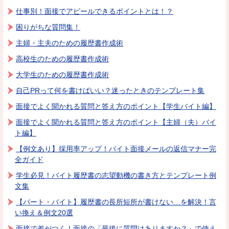
仕事別！面接でアピールできるポイントとは！？
困りがちな質問集！
主婦・主夫のための履歴書作成術
高校生のための履歴書作成術
大学生のための履歴書作成術
自己PRって何を書けばいい？迷ったときのテンプレート集
面接でよく聞かれる質問と答え方のポイント【学生バイト編】
面接でよく聞かれる質問と答え方のポイント【主婦（夫）バイ
ト編】
【例文あり】採用率アップ！バイト面接メールの返信マナー完
全ガイド
学生必見！バイト履歴書の志望動機の書き方とテンプレート例
文集
【パート・バイト】履歴書の長所短所が書けない…を解決！言
い換え＆例文20選
面接で差がつく！面接の「最後に質問はありますか？」で使え