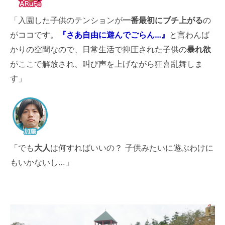
「入園した子供のテンションが
一番最初にブチ上がる
の
がココです。
『さあ自由に遊んでごらん…』
と言わんば
かりの空間なので、日常生活で抑圧された子供の
暴れ欲
がここで解放され、叫び声を上げながら狂喜乱舞しま
す」
「でも
大人
は何すればいいの？ 子供みたいに遊ぶわけに
もいかないし…」