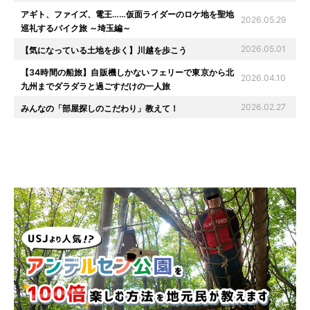
アギト、ファイズ、電王……仮面ライダーのロケ地を聖地
2026.05.29
巡礼するバイク旅 ～埼玉編～
2026.05.01
【気になっている土地を歩く】川越を歩こう
【34時間の船旅】自販機しかないフェリーで東京から北
2026.04.10
九州までダラダラと過ごすだけの一人旅
2026.02.27
みんなの「部屋探しのこだわり」教えて！