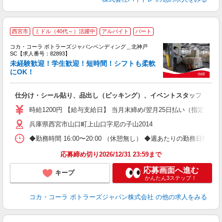
西宮市
ミドル（40代～）活躍中
アルバイト
パート
コカ・コーラ ボトラーズジャパンベンディング＿北神戸
SC【求人番号：82893】
未経験歓迎！学生歓迎！短時間！シフトも柔軟
にOK！
別
仕分け・シール貼り、品出し（ピッキング）、イベントスタッフ
未
日
時給1200円 【給与支給日】 当月末締め/翌月25日払い（指定口座
通
兵庫県西宮市山口町上山口字尼の子山2014
◆勤務時間 16:00〜20:00 （休憩無し） ◆週あたりの勤務日数 
応募締め切り2026/12/31 23:59まで
応募画面へ進む
キープ
かんたん3ステップ！
コカ・コーラ ボトラーズジャパン株式会社
の他の求人をみる