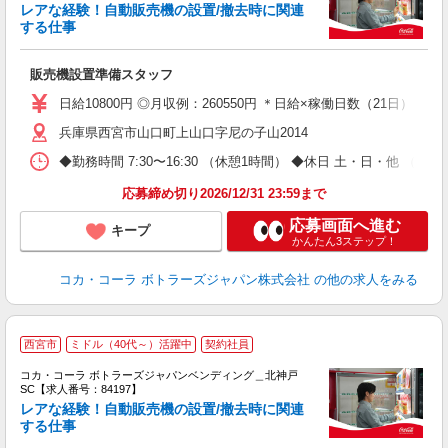
レアな経験！自動販売機の設置/撤去時に関連
する仕事
別
販売機設置準備スタッフ
未
企
日給10800円 ◎月収例：260550円 ＊日給×稼働日数（21日）＋残業
兵庫県西宮市山口町上山口字尼の子山2014
◆勤務時間 7:30〜16:30 （休憩1時間） ◆休日 土・日・他 （
応募締め切り2026/12/31 23:59まで
応募画面へ進む
キープ
かんたん3ステップ！
コカ・コーラ ボトラーズジャパン株式会社
の他の求人をみる
西宮市
ミドル（40代～）活躍中
契約社員
コカ・コーラ ボトラーズジャパンベンディング＿北神戸
SC【求人番号：84197】
レアな経験！自動販売機の設置/撤去時に関連
す
する仕事
未