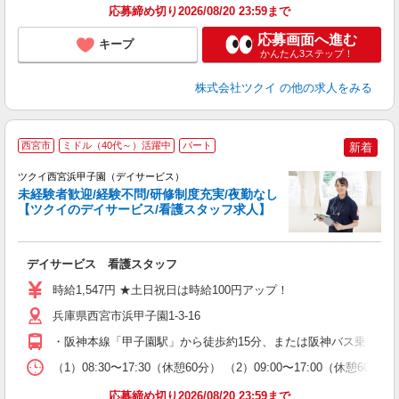
応募締め切り2026/08/20 23:59まで
応募画面へ進む
キープ
かんたん3ステップ！
株式会社ツクイ
の他の求人をみる
西宮市
ミドル（40代～）活躍中
パート
新着
ツクイ西宮浜甲子園（デイサービス）
未経験者歓迎/経験不問/研修制度充実/夜勤なし
【ツクイのデイサービス/看護スタッフ求人】
各
デイサービス 看護スタッフ
入
り
時給1,547円 ★土日祝日は時給100円アップ！
リ
ー
兵庫県西宮市浜甲子園1-3-16
O
・阪神本線「甲子園駅」から徒歩約15分、または阪神バス乗車「
な
（1）08:30〜17:30（休憩60分） （2）09:00〜17:00（休憩
髪
応募締め切り2026/08/20 23:59まで