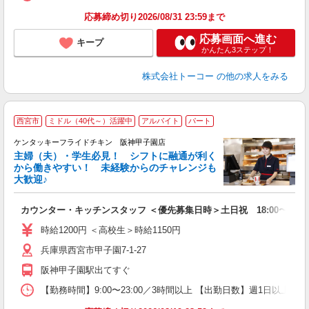
応募締め切り2026/08/31 23:59まで
応募画面へ進む
キープ
かんたん3ステップ！
株式会社トーコー
の他の求人をみる
西宮市
ミドル（40代～）活躍中
アルバイト
パート
ケンタッキーフライドチキン 阪神甲子園店
主婦（夫）・学生必見！ シフトに融通が利く
から働きやすい！ 未経験からのチャレンジも
大歓迎♪
見
カウンター・キッチンスタッフ ＜優先募集日時＞土日祝 18:00〜23:0
未
ダ
時給1200円 ＜高校生＞時給1150円
昇
兵庫県西宮市甲子園7-1-27
K
保
阪神甲子園駅出てすぐ
【勤務時間】9:00〜23:00／3時間以上 【出勤日数】週1日以