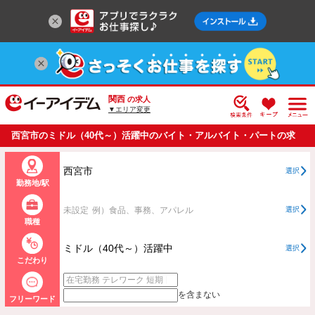
関西
の求人
▼エリア変更
西宮市のミドル（40代～）活躍中のバイト・アルバイト・パートの求
人情報一覧
西宮市
選択
勤務地/駅
未設定
例）食品、事務、アパレル
選択
職種
ミドル（40代～）活躍中
選択
こだわり
を含まない
フリーワード