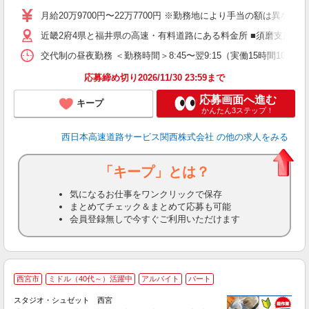
（
月給20万9700円〜22万7700円 ※勤務地により手当の額は異な
近畿2府4県と福井県の高速・有料道路にある料金所 ■須磨支店 ・
交代制の昼夜勤務 ＜勤務時間＞8:45〜翌9:15（実働15時間
応募締め切り2026/11/30 23:59まで
応募画面へ進む
キープ
かんたん3ステップ！
西日本高速道路サービス関西株式会社
の他の求人をみる
「キープ」とは？
気になるお仕事をワンクリックで保存
まとめてチェック＆まとめて応募も可能
会員登録無しで今すぐご利用いただけます
西宮市
ミドル（40代～）活躍中
アルバイト
パート
スタジオ・シュゼット 西宮