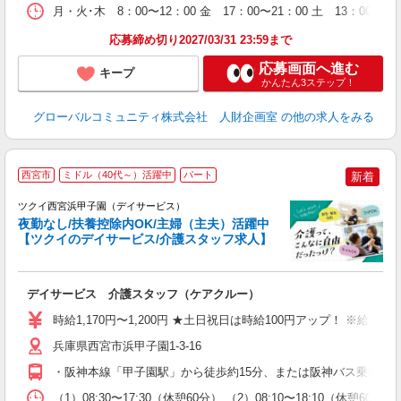
月・火･木 8：00〜12：00 金 17：00〜21：00 土 13：
応募締め切り2027/03/31 23:59まで
応募画面へ進む
キープ
かんたん3ステップ！
グローバルコミュニティ株式会社 人財企画室
の他の求人をみる
西宮市
ミドル（40代～）活躍中
パート
新着
ツクイ西宮浜甲子園（デイサービス）
夜勤なし/扶養控除内OK/主婦（主夫）活躍中
【ツクイのデイサービス/介護スタッフ求人】
各
デイサービス 介護スタッフ（ケアクルー）
入
り
時給1,170円〜1,200円 ★土日祝日は時給100円アップ！ ※給
リ
ー
兵庫県西宮市浜甲子園1-3-16
O
・阪神本線「甲子園駅」から徒歩約15分、または阪神バス乗車「
な
（1）08:30〜17:30（休憩60分） （2）08:10〜18:10（休憩