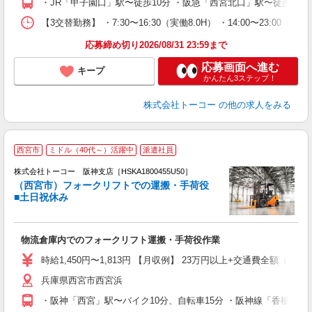
・JR「甲子園口」駅〜徒歩10分 ・阪急「西宮北口」駅〜徒歩1
【3交替勤務】 ・7:30〜16:30（実働8.0H） ・14:00〜
応募締め切り2026/08/31 23:59まで
応募画面へ進む
キープ
かんたん3ステップ！
株式会社トーコー
の他の求人をみる
■
西宮市
ミドル（40代～）活躍中
派遣社員
0
株式会社トーコー 阪神支店［HSKA1800455U50］
（西宮市）フォークリフトでの運搬・手荷役
い
■土日祝休み
高
土
活
物流倉庫内でのフォークリフト運搬・手荷役作業
時給1,450円〜1,813円 【月収例】 23万円以上+交通費全額（20
兵庫県西宮市西宮浜
・阪神「西宮」駅〜バイク10分、自転車15分 ・阪神線「香櫨園」