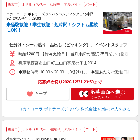
西宮市
ミドル（40代～）活躍中
アルバイト
パート
コカ・コーラ ボトラーズジャパンベンディング＿北神戸
SC【求人番号：82893】
未経験歓迎！学生歓迎！短時間！シフトも柔軟
にOK！
未
日
仕分け・シール貼り、品出し（ピッキング）、イベントスタッフ
通
時給1200円 【給与支給日】 当月末締め/翌月25日払い（指定口座
兵庫県西宮市山口町上山口字尼の子山2014
◆勤務時間 16:00〜20:00 （休憩無し） ◆週あたりの勤務日数 
応募締め切り2026/12/31 23:59まで
応募画面へ進む
キープ
かんたん3ステップ！
コカ・コーラ ボトラーズジャパン株式会社
の他の求人をみる
西宮市
ミドル（40代～）活躍中
アルバイト
パート
株式会社バイトレ（ADM810919GT03）