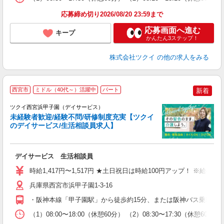
髪
応募締め切り2026/08/20 23:59まで
応募画面へ進む
キープ
かんたん3ステップ！
株式会社ツクイ
の他の求人をみる
西宮市
ミドル（40代～）活躍中
パート
新着
ツクイ西宮浜甲子園（デイサービス）
未経験者歓迎/経験不問/研修制度充実【ツクイ
のデイサービス/生活相談員求人】
各
デイサービス 生活相談員
入
り
時給1,417円〜1,517円 ★土日祝日は時給100円アップ！ ※給
リ
ー
兵庫県西宮市浜甲子園1-3-16
O
・阪神本線「甲子園駅」から徒歩約15分、または阪神バス乗車「
な
（1）08:00〜18:00（休憩60分） （2）08:30〜17:30（
髪