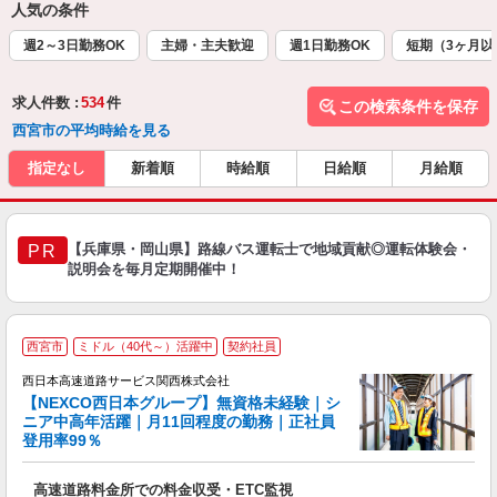
人気の条件
週2～3日勤務OK
主婦・主夫歓迎
週1日勤務OK
短期（3ヶ月以
求人件数 :
534
件
この検索条件を保存
西宮市の平均時給を見る
指定なし
新着順
時給順
日給順
月給順
【兵庫県・岡山県】路線バス運転士で地域貢献◎運転体験会・
PR
説明会を毎月定期開催中！
・
西宮市
ミドル（40代～）活躍中
契約社員
年
西日本高速道路サービス関西株式会社
員
【NEXCO西日本グループ】無資格未経験｜シ
0
ニア中高年活躍｜月11回程度の勤務｜正社員
登用率99％
社
高速道路料金所での料金収受・ETC監視
大