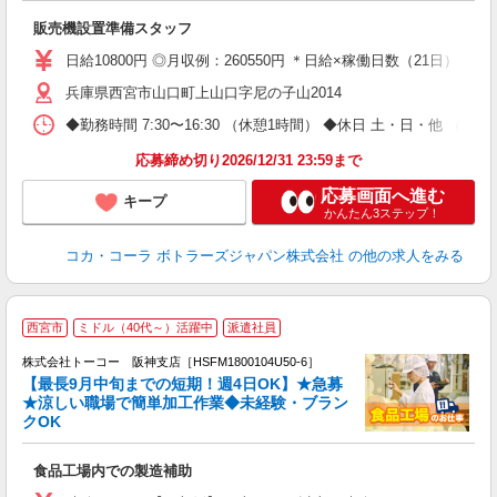
企
販売機設置準備スタッフ
日給10800円 ◎月収例：260550円 ＊日給×稼働日数（21日）＋残業
兵庫県西宮市山口町上山口字尼の子山2014
◆勤務時間 7:30〜16:30 （休憩1時間） ◆休日 土・日・他 （
応募締め切り2026/12/31 23:59まで
応募画面へ進む
キープ
かんたん3ステップ！
コカ・コーラ ボトラーズジャパン株式会社
の他の求人をみる
西宮市
ミドル（40代～）活躍中
派遣社員
◎
給
株式会社トーコー 阪神支店［HSFM1800104U50-6］
勤
【最長9月中旬までの短期！週4日OK】★急募
高
★涼しい職場で簡単加工作業◆未経験・ブラン
募
クOK
内
交
食品工場内での製造補助