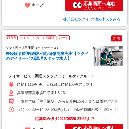
応募画面へ進む
キープ
かんたん3ステップ！
株式会社ツクイ
の他の求人をみる
西宮市
ミドル（40代～）活躍中
パート
新着
ツクイ西宮浜甲子園（デイサービス）
未経験者歓迎/経験不問/研修制度充実【ツクイ
のデイサービス/調理スタッフ求人】
各
デイサービス 調理スタッフ（ミールケアクルー）
入
り
時給1,116円 ★土日祝日は時給100円アップ！
リ
ー
兵庫県西宮市浜甲子園1-3-16
O
・阪神本線「甲子園駅」から徒歩約15分、または阪神バス乗車「
な
（1）09:30〜14:00（休憩なし） ※勤務時間相談可 ※1ヶ月
髪
応募締め切り2026/08/20 23:59まで
応募画面へ進む