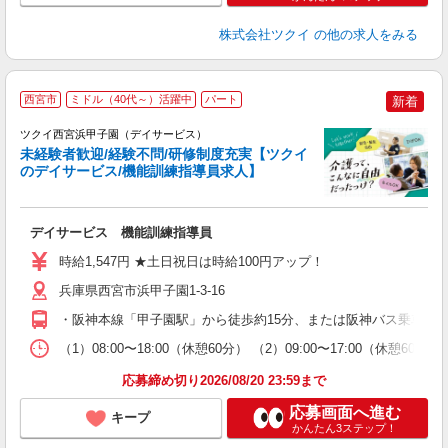
株式会社ツクイ
の他の求人をみる
西宮市
ミドル（40代～）活躍中
パート
新着
ツクイ西宮浜甲子園（デイサービス）
未経験者歓迎/経験不問/研修制度充実【ツクイ
のデイサービス/機能訓練指導員求人】
各
デイサービス 機能訓練指導員
入
り
時給1,547円 ★土日祝日は時給100円アップ！
リ
ー
兵庫県西宮市浜甲子園1-3-16
O
・阪神本線「甲子園駅」から徒歩約15分、または阪神バス乗車「
な
（1）08:00〜18:00（休憩60分） （2）09:00〜17:00（休憩
髪
応募締め切り2026/08/20 23:59まで
応募画面へ進む
キープ
かんたん3ステップ！