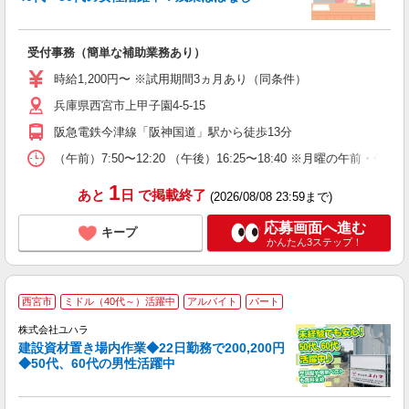
K
受付事務（簡単な補助業務あり）
入
活
時給1,200円〜 ※試用期間3ヵ月あり（同条件）
自
兵庫県西宮市上甲子園4-5-15
阪急電鉄今津線「阪神国道」駅から徒歩13分
（午前）7:50〜12:20 （午後）16:25〜18:40 ※月曜の
1
あと
日
で掲載終了
(2026/08/08 23:59まで)
応募画面へ進む
キープ
かんたん3ステップ！
西宮市
ミドル（40代～）活躍中
アルバイト
パート
株式会社ユハラ
建設資材置き場内作業◆22日勤務で200,200円
◆50代、60代の男性活躍中
着