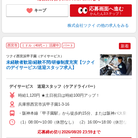
応募画面へ進む
キープ
かんたん3ステップ！
株式会社ツクイ
の他の求人をみる
西宮市
ミドル（40代～）活躍中
パート
新着
ツクイ西宮浜甲子園（デイサービス）
未経験者歓迎/経験不問/研修制度充実【ツクイ
のデイサービス/送迎スタッフ求人】
各
デイサービス 送迎スタッフ（ケアドライバー）
入
り
時給1,120円 ★土日祝日は時給100円アップ！
リ
ー
兵庫県西宮市浜甲子園1-3-16
O
・阪神本線「甲子園駅」から徒歩約15分、または阪神バス乗車「
な
（1）08:00〜10:00（休憩なし） （2）16:00〜18:00
髪
応募締め切り2026/08/20 23:59まで