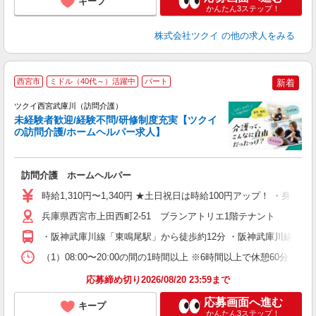
キープ
かんたん3ステップ！
株式会社ツクイ
の他の求人をみる
西宮市
ミドル（40代～）活躍中
パート
新着
ツクイ西宮武庫川（訪問介護）
未経験者歓迎/経験不問/研修制度充実【ツクイ
の訪問介護/ホームヘルパー求人】
各
訪問介護 ホームヘルパー
入
り
時給1,310円〜1,340円 ★土日祝日は時給100円アップ！ ・身体
リ
ー
兵庫県西宮市上田西町2-51 ブランアトリエ1階テナント
O
・阪神武庫川線「東鳴尾駅」から徒歩約12分 ・阪神武庫川線「洲
な
（1）08:00〜20:00の間の1時間以上 ※6時間以上で休憩60分 
髪
応募締め切り2026/08/20 23:59まで
応募画面へ進む
キープ
かんたん3ステップ！