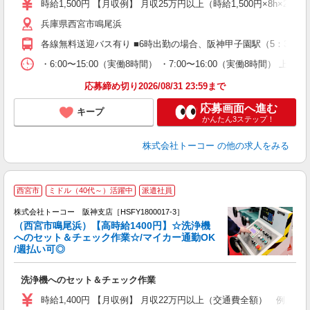
時給1,500円 【月収例】 月収25万円以上（時給1,500円×8h×21
兵庫県西宮市鳴尾浜
各線無料送迎バス有り ■6時出勤の場合、阪神甲子園駅（5：30〜
・6:00〜15:00（実働8時間） ・7:00〜16:00（実
応募締め切り2026/08/31 23:59まで
応募画面へ進む
キープ
かんたん3ステップ！
株式会社トーコー
の他の求人をみる
【
西宮市
ミドル（40代～）活躍中
派遣社員
株式会社トーコー 阪神支店［HSFY1800017-3］
週
（西宮市鳴尾浜）【高時給1400円】☆洗浄機
車
へのセット＆チェック作業☆/マイカー通勤OK
婦
/週払い可◎
～
洗浄機へのセット＆チェック作業
時給1,400円 【月収例】 月収22万円以上（交通費全額） 例1,400円×