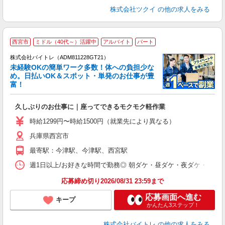
株式会社ツクイ
の他の求人をみる
西宮市
ミドル（40代～）活躍中
アルバイト
パート
株式会社バイトレ（ADM811228GT21）
未経験OKの簡単ワーク多数！体への負担少な
め。日払いOK＆スポット・単発のお仕事が豊
富！
ス
ロ
久しぶりのお仕事に｜座ってできるモクモク軽作業
即
活
時給1299円〜時給1500円（就業先により異なる）
（
兵庫県西宮市
短
K
最寄駅：今津駅、今津駅、西宮駅
日
髪
週1日以上/お好きな時間で勤務◎ 朝ダケ・昼ダケ・夜ダケ・夜勤など、 ご自
応募締め切り2026/08/31 23:59まで
応募画面へ進む
キープ
かんたん3ステップ！
株式会社バイトレ
の他の求人をみる