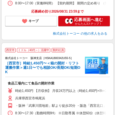
8:00〜17:00（実働8時間） 【契約期間】 期間の定め有り
応募締め切り2026/08/31 23:59まで
応募画面へ進む
キープ
かんたん3ステップ！
株式会社トーコー
の他の求人をみる
西宮市
ミドル（40代～）活躍中
契約社員
株式会社トーコー 阪神支店［HSKA1800342U55-5］
［西宮市］時給1,450円〜＜箱の開封・リフト
ッ
運搬作業＞週1日〜でも相談OK/長期OK/短期O
程
K
や
高
食品工場内にて食品の開封作業
月
（
時給1,450円 【月収例】 月収24万円以上（時給1,450円×8h×2
り
兵庫県西宮市鳴尾浜
・阪神「武庫川団地前」駅より徒歩20分 ・阪急「西宮北口」、J
8:30〜17:30（勤務時間8H） ※日勤専属 ※休憩60分