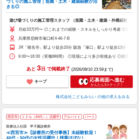
づくりの施工管理｜造園・土木・建築経験が活
きる◎
で
入
遊び場づくりの施工管理スタッフ （造園・土木・建築・外構経験者歓
中
2
月給33万円〜 ◎これまでの経験・スキルをしっかり考慮 ◎造園
O
兵庫県尼崎市塚口町4-46-7-B
族
JR「猪名寺」駅より徒歩20分 阪急「塚口」駅より徒歩13分 西
9:00〜18:00（実働8時間） ◎現場により多少前後あり ◎残
3
あと
日
で掲載終了
(2026/08/10 23:59まで)
応募画面へ進む
キープ
かんたん3ステップ！
株式会社こどもみらい
の他の求人をみる
西宮市
ミドル（40代～）活躍中
アルバイト
パート
医療法人社団 甲子園診療所
≪西宮市≫【診療所の受付事務】未経験歓迎！
40代・50代の女性活躍中！残業ほぼなし