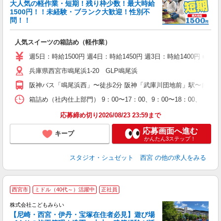
0
大人気の軽作業・短期！残り枠少数！最大時給
1500円！！未経験・ブランク大歓迎！性別不
問！！
す
人気スイーツの箱詰め（軽作業）
入
以
週5日：時給1500円 週4日：時給1450円 週3日：時給1400円 
婦
兵庫県西宮市鳴尾浜1-20 GLP鳴尾浜
～
K
阪神バス「鳴尾浜西」〜徒歩2分 阪神「武庫川団地前」駅〜自転車
フ
バ
箱詰め（社内仕上部門） 9：00〜17：00、9：00〜18：00、 ※
通
応募締め切り2026/08/23 23:59まで
応募画面へ進む
キープ
かんたん3ステップ！
スタジオ・シュゼット 西宮
の他の求人をみる
西宮市
ミドル（40代～）活躍中
正社員
株式会社こどもみらい
【尼崎・西宮・伊丹・宝塚在住者必見】遊び場