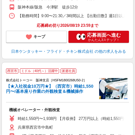
保
阪神本線/阪急 今津駅 徒歩12分
【勤務時間】9:00〜21:30／3時間以上 【出勤日数】週1日以
応募締め切り2026/08/19 23:59まで
応募画面へ進む
キープ
かんたん3ステップ！
日本ケンタッキー・フライド・チキン株式会社
の他の求人をみる
【
西宮市
ミドル（40代～）活躍中
派遣社員
株式会社トーコー 阪神支店［HSFM1800268U50-2］
【★入社祝金10万円★】（西宮市）時給1,550
円〜/基本座り作業の外観検査＆機械操作
教
高
大
機械オペレーター・外観検査
分
社
時給1,550円〜1,938円 【月収例】 27万円以上（時給1,550円×8
兵庫県西宮市中島町