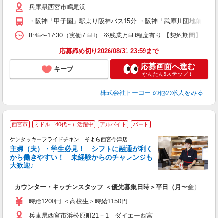
兵庫県西宮市鳴尾浜
・阪神「甲子園」駅より阪神バス15分 ・阪神「武庫川団地前」駅
8:45〜17:30（実働7.5H） ※残業月5H程度有り 【契約
応募締め切り2026/08/31 23:59まで
応募画面へ進む
キープ
かんたん3ステップ！
株式会社トーコー
の他の求人をみる
西宮市
ミドル（40代～）活躍中
アルバイト
パート
ケンタッキーフライドチキン そよら西宮今津店
主婦（夫）・学生必見！ シフトに融通が利く
から働きやすい！ 未経験からのチャレンジも
大歓迎♪
見
カウンター・キッチンスタッフ ＜優先募集日時＞平日（月〜金） フ
未
ダ
時給1200円 ＜高校生＞時給1150円
昇
兵庫県西宮市浜松原町21－1 ダイエー西宮
K