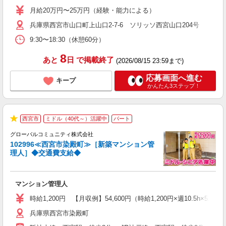
ピ
月給20万円〜25万円（経験・能力による）
得
兵庫県西宮市山口町上山口2-7-6 ソリッソ西宮山口204号
9:30〜18:30（休憩60分）
8
あと
日
で掲載終了
(2026/08/15 23:59まで)
応募画面へ進む
キープ
かんたん3ステップ！
西宮市
ミドル（40代～）活躍中
パート
★
グローバルコミュニティ株式会社
102996≪西宮市染殿町≫［新築マンション管
理人］◆交通費支給◆
代
マンション管理人
入
ー
時給1,200円 【月収例】54,600円（時給1,200円×週10.5h×52週
定
兵庫県西宮市染殿町
制