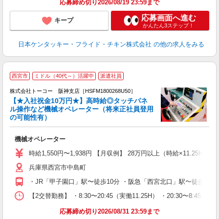
応募締め切り2026/08/19 23:59まで
応募画面へ進む
キープ
かんたん3ステップ！
日本ケンタッキー・フライド・チキン株式会社
の他の求人をみる
【
西宮市
ミドル（40代～）活躍中
派遣社員
株式会社トーコー 阪神支店［HSFM1800268U50］
【★入社祝金10万円★】高時給◎タッチパネ
ル操作など機械オペレーター（将来正社員登用
え
の可能性有）
高
大
機械オペレーター
分
社
時給1,550円〜1,938円 【月収例】 28万円以上（時給×11.25h×
兵庫県西宮市中島町
・JR「甲子園口」駅〜徒歩10分 ・阪急「西宮北口」駅〜徒歩1
【2交替勤務】 ・8:30〜20:45（実働11.25H） ・20:
応募締め切り2026/08/31 23:59まで