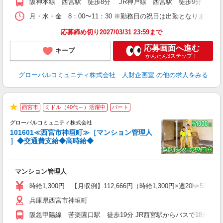
阪神本線 西宮駅 徒歩8分 JR神戸線 西宮駅 徒歩9分 阪急
月・水・金 8：00〜11：30 ※勤務日の祝日は出勤となります。
応募締め切り2027/03/31 23:59まで
応募画面へ進む
キープ
かんたん3ステップ！
グローバルコミュニティ株式会社 人財企画室
の他の求人をみる
西宮市
ミドル（40代～）活躍中
パート
★
グローバルコミュニティ株式会社
101601≪西宮市神垣町≫［マンション管理人
］◆交通費支給◆高時給◆
代
マンション管理人
入
活
時給1,300円 【月収例】112,666円（時給1,300円×週20h×52週
シ
兵庫県西宮市神垣町
研
阪急甲陽線 苦楽園口駅 徒歩19分 JR西宮駅からバスで18分 阪