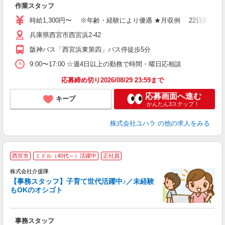
作業スタッフ
入
格
時給1,300円〜 ※年齢・経験により優遇 ★月収例 22日勤務の場合
（
兵庫県西宮市西宮浜2-42
の
険
阪神バス「西宮浜東第四」バス停徒歩5分
9:00〜17:00 ☆週4日以上の勤務で時間・曜日応相談
応募締め切り2026/08/29 23:59まで
応募画面へ進む
キープ
かんたん3ステップ！
株式会社ユハラ
の他の求人をみる
西宮市
ミドル（40代～）活躍中
正社員
株式会社介援隊
【事務スタッフ】子育て世代活躍中♪／未経験
ま
もOKのオシゴト
間
の
未
事務スタッフ
ボ