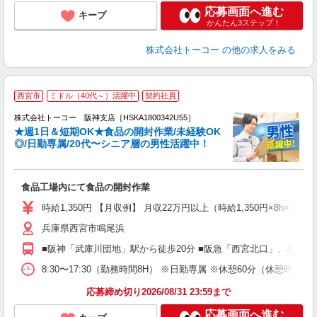
応募画面へ進む
キープ
かんたん3ステップ！
株式会社トーコー
の他の求人をみる
西宮市
ミドル（40代～）活躍中
契約社員
日
株式会社トーコー 阪神支店［HSKA1800342U55］
★週1日＆短期OK★食品の開封作業/未経験OK
を
◎/日勤専属/20代〜シニア層の男性活躍中！
す
業
未
食品工場内にて食品の開封作業
以
（
時給1,350円 【月収例】 月収22万円以上（時給1,350円×8h×
り
兵庫県西宮市鳴尾浜
■阪神「武庫川団地」駅から徒歩20分 ■阪急「西宮北口」、JR「
8:30〜17:30（勤務時間8H） ※日勤専属 ※休憩60分
応募締め切り2026/08/31 23:59まで
応募画面へ進む