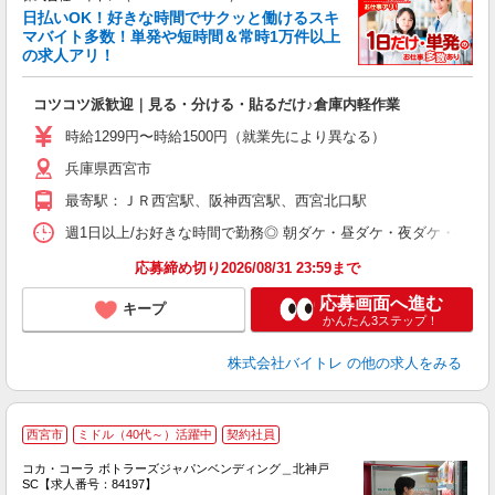
く
日払いOK！好きな時間でサクッと働けるスキ
マバイト多数！単発や短時間＆常時1万件以上
☆
の求人アリ！
験
コツコツ派歓迎｜見る・分ける・貼るだけ♪倉庫内軽作業
即
活
時給1299円〜時給1500円（就業先により異なる）
（
兵庫県西宮市
短
K
最寄駅：ＪＲ西宮駅、阪神西宮駅、西宮北口駅
日
髪
週1日以上/お好きな時間で勤務◎ 朝ダケ・昼ダケ・夜ダケ・夜勤など、 ご自
応募締め切り2026/08/31 23:59まで
応募画面へ進む
キープ
かんたん3ステップ！
株式会社バイトレ
の他の求人をみる
西宮市
ミドル（40代～）活躍中
契約社員
コカ・コーラ ボトラーズジャパンベンディング＿北神戸
SC【求人番号：84197】