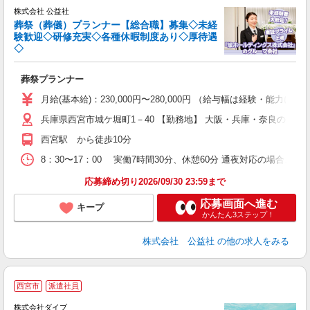
株式会社 公益社
葬祭（葬儀）プランナー【総合職】募集◇未経
験歓迎◇研修充実◇各種休暇制度あり◇厚待遇
こ
◇
ー
葬祭プランナー
月給(基本給)：230,000円〜280,000円 （給与幅は経験・能力によ
プ
兵庫県西宮市城ケ堀町1－40 【勤務地】 大阪・兵庫・奈良の12
研
西宮駅 から徒歩10分
8：30〜17：00 実働7時間30分、休憩60分 通夜対応の場合、時
応募締め切り2026/09/30 23:59まで
応募画面へ進む
キープ
かんたん3ステップ！
株式会社 公益社
の他の求人をみる
西宮市
派遣社員
株式会社ダイブ