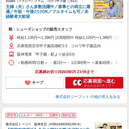
ASBee（アスビー）ファム コロワ甲子園［7613］
主婦（夫）さん多数活躍中／家事との両立に最
適／午前・午後だけOK／フルタイムも可／未
経験者大歓迎
け
靴・シューズショップの販売スタッフ
履
活
時給1,136円〜1,396円 試用期間中 時給1,126円〜1,386円（試用
j
兵庫県西宮市甲子園高潮町3-3 コロワ甲子園店内
迎
費
阪神電車「甲子園」駅より徒歩5分
＜勤務時間/日数＞ ・週2日〜 ・1日3時間〜 ＜募集時間＞ 12:0
応募締め切り2026/08/25 23:59まで
応募画面へ進む
キープ
かんたん3ステップ！
株式会社ジーフット
の他の求人をみる
西宮市
エルダー（50代～）活躍中
契約社員
・
株式会社トーコー 阪神支店［HSKA1800342U55-9］
も