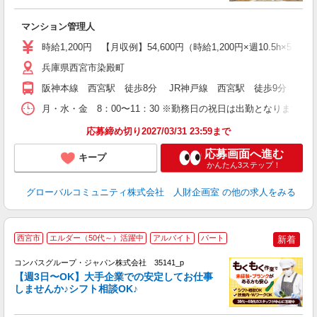
代
マンション管理人
入
ー
時給1,200円 【月収例】54,600円（時給1,200円×週10.5h×52週
定
兵庫県西宮市染殿町
制
阪神本線 西宮駅 徒歩8分 JR神戸線 西宮駅 徒歩9分 阪急
月・水・金 8：00〜11：30 ※勤務日の祝日は出勤となります。
応募締め切り2027/03/31 23:59まで
応募画面へ進む
キープ
かんたん3ステップ！
グローバルコミュニティ株式会社 人財企画室
の他の求人をみる
西宮市
エルダー（50代～）活躍中
アルバイト
パート
新着
コンパスグループ・ジャパン株式会社 35141_p
く
【週3日〜OK】大手企業での安定してお仕事
しませんか♪シフト相談OK♪