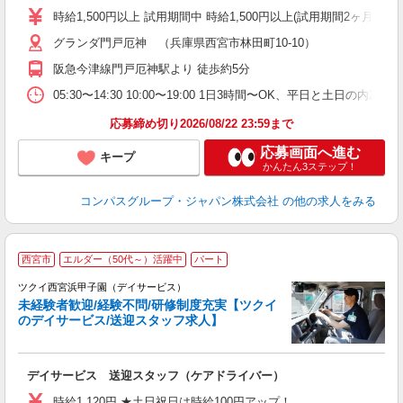
歓
時給1,500円以上 試用期間中 時給1,500円以上(試用期間2ヶ月
～
用
グランダ門戸厄神 （兵庫県西宮市林田町10-10）
週
阪急今津線門戸厄神駅より 徒歩約5分
内
業
05:30〜14:30 10:00〜19:00 1日3時間〜OK、平日と土日の内
応募締め切り2026/08/22 23:59まで
応募画面へ進む
キープ
かんたん3ステップ！
コンパスグループ・ジャパン株式会社
の他の求人をみる
西宮市
エルダー（50代～）活躍中
パート
ツクイ西宮浜甲子園（デイサービス）
未経験者歓迎/経験不問/研修制度充実【ツクイ
のデイサービス/送迎スタッフ求人】
各
デイサービス 送迎スタッフ（ケアドライバー）
入
り
時給1,120円 ★土日祝日は時給100円アップ！