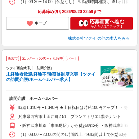
な
（1）09:30〜14:00（休憩なし） ※勤務時間相談可 ※1ヶ月
髪
応募締め切り2026/08/20 23:59まで
応募画面へ進む
キープ
かんたん3ステップ！
株式会社ツクイ
の他の求人をみる
西宮市
エルダー（50代～）活躍中
パート
ツクイ西宮武庫川（訪問介護）
未経験者歓迎/経験不問/研修制度充実【ツクイ
の訪問介護/ホームヘルパー求人】
各
訪問介護 ホームヘルパー
入
り
時給1,310円〜1,340円 ★土日祝日は時給100円アップ！ ・身体
リ
兵庫県西宮市上田西町2-51 ブランアトリエ1階テナント
ー
O
・阪神武庫川線「東鳴尾駅」から徒歩約12分 ・阪神武庫川線「洲
な
（1）08:00〜20:00の間の1時間以上 ※6時間以上で休憩60分 