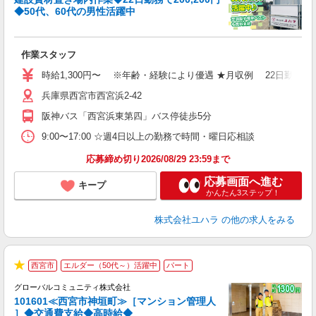
◆50代、60代の男性活躍中
着
作業スタッフ
入
格
時給1,300円〜 ※年齢・経験により優遇 ★月収例 22日勤務の場合
（
兵庫県西宮市西宮浜2-42
の
険
阪神バス「西宮浜東第四」バス停徒歩5分
9:00〜17:00 ☆週4日以上の勤務で時間・曜日応相談
応募締め切り2026/08/29 23:59まで
応募画面へ進む
キープ
かんたん3ステップ！
株式会社ユハラ
の他の求人をみる
西宮市
エルダー（50代～）活躍中
パート
★
グローバルコミュニティ株式会社
101601≪西宮市神垣町≫［マンション管理人
］◆交通費支給◆高時給◆