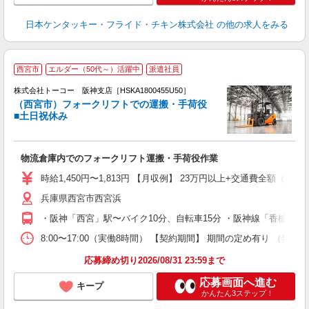
日本ケンタッキー・フライド・チキン株式会社
の他の求人をみる
■
西宮市
エルダー（50代～）活躍中
派遣社員
0
株式会社トーコー 阪神支店［HSKA1800455U50］
（西宮市）フォークリフトでの運搬・手荷役
い
■土日祝休み
高
土
活
物流倉庫内でのフォークリフト運搬・手荷役作業
時給1,450円〜1,813円 【月収例】 23万円以上+交通費全額（20
兵庫県西宮市西宮浜
・阪神「西宮」駅〜バイク10分、自転車15分 ・阪神線「香櫨園」
8:00〜17:00（実働8時間） 【契約期間】 期間の定め有り
応募締め切り2026/08/31 23:59まで
応募画面へ進む
キープ
かんたん3ステップ！