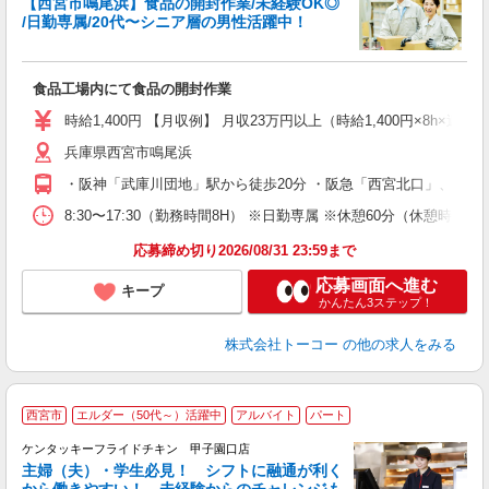
【西宮市鳴尾浜】食品の開封作業/未経験OK◎
い
/日勤専属/20代〜シニア層の男性活躍中！
生
未
食品工場内にて食品の開封作業
以
（
時給1,400円 【月収例】 月収23万円以上（時給1,400円×8h×
り
兵庫県西宮市鳴尾浜
・阪神「武庫川団地」駅から徒歩20分 ・阪急「西宮北口」、JR
8:30〜17:30（勤務時間8H） ※日勤専属 ※休憩60分
応募締め切り2026/08/31 23:59まで
応募画面へ進む
キープ
かんたん3ステップ！
株式会社トーコー
の他の求人をみる
西宮市
エルダー（50代～）活躍中
アルバイト
パート
ケンタッキーフライドチキン 甲子園口店
主婦（夫）・学生必見！ シフトに融通が利く