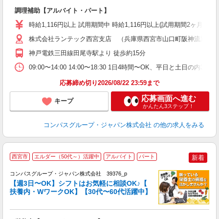
大
調理補助【アルバイト・パート】
入
歓
時給1,116円以上 試用期間中 時給1,116円以上(試用期間2ヶ月
～
用
株式会社ランテック西宮支店 （兵庫県西宮市山口町阪神流通セン
務
神戸電鉄三田線田尾寺駅より 徒歩約15分
車
09:00〜14:00 14:00〜18:30 1日4時間〜OK、平日と土日の内
応募締め切り2026/08/22 23:59まで
応募画面へ進む
キープ
かんたん3ステップ！
コンパスグループ・ジャパン株式会社
の他の求人をみる
西宮市
エルダー（50代～）活躍中
アルバイト
パート
新着
コンパスグループ・ジャパン株式会社 39376_p
く
【週3日〜OK】シフトはお気軽に相談OK♪【
扶養内・WワークOK】【30代〜60代活躍中】
大