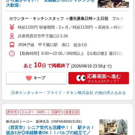
から働きやすい！ 未経験からのチャレンジも
大歓迎♪
見
カウンター・キッチンスタッフ ＜優先募集日時＞土日祝 フルタイム
未
ダ
時給1150円 研修期間：2ヶ月／時給1130円 ＜高校生＞時給1140円
昇
兵庫県西宮市甲子園口2-1-34
上
か
JR神戸線 甲子園口駅 南口 徒歩1分
【勤務時間】9:00〜22:00／2時間以上 【出勤日数】週2日以
10
あと
日
で掲載終了
(2026/08/19 23:59まで)
応募画面へ進む
キープ
かんたん3ステップ！
日本ケンタッキー・フライド・チキン株式会社
の他の求人をみる
西宮市
エルダー（50代～）活躍中
派遣社員
株式会社トーコー 阪神支店［HSFM1800021U55］
（西宮市）シニア世代も活躍中！！ 駅チカ！
徒歩1分◎未経験者OK！！バルブの組立て／