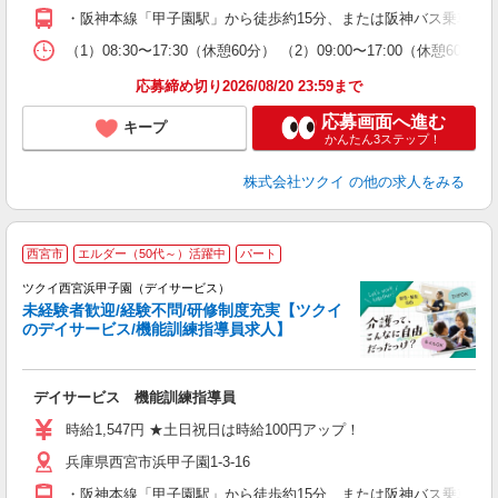
O
・阪神本線「甲子園駅」から徒歩約15分、または阪神バス乗車「
な
（1）08:30〜17:30（休憩60分） （2）09:00〜17:00（休憩
髪
応募締め切り2026/08/20 23:59まで
応募画面へ進む
キープ
かんたん3ステップ！
株式会社ツクイ
の他の求人をみる
西宮市
エルダー（50代～）活躍中
パート
ツクイ西宮浜甲子園（デイサービス）
未経験者歓迎/経験不問/研修制度充実【ツクイ
のデイサービス/機能訓練指導員求人】
各
デイサービス 機能訓練指導員
入
り
時給1,547円 ★土日祝日は時給100円アップ！
リ
兵庫県西宮市浜甲子園1-3-16
ー
O
・阪神本線「甲子園駅」から徒歩約15分、または阪神バス乗車「