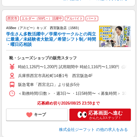
西宮市
エルダー（50代～）活躍中
アルバイト
パート
ASBee（アスビー）キッズ 西宮阪急店［1583］
学生さん多数活躍中／学業やサークルとの両立
に最適／未経験者大歓迎／希望シフト制／時間
・曜日応相談
続
靴・シューズショップの販売スタッフ
履
活
時給1,126円〜1,200円 試用期間中 時給1,116円〜1,190円（試用
j
兵庫県西宮市高松町14番1号 西宮阪急4F
迎
費
阪急電車「西宮北口」より徒歩5分
＜勤務時間/日数＞ ・週3日〜 ・1日5時間〜 ＜募集時間＞ 10:00
応募締め切り2026/08/25 23:59まで
応募画面へ進む
キープ
かんたん3ステップ！
株式会社ジーフット
の他の求人をみる