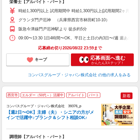
栄養士【アルバイト・パート】
入
歓
時給1,300円以上 試用期間中 時給1,300円以上(試用期間2ヶ月
～
用
グランダ門戸厄神 （兵庫県西宮市林田町10-10）
2
阪急今津線門戸厄神駅より 徒歩約5分
内
助
09:00〜13:30 1日4時間〜OK、平日と土日の内3日〜/週 週あた
応募締め切り2026/08/22 23:59まで
応募画面へ進む
キープ
かんたん3ステップ！
コンパスグループ・ジャパン株式会社
の他の求人をみる
西宮市
エルダー（50代～）活躍中
アルバイト
パート
新着
コンパスグループ・ジャパン株式会社 39376_p
く
【週2日〜OK】主婦（夫）・シニアの方がメ
インで活躍中♪ブランク＆シフト相談OK♪
大
調理師【アルバイト・パート】
入