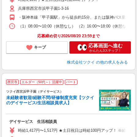
リ
兵庫県西宮市浜甲子園1-3-16
ー
O
・阪神本線「甲子園駅」から徒歩約15分、または阪神バス乗車「
な
（1）08:00〜10:00（休憩なし） （2）16:00〜18:00
髪
応募締め切り2026/08/20 23:59まで
応募画面へ進む
キープ
かんたん3ステップ！
株式会社ツクイ
の他の求人をみる
西宮市
エルダー（50代～）活躍中
パート
ツクイ西宮浜甲子園（デイサービス）
未経験者歓迎/経験不問/研修制度充実【ツクイ
のデイサービス/生活相談員求人】
各
デイサービス 生活相談員
入
り
時給1,417円〜1,517円 ★土日祝日は時給100円アップ！ ※給
リ