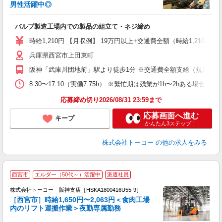
優
男性活躍中◎
の
昇
バルブ製造工場内での製品の組立て・ネジ締め
婦
～
時給1,210円 【月収例】 19万円以上+交通費全額（時給1,210円×7.
社
兵庫県西宮市上田東町
阪神「武庫川団地前」駅より徒歩1分 ※交通費全額支給（規定有り
8:30〜17:10（実働7.75h） ※繁忙期は残業が1h〜2h
応募締め切り2026/08/31 23:59まで
応募画面へ進む
キープ
かんたん3ステップ！
株式会社トーコー
の他の求人をみる
西宮市
エルダー（50代～）活躍中
派遣社員
す
株式会社トーコー 阪神支店［HSKA1800416U55-9］
K
［西宮市］時給1,650円〜2,063円＜食肉工場
内のリフト運搬作業＞夜勤専属勤務