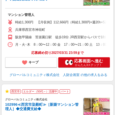
代
マンション管理人
入
活
時給1,300円 【月収例】112,666円（時給1,300円×週20h×52週
シ
兵庫県西宮市神垣町
研
阪急甲陽線 苦楽園口駅 徒歩19分 JR西宮駅からバスで18分 阪
月・火･木 8：00〜12：00 金 17：00〜21：00 土 13：
応募締め切り2027/03/31 23:59まで
応募画面へ進む
キープ
かんたん3ステップ！
グローバルコミュニティ株式会社 人財企画室
の他の求人をみる
西宮市
エルダー（50代～）活躍中
パート
★
グローバルコミュニティ株式会社
102996≪西宮市染殿町≫［新築マンション管
理人］◆交通費支給◆