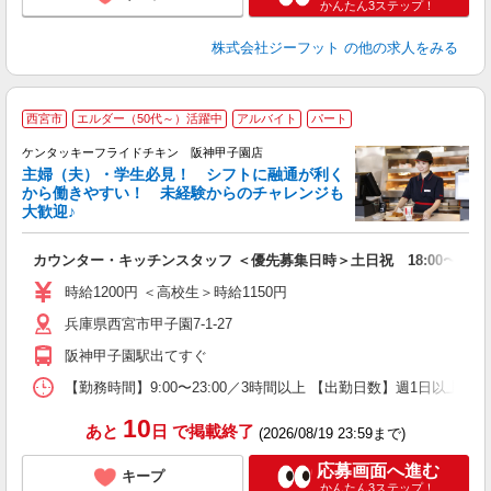
かんたん3ステップ！
株式会社ジーフット
の他の求人をみる
西宮市
エルダー（50代～）活躍中
アルバイト
パート
ケンタッキーフライドチキン 阪神甲子園店
主婦（夫）・学生必見！ シフトに融通が利く
から働きやすい！ 未経験からのチャレンジも
大歓迎♪
見
カウンター・キッチンスタッフ ＜優先募集日時＞土日祝 18:00〜23:0
未
ダ
時給1200円 ＜高校生＞時給1150円
昇
兵庫県西宮市甲子園7-1-27
K
保
阪神甲子園駅出てすぐ
【勤務時間】9:00〜23:00／3時間以上 【出勤日数】週1日以
10
あと
日
で掲載終了
(2026/08/19 23:59まで)
応募画面へ進む
キープ
かんたん3ステップ！