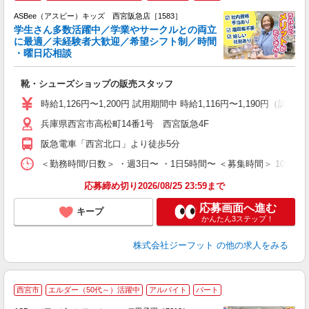
ASBee（アスビー）キッズ 西宮阪急店［1583］
学生さん多数活躍中／学業やサークルとの両立
に最適／未経験者大歓迎／希望シフト制／時間
・曜日応相談
続
靴・シューズショップの販売スタッフ
履
活
時給1,126円〜1,200円 試用期間中 時給1,116円〜1,190円（試用
j
兵庫県西宮市高松町14番1号 西宮阪急4F
迎
費
阪急電車「西宮北口」より徒歩5分
＜勤務時間/日数＞ ・週3日〜 ・1日5時間〜 ＜募集時間＞ 10:00
応募締め切り2026/08/25 23:59まで
応募画面へ進む
キープ
かんたん3ステップ！
株式会社ジーフット
の他の求人をみる
西宮市
エルダー（50代～）活躍中
アルバイト
パート