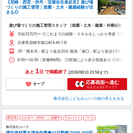
【尼崎・西宮・伊丹・宝塚在住者必見】遊び場
づくりの施工管理｜造園・土木・建築経験が活
きる◎
で
入
遊び場づくりの施工管理スタッフ （造園・土木・建築・外構経験者歓
中
2
月給33万円〜 ◎これまでの経験・スキルをしっかり考慮 ◎造園
O
兵庫県尼崎市塚口町4-46-7-B
族
JR「猪名寺」駅より徒歩20分 阪急「塚口」駅より徒歩13分 西
9:00〜18:00（実働8時間） ◎現場により多少前後あり ◎残
1
あと
日
で掲載終了
(2026/08/10 23:59まで)
応募画面へ進む
キープ
かんたん3ステップ！
株式会社こどもみらい
の他の求人をみる
西宮市
エルダー（50代～）活躍中
アルバイト
パート
株式会社ユハラ
建設資材置き場内作業◆22日勤務で200,200円