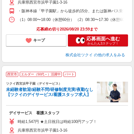
兵庫県西宮市浜甲子園1-3-16
ー
O
・阪神本線「甲子園駅」から徒歩約15分、または阪神バス乗車「
な
（1）08:00〜18:00（休憩60分） （2）08:30〜17:30（
髪
応募締め切り2026/08/20 23:59まで
応募画面へ進む
キープ
かんたん3ステップ！
株式会社ツクイ
の他の求人をみる
西宮市
エルダー（50代～）活躍中
パート
ツクイ西宮浜甲子園（デイサービス）
未経験者歓迎/経験不問/研修制度充実/夜勤なし
【ツクイのデイサービス/看護スタッフ求人】
各
デイサービス 看護スタッフ
入
り
時給1,547円 ★土日祝日は時給100円アップ！
リ
兵庫県西宮市浜甲子園1-3-16
ー