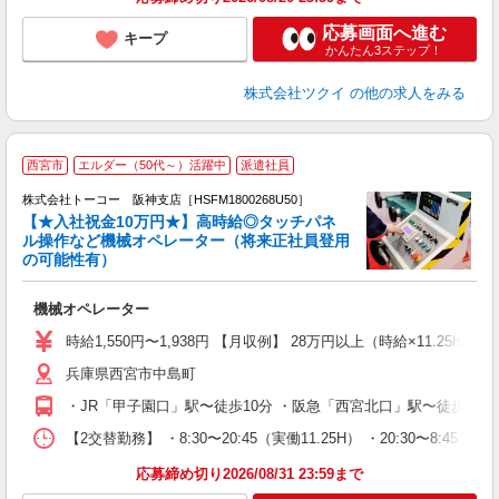
応募画面へ進む
キープ
かんたん3ステップ！
株式会社ツクイ
の他の求人をみる
【
西宮市
エルダー（50代～）活躍中
派遣社員
株式会社トーコー 阪神支店［HSFM1800268U50］
【★入社祝金10万円★】高時給◎タッチパネ
ル操作など機械オペレーター（将来正社員登用
え
の可能性有）
高
大
機械オペレーター
分
社
時給1,550円〜1,938円 【月収例】 28万円以上（時給×11.25h×
兵庫県西宮市中島町
・JR「甲子園口」駅〜徒歩10分 ・阪急「西宮北口」駅〜徒歩1
【2交替勤務】 ・8:30〜20:45（実働11.25H） ・20:
応募締め切り2026/08/31 23:59まで