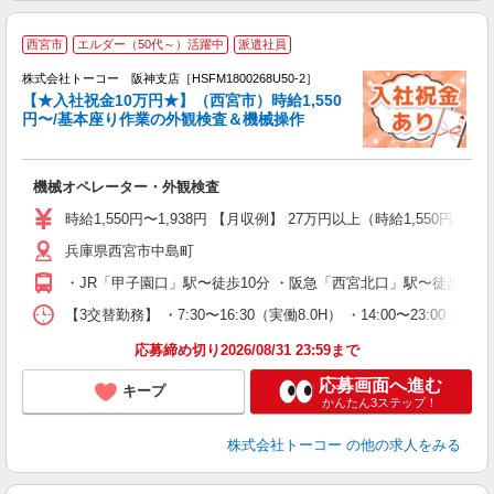
【
西宮市
エルダー（50代～）活躍中
派遣社員
株式会社トーコー 阪神支店［HSFM1800268U50-2］
【★入社祝金10万円★】（西宮市）時給1,550
円〜/基本座り作業の外観検査＆機械操作
教
高
大
機械オペレーター・外観検査
分
社
時給1,550円〜1,938円 【月収例】 27万円以上（時給1,550円×8
兵庫県西宮市中島町
・JR「甲子園口」駅〜徒歩10分 ・阪急「西宮北口」駅〜徒歩1
【3交替勤務】 ・7:30〜16:30（実働8.0H） ・14:00〜
応募締め切り2026/08/31 23:59まで
応募画面へ進む
キープ
かんたん3ステップ！
株式会社トーコー
の他の求人をみる