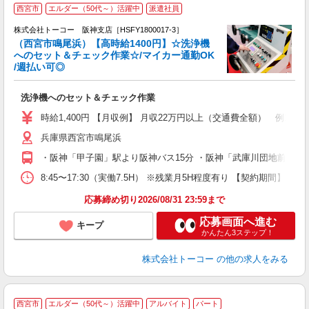
【
西宮市
エルダー（50代～）活躍中
派遣社員
株式会社トーコー 阪神支店［HSFY1800017-3］
週
（西宮市鳴尾浜）【高時給1400円】☆洗浄機
車
へのセット＆チェック作業☆/マイカー通勤OK
婦
/週払い可◎
～
洗浄機へのセット＆チェック作業
時給1,400円 【月収例】 月収22万円以上（交通費全額） 例1,400円×
兵庫県西宮市鳴尾浜
・阪神「甲子園」駅より阪神バス15分 ・阪神「武庫川団地前」駅
8:45〜17:30（実働7.5H） ※残業月5H程度有り 【契約
応募締め切り2026/08/31 23:59まで
応募画面へ進む
キープ
かんたん3ステップ！
株式会社トーコー
の他の求人をみる
西宮市
エルダー（50代～）活躍中
アルバイト
パート