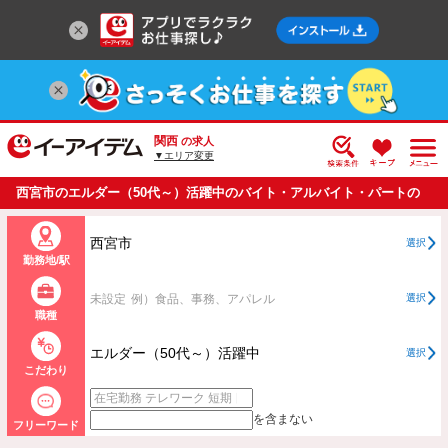
関西
の求人
▼エリア変更
西宮市のエルダー（50代～）活躍中のバイト・アルバイト・パートの
求人情報一覧
西宮市
選択
勤務地/駅
未設定
例）食品、事務、アパレル
選択
職種
エルダー（50代～）活躍中
選択
こだわり
を含まない
フリーワード