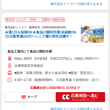
株式会社トーコー
の他の求人をみる
西宮市
エルダー（50代～）活躍中
契約社員
日
株式会社トーコー 阪神支店［HSKA1800342U55］
★週1日＆短期OK★食品の開封作業/未経験OK
を
◎/日勤専属/20代〜シニア層の男性活躍中！
す
業
未
食品工場内にて食品の開封作業
以
（
時給1,350円 【月収例】 月収22万円以上（時給1,350円×8h×
り
兵庫県西宮市鳴尾浜
■阪神「武庫川団地」駅から徒歩20分 ■阪急「西宮北口」、JR「
8:30〜17:30（勤務時間8H） ※日勤専属 ※休憩60分
応募締め切り2026/08/31 23:59まで
応募画面へ進む
キープ
かんたん3ステップ！
株式会社トーコー
の他の求人をみる