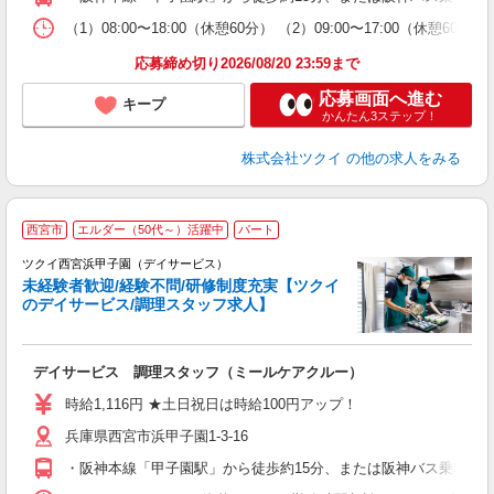
な
（1）08:00〜18:00（休憩60分） （2）09:00〜17:00（休憩
髪
応募締め切り2026/08/20 23:59まで
応募画面へ進む
キープ
かんたん3ステップ！
株式会社ツクイ
の他の求人をみる
西宮市
エルダー（50代～）活躍中
パート
ツクイ西宮浜甲子園（デイサービス）
未経験者歓迎/経験不問/研修制度充実【ツクイ
のデイサービス/調理スタッフ求人】
各
デイサービス 調理スタッフ（ミールケアクルー）
入
り
時給1,116円 ★土日祝日は時給100円アップ！
リ
兵庫県西宮市浜甲子園1-3-16
ー
O
・阪神本線「甲子園駅」から徒歩約15分、または阪神バス乗車「