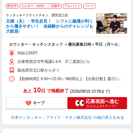
西宮市
エルダー（50代～）活躍中
アルバイト
パート
ケンタッキーフライドチキン 西宮北口店
主婦（夫）・学生必見！ シフトに融通が利く
から働きやすい！ 未経験からのチャレンジも
大歓迎♪
見
カウンター・キッチンスタッフ ＜優先募集日時＞平日（月〜金） 11:00〜
未
～
時給1200円
2
兵庫県西宮市甲風園1-4-9 不二屋第2ビル
ル
用
阪急西宮北口駅からすぐ
【勤務時間】9:00〜23:00／3時間以上 【出勤日数】週2日以
10
あと
日
で掲載終了
(2026/08/19 23:59まで)
応募画面へ進む
キープ
かんたん3ステップ！
日本ケンタッキー・フライド・チキン株式会社
の他の求人をみる