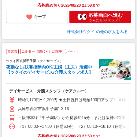
髪
応募締め切り2026/08/20 23:59まで
応募画面へ進む
キープ
かんたん3ステップ！
株式会社ツクイ
の他の求人をみる
西宮市
エルダー（50代～）活躍中
パート
ツクイ西宮浜甲子園（デイサービス）
夜勤なし/扶養控除内OK/主婦（主夫）活躍中
【ツクイのデイサービス/介護スタッフ求人】
各
デイサービス 介護スタッフ（ケアクルー）
入
り
時給1,170円〜1,200円 ★土日祝日は時給100円アップ！ ※給
リ
兵庫県西宮市浜甲子園1-3-16
ー
O
・阪神本線「甲子園駅」から徒歩約15分、または阪神バス乗車「
な
（1）08:30〜17:30（休憩60分） （2）08:10〜18:10（休憩
髪
応募締め切り2026/08/20 23:59まで