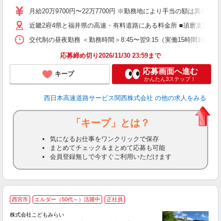
（
月給20万9700円〜22万7700円 ※勤務地により手当の額は異な
近畿2府4県と福井県の高速・有料道路にある料金所 ■須磨支店 ・
交代制の昼夜勤務 ＜勤務時間＞8:45〜翌9:15（実働15時間
応募締め切り2026/11/30 23:59まで
応募画面へ進む
キープ
かんたん3ステップ！
西日本高速道路サービス関西株式会社
の他の求人をみる
「キープ」とは？
気になるお仕事をワンクリックで保存
まとめてチェック＆まとめて応募も可能
会員登録無しで今すぐご利用いただけます
西宮市
エルダー（50代～）活躍中
正社員
株式会社こどもみらい