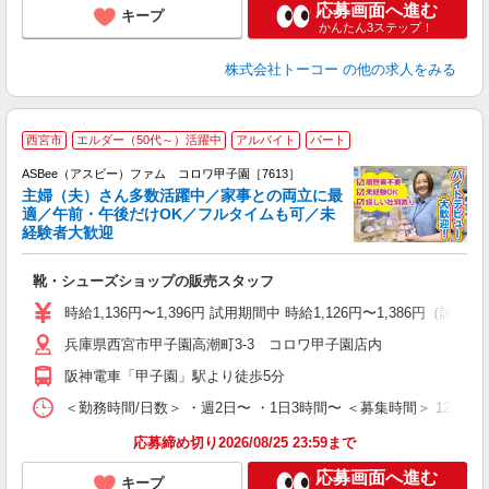
応募画面へ進む
キープ
かんたん3ステップ！
株式会社トーコー
の他の求人をみる
西宮市
エルダー（50代～）活躍中
アルバイト
パート
ASBee（アスビー）ファム コロワ甲子園［7613］
主婦（夫）さん多数活躍中／家事との両立に最
適／午前・午後だけOK／フルタイムも可／未
経験者大歓迎
け
靴・シューズショップの販売スタッフ
履
活
時給1,136円〜1,396円 試用期間中 時給1,126円〜1,386円（試用
j
兵庫県西宮市甲子園高潮町3-3 コロワ甲子園店内
迎
費
阪神電車「甲子園」駅より徒歩5分
＜勤務時間/日数＞ ・週2日〜 ・1日3時間〜 ＜募集時間＞ 12:0
応募締め切り2026/08/25 23:59まで
応募画面へ進む
キープ