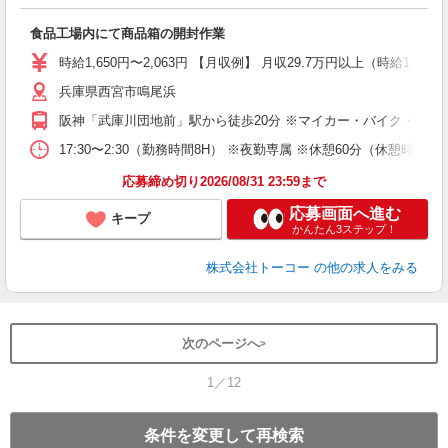
ニ
高
食品工場内にて商品箱の開封作業
日
（
時給1,650円〜2,063円 【月収例】 月収29.7万円以上（時給1,65
兵庫県西宮市鳴尾浜
阪神「武庫川団地前」駅から徒歩20分 ※マイカー・バイク・自転
17:30〜2:30（勤務時間8H） ※夜勤専属 ※休憩60分（
応募締め切り2026/08/31 23:59まで
応募画面へ進む
キープ
かんたん3ステップ！
株式会社トーコー
の他の求人をみる
次のページへ
1／12
条件を変更して再検索