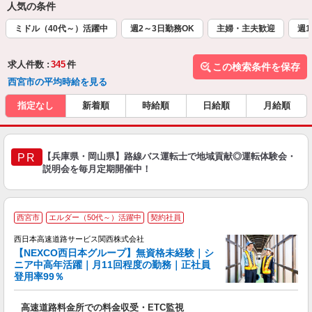
人気の条件
ミドル（40代～）活躍中
週2～3日勤務OK
主婦・主夫歓迎
週1
求人件数 :
345
件
この検索条件を保存
西宮市の平均時給を見る
指定なし
新着順
時給順
日給順
月給順
【兵庫県・岡山県】路線バス運転士で地域貢献◎運転体験会・
PR
説明会を毎月定期開催中！
・
西宮市
エルダー（50代～）活躍中
契約社員
年
西日本高速道路サービス関西株式会社
員
【NEXCO西日本グループ】無資格未経験｜シ
0
ニア中高年活躍｜月11回程度の勤務｜正社員
登用率99％
社
高速道路料金所での料金収受・ETC監視
大