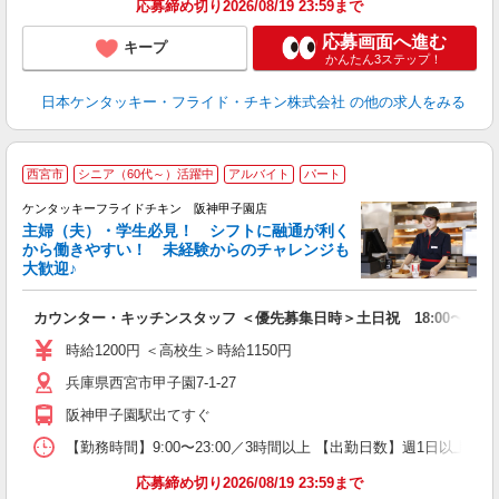
応募締め切り2026/08/19 23:59まで
応募画面へ進む
キープ
かんたん3ステップ！
日本ケンタッキー・フライド・チキン株式会社
の他の求人をみる
西宮市
シニア（60代～）活躍中
アルバイト
パート
ケンタッキーフライドチキン 阪神甲子園店
主婦（夫）・学生必見！ シフトに融通が利く
から働きやすい！ 未経験からのチャレンジも
大歓迎♪
見
カウンター・キッチンスタッフ ＜優先募集日時＞土日祝 18:00〜23:0
未
ダ
時給1200円 ＜高校生＞時給1150円
昇
兵庫県西宮市甲子園7-1-27
K
保
阪神甲子園駅出てすぐ
【勤務時間】9:00〜23:00／3時間以上 【出勤日数】週1日以
応募締め切り2026/08/19 23:59まで