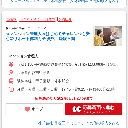
グローバルコミュニティ株式会社 人財企画室
の他の求人をみる
西宮市
シニア（60代～）活躍中
契約社員
株式会社長谷工コミュニティ
≪マンション管理人≫はじめてチャレンジも安
心◎サポート体制万全 資格・経験不問！
ア
マンション管理人
シ
時給1,180円+通勤交通費全額支給 ★月収例203,083円（＠1,180円×
兵庫県西宮市甲子園
阪神本線 甲子園駅 徒歩13分
月曜・火曜・土曜・日曜 17:45〜翌9:15（休憩480分/23時〜翌7
応募締め切り2027/03/31 23:59まで
応募画面へ進む
キープ
かんたん3ステップ！
株式会社 長谷工 コミュニティ
の他の求人をみる