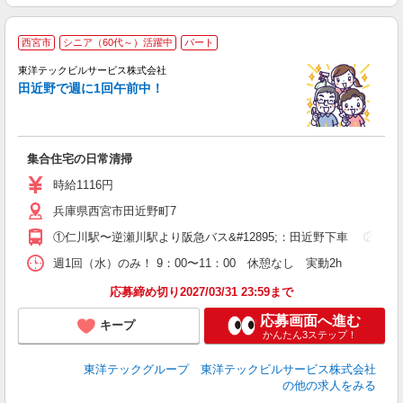
西宮市
シニア（60代～）活躍中
パート
未
ル
東洋テックビルサービス株式会社
結
田近野で週に1回午前中！
集合住宅の日常清掃
時給1116円
兵庫県西宮市田近野町7
①仁川駅〜逆瀬川駅より阪急バス&#12895;：田近野下車 ②仁川駅
週1回（水）のみ！ 9：00〜11：00 休憩なし 実動2h
応募締め切り2027/03/31 23:59まで
応募画面へ進む
キープ
かんたん3ステップ！
東洋テックグループ 東洋テックビルサービス株式会社
の他の求人をみる