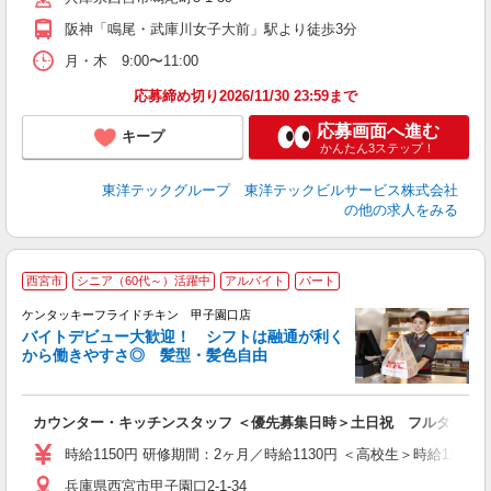
阪神「鳴尾・武庫川女子大前」駅より徒歩3分
月・木 9:00〜11:00
応募締め切り2026/11/30 23:59まで
応募画面へ進む
キープ
かんたん3ステップ！
東洋テックグループ 東洋テックビルサービス株式会社
の他の求人をみる
西宮市
シニア（60代～）活躍中
アルバイト
パート
ケンタッキーフライドチキン 甲子園口店
バイトデビュー大歓迎！ シフトは融通が利く
から働きやすさ◎ 髪型・髪色自由
立
カウンター・キッチンスタッフ ＜優先募集日時＞土日祝 フルタイム
未
ダ
時給1150円 研修期間：2ヶ月／時給1130円 ＜高校生＞時給1140円
昇
兵庫県西宮市甲子園口2-1-34
上