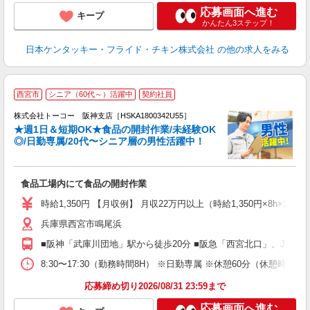
応募画面へ進む
キープ
かんたん3ステップ！
日本ケンタッキー・フライド・チキン株式会社
の他の求人をみる
西宮市
シニア（60代～）活躍中
契約社員
日
株式会社トーコー 阪神支店［HSKA1800342U55］
★週1日＆短期OK★食品の開封作業/未経験OK
を
◎/日勤専属/20代〜シニア層の男性活躍中！
す
業
未
食品工場内にて食品の開封作業
以
（
時給1,350円 【月収例】 月収22万円以上（時給1,350円×8h×
り
兵庫県西宮市鳴尾浜
■阪神「武庫川団地」駅から徒歩20分 ■阪急「西宮北口」、JR「
8:30〜17:30（勤務時間8H） ※日勤専属 ※休憩60分
応募締め切り2026/08/31 23:59まで
応募画面へ進む