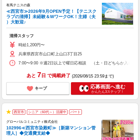
★
有馬テニスの森
≪西宮市≫2026年9月OPEN予定！【テニスク
ラブの清掃】未経験＆WワークOK！主婦（夫
）大歓迎♪
設
清掃スタッフ
未
日
時給1,200円〜
ン
兵庫県西宮市山口町上山口3丁目25
給
7:00〜9:00 ※週2日以上で曜日応相談 （土・日どちらか入れる
7
あと
日
で掲載終了
(2026/08/15 23:59まで)
応募画面へ進む
キープ
かんたん3ステップ！
西宮市
シニア（60代～）活躍中
パート
★
グローバルコミュニティ株式会社
102996≪西宮市染殿町≫［新築マンション管
理人］◆交通費支給◆