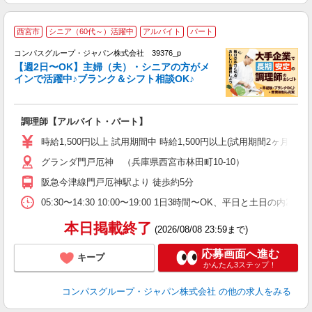
西宮市
シニア（60代～）活躍中
アルバイト
パート
コンパスグループ・ジャパン株式会社 39376_p
く
【週2日〜OK】主婦（夫）・シニアの方がメ
インで活躍中♪ブランク＆シフト相談OK♪
大
調理師【アルバイト・パート】
入
歓
時給1,500円以上 試用期間中 時給1,500円以上(試用期間2ヶ月
～
グランダ門戸厄神 （兵庫県西宮市林田町10-10）
用
週
阪急今津線門戸厄神駅より 徒歩約5分
内
業
05:30〜14:30 10:00〜19:00 1日3時間〜OK、平日と土日の内
本日掲載終了
(2026/08/08 23:59まで)
応募画面へ進む
キープ
かんたん3ステップ！
コンパスグループ・ジャパン株式会社
の他の求人をみる