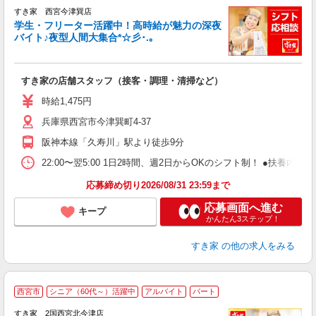
すき家 西宮今津巽店
学生・フリーター活躍中！高時給が魅力の深夜
バイト♪夜型人間大集合*☆彡･.｡
つ
すき家の店舗スタッフ（接客・調理・清掃など）
履
ミ
時給1,475円
～
兵庫県西宮市今津巽町4-37
勤
社
阪神本線「久寿川」駅より徒歩9分
22:00〜翌5:00 1日2時間、週2日からOKのシフト制！ ●扶養内勤務
応募締め切り2026/08/31 23:59まで
応募画面へ進む
キープ
かんたん3ステップ！
すき家
の他の求人をみる
≪
西宮市
シニア（60代～）活躍中
アルバイト
パート
すき家 2国西宮北今津店