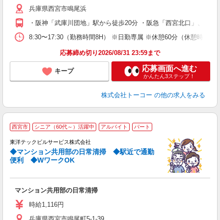
り
兵庫県西宮市鳴尾浜
・阪神「武庫川団地」駅から徒歩20分 ・阪急「西宮北口」、JR
8:30〜17:30（勤務時間8H） ※日勤専属 ※休憩60分
応募締め切り2026/08/31 23:59まで
応募画面へ進む
キープ
かんたん3ステップ！
株式会社トーコー
の他の求人をみる
西宮市
シニア（60代～）活躍中
アルバイト
パート
未
東洋テックビルサービス株式会社
～
◆マンション共用部の日常清掃 ◆駅近で通勤
h
便利 ◆WワークOK
マンション共用部の日常清掃
時給1,116円
兵庫県西宮市鳴尾町5-1-39