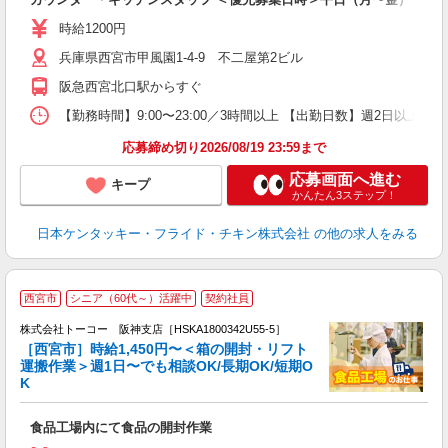
未
～
時給1200円
2
兵庫県西宮市甲風園1-4-9 不二屋第2ビル
ル
用
阪急西宮北口駅からすぐ
【勤務時間】9:00〜23:00／3時間以上 【出勤日数】週2日以
応募締め切り2026/08/19 23:59まで
応募画面へ進む
キープ
かんたん3ステップ！
日本ケンタッキー・フライド・チキン株式会社
の他の求人をみる
西宮市
シニア（60代～）活躍中
契約社員
株式会社トーコー 阪神支店［HSKA1800342U55-5］
［西宮市］時給1,450円〜＜箱の開封・リフト
ッ
運搬作業＞週1日〜でも相談OK/長期OK/短期O
程
K
や
高
食品工場内にて食品の開封作業
月