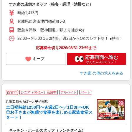
つ
すき家の店舗スタッフ（接客・調理・清掃など）
履
ミ
時給1,475円
～
兵庫県西宮市津門稲荷町5-8
勤
社
阪急今津線「阪神国道」駅より徒歩4分
22:00〜翌5:00 1日2時間、週2日からOKのシフト制！ ●扶養内勤務
応募締め切り2026/08/31 23:59まで
応募画面へ進む
キープ
かんたん3ステップ！
すき家
の他の求人をみる
西宮市
シニア（60代～）活躍中
アルバイト
パート
丸亀製麺ららぽーと甲子園店
土日祝時給1250円〜★週2日〜／1日3h〜OK
◎お子さまが無償で食事を楽しめる家族食堂ス
タート！
ル
キッチン・ホールスタッフ（ランチタイム）
入