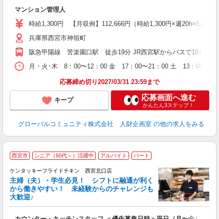
代
マンション管理人
入
活
時給1,300円 【月収例】112,666円（時給1,300円×週20h×52週
シ
兵庫県西宮市神垣町
研
阪急甲陽線 苦楽園口駅 徒歩19分 JR西宮駅からバスで18分 阪
月・火･木 8：00〜12：00 金 17：00〜21：00 土 13：
応募締め切り2027/03/31 23:59まで
応募画面へ進む
キープ
かんたん3ステップ！
グローバルコミュニティ株式会社 人財企画室
の他の求人をみる
西宮市
シニア（60代～）活躍中
アルバイト
パート
ケンタッキーフライドチキン 西宮北口店
主婦（夫）・学生必見！ シフトに融通が利く
から働きやすい！ 未経験からのチャレンジも
大歓迎♪
見
カウンター・キッチンスタッフ ＜優先募集日時＞平日（月〜金） 11:00〜