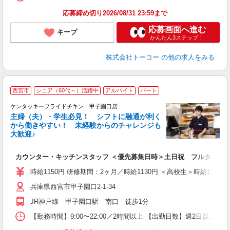
応募締め切り2026/08/31 23:59まで
応募画面へ進む
キープ
かんたん3ステップ！
株式会社トーコー
の他の求人をみる
西宮市
シニア（60代～）活躍中
アルバイト
パート
ケンタッキーフライドチキン 甲子園口店
主婦（夫）・学生必見！ シフトに融通が利く
から働きやすい！ 未経験からのチャレンジも
大歓迎♪
見
カウンター・キッチンスタッフ ＜優先募集日時＞土日祝 フルタイム
未
ダ
時給1150円 研修期間：2ヶ月／時給1130円 ＜高校生＞時給1140円
昇
兵庫県西宮市甲子園口2-1-34
上
か
JR神戸線 甲子園口駅 南口 徒歩1分
【勤務時間】9:00〜22:00／2時間以上 【出勤日数】週2日以