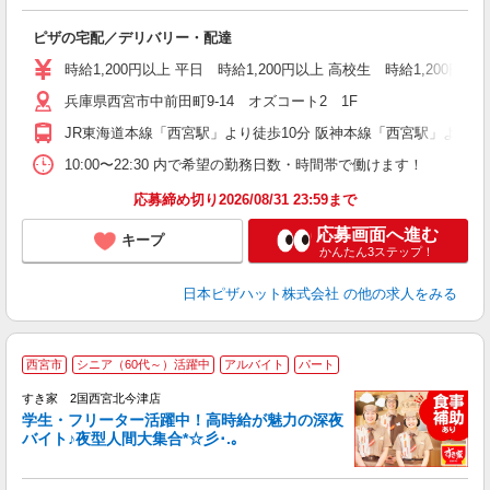
続
ピザの宅配／デリバリー・配達
未
ア
時給1,200円以上 平日 時給1,200円以上 高校生 時給1,200円以
通
兵庫県西宮市中前田町9-14 オズコート2 1F
JR東海道本線「西宮駅」より徒歩10分 阪神本線「西宮駅」より徒
10:00〜22:30 内で希望の勤務日数・時間帯で働けます！
応募締め切り2026/08/31 23:59まで
応募画面へ進む
キープ
かんたん3ステップ！
日本ピザハット株式会社
の他の求人をみる
西宮市
シニア（60代～）活躍中
アルバイト
パート
すき家 2国西宮北今津店
学生・フリーター活躍中！高時給が魅力の深夜
バイト♪夜型人間大集合*☆彡･.｡