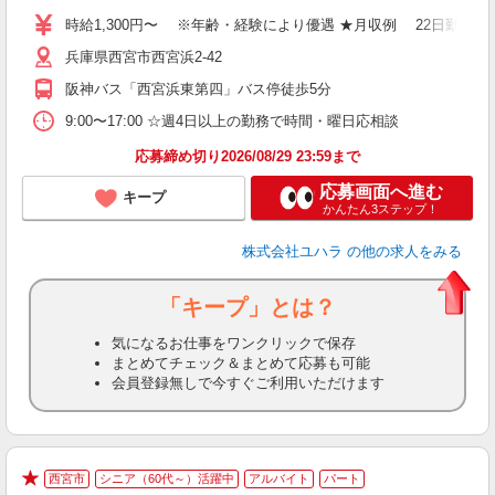
格
時給1,300円〜 ※年齢・経験により優遇 ★月収例 22日勤務の場合
（
兵庫県西宮市西宮浜2-42
の
険
阪神バス「西宮浜東第四」バス停徒歩5分
9:00〜17:00 ☆週4日以上の勤務で時間・曜日応相談
応募締め切り2026/08/29 23:59まで
応募画面へ進む
キープ
かんたん3ステップ！
株式会社ユハラ
の他の求人をみる
「キープ」とは？
気になるお仕事をワンクリックで保存
まとめてチェック＆まとめて応募も可能
会員登録無しで今すぐご利用いただけます
西宮市
シニア（60代～）活躍中
アルバイト
パート