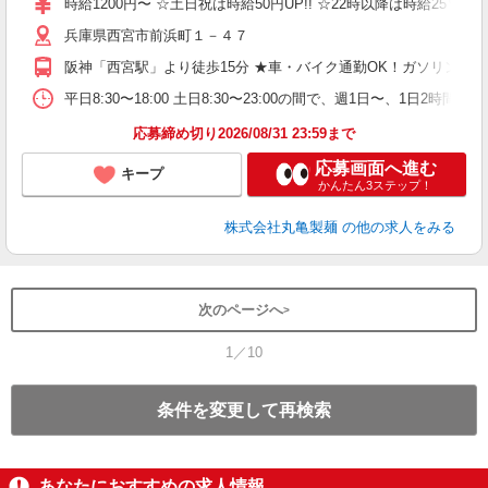
時給1200円〜 ☆土日祝は時給50円UP!! ☆22時以降は時給25％U
歓
兵庫県西宮市前浜町１－４７
～
り
阪神「西宮駅」より徒歩15分 ★車・バイク通勤OK！ガソリン代
務
平日8:30〜18:00 土日8:30〜23:00の間で、週1日
フ
応募締め切り2026/08/31 23:59まで
応募画面へ進む
キープ
かんたん3ステップ！
株式会社丸亀製麺
の他の求人をみる
次のページへ
1／10
条件を変更して再検索
あなたにおすすめの求人情報