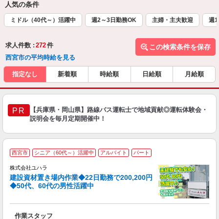
人気の条件
ミドル（40代～）活躍中
週2～3日勤務OK
主婦・主夫歓迎
週1
求人件数 :
272
件
この検索条件を保存
西宮市の平均時給を見る
指定なし
新着順
時給順
日給順
月給順
【兵庫県・岡山県】路線バス運転士で地域貢献◎運転体験会・
PR
説明会を毎月定期開催中！
西宮市
シニア（60代～）活躍中
アルバイト
パート
株式会社ユハラ
建設資材置き場内作業◆22日勤務で200,200円
◆50代、60代の男性活躍中
着
作業スタッフ
入