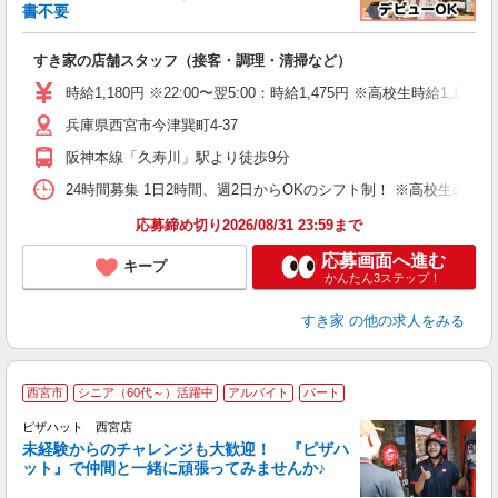
書不要
の
すき家の店舗スタッフ（接客・調理・清掃など）
履
タ
時給1,180円 ※22:00〜翌5:00：時給1,475円 ※高校生時給1,130
（
兵庫県西宮市今津巽町4-37
夜
事
阪神本線「久寿川」駅より徒歩9分
24時間募集 1日2時間、週2日からOKのシフト制！ ※高校生のシ
応募締め切り2026/08/31 23:59まで
応募画面へ進む
キープ
かんたん3ステップ！
すき家
の他の求人をみる
西宮市
シニア（60代～）活躍中
アルバイト
パート
ピザハット 西宮店
未経験からのチャレンジも大歓迎！ 『ピザハ
ット』で仲間と一緒に頑張ってみませんか♪