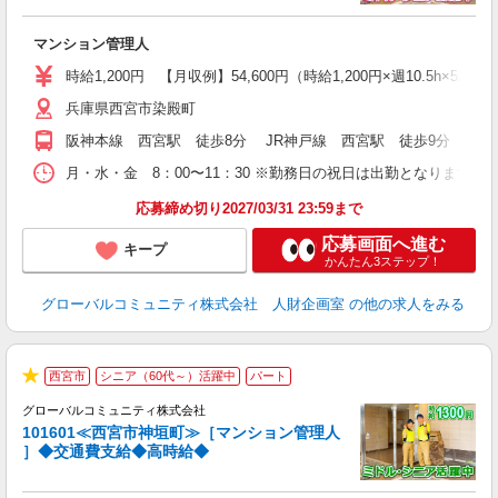
代
マンション管理人
入
ー
時給1,200円 【月収例】54,600円（時給1,200円×週10.5h×52週
定
兵庫県西宮市染殿町
制
阪神本線 西宮駅 徒歩8分 JR神戸線 西宮駅 徒歩9分 阪急
月・水・金 8：00〜11：30 ※勤務日の祝日は出勤となります。
応募締め切り2027/03/31 23:59まで
応募画面へ進む
キープ
かんたん3ステップ！
グローバルコミュニティ株式会社 人財企画室
の他の求人をみる
西宮市
シニア（60代～）活躍中
パート
★
グローバルコミュニティ株式会社
101601≪西宮市神垣町≫［マンション管理人
］◆交通費支給◆高時給◆