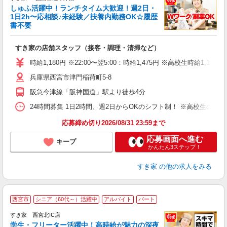
しゅふ活躍中！ランチタイム大歓迎！週2日・
安
1日2h〜応相談♪未経験／扶養内勤務OK☆履歴
書不要
の
すき家の店舗スタッフ（接客・調理・清掃など）
履
タ
時給1,180円 ※22:00〜翌5:00：時給1,475円 ※高校生時給1,130
（
兵庫県西宮市津門稲荷町5-8
夜
事
阪急今津線「阪神国道」駅より徒歩4分
24時間募集 1日2時間、週2日からOKのシフト制！ ※高校生のシ
応募締め切り2026/08/31 23:59まで
応募画面へ進む
キープ
かんたん3ステップ！
すき家
の他の求人をみる
西宮市
シニア（60代～）活躍中
アルバイト
パート
すき家 西宮北IC店
学生・フリーター活躍中！高時給が魅力の深夜