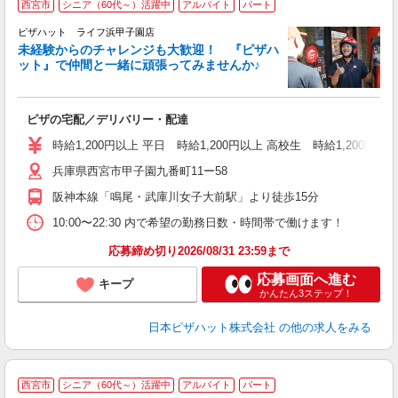
西宮市
シニア（60代～）活躍中
アルバイト
パート
ピザハット ライフ浜甲子園店
未経験からのチャレンジも大歓迎！ 『ピザハ
ット』で仲間と一緒に頑張ってみませんか♪
続
ピザの宅配／デリバリー・配達
未
ア
時給1,200円以上 平日 時給1,200円以上 高校生 時給1,200円以
通
兵庫県西宮市甲子園九番町11ー58
阪神本線「鳴尾・武庫川女子大前駅」より徒歩15分
10:00〜22:30 内で希望の勤務日数・時間帯で働けます！
応募締め切り2026/08/31 23:59まで
応募画面へ進む
キープ
かんたん3ステップ！
日本ピザハット株式会社
の他の求人をみる
西宮市
シニア（60代～）活躍中
アルバイト
パート