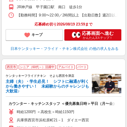
か
JR神戸線 甲子園口駅 南口 徒歩1分
【勤務時間】9:00〜22:00／2時間以上 【出勤日数】週2日以
応募締め切り2026/08/19 23:59まで
応募画面へ進む
キープ
かんたん3ステップ！
日本ケンタッキー・フライド・チキン株式会社
の他の求人をみる
西宮市
シニア（60代～）活躍中
アルバイト
パート
ケンタッキーフライドチキン そよら西宮今津店
主婦（夫）・学生必見！ シフトに融通が利く
から働きやすい！ 未経験からのチャレンジも
大歓迎♪
見
カウンター・キッチンスタッフ ＜優先募集日時＞平日（月〜金） フ
未
ダ
時給1200円 ＜高校生＞時給1150円
昇
兵庫県西宮市浜松原町21－1 ダイエー西宮
K
保