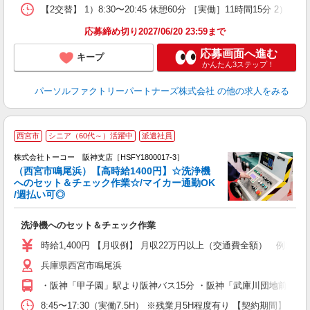
【2交替】 1）8:30〜20:45 休憩60分 ［実働］11時間15分 2）
応募締め切り2027/06/20 23:59まで
応募画面へ進む
キープ
かんたん3ステップ！
パーソルファクトリーパートナーズ株式会社
の他の求人をみる
【
西宮市
シニア（60代～）活躍中
派遣社員
株式会社トーコー 阪神支店［HSFY1800017-3］
週
（西宮市鳴尾浜）【高時給1400円】☆洗浄機
車
へのセット＆チェック作業☆/マイカー通勤OK
婦
/週払い可◎
～
洗浄機へのセット＆チェック作業
時給1,400円 【月収例】 月収22万円以上（交通費全額） 例1,400円×
兵庫県西宮市鳴尾浜
・阪神「甲子園」駅より阪神バス15分 ・阪神「武庫川団地前」駅
8:45〜17:30（実働7.5H） ※残業月5H程度有り 【契約