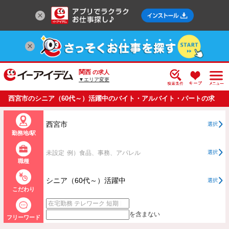
関西
の求人
▼エリア変更
西宮市のシニア（60代～）活躍中のバイト・アルバイト・パートの求
人情報一覧
西宮市
選択
勤務地/駅
未設定
例）食品、事務、アパレル
選択
職種
シニア（60代～）活躍中
選択
こだわり
を含まない
フリーワード