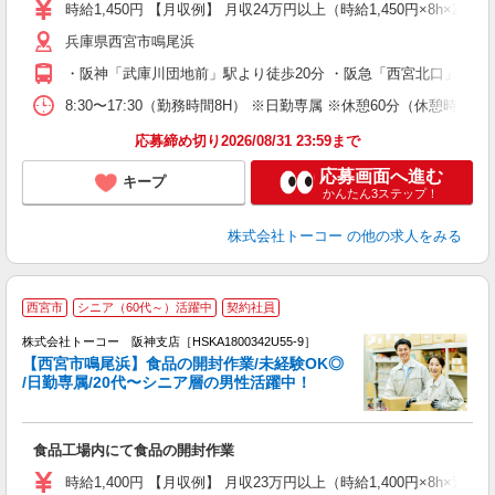
（
時給1,450円 【月収例】 月収24万円以上（時給1,450円×8h×2
り
兵庫県西宮市鳴尾浜
・阪神「武庫川団地前」駅より徒歩20分 ・阪急「西宮北口」、J
8:30〜17:30（勤務時間8H） ※日勤専属 ※休憩60分
応募締め切り2026/08/31 23:59まで
応募画面へ進む
キープ
かんたん3ステップ！
株式会社トーコー
の他の求人をみる
西宮市
シニア（60代～）活躍中
契約社員
・
株式会社トーコー 阪神支店［HSKA1800342U55-9］
も
【西宮市鳴尾浜】食品の開封作業/未経験OK◎
い
/日勤専属/20代〜シニア層の男性活躍中！
生
未
食品工場内にて食品の開封作業
以
（
時給1,400円 【月収例】 月収23万円以上（時給1,400円×8h×