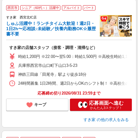
≪
西宮市
シニア（60代～）活躍中
アルバイト
パート
すき家 西宮北IC店
しゅふ活躍中！ランチタイム大歓迎！週2日・
安
1日2h〜応相談♪未経験／扶養内勤務OK☆履歴
書不要
の
すき家の店舗スタッフ（接客・調理・清掃など）
履
タ
時給1,200円 ※22:00〜翌5:00：時給1,500円 ※高校生時給1,150
（
兵庫県西宮市山口町下山口3-5-23
夜
事
神鉄三田線「田尾寺」駅より徒歩18分
24時間募集 1日2時間、週2日からOKのシフト制！ ※高校生のシ
応募締め切り2026/08/31 23:59まで
応募画面へ進む
キープ
かんたん3ステップ！
すき家
の他の求人をみる