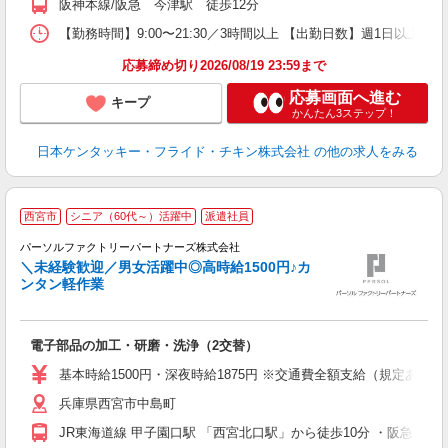
阪神本線/阪急 今津駅 徒歩12分
【勤務時間】9:00〜21:30／3時間以上 【出勤日数】週1日以
応募締め切り2026/08/19 23:59まで
応募画面へ進む
キープ
かんたん3ステップ！
日本ケンタッキー・フライド・チキン株式会社
の他の求人をみる
◆
西宮市
シニア（60代～）活躍中
派遣社員
パーソルファクトリーパートナーズ株式会社
＼未経験歓迎／男女活躍中◎高時給1500円♪カ
ンタン軽作業
き
未
電子部品の加工・研磨・洗浄（2交替）
ー
収
基本時給1500円・深夜時給1875円 ※交通費全額支給（規定あり） 
制
兵庫県西宮市中島町
JR東海道線 甲子園口駅 「西宮北口駅」から徒歩10分 ・阪急「