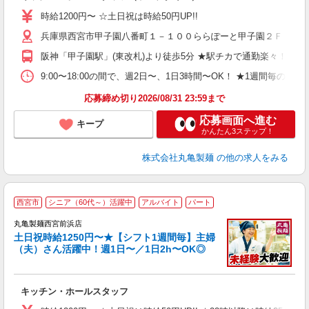
者
時給1200円〜 ☆土日祝は時給50円UP!!
歓
兵庫県西宮市甲子園八番町１－１００ららぽーと甲子園２Ｆ
～
り
阪神「甲子園駅」(東改札)より徒歩5分 ★駅チカで通勤楽々！ 
O
平
9:00〜18:00の間で、週2日〜、1日3時間〜OK！ ★1週
駅
応募締め切り2026/08/31 23:59まで
応募画面へ進む
キープ
かんたん3ステップ！
株式会社丸亀製麺
の他の求人をみる
西宮市
シニア（60代～）活躍中
アルバイト
パート
丸亀製麺西宮前浜店
土日祝時給1250円〜★【シフト1週間毎】主婦
（夫）さん活躍中！週1日〜／1日2h〜OK◎
ル
キッチン・ホールスタッフ
入
者