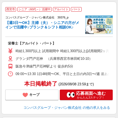
西宮市
シニア（60代～）活躍中
アルバイト
パート
コンパスグループ・ジャパン株式会社 39376_p
く
【週3日〜OK】主婦（夫）・シニアの方がメ
インで活躍中♪ブランク＆シフト相談OK♪
大
栄養士【アルバイト・パート】
入
歓
時給1,300円以上 試用期間中 時給1,300円以上(試用期間2ヶ月
～
グランダ門戸厄神 （兵庫県西宮市林田町10-10）
用
2
阪急今津線門戸厄神駅より 徒歩約5分
内
助
09:00〜13:30 1日4時間〜OK、平日と土日の内3日〜/週 週あた
本日掲載終了
(2026/08/08 23:59まで)
応募画面へ進む
キープ
かんたん3ステップ！
コンパスグループ・ジャパン株式会社
の他の求人をみる