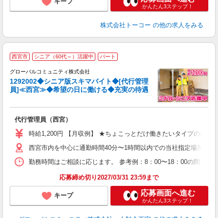
キープ
かんたん3ステップ！
株式会社トーコー
の他の求人をみる
西宮市
シニア（60代～）活躍中
パート
グローバルコミュニティ株式会社
1292002◆シニア版スキマバイト◆[代行管理
員]≪西宮≫◆希望の日に働ける◆充実の待遇
方
く
代行管理員（西宮）
入
歴
時給1,200円 【月収例】 ★ちょこっとだけ働きたいタイプのAさん(入社2カ
（
西宮市内を中心に通勤時間40分〜1時間以内での当社指定場所
残
勤務時間はご相談に応じます。 参考例：8：00〜18：00の間で
応募締め切り2027/03/31 23:59まで
応募画面へ進む
キープ
かんたん3ステップ！