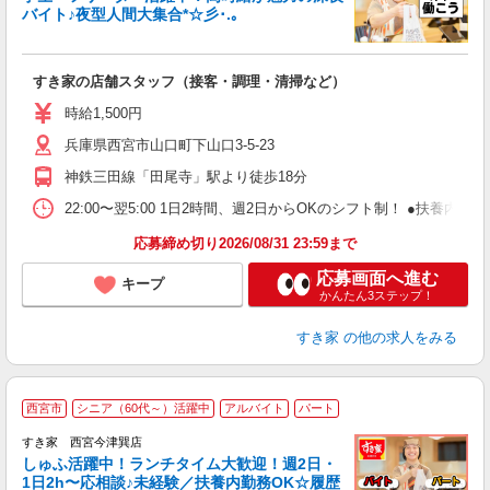
バイト♪夜型人間大集合*☆彡･.｡
つ
すき家の店舗スタッフ（接客・調理・清掃など）
履
ミ
時給1,500円
～
兵庫県西宮市山口町下山口3-5-23
勤
社
神鉄三田線「田尾寺」駅より徒歩18分
22:00〜翌5:00 1日2時間、週2日からOKのシフト制！ ●扶養内勤務
応募締め切り2026/08/31 23:59まで
応募画面へ進む
キープ
かんたん3ステップ！
すき家
の他の求人をみる
≪
西宮市
シニア（60代～）活躍中
アルバイト
パート
すき家 西宮今津巽店
しゅふ活躍中！ランチタイム大歓迎！週2日・
安
1日2h〜応相談♪未経験／扶養内勤務OK☆履歴