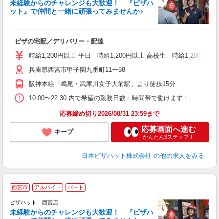
未経験からのチャレンジも大歓迎！ 『ピザハ
ット』で仲間と一緒に頑張ってみませんか♪
続
ピザの宅配／デリバリー・配達
未
ア
時給1,200円以上 平日 時給1,200円以上 高校生 時給1,200円以
通
兵庫県西宮市甲子園九番町11ー58
阪神本線「鳴尾・武庫川女子大前駅」より徒歩15分
10:00〜22:30 内で希望の勤務日数・時間帯で働けます！
応募締め切り2026/08/31 23:59まで
応募画面へ進む
キープ
かんたん3ステップ！
日本ピザハット株式会社
の他の求人をみる
西宮市
アルバイト
パート
ピザハット 西宮店
未経験からのチャレンジも大歓迎！ 『ピザハ