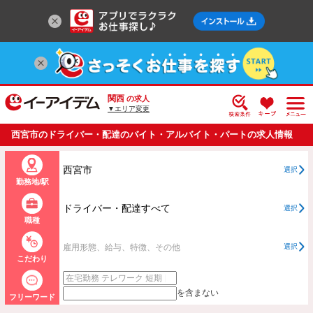
関西
の求人
▼エリア変更
西宮市のドライバー・配達のバイト・アルバイト・パートの求人情報
一覧
西宮市
選択
勤務地/駅
ドライバー・配達すべて
選択
職種
雇用形態、給与、特徴、その他
選択
こだわり
を含まない
フリーワード