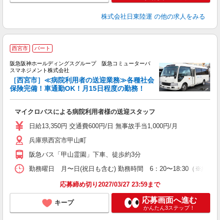
株式会社日東陸運
の他の求人をみる
安
西宮市
パート
無
り
阪急阪神ホールディングスグループ 阪急コミューターバ
スマネジメント株式会社
［西宮市］≪病院利用者の送迎業務≫各種社会
保険完備！車通勤OK！月15日程度の勤務！
マイクロバスによる病院利用者様の送迎スタッフ
日給13,350円 交通費600円/日 無事故手当1,000円/月
兵庫県西宮市甲山町
阪急バス「甲山霊園」下車、徒歩約3分
勤務曜日 月〜日(祝日も含む) 勤務時間 6：20〜18:30（※約
応募締め切り2027/03/27 23:59まで
応募画面へ進む
キープ
かんたん3ステップ！