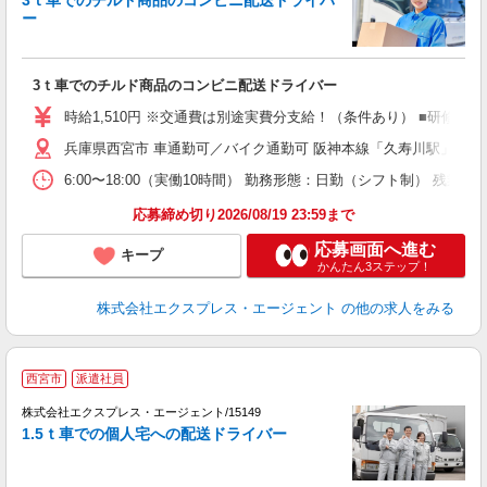
3ｔ車でのチルド商品のコンビニ配送ドライバ
商
ー
戦
即
ブ
3ｔ車でのチルド商品のコンビニ配送ドライバー
収
K
時給1,510円 ※交通費は別途実費分支給！（条件あり） ■研修期
早
兵庫県西宮市 車通勤可／バイク通勤可 阪神本線「久寿川駅」車16
6:00〜18:00（実働10時間） 勤務形態：日勤（シフト制） 
応募締め切り2026/08/19 23:59まで
応募画面へ進む
キープ
かんたん3ステップ！
株式会社エクスプレス・エージェント
の他の求人をみる
西宮市
派遣社員
―
株式会社エクスプレス・エージェント/15149
の
1.5ｔ車での個人宅への配送ドライバー
戦
即
ブ