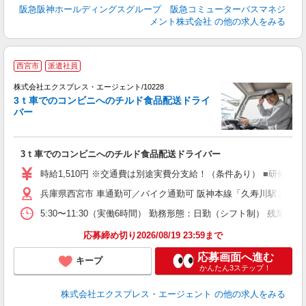
阪急阪神ホールディングスグループ 阪急コミューターバスマネジ
メント株式会社
の他の求人をみる
●
西宮市
派遣社員
タ
株式会社エクスプレス・エージェント/10228
3ｔ車でのコンビニへのチルド食品配送ドライ
県
バー
―
即
ブ
3ｔ車でのコンビニへのチルド食品配送ドライバー
収
K
時給1,510円 ※交通費は別途実費分支給！（条件あり） ■研修期
早
兵庫県西宮市 車通勤可／バイク通勤可 阪神本線「久寿川駅」徒歩19
5:30〜11:30（実働6時間） 勤務形態：日勤（シフト制） 残
応募締め切り2026/08/19 23:59まで
応募画面へ進む
キープ
かんたん3ステップ！
株式会社エクスプレス・エージェント
の他の求人をみる