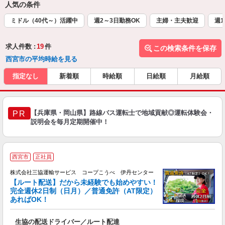
人気の条件
ミドル（40代～）活躍中
週2～3日勤務OK
主婦・主夫歓迎
週1
求人件数 :
19
件
この検索条件を保存
西宮市の平均時給を見る
指定なし
新着順
時給順
日給順
月給順
【兵庫県・岡山県】路線バス運転士で地域貢献◎運転体験会・
PR
説明会を毎月定期開催中！
西宮市
正社員
株式会社三協運輸サービス コープこうべ 伊丹センター
【ルート配送】だから未経験でも始めやすい！
完全週休2日制（日月）／普通免許（AT限定）
あればOK！
す
生協の配送ドライバー／ルート配達
職