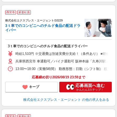
●
西宮市
派遣社員
リ
株式会社エクスプレス・エージェント/10229
3ｔ車でのコンビニへのチルド食品の配送ドラ
西
イバー
―
即
ブ
3ｔ車でのコンビニへのチルド食品の配送ドライバー
収
K
時給1,510円 ※交通費は別途実費分支給！（条件あり） ■研修期
昼
兵庫県西宮市 車通勤可／バイク通勤可 阪神本線「久寿川駅」徒歩19
13:00〜18:00（実働5時間） 勤務形態：日勤（シフト制） 
応募締め切り2026/08/19 23:59まで
応募画面へ進む
キープ
かんたん3ステップ！
株式会社エクスプレス・エージェント
の他の求人をみる
●
西宮市
派遣社員