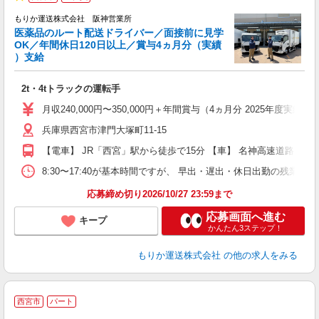
★
もりか運送株式会社 阪神営業所
医薬品のルート配送ドライバー／面接前に見学
OK／年間休日120日以上／賞与4ヵ月分（実績
）支給
全
2t・4tトラックの運転手
入
与
月収240,000円〜350,000円＋年間賞与（4ヵ月分 2025年
昼
兵庫県西宮市津門大塚町11-15
ど
【電車】 JR「西宮」駅から徒歩で15分 【車】 名神高速道路 西宮I
8:30〜17:40が基本時間ですが、 早出・遅出・休日出勤の残業
応募締め切り2026/10/27 23:59まで
応募画面へ進む
キープ
かんたん3ステップ！
もりか運送株式会社
の他の求人をみる
西宮市
パート