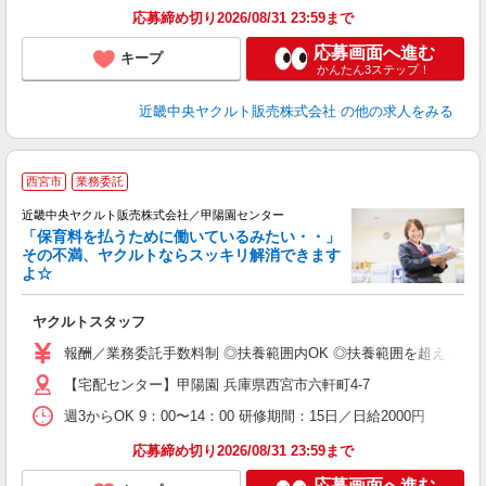
応募締め切り2026/08/31 23:59まで
応募画面へ進む
キープ
かんたん3ステップ！
近畿中央ヤクルト販売株式会社
の他の求人をみる
西宮市
業務委託
近畿中央ヤクルト販売株式会社／甲陽園センター
「保育料を払うために働いているみたい・・」
その不満、ヤクルトならスッキリ解消できます
よ☆
し
未
ヤクルトスタッフ
ア
業
報酬／業務委託手数料制 ◎扶養範囲内OK ◎扶養範囲を超えた高収
【宅配センター】甲陽園 兵庫県西宮市六軒町4-7
週3からOK 9：00〜14：00 研修期間：15日／日給2000円
応募締め切り2026/08/31 23:59まで
応募画面へ進む