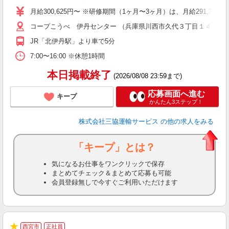
り
月給300,625円〜 ※研修期間（1ヶ月〜3ヶ月）は、月給291,375円
O
コープこうべ 伊丹センター （兵庫県川西市久代３丁目１４）
あ
JR「北伊丹駅」より車で5分
7:00〜16:00 ※休憩1時間
本日掲載終了
(2026/08/08 23:59まで)
応募画面へ進む
キープ
かんたん3ステップ！
株式会社三協運輸サービス
の他の求人をみる
「キープ」とは？
気になるお仕事をワンクリックで保存
まとめてチェック＆まとめて応募も可能
会員登録無しで今すぐご利用いただけます
西宮市
正社員