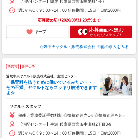
【宅配センター】鳴尾 兵庫県西宮市鳴尾町4-4-7
週3からOK 9：00〜14：00 研修期間：15日／日給2000円
応募締め切り2026/08/31 23:59まで
応募画面へ進む
キープ
かんたん3ステップ！
近畿中央ヤクルト販売株式会社
の他の求人をみる
西宮市
業務委託
近畿中央ヤクルト販売株式会社／生瀬センター
「保育料を払うために働いているみたい・・」
その不満、ヤクルトならスッキリ解消できます
よ☆
し
未
ヤクルトスタッフ
ア
業
報酬／業務委託手数料制 ◎扶養範囲内OK ◎扶養範囲を超えた高収
【宅配センター】生瀬 兵庫県西宮市生瀬町2丁目8-9
週3からOK 9：00〜14：00 研修期間：15日／日給2000円