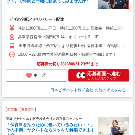
ット』で仲間と一緒に頑張ってみませんか♪
続
ピザの宅配／デリバリー・配達
未
ア
時給1,200円以上 平日 時給1,200円以上 高校生 時給1,200円以
通
兵庫県西宮市中前田町9-14 オズコート2 1F
JR東海道本線「西宮駅」より徒歩10分 阪神本線「西宮駅」より徒
10:00〜22:30 内で希望の勤務日数・時間帯で働けます！
応募締め切り2026/08/31 23:59まで
応募画面へ進む
キープ
かんたん3ステップ！
日本ピザハット株式会社
の他の求人をみる
西宮市
業務委託
近畿中央ヤクルト販売株式会社／西宮北口センター
「保育料を払うために働いているみたい・・」
その不満、ヤクルトならスッキリ解消できます