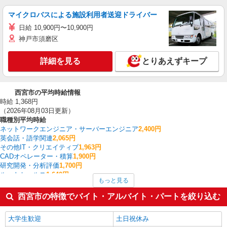
マイクロバスによる施設利用者送迎ドライバー
日給 10,900円〜10,900円
神戸市須磨区
詳細を見る
とりあえずキープ
西宮市の平均時給情報
時給 1,368円
（2026年08月03日更新）
職種別平均時給
ネットワークエンジニア・サーバーエンジニア
2,400円
英会話・語学関連
2,065円
その他IT・クリエイティブ
1,963円
CADオペレーター・積算
1,900円
研究開発・分析評価
1,700円
ルートセールス
1,640円
もっと見る
作業療法士・理学療法士・言語聴覚士・視能訓練士
1,547円
その他介護・福祉
1,545円
西宮市の特徴でバイト・アルバイト・パートを絞り込む
看護師・保健師・看護助手・助産師
1,512円
中型（2t・4t）ドライバー
1,508円
大学生歓迎
土日祝休み
西宮市の他の職種の平均時給を見る