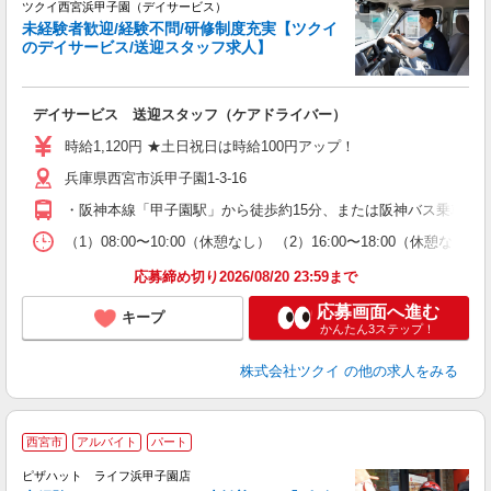
ツクイ西宮浜甲子園（デイサービス）
未経験者歓迎/経験不問/研修制度充実【ツクイ
のデイサービス/送迎スタッフ求人】
各
デイサービス 送迎スタッフ（ケアドライバー）
入
り
時給1,120円 ★土日祝日は時給100円アップ！
リ
兵庫県西宮市浜甲子園1-3-16
ー
O
・阪神本線「甲子園駅」から徒歩約15分、または阪神バス乗車「
な
（1）08:00〜10:00（休憩なし） （2）16:00〜18:00
髪
応募締め切り2026/08/20 23:59まで
応募画面へ進む
キープ
かんたん3ステップ！
株式会社ツクイ
の他の求人をみる
西宮市
アルバイト
パート
ピザハット ライフ浜甲子園店