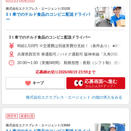
（
の
株式会社エクスプレス・エージェント/15105
用
3ｔ車でのチルド食品のコンビニ配送ドライバ
リ
ー
―
履
ミ
3ｔ車でのチルド食品のコンビニ配送ドライバー
給
O
時給1,510円 ※交通費は別途実費分支給！（条件あり） ■研修期間
兵庫県西宮市 車通勤可／バイク通勤可 阪神本線「久寿川駅」車6分
20:00〜1:00（実働5時間） 勤務形態：夜勤（シフト制） 
応募締め切り2026/08/19 23:59まで
応募画面へ進む
キープ
かんたん3ステップ！
株式会社エクスプレス・エージェント
の他の求人をみる
▲
西宮市
派遣社員
ワ
株式会社エクスプレス・エージェント/13668
―