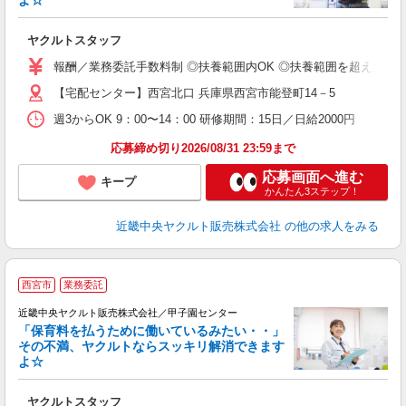
よ☆
し
未
ヤクルトスタッフ
ア
業
報酬／業務委託手数料制 ◎扶養範囲内OK ◎扶養範囲を超えた高収
【宅配センター】西宮北口 兵庫県西宮市能登町14－5
週3からOK 9：00〜14：00 研修期間：15日／日給2000円
応募締め切り2026/08/31 23:59まで
応募画面へ進む
キープ
かんたん3ステップ！
近畿中央ヤクルト販売株式会社
の他の求人をみる
西宮市
業務委託
近畿中央ヤクルト販売株式会社／甲子園センター
「保育料を払うために働いているみたい・・」
その不満、ヤクルトならスッキリ解消できます
よ☆
し
未
ヤクルトスタッフ