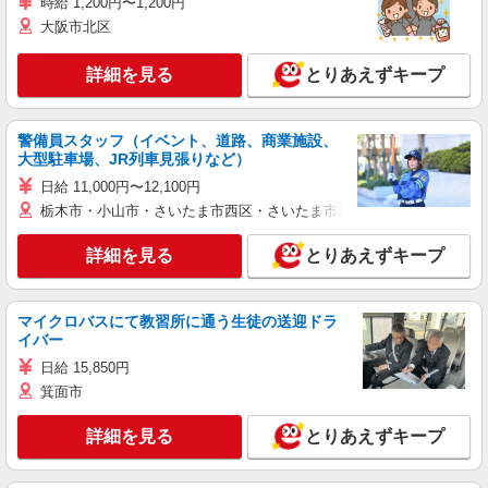
時給 1,200円〜1,200円
大阪市北区
詳細を見る
とりあえずキープ
警備員スタッフ（イベント、道路、商業施設、
大型駐車場、JR列車見張りなど）
日給 11,000円〜12,100円
栃木市・小山市・さいたま市西区・さいたま市岩槻区・久喜市・蓮田
詳細を見る
とりあえずキープ
マイクロバスにて教習所に通う生徒の送迎ドラ
イバー
日給 15,850円
箕面市
詳細を見る
とりあえずキープ