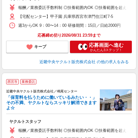
ア
業
報酬／業務委託手数料制 ◎扶養範囲内OK ◎扶養範囲を超えた高収
【宅配センター】甲子園 兵庫県西宮市津門住江町7-5
週3からOK 9：00〜14：00 研修期間：15日／日給2000円
応募締め切り2026/08/31 23:59まで
応募画面へ進む
キープ
かんたん3ステップ！
近畿中央ヤクルト販売株式会社
の他の求人をみる
西宮市
業務委託
近畿中央ヤクルト販売株式会社／鳴尾センター
「保育料を払うために働いているみたい・・」
その不満、ヤクルトならスッキリ解消できます
よ☆
し
未
ヤクルトスタッフ
ア
業
報酬／業務委託手数料制 ◎扶養範囲内OK ◎扶養範囲を超えた高収