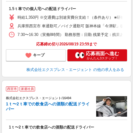
登
1.5ｔ車での個人宅への配送ドライバー
時給1,350円 ※交通費は別途実費分支給！（条件あり） ■研修期間
兵庫県西宮市 車通勤可／バイク通勤可 阪神本線「今津駅」徒歩15分
7:30〜16:30（実働8時間） 勤務形態：日勤 残業予定：残業
応募締め切り2026/08/19 23:59まで
応募画面へ進む
キープ
かんたん3ステップ！
株式会社エクスプレス・エージェント
の他の求人をみる
○
西宮市
派遣社員
か
株式会社エクスプレス・エージェント/16494
―
1ｔ〜2ｔ車での飲食店への酒類の配送ドライ
バー
■
即
ブ
1ｔ〜2ｔ車での飲食店への酒類の配送ドライバー
収