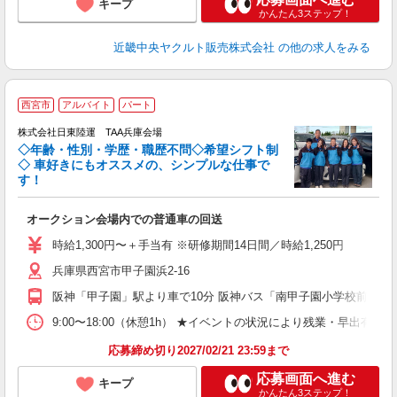
キープ
かんたん3ステップ！
近畿中央ヤクルト販売株式会社
の他の求人をみる
西宮市
アルバイト
パート
株式会社日東陸運 TAA兵庫会場
も
◇年齢・性別・学歴・職歴不問◇希望シフト制
◇ 車好きにもオススメの、シンプルな仕事で
す！
い
オークション会場内での普通車の回送
経
イ
時給1,300円〜＋手当有 ※研修期間14日間／時給1,250円
あ
兵庫県西宮市甲子園浜2-16
阪神「甲子園」駅より車で10分 阪神バス「南甲子園小学校前」停
9:00〜18:00（休憩1h） ★イベントの状況により残業・早出
応募締め切り2027/02/21 23:59まで
応募画面へ進む
キープ
かんたん3ステップ！