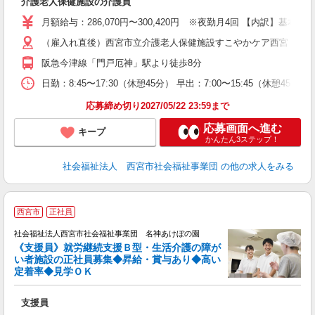
介護老人保健施設の介護員
月額給与：286,070円〜300,420円 ※夜勤月4回 【内訳
（雇入れ直後）西宮市立介護老人保健施設すこやかケア西宮 （定員
阪急今津線「門戸厄神」駅より徒歩8分
日勤：8:45〜17:30（休憩45分） 早出：7:00〜15:45（休憩4
応募締め切り2027/05/22 23:59まで
応募画面へ進む
キープ
かんたん3ステップ！
社会福祉法人 西宮市社会福祉事業団
の他の求人をみる
西宮市
正社員
社会福祉法人西宮市社会福祉事業団 名神あけぼの園
《支援員》就労継続支援Ｂ型・生活介護の障が
お
い者施設の正社員募集◆昇給・賞与あり◆高い
定着率◆見学ＯＫ
で
支援員