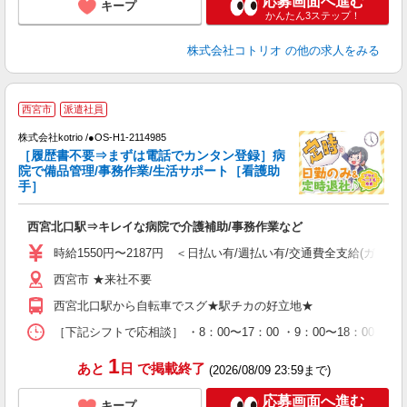
応募画面へ進む
キープ
かんたん3ステップ！
株式会社コトリオ
の他の求人をみる
西宮市
派遣社員
株式会社kotrio /●OS-H1-2114985
女
［履歴書不要⇒まずは電話でカンタン登録］病
ド
院で備品管理/事務作業/生活サポート［看護助
活
手］
ル
自
西宮北口駅⇒キレイな病院で介護補助/事務作業など
役
時給1550円〜2187円 ＜日払い有/週払い有/交通費全支給(ガソリ
西宮市 ★来社不要
西宮北口駅から自転車でスグ★駅チカの好立地★
［下記シフトで応相談］ ・8：00〜17：00 ・9：00〜18：00 ・1
1
あと
日
で掲載終了
(2026/08/09 23:59まで)
応募画面へ進む
キープ