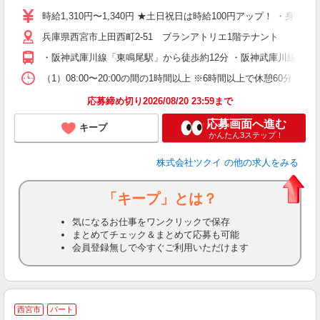
り
時給1,310円〜1,340円 ★土日祝日は時給100円アップ！ ・身体
リ
兵庫県西宮市上田西町2-51 ブランアトリエ1階テナント
ー
O
・阪神武庫川線「東鳴尾駅」から徒歩約12分 ・阪神武庫川線「洲
な
（1）08:00〜20:00の間の1時間以上 ※6時間以上で休憩60分 
髪
応募締め切り2026/08/20 23:59まで
応募画面へ進む
キープ
かんたん3ステップ！
株式会社ツクイ
の他の求人をみる
「キープ」とは？
気になるお仕事をワンクリックで保存
まとめてチェック＆まとめて応募も可能
会員登録無しで今すぐご利用いただけます
西宮市
パート