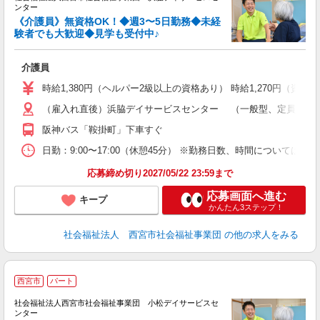
ンター
は
《介護員》無資格OK！◆週3〜5日勤務◆未経
験者でも大歓迎◆見学も受付中♪
積
介護員
時給1,380円（ヘルパー2級以上の資格あり） 時給1,270円（資格
（雇入れ直後）浜脇デイサービスセンター （一般型、定員：35名､
阪神バス「鞍掛町」下車すぐ
日勤：9:00〜17:00（休憩45分） ※勤務日数、時間については
応募締め切り2027/05/22 23:59まで
応募画面へ進む
キープ
かんたん3ステップ！
社会福祉法人 西宮市社会福祉事業団
の他の求人をみる
西宮市
パート
社会福祉法人西宮市社会福祉事業団 小松デイサービスセ
ンター