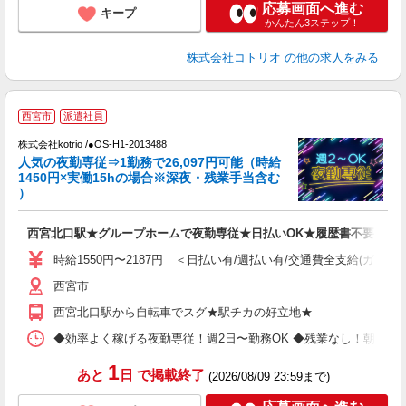
応募画面へ進む
キープ
かんたん3ステップ！
株式会社コトリオ
の他の求人をみる
2
西宮市
派遣社員
株式会社kotrio /●OS-H1-2013488
女
人気の夜勤専従⇒1勤務で26,097円可能（時給
ド
1450円×実働15hの場合※深夜・残業手当含む
活
）
ル
自
西宮北口駅★グループホームで夜勤専従★日払いOK★履歴書不要
役
時給1550円〜2187円 ＜日払い有/週払い有/交通費全支給(ガソリ
西宮市
西宮北口駅から自転車でスグ★駅チカの好立地★
◆効率よく稼げる夜勤専従！週2日〜勤務OK ◆残業なし！朝にはピタッと
1
あと
日
で掲載終了
(2026/08/09 23:59まで)