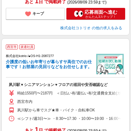
1
あと
日
で掲載終了
(2026/08/09 23:59まで)
応募画面へ進む
キープ
かんたん3ステップ！
株式会社コトリオ
の他の求人をみる
西宮市
派遣社員
く
株式会社kotrio /●OS-H1-2087277
女
介護度の低いお年寄りが暮らすサ高住でのお仕
ド
事です！お部屋の見回りなどをお任せします。
活
ル
自
夙川駅▼シニアマンション▼フロアの巡回や安否確認など
役
時給1550円〜2187円 ＜日払い有/週払い有/交通費全支給(ガソリ
西宮市内
夙川駅から車でスグ★車・バイク・自転車OK
≪シフト/週3日〜≫ ・8:30〜17:30 ・10:00〜19:00 ・16:0
1
あと
日
で掲載終了
(2026/08/09 23:59まで)