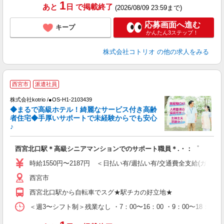
1
あと
日
で掲載終了
(2026/08/09 23:59まで)
応募画面へ進む
キープ
かんたん3ステップ！
株式会社コトリオ
の他の求人をみる
西宮市
派遣社員
最
株式会社kotrio /●OS-H1-2103439
女
◆まるで高級ホテル！綺麗なサービス付き高齢
ド
者住宅◆手厚いサポートで未経験からでも安心
活
♪
ル
自
西宮北口駅＊高級シニアマンションでのサポート職員＊.・：゜
役
時給1550円〜2187円 ＜日払い有/週払い有/交通費全支給(ガソリ
西宮市
西宮北口駅から自転車でスグ★駅チカの好立地★
＜週3〜シフト制＞残業なし ・7：00〜16：00 ・9：00〜18：00