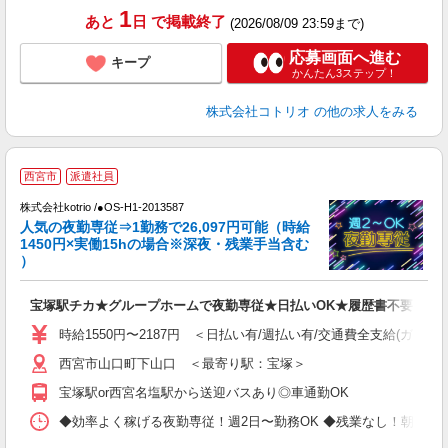
1
あと
日
で掲載終了
(2026/08/09 23:59まで)
応募画面へ進む
キープ
かんたん3ステップ！
株式会社コトリオ
の他の求人をみる
2
西宮市
派遣社員
株式会社kotrio /●OS-H1-2013587
女
人気の夜勤専従⇒1勤務で26,097円可能（時給
ド
1450円×実働15hの場合※深夜・残業手当含む
活
）
ル
自
宝塚駅チカ★グループホームで夜勤専従★日払いOK★履歴書不要
役
時給1550円〜2187円 ＜日払い有/週払い有/交通費全支給(ガソリ
西宮市山口町下山口 ＜最寄り駅：宝塚＞
宝塚駅or西宮名塩駅から送迎バスあり◎車通勤OK
◆効率よく稼げる夜勤専従！週2日〜勤務OK ◆残業なし！朝にはピタッと