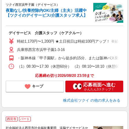
ツクイ西宮浜甲子園（デイサービス）
夜勤なし/扶養控除内OK/主婦（主夫）活躍中
【ツクイのデイサービス/介護スタッフ求人】
各
デイサービス 介護スタッフ（ケアクルー）
入
り
時給1,170円〜1,200円 ★土日祝日は時給100円アップ！ ※給
リ
兵庫県西宮市浜甲子園1-3-16
ー
O
・阪神本線「甲子園駅」から徒歩約15分、または阪神バス乗車「
な
（1）08:30〜17:30（休憩60分） （2）08:10〜18:10（休憩
髪
応募締め切り2026/08/20 23:59まで
応募画面へ進む
キープ
かんたん3ステップ！
株式会社ツクイ
の他の求人をみる
西宮市
パート
社会福祉法人西宮市社会福祉事業団 浜脇デイサービスセ