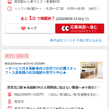
西宮駅から車でスグ｜車通勤OK
＜シフト制/週3〜＞ ・8:30〜17:30 ・9:00〜18:00 (休憩1h、残
1
あと
日
で掲載終了
(2026/08/09 23:59まで)
応募画面へ進む
キープ
かんたん3ステップ！
株式会社コトリオ
の他の求人をみる
【
西宮市
派遣社員
株式会社kotrio /●OS-H1-2015084
女
＜サービス付き高齢者向け住宅での介護スタッ
ド
フ＞入居者様の生活相談や見守り中心★
活
ル
自
西宮北口駅★未経験OKの人間関係に悩まない職場へ★サ高住STAFF
役
時給1550円〜2187円 ＜日払い有/週払い有/交通費全支給(ガソリ
西宮市
西宮北口駅から自転車でスグ★駅チカの好立地★