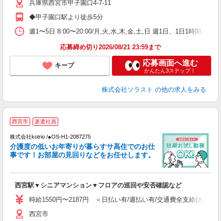
兵庫県西宮市甲子園口4-7-11
◆甲子園口駅より徒歩5分
週1〜5日 8:00〜20:00/月,火,水,木,金,土,日 週1日、1
応募締め切り2026/08/21 23:59まで
応募画面へ進む
キープ
かんたん3ステップ！
株式会社ソラスト
の他の求人をみる
西宮市
派遣社員
く
株式会社kotrio /●OS-H1-2087275
女
介護度の低いお年寄りが暮らすサ高住でのお仕
ド
事です！お部屋の見回りなどをお任せします。
活
ル
自
西宮駅▼シニアマンション▼フロアの巡回や安否確認など
役
時給1550円〜2187円 ＜日払い有/週払い有/交通費全支給(ガソリ
西宮市