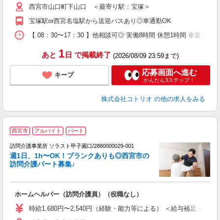
西宮市山口町下山口 ＜最寄り駅：宝塚＞
宝塚駅or西宮名塩駅から送迎バスあり◎車通勤OK
【 08：30〜17：30 】他相談可◎ 実働8時間 休憩1時間 ※週3日〜
1
あと
日
で掲載終了
(2026/08/09 23:59まで)
応募画面へ進む
キープ
かんたん3ステップ！
株式会社コトリオ
の他の求人をみる
西宮市
アルバイト
パート
訪問介護事業所 ソラスト甲子園口/2880000029-001
週1日、1h〜OK！ブランクありも◎西宮市の
訪問介護パート募集♪
や
ホームヘルパー（訪問介護員）（役職なし）
未
週
時給1,680円〜2,540円（経験・能力等による） ＜給与補足＞★6:00〜