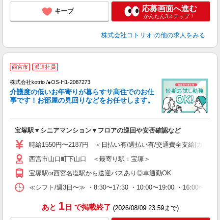
応募画面へ進む
キープ
かんたん3ステップ！
株式会社コトリオ
の他の求人をみる
西宮市
派遣社員
く
株式会社kotrio /●OS-H1-2087273
女
介護度の低いお年寄りが暮らすサ高住でのお仕
ド
事です！お部屋の見回りなどをお任せします。
活
ル
自
宝塚駅▼シニアマンション▼フロアの巡回や安否確認など
役
時給1550円〜2187円 ＜日払い有/週払い有/交通費全支給(ガソリ
西宮市山口町下山口 ＜最寄り駅：宝塚＞
宝塚駅or西宮名塩駅から送迎バスあり◎車通勤OK
≪シフト/週3日〜≫ ・8:30〜17:30 ・10:00〜19:00 ・16:0
1
あと
日
で掲載終了
(2026/08/09 23:59まで)