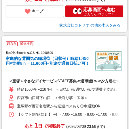
応募画面へ進む
キープ
かんたん3ステップ！
株式会社コトリオ
の他の求人をみる
西宮市
派遣社員
す
株式会社kotrio /●OS-H1-1990690
女
家庭的な雰囲気の職場◎（日収例）時給1,450
ド
円×実働8ｈ＝11,600円+別途交通費日払い可！
活
ル
自
＜宝塚＞小さなデイサービスSTAFF募集≪週3勤務≫≪夕方退社≫
役
時給1550円〜2187円 ＜日払い有/週払い有/交通費全支給(ガソリ
西宮市山口町下山口 ＜最寄り駅：宝塚＞
宝塚駅or西宮名塩駅から送迎バスあり◎車通勤OK
【シフト制/休憩1h】 例 ・7:00〜16:00 ・8:00〜17:00 ・9:00〜
1
あと
日
で掲載終了
(2026/08/09 23:59まで)