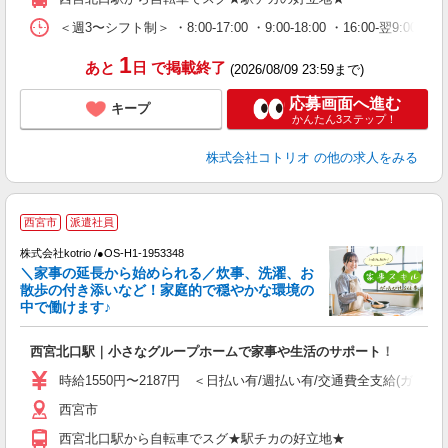
＜週3〜シフト制＞ ・8:00-17:00 ・9:00-18:00 ・16:00-
1
あと
日
で掲載終了
(2026/08/09 23:59まで)
応募画面へ進む
キープ
かんたん3ステップ！
株式会社コトリオ
の他の求人をみる
西宮市
派遣社員
◎
株式会社kotrio /●OS-H1-1953348
女
＼家事の延長から始められる／炊事、洗濯、お
ド
散歩の付き添いなど！家庭的で穏やかな環境の
活
中で働けます♪
ル
自
西宮北口駅｜小さなグループホームで家事や生活のサポート！
役
時給1550円〜2187円 ＜日払い有/週払い有/交通費全支給(ガソリ
西宮市
西宮北口駅から自転車でスグ★駅チカの好立地★