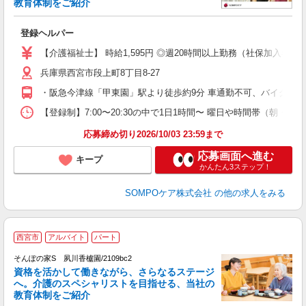
教育体制をご紹介
よ
登録ヘルパー
未
ル
【介護福祉士】 時給1,595円 ◎週20時間以上勤務（社保加入者）の場
躍
兵庫県西宮市段上町8丁目8-27
O
O
・阪急今津線「甲東園」駅より徒歩約9分 車通勤不可、バイク通
【登録制】7:00〜20:30の中で1日1時間〜 曜日や時間帯（朝
応募締め切り2026/10/03 23:59まで
応募画面へ進む
キープ
かんたん3ステップ！
SOMPOケア株式会社
の他の求人をみる
【
西宮市
アルバイト
パート
そんぽの家S 夙川香櫨園/2109bc2
資格を活かして働きながら、さらなるステージ
へ。介護のスペシャリストを目指せる、当社の
教育体制をご紹介