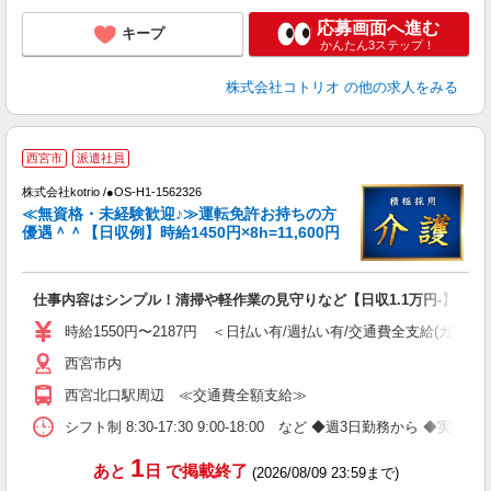
応募画面へ進む
キープ
かんたん3ステップ！
株式会社コトリオ
の他の求人をみる
西宮市
派遣社員
株式会社kotrio /●OS-H1-1562326
女
≪無資格・未経験歓迎♪≫運転免許お持ちの方
ド
優遇＾＾【日収例】時給1450円×8h=11,600円
活
ル
自
仕事内容はシンプル！清掃や軽作業の見守りなど【日収1.1万円-】
役
時給1550円〜2187円 ＜日払い有/週払い有/交通費全支給(ガソリ
西宮市内
西宮北口駅周辺 ≪交通費全額支給≫
シフト制 8:30-17:30 9:00-18:00 など ◆週3日勤務から ◆実働8h
1
あと
日
で掲載終了
(2026/08/09 23:59まで)