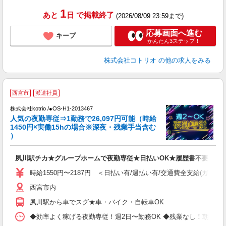
1
あと
日
で掲載終了
(2026/08/09 23:59まで)
応募画面へ進む
キープ
かんたん3ステップ！
株式会社コトリオ
の他の求人をみる
2
西宮市
派遣社員
株式会社kotrio /●OS-H1-2013467
女
人気の夜勤専従⇒1勤務で26,097円可能（時給
ド
1450円×実働15hの場合※深夜・残業手当含む
活
）
ル
自
夙川駅チカ★グループホームで夜勤専従★日払いOK★履歴書不要
役
時給1550円〜2187円 ＜日払い有/週払い有/交通費全支給(ガソリ
西宮市内
夙川駅から車でスグ★車・バイク・自転車OK
◆効率よく稼げる夜勤専従！週2日〜勤務OK ◆残業なし！朝にはピタッと