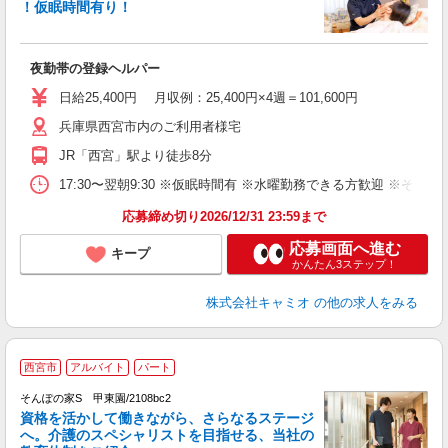
！仮眠時間有り！
ラ
夜勤帯の登録ヘルパー
入
者
日給25,400円 月収例：25,400円×4週＝101,600円
ク
兵庫県西宮市内のご利用者様宅
ス
髪
JR「西宮」駅より徒歩8分
通
17:30〜翌朝9:30 ※仮眠時間有 ※水曜勤務できる方歓迎 ※そ
応募締め切り2026/12/31 23:59まで
応募画面へ進む
キープ
かんたん3ステップ！
株式会社キャミオ
の他の求人をみる
【
西宮市
アルバイト
パート
そんぽの家S 甲東園/2108bc2
資格を活かして働きながら、さらなるステージ
へ。介護のスペシャリストを目指せる、当社の