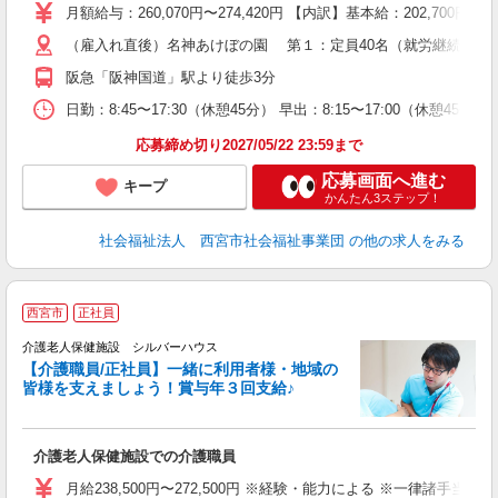
月額給与：260,070円〜274,420円 【内訳】基本給：20
（雇入れ直後）名神あけぼの園 第１：定員40名（就労継続支援B
阪急「阪神国道」駅より徒歩3分
日勤：8:45〜17:30（休憩45分） 早出：8:15〜17:00（休
応募締め切り2027/05/22 23:59まで
応募画面へ進む
キープ
かんたん3ステップ！
社会福祉法人 西宮市社会福祉事業団
の他の求人をみる
西宮市
正社員
介護老人保健施設 シルバーハウス
【介護職員/正社員】一緒に利用者様・地域の
皆様を支えましょう！賞与年３回支給♪
し
介護老人保健施設での介護職員
月給238,500円〜272,500円 ※経験・能力による ※一律諸手当含む