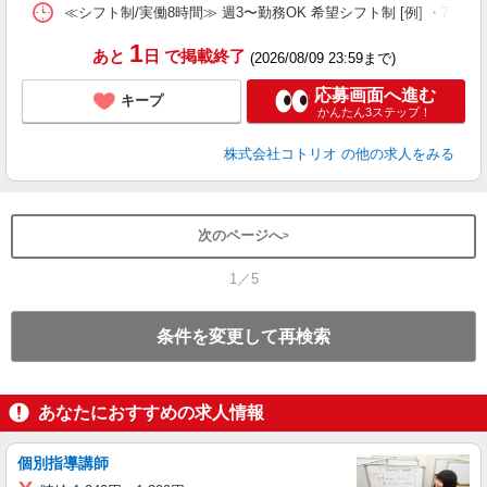
≪シフト制/実働8時間≫ 週3〜勤務OK 希望シフト制 [例] ・7:30〜16:3
1
あと
日
で掲載終了
(2026/08/09 23:59まで)
応募画面へ進む
キープ
かんたん3ステップ！
株式会社コトリオ
の他の求人をみる
次のページへ
1／5
条件を変更して再検索
あなたにおすすめの求人情報
個別指導講師