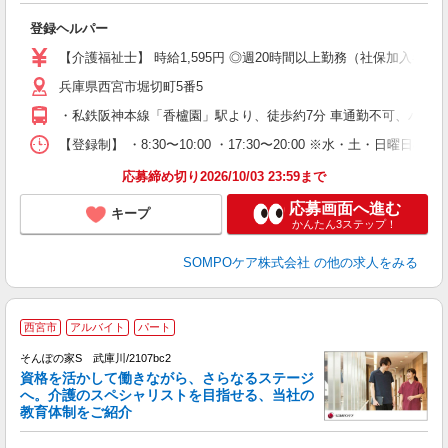
ャ
登録ヘルパー
未
ル
【介護福祉士】 時給1,595円 ◎週20時間以上勤務（社保加入者）の場
躍
兵庫県西宮市堀切町5番5
O
O
・私鉄阪神本線「香櫨園」駅より、徒歩約7分 車通勤不可、バイ
【登録制】 ・8:30〜10:00 ・17:30〜20:00 ※水・土・日曜
応募締め切り2026/10/03 23:59まで
応募画面へ進む
キープ
かんたん3ステップ！
SOMPOケア株式会社
の他の求人をみる
【
西宮市
アルバイト
パート
そんぽの家S 武庫川/2107bc2
資格を活かして働きながら、さらなるステージ
へ。介護のスペシャリストを目指せる、当社の
教育体制をご紹介
ャ