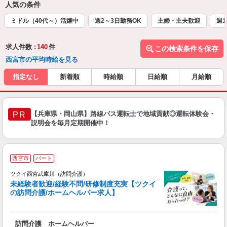
人気の条件
ミドル（40代～）活躍中
週2～3日勤務OK
主婦・主夫歓迎
週1
求人件数 :
140
件
この検索条件を保存
西宮市の平均時給を見る
指定なし
新着順
時給順
日給順
月給順
【兵庫県・岡山県】路線バス運転士で地域貢献◎運転体験会・
PR
説明会を毎月定期開催中！
西宮市
パート
ツクイ西宮武庫川（訪問介護）
未経験者歓迎/経験不問/研修制度充実【ツクイ
の訪問介護/ホームヘルパー求人】
各
訪問介護 ホームヘルパー
入