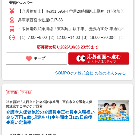
登録ヘルパー
未
～
【介護福祉士】 時給1,595円 ◎週20時間以上勤務（社保加入者）の場
務
兵庫県西宮市笠屋町17-33
自
修
・阪神電鉄武庫川線「東鳴尾」駅下車、徒歩約10分 車通勤不可、
［1］7:00〜9:00［2］12:00〜14:00［3］18:00〜20:0
応募締め切り2026/10/03 23:59まで
応募画面へ進む
キープ
かんたん3ステップ！
SOMPOケア株式会社
の他の求人をみる
西宮市
正社員
社会福祉法人西宮市社会福祉事業団 西宮市立介護老人保
は
健施設すこやかケア西宮
代
介護老人保健施設の介護員◆正社員◆入職祝い
金５万円支給(規定あり)◆年間休日123日前後
◆高い定着率
職