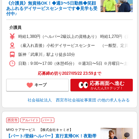
は
《介護員》無資格OK！◆週3〜5日勤務◆笑顔
あふれるデイサービスセンターです◆見学も受
付中♪
積
介護員
時給1,380円（ヘルパー2級以上の資格あり） 時給1,270円（資格
（雇入れ直後）小松デイサービスセンター （一般型、定員：35名
阪神「武庫川」駅より徒歩10分
日勤：9:00〜17:00（休憩45分） ※週3日〜5日 ※月曜日〜土
応募締め切り2027/05/22 23:59まで
応募画面へ進む
キープ
かんたん3ステップ！
社会福祉法人 西宮市社会福祉事業団
の他の求人をみる
西宮市
アルバイト
パート
MYO ケアサービス 【株式会社キャミオ】
【パート/登録ヘルパー】直行直帰OK！夜勤帯