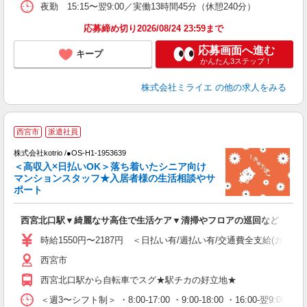
夜勤 15:15〜翌9:00／実働13時間45分（休憩240分）
応募締め切り2026/08/24 23:59まで
応募画面へ進む
キープ
かんたん3ステップ！
株式会社ミライエ
の他の求人をみる
【
西宮市
派遣社員
株式会社kotrio /●OS-H1-1953639
女
＜高収入×日払いOK＞落ち着いたシニア向け
ド
マンションスタッフ★入居者様の生活相談やサ
活
ポート
ル
自
西宮北口駅▼綺麗なサ高住で生活ケア▼清掃やフロアの巡回など
役
時給1550円〜2187円 ＜日払い有/週払い有/交通費全支給(ガソリ
西宮市
西宮北口駅から自転車でスグ★駅チカの好立地★
＜週3〜シフト制＞ ・8:00-17:00 ・9:00-18:00 ・16:00-