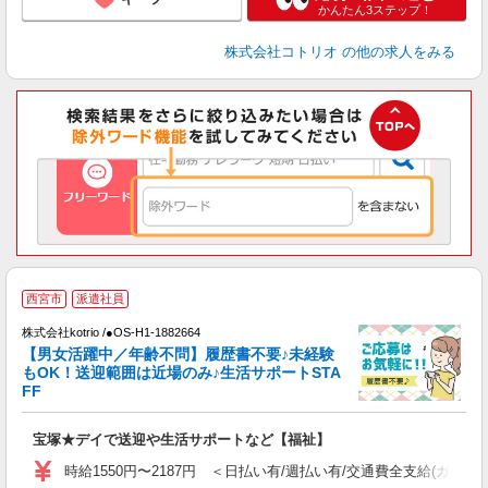
かんたん3ステップ！
株式会社コトリオ
の他の求人をみる
西宮市
派遣社員
株式会社kotrio /●OS-H1-1882664
女
【男女活躍中／年齢不問】履歴書不要♪未経験
ド
もOK！送迎範囲は近場のみ♪生活サポートSTA
活
FF
ル
自
宝塚★デイで送迎や生活サポートなど【福祉】
役
時給1550円〜2187円 ＜日払い有/週払い有/交通費全支給(ガソリ