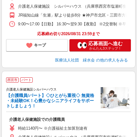
介護老人保健施設 シルバーハウス （兵庫県西宮市塩瀬町生瀬1281
JR福知山線「生瀬」駅より徒歩8分 ★神戸市北区・三田市方面、
9:00〜17:00【日勤】 16:30〜翌9:30【夜勤】 ※2交替制 ※
応募締め切り2026/08/31 23:59まで
応募画面へ進む
キープ
かんたん3ステップ！
医療法人社団 緑水会
の他の求人をみる
西宮市
パート
介護老人保健施設シルバーハウス
【介護職員/パート】◇ひとがら重視◇ 無資格
・未経験OK！心豊かなシニアライフをサポー
トしましょう！
て
介護老人保健施設での介護職員
時給1140円〜 ※介護福祉士加算別途有