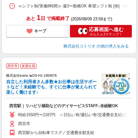
≪シフト制/実働8時間≫ 週3〜勤務OK 希望シフト制 [例] ・8:00〜17:
1
あと
日
で掲載終了
(2026/08/09 23:59まで)
応募画面へ進む
キープ
かんたん3ステップ！
株式会社コトリオ
の他の求人をみる
≪
西宮市
派遣社員
く
株式会社kotrio /●OS-H1-1954576
自立した利用者さん多数★お仕事は生活サポー
女
トなど！未経験でも、すぐに仕事が覚えられて
ド
楽しく働けます♪
活
ル
西宮駅｜リハビリ補助などのデイサービスSTAFF♪未経験OK
自
時給1550円〜2187円 ＜日払い有/週払い有/交通費全支給(ガソリ
役
西宮市
西宮駅から自転車でスグ／交通費全額支給