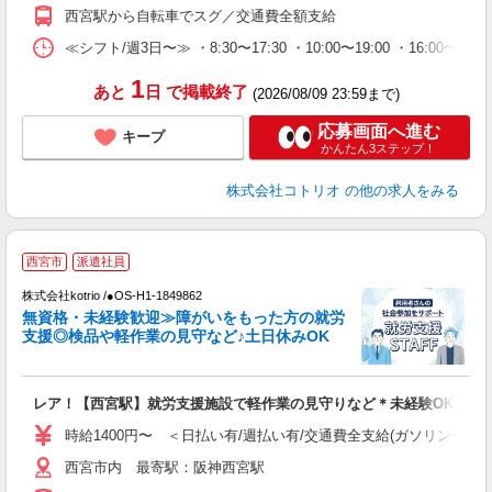
西宮駅から自転車でスグ／交通費全額支給
≪シフト/週3日〜≫ ・8:30〜17:30 ・10:00〜19:00 ・16:0
1
あと
日
で掲載終了
(2026/08/09 23:59まで)
応募画面へ進む
キープ
かんたん3ステップ！
株式会社コトリオ
の他の求人をみる
【
西宮市
派遣社員
株式会社kotrio /●OS-H1-1849862
女
無資格・未経験歓迎≫障がいをもった方の就労
ド
支援◎検品や軽作業の見守など♪土日休みOK
活
ル
自
レア！【西宮駅】就労支援施設で軽作業の見守りなど＊未経験OK
役
時給1400円〜 ＜日払い有/週払い有/交通費全支給(ガソリン代含む
西宮市内 最寄駅：阪神西宮駅