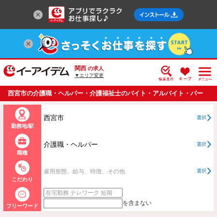
関西
の求人
▼エリア変更
西宮市の介護職・ヘルパー・介護福祉士のバイト・アルバイト・パー
トの求人情報一覧
西宮市
選択
勤務地/駅
介護職・ヘルパー
選択
職種
雇用形態、給与、特徴、その他
選択
こだわり
を含まない
フリーワード