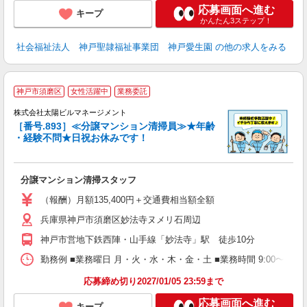
応募画面へ進む
キープ
かんたん3ステップ！
社会福祉法人 神戸聖隷福祉事業団 神戸愛生園
の他の求人をみる
神戸市須磨区
女性活躍中
業務委託
夫
株式会社太陽ビルマネージメント
［番号.893］≪分譲マンション清掃員≫★年齢
・経験不問★日祝お休みです！
な
分譲マンション清掃スタッフ
未
ラ
（報酬）月額135,400円＋交通費相当額全額
ア
兵庫県神戸市須磨区妙法寺ヌメリ石周辺
神戸市営地下鉄西陣・山手線「妙法寺」駅 徒歩10分
勤務例 ■業務曜日 月・火・水・木・金・土 ■業務時間 9:00〜15
応募締め切り2027/01/05 23:59まで
応募画面へ進む
キープ