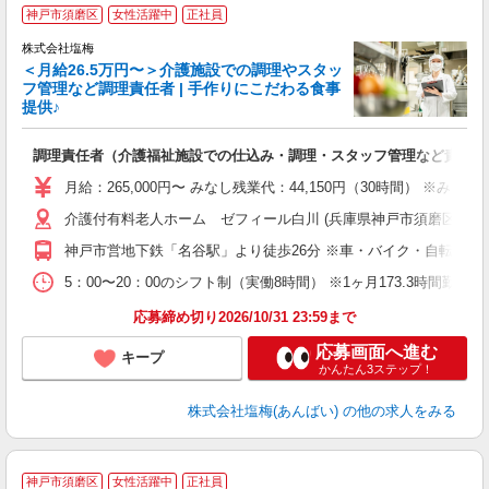
神戸市須磨区
女性活躍中
正社員
株式会社塩梅
＜月給26.5万円〜＞介護施設での調理やスタッ
フ管理など調理責任者 | 手作りにこだわる食事
提供♪
さ
調理責任者（介護福祉施設での仕込み・調理・スタッフ管理など責任者
入
（
月給：265,000円〜 みなし残業代：44,150円（30時間）
給
介護付有料老人ホーム ゼフィール白川 (兵庫県神戸市須磨区白川台5
通
援
神戸市営地下鉄「名谷駅」より徒歩26分 ※車・バイク・自転車通
5：00〜20：00のシフト制（実働8時間） ※1ヶ月173.3時間勤
応募締め切り2026/10/31 23:59まで
応募画面へ進む
キープ
かんたん3ステップ！
株式会社塩梅(あんばい)
の他の求人をみる
神戸市須磨区
女性活躍中
正社員