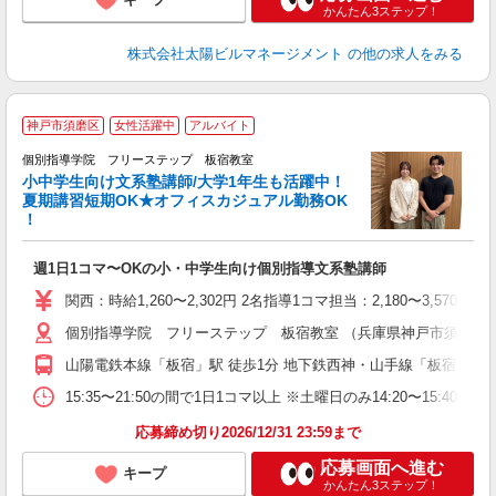
かんたん3ステップ！
株式会社太陽ビルマネージメント
の他の求人をみる
☆
神戸市須磨区
女性活躍中
アルバイト
個別指導学院 フリーステップ 板宿教室
小中学生向け文系塾講師/大学1年生も活躍中！
夏期講習短期OK★オフィスカジュアル勤務OK
！
よ
週1日1コマ〜OKの小・中学生向け個別指導文系塾講師
入
主
関西：時給1,260〜2,302円 2名指導1コマ担当：2,180〜3,
日
個別指導学院 フリーステップ 板宿教室 （兵庫県神戸市須磨区平田町 
自
山陽電鉄本線「板宿」駅 徒歩1分 地下鉄西神・山手線「板宿」駅 
15:35〜21:50の間で1日1コマ以上 ※土曜日のみ14:20〜15:40
応募締め切り2026/12/31 23:59まで
応募画面へ進む
キープ
かんたん3ステップ！