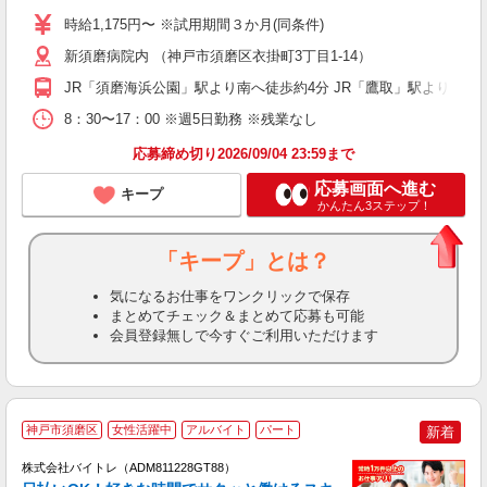
時給1,175円〜 ※試用期間３か月(同条件)
新須磨病院内 （神戸市須磨区衣掛町3丁目1-14）
JR「須磨海浜公園」駅より南へ徒歩約4分 JR「鷹取」駅より徒歩
8：30〜17：00 ※週5日勤務 ※残業なし
応募締め切り2026/09/04 23:59まで
応募画面へ進む
キープ
かんたん3ステップ！
「キープ」とは？
気になるお仕事をワンクリックで保存
まとめてチェック＆まとめて応募も可能
会員登録無しで今すぐご利用いただけます
神戸市須磨区
女性活躍中
アルバイト
パート
新着
株式会社バイトレ（ADM811228GT88）
く