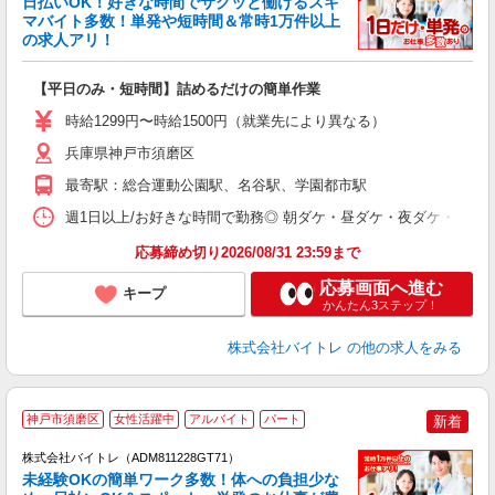
日払いOK！好きな時間でサクッと働けるスキ
マバイト多数！単発や短時間＆常時1万件以上
☆
の求人アリ！
験
【平日のみ・短時間】詰めるだけの簡単作業
即
活
時給1299円〜時給1500円（就業先により異なる）
（
短
兵庫県神戸市須磨区
K
最寄駅：総合運動公園駅、名谷駅、学園都市駅
日
髪
週1日以上/お好きな時間で勤務◎ 朝ダケ・昼ダケ・夜ダケ・夜勤など、 ご自
応募締め切り2026/08/31 23:59まで
応募画面へ進む
キープ
かんたん3ステップ！
株式会社バイトレ
の他の求人をみる
神戸市須磨区
女性活躍中
アルバイト
パート
新着
株式会社バイトレ（ADM811228GT71）
未経験OKの簡単ワーク多数！体への負担少な