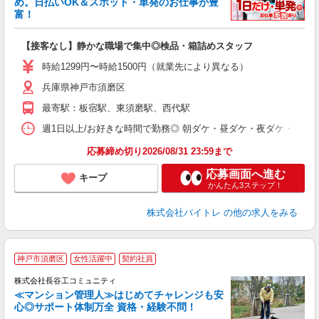
め。日払いOK＆スポット・単発のお仕事が豊
富！
ス
ロ
【接客なし】静かな職場で集中◎検品・箱詰めスタッフ
即
活
時給1299円〜時給1500円（就業先により異なる）
（
短
兵庫県神戸市須磨区
K
最寄駅：板宿駅、東須磨駅、西代駅
日
髪
週1日以上/お好きな時間で勤務◎ 朝ダケ・昼ダケ・夜ダケ・夜勤など、 ご自
応募締め切り2026/08/31 23:59まで
応募画面へ進む
キープ
かんたん3ステップ！
株式会社バイトレ
の他の求人をみる
神戸市須磨区
女性活躍中
契約社員
株式会社長谷工コミュニティ
≪マンション管理人≫はじめてチャレンジも安
心◎サポート体制万全 資格・経験不問！