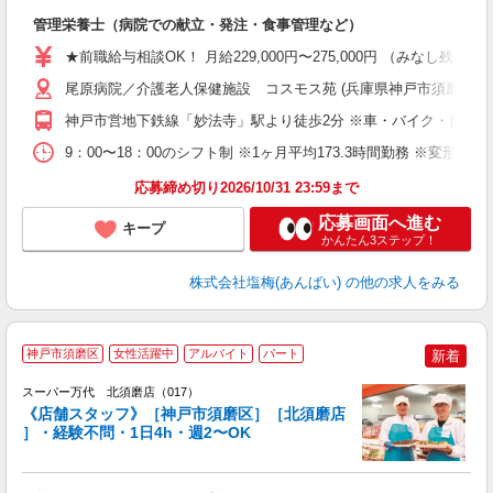
充
管理栄養士（病院での献立・発注・食事管理など）
入
主
★前職給与相談OK！ 月給229,000円〜275,000円 （みなし
（
尾原病院／介護老人保健施設 コスモス苑 (兵庫県神戸市須磨区妙法寺
べ
神戸市営地下鉄線「妙法寺」駅より徒歩2分 ※車・バイク・自転車
9：00〜18：00のシフト制 ※1ヶ月平均173.3時間勤務 ※変形労
応募締め切り2026/10/31 23:59まで
応募画面へ進む
キープ
かんたん3ステップ！
株式会社塩梅(あんばい)
の他の求人をみる
神戸市須磨区
女性活躍中
アルバイト
パート
新着
スーパー万代 北須磨店（017）
《店舗スタッフ》［神戸市須磨区］［北須磨店
］・経験不問・1日4h・週2〜OK
く
入