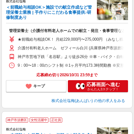
株式会社塩梅
＜前職給与相談OK＞施設での献立作成など管
理栄養士業務 | 手作りにこだわる食事提供♪研
き
修制度あり
年
充
管理栄養士（介護付有料老人ホームでの献立・発注・食事管理など）
入
主
★前職給与相談OK！ 月給229,000円〜275,000円 （みなし
（
介護付有料老人ホーム ゼフィール白川 (兵庫県神戸市須磨区白川台5
べ
神戸市営地下鉄「名谷駅」より徒歩26分 ※車・バイク・自転車通
9：00〜18：00のシフト制 ※1ヶ月平均173.3時間勤務 ※変形労
応募締め切り2026/10/31 23:59まで
応募画面へ進む
キープ
かんたん3ステップ！
株式会社塩梅(あんばい)
の他の求人をみる
神戸市須磨区
女性活躍中
正社員
株式会社塩梅