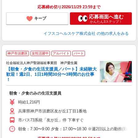
応募締め切り2026/11/29 23:59まで
応募画面へ進む
キープ
かんたん3ステップ！
イフスコヘルスケア株式会社
の他の求人をみる
神戸市須磨区
女性活躍中
アルバイト
パート
社会福祉法人神戸聖隷福祉事業団 神戸愛生園
【朝食・夕食の生活支援員／パート】未経験大
歓迎！週2日、1日1時間30分〜3時間のお仕事
を
！
入
女
朝食・夕食のみの生活支援員
ル
り
時給1,216円
煙
兵庫県神戸市須磨区友が丘1丁目1番地
ほ
市バス73系統「友が丘」停 下車すぐ
朝食：7:30〜9:00 夕食：17:00〜18:30 ※週2日以上