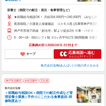
年
充
栄養士（病院での献立・発注・食事管理など）
入
主
★前職給与相談OK！ 月給204,000円〜240,000円 （みな
（
尾原病院／介護老人保健施設 コスモス苑 (兵庫県神戸市須磨区妙法寺
べ
神戸市営地下鉄線「妙法寺」駅より徒歩2分 ※車・バイク・自転車
9：00〜18：00のシフト制 ※1ヶ月平均173.3時間勤務 ※変形労
応募締め切り2026/10/31 23:59まで
応募画面へ進む
キープ
かんたん3ステップ！
株式会社塩梅(あんばい)
の他の求人をみる
神戸市須磨区
女性活躍中
正社員
株式会社塩梅
＜前職給与相談OK＞病院での献立作成など管
理栄養士業務 | 手作りにこだわる食事提供♪研
き
修制度あり
年