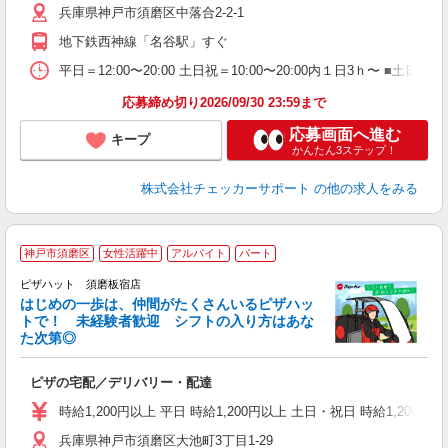
兵庫県神戸市須磨区中落合2-2-1
地下鉄西神線「名谷駅」すぐ
平日＝12:00〜20:00 土日祝＝10:00〜20:00内１日3ｈ〜 
応募締め切り2026/09/30 23:59まで
応募画面へ進む
キープ
かんたん3ステップ！
株式会社チェッカーサポート
の他の求人をみる
神戸市須磨区
女性活躍中
アルバイト
パート
♪
ピザハット 須磨板宿店
はじめの一歩は、仲間がたくさんいるピザハッ
トで！ 未経験者歓迎 シフトの入り方はあな
れ
た次第◎
友
躍
ピザの宅配／デリバリー・配達
（
中
時給1,200円以上 平日 時給1,200円以上 土日・祝日 時給1,200円以
ル
兵庫県神戸市須磨区大池町3丁目1-29
険