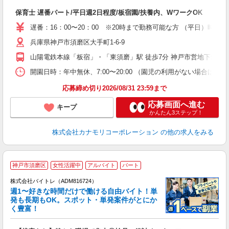
入
保育士 遅番パート/平日週2日程度/板宿園/扶養内、WワークOK
性
の
遅番：16：00〜20：00 ※20時まで勤務可能な方 （平日）時給1,6
会
兵庫県神戸市須磨区大手町1-6-9
山陽電鉄本線「板宿」・「東須磨」駅 徒歩7分 神戸市営地下鉄「板
開園日時：年中無休、7:00〜20:00 （園児の利用がない場合は
応募締め切り2026/08/31 23:59まで
応募画面へ進む
キープ
かんたん3ステップ！
株式会社カナモリコーポレーション
の他の求人をみる
神戸市須磨区
女性活躍中
アルバイト
パート
株式会社バイトレ（ADM816724）
週1〜好きな時間だけで働ける自由バイト！単
発も長期もOK。スポット・単発案件がとにか
も
く豊富！
気