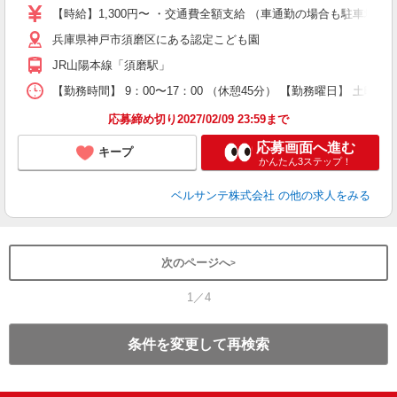
～
【時給】1,300円〜 ・交通費全額支給 （車通勤の場合も駐車場
あ
兵庫県神戸市須磨区にある認定こども園
歓
O
JR山陽本線「須磨駅」
研
【勤務時間】 9：00〜17：00 （休憩45分） 【勤務曜日】 土曜日
応募締め切り2027/02/09 23:59まで
応募画面へ進む
キープ
かんたん3ステップ！
ベルサンテ株式会社
の他の求人をみる
次のページへ
1／4
条件を変更して再検索