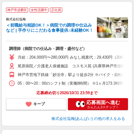
神戸市須磨区
女性活躍中
正社員
株式会社塩梅
＜前職給与相談OK！＞病院での調理や仕込み
など | 手作りにこだわる食事提供♪未経験OK！
さ
調理師（病院での仕込み・調理・盛付など）
入
ル
月給：204,000円〜280,000円 みなし残業代：29,430
躍
尾原病院／介護老人保健施設 コスモス苑 (兵庫県神戸市須磨区妙法寺
O
資
神戸市営地下鉄線「妙法寺」駅より徒歩2分 ※バイク・自転車・車
05：00〜20：00のシフト制（実働8時間） ※1ヶ月173.3時間勤
応募締め切り2026/10/31 23:59まで
応募画面へ進む
キープ
かんたん3ステップ！
株式会社塩梅(あんばい)
の他の求人をみる