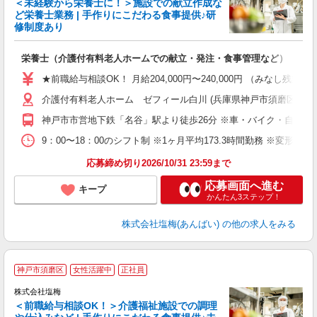
＜未経験から栄養士に！＞施設での献立作成な
ど栄養士業務 | 手作りにこだわる食事提供♪研
き
修制度あり
年
充
栄養士（介護付有料老人ホームでの献立・発注・食事管理など）
入
主
★前職給与相談OK！ 月給204,000円〜240,000円 （みな
（
介護付有料老人ホーム ゼフィール白川 (兵庫県神戸市須磨区白川台5
べ
神戸市市営地下鉄「名谷」駅より徒歩26分 ※車・バイク・自転車
9：00〜18：00のシフト制 ※1ヶ月平均173.3時間勤務 ※変形労
応募締め切り2026/10/31 23:59まで
応募画面へ進む
キープ
かんたん3ステップ！
株式会社塩梅(あんばい)
の他の求人をみる
神戸市須磨区
女性活躍中
正社員
株式会社塩梅
＜前職給与相談OK！＞介護福祉施設での調理