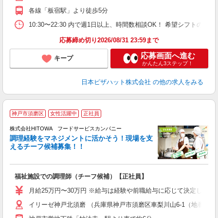
務
各線「板宿駅」より徒歩5分
内
10:30〜22:30 内で週1日以上、時間数相談OK！ 希望シフト
応募締め切り2026/08/31 23:59まで
応募画面へ進む
キープ
かんたん3ステップ！
日本ピザハット株式会社
の他の求人をみる
神戸市須磨区
女性活躍中
正社員
株式会社HITOWA フードサービスカンパニー
調理経験をマネジメントに活かそう！現場を支
えるチーフ候補募集！！
の
福祉施設での調理師（チーフ候補）【正社員】
早
O
月給25万円〜30万円 ※給与は経験や前職給与に応じて決定します。
O
イリーゼ神戸北須磨 （兵庫県神戸市須磨区車梨川山6-1（地番））
卒
ク