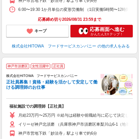
神戸市営地下鉄「妙法寺」駅より車で約6分
0
や
6:00〜19:30 1か月単位の変形労働制 （1日実働5時間〜12時間） シフト例
賃
応募締め切り2026/08/31 23:59まで
応募画面へ進む
キープ
かんたん3ステップ！
株式会社HITOWA フードサービスカンパニー
の他の求人をみる
神戸市須磨区
女性活躍中
正社員
務
株式会社HITOWA フードサービスカンパニー
正社員募集！資格・経験を活かして安定して働
ける調理師のお仕事
食
の
福祉施設での調理師【正社員】
早
O
月給23万円〜25万円 ※給与は経験や前職給与に応じて決定します。
O
イリーゼ神戸北須磨 （兵庫県神戸市須磨区車梨川山6-1（地番））
卒
ク
神戸市営地下鉄「妙法寺」駅より車で約6分
0