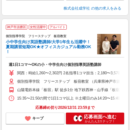
株式会社成学社
の他の求人をみる
神戸市須磨区
女性活躍中
アルバイト
個別指導学院 フリーステップ 板宿教室
小中学生向け英語塾講師/大学1年生も活躍中！
夏期講習短期OK★オフィスカジュアル勤務OK
！
出
週1日1コマ〜OKの小・中学生向け個別指導英語塾講師
入
主
関西：時給1,260〜2,302円 2名指導1コマ担当：2,180〜3,
日
個別指導学院 フリーステップ 板宿教室 （兵庫県神戸市須磨区平田町 
自
山陽電鉄本線「板宿」駅 徒歩1分 地下鉄西神・山手線「板宿」駅 
15:35〜21:50の間で1日1コマ以上 ※土曜日のみ14:20〜15:40
応募締め切り2026/12/31 23:59まで
応募画面へ進む
キープ
かんたん3ステップ！