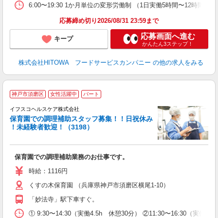
や
6:00〜19:30 1か月単位の変形労働制 （1日実働5時間〜12時間） 
賃
応募締め切り2026/08/31 23:59まで
応募画面へ進む
キープ
かんたん3ステップ！
株式会社HITOWA フードサービスカンパニー
の他の求人をみる
神戸市須磨区
女性活躍中
パート
イフスコヘルスケア株式会社
保育園での調理補助スタッフ募集！！日祝休み
！未経験者歓迎！（3198）
シ
中
保育園での調理補助業務のお仕事です。
経
0
時給：1116円
くすの木保育園 （兵庫県神戸市須磨区横尾1‐10）
「妙法寺」駅下車すぐ。
① 9:30〜14:30（実働4.5h 休憩30分） ②11:30〜16:30（実働4.