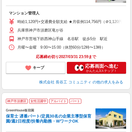
ア
マンション管理人
シ
り
時給1,120円+交通費全額支給 ★月収例114,756円（＠1,120円×102
兵庫県神戸市須磨区竜が谷
神戸市営地下鉄西神山手線 名谷駅 徒歩5分 駅近
月曜〜金曜 9:00〜15:00（休憩60分/12時〜13時）
応募締め切り2027/03/31 23:59まで
応募画面へ進む
キープ
かんたん3ステップ！
株式会社 長谷工 コミュニティ
の他の求人をみる
2
神戸市須磨区
女性活躍中
アルバイト
パート
ご
GreenHouse板宿園
名
保育士 遅番パート/定員30名の企業主導型保育
園/週2日程度/扶養内勤務・WワークOK
で