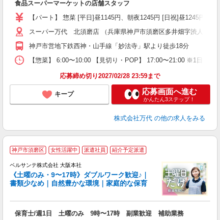
食品スーパーマーケットの店舗スタッフ
活
（
【パート】 惣菜 [平日]昼1145円、朝夜1245円 [日祝]昼1245円、朝
シ
務
スーパー万代 北須磨店 （兵庫県神戸市須磨区多井畑字渋人谷上1-
神戸市営地下鉄西神・山手線「妙法寺」駅より徒歩18分
【惣菜】 6:00〜10:00 【見切り・POP】 17:00〜21:00 
応募締め切り2027/02/28 23:59まで
応募画面へ進む
キープ
かんたん3ステップ！
株式会社万代
の他の求人をみる
神戸市須磨区
女性活躍中
派遣社員
紹介予定派遣
す
ベルサンテ株式会社 大阪本社
《土曜のみ・9〜17時》ダブルワーク歓迎♪｜
書類少なめ｜自然豊かな環境｜家庭的な保育
庭
入
保育士/週1日 土曜のみ 9時〜17時 副業歓迎 補助業務
活