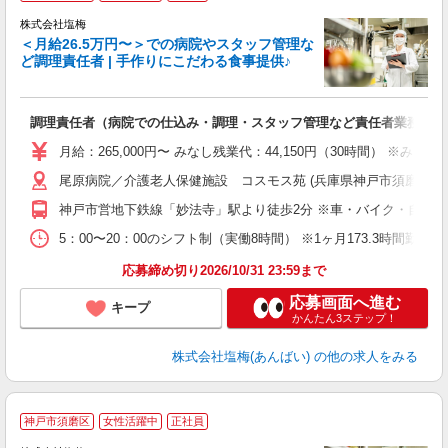
株式会社塩梅
＜月給26.5万円〜＞での病院やスタッフ管理な
ど調理責任者 | 手作りにこだわる食事提供♪
さ
調理責任者（病院での仕込み・調理・スタッフ管理など責任者業務）
入
（
月給：265,000円〜 みなし残業代：44,150円（30時間）
給
尾原病院／介護老人保健施設 コスモス苑 (兵庫県神戸市須磨区妙法寺
通
援
神戸市営地下鉄線「妙法寺」駅より徒歩2分 ※車・バイク・自転車
5：00〜20：00のシフト制（実働8時間） ※1ヶ月173.3時間勤
応募締め切り2026/10/31 23:59まで
応募画面へ進む
キープ
かんたん3ステップ！
株式会社塩梅(あんばい)
の他の求人をみる
神戸市須磨区
女性活躍中
正社員