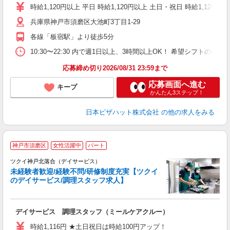
躍
時給1,120円以上 平日 時給1,120円以上 土日・祝日 時給1,120円以
（
兵庫県神戸市須磨区大池町3丁目1-29
中
ル
各線「板宿駅」より徒歩5分
険
務
10:30〜22:30 内で週1日以上、3時間以上OK！ 希望シフト
応募締め切り2026/08/31 23:59まで
応募画面へ進む
キープ
かんたん3ステップ！
日本ピザハット株式会社
の他の求人をみる
神戸市須磨区
女性活躍中
パート
ツクイ神戸北落合（デイサービス）
未経験者歓迎/経験不問/研修制度充実【ツクイ
のデイサービス/調理スタッフ求人】
各
デイサービス 調理スタッフ（ミールケアクルー）
入
り
時給1,116円 ★土日祝日は時給100円アップ！