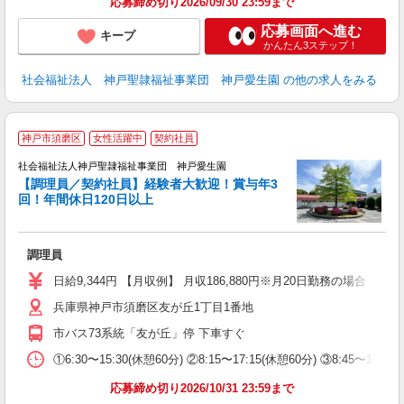
応募締め切り2026/09/30 23:59まで
応募画面へ進む
キープ
かんたん3ステップ！
社会福祉法人 神戸聖隷福祉事業団 神戸愛生園
の他の求人をみる
神戸市須磨区
女性活躍中
契約社員
社会福祉法人神戸聖隷福祉事業団 神戸愛生園
丈
【調理員／契約社員】経験者大歓迎！賞与年3
入
回！年間休日120日以上
資
～
ナ
調理員
K
日給9,344円 【月収例】 月収186,880円※月20日勤務の場合
兵庫県神戸市須磨区友が丘1丁目1番地
市バス73系統「友が丘」停 下車すぐ
①6:30〜15:30(休憩60分) ②8:15〜17:15(休憩60分) ③8:45〜1
応募締め切り2026/10/31 23:59まで