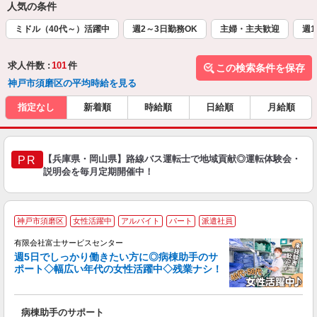
人気の条件
ミドル（40代～）活躍中
週2～3日勤務OK
主婦・主夫歓迎
週1
求人件数 :
101
件
この検索条件を保存
神戸市須磨区の平均時給を見る
指定なし
新着順
時給順
日給順
月給順
【兵庫県・岡山県】路線バス運転士で地域貢献◎運転体験会・
PR
説明会を毎月定期開催中！
神戸市須磨区
女性活躍中
アルバイト
パート
派遣社員
有限会社富士サービスセンター
週5日でしっかり働きたい方に◎病棟助手のサ
ポート◇幅広い年代の女性活躍中◇残業ナシ！
す
未
病棟助手のサポート
活