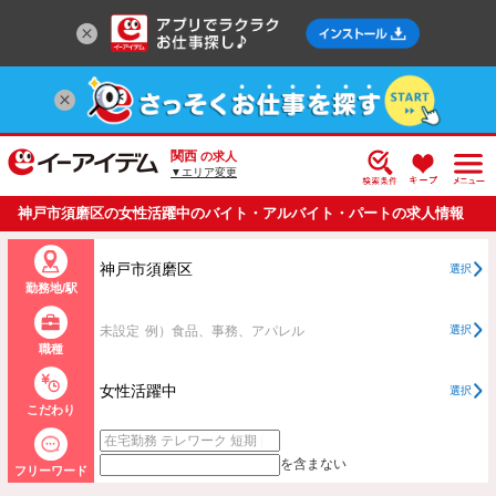
関西
の求人
▼エリア変更
神戸市須磨区の女性活躍中のバイト・アルバイト・パートの求人情報
一覧
神戸市須磨区
選択
勤務地/駅
未設定
例）食品、事務、アパレル
選択
職種
女性活躍中
選択
こだわり
を含まない
フリーワード