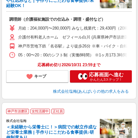
や仕込みなど | 手作りにこだわる食事提供♪未
経験OK！
さ
調理師（介護福祉施設での仕込み・調理・盛付など）
入
ル
月給：204,000円〜280,000円 みなし残業代：29,430
躍
介護付有料老人ホーム ゼフィール白川 (兵庫県神戸市須磨区白川台5
O
資
神戸市営地下鉄「名谷駅」より徒歩26分 ※車・バイク・自転車通
05：00〜20：00のシフト制（実働8時間） ※1ヶ月173.3時間勤
応募締め切り2026/10/31 23:59まで
応募画面へ進む
キープ
かんたん3ステップ！
株式会社塩梅(あんばい)
の他の求人をみる
神戸市須磨区
女性活躍中
正社員
株式会社塩梅
＜未経験から栄養士に！＞病院での献立作成な
ど栄養士業務 | 手作りにこだわる食事提供♪研
き
修制度あり