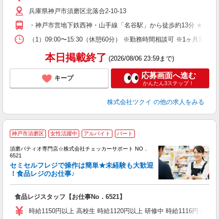
リ
兵庫県神戸市須磨区北落合2-10-13
ー
O
・神戸市営地下鉄西神・山手線「名谷駅」から徒歩約13分 ★車
な
（1）09:00〜15:30（休憩60分） ※勤務時間相談可 ※1ヶ月
髪
本日掲載終了
(2026/08/06 23:59まで)
応募画面へ進む
キープ
かんたん3ステップ！
株式会社ツクイ
の他の求人をみる
神戸市須磨区
女性活躍中
アルバイト
パート
入
須磨パティオ専門店☆株式会社チェッカーサポート NO．
者
6521
主
セミセルフレジで操作は簡単★未経験も大歓迎
躍
！食品レジのお仕事♪
日
K
食品レジスタッフ【お仕事No．6521】
迎
時給1150円以上 高校生 時給1120円以上 研修中 時給1116円 (研修期間