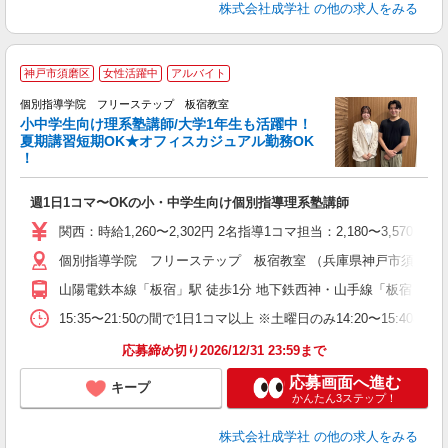
株式会社成学社
の他の求人をみる
☆
神戸市須磨区
女性活躍中
アルバイト
個別指導学院 フリーステップ 板宿教室
小中学生向け理系塾講師/大学1年生も活躍中！
夏期講習短期OK★オフィスカジュアル勤務OK
！
よ
週1日1コマ〜OKの小・中学生向け個別指導理系塾講師
入
主
関西：時給1,260〜2,302円 2名指導1コマ担当：2,180〜3,
日
個別指導学院 フリーステップ 板宿教室 （兵庫県神戸市須磨区平田町 
自
山陽電鉄本線「板宿」駅 徒歩1分 地下鉄西神・山手線「板宿」駅 
15:35〜21:50の間で1日1コマ以上 ※土曜日のみ14:20〜15:40
応募締め切り2026/12/31 23:59まで
応募画面へ進む
キープ
かんたん3ステップ！
株式会社成学社
の他の求人をみる