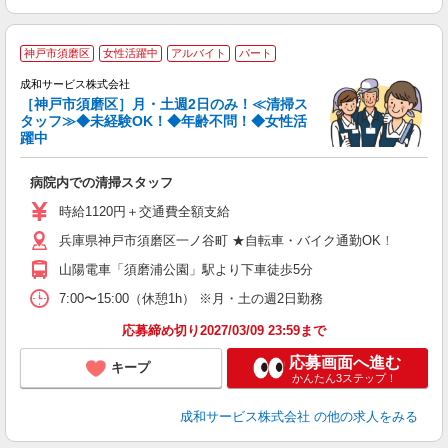
神戸市須磨区
女性活躍中
アルバイト
パート
成和サービス株式会社
バ
［神戸市須磨区］月・土週2日のみ！≪清掃ス
入
タッフ≫◆未経験OK！◆年齢不問！◆女性活
リ
躍中
ー
自
病院内での清掃スタッフ
時給1120円＋交通費全額支給
兵庫県神戸市須磨区一ノ谷町 ★自転車・バイク通勤OK！
山陽電車「須磨浦公園」駅より下車徒歩5分
7:00〜15:00（休憩1h） ※月・土の週2日勤務
応募締め切り2027/03/09 23:59まで
応募画面へ進む
キープ
かんたん3ステップ！
成和サービス株式会社
の他の求人をみる