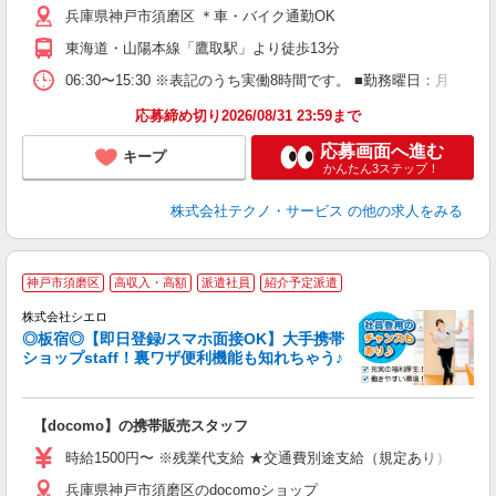
兵庫県神戸市須磨区 ＊車・バイク通勤OK
東海道・山陽本線「鷹取駅」より徒歩13分
06:30〜15:30 ※表記のうち実働8時間です。 ■勤務曜日：月
応募締め切り2026/08/31 23:59まで
応募画面へ進む
キープ
かんたん3ステップ！
株式会社テクノ・サービス
の他の求人をみる
★
神戸市須磨区
高収入・高額
派遣社員
紹介予定派遣
♪
株式会社シエロ
◎板宿◎【即日登録/スマホ面接OK】大手携帯
ショップstaff！裏ワザ便利機能も知れちゃう♪
理
【docomo】の携帯販売スタッフ
即
躍
時給1500円〜 ※残業代支給 ★交通費別途支給（規定あり） ゜+゜
ー
兵庫県神戸市須磨区のdocomoショップ
自