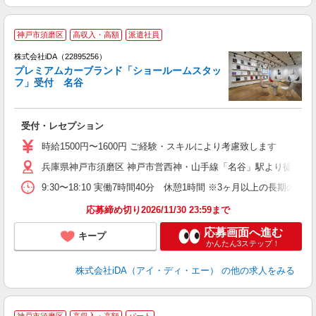
神戸市須磨区
高収入・高額
派遣社員
株式会社iDA（22895256）
プレミアムカーブランド「ショールームスタッ
フ」受付 名谷
た
受付・レセプション
入
日
時給1500円〜1600円 ご経験・スキルにより考慮致します
兵庫県神戸市須磨区 神戸市営西神・山手線「名谷」駅より徒歩2分
自
禁
9:30〜18:10 実働7時間40分 休憩1時間 ※3ヶ月以上の長
応募締め切り2026/11/30 23:59まで
応募画面へ進む
キープ
かんたん3ステップ！
株式会社iDA（アイ・ディ・エー）
の他の求人をみる
＜
神戸市須磨区
高収入・高額
パート