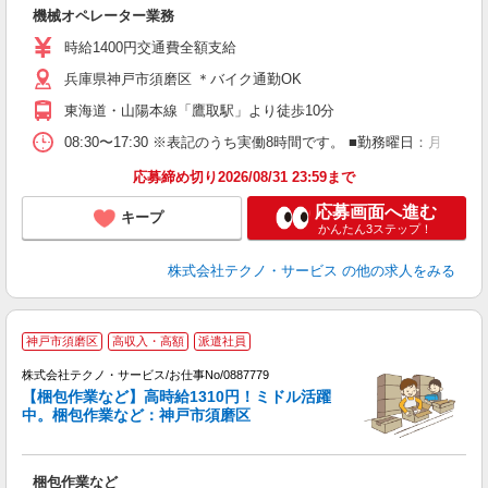
せ
機械オペレーター業務
履
ミ
時給1400円交通費全額支給
通
兵庫県神戸市須磨区 ＊バイク通勤OK
東海道・山陽本線「鷹取駅」より徒歩10分
08:30〜17:30 ※表記のうち実働8時間です。 ■勤務曜日：月
応募締め切り2026/08/31 23:59まで
応募画面へ進む
キープ
かんたん3ステップ！
株式会社テクノ・サービス
の他の求人をみる
神戸市須磨区
高収入・高額
派遣社員
株式会社テクノ・サービス/お仕事No/0887779
【梱包作業など】高時給1310円！ミドル活躍
中。梱包作業など：神戸市須磨区
界
梱包作業など
履