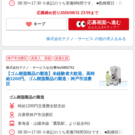
08:30〜17:30 ※表記のうち実働8時間です。 ■勤務曜日：月
応募締め切り2026/08/31 23:59まで
応募画面へ進む
キープ
かんたん3ステップ！
株式会社テクノ・サービス
の他の求人をみる
神戸市須磨区
高収入・高額
派遣社員
株式会社テクノ・サービス/お仕事No/0882761
【ゴム樹脂製品の製造】未経験者大歓迎。高時
給1200円。ゴム樹脂製品の製造：神戸市須磨
ー
区
国
ゴム樹脂製品の製造
履
シ
時給1200円交通費全額支給
兵庫県神戸市須磨区
東海道・山陽本線「鷹取駅」より徒歩9分
08:30〜17:00 ※表記のうち実働7時間30分です。 ■勤務曜日