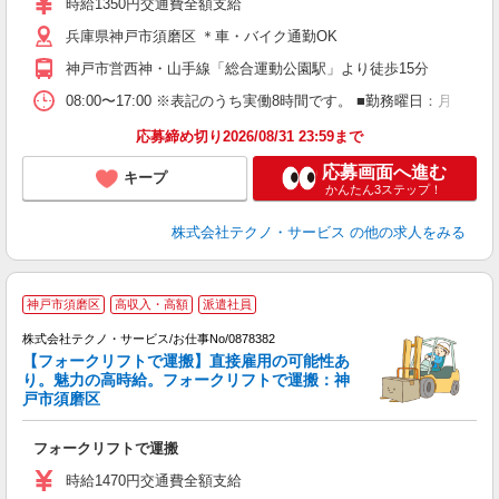
時給1350円交通費全額支給
売
兵庫県神戸市須磨区 ＊車・バイク通勤OK
得
神戸市営西神・山手線「総合運動公園駅」より徒歩15分
08:00〜17:00 ※表記のうち実働8時間です。 ■勤務曜日：月
応募締め切り2026/08/31 23:59まで
応募画面へ進む
キープ
かんたん3ステップ！
株式会社テクノ・サービス
の他の求人をみる
神戸市須磨区
高収入・高額
派遣社員
株式会社テクノ・サービス/お仕事No/0878382
【フォークリフトで運搬】直接雇用の可能性あ
り。魅力の高時給。フォークリフトで運搬：神
ジ
戸市須磨区
お
フォークリフトで運搬
履
ラ
時給1470円交通費全額支給
O