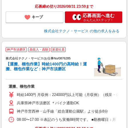
応募締め切り2026/08/31 23:59まで
応募画面へ進む
キープ
かんたん3ステップ！
株式会社テクノ・サービス
の他の求人をみる
神戸市須磨区
高収入・高額
派遣社員
株式会社テクノ・サービス/お仕事No/0876285
【運搬、梱包作業】時給1400円の高時給！運
搬、梱包作業など：神戸市須磨区
仕
運搬、梱包作業
履
ラ
時給1400円 月収例：224000円以上可能（月収例）（残業・休
O
兵庫県神戸市須磨区 ＊バイク通勤OK
神戸市営西神・山手線「総合運動公園駅」より徒歩8分
08:00〜17:00 ※表記のうち実働8時間です。 ■勤務曜日：月