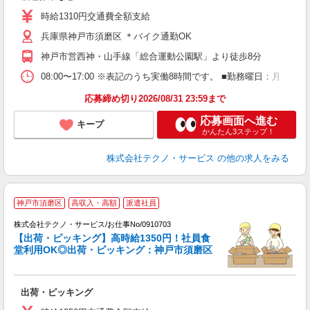
ミ
時給1310円交通費全額支給
通
兵庫県神戸市須磨区 ＊バイク通勤OK
神戸市営西神・山手線「総合運動公園駅」より徒歩8分
08:00〜17:00 ※表記のうち実働8時間です。 ■勤務曜日：月
応募締め切り2026/08/31 23:59まで
応募画面へ進む
キープ
かんたん3ステップ！
株式会社テクノ・サービス
の他の求人をみる
神戸市須磨区
高収入・高額
派遣社員
株式会社テクノ・サービス/お仕事No/0910703
【出荷・ピッキング】高時給1350円！社員食
堂利用OK◎出荷・ピッキング：神戸市須磨区
て
大
出荷・ピッキング
履
ラ