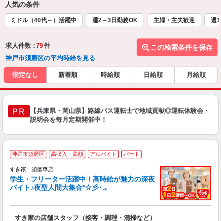
人気の条件
ミドル（40代～）活躍中
週2～3日勤務OK
主婦・主夫歓迎
週1
求人件数 :
79
件
この検索条件を保存
神戸市須磨区の平均時給を見る
指定なし
新着順
時給順
日給順
月給順
【兵庫県・岡山県】路線バス運転士で地域貢献◎運転体験会・
PR
説明会を毎月定期開催中！
神戸市須磨区
高収入・高額
アルバイト
パート
すき家 須磨車店
学生・フリーター活躍中！高時給が魅力の深夜
バイト♪夜型人間大集合*☆彡･.｡
つ
すき家の店舗スタッフ（接客・調理・清掃など）
履