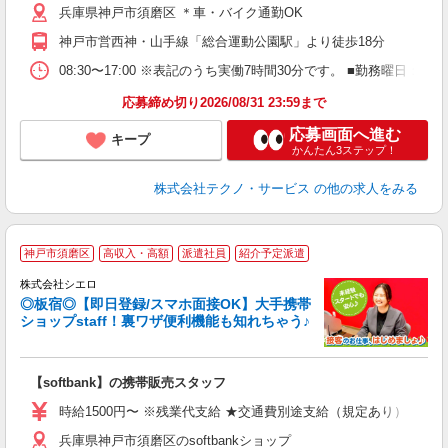
兵庫県神戸市須磨区 ＊車・バイク通勤OK
神戸市営西神・山手線「総合運動公園駅」より徒歩18分
08:30〜17:00 ※表記のうち実働7時間30分です。 ■勤務曜日
応募締め切り2026/08/31 23:59まで
応募画面へ進む
キープ
かんたん3ステップ！
株式会社テクノ・サービス
の他の求人をみる
★
神戸市須磨区
高収入・高額
派遣社員
紹介予定派遣
♪
株式会社シエロ
◎板宿◎【即日登録/スマホ面接OK】大手携帯
ショップstaff！裏ワザ便利機能も知れちゃう♪
理
【softbank】の携帯販売スタッフ
即
躍
時給1500円〜 ※残業代支給 ★交通費別途支給（規定あり） ゜+゜
ー
兵庫県神戸市須磨区のsoftbankショップ
自