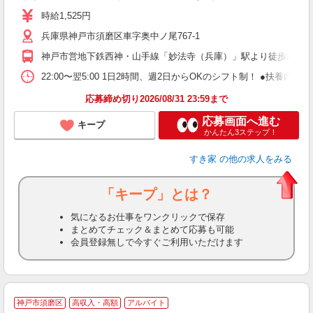
ミ
時給1,525円
～
兵庫県神戸市須磨区車字奥中ノ尾767-1
勤
社
神戸市営地下鉄西神・山手線「妙法寺（兵庫）」駅より徒歩24分
22:00〜翌5:00 1日2時間、週2日からOKのシフト制！ ●扶養内勤務
応募締め切り2026/08/31 23:59まで
応募画面へ進む
キープ
かんたん3ステップ！
すき家
の他の求人をみる
「キープ」とは？
気になるお仕事をワンクリックで保存
まとめてチェック＆まとめて応募も可能
会員登録無しで今すぐご利用いただけます
☆
神戸市須磨区
高収入・高額
アルバイト