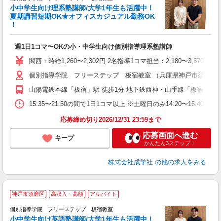
小中学生向け理系塾講師/大学1年生も活躍中！
夏期講習短期OK★オフィスカジュアル勤務OK
！
よ
週1日1コマ〜OKの小・中学生向け個別指導理系塾講師
入
主
関西：時給1,260〜2,302円 2名指導1コマ担当：2,180〜3,
日
個別指導学院 フリーステップ 板宿教室 （兵庫県神戸市須磨区平田町 
自
山陽電鉄本線「板宿」駅 徒歩1分 地下鉄西神・山手線「板宿」駅 
15:35〜21:50の間で1日1コマ以上 ※土曜日のみ14:20〜15:40
応募締め切り2026/12/31 23:59まで
応募画面へ進む
キープ
かんたん3ステップ！
株式会社成学社
の他の求人をみる
神戸市須磨区
高収入・高額
アルバイト
個別指導学院 フリーステップ 板宿教室
小中学生向け英語塾講師/大学1年生も活躍中！