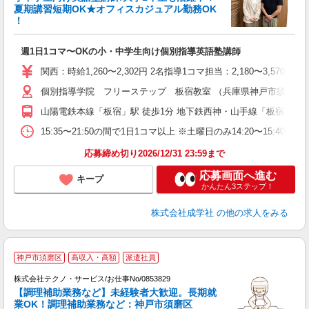
夏期講習短期OK★オフィスカジュアル勤務OK
！
出
週1日1コマ〜OKの小・中学生向け個別指導英語塾講師
入
主
関西：時給1,260〜2,302円 2名指導1コマ担当：2,180〜3,
日
個別指導学院 フリーステップ 板宿教室 （兵庫県神戸市須磨区平田町 
自
山陽電鉄本線「板宿」駅 徒歩1分 地下鉄西神・山手線「板宿」駅 
15:35〜21:50の間で1日1コマ以上 ※土曜日のみ14:20〜15:40
応募締め切り2026/12/31 23:59まで
応募画面へ進む
キープ
かんたん3ステップ！
株式会社成学社
の他の求人をみる
神戸市須磨区
高収入・高額
派遣社員
株式会社テクノ・サービス/お仕事No/0853829
【調理補助業務など】未経験者大歓迎。長期就
業OK！調理補助業務など：神戸市須磨区