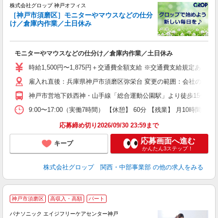
株式会社グロップ 神戸オフィス
［神戸市須磨区］モニターやマウスなどの仕分
け／倉庫内作業／土日休み
出
モニターやマウスなどの仕分け／倉庫内作業／土日休み
履
卒
時給1,500円〜1,875円＋交通費全額支給 ※交通費支給規定あり 
O
雇入れ直後：兵庫県神戸市須磨区弥栄台 変更の範囲：会社の定め
代
通
神戸市営地下鉄西神・山手線「総合運動公園駅」より徒歩15分 【
交
格
9:00〜17:00（実働7時間） 【休憩】 60分 【残業】 月1
応募締め切り2026/09/30 23:59まで
応募画面へ進む
キープ
かんたん3ステップ！
株式会社グロップ 関西・中部事業部
の他の求人をみる
《
神戸市須磨区
高収入・高額
パート
パナソニック エイジフリーケアセンター神戸