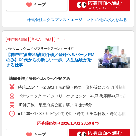
応募画面へ進む
キープ
かんたん3ステップ！
株式会社エクスプレス・エージェント
の他の求人をみる
神戸市須磨区
高収入・高額
パート
7
パナソニック エイジフリーケアセンター神戸
【神戸市須磨区/訪問介護／登録ヘルパー／PM
のみ】60代からの新しい一歩。人生経験が活
きる仕事
今
訪問介護／登録ヘルパー／PMのみ
未
入
時給1,524円〜2,095円 ※経験・能力・資格等による 介護福祉士 
パナソニック エイジフリーケアセンター神戸 兵庫県神戸市須磨区南町
JR神戸線「須磨海浜公園」駅より徒歩5分
■12:00〜17:30 ※上記の間で3、4時間 ※出勤日数・時間応相談
応募締め切り2026/10/31 23:59まで
応募画面へ進む
キープ