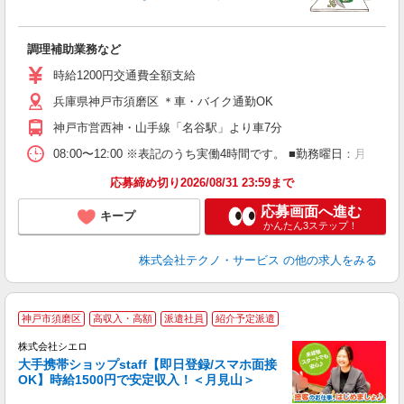
ス
調理補助業務など
履
シ
時給1200円交通費全額支給
O
兵庫県神戸市須磨区 ＊車・バイク通勤OK
神戸市営西神・山手線「名谷駅」より車7分
08:00〜12:00 ※表記のうち実働4時間です。 ■勤務曜日：月
応募締め切り2026/08/31 23:59まで
応募画面へ進む
キープ
かんたん3ステップ！
株式会社テクノ・サービス
の他の求人をみる
★
神戸市須磨区
高収入・高額
派遣社員
紹介予定派遣
♪
株式会社シエロ
大手携帯ショップstaff【即日登録/スマホ面接
OK】時給1500円で安定収入！＜月見山＞