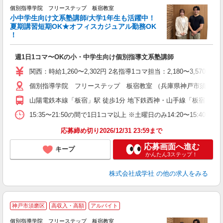
個別指導学院 フリーステップ 板宿教室
小中学生向け文系塾講師/大学1年生も活躍中！
夏期講習短期OK★オフィスカジュアル勤務OK
！
よ
週1日1コマ〜OKの小・中学生向け個別指導文系塾講師
入
主
関西：時給1,260〜2,302円 2名指導1コマ担当：2,180〜3,
日
個別指導学院 フリーステップ 板宿教室 （兵庫県神戸市須磨区平田町 
自
山陽電鉄本線「板宿」駅 徒歩1分 地下鉄西神・山手線「板宿」駅 
15:35〜21:50の間で1日1コマ以上 ※土曜日のみ14:20〜15:40
応募締め切り2026/12/31 23:59まで
応募画面へ進む
キープ
かんたん3ステップ！
株式会社成学社
の他の求人をみる
☆
神戸市須磨区
高収入・高額
アルバイト
個別指導学院 フリーステップ 板宿教室