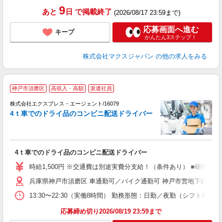
9
あと
日
で掲載終了
(2026/08/17 23:59まで)
応募画面へ進む
キープ
かんたん3ステップ！
株式会社マクスジャパン
の他の求人をみる
▲
神戸市須磨区
高収入・高額
派遣社員
入
応
株式会社エクスプレス・エージェント/16079
―
4ｔ車でのドライ品のコンビニ配送ドライバー
配
―
即
ブ
4ｔ車でのドライ品のコンビニ配送ドライバー
収
登
時給1,500円 ※交通費は別途実費分支給！（条件あり） ■研修期間
兵庫県神戸市須磨区 車通勤可／バイク通勤可 神戸市営地下鉄西神
13:30〜22:30（実働8時間） 勤務形態：日勤／夜勤（シフト
応募締め切り2026/08/19 23:59まで