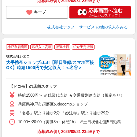
応募締め切り2026/08/31 23:59まで
応募画面へ進む
キープ
かんたん3ステップ！
株式会社テクノ・サービス
の他の求人をみる
★
神戸市須磨区
高収入・高額
派遣社員
紹介予定派遣
♪
株式会社シエロ
大手携帯ショップstaff【即日登録/スマホ面接
OK】時給1500円で安定収入！＜名谷＞
務
即
【ドコモ】の店舗スタッフ
躍
ー
時給1500円〜 ※残業代支給 ★交通費別途支給（規定あり） ゜+゜
自
兵庫県神戸市須磨区のdocomoショップ
ど
「名谷」駅より徒歩2分 「妙法寺」駅より徒歩29分
10:00〜20:00（実働8h・休憩1h） ※土日祝含む週5日勤務
応募締め切り2026/08/31 23:59まで