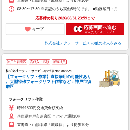
東海道・山陽本線「鷹取駅」より徒歩10分
08:30〜17:30 ※表記のうち実働8時間です。 ■勤務曜日：月
応募締め切り2026/08/31 23:59まで
応募画面へ進む
キープ
かんたん3ステップ！
株式会社テクノ・サービス
の他の求人をみる
神戸市須磨区
高収入・高額
派遣社員
株式会社テクノ・サービス/お仕事No/0886524
【フォークリフト作業】直接雇用の可能性あり
。大型特殊フォークリフト作業など：神戸市須
磨区
が
フォークリフト作業
履
ミ
時給1500円交通費全額支給
休
兵庫県神戸市須磨区 ＊バイク通勤OK
得
東海道・山陽本線「鷹取駅」より徒歩10分