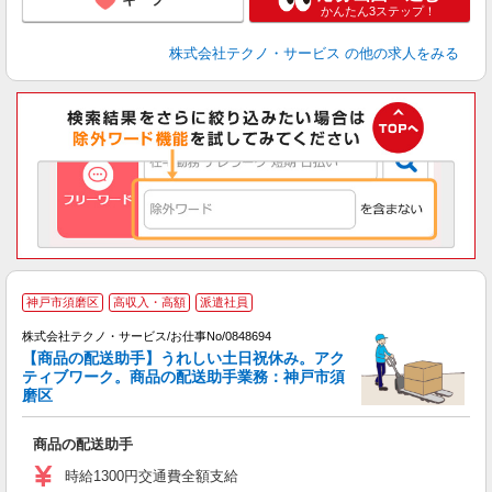
かんたん3ステップ！
株式会社テクノ・サービス
の他の求人をみる
神戸市須磨区
高収入・高額
派遣社員
株式会社テクノ・サービス/お仕事No/0848694
【商品の配送助手】うれしい土日祝休み。アク
ティブワーク。商品の配送助手業務：神戸市須
磨区
仕
商品の配送助手
履
高
時給1300円交通費全額支給
勤