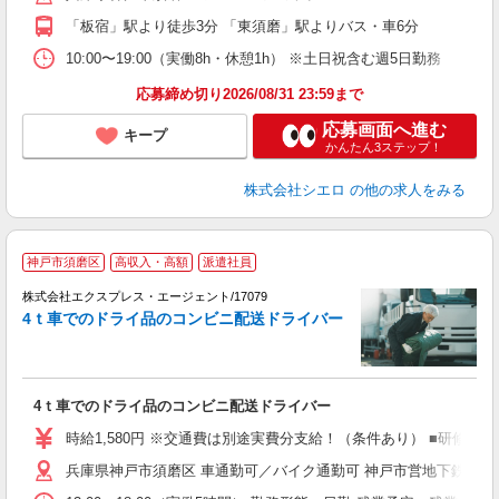
「板宿」駅より徒歩3分 「東須磨」駅よりバス・車6分
ど
10:00〜19:00（実働8h・休憩1h） ※土日祝含む週5日勤務
応募締め切り2026/08/31 23:59まで
応募画面へ進む
キープ
かんたん3ステップ！
株式会社シエロ
の他の求人をみる
▲
神戸市須磨区
高収入・高額
派遣社員
ス
株式会社エクスプレス・エージェント/17079
―
4ｔ車でのドライ品のコンビニ配送ドライバー
ニ
4
即
ブ
4ｔ車でのドライ品のコンビニ配送ドライバー
収
扶
時給1,580円 ※交通費は別途実費分支給！（条件あり） ■研修期間
昼
兵庫県神戸市須磨区 車通勤可／バイク通勤可 神戸市営地下鉄西神