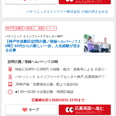
かんたん3ステップ！
パナソニックエイジフリー株式会社
の他の求人をみる
神戸市須磨区
高収入・高額
パート
パナソニック エイジフリーケアセンター神戸
【神戸市須磨区/訪問介護／登録ヘルパー／7-1
0時】60代からの新しい一歩。人生経験が活き
る仕事
主
訪問介護／登録ヘルパー／7-10時
未
入
時給1,524円〜2,095円 ※経験・能力・資格等による 介護福祉士 
パナソニック エイジフリーケアセンター神戸 兵庫県神戸市須磨区南町
JR神戸線「須磨海浜公園」駅より徒歩5分
■7:00〜10:00 ※出勤日数・時間応相談
応募締め切り2026/10/31 23:59まで
応募画面へ進む
キープ
かんたん3ステップ！