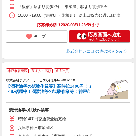
「板宿」駅より徒歩2分 「東須磨」駅より徒歩10分
ン
10:00〜19:00（実働8h・休憩1h） ※土日祝含む週5日勤務
応募締め切り2026/08/31 23:59まで
応募画面へ進む
キープ
かんたん3ステップ！
株式会社シエロ
の他の求人をみる
神戸市須磨区
高収入・高額
派遣社員
株式会社テクノ・サービス/お仕事No/0892590
【潤滑油等の試験作業等】高時給1400円！ミ
ドル活躍中！潤滑油等の試験作業等：神戸市
フ
潤滑油等の試験作業等
履
ミ
時給1400円交通費全額支給
売
兵庫県神戸市須磨区
あ