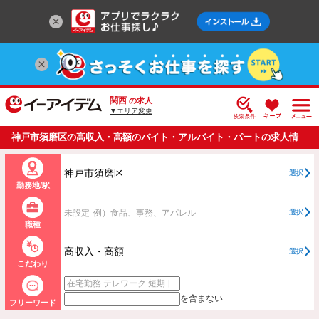
関西
の求人
▼エリア変更
神戸市須磨区の高収入・高額のバイト・アルバイト・パートの求人情
報一覧
神戸市須磨区
選択
勤務地/駅
未設定
例）食品、事務、アパレル
選択
職種
高収入・高額
選択
こだわり
を含まない
フリーワード