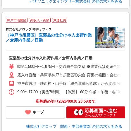
パナソニックエイジフリー株式会社
の他の求人をみる
神戸市須磨区
高収入・高額
派遣社員
株式会社グロップ 神戸オフィス
［神戸市須磨区］医薬品の仕分けや入出荷作業
／倉庫内作業／日勤
出
医薬品の仕分けや入出荷作業／倉庫内作業／日勤
履
卒
時給1,500円〜1,875円＋交通費全額支給 ※残業代は別途全額支給
（
雇入れ直後：兵庫県神戸市須磨区弥栄台 変更の範囲：会社の定め
分
通
神戸市営地下鉄西神・山手線「総合運動公園駅」から徒歩7分 【通勤
あ
9:00〜17:00（実働7時間） 【休憩】 60分 午前・午後：
応募締め切り2026/09/30 23:59まで
応募画面へ進む
キープ
かんたん3ステップ！
株式会社グロップ 関西・中部事業部
の他の求人をみる