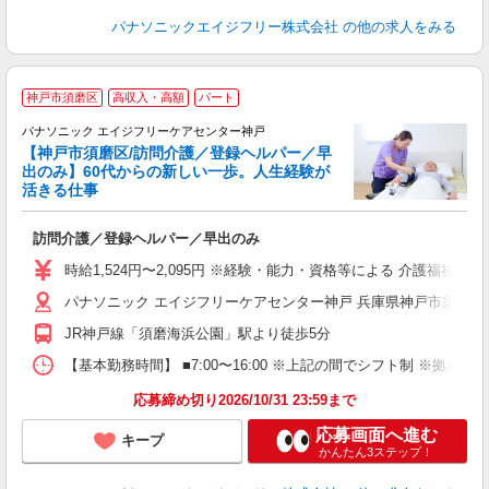
パナソニックエイジフリー株式会社
の他の求人をみる
神戸市須磨区
高収入・高額
パート
パナソニック エイジフリーケアセンター神戸
【神戸市須磨区/訪問介護／登録ヘルパー／早
出のみ】60代からの新しい一歩。人生経験が
活きる仕事
ま
訪問介護／登録ヘルパー／早出のみ
未
入
時給1,524円〜2,095円 ※経験・能力・資格等による 介護福祉士 
パナソニック エイジフリーケアセンター神戸 兵庫県神戸市須磨区南町
JR神戸線「須磨海浜公園」駅より徒歩5分
【基本勤務時間】 ■7:00〜16:00 ※上記の間でシフト制 ※拠
応募締め切り2026/10/31 23:59まで
応募画面へ進む
キープ
かんたん3ステップ！