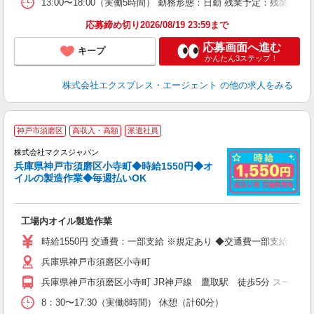
13:00〜18:00（実働5時間） 勤務形態：日勤 残業予定：残
応募締め切り2026/08/19 23:59まで
応募画面へ進む
キープ
かんたん3ステップ！
株式会社エクスプレス・エージェント
の他の求人をみる
神戸市須磨区
高収入・高額
派遣社員
む
株式会社マクスジャパン
兵庫県神戸市須磨区小寺町◆時給1550円◆オ
イルの製造作業◆毎週払いOK
す
工場内オイル製造作業
入
迎
時給1550円 交通費：一部支給 ※規定あり ◆交通費一部支給 ◆
完
兵庫県神戸市須磨区小寺町
髭
グ
兵庫県神戸市須磨区小寺町 JR神戸線 鷹取駅 徒歩5分 スーパー
上
8：30〜17:30（実働8時間） 休憩（計60分）