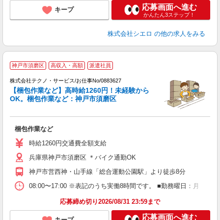
応募画面へ進む
キープ
かんたん3ステップ！
株式会社シエロ
の他の求人をみる
神戸市須磨区
高収入・高額
派遣社員
株式会社テクノ・サービス/お仕事No/0883627
【梱包作業など】高時給1260円！未経験から
OK。梱包作業など：神戸市須磨区
い
梱包作業など
履
高
時給1260円交通費全額支給
兵庫県神戸市須磨区 ＊バイク通勤OK
神戸市営西神・山手線「総合運動公園駅」より徒歩8分
08:00〜17:00 ※表記のうち実働8時間です。 ■勤務曜日：月
応募締め切り2026/08/31 23:59まで
応募画面へ進む
キープ