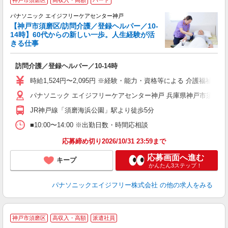
け
パナソニック エイジフリーケアセンター神戸
【神戸市須磨区/訪問介護／登録ヘルパー／10-
14時】60代からの新しい一歩。人生経験が活
きる仕事
で
訪問介護／登録ヘルパー／10-14時
未
入
時給1,524円〜2,095円 ※経験・能力・資格等による 介護福祉士 
パナソニック エイジフリーケアセンター神戸 兵庫県神戸市須磨区南町
JR神戸線「須磨海浜公園」駅より徒歩5分
■10:00〜14:00 ※出勤日数・時間応相談
応募締め切り2026/10/31 23:59まで
応募画面へ進む
キープ
かんたん3ステップ！
パナソニックエイジフリー株式会社
の他の求人をみる
神戸市須磨区
高収入・高額
派遣社員