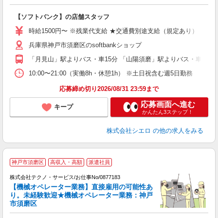
務
即
【ソフトバンク】の店舗スタッフ
躍
ー
時給1500円〜 ※残業代支給 ★交通費別途支給（規定あり） ゜+゜
自
兵庫県神戸市須磨区のsoftbankショップ
ど
「月見山」駅よりバス・車15分 「山陽須磨」駅よりバス・車10分
10:00〜21:00（実働8h・休憩1h） ※土日祝含む週5日勤務
応募締め切り2026/08/31 23:59まで
応募画面へ進む
キープ
かんたん3ステップ！
株式会社シエロ
の他の求人をみる
神戸市須磨区
高収入・高額
派遣社員
し
株式会社テクノ・サービス/お仕事No/0877183
【機械オペレーター業務】直接雇用の可能性あ
り。未経験歓迎★機械オペレーター業務：神戸
市須磨区