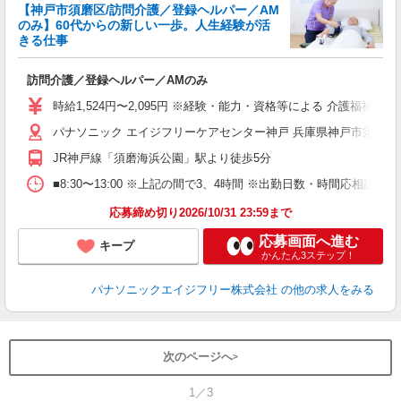
【神戸市須磨区/訪問介護／登録ヘルパー／AM
のみ】60代からの新しい一歩。人生経験が活
きる仕事
ご
訪問介護／登録ヘルパー／AMのみ
未
入
時給1,524円〜2,095円 ※経験・能力・資格等による 介護福祉士 
パナソニック エイジフリーケアセンター神戸 兵庫県神戸市須磨区南町
JR神戸線「須磨海浜公園」駅より徒歩5分
■8:30〜13:00 ※上記の間で3、4時間 ※出勤日数・時間応相談
応募締め切り2026/10/31 23:59まで
応募画面へ進む
キープ
かんたん3ステップ！
パナソニックエイジフリー株式会社
の他の求人をみる
次のページへ
1／3