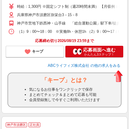
日
時給：1,300円 ※固定シフト制（週20時間未満） 【月収例：83
兵庫県神戸市須磨区弥栄台3－15－8
神戸市営地下鉄西神・山手線 「総合運動公園」駅下車/徒歩10分
（1）9：00〜18：00 ※実働8h・休憩1h （2）9：00〜
応募締め切り2026/08/19 23:59まで
応募画面へ進む
キープ
かんたん3ステップ！
ABCライフィズ株式会社
の他の求人をみる
「キープ」とは？
気になるお仕事をワンクリックで保存
まとめてチェック＆まとめて応募も可能
会員登録無しで今すぐご利用いただけます
神戸市須磨区
正社員
の