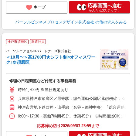
応募画面へ進む
キープ
かんたん3ステップ！
パーソルビジネスプロセスデザイン株式会社
の他の求人をみる
神戸市須磨区
派遣社員
ャ
パーソルエクセルHRパートナーズ株式会社
＜10月〜＞高1700円★シフト制×オフィスワー
ク♪＠須磨区
ど
修理の日程調整など付随する事務業務
未
時給1,700円 ※当社規定あり
兵庫県神戸市須磨区／最寄駅：総合運動公園駅 勤務先名：☆パナ
神戸市営地下鉄西神・山手線（名谷－西神中央）「総合運動公園」
9:00〜17:30（実働7時間45分、休憩45分） ※時間相談OK！ 
応募締め切り2026/09/03 23:59まで
応募画面へ進む