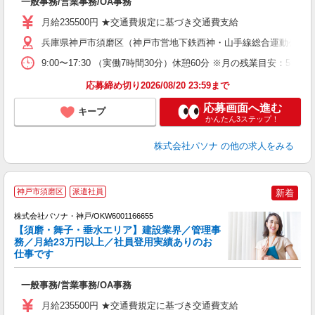
一般事務/営業事務/OA事務
交
月給235500円 ★交通費規定に基づき交通費支給
兵庫県神戸市須磨区（神戸市営地下鉄西神・山手線総合運動公園
9:00〜17:30 （実働7時間30分）休憩60分 ※月の残業目
応募締め切り2026/08/20 23:59まで
応募画面へ進む
キープ
かんたん3ステップ！
株式会社パソナ
の他の求人をみる
神戸市須磨区
派遣社員
新着
株式会社パソナ・神戸/OKW6001166655
【須磨・舞子・垂水エリア】建設業界／管理事
務／月給23万円以上／社員登用実績ありのお
仕事です
き
交
一般事務/営業事務/OA事務
月給235500円 ★交通費規定に基づき交通費支給