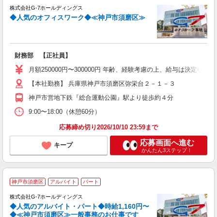
株式会社G-7ホールディングス
勤
◆人気のオフィスワーク◆≪神戸市須磨区≫
財務部 【正社員】
月額250000円〜300000円 年齢、経験考慮の上、給与は決定いた
【本社勤務】 兵庫県神戸市須磨区弥栄台２－１－３
神戸市営地下鉄『総合運動公園』駅より徒歩約４分
9:00〜18:00（休憩60分）
応募締め切り2026/10/10 23:59まで
応募画面へ進む
キープ
かんたん3ステップ！
神戸市須磨区
アルバイト
パート
ル
株式会社G-7ホールディングス
◆人気のアルバイト・パート◆時給1,160円〜
♪.
◆≪神戸市須磨区≫一般事務のお仕事です