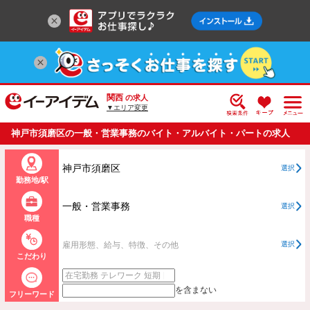
関西
の求人
▼エリア変更
神戸市須磨区の一般・営業事務のバイト・アルバイト・パートの求人
情報一覧
神戸市須磨区
選択
勤務地/駅
一般・営業事務
選択
職種
雇用形態、給与、特徴、その他
選択
こだわり
を含まない
フリーワード