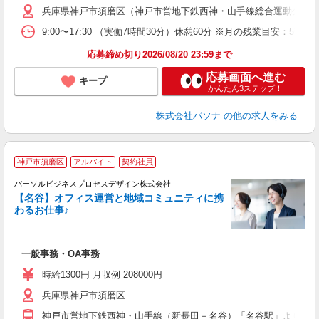
兵庫県神戸市須磨区（神戸市営地下鉄西神・山手線総合運動公園
9:00〜17:30 （実働7時間30分）休憩60分 ※月の残業目
応募締め切り2026/08/20 23:59まで
応募画面へ進む
キープ
かんたん3ステップ！
株式会社パソナ
の他の求人をみる
神戸市須磨区
アルバイト
契約社員
パーソルビジネスプロセスデザイン株式会社
【名谷】オフィス運営と地域コミュニティに携
あ
わるお仕事♪
入
は
学
一般事務・OA事務
活
K
時給1300円 月収例 208000円
業
兵庫県神戸市須磨区
資
神戸市営地下鉄西神・山手線（新長田－名谷）「名谷駅」より徒歩