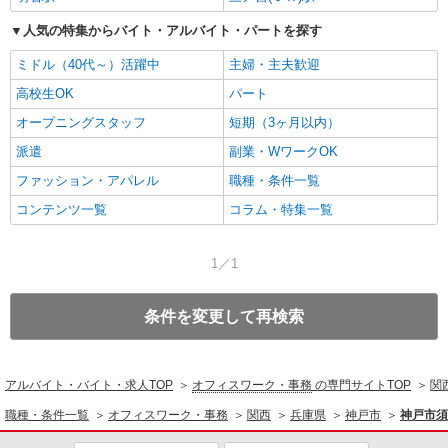
人気の特集からバイト・アルバイト・パートを探す
ミドル（40代～）活躍中
主婦・主夫歓迎
高校生OK
パート
オープニングスタッフ
短期（3ヶ月以内）
派遣
副業・WワークOK
ファッション・アパレル
職種・条件一覧
コンテンツ一覧
コラム・特集一覧
1／1
条件を変更して再検索
アルバイト・バイト・求人TOP
オフィスワーク・事務
の専門サイトTOP
関
職種・条件一覧
オフィスワーク・事務
関西
兵庫県
神戸市
神戸市須