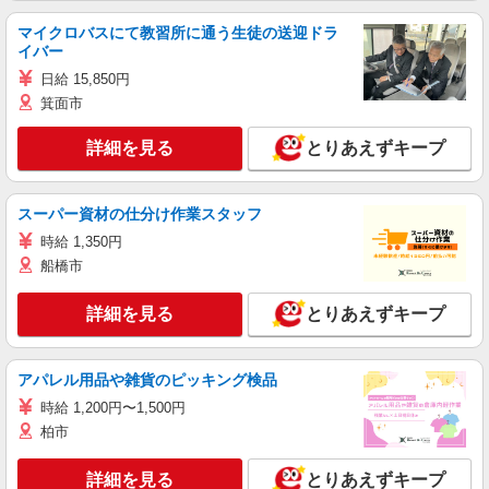
マイクロバスにて教習所に通う生徒の送迎ドラ
イバー
日給 15,850円
箕面市
詳細を見る
とりあえずキープ
スーパー資材の仕分け作業スタッフ
時給 1,350円
船橋市
詳細を見る
とりあえずキープ
アパレル用品や雑貨のピッキング検品
時給 1,200円〜1,500円
柏市
詳細を見る
とりあえずキープ