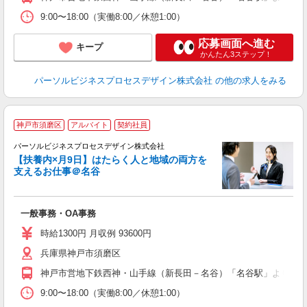
9:00〜18:00（実働8:00／休憩1:00）
応募画面へ進む
キープ
かんたん3ステップ！
パーソルビジネスプロセスデザイン株式会社
の他の求人をみる
神戸市須磨区
アルバイト
契約社員
パーソルビジネスプロセスデザイン株式会社
【扶養内×月9日】はたらく人と地域の両方を
あ
支えるお仕事＠名谷
入
は
学
一般事務・OA事務
活
K
時給1300円 月収例 93600円
養
兵庫県神戸市須磨区
研
神戸市営地下鉄西神・山手線（新長田－名谷）「名谷駅」より徒歩
9:00〜18:00（実働8:00／休憩1:00）