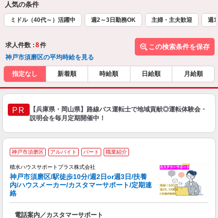
人気の条件
ミドル（40代～）活躍中
週2～3日勤務OK
主婦・主夫歓迎
週1
求人件数 :
8
件
この検索条件を保存
神戸市須磨区の平均時給を見る
指定なし
新着順
時給順
日給順
月給順
【兵庫県・岡山県】路線バス運転士で地域貢献◎運転体験会・
PR
説明会を毎月定期開催中！
神戸市須磨区
アルバイト
パート
職業紹介
っ
積水ハウスサポートプラス株式会社
神戸市須磨区/駅徒歩10分/週2日or週3日/扶養
内/ハウスメーカー/カスタマーサポート/定期連
絡
ま
電話案内／カスタマーサポート
ブ