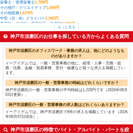
栄養士・管理栄養士
1,700円
その他IT・クリエイティブ
1,680円
その他医療
1,675円
中型（2t・4t）ドライバー
1,540円
看護師・保健師・看護助手・助産師
1,509円
もっと見る
受付・秘書
1,500円
フォークリフト
1,480円
神戸市須磨区のお仕事を探している方からよくある質問
その他介護・福祉
1,443円
家電・携帯販売
1,436円
神戸市須磨区の他の職種の平均時給を見る
神戸市須磨区のオフィスワーク・事務の求人は、他にどのようなも
のがありますか？
イーアイデムでは、一般・営業事務の他に、経理・人事・労務・総
務・法務、金融・貿易事務、受付・秘書など様々な求人を掲載してい
ます。
神戸市須磨区の一般・営業事務の時給はどれくらいですか？
神戸市須磨区の一般・営業事務の平均時給は1,220円です（2026年08月
03日更新）。
神戸市須磨区の一般・営業事務の求人数はどれくらいありますか？
イーアイデムでは、神戸市須磨区で8件の求人を掲載しています（2026
年08月07日現在）。
神戸市須磨区の特徴でバイト・アルバイト・パートを絞