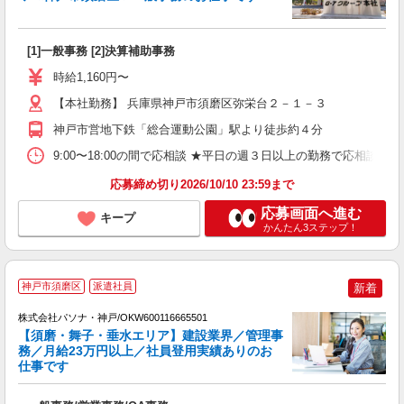
[1]一般事務 [2]決算補助事務
時給1,160円〜
【本社勤務】 兵庫県神戸市須磨区弥栄台２－１－３
神戸市営地下鉄「総合運動公園」駅より徒歩約４分
9:00〜18:00の間で応相談 ★平日の週３日以上の勤務で応相談 
応募締め切り2026/10/10 23:59まで
応募画面へ進む
キープ
かんたん3ステップ！
神戸市須磨区
派遣社員
新着
株式会社パソナ・神戸/OKW600116665501
【須磨・舞子・垂水エリア】建設業界／管理事
務／月給23万円以上／社員登用実績ありのお
仕事です
東