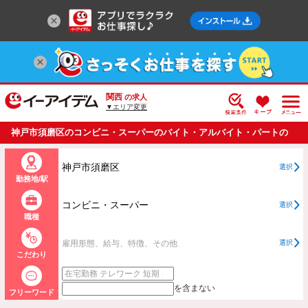
関西
の求人
▼エリア変更
神戸市須磨区のコンビニ・スーパーのバイト・アルバイト・パートの
求人情報一覧
神戸市須磨区
選択
勤務地/駅
コンビニ・スーパー
選択
職種
雇用形態、給与、特徴、その他
選択
こだわり
を含まない
フリーワード