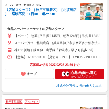
スーパー万代 北須磨店（017）
《店舗スタッフ》［神戸市須磨区］［北須磨店
］・経験不問・1日4h・週2〜OK
く
入
食品スーパーマーケットの店舗スタッフ
活
（
【パート】 惣菜 [平日]昼1145円、朝夜1245円 [日祝]昼1245円、朝
シ
務
スーパー万代 北須磨店 （兵庫県神戸市須磨区多井畑字渋人谷上1-
神戸市営地下鉄西神・山手線「妙法寺」駅より徒歩18分
【惣菜】 6:00〜10:00 【見切り・POP】 17:00〜21:00 
応募締め切り2027/02/28 23:59まで
応募画面へ進む
キープ
かんたん3ステップ！
株式会社万代
の他の求人をみる
神戸市須磨区
アルバイト
★