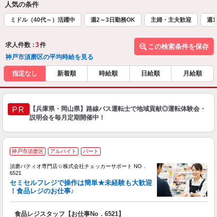
人気の条件
ミドル（40代～）活躍中
週2～3日勤務OK
主婦・主夫歓迎
週1
求人件数 :
3
件
この検索条件を保存
神戸市須磨区の平均時給を見る
指定なし
新着順
時給順
日給順
月給順
【兵庫県・岡山県】路線バス運転士で地域貢献◎運転体験会・
PR
説明会を毎月定期開催中！
神戸市須磨区
アルバイト
パート
入
須磨パティオ専門店☆株式会社チェッカーサポート NO．
者
6521
主
セミセルフレジで操作は簡単★未経験も大歓迎
躍
！食品レジのお仕事♪
日
K
食品レジスタッフ【お仕事No．6521】
迎