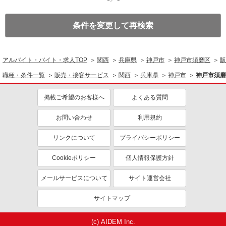
条件を変更して再検索
アルバイト・バイト・求人TOP
関西
兵庫県
神戸市
神戸市須磨区
販
職種・条件一覧
販売・接客サービス
関西
兵庫県
神戸市
神戸市須磨
掲載ご希望のお客様へ
よくある質問
お問い合わせ
利用規約
リンクについて
プライバシーポリシー
Cookieポリシー
個人情報保護方針
メールサービスについて
サイト運営会社
サイトマップ
(c) AIDEM Inc.