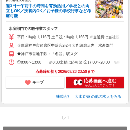
株式会社大水直売
週3日〜午前中の時間を有効活用／学校との両
立もOK／扶養内OK／お子様の学校行事など考
開
慮可能
水産部門での軽作業スタッフ
平日：時給 1,116円 土日祝：時給 1,166円 ※交通費は当社規定に
兵庫県神戸市須磨区中落合2-2-4 大丸須磨店内 水産部門
◆神戸市営地下鉄：「名谷」駅スグ
①8:00〜13:00 ※8:30出勤は応相談 ②17:00〜20
応募締め切り2026/08/23 23:59まで
応募画面へ進む
キープ
かんたん3ステップ！
株式会社 大水直売
の他の求人をみる
1／1