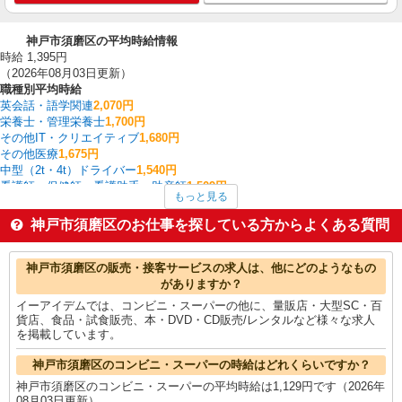
神戸市須磨区の平均時給情報
時給 1,395円
（2026年08月03日更新）
職種別平均時給
英会話・語学関連
2,070円
栄養士・管理栄養士
1,700円
その他IT・クリエイティブ
1,680円
その他医療
1,675円
中型（2t・4t）ドライバー
1,540円
看護師・保健師・看護助手・助産師
1,509円
もっと見る
受付・秘書
1,500円
フォークリフト
1,480円
神戸市須磨区のお仕事を探している方からよくある質問
その他介護・福祉
1,443円
家電・携帯販売
1,436円
神戸市須磨区の他の職種の平均時給を見る
神戸市須磨区の販売・接客サービスの求人は、他にどのようなもの
がありますか？
イーアイデムでは、コンビニ・スーパーの他に、量販店・大型SC・百
貨店、食品・試食販売、本・DVD・CD販売/レンタルなど様々な求人
を掲載しています。
神戸市須磨区のコンビニ・スーパーの時給はどれくらいですか？
神戸市須磨区のコンビニ・スーパーの平均時給は1,129円です（2026年
08月03日更新）。