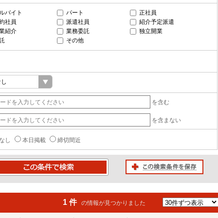
ルバイト
パート
正社員
約社員
派遣社員
紹介予定派遣
業紹介
業務委託
独立開業
託
その他
を含む
を含まない
なし
本日掲載
締切間近
この検索条件を保存
条件で検索
1 件
の情報が見つかりました