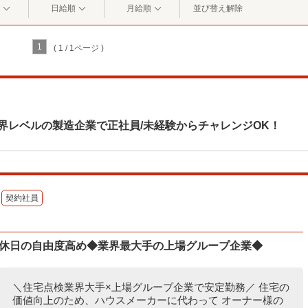
日給順
月給順
並び替え解除
1
( 1 / 1ページ )
界レベルの製造企業で正社員/未経験からチャレンジOK！
契約社員
◆休日の自由度高め◆業界最大手の上場グループ企業◆
＼住宅点検業界大手×上場グループ企業で安定勤務／ 住宅の
価値向上のため、ハウスメーカーに代わって オーナー様の