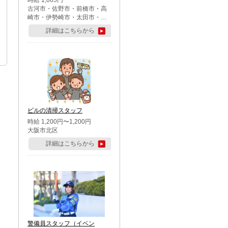
時給 1,065円
古河市・佐野市・前橋市・高
崎市・伊勢崎市・太田市・館
林市・藤岡市・大泉町・さい
詳細はこちらから
たま市北区・川越市・熊谷
市・行田市・秩父市・所沢
市・飯能市・東松山市・坂戸
市・鶴ケ島市・千葉市中央
区・市川市・松戸市・習志野
市・柏市・流山市・八千代
市・足立区・江戸川区・八王
子市・町田市
ビルの清掃スタッフ
時給 1,200円〜1,200円
大阪市北区
詳細はこちらから
警備員スタッフ（イベン