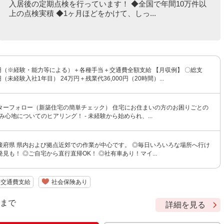
入居後の定期点検を行っています！ ◆全国で年間10万件以
上の点検実積 ◆1ヶ月ほどをかけて、しっ...
00円（※経験・能力等による）＋各種手当＋交通費全額支給 【月収例】 〇総支
0円（未経験入社1年目） 24万円＋残業代36,000円（20時間）...
ターフォロー（新築住宅の簡単チェック） 住宅にお住まいの方のお困りごとの
 住み心地についてのヒアリング！ - 未経験から始められ、...
接府県 県内および拠点近郊での作業が中心です。 ◎毎日いろいろな場所へ行け
見も！ ◎ご自宅から直行直帰OK！ ◎社有車あり！マイ...
交通費支給
社会保険あり
9 まで
詳細を見る