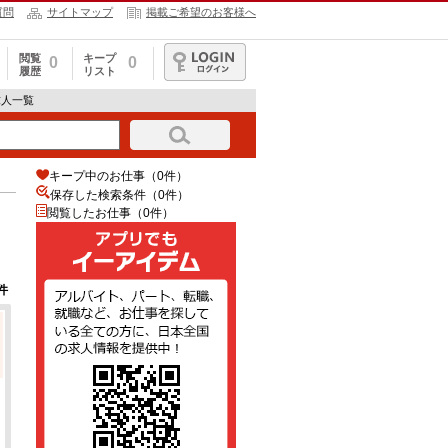
質問
サイトマップ
掲載ご希望のお客様へ
閲覧
キープ
0
0
履歴
リスト
ログイン
求人一覧
キープ中のお仕事（0件）
保存した検索条件（
0
件）
閲覧したお仕事（0件）
件