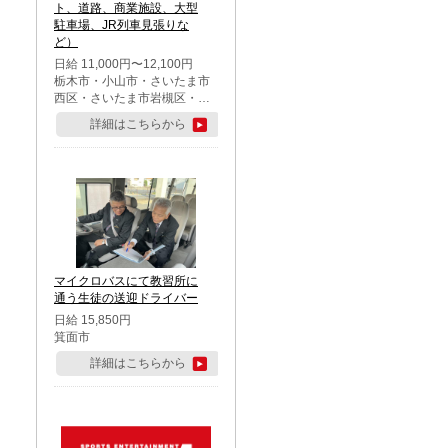
ト、道路、商業施設、大型
駐車場、JR列車見張りな
ど）
日給 11,000円〜12,100円
栃木市・小山市・さいたま市
西区・さいたま市岩槻区・久
喜市・蓮田市
詳細はこちらから
マイクロバスにて教習所に
通う生徒の送迎ドライバー
日給 15,850円
箕面市
詳細はこちらから