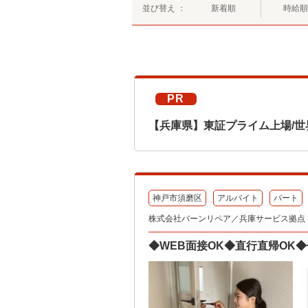
並び替え ：
新着順
時給順
PR
【兵庫県】東証プライム上場/世
神戸市須磨区
アルバイト
パート
株式会社バーンリペア／兵庫サービス拠点
◆WEB面接OK◆直行直帰OK