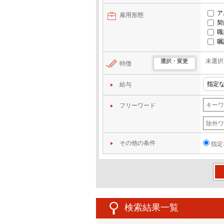
ア
雇用形態
契
職
嘱
未選択
選択・変更
特徴
給与
フリーワード
その他の条件
指定
この
検索結果一覧