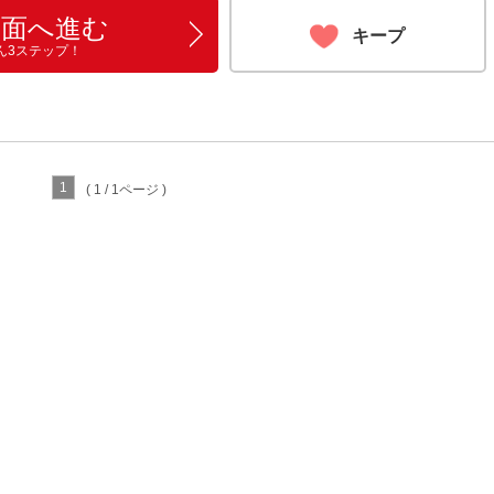
画面へ進む
キープ
ん3ステップ！
1
( 1 / 1ページ )