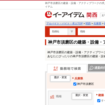
神戸市須磨区の建築・設備・アクティブワークの求人
イデム
エ
関西
アルバイト・バイト・求人TOP
>
関西
>
兵庫県
>
勤務地
職種
神戸市須磨区の建築・設備・
情報一覧
神戸市須磨区の建築・設備・アクティブワー
あなたにぴったりの神戸市須磨区の建築・設
勤務地で検索
通勤時間・区
選択・変更
兵庫県
神戸市須磨区
建築
選択・変更
職種
す