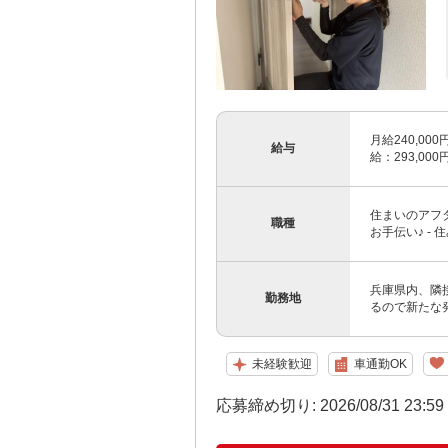
月給240,0
給与
給：293,00
住まいのアフ
職種
お手伝い♪ -
兵庫県内、隣
勤務地
るので新たな発
未経験歓迎
車通勤OK
応募締め切り: 2026/08/31 23:5