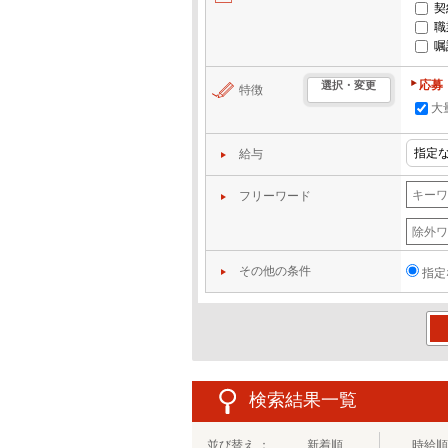
契
職
嘱
応募
選択・変更
特徴
大
給与
フリーワード
その他の条件
指定
この
検索結果一覧
並び替え ：
新着順
時給順