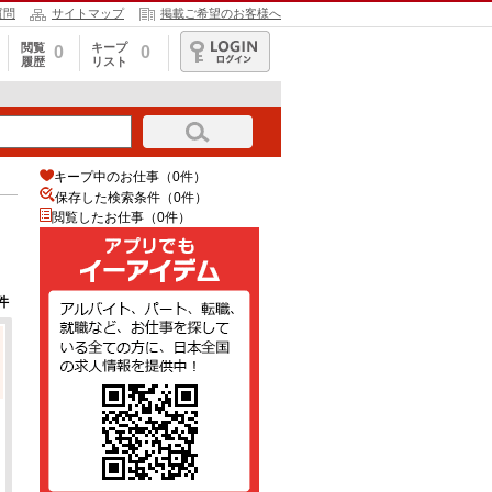
質問
サイトマップ
掲載ご希望のお客様へ
閲覧
キープ
0
0
履歴
リスト
ログイン
キープ中のお仕事（0件）
保存した検索条件（
0
件）
閲覧したお仕事（0件）
件