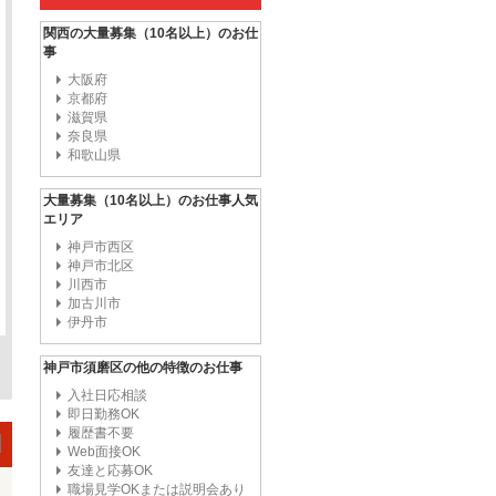
関西の大量募集（10名以上）のお仕
事
大阪府
京都府
滋賀県
奈良県
和歌山県
大量募集（10名以上）のお仕事人気
エリア
神戸市西区
神戸市北区
川西市
加古川市
伊丹市
神戸市須磨区の他の特徴のお仕事
入社日応相談
即日勤務OK
履歴書不要
Web面接OK
友達と応募OK
職場見学OKまたは説明会あり