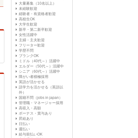
大量募集（10名以上）
未経験歓迎
経験者・有資格者歓迎
高校生OK
大学生歓迎
新卒・第二新卒歓迎
女性活躍中
主婦・主夫歓迎
フリーター歓迎
学歴不問
ブランクOK
ミドル（40代～）活躍中
エルダー（50代～）活躍中
シニア（60代～）活躍中
障がい者積極採用
英語が活かせる
語学力を活かせる（英語以
外）
国籍不問（jobs in japan）
管理職・マネージャー採用
高収入・高額
ボーナス・賞与あり
昇給あり
日払い
週払い
給与前払いOK