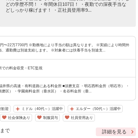
どの学歴不問！ ・年間休日107日！ ・夜勤での深夜手当な
どしっかり稼げます！ ・正社員登用率9...
00円〜22万7700円 ※勤務地により手当の額は異なります。 ※実績により時間外
、通勤費は別途支給します。 ※対象者には扶養手当を別途支...
所での料金収受・ETC監視
福井県の高速・有料道路にある料金所 ■須磨支店 ・明石西料金所（明石市） ・
磨区） ・学園南料金所（垂水区） ・名谷料金所（垂...
験歓迎
ミドル（40代～）活躍中
エルダー（50代～）活躍中
社会保険あり
制服貸与
社員登用あり
9 まで
詳細を見る