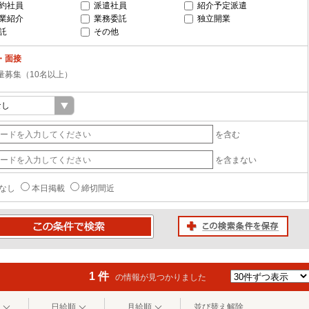
約社員
派遣社員
紹介予定派遣
業紹介
業務委託
独立開業
託
その他
・面接
量募集（10名以上）
を含む
を含まない
なし
本日掲載
締切間近
この検索条件を保存
条件で検索
1 件
の情報が見つかりました
日給順
月給順
並び替え解除