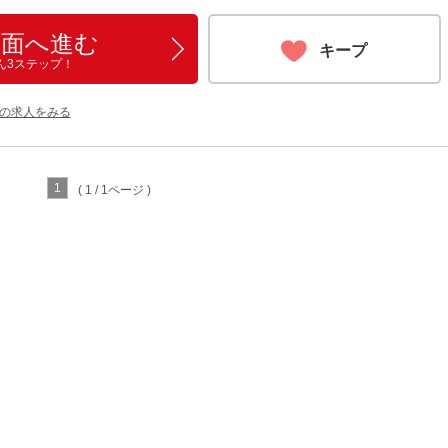
画面へ進む
キープ
ん3ステップ！
他の求人をみる
1
( 1 / 1ページ )