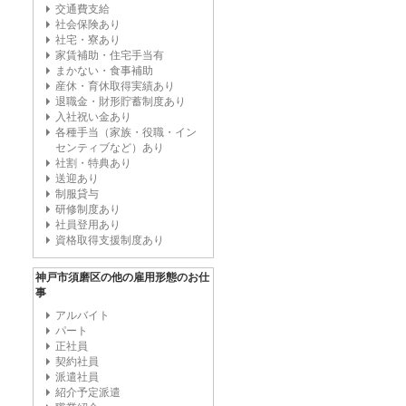
交通費支給
社会保険あり
社宅・寮あり
家賃補助・住宅手当有
まかない・食事補助
産休・育休取得実績あり
退職金・財形貯蓄制度あり
入社祝い金あり
各種手当（家族・役職・イン
センティブなど）あり
社割・特典あり
送迎あり
制服貸与
研修制度あり
社員登用あり
資格取得支援制度あり
神戸市須磨区の他の雇用形態のお仕
事
アルバイト
パート
正社員
契約社員
派遣社員
紹介予定派遣