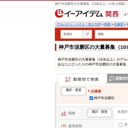
神戸市須磨区の大量募集（10名以上）の求人情報 
エ
関西
アルバイト・バイト・求人TOP
>
関西
>
兵庫県
>
勤務地
職種
神戸市須磨区の大量募集（1
神戸市須磨区の大量募集（10名以上）のア
あなたにぴったりの神戸市須磨区の大量募集
勤務地で検索
通勤時間・区
選択・変更
兵庫県
神戸市須磨区
未選択
選択・変更
職種
ア
雇用形態