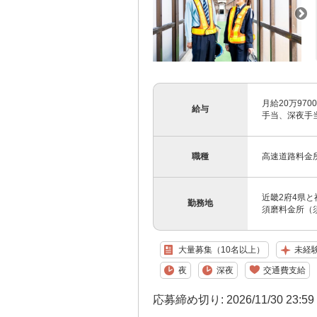
月給20万97
給与
手当、深夜手当
職種
高速道路料金
近畿2府4県と
勤務地
須磨料金所（須
大量募集（10名以上）
未経
夜
深夜
交通費支給
応募締め切り: 2026/11/30 23:5