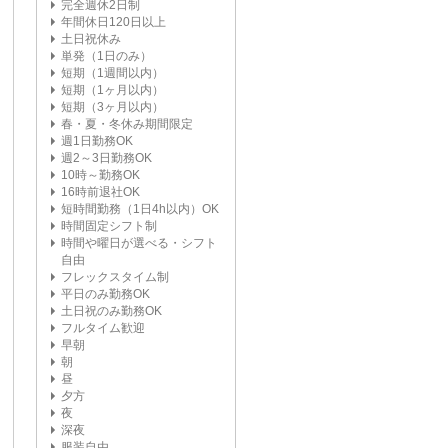
完全週休2日制
年間休日120日以上
土日祝休み
単発（1日のみ）
短期（1週間以内）
短期（1ヶ月以内）
短期（3ヶ月以内）
春・夏・冬休み期間限定
週1日勤務OK
週2～3日勤務OK
10時～勤務OK
16時前退社OK
短時間勤務（1日4h以内）OK
時間固定シフト制
時間や曜日が選べる・シフト
自由
フレックスタイム制
平日のみ勤務OK
土日祝のみ勤務OK
フルタイム歓迎
早朝
朝
昼
夕方
夜
深夜
服装自由