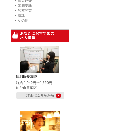
職業紹介
業務委託
独立開業
嘱託
その他
あなたにおすすめの
求人情報
個別指導講師
時給 1,040円〜1,390円
仙台市青葉区
詳細はこちらから