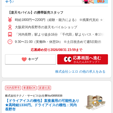
ゃう♪
理
【楽天モバイル】の携帯販売スタッフ
即
躍
時給1800円〜2200円（経験・能力による） ※残業代支給 ★交通
ー
大阪府河内長野市の楽天モバイルショップ
ピ
「河内長野」駅より徒歩16分 「千代田」駅よりバス・車10分
与
9:30〜21:00（実働8h・休憩1h） ※土日祝含めて週5日勤務
応募締め切り2026/08/31 23:59まで
応募画面へ進む
キープ
かんたん3ステップ！
株式会社シエロ
の他の求人をみる
河内長野市
車通勤OK
派遣社員
株式会社テクノ・サービス/お仕事No/0895938
【ドライアイスの梱包】直接雇用の可能性あり
O
★高時給1330円。ドライアイスの梱包：河内
長野市
3