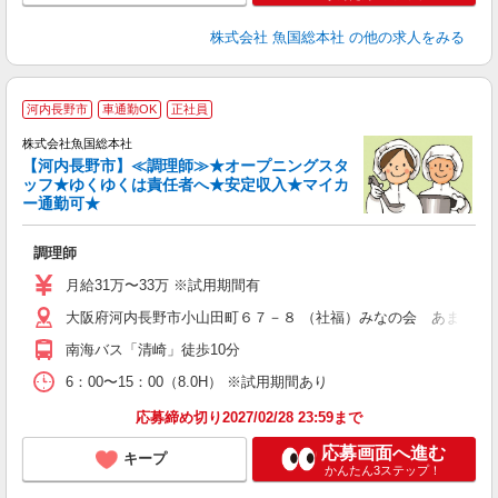
株式会社 魚国総本社
の他の求人をみる
＼
河内長野市
車通勤OK
正社員
株式会社魚国総本社
【河内長野市】≪調理師≫★オープニングスタ
ッフ★ゆくゆくは責任者へ★安定収入★マイカ
ー通勤可★
安
調理師
経
夕
月給31万〜33万 ※試用期間有
大阪府河内長野市小山田町６７－８ （社福）みなの会 あまの園
南海バス「清崎」徒歩10分
6：00〜15：00（8.0H） ※試用期間あり
応募締め切り2027/02/28 23:59まで
応募画面へ進む
キープ
かんたん3ステップ！