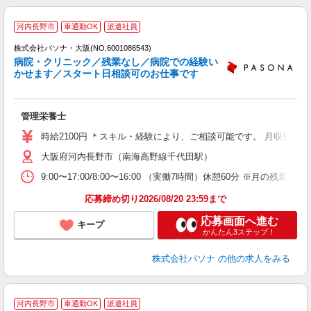
河内長野市
車通勤OK
派遣社員
株式会社パソナ・大阪(NO.6001086543)
病院・クリニック／残業なし／病院での経験い
かせます／スタート日相談可のお仕事です
談
管理栄養士
交
煙
時給2100円 ＊スキル・経験により、ご相談可能です。 月収例：29
大阪府河内長野市（南海高野線千代田駅）
9:00〜17:00/8:00〜16:00 （実働7時間）休憩60
応募締め切り2026/08/20 23:59まで
応募画面へ進む
キープ
かんたん3ステップ！
株式会社パソナ
の他の求人をみる
河内長野市
車通勤OK
派遣社員