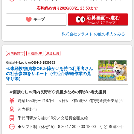
応募締め切り2026/08/21 23:59まで
応募画面へ進む
キープ
かんたん3ステップ！
株式会社ソラスト
の他の求人をみる
河内長野市
車通勤OK
派遣社員
株式会社kotrio /●OS-H2-1839393
女
≪未経験/無資格OK≫障がいを持つ利用者さん
ド
の社会参加をサポート（生活介助/軽作業の見
活
守り等）
ル
自
≪面接なし≫河内長野市◇負担少なめの障がい者支援員
役
時給1550円〜2187円 ＜日払い有/週払い有/交通費全支給(ガソリ
河内長野市
千代田駅から徒歩10分／交通費全額支給
◆シフト制（休憩1h） 8:30-17:30 9:00-18:00 など ※週3日〜 