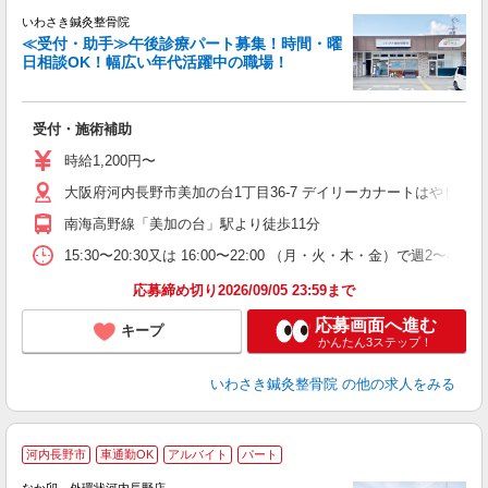
いわさき鍼灸整骨院
≪受付・助手≫午後診療パート募集！時間・曜
日相談OK！幅広い年代活躍中の職場！
な
受付・施術補助
未
や
時給1,200円〜
自
あ
大阪府河内長野市美加の台1丁目36-7 デイリーカナートはやし敷地
南海高野線「美加の台」駅より徒歩11分
15:30〜20:30又は 16:00〜22:00 （月・火・木・金）で週2〜4回程
応募締め切り2026/09/05 23:59まで
応募画面へ進む
キープ
かんたん3ステップ！
いわさき鍼灸整骨院
の他の求人をみる
河内長野市
車通勤OK
アルバイト
パート
ん