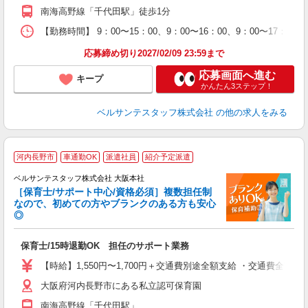
間
南海高野線「千代田駅」徒歩1分
結
K
【勤務時間】 9：00〜15：00、9：00〜16：00、9：00〜17
休
応募締め切り2027/02/09 23:59まで
応募画面へ進む
キープ
かんたん3ステップ！
ベルサンテスタッフ株式会社
の他の求人をみる
河内長野市
車通勤OK
派遣社員
紹介予定派遣
ベルサンテスタッフ株式会社 大阪本社
［保育士/サポート中心/資格必須］複数担任制
なので、初めての方やブランクのある方も安心
◎
わ
保育士/15時退勤OK 担任のサポート業務
入
卒
【時給】1,550円〜1,700円＋交通費別途全額支給 ・交通費全
ク
大阪府河内長野市にある私立認可保育園
0
間
南海高野線「千代田駅」