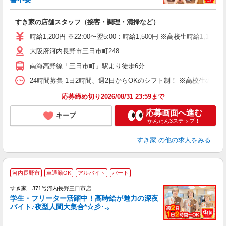
の
すき家の店舗スタッフ（接客・調理・清掃など）
履
タ
時給1,200円 ※22:00〜翌5:00：時給1,500円 ※高校生時給1,177
（
大阪府河内長野市三日市町248
夜
割
南海高野線「三日市町」駅より徒歩6分
24時間募集 1日2時間、週2日からOKのシフト制！ ※高校生のシ
応募締め切り2026/08/31 23:59まで
応募画面へ進む
キープ
かんたん3ステップ！
すき家
の他の求人をみる
河内長野市
車通勤OK
アルバイト
パート
すき家 371号河内長野三日市店
学生・フリーター活躍中！高時給が魅力の深夜
バイト♪夜型人間大集合*☆彡･.｡