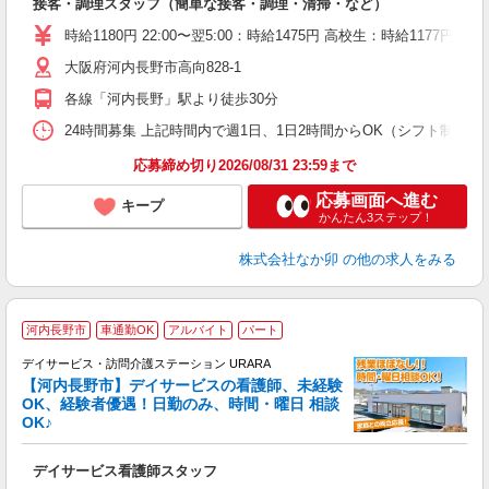
接客・調理スタッフ（簡単な接客・調理・清掃・など）
未
O
時給1180円 22:00〜翌5:00：時給1475円 高校生：時給1177円
イ
大阪府河内長野市高向828-1
補
各線「河内長野」駅より徒歩30分
24時間募集 上記時間内で週1日、1日2時間からOK（シフト制） 
応募締め切り2026/08/31 23:59まで
応募画面へ進む
キープ
かんたん3ステップ！
株式会社なか卯
の他の求人をみる
2
河内長野市
車通勤OK
アルバイト
パート
デイサービス・訪問介護ステーション URARA
【河内長野市】デイサービスの看護師、未経験
OK、経験者優遇！日勤のみ、時間・曜日 相談
OK♪
に
業
デイサービス看護師スタッフ
職