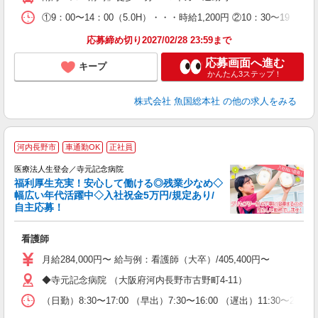
①9：00〜14：00（5.0H）・・・時給1,200円 ②10：30〜19
応募締め切り2027/02/28 23:59まで
応募画面へ進む
キープ
かんたん3ステップ！
株式会社 魚国総本社
の他の求人をみる
河内長野市
車通勤OK
正社員
医療法人生登会／寺元記念病院
福利厚生充実！安心して働ける◎残業少なめ◇
幅広い年代活躍中◇入社祝金5万円/規定あり/
自主応募！
ほ
看護師
職
昼
月給284,000円〜 給与例：看護師（大卒）/405,400円〜 看護
◆寺元記念病院 （大阪府河内長野市古野町4-11）
セ
（日勤）8:30〜17:00 （早出）7:30〜16:00 （遅出）11:30〜2