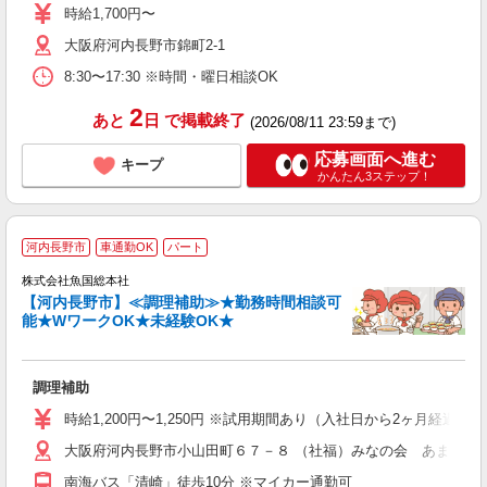
ン
時給1,700円〜
通
大阪府河内長野市錦町2-1
8:30〜17:30 ※時間・曜日相談OK
2
あと
日
で掲載終了
(2026/08/11 23:59まで)
応募画面へ進む
キープ
かんたん3ステップ！
河内長野市
車通勤OK
パート
株式会社魚国総本社
【河内長野市】≪調理補助≫★勤務時間相談可
能★WワークOK★未経験OK★
長
調理補助
経
夕
時給1,200円〜1,250円 ※試用期間あり（入社日から2ヶ月経過後
大阪府河内長野市小山田町６７－８ （社福）みなの会 あまの園
南海バス「清崎」徒歩10分 ※マイカー通勤可