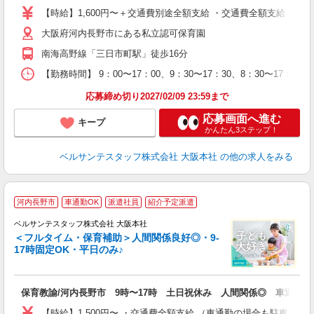
者
【時給】1,600円〜＋交通費別途全額支給 ・交通費全額支給 （
迎
大阪府河内長野市にある私立認可保育園
シ
祝
南海高野線「三日市町駅」徒歩16分
煙
し
【勤務時間】 9：00〜17：00、9：30〜17：30、8：30〜17
取
応募締め切り2027/02/09 23:59まで
応募画面へ進む
キープ
かんたん3ステップ！
ベルサンテスタッフ株式会社 大阪本社
の他の求人をみる
河内長野市
車通勤OK
派遣社員
紹介予定派遣
ベルサンテスタッフ株式会社 大阪本社
■
＜フルタイム・保育補助＞人間関係良好◎・9-
17時固定OK・平日のみ♪
入
保育教諭/河内長野市 9時〜17時 土日祝休み 人間関係◎ 車通勤O
卒
ク
【時給】1,500円〜 ・交通費全額支給 （車通勤の場合も駐車場