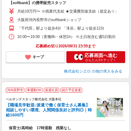
【softbank】の携帯販売スタッフ
即
月給19万円〜 ※残業代支給 ★交通費別途支給（規定あり） ゜+゜・
あ
大阪府河内長野市のsoftbankショップ
K
「千代田」駅より徒歩4分 「滝谷」駅より徒歩12分
な
10:00〜19:00（実働8h・休憩1h） ※土日祝含む週5日勤務
応募締め切り2026/08/31 23:59まで
応募画面へ進む
キープ
かんたん3ステップ！
株式会社シエロ
の他の求人をみる
河内長野市
車通勤OK
派遣社員
紹介予定派遣
ベルサンテスタッフ株式会社 大阪本社
【職場見学歓迎♪派遣で働く保育士さん募集】
相談しやすい環境、人間関係良好と評判◎｜時
給1600円
の
保育士/高時給 17時退勤 残業なし
入