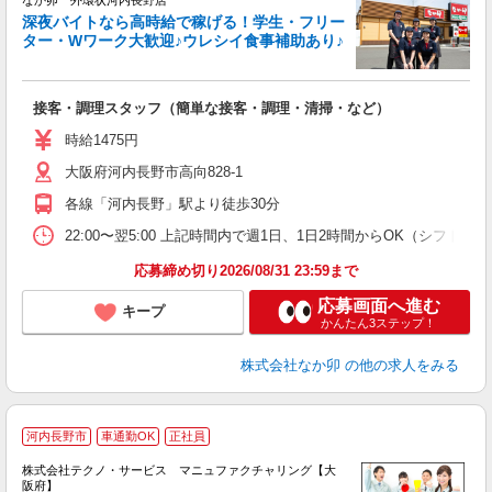
なか卯 外環状河内長野店
深夜バイトなら高時給で稼げる！学生・フリー
ター・Wワーク大歓迎♪ウレシイ食事補助あり♪
助
と
接客・調理スタッフ（簡単な接客・調理・清掃・など）
未
日
時給1475円
K
大阪府河内長野市高向828-1
い
各線「河内長野」駅より徒歩30分
22:00〜翌5:00 上記時間内で週1日、1日2時間からOK（シフト
応募締め切り2026/08/31 23:59まで
応募画面へ進む
キープ
かんたん3ステップ！
株式会社なか卯
の他の求人をみる
河内長野市
車通勤OK
正社員
株式会社テクノ・サービス マニュファクチャリング【大
阪府】