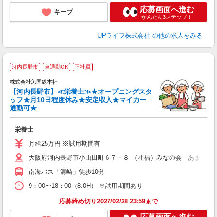
応募画面へ進む
キープ
かんたん3ステップ！
UPライフ株式会社
の他の求人をみる
河内長野市
車通勤OK
正社員
株式会社魚国総本社
【河内長野市】≪栄養士≫★オープニングスタ
ッフ★月10日程度休み★安定収入★マイカー
通勤可★
る
栄養士
経
夕
月給25万円 ※試用期間有
大阪府河内長野市小山田町６７－８ （社福）みなの会 あまの園
南海バス「清崎」徒歩10分
9：00〜18：00（8.0H） ※試用期間あり
応募締め切り2027/02/28 23:59まで
応募画面へ進む