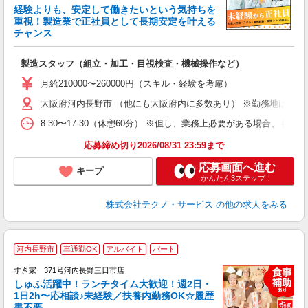
経験よりも、安定して働きたいという気持ちを
重視！製造業で正社員として長期安定を叶える
チャンス
く
入
製造スタッフ（組立・加工・目視検査・機械操作など）
未
あ
月給210000〜260000円（スキル・経験を考慮）
遣
大阪府河内長野市 （他にも大阪府内に多数あり） ※勤務地はご希
8:30〜17:30（休憩60分） ※但し、業務上必要がある場合
応募締め切り2026/08/31 23:59まで
応募画面へ進む
キープ
かんたん3ステップ！
株式会社テクノ・サービス
の他の求人をみる
≪
河内長野市
車通勤OK
アルバイト
パート
すき家 371号河内長野三日市店
しゅふ活躍中！ランチタイム大歓迎！週2日・
安
1日2h〜応相談♪未経験／扶養内勤務OK☆履歴
書不要