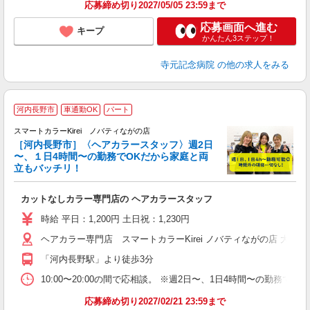
応募締め切り2027/05/05 23:59まで
応募画面へ進む
キープ
かんたん3ステップ！
寺元記念病院
の他の求人をみる
河内長野市
車通勤OK
パート
サ
スマートカラーKirei ノバティながの店
［河内長野市］〈ヘアカラースタッフ〉週2日
〜、１日4時間〜の勤務でOKだから家庭と両
容
立もバッチリ！
や
カットなしカラー専門店の ヘアカラースタッフ
入
ブ
時給 平日：1,200円 土日祝：1,230円
1
ヘアカラー専門店 スマートカラーKirei ノバティながの店 大
日
由
「河内長野駅」より徒歩3分
務
典
10:00〜20:00の間で応相談。 ※週2日〜、1日4時間〜
応募締め切り2027/02/21 23:59まで