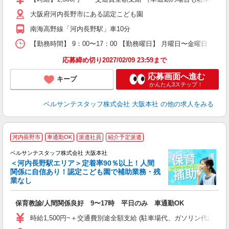
0
大阪府河内長野市にある認定こども園
フ
副
南海高野線「河内長野駅」車10分
率
【勤務時間】 9：00〜17：00 【勤務曜日】 月曜日〜金曜日
応募締め切り2027/02/09 23:59まで
応募画面へ進む
キープ
かんたん3ステップ！
ベルサンテスタッフ株式会社 大阪本社
の他の求人をみる
河内長野市
車通勤OK
派遣社員
紹介予定派遣
ベルサンテスタッフ株式会社 大阪本社
＜河内長野駅エリア＞定着率90％以上！人間
関係に自信あり！認定こども園で補助業務・残
業なし
...
保育教諭/人間関係良好 9〜17時 平日のみ 車通勤OK
入
卒
時給1,500円~＋交通費別途全額支給 (駐車場代、ガソリン代は弊
ク