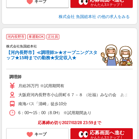
キープ
かんたん3ステップ！
株式会社 魚国総本社
の他の求人をみる
河内長野市
車通勤OK
正社員
株式会社魚国総本社
【河内長野市】≪調理師≫★オープニングスタ
ッフ★15時までの勤務★安定収入★
上
調理師
経
夕
月給26万円 ※試用期間有
大阪府河内長野市小山田町６７－８ （社福）みなの会 あまの園
南海バス「清崎」徒歩10分
6：00〜15：00（8.0H） ※試用期間あり
応募締め切り2027/02/28 23:59まで
応募画面へ進む
キープ
かんたん3ステップ！