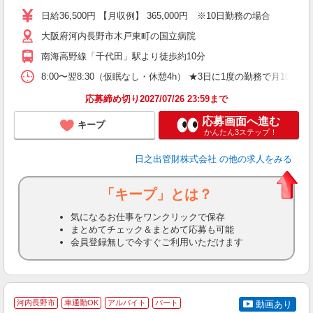
日給36,500円 【月収例】 365,000円 ※10日勤務の場合
大阪府河内長野市木戸東町の国立病院
南海高野線「千代田」駅より徒歩約10分
8:00〜翌8:30（仮眠なし・休憩4h） ★3日に1度の勤務で月10日
応募締め切り2027/07/26 23:59まで
応募画面へ進む
キープ
かんたん3ステップ！
日之出管財株式会社
の他の求人をみる
「キープ」とは？
気になるお仕事をワンクリックで保存
まとめてチェック＆まとめて応募も可能
会員登録無しで今すぐご利用いただけます
河内長野市
車通勤OK
アルバイト
パート
動画あり
O