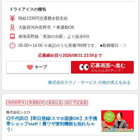
遣
ドライアイスの梱包
履
ミ
時給1330円交通費全額支給
O
大阪府河内長野市 ＊車通勤OK
南海高野線「美加の台駅」より徒歩6分
05:00〜14:00 ※表記のうち実働7時間です。 ■勤務曜日：月
応募締め切り2026/08/31 23:59まで
応募画面へ進む
キープ
かんたん3ステップ！
株式会社テクノ・サービス
の他の求人をみる
★
河内長野市
車通勤OK
派遣社員
紹介予定派遣
♪
株式会社シエロ
◎千代田◎【即日登録/スマホ面接OK】大手携
帯ショップstaff！裏ワザ便利機能も知れちゃ
う♪
理