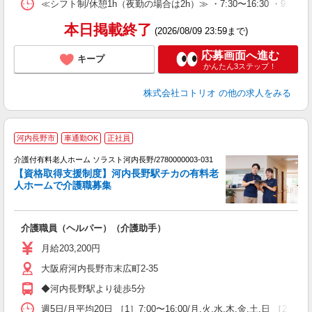
≪シフト制/休憩1h（夜勤の場合は2h）≫ ・7:30〜16:30 ・9:0
本日掲載終了
(2026/08/09 23:59まで)
応募画面へ進む
キープ
かんたん3ステップ！
株式会社コトリオ
の他の求人をみる
河内長野市
車通勤OK
正社員
介護付有料老人ホーム ソラスト河内長野/2780000003-031
【資格取得支援制度】河内長野駅チカの有料老
人ホームで介護職募集
ら
介護職員（ヘルパー）（介護助手）
未
月給203,200円
大阪府河内長野市末広町2-35
◆河内長野駅より徒歩5分
週5日/月平均20日 ［1］7:00〜16:00/月,火,水,木,金,土,日 ［2］9