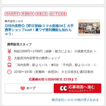
★
河内長野市
車通勤OK
派遣社員
紹介予定派遣
♪
株式会社シエロ
◎河内長野◎【即日登録/スマホ面接OK】大手
携帯ショップstaff！裏ワザ便利機能も知れち
ゃう♪
理
携帯販売スタッフ
即
躍
時給1500円〜1700円（経験・能力による） ※残業代支給 ★交通
ー
大阪府河内長野市の携帯ショップ
自
「河内長野」駅よりバス・車5分 「千代田」駅よりバス・車10分
ど
10:00〜19:00（実働8h・休憩1h） ※土日祝含む週5日勤務
応募締め切り2026/08/31 23:59まで
応募画面へ進む
キープ
かんたん3ステップ！
株式会社シエロ
の他の求人をみる