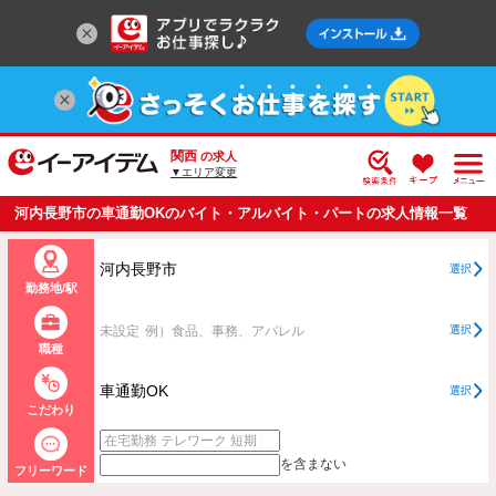
関西
の求人
▼エリア変更
河内長野市の車通勤OKのバイト・アルバイト・パートの求人情報一覧
河内長野市
選択
勤務地/駅
未設定
例）食品、事務、アパレル
選択
職種
車通勤OK
選択
こだわり
を含まない
フリーワード