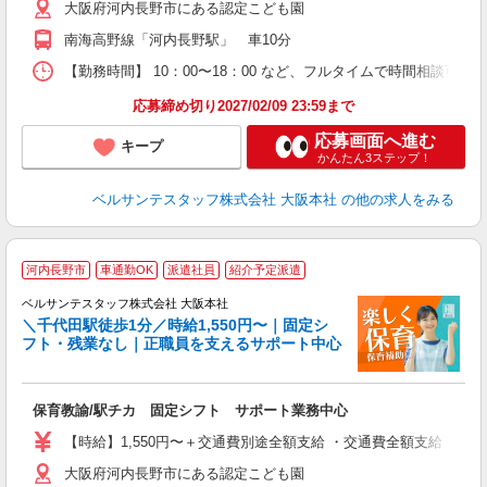
大阪府河内長野市にある認定こども園
0
フ
南海高野線「河内長野駅」 車10分
副
【勤務時間】 10：00〜18：00 など、フルタイムで時間相談可能
率
応募締め切り2027/02/09 23:59まで
応募画面へ進む
キープ
かんたん3ステップ！
ベルサンテスタッフ株式会社 大阪本社
の他の求人をみる
河内長野市
車通勤OK
派遣社員
紹介予定派遣
ベルサンテスタッフ株式会社 大阪本社
＼千代田駅徒歩1分／時給1,550円〜｜固定シ
フト・残業なし｜正職員を支えるサポート中心
す
保育教諭/駅チカ 固定シフト サポート業務中心
入
卒
【時給】1,550円〜＋交通費別途全額支給 ・交通費全額支給 （
ク
大阪府河内長野市にある認定こども園
0