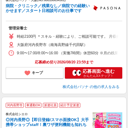
株式会社パソナ・大阪(NO.600108654301)
病院・クリニック／残業なし／病院での経験い
かせます／スタート日相談可のお仕事です
環
交
管理栄養士
通
時給2100円 ＊スキル・経験により、ご相談可能です。 月収例：29
大阪府河内長野市（南海高野線千代田駅）
9:00〜17:00/8:00〜16:00 （実働7時間）休憩60分
応募締め切り2026/08/20 23:59まで
応募画面へ進む
キープ
かんたん3ステップ！
株式会社パソナ
の他の求人をみる
★
河内長野市
車通勤OK
派遣社員
紹介予定派遣
♪
株式会社シエロ
◎河内長野◎【即日登録/スマホ面接OK】大手
携帯ショップstaff！裏ワザ便利機能も知れち