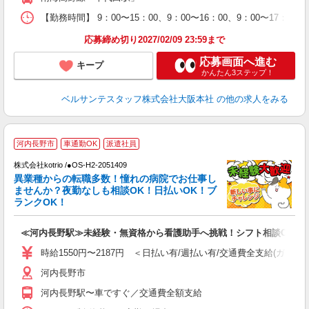
O
上
【勤務時間】 9：00〜15：00、9：00〜16：00、9：00〜17
蓄
応募締め切り2027/02/09 23:59まで
応募画面へ進む
キープ
かんたん3ステップ！
ベルサンテスタッフ株式会社大阪本社
の他の求人をみる
2
河内長野市
車通勤OK
派遣社員
株式会社kotrio /●OS-H2-2051409
女
異業種からの転職多数！憧れの病院でお仕事し
ド
ませんか？夜勤なしも相談OK！日払いOK！ブ
活
ランクOK！
ル
自
≪河内長野駅≫未経験・無資格から看護助手へ挑戦！シフト相談OK♪
役
時給1550円〜2187円 ＜日払い有/週払い有/交通費全支給(ガソリ
河内長野市
河内長野駅〜車ですぐ／交通費全額支給