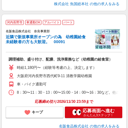
株式会社 魚国総本社
の他の求人をみる
河内長野市
車通勤OK
アルバイト
パート
名阪食品株式会社 奈良事業部
近隣で新規事業所オープンの為 幼稚園給食
未経験者の方も大歓迎。 00091
奨
調理補助、盛り付け、配膳、洗浄業務など（幼稚園の給食室）
未
ル
時給1,180円〜（経験等考慮の上、決定します）
交
大阪府河内長野市西代町9-11 清教学園幼稚園
り
車・バイク通勤可
8：30〜11：30・13：00〜15:00・14：00〜16：30
応募締め切り2026/11/30 23:59まで
応募画面へ進む
キープ
かんたん3ステップ！
名阪食品株式会社
の他の求人をみる