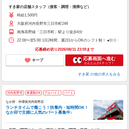
つ
すき家の店舗スタッフ（接客・調理・清掃など）
履
ミ
時給1,500円
～
大阪府河内長野市三日市町248
勤
り
南海高野線「三日市町」駅より徒歩6分
22:00〜翌5:00 1日2時間、週2日からOKのシフト制！ ●扶養内勤務
応募締め切り2026/08/31 23:59まで
応募画面へ進む
キープ
かんたん3ステップ！
すき家
の他の求人をみる
河内長野市
車通勤OK
アルバイト
パート
気
なか卯 外環状河内長野店
ランチタイムで働こう！扶養内・短時間OK！
なか卯で主婦に人気のパート募集中♪
き