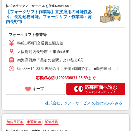
駅
株式会社テクノ・サービス/お仕事No/0895892
【フォークリフト作業等】直接雇用の可能性あ
り。長期勤務可能。フォークリフト作業等：河
は
内長野市
規
フォークリフト作業等
履
ラ
時給1450円交通費全額支給
O
大阪府河内長野市 ＊車通勤OK
南海高野線「美加の台駅」より徒歩6分
05:00〜14:00 ※表記のうち実働7時間です。 ■勤務曜日：月
応募締め切り2026/08/31 23:59まで
応募画面へ進む
キープ
かんたん3ステップ！
株式会社テクノ・サービス
の他の求人をみる
河内長野市
車通勤OK
派遣社員