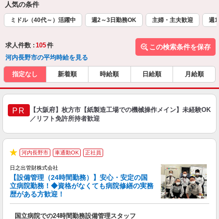
人気の条件
ミドル（40代～）活躍中
週2～3日勤務OK
主婦・主夫歓迎
週1
求人件数 :
105
件
この検索条件を保存
河内長野市の平均時給を見る
指定なし
新着順
時給順
日給順
月給順
【大阪府】枚方市【紙製造工場での機械操作メイン】未経験OK
PR
／リフト免許所持者歓迎
河内長野市
車通勤OK
正社員
★
日之出管財株式会社
急
【設備管理（24時間勤務）】安心・安定の国
3
立病院勤務！◆資格がなくても病院修繕の実務
入
歴がある方歓迎！
ー
支
国立病院での24時間勤務設備管理スタッフ