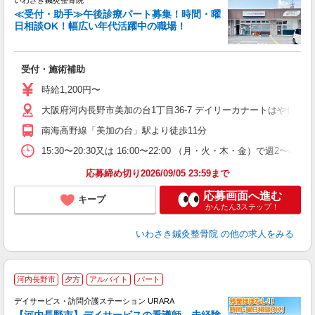
いわさき鍼灸整骨院
≪受付・助手≫午後診療パート募集！時間・曜
日相談OK！幅広い年代活躍中の職場！
な
受付・施術補助
未
や
時給1,200円〜
自
あ
大阪府河内長野市美加の台1丁目36-7 デイリーカナートはやし敷地
南海高野線「美加の台」駅より徒歩11分
15:30〜20:30又は 16:00〜22:00 （月・火・木・金）で週2〜4回程
応募締め切り2026/09/05 23:59まで
応募画面へ進む
キープ
かんたん3ステップ！
いわさき鍼灸整骨院
の他の求人をみる
2
河内長野市
夕方
アルバイト
パート
デイサービス・訪問介護ステーション URARA