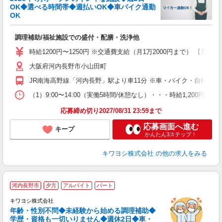
し
OK◆選べる時間帯◆週払いOK◆車バイク通勤
0
OK
よ
調理補助/福祉施設での盛付・配膳・洗浄他
入
は
時給1200円〜1250円 ※交通費支給（月1万2000円まで） 【月収例】
ブ
大阪府河内長野市小山田町
払
夜
JR南海高野線「河内長野」駅より車11分 ※車・バイク・自転車通
遣
（1）9:00〜14:00（実働5時間/休憩なし）・・・時給1,200円 （
応募締め切り2027/08/31 23:59まで
応募画面へ進む
キープ
かんたん3ステップ！
キワヨシ株式会社
の他の求人をみる
河内長野市
夕方
アルバイト
パート
キワヨシ株式会社
年齢・性別不問◆未経験から始める調理補助◆
学歴・資格も一切いりません◆週休2日◆車・