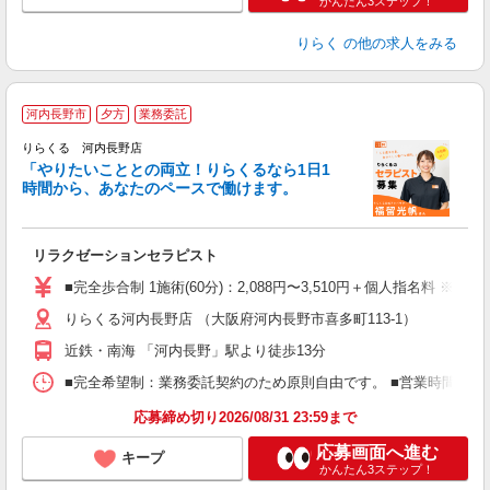
かんたん3ステップ！
りらく
の他の求人をみる
河内長野市
夕方
業務委託
りらくる 河内長野店
「やりたいこととの両立！りらくるなら1日1
時間から、あなたのペースで働けます。
日
リラクゼーションセラピスト
入
た
■完全歩合制 1施術(60分)：2,088円〜3,510円＋個人指名料 ※
主
りらくる河内長野店 （大阪府河内長野市喜多町113-1）
躍
額
近鉄・南海 「河内長野」駅より徒歩13分
間
ス
■完全希望制：業務委託契約のため原則自由です。 ■営業時間帯（9
K.
応募締め切り2026/08/31 23:59まで
応募画面へ進む
キープ
かんたん3ステップ！