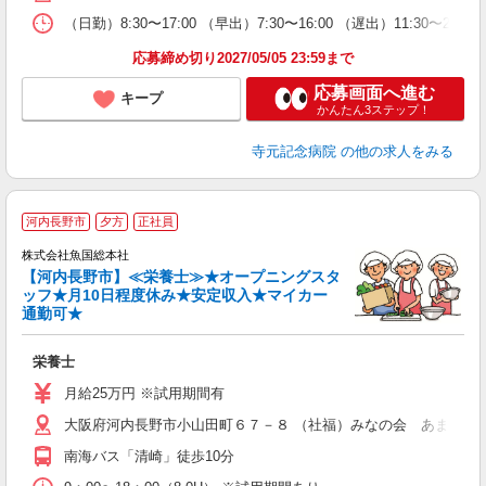
（日勤）8:30〜17:00 （早出）7:30〜16:00 （遅出）11:30〜2
応募締め切り2027/05/05 23:59まで
応募画面へ進む
キープ
かんたん3ステップ！
寺元記念病院
の他の求人をみる
河内長野市
夕方
正社員
株式会社魚国総本社
【河内長野市】≪栄養士≫★オープニングスタ
ッフ★月10日程度休み★安定収入★マイカー
通勤可★
る
栄養士
経
夕
月給25万円 ※試用期間有
大阪府河内長野市小山田町６７－８ （社福）みなの会 あまの園
南海バス「清崎」徒歩10分