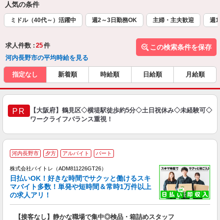
人気の条件
ミドル（40代～）活躍中
週2～3日勤務OK
主婦・主夫歓迎
週1
求人件数 :
25
件
この検索条件を保存
河内長野市の平均時給を見る
指定なし
新着順
時給順
日給順
月給順
【大阪府】鶴見区◇横堤駅徒歩約5分◇土日祝休み◇未経験可◇
PR
ワークライフバランス重視！
河内長野市
夕方
アルバイト
パート
株式会社バイトレ（ADM811226GT26）
く
日払いOK！好きな時間でサクッと働けるスキ
マバイト多数！単発や短時間＆常時1万件以上
☆
の求人アリ！
験
【接客なし】静かな職場で集中◎検品・箱詰めスタッフ
即