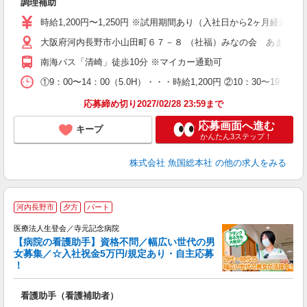
調理補助
経
夕
時給1,200円〜1,250円 ※試用期間あり（入社日から2ヶ月経過後
大阪府河内長野市小山田町６７－８ （社福）みなの会 あまの園
南海バス「清崎」徒歩10分 ※マイカー通勤可
①9：00〜14：00（5.0H）・・・時給1,200円 ②10：30〜19
応募締め切り2027/02/28 23:59まで
応募画面へ進む
キープ
かんたん3ステップ！
株式会社 魚国総本社
の他の求人をみる
河内長野市
夕方
パート
医療法人生登会／寺元記念病院
【病院の看護助手】資格不問／幅広い世代の男
女募集／☆入社祝金5万円/規定あり・自主応募
！
続
看護助手（看護補助者）
未