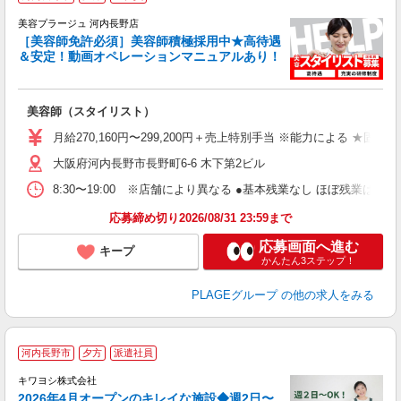
美容プラージュ 河内長野店
［美容師免許必須］美容師積極採用中★高待遇
＆安定！動画オペレーションマニュアルあり！
募
給
歩
美容師（スタイリスト）
入
資
月給270,160円〜299,200円＋売上特別手当 ※能力による ★
ブ
大阪府河内長野市長野町6-6 木下第2ビル
自
ク
8:30〜19:00 ※店舗により異なる ●基本残業なし ほぼ残業
あ
応募締め切り2026/08/31 23:59まで
支
応募画面へ進む
キープ
かんたん3ステップ！
PLAGEグループ
の他の求人をみる
河内長野市
夕方
派遣社員
キワヨシ株式会社
2026年4月オープンのキレイな施設◆週2日〜