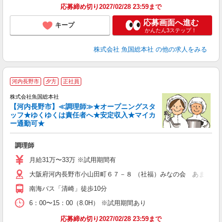
応募締め切り2027/02/28 23:59まで
応募画面へ進む
キープ
かんたん3ステップ！
株式会社 魚国総本社
の他の求人をみる
＼
河内長野市
夕方
正社員
株式会社魚国総本社
【河内長野市】≪調理師≫★オープニングスタ
ッフ★ゆくゆくは責任者へ★安定収入★マイカ
ー通勤可★
安
調理師
経
夕
月給31万〜33万 ※試用期間有
大阪府河内長野市小山田町６７－８ （社福）みなの会 あまの園
南海バス「清崎」徒歩10分
6：00〜15：00（8.0H） ※試用期間あり
応募締め切り2027/02/28 23:59まで