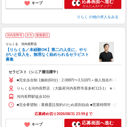
応募画面へ進む
キープ
かんたん3ステップ！
りらく
の他の求人をみる
河内長野市
夕方
業務委託
りらくる 河内長野店
【りらくる／未経験OK】第二の人生に、やり
がいと収入を。無理なく始められるセラピスト
募集
つ
セラピスト（シニア層活躍中）
入
た
■完全歩合制 1施術(60分)：2,088円〜3,510円＋個人指名料 ※
主
りらくる河内長野店 （大阪府河内長野市喜多町113-1） ★トレ
躍
額
河内長野駅徒歩10分
間
ス
■完全希望制：業務委託契約のため原則自由 ■営業時間帯（10:00
K.
応募締め切り2026/08/31 23:59まで
応募画面へ進む
キープ