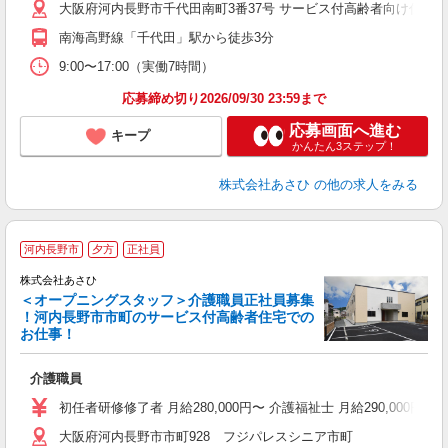
大阪府河内長野市千代田南町3番37号 サービス付高齢者向け住宅
南海高野線「千代田」駅から徒歩3分
9:00〜17:00（実働7時間）
応募締め切り2026/09/30 23:59まで
応募画面へ進む
キープ
かんたん3ステップ！
株式会社あさひ
の他の求人をみる
河内長野市
夕方
正社員
給
株式会社あさひ
＜オープニングスタッフ＞介護職員正社員募集
！河内長野市市町のサービス付高齢者住宅での
お仕事！
「
介護職員
O
初任者研修修了者 月給280,000円〜 介護福祉士 月給290,000円〜
グ
大阪府河内長野市市町928 フジパレスシニア市町
金