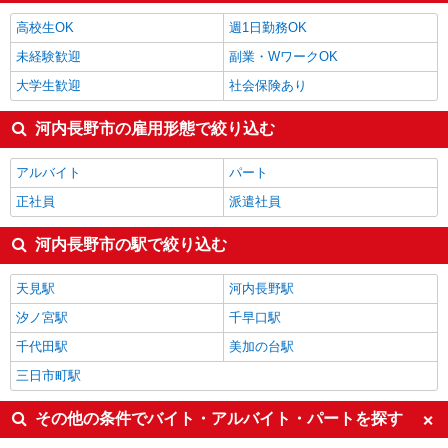
製造・組立・加工
1,400円
高校生OK
週1日勤務OK
河内長野市の他の職種の平均時給を見る
未経験歓迎
副業・WワークOK
大学生歓迎
社会保険あり
河内長野市の雇用形態で絞り込む
アルバイト
パート
正社員
派遣社員
河内長野市の駅で絞り込む
天見駅
河内長野駅
汐ノ宮駅
千早口駅
千代田駅
美加の台駅
三日市町駅
その他の条件でバイト・アルバイト・パートを探す