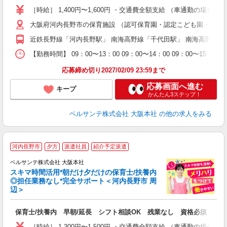
り
［時給］ 1,400円〜1,600円 ・交通費全額支給 （車通勤の場
主
大阪府河内長野市の保育施設 （認可保育園・認定こども園・幼稚
中
休
近鉄長野線「河内長野駅」 南海高野線「千代田駅」 南海高野線
社
K
【勤務時間】 09：00〜13：00 09：00〜14：00 09
応募締め切り2027/02/09 23:59まで
応募画面へ進む
キープ
かんたん3ステップ！
ベルサンテ株式会社 大阪本社
の他の求人をみる
河内長野市
夕方
派遣社員
紹介予定派遣
迎
ベルサンテ株式会社 大阪本社
部
スキマ時間活用*朝だけ夕だけの保育士/扶養内
1
◎担任業務なし*完全サポート＜河内長野市 周
ン
辺＞
す
入
保育士/扶養内 早朝/延長 シフト相談OK 残業なし 資格必須
り
主
［時給］ 1,300円〜1,500円 ・交通費全額支給 （車通勤の場