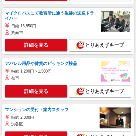
マイクロバスにて教習所に通う生徒の送迎ドラ
イバー
日給 15,850円
箕面市
詳細を見る
とりあえずキープ
アパレル用品や雑貨のピッキング検品
時給 1,200円〜1,500円
柏市
詳細を見る
とりあえずキープ
マンションの受付・案内スタッフ
時給 2,000円
渋谷区