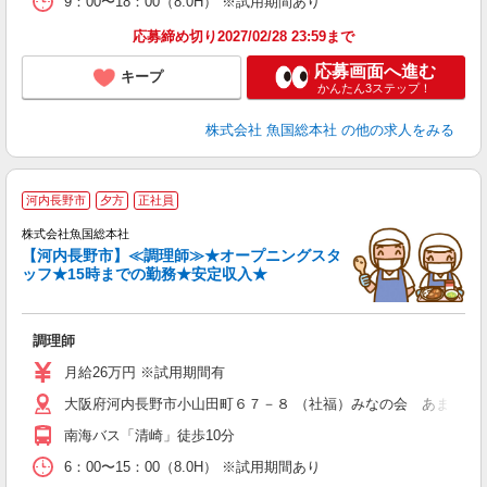
9：00〜18：00（8.0H） ※試用期間あり
応募締め切り2027/02/28 23:59まで
応募画面へ進む
キープ
かんたん3ステップ！
株式会社 魚国総本社
の他の求人をみる
河内長野市
夕方
正社員
株式会社魚国総本社
【河内長野市】≪調理師≫★オープニングスタ
ッフ★15時までの勤務★安定収入★
上
調理師
経
夕
月給26万円 ※試用期間有
大阪府河内長野市小山田町６７－８ （社福）みなの会 あまの園
南海バス「清崎」徒歩10分
6：00〜15：00（8.0H） ※試用期間あり