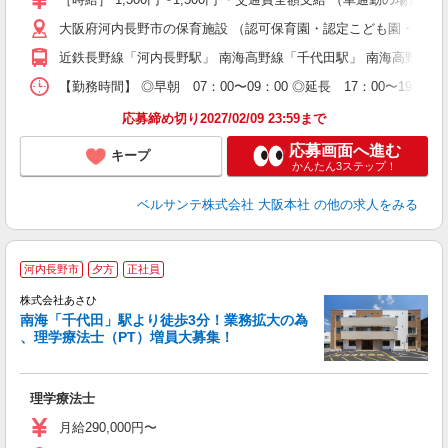
中
大阪府河内長野市の保育施設 （認可保育園・認定こども園・幼稚
休
社
近鉄長野線「河内長野駅」 南海高野線「千代田駅」 南海高野線
K
【勤務時間】 ◎早朝 07：00〜09：00 ◎延長 17：00〜
応募締め切り2027/02/09 23:59まで
応募画面へ進む
キープ
かんたん3ステップ！
ベルサンテ株式会社 大阪本社
の他の求人をみる
河内長野市
夕方
正社員
ら
株式会社あさひ
南海「千代田」駅より徒歩3分！業務拡大の為
、理学療法士（PT）増員大募集！
駅
理学療法士
ボ
駅
月給290,000円〜