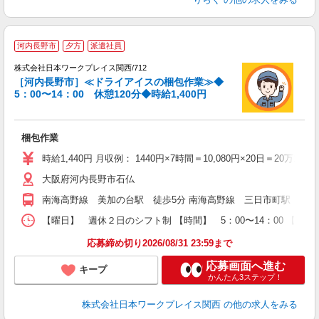
河内長野市
夕方
派遣社員
務
株式会社日本ワークプレイス関西/712
［河内長野市］≪ドライアイスの梱包作業≫◆
て
5：00〜14：00 休憩120分◆時給1,400円
入
ー
梱包作業
代
1
時給1,440円 月収例： 1440円×7時間＝10,080円×20日＝20万1
ム
大阪府河内長野市石仏
O
満
南海高野線 美加の台駅 徒歩5分 南海高野線 三日市町駅 自転
【曜日】 週休２日のシフト制 【時間】 5：00〜14：00 【休憩
応募締め切り2026/08/31 23:59まで
応募画面へ進む
キープ
かんたん3ステップ！
株式会社日本ワークプレイス関西
の他の求人をみる