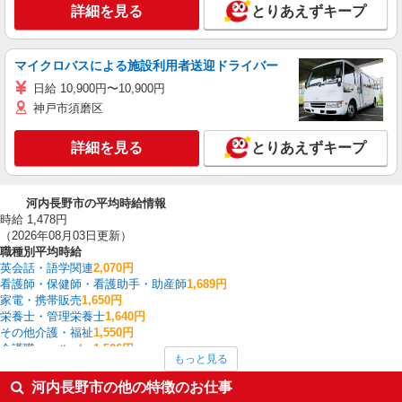
詳細を見る
とりあえずキープ
マイクロバスによる施設利用者送迎ドライバー
日給 10,900円〜10,900円
神戸市須磨区
詳細を見る
とりあえずキープ
河内長野市の平均時給情報
時給 1,478円
（2026年08月03日更新）
職種別平均時給
英会話・語学関連
2,070円
看護師・保健師・看護助手・助産師
1,689円
家電・携帯販売
1,650円
栄養士・管理栄養士
1,640円
その他介護・福祉
1,550円
介護職・ヘルパー
1,506円
もっと見る
フォークリフト
1,450円
保育士・保育補助
1,446円
河内長野市の他の特徴のお仕事
梱包・仕分け・ピッキング
1,410円