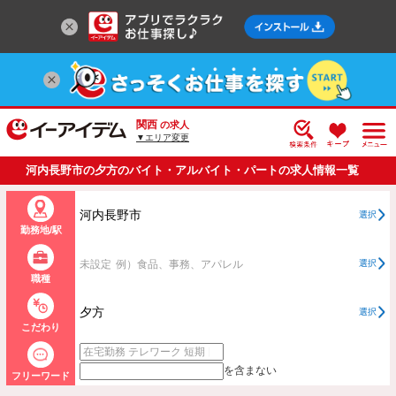
関西
の求人
▼エリア変更
河内長野市の夕方のバイト・アルバイト・パートの求人情報一覧
河内長野市
選択
勤務地/駅
未設定
例）食品、事務、アパレル
選択
職種
夕方
選択
こだわり
を含まない
フリーワード