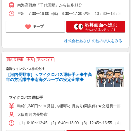
南海高野線「千代田駅」から徒歩11分
早出 7:00〜16:00 日勤 8:30〜17:30 遅出 10：30〜18
応募画面へ進む
キープ
かんたん3ステップ！
株式会社あさひ
の他の求人をみる
河内長野市
夕方
アルバイト
南海ウイングバス株式会社
入
［河内長野市］＜マイクロバス運転手＞◆中高
業
年の方活躍中◆南海グループの安定企業◆
マイクロバス運転手
時給1,240円〜 ※見習い期間6ヶ月あり(同条件) ★交通費一部支
大阪府河内長野市
［1］6:10〜12:45 ［2］6:40〜13:00 ［3］12:45〜16: