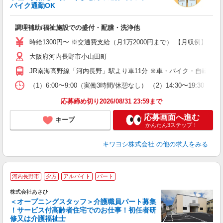
バイク通勤OK
な
調理補助/福祉施設での盛付・配膳・洗浄他
入
未
時給1300円〜 ※交通費支給（月1万2000円まで） 【月収例】 ■8万5
ド
大阪府河内長野市小山田町
（
イ
JR南海高野線「河内長野」駅より車11分 ※車・バイク・自転車通
社
（1）6:00〜9:00（実働3時間/休憩なし） （2）14:30〜19:30（
応募締め切り2026/08/31 23:59まで
応募画面へ進む
キープ
かんたん3ステップ！
キワヨシ株式会社
の他の求人をみる
河内長野市
夕方
アルバイト
パート
株式会社あさひ
＜オープニングスタッフ＞介護職員パート募集
！サービス付高齢者住宅でのお仕事！初任者研
修又は介護福祉士