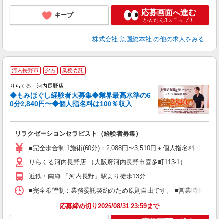
応募画面へ進む
キープ
かんたん3ステップ！
株式会社 魚国総本社
の他の求人をみる
◆
河内長野市
夕方
業務委託
円
りらくる 河内長野店
◆もみほぐし経験者大募集◆業界最高水準の6
0分2,840円〜◆個人指名料は100％収入
に
間
リラクゼーションセラピスト（経験者募集）
入
た
■完全歩合制 1施術(60分)：2,088円〜3,510円＋個人指名料 
主
りらくる河内長野店 （大阪府河内長野市喜多町113-1）
躍
額
近鉄・南海 「河内長野」駅より徒歩13分
間
ス
■完全希望制：業務委託契約のため原則自由です。 ■営業時間帯（9
K.
応募締め切り2026/08/31 23:59まで