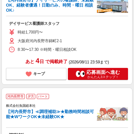
【河内長野市】デイサービスの看護師、未経験
OK、経験者優遇！日勤のみ、時間・曜日 相談
OK♪
に
業
デイサービス看護師スタッフ
職
ン
時給1,700円〜
通
大阪府河内長野市錦町2-1
8:30〜17:30 ※時間・曜日相談OK
4
あと
日
で掲載終了
(2026/08/11 23:59まで)
応募画面へ進む
キープ
かんたん3ステップ！
河内長野市
夕方
パート
株式会社魚国総本社
【河内長野市】≪調理補助≫★勤務時間相談可
能★WワークOK★未経験OK★
長