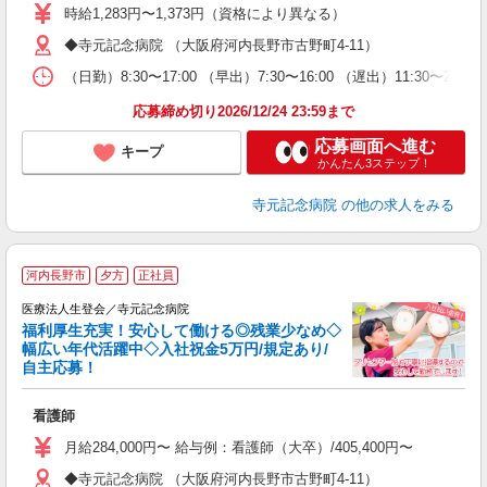
時給1,283円〜1,373円（資格により異なる）
◆寺元記念病院 （大阪府河内長野市古野町4-11）
（日勤）8:30〜17:00 （早出）7:30〜16:00 （遅出）11
応募締め切り2026/12/24 23:59まで
応募画面へ進む
キープ
かんたん3ステップ！
寺元記念病院
の他の求人をみる
河内長野市
夕方
正社員
医療法人生登会／寺元記念病院
福利厚生充実！安心して働ける◎残業少なめ◇
幅広い年代活躍中◇入社祝金5万円/規定あり/
自主応募！
ほ
看護師
職
昼
月給284,000円〜 給与例：看護師（大卒）/405,400円〜 看護
◆寺元記念病院 （大阪府河内長野市古野町4-11）
セ