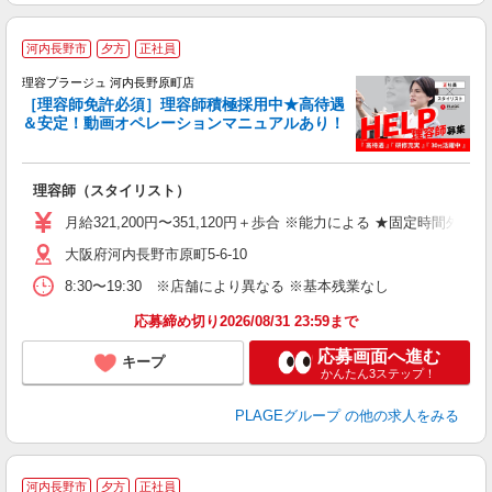
河内長野市
夕方
正社員
理容プラージュ 河内長野原町店
［理容師免許必須］理容師積極採用中★高待遇
＆安定！動画オペレーションマニュアルあり！
募
給
歩
理容師（スタイリスト）
入
資
月給321,200円〜351,120円＋歩合 ※能力による ★固定時間外
ブ
大阪府河内長野市原町5-6-10
自
ク
8:30〜19:30 ※店舗により異なる ※基本残業なし
あ
応募締め切り2026/08/31 23:59まで
支
応募画面へ進む
キープ
かんたん3ステップ！
PLAGEグループ
の他の求人をみる
河内長野市
夕方
正社員