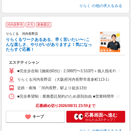
りらく
の他の求人をみる
河内長野市
夕方
業務委託
り
りらくる 河内長野店
た
りらくるワークあるある、早く言いたい〜♪こ
んな楽しさ、やりがいがありますよ！気になっ
ー
たらすぐ応募！
る
エステティシャン
入
た
■完全歩合制 1施術(60分)：2,088円〜3,510円＋個人指名料 ※
主
りらくる河内長野店 （大阪府河内長野市喜多町113-1）
躍
額
近鉄・南海 「河内長野」駅より徒歩13分
間
ス
■完全希望制：業務委託契約のため原則自由 ■営業時間帯（10:00
K.
応募締め切り2026/08/31 23:59まで
応募画面へ進む
キープ
かんたん3ステップ！
りらく
の他の求人をみる