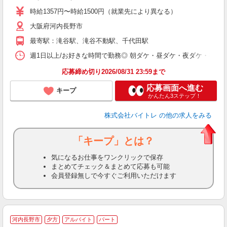
活
時給1357円〜時給1500円（就業先により異なる）
（
大阪府河内長野市
短
K
最寄駅：滝谷駅、滝谷不動駅、千代田駅
日
髪
週1日以上/お好きな時間で勤務◎ 朝ダケ・昼ダケ・夜ダケ・夜勤など、 ご自
応募締め切り2026/08/31 23:59まで
応募画面へ進む
キープ
かんたん3ステップ！
株式会社バイトレ
の他の求人をみる
「キープ」とは？
気になるお仕事をワンクリックで保存
まとめてチェック＆まとめて応募も可能
会員登録無しで今すぐご利用いただけます
河内長野市
夕方
アルバイト
パート