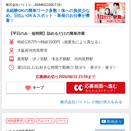
株式会社バイトレ（ADM811226GT18）
未経験OKの簡単ワーク多数！体への負担少な
め。日払いOK＆スポット・単発のお仕事が豊
富！
ス
ロ
【平日のみ・短時間】詰めるだけの簡単作業
即
活
時給1357円〜時給1500円（就業先により異なる）
（
大阪府河内長野市
短
K
最寄駅：汐ノ宮駅、滝谷不動駅、河内長野駅
日
髪
週1日以上/お好きな時間で勤務◎ 朝ダケ・昼ダケ・夜ダケ・夜勤など、 ご自
応募締め切り2026/08/31 23:59まで
応募画面へ進む
キープ
かんたん3ステップ！
株式会社バイトレ
の他の求人をみる
河内長野市
夕方
アルバイト
パート
動画あり
O