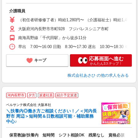
ま
介護職員
経
夜
（初任者研修修了者）時給1,280円〜 （介護福祉士）時給1,400円
大阪府河内長野市市町928 フジパレスシニア市町
あ
南海高野線「千代田駅」から徒歩11分
早出 7:00〜16:00 日勤 8:30〜17:30 遅出 10:30
応募画面へ進む
キープ
かんたん3ステップ！
株式会社あさひ
の他の求人をみる
河内長野市
夕方
派遣社員
紹介予定派遣
迎
ベルサンテ株式会社 大阪本社
部
＼扶養内◎働き方ご相談ください！／＜河内長
野市 周辺＞短時間＆日数相談可能・補助業務
中心♪
い
保育教諭/扶養内 短時間 シフト相談OK 残業なし 資格必須
入