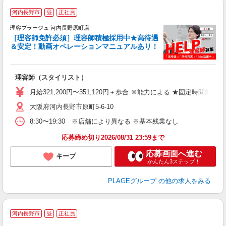
河内長野市
昼
正社員
理容プラージュ 河内長野原町店
［理容師免許必須］理容師積極採用中★高待遇
＆安定！動画オペレーションマニュアルあり！
募
給
歩
理容師（スタイリスト）
入
資
月給321,200円〜351,120円＋歩合 ※能力による ★固定時間外
ブ
大阪府河内長野市原町5-6-10
自
ク
8:30〜19:30 ※店舗により異なる ※基本残業なし
あ
応募締め切り2026/08/31 23:59まで
支
応募画面へ進む
キープ
かんたん3ステップ！
PLAGEグループ
の他の求人をみる
河内長野市
昼
正社員