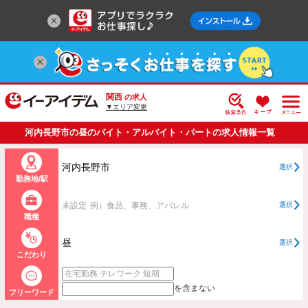
関西
の求人
▼エリア変更
河内長野市の昼のバイト・アルバイト・パートの求人情報一覧
河内長野市
選択
勤務地/駅
未設定
例）食品、事務、アパレル
選択
職種
昼
選択
こだわり
を含まない
フリーワード