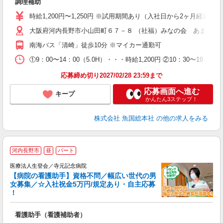
調理補助
経
夕
時給1,200円〜1,250円 ※試用期間あり（入社日から2ヶ月経過後
大阪府河内長野市小山田町６７－８ （社福）みなの会 あまの園
南海バス「清崎」徒歩10分 ※マイカー通勤可
①9：00〜14：00（5.0H）・・・時給1,200円 ②10：30〜19
応募締め切り2027/02/28 23:59まで
応募画面へ進む
キープ
かんたん3ステップ！
株式会社 魚国総本社
の他の求人をみる
河内長野市
昼
パート
医療法人生登会／寺元記念病院
【病院の看護助手】資格不問／幅広い世代の男
女募集／☆入社祝金5万円/規定あり・自主応募
！
続
看護助手（看護補助者）
未