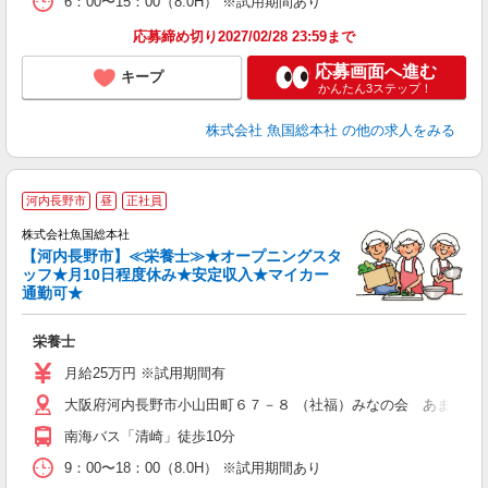
6：00〜15：00（8.0H） ※試用期間あり
応募締め切り2027/02/28 23:59まで
応募画面へ進む
キープ
かんたん3ステップ！
株式会社 魚国総本社
の他の求人をみる
河内長野市
昼
正社員
株式会社魚国総本社
【河内長野市】≪栄養士≫★オープニングスタ
ッフ★月10日程度休み★安定収入★マイカー
通勤可★
る
栄養士
経
夕
月給25万円 ※試用期間有
大阪府河内長野市小山田町６７－８ （社福）みなの会 あまの園
南海バス「清崎」徒歩10分
9：00〜18：00（8.0H） ※試用期間あり