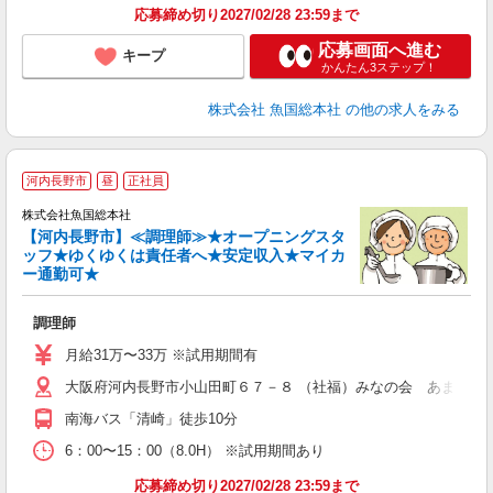
応募締め切り2027/02/28 23:59まで
応募画面へ進む
キープ
かんたん3ステップ！
株式会社 魚国総本社
の他の求人をみる
＼
河内長野市
昼
正社員
株式会社魚国総本社
【河内長野市】≪調理師≫★オープニングスタ
ッフ★ゆくゆくは責任者へ★安定収入★マイカ
ー通勤可★
安
調理師
経
夕
月給31万〜33万 ※試用期間有
大阪府河内長野市小山田町６７－８ （社福）みなの会 あまの園
南海バス「清崎」徒歩10分
6：00〜15：00（8.0H） ※試用期間あり
応募締め切り2027/02/28 23:59まで