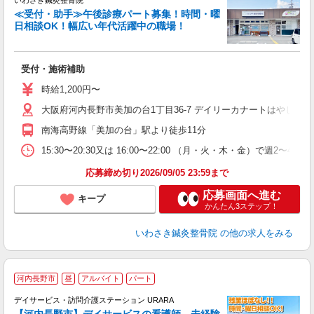
いわさき鍼灸整骨院
≪受付・助手≫午後診療パート募集！時間・曜
日相談OK！幅広い年代活躍中の職場！
な
受付・施術補助
未
や
時給1,200円〜
自
あ
大阪府河内長野市美加の台1丁目36-7 デイリーカナートはやし敷地
南海高野線「美加の台」駅より徒歩11分
15:30〜20:30又は 16:00〜22:00 （月・火・木・金）で週2〜4回程
応募締め切り2026/09/05 23:59まで
応募画面へ進む
キープ
かんたん3ステップ！
いわさき鍼灸整骨院
の他の求人をみる
2
河内長野市
昼
アルバイト
パート
デイサービス・訪問介護ステーション URARA