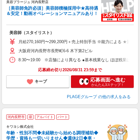
美容プラージュ 河内長野店
［美容師免許必須］美容師積極採用中★高待遇
＆安定！動画オペレーションマニュアルあり！
募
給
歩
美容師（スタイリスト）
入
資
月給270,160円〜299,200円＋売上特別手当 ※能力による ★
ブ
大阪府河内長野市長野町6-6 木下第2ビル
自
ク
8:30〜19:00 ※店舗により異なる ●基本残業なし ほぼ残業
あ
応募締め切り2026/08/31 23:59まで
支
応募画面へ進む
キープ
かんたん3ステップ！
PLAGEグループ
の他の求人をみる
河内長野市
昼
アルバイト
パート
キワヨシ株式会社
年齢・性別不問◆未経験から始める調理補助◆
学歴・資格も一切いりません◆週休2日◆車・