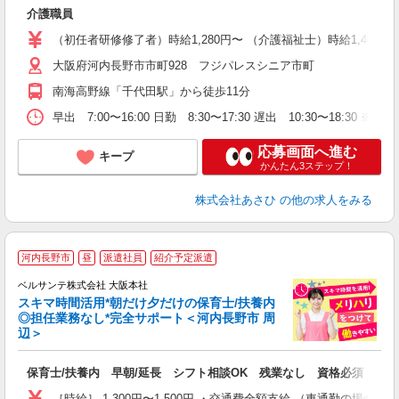
ま
介護職員
経
夜
（初任者研修修了者）時給1,280円〜 （介護福祉士）時給1,400円
大阪府河内長野市市町928 フジパレスシニア市町
あ
南海高野線「千代田駅」から徒歩11分
早出 7:00〜16:00 日勤 8:30〜17:30 遅出 10:30
応募画面へ進む
キープ
かんたん3ステップ！
株式会社あさひ
の他の求人をみる
河内長野市
昼
派遣社員
紹介予定派遣
迎
ベルサンテ株式会社 大阪本社
部
スキマ時間活用*朝だけ夕だけの保育士/扶養内
1
◎担任業務なし*完全サポート＜河内長野市 周
ン
辺＞
す
入
保育士/扶養内 早朝/延長 シフト相談OK 残業なし 資格必須
り
主
［時給］ 1,300円〜1,500円 ・交通費全額支給 （車通勤の場