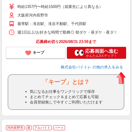
活
時給1357円〜時給1500円（就業先により異なる）
（
大阪府河内長野市
短
K
最寄駅：滝谷駅、滝谷不動駅、千代田駅
日
髪
週1日以上/お好きな時間で勤務◎ 朝ダケ・昼ダケ・夜ダケ・夜勤など、 ご自
応募締め切り2026/08/31 23:59まで
応募画面へ進む
キープ
かんたん3ステップ！
株式会社バイトレ
の他の求人をみる
「キープ」とは？
気になるお仕事をワンクリックで保存
まとめてチェック＆まとめて応募も可能
会員登録無しで今すぐご利用いただけます
河内長野市
昼
アルバイト
パート