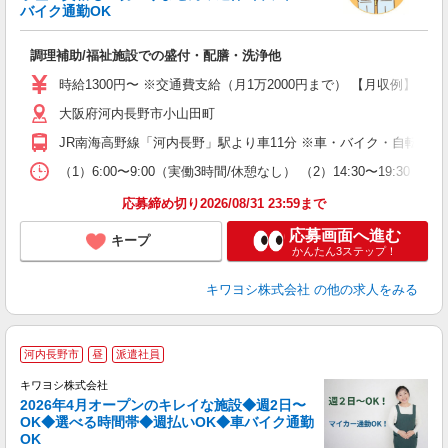
バイク通勤OK
な
調理補助/福祉施設での盛付・配膳・洗浄他
入
未
時給1300円〜 ※交通費支給（月1万2000円まで） 【月収例】 ■8万5
ド
大阪府河内長野市小山田町
（
イ
JR南海高野線「河内長野」駅より車11分 ※車・バイク・自転車通
社
（1）6:00〜9:00（実働3時間/休憩なし） （2）14:30〜19:30（
応募締め切り2026/08/31 23:59まで
応募画面へ進む
キープ
かんたん3ステップ！
キワヨシ株式会社
の他の求人をみる
河内長野市
昼
派遣社員
キワヨシ株式会社
2026年4月オープンのキレイな施設◆週2日〜
し
OK◆選べる時間帯◆週払いOK◆車バイク通勤
0
OK