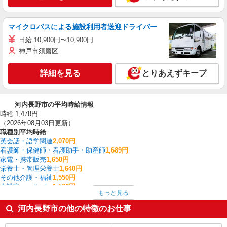
マイクロバスによる施設利用者送迎ドライバー
日給 10,900円〜10,900円
神戸市須磨区
詳細を見る
とりあえずキープ
河内長野市の平均時給情報
時給 1,478円
（2026年08月03日更新）
職種別平均時給
英会話・語学関連
2,070円
看護師・保健師・看護助手・助産師
1,689円
家電・携帯販売
1,650円
栄養士・管理栄養士
1,640円
その他介護・福祉
1,550円
介護職・ヘルパー
1,506円
もっと見る
フォークリフト
1,450円
保育士・保育補助
1,446円
河内長野市の他の特徴のお仕事
梱包・仕分け・ピッキング
1,410円
製造・組立・加工
1,400円