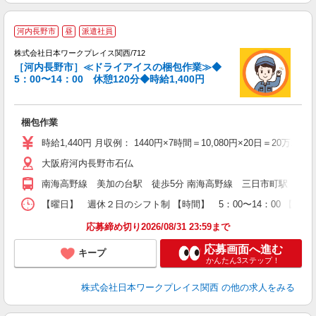
河内長野市
昼
派遣社員
務
株式会社日本ワークプレイス関西/712
［河内長野市］≪ドライアイスの梱包作業≫◆
て
5：00〜14：00 休憩120分◆時給1,400円
入
ー
梱包作業
代
1
時給1,440円 月収例： 1440円×7時間＝10,080円×20日＝20万1
ム
大阪府河内長野市石仏
O
満
南海高野線 美加の台駅 徒歩5分 南海高野線 三日市町駅 自転
【曜日】 週休２日のシフト制 【時間】 5：00〜14：00 【休憩
応募締め切り2026/08/31 23:59まで
応募画面へ進む
キープ
かんたん3ステップ！
株式会社日本ワークプレイス関西
の他の求人をみる