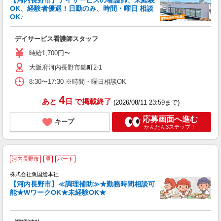
【河内長野市】デイサービスの看護師、未経験
OK、経験者優遇！日勤のみ、時間・曜日 相談
OK♪
に
業
デイサービス看護師スタッフ
職
ン
時給1,700円〜
通
大阪府河内長野市錦町2-1
8:30〜17:30 ※時間・曜日相談OK
4
あと
日
で掲載終了
(2026/08/11 23:59まで)
応募画面へ進む
キープ
かんたん3ステップ！
河内長野市
昼
パート
株式会社魚国総本社
【河内長野市】≪調理補助≫★勤務時間相談可
能★WワークOK★未経験OK★
長