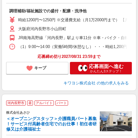
よ
調理補助/福祉施設での盛付・配膳・洗浄他
入
は
時給1200円〜1250円 ※交通費支給（月1万2000円まで） 【月収例】
ブ
大阪府河内長野市小山田町
払
夜
JR南海高野線「河内長野」駅より車11分 ※車・バイク・自転車通
遣
（1）9:00〜14:00（実働5時間/休憩なし）・・・時給1,200円 （
応募締め切り2027/08/31 23:59まで
応募画面へ進む
キープ
かんたん3ステップ！
キワヨシ株式会社
の他の求人をみる
河内長野市
昼
アルバイト
パート
株式会社あさひ
＜オープニングスタッフ＞介護職員パート募集
！サービス付高齢者住宅でのお仕事！初任者研
修又は介護福祉士