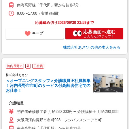
南海高野線「千代田」駅から徒歩3分
9:00〜17:00（実働7時間）
応募締め切り2026/09/30 23:59まで
応募画面へ進む
キープ
かんたん3ステップ！
株式会社あさひ
の他の求人をみる
河内長野市
昼
正社員
給
株式会社あさひ
＜オープニングスタッフ＞介護職員正社員募集
！河内長野市市町のサービス付高齢者住宅での
お仕事！
「
介護職員
O
初任者研修修了者 月給280,000円〜 介護福祉士 月給290,000円〜
グ
大阪府河内長野市市町928 フジパレスシニア市町
金
南海高野線「千代田駅」から徒歩11分