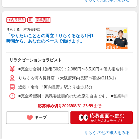
河内長野市
昼
業務委託
りらくる 河内長野店
「やりたいこととの両立！りらくるなら1日1
時間から、あなたのペースで働けます。
日
リラクゼーションセラピスト
入
た
■完全歩合制 1施術(60分)：2,088円〜3,510円＋個人指名料 ※
主
りらくる河内長野店 （大阪府河内長野市喜多町113-1）
躍
額
近鉄・南海 「河内長野」駅より徒歩13分
間
ス
■完全希望制：業務委託契約のため原則自由です。 ■営業時間帯（9
K.
応募締め切り2026/08/31 23:59まで
応募画面へ進む
キープ
かんたん3ステップ！
りらく
の他の求人をみる