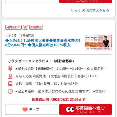
かんたん3ステップ！
りらく
の他の求人をみる
◆
河内長野市
昼
業務委託
円
りらくる 河内長野店
◆もみほぐし経験者大募集◆業界最高水準の6
0分2,840円〜◆個人指名料は100％収入
に
間
リラクゼーションセラピスト（経験者募集）
入
た
■完全歩合制 1施術(60分)：2,088円〜3,510円＋個人指名料 
主
りらくる河内長野店 （大阪府河内長野市喜多町113-1）
躍
額
近鉄・南海 「河内長野」駅より徒歩13分
間
ス
■完全希望制：業務委託契約のため原則自由です。 ■営業時間帯（9
K.
応募締め切り2026/08/31 23:59まで
応募画面へ進む
キープ
かんたん3ステップ！