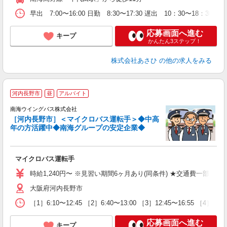
早出 7:00〜16:00 日勤 8:30〜17:30 遅出 10：30〜18
応募画面へ進む
キープ
かんたん3ステップ！
株式会社あさひ
の他の求人をみる
河内長野市
昼
アルバイト
南海ウイングバス株式会社
入
［河内長野市］＜マイクロバス運転手＞◆中高
業
年の方活躍中◆南海グループの安定企業◆
マイクロバス運転手
時給1,240円〜 ※見習い期間6ヶ月あり(同条件) ★交通費一部支
大阪府河内長野市
［1］6:10〜12:45 ［2］6:40〜13:00 ［3］12:45〜16:
応募画面へ進む
キープ