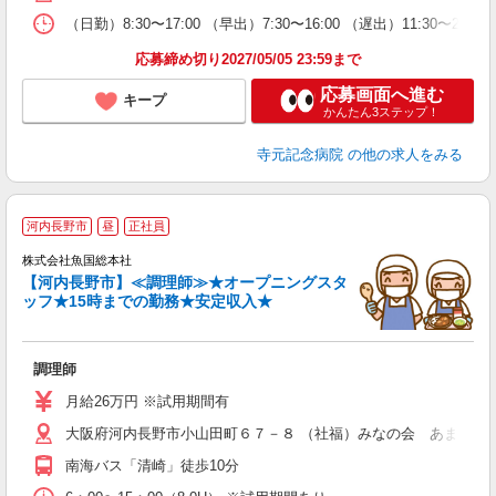
（日勤）8:30〜17:00 （早出）7:30〜16:00 （遅出）11:30〜2
応募締め切り2027/05/05 23:59まで
応募画面へ進む
キープ
かんたん3ステップ！
寺元記念病院
の他の求人をみる
河内長野市
昼
正社員
株式会社魚国総本社
【河内長野市】≪調理師≫★オープニングスタ
ッフ★15時までの勤務★安定収入★
上
調理師
経
夕
月給26万円 ※試用期間有
大阪府河内長野市小山田町６７－８ （社福）みなの会 あまの園
南海バス「清崎」徒歩10分