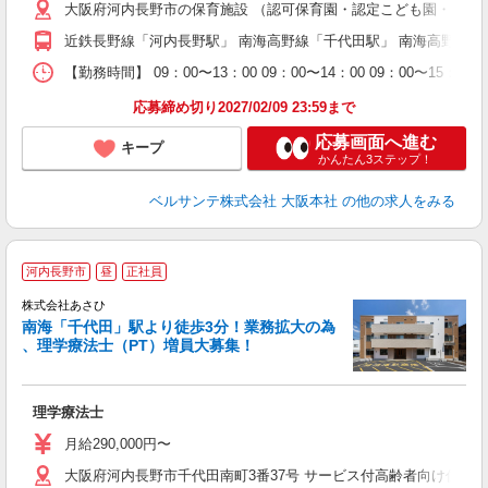
大阪府河内長野市の保育施設 （認可保育園・認定こども園・幼稚
中
休
近鉄長野線「河内長野駅」 南海高野線「千代田駅」 南海高野線
社
K
【勤務時間】 09：00〜13：00 09：00〜14：00 09
応募締め切り2027/02/09 23:59まで
応募画面へ進む
キープ
かんたん3ステップ！
ベルサンテ株式会社 大阪本社
の他の求人をみる
河内長野市
昼
正社員
ら
株式会社あさひ
南海「千代田」駅より徒歩3分！業務拡大の為
、理学療法士（PT）増員大募集！
駅
理学療法士
ボ
駅
月給290,000円〜
大阪府河内長野市千代田南町3番37号 サービス付高齢者向け住宅