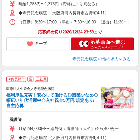
時給1,283円〜1,373円（資格により異なる）
◆寺元記念病院 （大阪府河内長野市古野町4-11）
（日勤）8:30〜17:00 （早出）7:30〜16:00 （遅出）11
応募締め切り2026/12/24 23:59まで
応募画面へ進む
キープ
かんたん3ステップ！
寺元記念病院
の他の求人をみる
河内長野市
昼
正社員
医療法人生登会／寺元記念病院
福利厚生充実！安心して働ける◎残業少なめ◇
幅広い年代活躍中◇入社祝金5万円/規定あり/
自主応募！
ほ
看護師
職
昼
月給284,000円〜 給与例：看護師（大卒）/405,400円〜 看護
◆寺元記念病院 （大阪府河内長野市古野町4-11）
セ