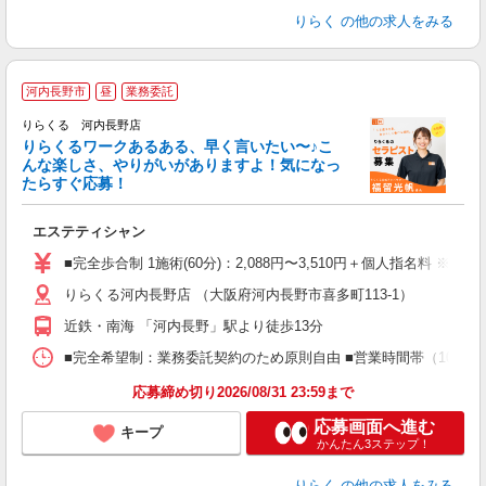
りらく
の他の求人をみる
河内長野市
昼
業務委託
り
りらくる 河内長野店
た
りらくるワークあるある、早く言いたい〜♪こ
んな楽しさ、やりがいがありますよ！気になっ
ー
たらすぐ応募！
る
エステティシャン
入
た
■完全歩合制 1施術(60分)：2,088円〜3,510円＋個人指名料 ※
主
りらくる河内長野店 （大阪府河内長野市喜多町113-1）
躍
額
近鉄・南海 「河内長野」駅より徒歩13分
間
ス
■完全希望制：業務委託契約のため原則自由 ■営業時間帯（10:00
K.
応募締め切り2026/08/31 23:59まで
応募画面へ進む
キープ
かんたん3ステップ！
りらく
の他の求人をみる