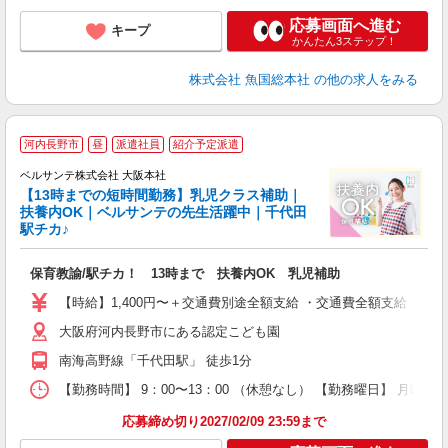
応募画面へ進む
キープ
かんたん3ステップ！
株式会社 魚国総本社
の他の求人をみる
●
河内長野市
昼
派遣社員
紹介予定派遣
◎
ベルサンテ株式会社 大阪本社
や
【13時までの短時間勤務】乳児クラス補助｜
扶養内OK｜ベルサンテの先生活躍中｜千代田
駅チカ♪
こ
入
保育教諭/駅チカ！ 13時まで 扶養内OK 乳児補助
活
～
【時給】1,400円〜＋交通費別途全額支給 ・交通費全額支給 （
あ
大阪府河内長野市にある認定こども園
固
内
南海高野線「千代田駅」 徒歩1分
通
【勤務時間】 9：00〜13：00 （休憩なし） 【勤務曜日】 月曜
応募締め切り2027/02/09 23:59まで