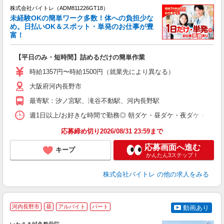
株式会社バイトレ（ADM811226GT18）
未経験OKの簡単ワーク多数！体への負担少な
め。日払いOK＆スポット・単発のお仕事が豊
富！
ス
ロ
【平日のみ・短時間】詰めるだけの簡単作業
即
活
時給1357円〜時給1500円（就業先により異なる）
（
大阪府河内長野市
短
K
最寄駅：汐ノ宮駅、滝谷不動駅、河内長野駅
日
髪
週1日以上/お好きな時間で勤務◎ 朝ダケ・昼ダケ・夜ダケ・夜勤など、 ご自
応募締め切り2026/08/31 23:59まで
応募画面へ進む
キープ
かんたん3ステップ！
株式会社バイトレ
の他の求人をみる
河内長野市
昼
アルバイト
パート
動画あり
O