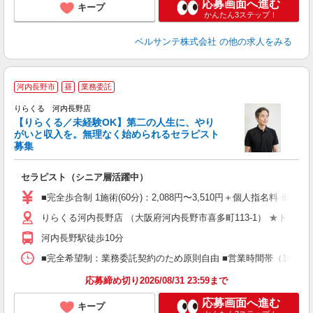
応募画面へ進む
キープ
かんたん3ステップ！
ベルサンテ株式会社
の他の求人をみる
河内長野市
昼
業務委託
りらくる 河内長野店
【りらくる／未経験OK】第二の人生に、やり
がいと収入を。無理なく始められるセラピスト
募集
つ
セラピスト（シニア層活躍中）
入
た
■完全歩合制 1施術(60分)：2,088円〜3,510円＋個人指名料 ※
主
りらくる河内長野店 （大阪府河内長野市喜多町113-1） ★トレ
躍
額
河内長野駅徒歩10分
間
ス
■完全希望制：業務委託契約のため原則自由 ■営業時間帯（10:00
K.
応募締め切り2026/08/31 23:59まで
応募画面へ進む
キープ