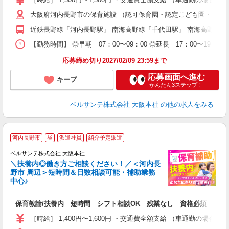
中
大阪府河内長野市の保育施設 （認可保育園・認定こども園・幼稚
休
社
近鉄長野線「河内長野駅」 南海高野線「千代田駅」 南海高野線
K
【勤務時間】 ◎早朝 07：00〜09：00 ◎延長 17：00〜
応募締め切り2027/02/09 23:59まで
応募画面へ進む
キープ
かんたん3ステップ！
ベルサンテ株式会社 大阪本社
の他の求人をみる
河内長野市
昼
派遣社員
紹介予定派遣
迎
ベルサンテ株式会社 大阪本社
部
＼扶養内◎働き方ご相談ください！／＜河内長
野市 周辺＞短時間＆日数相談可能・補助業務
中心♪
い
保育教諭/扶養内 短時間 シフト相談OK 残業なし 資格必須
入
り
［時給］ 1,400円〜1,600円 ・交通費全額支給 （車通勤の場
主