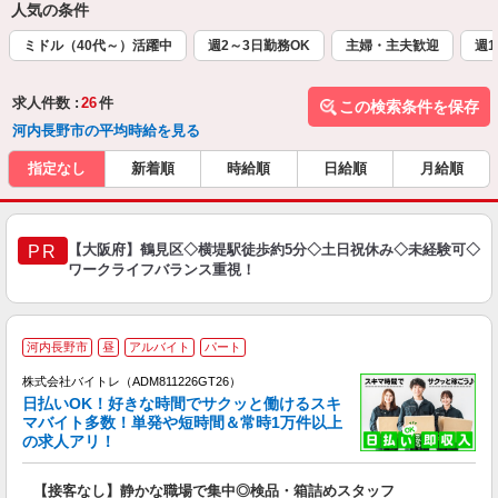
人気の条件
ミドル（40代～）活躍中
週2～3日勤務OK
主婦・主夫歓迎
週1
求人件数 :
26
件
この検索条件を保存
河内長野市の平均時給を見る
指定なし
新着順
時給順
日給順
月給順
【大阪府】鶴見区◇横堤駅徒歩約5分◇土日祝休み◇未経験可◇
PR
ワークライフバランス重視！
河内長野市
昼
アルバイト
パート
株式会社バイトレ（ADM811226GT26）
く
日払いOK！好きな時間でサクッと働けるスキ
マバイト多数！単発や短時間＆常時1万件以上
☆
の求人アリ！
験
【接客なし】静かな職場で集中◎検品・箱詰めスタッフ
即