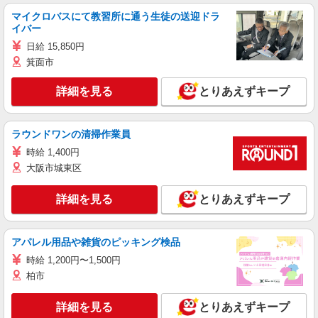
マイクロバスにて教習所に通う生徒の送迎ドラ
イバー
日給 15,850円
箕面市
詳細を見る
とりあえずキープ
ラウンドワンの清掃作業員
時給 1,400円
大阪市城東区
詳細を見る
とりあえずキープ
アパレル用品や雑貨のピッキング検品
時給 1,200円〜1,500円
柏市
詳細を見る
とりあえずキープ