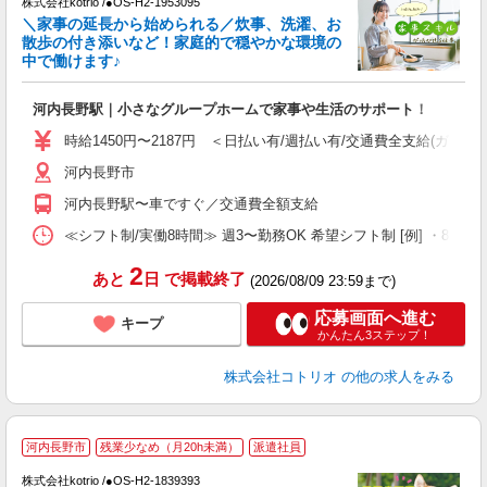
株式会社kotrio /●OS-H2-1953095
女
＼家事の延長から始められる／炊事、洗濯、お
ド
散歩の付き添いなど！家庭的で穏やかな環境の
活
中で働けます♪
ル
自
河内長野駅｜小さなグループホームで家事や生活のサポート！
役
時給1450円〜2187円 ＜日払い有/週払い有/交通費全支給(ガソリ
河内長野市
河内長野駅〜車ですぐ／交通費全額支給
≪シフト制/実働8時間≫ 週3〜勤務OK 希望シフト制 [例] ・8:00〜17:
2
あと
日
で掲載終了
(2026/08/09 23:59まで)
応募画面へ進む
キープ
かんたん3ステップ！
株式会社コトリオ
の他の求人をみる
河内長野市
残業少なめ（月20h未満）
派遣社員
株式会社kotrio /●OS-H2-1839393