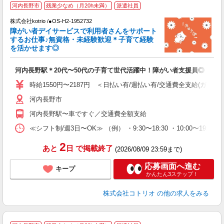
河内長野市
残業少なめ（月20h未満）
派遣社員
お
株式会社kotrio /●OS-H2-1952732
女
障がい者デイサービスで利用者さんをサポート
ド
するお仕事♪無資格・未経験歓迎＊子育て経験
活
を活かせます◎
ル
自
河内長野駅＊20代〜50代の子育て世代活躍中！障がい者支援員◎
役
時給1550円〜2187円 ＜日払い有/週払い有/交通費全支給(ガソリ
河内長野市
河内長野駅〜車ですぐ／交通費全額支給
≪シフト制/週3日〜OK≫ （例） ・9:30〜18:30 ・10:00〜19:00
2
あと
日
で掲載終了
(2026/08/09 23:59まで)
応募画面へ進む
キープ
かんたん3ステップ！
株式会社コトリオ
の他の求人をみる
≪