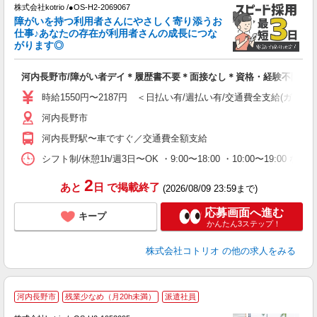
株式会社kotrio /●OS-H2-2069067
女
障がいを持つ利用者さんにやさしく寄り添うお
ド
仕事♪あなたの存在が利用者さんの成長につな
活
がります◎
ル
自
河内長野市/障がい者デイ＊履歴書不要＊面接なし＊資格・経験不問！
役
時給1550円〜2187円 ＜日払い有/週払い有/交通費全支給(ガソリ
河内長野市
河内長野駅〜車ですぐ／交通費全額支給
シフト制/休憩1h/週3日〜OK ・9:00〜18:00 ・10:00〜19:00 な
2
あと
日
で掲載終了
(2026/08/09 23:59まで)
応募画面へ進む
キープ
かんたん3ステップ！
株式会社コトリオ
の他の求人をみる
河内長野市
残業少なめ（月20h未満）
派遣社員
◎