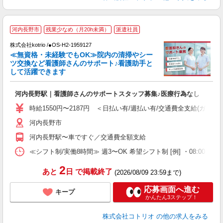
河内長野市
残業少なめ（月20h未満）
派遣社員
株式会社kotrio /●OS-H2-1959127
女
≪無資格・未経験でもOK≫院内の清掃やシー
ド
ツ交換など看護師さんのサポート♪看護助手と
活
して活躍できます
ル
自
河内長野駅｜看護師さんのサポートスタッフ募集♪医療行為なし
役
時給1550円〜2187円 ＜日払い有/週払い有/交通費全支給(ガソリ
河内長野市
河内長野駅〜車ですぐ／交通費全額支給
≪シフト制/実働8時間≫ 週3〜OK 希望シフト制 [例] ・08:00 〜 17:0
2
あと
日
で掲載終了
(2026/08/09 23:59まで)
応募画面へ進む
キープ
かんたん3ステップ！
株式会社コトリオ
の他の求人をみる