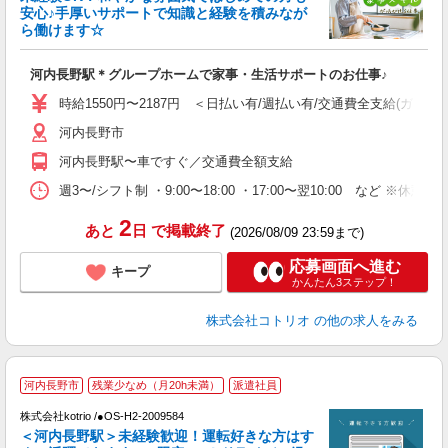
ド
安心♪手厚いサポートで知識と経験を積みなが
活
ら働けます☆
ル
自
河内長野駅＊グループホームで家事・生活サポートのお仕事♪
役
時給1550円〜2187円 ＜日払い有/週払い有/交通費全支給(ガソリ
河内長野市
河内長野駅〜車ですぐ／交通費全額支給
週3〜/シフト制 ・9:00〜18:00 ・17:00〜翌10:00 など 
2
あと
日
で掲載終了
(2026/08/09 23:59まで)
応募画面へ進む
キープ
かんたん3ステップ！
株式会社コトリオ
の他の求人をみる
河内長野市
残業少なめ（月20h未満）
派遣社員
K
株式会社kotrio /●OS-H2-2009584
女
＜河内長野駅＞未経験歓迎！運転好きな方はす
ド