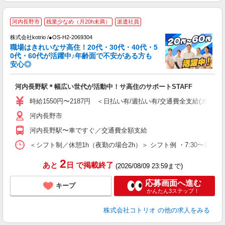
河内長野市
残業少なめ（月20h未満）
派遣社員
株式会社kotrio /●OS-H2-2069304
女
職場はきれいなサ高住！20代・30代・40代・5
ド
0代・60代が活躍中♪年齢面で不安がある方も
活
安心◎
ル
自
河内長野駅＊幅広い世代が活動中！サ高住のサポートSTAFF
役
時給1550円〜2187円 ＜日払い有/週払い有/交通費全支給(ガソリ
河内長野市
河内長野駅〜車ですぐ／交通費全額支給
＜シフト制／休憩1h（夜勤の場合2h）＞ シフト例 ・7:30〜16:30 ・
2
あと
日
で掲載終了
(2026/08/09 23:59まで)
応募画面へ進む
キープ
かんたん3ステップ！
株式会社コトリオ
の他の求人をみる