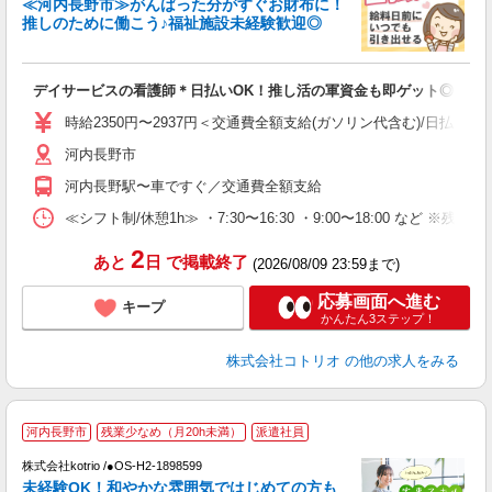
≪河内長野市≫がんばった分がすぐお財布に！
ド
推しのために働こう♪福祉施設未経験歓迎◎
活
ル
自
デイサービスの看護師＊日払いOK！推し活の軍資金も即ゲット◎
役
時給2350円〜2937円＜交通費全額支給(ガソリン代含む)/日払い可
河内長野市
河内長野駅〜車ですぐ／交通費全額支給
≪シフト制/休憩1h≫ ・7:30〜16:30 ・9:00〜18:00 など ※残業
2
あと
日
で掲載終了
(2026/08/09 23:59まで)
応募画面へ進む
キープ
かんたん3ステップ！
株式会社コトリオ
の他の求人をみる
河内長野市
残業少なめ（月20h未満）
派遣社員
株式会社kotrio /●OS-H2-1898599
女
未経験OK！和やかな雰囲気ではじめての方も