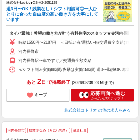
株式会社kotrio /●OS-H2-2051125
女
週3日〜OK / 残業なし / シフト相談可◎一人ひ
ド
とりに合った自由度の高い働き方を大事にして
活
います
ル
自
タイパ最強！希望の働き方が叶う有料住宅のスタッフ★＠河内長野駅
役
時給1550円〜2187円 ＜日払い有/週払い有/交通費全支給(ガソリ
河内長野市
河内長野駅〜車ですぐ／交通費全額支給
≪シフト制≫実働8時間/夜勤は実働15時間 週3〜勤務OK 希望シフト制 [例]
2
あと
日
で掲載終了
(2026/08/09 23:59まで)
応募画面へ進む
キープ
かんたん3ステップ！
株式会社コトリオ
の他の求人をみる
河内長野市
残業少なめ（月20h未満）
派遣社員
す