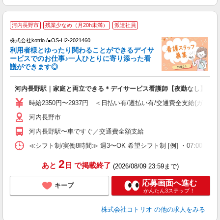
応
河内長野市
残業少なめ（月20h未満）
派遣社員
株式会社kotrio /●OS-H2-2021460
女
利用者様とゆったり関わることができるデイサ
ド
ービスでのお仕事♪一人ひとりに寄り添った看
活
護ができます◎
ル
自
河内長野駅｜家庭と両立できる＊デイサービス看護師【夜勤なし】
役
時給2350円〜2937円 ＜日払い有/週払い有/交通費全支給(ガソリ
河内長野市
河内長野駅〜車ですぐ／交通費全額支給
≪シフト制/実働8時間≫ 週3〜OK 希望シフト制 [例] ・07:00 〜 16:00
2
あと
日
で掲載終了
(2026/08/09 23:59まで)
応募画面へ進む
キープ
かんたん3ステップ！
株式会社コトリオ
の他の求人をみる