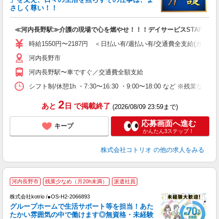
活
さしく尊い！！
ル
自
≪河内長野駅≫介護の現場で心を燃やせ！！！デイサービスSTAFF
役
時給1550円〜2187円 ＜日払い有/週払い有/交通費全支給(ガソリ
河内長野市
河内長野駅〜車ですぐ／交通費全額支給
シフト制/休憩1h ・7:30〜16:30 ・9:00〜18:00 など ※残業なし 
2
あと
日
で掲載終了
(2026/08/09 23:59まで)
応募画面へ進む
キープ
かんたん3ステップ！
株式会社コトリオ
の他の求人をみる
河内長野市
残業少なめ（月20h未満）
派遣社員
0
株式会社kotrio /●OS-H2-2066893
女
グループホームで生活サポート等を担当！あた
ド
たかい雰囲気の中で働けます◎無資格・未経験