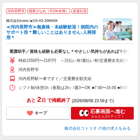
2
河内長野市
残業少なめ（月20h未満）
派遣社員
株式会社kotrio /●OS-H2-2069434
女
≪河内長野市≫無資格・未経験歓迎！病院内の
ド
サポート役＊難しいことはありません♪人柄採
活
用＊
ル
自
看護助手／資格も経験も必要なし＊やさしい気持ちがあれば十分◎
役
時給1550円〜2187円 ＜日払い有/週払い有/交通費全支給(ガソリ
河内長野市
河内長野駅〜車ですぐ／交通費全額支給
シフト制/休憩1h（夜勤は2h）/週3〜OK ■7:00〜16:00 ■9:00〜1
2
あと
日
で掲載終了
(2026/08/09 23:59まで)
応募画面へ進む
キープ
かんたん3ステップ！
株式会社コトリオ
の他の求人をみる