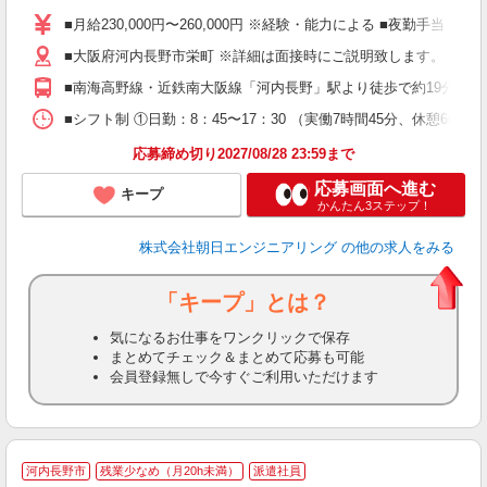
昇
■月給230,000円〜260,000円 ※経験・能力による ■夜勤手当（
無
■大阪府河内長野市栄町 ※詳細は面接時にご説明致します。 ◇堺
服
■南海高野線・近鉄南大阪線「河内長野」駅より徒歩で約19分 ※
■シフト制 ①日勤：8：45〜17：30 （実働7時間45分、休憩6
応募締め切り2027/08/28 23:59まで
応募画面へ進む
キープ
かんたん3ステップ！
株式会社朝日エンジニアリング
の他の求人をみる
「キープ」とは？
気になるお仕事をワンクリックで保存
まとめてチェック＆まとめて応募も可能
会員登録無しで今すぐご利用いただけます
2
河内長野市
残業少なめ（月20h未満）
派遣社員