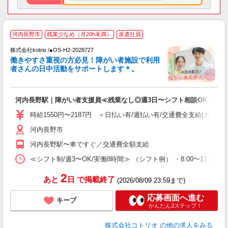
河内長野市
残業少なめ（月20h未満）
派遣社員
株式会社kotrio /●OS-H2-2028727
女
働きやすさ重視の方必見！障がい者施設で利用
ド
者さんの日中活動をサポートします＊。
活
ル
自
河内長野駅｜障がい者支援員≪残業なし◎週3日〜シフト相談OK！≫
役
時給1550円〜2187円 ＜日払い有/週払い有/交通費全支給(ガソリ
河内長野市
河内長野駅〜車ですぐ／交通費全額支給
≪シフト制/週3〜OK/実働8時間≫ （シフト例） ・8:00〜17:00 ・
2
あと
日
で掲載終了
(2026/08/09 23:59まで)
応募画面へ進む
キープ
かんたん3ステップ！
株式会社コトリオ
の他の求人をみる