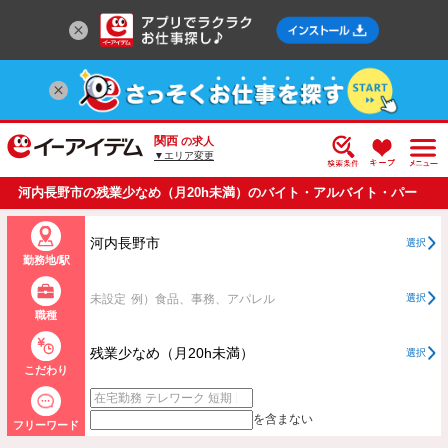
関西
の求人
▼エリア変更
河内長野市の残業少なめ（月20h未満）のバイト・アルバイト・パー
トの求人情報一覧
河内長野市
選択
勤務地/駅
未設定
例）食品、事務、アパレル
選択
職種
残業少なめ（月20h未満）
選択
こだわり
を含まない
フリーワード