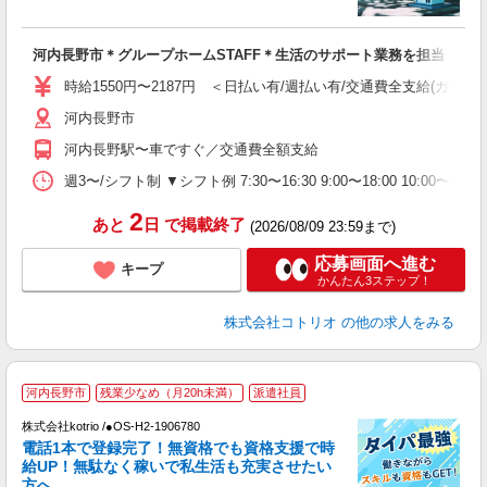
活
ル
自
河内長野市＊グループホームSTAFF＊生活のサポート業務を担当
役
時給1550円〜2187円 ＜日払い有/週払い有/交通費全支給(ガソリ
河内長野市
河内長野駅〜車ですぐ／交通費全額支給
週3〜/シフト制 ▼シフト例 7:30〜16:30 9:00〜18:00 10:
2
あと
日
で掲載終了
(2026/08/09 23:59まで)
応募画面へ進む
キープ
かんたん3ステップ！
株式会社コトリオ
の他の求人をみる
河内長野市
残業少なめ（月20h未満）
派遣社員
給
株式会社kotrio /●OS-H2-1906780
更
電話1本で登録完了！無資格でも資格支援で時
給UP！無駄なく稼いで私生活も充実させたい
女
方へ