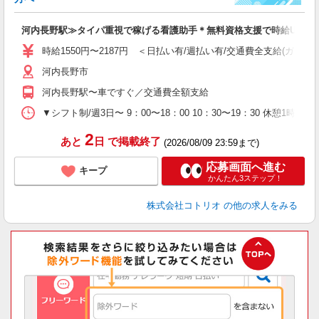
ド
活
河内長野駅≫タイパ重視で稼げる看護助手＊無料資格支援で時給UP
ル
自
時給1550円〜2187円 ＜日払い有/週払い有/交通費全支給(ガソリ
河内長野市
役
河内長野駅〜車ですぐ／交通費全額支給
▼シフト制/週3日〜 9：00〜18：00 10：30〜19：30 休憩1時
2
あと
日
で掲載終了
(2026/08/09 23:59まで)
応募画面へ進む
キープ
かんたん3ステップ！
株式会社コトリオ
の他の求人をみる