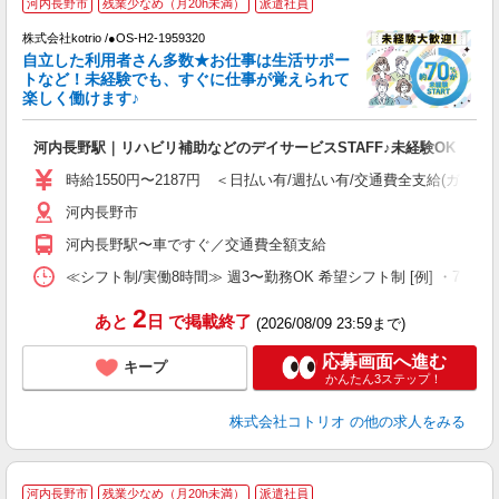
河内長野市
残業少なめ（月20h未満）
派遣社員
く
株式会社kotrio /●OS-H2-1959320
自立した利用者さん多数★お仕事は生活サポー
女
トなど！未経験でも、すぐに仕事が覚えられて
ド
楽しく働けます♪
活
ル
河内長野駅｜リハビリ補助などのデイサービスSTAFF♪未経験OK
自
時給1550円〜2187円 ＜日払い有/週払い有/交通費全支給(ガソリ
役
河内長野市
河内長野駅〜車ですぐ／交通費全額支給
≪シフト制/実働8時間≫ 週3〜勤務OK 希望シフト制 [例] ・7:30〜16:3
2
あと
日
で掲載終了
(2026/08/09 23:59まで)
応募画面へ進む
キープ
かんたん3ステップ！
株式会社コトリオ
の他の求人をみる
河内長野市
残業少なめ（月20h未満）
派遣社員