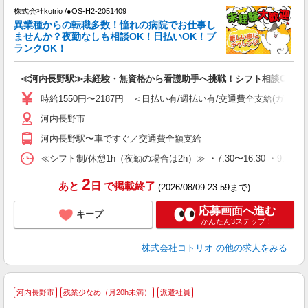
株式会社kotrio /●OS-H2-2051409
女
異業種からの転職多数！憧れの病院でお仕事し
ド
ませんか？夜勤なしも相談OK！日払いOK！ブ
活
ランクOK！
ル
自
≪河内長野駅≫未経験・無資格から看護助手へ挑戦！シフト相談OK♪
役
時給1550円〜2187円 ＜日払い有/週払い有/交通費全支給(ガソリ
河内長野市
河内長野駅〜車ですぐ／交通費全額支給
≪シフト制/休憩1h（夜勤の場合は2h）≫ ・7:30〜16:30 ・9:0
2
あと
日
で掲載終了
(2026/08/09 23:59まで)
応募画面へ進む
キープ
かんたん3ステップ！
株式会社コトリオ
の他の求人をみる
河内長野市
残業少なめ（月20h未満）
派遣社員