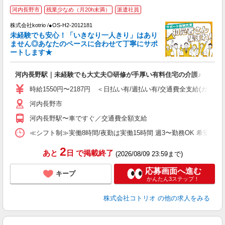
2
河内長野市
残業少なめ（月20h未満）
派遣社員
株式会社kotrio /●OS-H2-2012181
女
未経験でも安心！「いきなり一人きり」はあり
ド
ません◎あなたのペースに合わせて丁寧にサポ
活
ートします★
ル
自
河内長野駅｜未経験でも大丈夫◎研修が手厚い有料住宅の介護♪
役
時給1550円〜2187円 ＜日払い有/週払い有/交通費全支給(ガソリ
河内長野市
河内長野駅〜車ですぐ／交通費全額支給
≪シフト制≫実働8時間/夜勤は実働15時間 週3〜勤務OK 希望シフト制 [例]
2
あと
日
で掲載終了
(2026/08/09 23:59まで)
応募画面へ進む
キープ
かんたん3ステップ！
株式会社コトリオ
の他の求人をみる