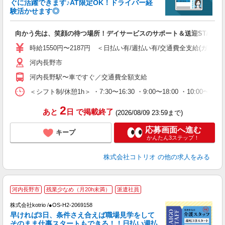
ぐに活躍できます♪AT限定OK！ドライバー経
活
験活かせます◎
ル
自
向かう先は、笑顔の待つ場所！デイサービスのサポート＆送迎STAFF
役
時給1550円〜2187円 ＜日払い有/週払い有/交通費全支給(ガソリ
河内長野市
河内長野駅〜車ですぐ／交通費全額支給
＜シフト制/休憩1h＞ ・7:30〜16:30 ・9:00〜18:00 ・10:00〜1
2
あと
日
で掲載終了
(2026/08/09 23:59まで)
応募画面へ進む
キープ
かんたん3ステップ！
株式会社コトリオ
の他の求人をみる
・
河内長野市
残業少なめ（月20h未満）
派遣社員
中
月
株式会社kotrio /●OS-H2-2069158
早ければ3日、条件さえ合えば職場見学をして
女
そのまま仕事スタートもできる！！日払い週払