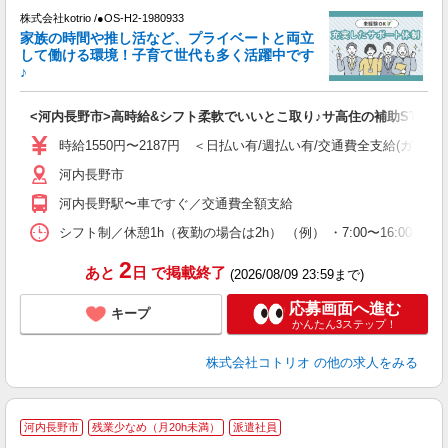
株式会社kotrio /●OS-H2-1980933
女
家族の時間や推し活など、プライベートと両立
ド
して働ける環境！子育て世代も多く活躍中です
活
♪
ル
自
<河内長野市>高時給&シフト柔軟でいいとこ取り♪サ高住の補助STAFF
役
時給1550円〜2187円 ＜日払い有/週払い有/交通費全支給(ガソリ
河内長野市
河内長野駅〜車ですぐ／交通費全額支給
シフト制／休憩1h（夜勤の場合は2h） （例） ・7:00〜16:00 ・9:0
2
あと
日
で掲載終了
(2026/08/09 23:59まで)
応募画面へ進む
キープ
かんたん3ステップ！
株式会社コトリオ
の他の求人をみる
河内長野市
残業少なめ（月20h未満）
派遣社員
ヶ