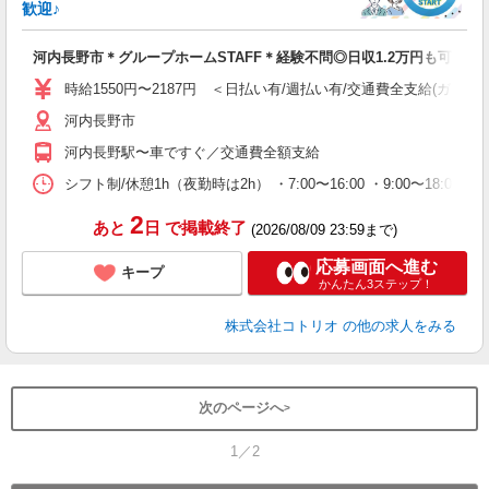
活
歓迎♪
ル
自
河内長野市＊グループホームSTAFF＊経験不問◎日収1.2万円も可
役
時給1550円〜2187円 ＜日払い有/週払い有/交通費全支給(ガソリ
河内長野市
河内長野駅〜車ですぐ／交通費全額支給
シフト制/休憩1h（夜勤時は2h） ・7:00〜16:00 ・9:00〜18:00 
2
あと
日
で掲載終了
(2026/08/09 23:59まで)
応募画面へ進む
キープ
かんたん3ステップ！
株式会社コトリオ
の他の求人をみる
次のページへ
1／2