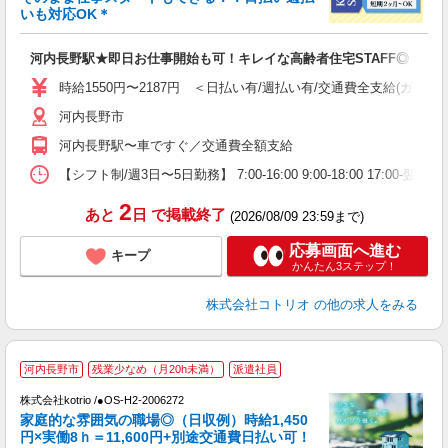
ド
いも対応OK＊
活
ル
河内長野駅★即日お仕事開始も可！キレイな高齢者住宅STAFF◎
自
時給1550円〜2187円 ＜日払い有/週払い有/交通費全支給(ガソリ
役
河内長野市
河内長野駅〜車ですぐ／交通費全額支給
【シフト制/週3日〜5日勤務】 7:00-16:00 9:00-18:00 17:00
2
あと
日
で掲載終了
(2026/08/09 23:59まで)
応募画面へ進む
キープ
かんたん3ステップ！
株式会社コトリオ
の他の求人をみる
河内長野市
残業少なめ（月20h未満）
派遣社員
代
株式会社kotrio /●OS-H2-2006272
女
家庭的な雰囲気の職場◎（日収例）時給1,450
ド
円×実働8ｈ＝11,600円+別途交通費日払い可！