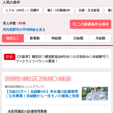
人気の条件
ミドル（40代～）活躍中
週2～3日勤務OK
主婦・主夫歓迎
週1
求人件数 :
49
件
この検索条件を保存
河内長野市の平均時給を見る
指定なし
新着順
時給順
日給順
月給順
【大阪府】鶴見区◇横堤駅徒歩約5分◇土日祝休み◇未経験可◇
PR
ワークライフバランス重視！
「
河内長野市
残業少なめ（月20h未満）
派遣社員
株式会社朝日エンジニアリング
【月給23万〜｜未経験OK】浄水場の設備管理
｜公共事業｜未経験から一生モノの資格と技術
ク
水処理施設の設備管理業務