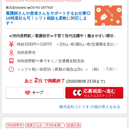
株式会社kotrio /●OS-H2-1977410
女
看護師さんや患者さんをサポートするお仕事◎
ド
16時退社も可！シフト相談も柔軟に対応しま
活
す＊
ル
自
≪河内長野駅／看護助手≫子育て世代活躍中！働きやすい環境♪
役
時給1550円〜2187円 ＜日払い有/週払い有/交通費全支給(ガソリ
河内長野市
河内長野駅〜車ですぐ／交通費全額支給
＜シフト制／休憩1h（夜勤の場合は2h）＞ （例） ・7:00〜16:00 ・
2
あと
日
で掲載終了
(2026/08/09 23:59まで)
応募画面へ進む
キープ
かんたん3ステップ！
株式会社コトリオ
の他の求人をみる
河内長野市
残業少なめ（月20h未満）
派遣社員