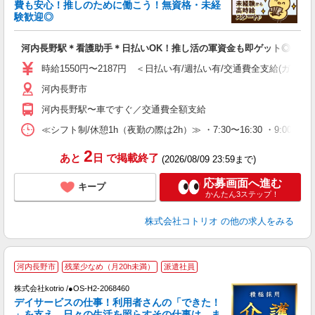
ド
費も安心！推しのために働こう！無資格・未経
活
験歓迎◎
ル
自
河内長野駅＊看護助手＊日払いOK！推し活の軍資金も即ゲット◎
役
時給1550円〜2187円 ＜日払い有/週払い有/交通費全支給(ガソリ
河内長野市
河内長野駅〜車ですぐ／交通費全額支給
≪シフト制/休憩1h（夜勤の際は2h）≫ ・7:30〜16:30 ・9:00〜18
2
あと
日
で掲載終了
(2026/08/09 23:59まで)
応募画面へ進む
キープ
かんたん3ステップ！
株式会社コトリオ
の他の求人をみる
2
河内長野市
残業少なめ（月20h未満）
派遣社員
株式会社kotrio /●OS-H2-2068460
女
デイサービスの仕事！利用者さんの「できた！
ド
」を支え、日々の生活を照らすその仕事は、ま