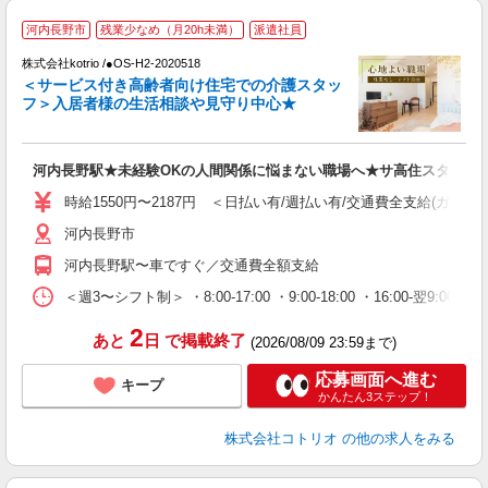
【
河内長野市
残業少なめ（月20h未満）
派遣社員
株式会社kotrio /●OS-H2-2020518
女
＜サービス付き高齢者向け住宅での介護スタッ
ド
フ＞入居者様の生活相談や見守り中心★
活
ル
自
河内長野駅★未経験OKの人間関係に悩まない職場へ★サ高住スタッフ
役
時給1550円〜2187円 ＜日払い有/週払い有/交通費全支給(ガソリ
河内長野市
河内長野駅〜車ですぐ／交通費全額支給
＜週3〜シフト制＞ ・8:00-17:00 ・9:00-18:00 ・16:00-
2
あと
日
で掲載終了
(2026/08/09 23:59まで)
応募画面へ進む
キープ
かんたん3ステップ！
株式会社コトリオ
の他の求人をみる