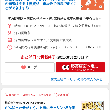
ド
の知識は不要！無資格・未経験で病院で働くこ
活
とができます◎
ル
自
河内長野駅＊病院のサポート役♪高時給＆充実の研修で安心スタート
役
時給1550円〜2187円 ＜日払い有/週払い有/交通費全支給(ガソリ
河内長野市
河内長野駅〜車ですぐ／交通費全額支給
24時間のうち実働8時間 （例）7：00-16：00 8：00-17：00
2
あと
日
で掲載終了
(2026/08/09 23:59まで)
応募画面へ進む
キープ
かんたん3ステップ！
株式会社コトリオ
の他の求人をみる
2
河内長野市
残業少なめ（月20h未満）
派遣社員
株式会社kotrio /●OS-H2-1980659
女
がんばった分がすぐお財布にチャリン♪急な出