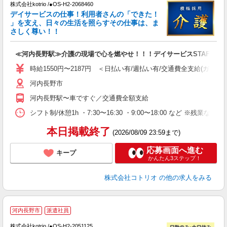
株式会社kotrio /●OS-H2-2068460
女
デイサービスの仕事！利用者さんの「できた！
ド
」を支え、日々の生活を照らすその仕事は、ま
活
さしく尊い！！
ル
自
≪河内長野駅≫介護の現場で心を燃やせ！！！デイサービスSTAFF
役
時給1550円〜2187円 ＜日払い有/週払い有/交通費全支給(ガソリ
河内長野市
河内長野駅〜車ですぐ／交通費全額支給
シフト制/休憩1h ・7:30〜16:30 ・9:00〜18:00 など ※残業なし 
本日掲載終了
(2026/08/09 23:59まで)
応募画面へ進む
キープ
かんたん3ステップ！
株式会社コトリオ
の他の求人をみる
河内長野市
派遣社員
株式会社kotrio /●OS-H2-2051125