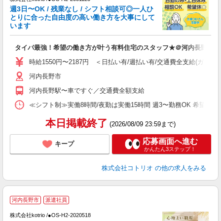
女
週3日〜OK / 残業なし / シフト相談可◎一人ひ
ド
とりに合った自由度の高い働き方を大事にして
活
います
ル
自
タイパ最強！希望の働き方が叶う有料住宅のスタッフ★＠河内長野駅
役
時給1550円〜2187円 ＜日払い有/週払い有/交通費全支給(ガソリ
河内長野市
河内長野駅〜車ですぐ／交通費全額支給
≪シフト制≫実働8時間/夜勤は実働15時間 週3〜勤務OK 希望シフト制 [例]
本日掲載終了
(2026/08/09 23:59まで)
応募画面へ進む
キープ
かんたん3ステップ！
株式会社コトリオ
の他の求人をみる
【
河内長野市
派遣社員
株式会社kotrio /●OS-H2-2020518