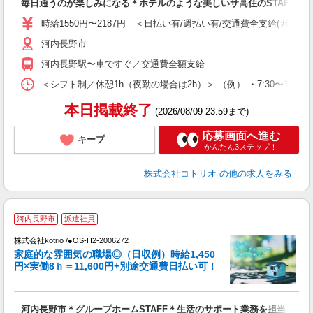
毎日通うのが楽しみになる＊ホテルのような美しいサ高住のSTAFF
役
時給1550円〜2187円 ＜日払い有/週払い有/交通費全支給(ガソリ
河内長野市
河内長野駅〜車ですぐ／交通費全額支給
＜シフト制／休憩1h（夜勤の場合は2h）＞ （例） ・7:30〜16:30 ・
本日掲載終了
(2026/08/09 23:59まで)
応募画面へ進む
キープ
かんたん3ステップ！
株式会社コトリオ
の他の求人をみる
河内長野市
派遣社員
代
株式会社kotrio /●OS-H2-2006272
女
家庭的な雰囲気の職場◎（日収例）時給1,450
ド
円×実働8ｈ＝11,600円+別途交通費日払い可！
活
ル
自
河内長野市＊グループホームSTAFF＊生活のサポート業務を担当