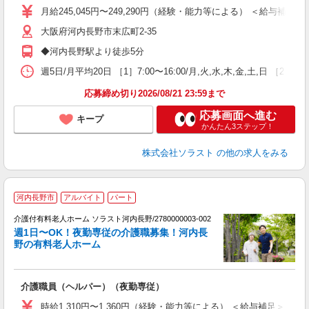
ー
月給245,045円〜249,290円（経験・能力等による） ＜給与補足＞夜
大阪府河内長野市末広町2-35
◆河内長野駅より徒歩5分
週5日/月平均20日 ［1］7:00〜16:00/月,火,水,木,金,土,日 ［2］9:3
応募締め切り2026/08/21 23:59まで
応募画面へ進む
キープ
かんたん3ステップ！
株式会社ソラスト
の他の求人をみる
河内長野市
アルバイト
パート
員
か
介護付有料老人ホーム ソラスト河内長野/2780000003-002
週1日〜OK！夜勤専従の介護職募集！河内長
野の有料老人ホーム
経
介護職員（ヘルパー）（夜勤専従）
未
O
時給1,310円〜1,360円（経験・能力等による） ＜給与補足＞※深夜