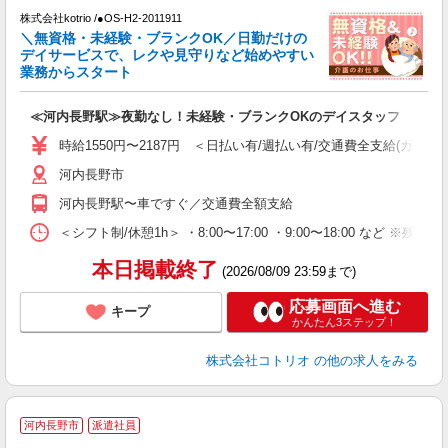
株式会社kotrio /●OS-H2-2011911
女
＼無資格・未経験・ブランクOK／日勤だけの
ド
デイサービスで、レクや見守りなど始めやすい
活
業務からスタート
ル
自
≪河内長野駅≫夜勤なし！未経験・ブランクOKのデイスタッフ
役
時給1550円〜2187円 ＜日払い有/週払い有/交通費全支給(ガソリ
河内長野市
河内長野駅〜車ですぐ／交通費全額支給
＜シフト制/休憩1h＞ ・8:00〜17:00 ・9:00〜18:00 など ※残業
本日掲載終了
(2026/08/09 23:59まで)
応募画面へ進む
キープ
かんたん3ステップ！
株式会社コトリオ
の他の求人をみる
2
河内長野市
派遣社員