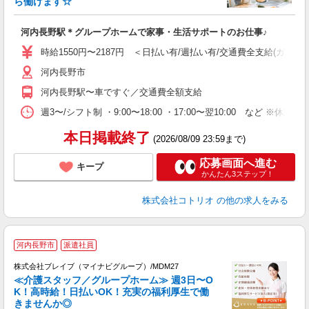
ら働けます☆
ル
自
河内長野駅＊グループホームで家事・生活サポートのお仕事♪
役
時給1550円〜2187円 ＜日払い有/週払い有/交通費全支給(ガソリ
河内長野市
河内長野駅〜車ですぐ／交通費全額支給
週3〜/シフト制 ・9:00〜18:00 ・17:00〜翌10:00 など 
本日掲載終了
(2026/08/09 23:59まで)
応募画面へ進む
キープ
かんたん3ステップ！
株式会社コトリオ
の他の求人をみる
河内長野市
派遣社員
株式会社ブレイブ（マイナビグループ）/MDM27
≪介護スタッフ／グループホーム≫ 週3日〜O
K！高時給！日払いOK！充実の福利厚生で働
きませんか◎