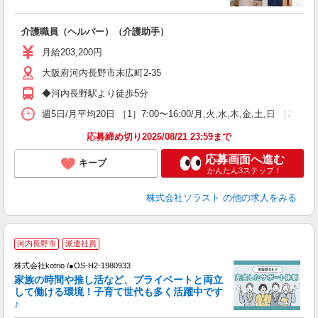
ら
介護職員（ヘルパー）（介護助手）
未
月給203,200円
大阪府河内長野市末広町2-35
◆河内長野駅より徒歩5分
週5日/月平均20日 ［1］7:00〜16:00/月,火,水,木,金,土,日 ［2］9
応募締め切り2026/08/21 23:59まで
応募画面へ進む
キープ
かんたん3ステップ！
株式会社ソラスト
の他の求人をみる
河内長野市
派遣社員
株式会社kotrio /●OS-H2-1980933
女
家族の時間や推し活など、プライベートと両立
ド
して働ける環境！子育て世代も多く活躍中です
活
♪
ル