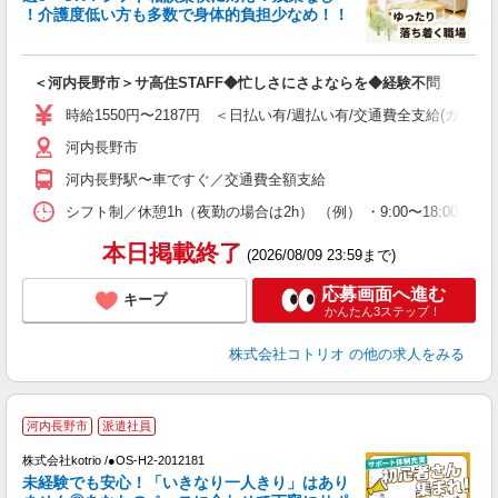
ド
！介護度低い方も多数で身体的負担少なめ！！
活
ル
自
＜河内長野市＞サ高住STAFF◆忙しさにさよならを◆経験不問
役
時給1550円〜2187円 ＜日払い有/週払い有/交通費全支給(ガソリ
河内長野市
河内長野駅〜車ですぐ／交通費全額支給
シフト制／休憩1h（夜勤の場合は2h） （例） ・9:00〜18:00 ・10:
本日掲載終了
(2026/08/09 23:59まで)
応募画面へ進む
キープ
かんたん3ステップ！
株式会社コトリオ
の他の求人をみる
2
河内長野市
派遣社員
株式会社kotrio /●OS-H2-2012181
女
未経験でも安心！「いきなり一人きり」はあり
ド