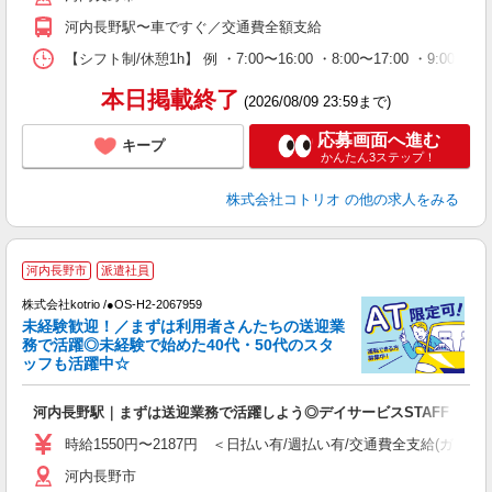
河内長野駅〜車ですぐ／交通費全額支給
【シフト制/休憩1h】 例 ・7:00〜16:00 ・8:00〜17:00 ・9:00〜
本日掲載終了
(2026/08/09 23:59まで)
応募画面へ進む
キープ
かんたん3ステップ！
株式会社コトリオ
の他の求人をみる
河内長野市
派遣社員
株式会社kotrio /●OS-H2-2067959
女
未経験歓迎！／まずは利用者さんたちの送迎業
ド
務で活躍◎未経験で始めた40代・50代のスタ
活
ッフも活躍中☆
ル
自
河内長野駅｜まずは送迎業務で活躍しよう◎デイサービスSTAFF
役
時給1550円〜2187円 ＜日払い有/週払い有/交通費全支給(ガソリ
河内長野市