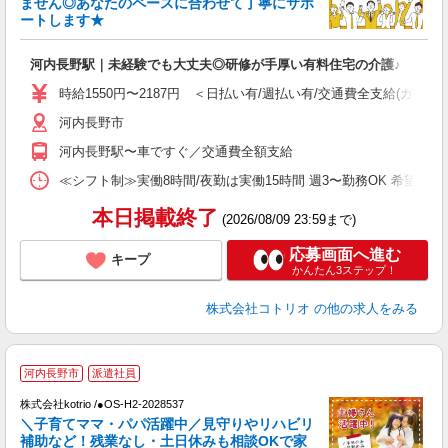
ません◎あなたのペースに合わせて丁寧にサポ
活
ートします★
ル
自
河内長野駅｜未経験でも大丈夫◎研修が手厚い有料住宅の介護♪
役
時給1550円〜2187円 ＜日払い有/週払い有/交通費全支給(ガソリ
河内長野市
河内長野駅〜車ですぐ／交通費全額支給
≪シフト制≫実働8時間/夜勤は実働15時間 週3〜勤務OK 希望シフト制 [例]
本日掲載終了
(2026/08/09 23:59まで)
応募画面へ進む
キープ
かんたん3ステップ！
株式会社コトリオ
の他の求人をみる
河内長野市
派遣社員
株式会社kotrio /●OS-H2-2028537
女
＼子育てママ・パパ活躍中／見守りやリハビリ
ド
補助など！残業なし・土日休みも相談OKで家