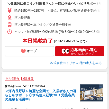
自
＼健康的に働こう／利用者さんと一緒に体操やリハビリサポート等
役
時給1550円〜2187円 ＜日払い有/週払い有/交通費全支給(ガソリ
河内長野市
河内長野駅〜車ですぐ／交通費全額支給
＊シフト制/週3日〜OK/休憩1h (例) 8:00〜17:00 9:00〜18:00 
本日掲載終了
(2026/08/09 23:59まで)
応募画面へ進む
キープ
かんたん3ステップ！
株式会社コトリオ
の他の求人をみる
2
河内長野市
派遣社員
株式会社kotrio /●OS-H2-2009824
女
＜河内長野駅＞綺麗な空間で、入居者さんの暮
ド
らしをサポート◎サ高住未経験OK！元接客業
活
の先輩も活躍中♪
ル
自