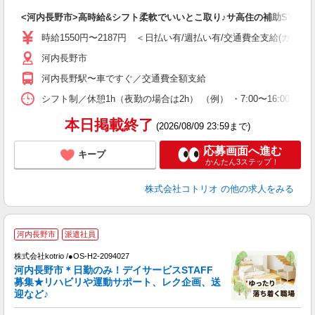
自
<河内長野市>高時給&シフト柔軟でいいとこ取り♪サ高住の補助STAFF
役
時給1550円〜2187円 ＜日払い有/週払い有/交通費全支給(ガソリ
河内長野市
河内長野駅〜車ですぐ／交通費全額支給
シフト制／休憩1h（夜勤の場合は2h） （例） ・7:00〜16:00 ・9:0
本日掲載終了
(2026/08/09 23:59まで)
応募画面へ進む
キープ
かんたん3ステップ！
株式会社コトリオ
の他の求人をみる
河内長野市
派遣社員
株式会社kotrio /●OS-H2-2094027
女
河内長野市＊日勤のみ！デイサービスSTAFF
ド
募集★リハビリや運動サポート、レク企画、送
活
迎など♪
ル