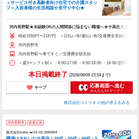
女
＜サービス付き高齢者向け住宅での介護スタッ
ド
フ＞入居者様の生活相談や見守り中心★
活
ル
自
河内長野駅★未経験OKの人間関係に悩まない職場へ★サ高住スタッフ
役
時給1550円〜2187円 ＜日払い有/週払い有/交通費全支給(ガソリ
河内長野市
河内長野駅〜車ですぐ／交通費全額支給
＜週3〜シフト制＞ ・8:00-17:00 ・9:00-18:00 ・16:00-
本日掲載終了
(2026/08/09 23:59まで)
応募画面へ進む
キープ
かんたん3ステップ！
株式会社コトリオ
の他の求人をみる
河内長野市
派遣社員
株式会社kotrio /●OS-H2-2069304
女
職場はきれいなサ高住！20代・30代・40代・5