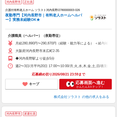
河内長野市
正社員
介護付有料老人ホーム ソラスト河内長野/2780000003-026
夜勤専門【河内長野市｜有料老人ホームヘルパ
ー】実務未経験OK★
す
未
介護職員（ヘルパー）（夜勤専従）
バ
月給280,890円〜290,870円（経験・能力等による） ＜給与補足＞夜
大阪府河内長野市末広町2-35
◆河内長野駅より徒歩5分
週2〜3日/月平均20日 17:00〜10:00/月,火,水,木,金,土,日/
応募締め切り2026/08/21 23:59まで
応募画面へ進む
キープ
かんたん3ステップ！
株式会社ソラスト
の他の求人をみる
河内長野市
派遣社員