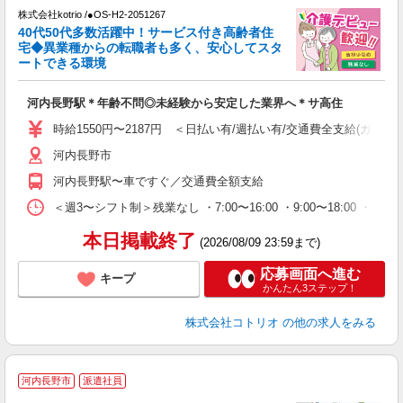
株式会社kotrio /●OS-H2-2051267
女
40代50代多数活躍中！サービス付き高齢者住
ド
宅◆異業種からの転職者も多く、安心してスタ
活
ートできる環境
ル
自
河内長野駅＊年齢不問◎未経験から安定した業界へ＊サ高住
役
時給1550円〜2187円 ＜日払い有/週払い有/交通費全支給(ガソリ
河内長野市
河内長野駅〜車ですぐ／交通費全額支給
＜週3〜シフト制＞残業なし ・7:00〜16:00 ・9:00〜18:00 ・
本日掲載終了
(2026/08/09 23:59まで)
応募画面へ進む
キープ
かんたん3ステップ！
株式会社コトリオ
の他の求人をみる
河内長野市
派遣社員
◎