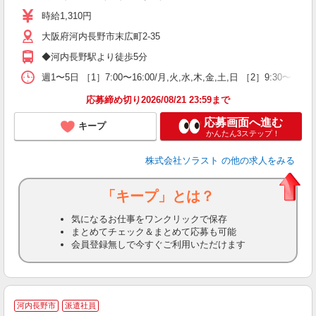
O
時給1,310円
大阪府河内長野市末広町2-35
◆河内長野駅より徒歩5分
週1〜5日 ［1］7:00〜16:00/月,火,水,木,金,土,日 ［2］9:30〜
応募締め切り2026/08/21 23:59まで
応募画面へ進む
キープ
かんたん3ステップ！
株式会社ソラスト
の他の求人をみる
「キープ」とは？
気になるお仕事をワンクリックで保存
まとめてチェック＆まとめて応募も可能
会員登録無しで今すぐご利用いただけます
河内長野市
派遣社員