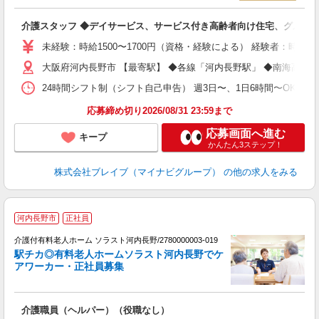
ト
介護スタッフ ◆デイサービス、サービス付き高齢者向け住宅、グルー
入
ー
未経験：時給1500〜1700円（資格・経験による） 経験者：時給1
代
大阪府河内長野市 【最寄駅】 ◆各線「河内長野駅」 ◆南海高野
O
24時間シフト制（シフト自己申告） 週3日〜、1日6時間〜OK 【勤務
応募締め切り2026/08/31 23:59まで
応募画面へ進む
キープ
かんたん3ステップ！
株式会社ブレイブ（マイナビグループ）
の他の求人をみる
河内長野市
正社員
介護付有料老人ホーム ソラスト河内長野/2780000003-019
駅チカ◎有料老人ホームソラスト河内長野でケ
アワーカー・正社員募集
で
務
介護職員（ヘルパー）（役職なし）