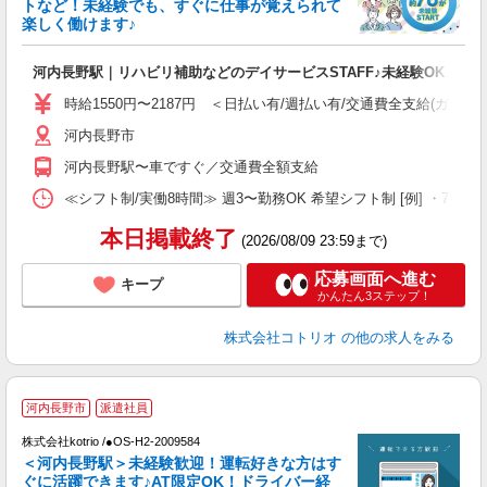
トなど！未経験でも、すぐに仕事が覚えられて
ド
楽しく働けます♪
活
ル
河内長野駅｜リハビリ補助などのデイサービスSTAFF♪未経験OK
自
時給1550円〜2187円 ＜日払い有/週払い有/交通費全支給(ガソリ
役
河内長野市
河内長野駅〜車ですぐ／交通費全額支給
≪シフト制/実働8時間≫ 週3〜勤務OK 希望シフト制 [例] ・7:30〜16:3
本日掲載終了
(2026/08/09 23:59まで)
応募画面へ進む
キープ
かんたん3ステップ！
株式会社コトリオ
の他の求人をみる
河内長野市
派遣社員
K
株式会社kotrio /●OS-H2-2009584
女
＜河内長野駅＞未経験歓迎！運転好きな方はす
ド
ぐに活躍できます♪AT限定OK！ドライバー経