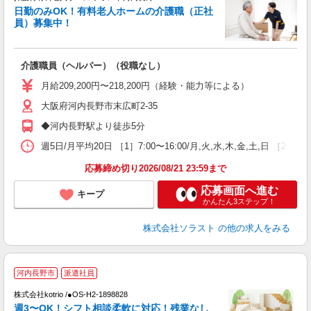
日勤のみOK！有料老人ホームの介護職（正社
員）募集中！
「
介護職員（ヘルパー）（役職なし）
未
ア
月給209,200円〜218,200円（経験・能力等による）
通
大阪府河内長野市末広町2-35
◆河内長野駅より徒歩5分
週5日/月平均20日 ［1］7:00〜16:00/月,火,水,木,金,土,日 ［2］
応募締め切り2026/08/21 23:59まで
応募画面へ進む
キープ
かんたん3ステップ！
株式会社ソラスト
の他の求人をみる
2
河内長野市
派遣社員
株式会社kotrio /●OS-H2-1898828
女
週3〜OK！シフト相談柔軟に対応！残業なし