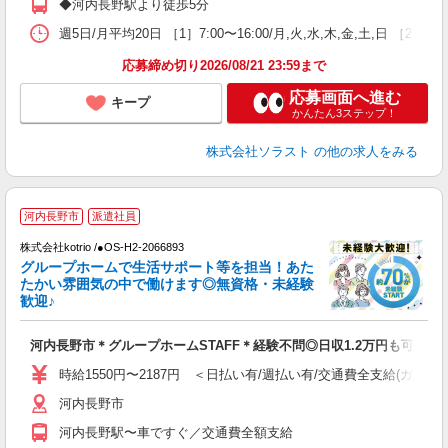
◆河内長野駅より徒歩5分
週5日/月平均20日 ［1］7:00〜16:00/月,火,水,木,金,土,日 ［2］9:
応募締め切り2026/08/21 23:59まで
応募画面へ進む
キープ
かんたん3ステップ！
株式会社ソラスト
の他の求人をみる
河内長野市
派遣社員
0
株式会社kotrio /●OS-H2-2066893
女
グループホームで生活サポート等を担当！あた
ド
たかい雰囲気の中で働けます◎無資格・未経験
活
歓迎♪
ル
自
河内長野市＊グループホームSTAFF＊経験不問◎日収1.2万円も可
役
時給1550円〜2187円 ＜日払い有/週払い有/交通費全支給(ガソリ
河内長野市
河内長野駅〜車ですぐ／交通費全額支給