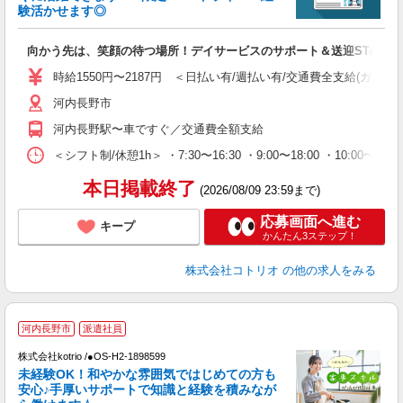
活
験活かせます◎
ル
自
向かう先は、笑顔の待つ場所！デイサービスのサポート＆送迎STAFF
役
時給1550円〜2187円 ＜日払い有/週払い有/交通費全支給(ガソリ
河内長野市
河内長野駅〜車ですぐ／交通費全額支給
＜シフト制/休憩1h＞ ・7:30〜16:30 ・9:00〜18:00 ・10:00〜1
本日掲載終了
(2026/08/09 23:59まで)
応募画面へ進む
キープ
かんたん3ステップ！
株式会社コトリオ
の他の求人をみる
河内長野市
派遣社員
株式会社kotrio /●OS-H2-1898599
女
未経験OK！和やかな雰囲気ではじめての方も
ド
安心♪手厚いサポートで知識と経験を積みなが
活