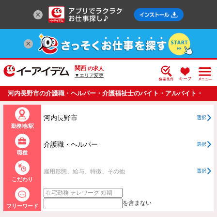
関西
の求人
▼エリア変更
河内長野市の介護職・ヘルパー・介護福祉士のバイト・アルバイト・
パートの求人情報一覧
河内長野市
選択
勤務地/駅
介護職・ヘルパー
選択
職種
雇用形態、給与、特徴、その他
選択
こだわり
を含まない
フリーワード