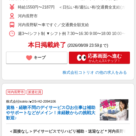
役
時給1550円〜2187円 ＜日払い有/週払い有/交通費全支給(ガソリ
河内長野市
河内長野駅〜車ですぐ／交通費全額支給
週3〜/シフト制 ▼シフト例 7:30〜16:30 9:00〜18:00 10:
本日掲載終了
(2026/08/09 23:59まで)
応募画面へ進む
キープ
かんたん3ステップ！
株式会社コトリオ
の他の求人をみる
2
河内長野市
派遣社員
株式会社kotrio /●OS-H2-2094106
女
資格・経験不問のデイサービス◎お仕事は補助
ド
やサポートなどがメイン！未経験からの挑戦大
活
歓迎♪
ル
自
＜面接なし＞デイサービスでリハビリ補助・送迎など＊河内長野市