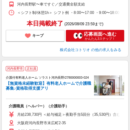
河内長野駅〜車ですぐ／交通費全額支給
＜シフト制/休憩1h＞ シフト例 ・8:00〜17:00 ・9:00〜18:00 
本日掲載終了
(2026/08/09 23:59まで)
応募画面へ進む
キープ
かんたん3ステップ！
株式会社コトリオ
の他の求人をみる
河内長野市
正社員
介護付有料老人ホーム ソラスト河内長野/2780000003-024
【無資格未経験歓迎】有料老人ホームで介護職
募集♪資格取得支援アリ
ん
間
介護職員（ヘルパー）（介護助手）
未
月給238,730円 ＜給与補足＞夜勤手当5回分（35,530円）含む。
大阪府河内長野市末広町2-35