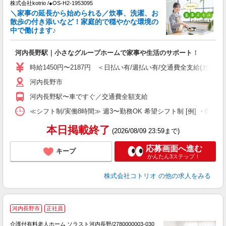
株式会社kotrio /●OS-H2-1953095
女
＼家事の延長から始められる／炊事、洗濯、お
ド
散歩の付き添いなど！家庭的で穏やかな環境の
活
中で働けます♪
ル
自
河内長野駅｜小さなグループホームで家事や生活のサポート！
役
時給1450円〜2187円 ＜日払い有/週払い有/交通費全支給(ガソリ
河内長野市
河内長野駅〜車ですぐ／交通費全額支給
≪シフト制/実働8時間≫ 週3〜勤務OK 希望シフト制 [例] ・8:00〜17:
本日掲載終了
(2026/08/09 23:59まで)
応募画面へ進む
キープ
かんたん3ステップ！
株式会社コトリオ
の他の求人をみる
河内長野市
正社員
介護付有料老人ホーム ソラスト河内長野/2780000003-030