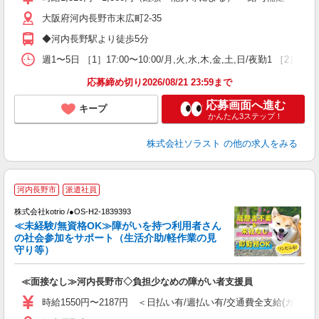
大阪府河内長野市末広町2-35
◆河内長野駅より徒歩5分
週1〜5日 ［1］17:00〜10:00/月,火,水,木,金,土,日/夜勤1 
応募締め切り2026/08/21 23:59まで
応募画面へ進む
キープ
かんたん3ステップ！
株式会社ソラスト
の他の求人をみる
河内長野市
派遣社員
株式会社kotrio /●OS-H2-1839393
女
≪未経験/無資格OK≫障がいを持つ利用者さん
ド
の社会参加をサポート（生活介助/軽作業の見
活
守り等）
ル
自
≪面接なし≫河内長野市◇負担少なめの障がい者支援員
役
時給1550円〜2187円 ＜日払い有/週払い有/交通費全支給(ガソリ