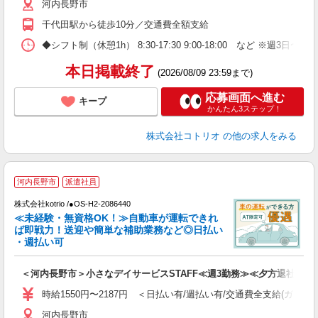
河内長野市
千代田駅から徒歩10分／交通費全額支給
◆シフト制（休憩1h） 8:30-17:30 9:00-18:00 など ※週3日〜 
本日掲載終了
(2026/08/09 23:59まで)
応募画面へ進む
キープ
かんたん3ステップ！
株式会社コトリオ
の他の求人をみる
河内長野市
派遣社員
す
株式会社kotrio /●OS-H2-2086440
女
≪未経験・無資格OK！≫自動車が運転できれ
ド
ば即戦力！送迎や簡単な補助業務など◎日払い
活
・週払い可
ル
自
＜河内長野市＞小さなデイサービスSTAFF≪週3勤務≫≪夕方退社≫
役
時給1550円〜2187円 ＜日払い有/週払い有/交通費全支給(ガソリ
河内長野市