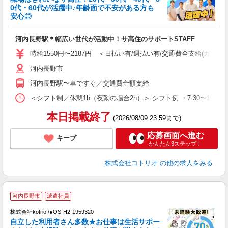
ド
0代・60代が活躍中♪年齢面で不安がある方も
活
安心◎
ル
自
河内長野駅＊幅広い世代が活動中！サ高住のサポートSTAFF
役
時給1550円〜2187円 ＜日払い有/週払い有/交通費全支給(ガソリ
河内長野市
河内長野駅〜車ですぐ／交通費全額支給
＜シフト制／休憩1h（夜勤の場合2h）＞ シフト例 ・7:30〜16:30 ・
本日掲載終了
(2026/08/09 23:59まで)
応募画面へ進む
キープ
かんたん3ステップ！
株式会社コトリオ
の他の求人をみる
≪
河内長野市
派遣社員
く
株式会社kotrio /●OS-H2-1959320
自立した利用者さん多数★お仕事は生活サポー
女