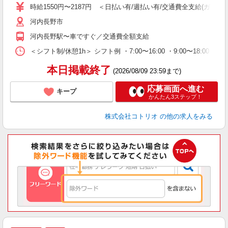
役
時給1550円〜2187円 ＜日払い有/週払い有/交通費全支給(ガソリ
河内長野市
河内長野駅〜車ですぐ／交通費全額支給
＜シフト制/休憩1h＞ シフト例 ・7:00〜16:00 ・9:00〜18:00 
本日掲載終了
(2026/08/09 23:59まで)
応募画面へ進む
キープ
かんたん3ステップ！
株式会社コトリオ
の他の求人をみる
【