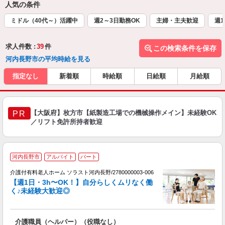
人気の条件
ミドル（40代～）活躍中
週2～3日勤務OK
主婦・主夫歓迎
週1
求人件数 :
39
件
この検索条件を保存
河内長野市の平均時給を見る
指定なし
新着順
時給順
日給順
月給順
【大阪府】枚方市【紙製造工場での機械操作メイン】未経験OK
PR
／リフト免許所持者歓迎
河内長野市
アルバイト
パート
介護付有料老人ホーム ソラスト河内長野/2780000003-006
【週1日・3h〜OK！】自分らしくムリなく働
く♪未経験大歓迎◎
た
介護職員（ヘルパー）（役職なし）
未