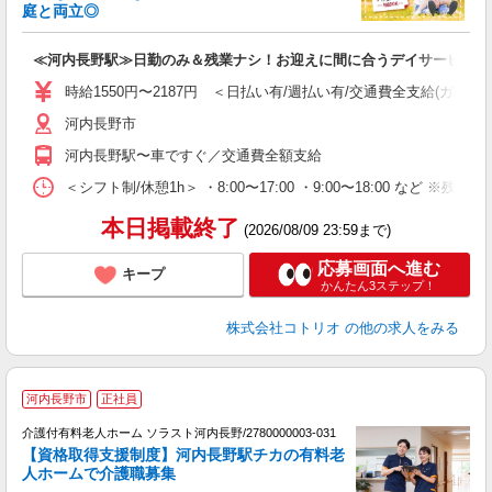
活
庭と両立◎
ル
自
≪河内長野駅≫日勤のみ＆残業ナシ！お迎えに間に合うデイサービス
役
時給1550円〜2187円 ＜日払い有/週払い有/交通費全支給(ガソリ
河内長野市
河内長野駅〜車ですぐ／交通費全額支給
＜シフト制/休憩1h＞ ・8:00〜17:00 ・9:00〜18:00 など ※残業
本日掲載終了
(2026/08/09 23:59まで)
応募画面へ進む
キープ
かんたん3ステップ！
株式会社コトリオ
の他の求人をみる
河内長野市
正社員
介護付有料老人ホーム ソラスト河内長野/2780000003-031
【資格取得支援制度】河内長野駅チカの有料老
人ホームで介護職募集