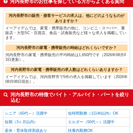
河内長野市のお仕事を探している方からよくある質問
梱包・仕分け・ピッキング
1,410円
製造・組立・加工
1,400円
河内長野市の他の職種の平均時給を見る
河内長野市の販売・接客サービスの求人は、他にどのようなものが
ありますか？
イーアイデムでは、家電・携帯販売の他に、コンビニ・スーパー、量
販店・大型SC・百貨店、食品・試食販売など様々な求人を掲載してい
ます。
河内長野市の家電・携帯販売の時給はどれくらいですか？
河内長野市の家電・携帯販売の平均時給は1,650円です（2026年08月0
3日更新）。
河内長野市の家電・携帯販売の求人数はどれくらいありますか？
イーアイデムでは、河内長野市で5件の求人を掲載しています（2026年
08月08日現在）。
河内長野市の特徴でバイト・アルバイト・パートを絞り
込む
シニア（60代～）活躍中
短時間勤務（1日4h以内）OK
短期（3ヶ月以内）
エルダー（50代～）活躍中
産休・育休取得実績あり
扶養内勤務OK