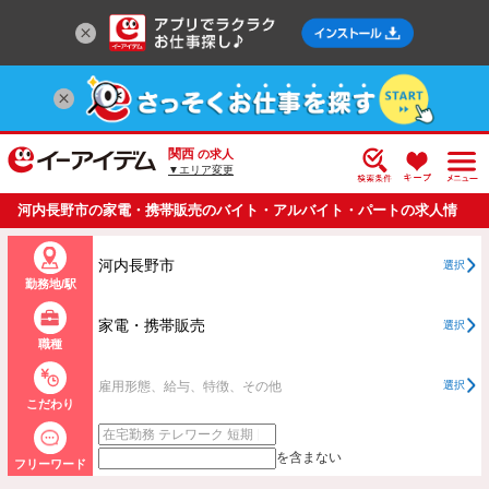
関西
の求人
▼エリア変更
河内長野市の家電・携帯販売のバイト・アルバイト・パートの求人情
報一覧
河内長野市
選択
勤務地/駅
家電・携帯販売
選択
職種
雇用形態、給与、特徴、その他
選択
こだわり
を含まない
フリーワード