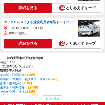
詳細を見る
とりあえずキープ
マイクロバスによる施設利用者送迎ドライバー
日給 10,900円〜10,900円
神戸市須磨区
詳細を見る
とりあえずキープ
河内長野市の平均時給情報
時給 1,478円
（2026年08月03日更新）
職種別平均時給
英会話・語学関連
2,070円
看護師・保健師・看護助手・助産師
1,689円
家電・携帯販売
1,650円
栄養士・管理栄養士
1,640円
その他介護・福祉
1,550円
介護職・ヘルパー
1,506円
もっと見る
フォークリフト
1,450円
保育士・保育補助
1,446円