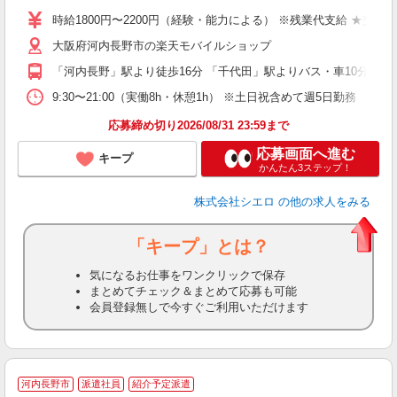
躍
時給1800円〜2200円（経験・能力による） ※残業代支給 ★交通
ー
大阪府河内長野市の楽天モバイルショップ
ピ
「河内長野」駅より徒歩16分 「千代田」駅よりバス・車10分
与
9:30〜21:00（実働8h・休憩1h） ※土日祝含めて週5日勤務
応募締め切り2026/08/31 23:59まで
応募画面へ進む
キープ
かんたん3ステップ！
株式会社シエロ
の他の求人をみる
「キープ」とは？
気になるお仕事をワンクリックで保存
まとめてチェック＆まとめて応募も可能
会員登録無しで今すぐご利用いただけます
★
河内長野市
派遣社員
紹介予定派遣
♪