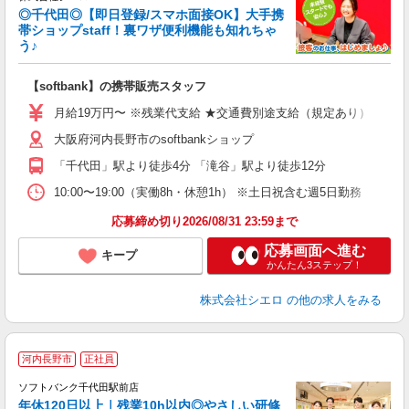
◎千代田◎【即日登録/スマホ面接OK】大手携
帯ショップstaff！裏ワザ便利機能も知れちゃ
う♪
理
【softbank】の携帯販売スタッフ
即
月給19万円〜 ※残業代支給 ★交通費別途支給（規定あり） ゜+゜・
あ
大阪府河内長野市のsoftbankショップ
K
「千代田」駅より徒歩4分 「滝谷」駅より徒歩12分
な
10:00〜19:00（実働8h・休憩1h） ※土日祝含む週5日勤務
応募締め切り2026/08/31 23:59まで
応募画面へ進む
キープ
かんたん3ステップ！
株式会社シエロ
の他の求人をみる
河内長野市
正社員
や
ソフトバンク千代田駅前店
年休120日以上｜残業10h以内◎やさしい研修