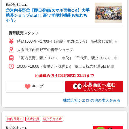
株式会社シエロ
◎河内長野◎【即日登録/スマホ面接OK】大手
携帯ショップstaff！裏ワザ便利機能も知れち
ゃう♪
理
携帯販売スタッフ
即
躍
時給1500円〜1700円（経験・能力による） ※残業代支給 ★交通
ー
大阪府河内長野市の携帯ショップ
自
「河内長野」駅よりバス・車5分 「千代田」駅よりバス・車10分
ど
10:00〜19:00（実働8h・休憩1h） ※土日祝含む週5日勤務
応募締め切り2026/08/31 23:59まで
応募画面へ進む
キープ
かんたん3ステップ！
株式会社シエロ
の他の求人をみる
★
河内長野市
派遣社員
紹介予定派遣
♪
株式会社シエロ