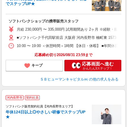
か
でステップUP★
ボ
ソフトバンクショップの携帯販売スタッフ
得
月給 230,000円 〜 335,000円 試用期間あり 2ヶ月 ※経験・能力によ
■ソフトバンク千代田駅前店 大阪府 河内長野市 楠町東 1573‐2
10:00 〜 19:00 ＜休憩時間＞1時間 【休日・休暇】 ■
応募締め切り2026/08/31 23:59まで
応募画面へ進む
キープ
かんたん3ステップ！
ＳＢヒューマンキャピタル㈱
の他の求人をみる
河内長野市
契約社員
ソフトバンク販売契約社員【河内長野市エリア】
年休124日以上◎やさしい研修でステップUP
で
★
ボ