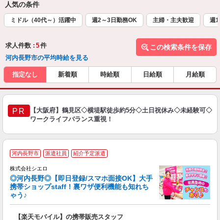
人気の条件
ミドル（40代～）活躍中
週2～3日勤務OK
主婦・主夫歓迎
週1
求人件数 :
5
件
この検索条件を保存
河内長野市の平均時給を見る
指定なし
新着順
時給順
日給順
月給順
【大阪府】鶴見区◇横堤駅徒歩約5分◇土日祝休み◇未経験可◇
PR
ワークライフバランス重視！
★
河内長野市
派遣社員
紹介予定派遣
♪
株式会社シエロ
◎河内長野◎【即日登録/スマホ面接OK】大手
携帯ショップstaff！裏ワザ便利機能も知れち
ゃう♪
理
【楽天モバイル】の携帯販売スタッフ
即