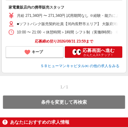
ン
家電量販店内の携帯販売スタッフ
月給 271,340円 〜 271,340円 試用期間なし ※経験・能力による 
■ソフトバンク販売契約社員【河内長野市エリア】 大阪府河内長
10:00 〜 21:00 ＜休憩時間＞1時間 シフト制（実働8時間） 
応募締め切り2026/08/31 23:59まで
応募画面へ進む
キープ
かんたん3ステップ！
ＳＢヒューマンキャピタル㈱
の他の求人をみる
1／1
条件を変更して再検索
あなたにおすすめの求人情報