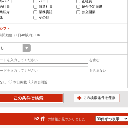
ルバイト
パート
正社員
約社員
派遣社員
紹介予定派遣
業紹介
業務委託
独立開業
託
その他
-シフト
時間勤務（1日4h以内）OK
を含む
を含まない
なし
本日掲載
締切間近
この検索条件を保存
条件で検索
52 件
の情報が見つかりました