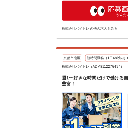
応募
かんた
株式会社バイトレ の他の求人をみる
京都市南区
短時間勤務（1日4h以内）
株式会社バイトレ（ADM811227GT24）
週1〜好きな時間だけで働ける
豊富！