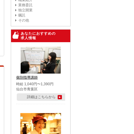
職業紹介
業務委託
独立開業
嘱託
その他
あなたにおすすめの
求人情報
個別指導講師
時給 1,040円〜1,390円
仙台市青葉区
詳細はこちらから