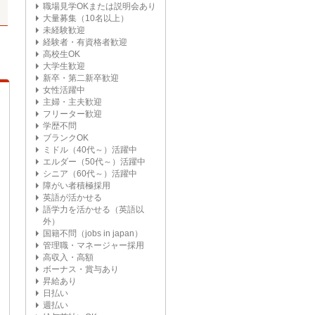
職場見学OKまたは説明会あり
大量募集（10名以上）
未経験歓迎
経験者・有資格者歓迎
高校生OK
大学生歓迎
新卒・第二新卒歓迎
女性活躍中
主婦・主夫歓迎
フリーター歓迎
学歴不問
ブランクOK
ミドル（40代～）活躍中
エルダー（50代～）活躍中
シニア（60代～）活躍中
障がい者積極採用
英語が活かせる
語学力を活かせる（英語以
外）
国籍不問（jobs in japan）
管理職・マネージャー採用
高収入・高額
ボーナス・賞与あり
昇給あり
日払い
週払い