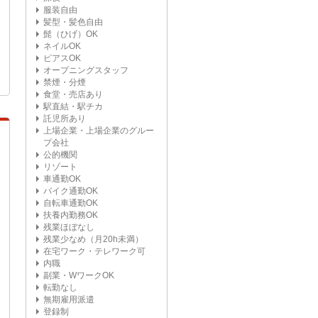
服装自由
髪型・髪色自由
髭（ひげ）OK
ネイルOK
ピアスOK
オープニングスタッフ
禁煙・分煙
食堂・売店あり
駅直結・駅チカ
託児所あり
上場企業・上場企業のグルー
プ会社
公的機関
リゾート
車通勤OK
バイク通勤OK
自転車通勤OK
扶養内勤務OK
残業ほぼなし
残業少なめ（月20h未満）
在宅ワーク・テレワーク可
内職
副業・WワークOK
転勤なし
無期雇用派遣
登録制