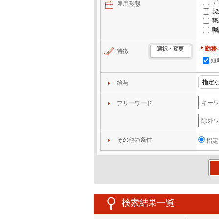
ア
雇用形態
契
職
嘱
勤務
選択・変更
特徴
短
給与
フリーワード
その他の条件
指定
この
検索結果一覧