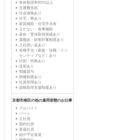
有休取得率80%以上
交通費支給
社会保険あり
社宅・寮あり
家賃補助・住宅手当有
まかない・食事補助
産休・育休取得実績あり
退職金・財形貯蓄制度あり
入社祝い金あり
各種手当（家族・役職・イン
センティブなど）あり
社割・特典あり
送迎あり
制服貸与
研修制度あり
社員登用あり
資格取得支援制度あり
京都市南区の他の雇用形態のお仕事
アルバイト
パート
正社員
契約社員
派遣社員
紹介予定派遣