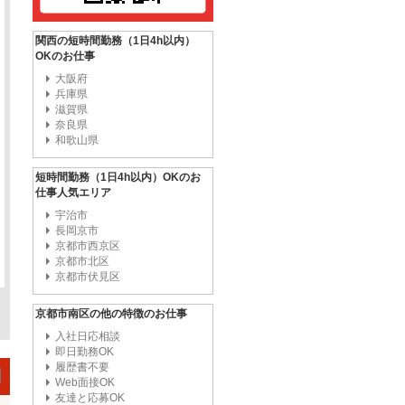
関西の短時間勤務（1日4h以内）
OKのお仕事
大阪府
兵庫県
滋賀県
奈良県
和歌山県
短時間勤務（1日4h以内）OKのお
仕事人気エリア
宇治市
長岡京市
京都市西京区
京都市北区
京都市伏見区
京都市南区の他の特徴のお仕事
入社日応相談
即日勤務OK
履歴書不要
Web面接OK
友達と応募OK