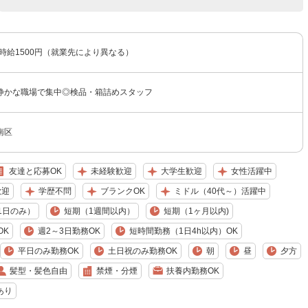
〜時給1500円（就業先により異なる）
静かな職場で集中◎検品・箱詰めスタッフ
南区
友達と応募OK
未経験歓迎
大学生歓迎
女性活躍中
歓迎
学歴不問
ブランクOK
ミドル（40代～）活躍中
1日のみ）
短期（1週間以内）
短期（1ヶ月以内)
OK
週2～3日勤務OK
短時間勤務（1日4h以内）OK
平日のみ勤務OK
土日祝のみ勤務OK
朝
昼
夕方
髪型・髪色自由
禁煙・分煙
扶養内勤務OK
あり