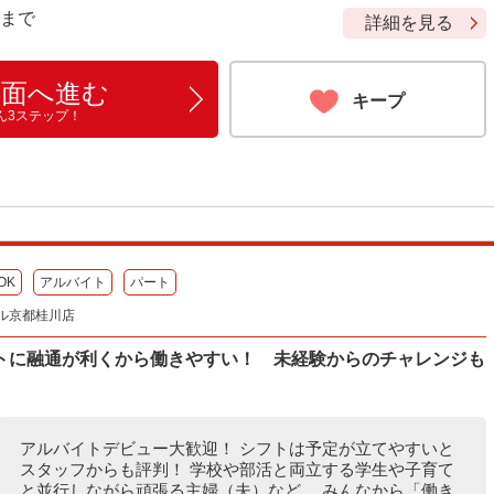
9 まで
詳細を見る
画面へ進む
キープ
ん3ステップ！
OK
アルバイト
パート
ル京都桂川店
トに融通が利くから働きやすい！ 未経験からのチャレンジも
アルバイトデビュー大歓迎！ シフトは予定が立てやすいと
スタッフからも評判！ 学校や部活と両立する学生や子育て
と並行しながら頑張る主婦（夫）など、 みんなから「働き