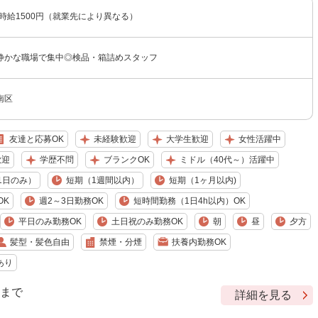
〜時給1500円（就業先により異なる）
静かな職場で集中◎検品・箱詰めスタッフ
南区
友達と応募OK
未経験歓迎
大学生歓迎
女性活躍中
歓迎
学歴不問
ブランクOK
ミドル（40代～）活躍中
1日のみ）
短期（1週間以内）
短期（1ヶ月以内)
OK
週2～3日勤務OK
短時間勤務（1日4h以内）OK
平日のみ勤務OK
土日祝のみ勤務OK
朝
昼
夕方
髪型・髪色自由
禁煙・分煙
扶養内勤務OK
あり
9 まで
詳細を見る