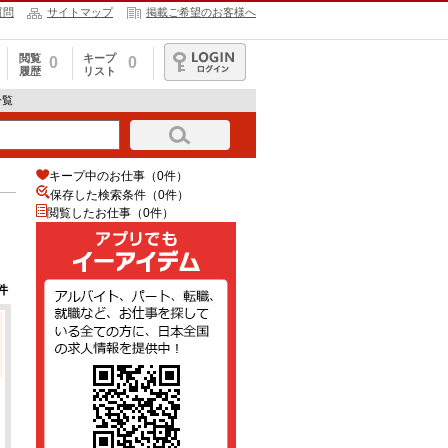
質問
サイトマップ
掲載ご希望のお客様へ
閲覧
キープ
0
0
履歴
リスト
ログイン
一覧
キープ中のお仕事（0件）
保存した検索条件（
0
件）
閲覧したお仕事（0件）
件