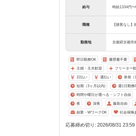
給与
時給1334円
職種
【接客なし】
勤務地
京都府京都市
即日勤務OK
履歴書不要
主婦・主夫歓迎
フリーター
日払い
週払い
単発（
短期（3ヶ月以内)
週1日勤務
時間や曜日が選べる・シフト自由
夜
深夜
服装自由
副業・WワークOK
社会保険
応募締め切り: 2026/08/31 23:5