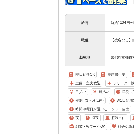
給与
時給1334円
職種
【接客なし】
勤務地
京都府京都市
即日勤務OK
履歴書不要
主婦・主夫歓迎
フリーター
日払い
週払い
単発（
短期（3ヶ月以内)
週1日勤務
時間や曜日が選べる・シフト自由
夜
深夜
服装自由
副業・WワークOK
社会保険