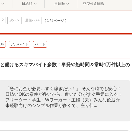
日給順
月給順
並び替え解除
2
次へ >
最後へ>>
( 1 / 2ページ )
OK
アルバイト
パート
ッと働けるスキマバイト多数！単発や短時間＆常時1万件以上の
「急にお金が必要…すぐ稼ぎたい！」 そんな時でも安心！
日払いOKの案件が多いから、働いた分がすぐ手元に入る！
フリーター・学生・Wワーカー・主婦（夫）みんな歓迎☆
未経験向けのシンプル作業が多くて、座り仕...