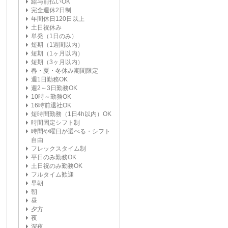
給与前払いOK
完全週休2日制
年間休日120日以上
土日祝休み
単発（1日のみ）
短期（1週間以内）
短期（1ヶ月以内）
短期（3ヶ月以内）
春・夏・冬休み期間限定
週1日勤務OK
週2～3日勤務OK
10時～勤務OK
16時前退社OK
短時間勤務（1日4h以内）OK
時間固定シフト制
時間や曜日が選べる・シフト
自由
フレックスタイム制
平日のみ勤務OK
土日祝のみ勤務OK
フルタイム歓迎
早朝
朝
昼
夕方
夜
深夜