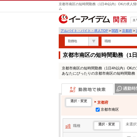
京都市南区の短時間勤務（1日4h以内）OKの求人情
ム
エ
関西
アルバイト・バイト・求人TOP
>
関西
>
京都府
>
勤務地
職種
京都市南区の短時間勤務（1日
一覧
京都市南区の短時間勤務（1日4h以内）OK
あなたにぴったりの京都市南区の短時間勤務（
勤務地で検索
通勤時間・区
選択・変更
京都府
京都市南区
未選択
選択・変更
職種