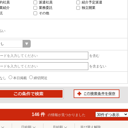
約社員
派遣社員
紹介予定派遣
業紹介
業務委託
独立開業
託
その他
払い
を含む
を含まない
なし
本日掲載
締切間近
この検索条件を保存
条件で検索
146 件
の情報が見つかりました
日給順
月給順
並び替え解除