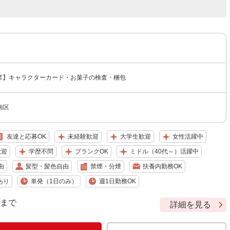
作業】キャラクターカード・お菓子の検査・梱包
南区
友達と応募OK
未経験歓迎
大学生歓迎
女性活躍中
歓迎
学歴不問
ブランクOK
ミドル（40代～）活躍中
由
髪型・髪色自由
禁煙・分煙
扶養内勤務OK
あり
単発（1日のみ）
週1日勤務OK
9 まで
詳細を見る