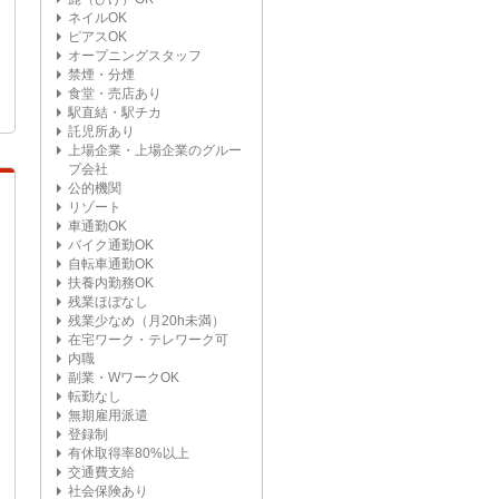
ネイルOK
ピアスOK
オープニングスタッフ
禁煙・分煙
食堂・売店あり
駅直結・駅チカ
託児所あり
上場企業・上場企業のグルー
プ会社
公的機関
リゾート
車通勤OK
バイク通勤OK
自転車通勤OK
扶養内勤務OK
残業ほぼなし
残業少なめ（月20h未満）
在宅ワーク・テレワーク可
内職
副業・WワークOK
転勤なし
無期雇用派遣
登録制
有休取得率80%以上
交通費支給
社会保険あり