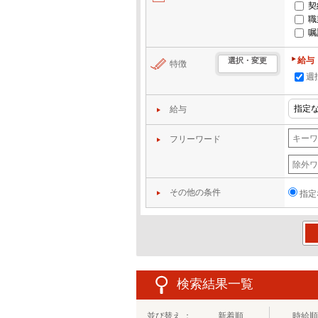
契
職
嘱
給与
選択・変更
特徴
週
給与
フリーワード
その他の条件
指定
この
検索結果一覧
並び替え ：
新着順
時給順