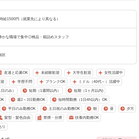
〜時給1500円（就業先により異なる）
静かな職場で集中◎検品・箱詰めスタッフ
南区
友達と応募OK
未経験歓迎
大学生歓迎
女性活躍中
歓迎
学歴不問
ブランクOK
ミドル（40代～）活躍中
1日のみ）
短期（1週間以内）
短期（1ヶ月以内)
OK
週2～3日勤務OK
短時間勤務（1日4h以内）OK
平日のみ勤務OK
土日祝のみ勤務OK
朝
昼
夕方
髪型・髪色自由
禁煙・分煙
扶養内勤務OK
あり