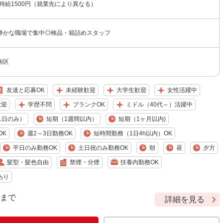
〜時給1500円（就業先により異なる）
静かな職場で集中◎検品・箱詰めスタッフ
南区
友達と応募OK
未経験歓迎
大学生歓迎
女性活躍中
歓迎
学歴不問
ブランクOK
ミドル（40代～）活躍中
1日のみ）
短期（1週間以内）
短期（1ヶ月以内)
OK
週2～3日勤務OK
短時間勤務（1日4h以内）OK
平日のみ勤務OK
土日祝のみ勤務OK
朝
昼
夕方
髪型・髪色自由
禁煙・分煙
扶養内勤務OK
あり
9 まで
詳細を見る