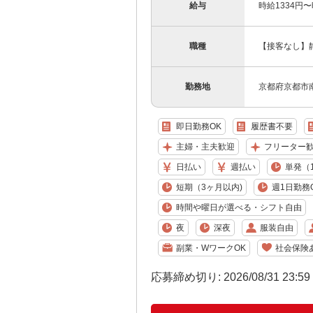
給与
時給1334円
職種
【接客なし】
勤務地
京都府京都市
即日勤務OK
履歴書不要
主婦・主夫歓迎
フリーター
日払い
週払い
単発（
短期（3ヶ月以内)
週1日勤務
時間や曜日が選べる・シフト自由
夜
深夜
服装自由
副業・WワークOK
社会保険
応募締め切り: 2026/08/31 23:5