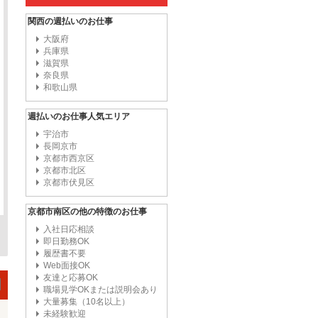
関西の週払いのお仕事
大阪府
兵庫県
滋賀県
奈良県
和歌山県
週払いのお仕事人気エリア
宇治市
長岡京市
京都市西京区
京都市北区
京都市伏見区
京都市南区の他の特徴のお仕事
入社日応相談
即日勤務OK
履歴書不要
Web面接OK
友達と応募OK
職場見学OKまたは説明会あり
大量募集（10名以上）
未経験歓迎