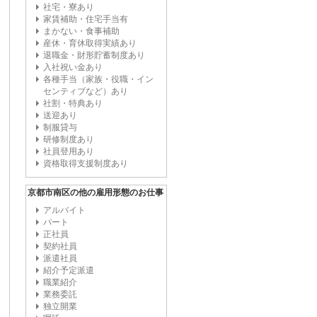
社宅・寮あり
家賃補助・住宅手当有
まかない・食事補助
産休・育休取得実績あり
退職金・財形貯蓄制度あり
入社祝い金あり
各種手当（家族・役職・イン
センティブなど）あり
社割・特典あり
送迎あり
制服貸与
研修制度あり
社員登用あり
資格取得支援制度あり
京都市南区の他の雇用形態のお仕事
アルバイト
パート
正社員
契約社員
派遣社員
紹介予定派遣
職業紹介
業務委託
独立開業