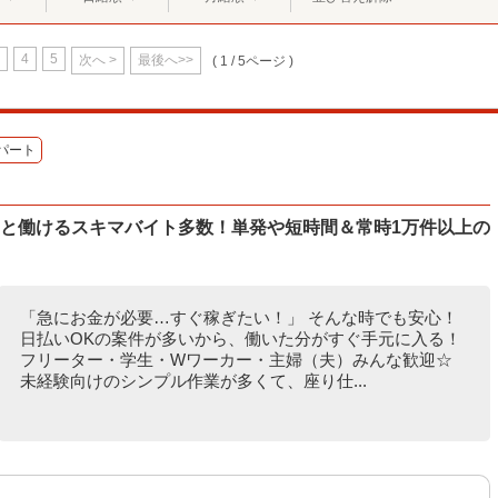
4
5
次へ >
最後へ>>
( 1 / 5ページ )
パート
ッと働けるスキマバイト多数！単発や短時間＆常時1万件以上の
「急にお金が必要…すぐ稼ぎたい！」 そんな時でも安心！
日払いOKの案件が多いから、働いた分がすぐ手元に入る！
フリーター・学生・Wワーカー・主婦（夫）みんな歓迎☆
未経験向けのシンプル作業が多くて、座り仕...