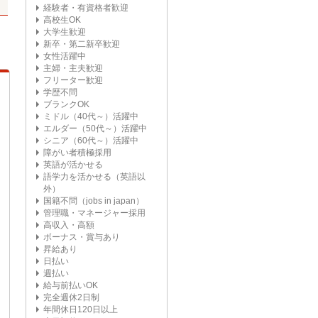
経験者・有資格者歓迎
高校生OK
大学生歓迎
新卒・第二新卒歓迎
女性活躍中
主婦・主夫歓迎
フリーター歓迎
学歴不問
ブランクOK
ミドル（40代～）活躍中
エルダー（50代～）活躍中
シニア（60代～）活躍中
障がい者積極採用
英語が活かせる
語学力を活かせる（英語以
外）
国籍不問（jobs in japan）
管理職・マネージャー採用
高収入・高額
ボーナス・賞与あり
昇給あり
日払い
週払い
給与前払いOK
完全週休2日制
年間休日120日以上