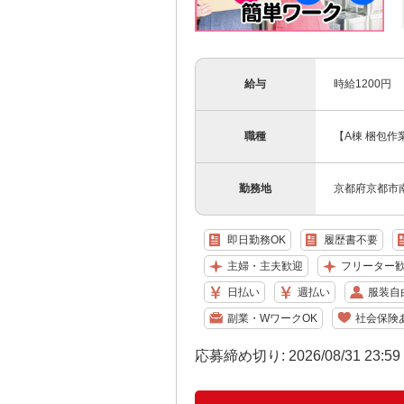
給与
時給1200円
職種
【A棟 梱包
勤務地
京都府京都市
即日勤務OK
履歴書不要
主婦・主夫歓迎
フリーター
日払い
週払い
服装自
副業・WワークOK
社会保険
応募締め切り: 2026/08/31 23:5