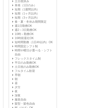
土日祝休み
単発（1日のみ）
短期（1週間以内）
短期（1ヶ月以内）
短期（3ヶ月以内）
春・夏・冬休み期間限定
週1日勤務OK
週2～3日勤務OK
10時～勤務OK
16時前退社OK
短時間勤務（1日4h以内）OK
時間固定シフト制
時間や曜日が選べる・シフト
自由
フレックスタイム制
平日のみ勤務OK
土日祝のみ勤務OK
フルタイム歓迎
早朝
朝
昼
夕方
夜
深夜
服装自由
髪型・髪色自由
髭（ひげ）OK