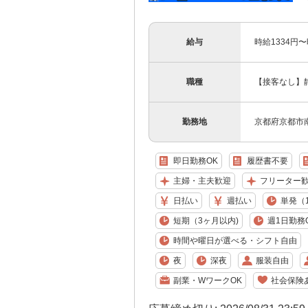
給与
時給1334円
職種
【接客なし】
勤務地
京都府京都市
即日勤務OK
履歴書不要
主婦・主夫歓迎
フリーター
日払い
週払い
単発（
短期（3ヶ月以内)
週1日勤務
時間や曜日が選べる・シフト自由
夜
深夜
服装自由
副業・WワークOK
社会保険