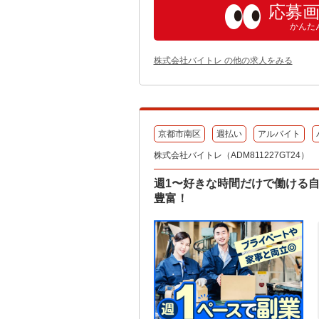
応募
かんた
株式会社バイトレ の他の求人をみる
京都市南区
週払い
アルバイト
株式会社バイトレ（ADM811227GT24）
週1〜好きな時間だけで働ける
豊富！