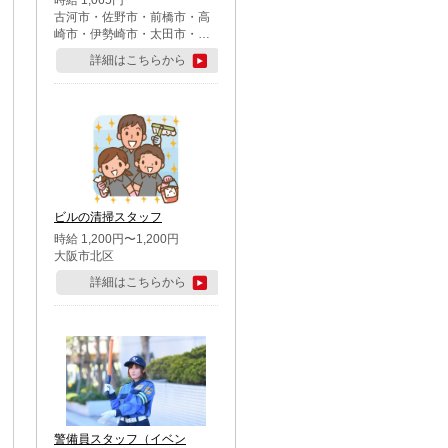
時給 1,065円
古河市・佐野市・前橋市・高
崎市・伊勢崎市・太田市・館
林市・藤岡市・大泉町・さい
詳細はこちらから
たま市北区・川越市・熊谷
市・行田市・秩父市・所沢
市・飯能市・東松山市・坂戸
市・鶴ケ島市・千葉市中央
区・市川市・松戸市・習志野
市・柏市・流山市・八千代
市・足立区・江戸川区・八王
子市・町田市
ビルの清掃スタッフ
時給 1,200円〜1,200円
大阪市北区
詳細はこちらから
警備員スタッフ（イベン