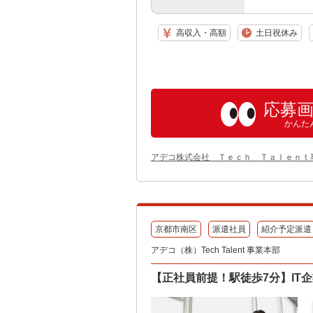
高収入・高額
土日祝休み
応募
かんた
アデコ株式会社 Ｔｅｃｈ Ｔａｌｅｎｔ
京都市南区
派遣社員
紹介予定派遣
アデコ（株）Tech Talent 事業本部
【正社員前提！駅徒歩7分】IT