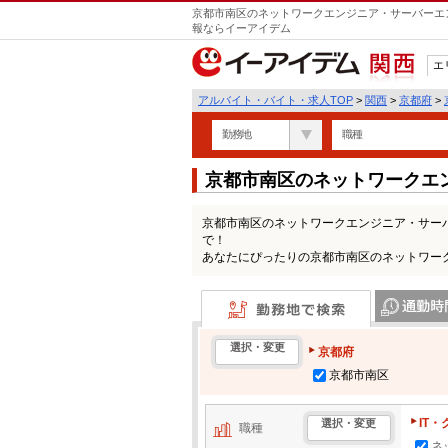
京都市南区のネットワークエンジニア・サーバーエン
報ならイーアイデム
エ
関西
アルバイト・バイト・求人TOP
>
関西
>
京都府
>
勤務地
職種
京都市南区のネットワークエ
パートの求人情報一覧
京都市南区のネットワークエンジニア・サー
で！
あなたにぴったりの京都市南区のネットワー
勤務地で検索
通勤時間・区
選択・変更
京都府
京都市南区
IT
選択・変更
職種
ネ