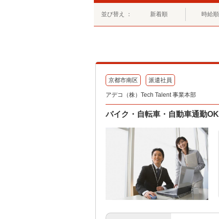
並び替え ：
新着順
時給順
京都市南区
派遣社員
アデコ（株）Tech Talent 事業本部
バイク・自転車・自動車通勤O