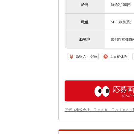
給与
時給2,100円
職種
SE（制御系
勤務地
京都府京都市
高収入・高額
土日祝休み
応募
かんた
アデコ株式会社 Ｔｅｃｈ Ｔａｌｅｎｔ