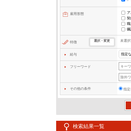
ア
雇用形態
契
職
嘱
未選択
選択・変更
特徴
給与
フリーワード
その他の条件
指定
この
検索結果一覧