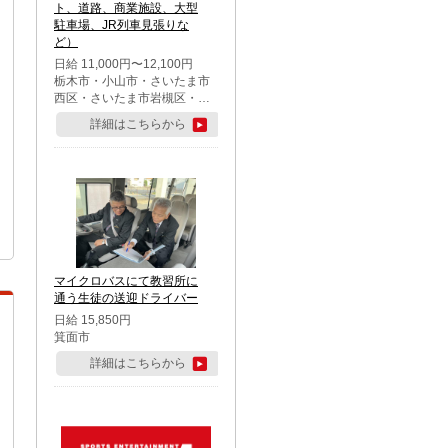
ト、道路、商業施設、大型
駐車場、JR列車見張りな
ど）
日給 11,000円〜12,100円
栃木市・小山市・さいたま市
西区・さいたま市岩槻区・久
喜市・蓮田市
詳細はこちらから
マイクロバスにて教習所に
通う生徒の送迎ドライバー
日給 15,850円
箕面市
詳細はこちらから