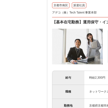
京都市南区
派遣社員
アデコ（株）Tech Talent 事業本部
【基本在宅勤務】運用保守・イ
給与
時給2,300円
職種
ネットワーク
勤務地
京都府京都市