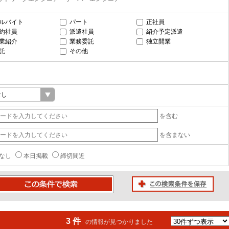
ルバイト
パート
正社員
約社員
派遣社員
紹介予定派遣
業紹介
業務委託
独立開業
託
その他
を含む
を含まない
なし
本日掲載
締切間近
この検索条件を保存
条件で検索
3 件
の情報が見つかりました