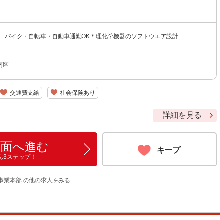
） バイク・自転車・自動車通勤OK＊理化学機器のソフトウエア設計
南区
交通費支給
社会保険あり
詳細を見る
画面へ進む
キープ
ん3ステップ！
事業本部 の他の求人をみる