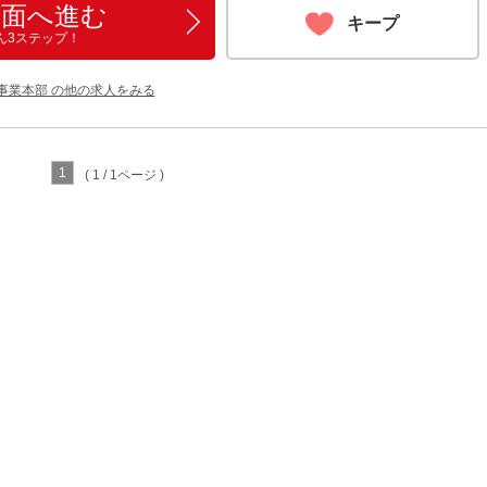
画面へ進む
キープ
ん3ステップ！
事業本部 の他の求人をみる
1
( 1 / 1ページ )