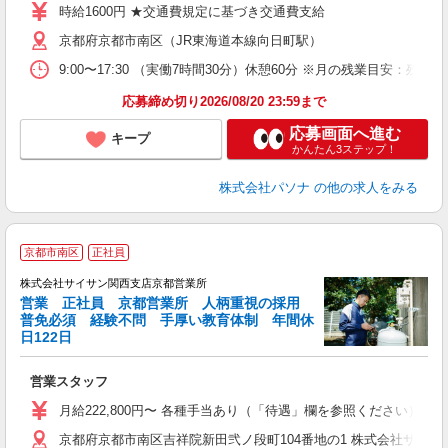
時給1600円 ★交通費規定に基づき交通費支給
京都府京都市南区（JR東海道本線向日町駅）
9:00〜17:30 （実働7時間30分）休憩60分 ※月の残業目安
応募締め切り2026/08/20 23:59まで
応募画面へ進む
キープ
かんたん3ステップ！
株式会社パソナ
の他の求人をみる
京都市南区
正社員
株式会社サイサン関西支店京都営業所
営業 正社員 京都営業所 人柄重視の採用
普免必須 経験不問 手厚い教育体制 年間休
日122日
い
し
営業スタッフ
月給222,800円〜 各種手当あり（「待遇」欄を参照ください）
京都府京都市南区吉祥院新田弐ノ段町104番地の1 株式会社サイサ