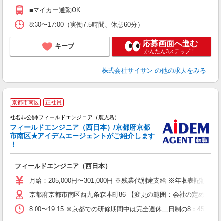
■マイカー通勤OK
8:30〜17:00（実働7.5時間、休憩60分）
応募画面へ進む
キープ
かんたん3ステップ！
株式会社サイサン
の他の求人をみる
京都市南区
正社員
社名非公開/フィールドエンジニア（鹿児島）
フィールドエンジニア（西日本）/京都府京都
市南区★アイデムエージェントがご紹介します
！
で
フィールドエンジニア（西日本）
月給：205,000円〜301,000円 ※残業代別途支給 ※年収表
京都府京都市南区西九条森本町86 【変更の範囲：会社の定める場
8:00〜19:15 ※京都での研修期間中は完全週休二日制の8：45〜