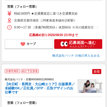
交
営業（フォロー営業）
ほ
時給1600円 ★交通費規定に基づき交通費支給
京都府京都市南区（JR東海道本線向日町駅）
9:00〜17:30 （実働7時間30分）休憩60分 ※月の残業目
応募締め切り2026/08/20 23:59まで
応募画面へ進む
キープ
かんたん3ステップ！
株式会社パソナ
の他の求人をみる
3
京都市南区
紹介予定派遣
新着
株式会社パソナ・京都/KNS600113658601
【向日町・長岡京・大山崎エリア】出版業界／
未経験OK／正社員／DTP・広告デザインのお
仕事です
し
交
営業（フォロー営業）
煙