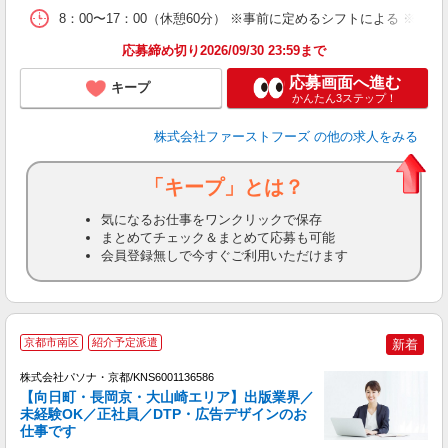
8：00〜17：00（休憩60分） ※事前に定めるシフトによる ※
応募締め切り2026/09/30 23:59まで
応募画面へ進む
キープ
かんたん3ステップ！
株式会社ファーストフーズ
の他の求人をみる
「キープ」とは？
気になるお仕事をワンクリックで保存
まとめてチェック＆まとめて応募も可能
会員登録無しで今すぐご利用いただけます
3
京都市南区
紹介予定派遣
新着
株式会社パソナ・京都/KNS6001136586
【向日町・長岡京・大山崎エリア】出版業界／
未経験OK／正社員／DTP・広告デザインのお
仕事です
し