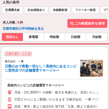
人気の条件
交通費支給
社会保険あり
未経験歓迎
フリーター歓迎
ブラ
求人件数 :
5
件
この検索条件を保存
京都市南区の平均時給を見る
指定なし
新着順
時給順
日給順
月給順
京都市南区
正社員
株式会社 一番
日勤のみで夜勤一切なし！高校内にあるコンビ
ニ型売店での店舗運営マネージャー
ネ
高校内コンビニの店舗運営マネージャー
月給：231,000円〜 ※経験・能力を考慮の上、決定いたします。
①②どちらにもご勤務いただきます ①株式会社 一番 〒601-804
近鉄「東寺」駅より徒歩5分 地下鉄「九条」駅より徒歩9分（京都