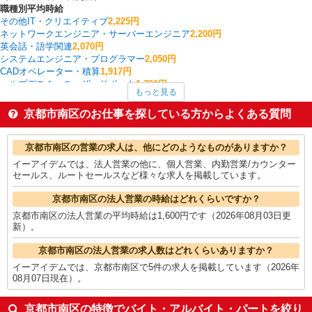
職種別平均時給
その他IT・クリエイティブ
2,225円
ネットワークエンジニア・サーバーエンジニア
2,200円
英会話・語学関連
2,070円
システムエンジニア・プログラマー
2,050円
CADオペレーター・積算
1,917円
ヘルプデスク・ユーザーサポート
1,700円
もっと見る
研究開発・分析評価
1,675円
WEBデザイナー・コーダー・WEBオペレーター
1,600円
京都市南区のお仕事を探している方からよくある質問
法人営業
1,600円
薬剤師
1,590円
京都市南区の他の職種の平均時給を見る
京都市南区の営業の求人は、他にどのようなものがありますか？
イーアイデムでは、法人営業の他に、個人営業、内勤営業/カウンター
セールス、ルートセールスなど様々な求人を掲載しています。
京都市南区の法人営業の時給はどれくらいですか？
京都市南区の法人営業の平均時給は1,600円です（2026年08月03日更
新）。
京都市南区の法人営業の求人数はどれくらいありますか？
イーアイデムでは、京都市南区で5件の求人を掲載しています（2026年
08月07日現在）。
京都市南区の特徴でバイト・アルバイト・パートを絞り