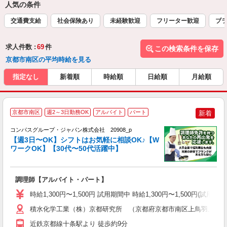
人気の条件
交通費支給
社会保険あり
未経験歓迎
フリーター歓迎
ブラ
求人件数 :
69
件
この検索条件を保存
京都市南区の平均時給を見る
指定なし
新着順
時給順
日給順
月給順
京都市南区
週2～3日勤務OK
アルバイト
パート
新着
コンパスグループ・ジャパン株式会社 20908_p
く
【週3日〜OK】シフトはお気軽に相談OK♪【W
ワークOK】【30代〜50代活躍中】
大
調理師【アルバイト・パート】
入
歓
時給1,300円〜1,500円 試用期間中 時給1,300円〜1,500円
～
用
積水化学工業（株）京都研究所 （京都府京都市南区上鳥羽上調子町
務
近鉄京都線十条駅より 徒歩約9分
養