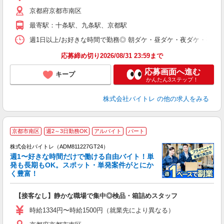
（
京都府京都市南区
短
K
最寄駅：十条駅、九条駅、京都駅
日
髪
週1日以上/お好きな時間で勤務◎ 朝ダケ・昼ダケ・夜ダケ・夜勤など、 ご自
応募締め切り2026/08/31 23:59まで
応募画面へ進む
キープ
かんたん3ステップ！
株式会社バイトレ
の他の求人をみる
京都市南区
週2～3日勤務OK
アルバイト
パート
株式会社バイトレ（ADM811227GT24）
週1〜好きな時間だけで働ける自由バイト！単
発も長期もOK。スポット・単発案件がとにか
も
く豊富！
気
【接客なし】静かな職場で集中◎検品・箱詰めスタッフ
即
活
時給1334円〜時給1500円（就業先により異なる）
（