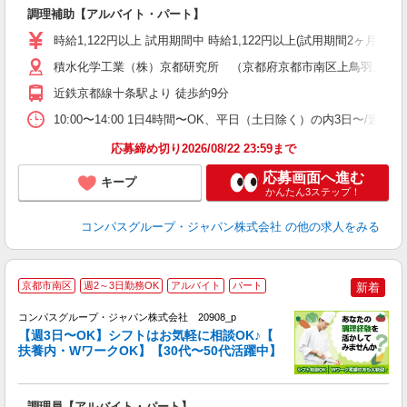
調理補助【アルバイト・パート】
入
歓
時給1,122円以上 試用期間中 時給1,122円以上(試用期間2ヶ月
～
用
積水化学工業（株）京都研究所 （京都府京都市南区上鳥羽上調子町
務
近鉄京都線十条駅より 徒歩約9分
昼
10:00〜14:00 1日4時間〜OK、平日（土日除く）の内3日〜/週
応募締め切り2026/08/22 23:59まで
応募画面へ進む
キープ
かんたん3ステップ！
コンパスグループ・ジャパン株式会社
の他の求人をみる
京都市南区
週2～3日勤務OK
アルバイト
パート
新着
コンパスグループ・ジャパン株式会社 20908_p
く
【週3日〜OK】シフトはお気軽に相談OK♪【
扶養内・WワークOK】【30代〜50代活躍中】
大
調理員【アルバイト・パート】