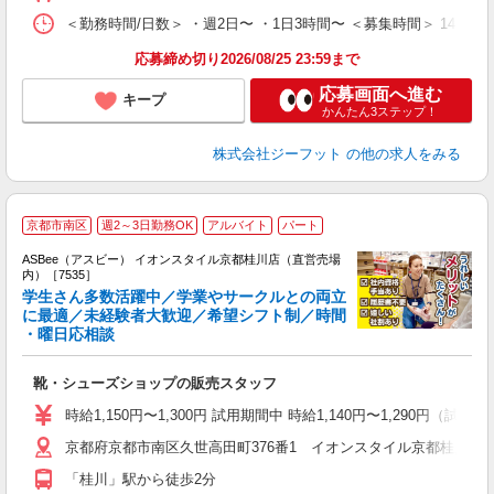
＜勤務時間/日数＞ ・週2日〜 ・1日3時間〜 ＜募集時間＞ 14:
応募締め切り2026/08/25 23:59まで
応募画面へ進む
キープ
かんたん3ステップ！
株式会社ジーフット
の他の求人をみる
京都市南区
週2～3日勤務OK
アルバイト
パート
ASBee（アスビー） イオンスタイル京都桂川店（直営売場
内）［7535］
学生さん多数活躍中／学業やサークルとの両立
に最適／未経験者大歓迎／希望シフト制／時間
・曜日応相談
続
履
靴・シューズショップの販売スタッフ
活
j
時給1,150円〜1,300円 試用期間中 時給1,140円〜1,290円（
迎
京都府京都市南区久世高田町376番1 イオンスタイル京都桂川店
費
「桂川」駅から徒歩2分