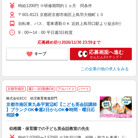
経
時給1200円 ※研修期間約１ヵ月 同条件
歓
〒601-8121 京都府京都市南区上鳥羽大物町１０
エ
休
自転車、バス、電車通勤ＯＫ 近鉄上鳥羽口駅より徒歩8分
自
与
9：00〜14：00 平日週3日程度
応募締め切り2026/11/30 23:59まで
応募画面へ進む
キープ
かんたん3ステップ！
この企業
の他の求人をみる
／
京都市南区
週2～3日勤務OK
アルバイト
パート
ス
株式会社ECC 幼児教育推進部門
京都市南区東九条宇賀辺町【こども英会話講師
ス
】ブランクOK◆週2日からOK◆時間・曜日応
相談◆
ら
昇
幼稚園・保育園での子ども英会話教室の先生
力
内
時給2,070円〜2,570円 ※2年目以降、経験・能力を考慮し昇給有 