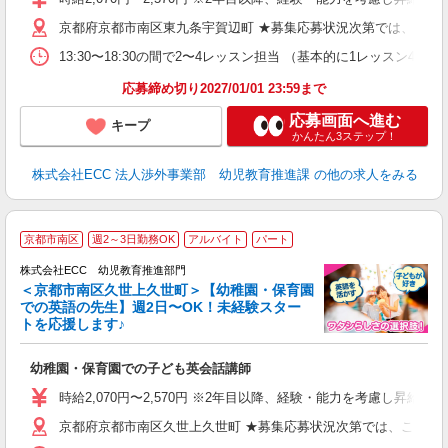
京都府京都市南区東九条宇賀辺町 ★募集応募状況次第では、この
13:30〜18:30の間で2〜4レッスン担当 （基本的に1レッスン4
応募締め切り2027/01/01 23:59まで
応募画面へ進む
キープ
かんたん3ステップ！
株式会社ECC 法人渉外事業部 幼児教育推進課
の他の求人をみる
京都市南区
週2～3日勤務OK
アルバイト
パート
株式会社ECC 幼児教育推進部門
＜京都市南区久世上久世町＞【幼稚園・保育園
での英語の先生】週2日〜OK！未経験スター
トを応援します♪
て
マ
幼稚園・保育園での子ども英会話講師
昇
力
時給2,070円〜2,570円 ※2年目以降、経験・能力を考慮し昇給有 
内
京都府京都市南区久世上久世町 ★募集応募状況次第では、このエ