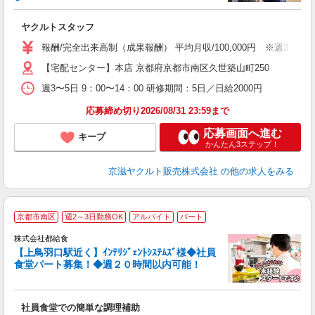
仕
ヤクルトスタッフ
未
ア
報酬/完全出来高制（成果報酬） 平均月収/100,000円 ※週3
業
【宅配センター】本店 京都府京都市南区久世築山町250
登
週3〜5日 9：00〜14：00 研修期間：5日／日給2000円
応募締め切り2026/08/31 23:59まで
応募画面へ進む
キープ
かんたん3ステップ！
京滋ヤクルト販売株式会社
の他の求人をみる
京都市南区
週2～3日勤務OK
アルバイト
パート
株式会社都給食
【上鳥羽口駅近く】ｲﾝﾃﾘｼﾞｪﾝﾄｼｽﾃﾑｽﾞ様◆社員
食堂パート募集！◆週２０時間以内可能！
仕
社員食堂での簡単な調理補助
入