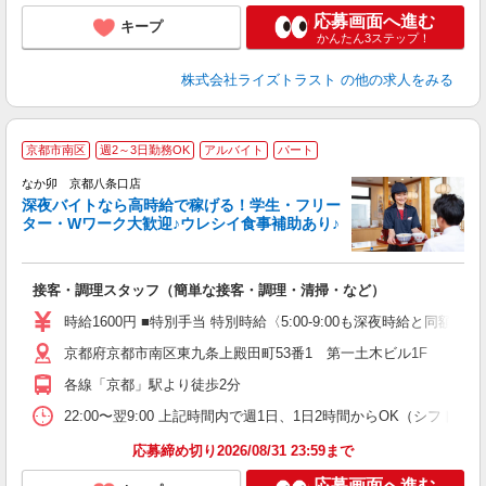
応募画面へ進む
キープ
かんたん3ステップ！
株式会社ライズトラスト
の他の求人をみる
京都市南区
週2～3日勤務OK
アルバイト
パート
ん
なか卯 京都八条口店
深夜バイトなら高時給で稼げる！学生・フリー
ター・Wワーク大歓迎♪ウレシイ食事補助あり♪
助
と
接客・調理スタッフ（簡単な接客・調理・清掃・など）
未
務
時給1600円 ■特別手当 特別時給〈5:00-9:00も深夜時給と同額〉
O
京都府京都市南区東九条上殿田町53番1 第一土木ビル1F
社
各線「京都」駅より徒歩2分
22:00〜翌9:00 上記時間内で週1日、1日2時間からOK（シフト
応募締め切り2026/08/31 23:59まで
応募画面へ進む