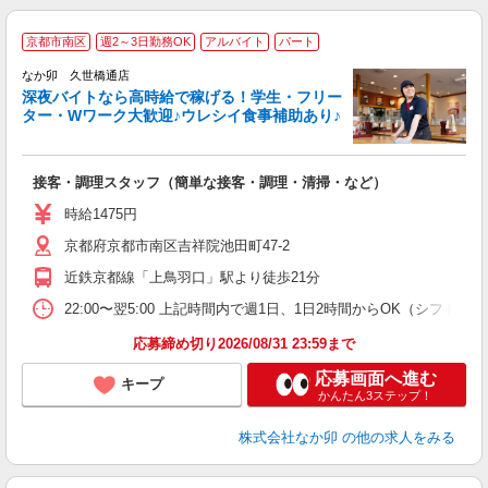
京都市南区
週2～3日勤務OK
アルバイト
パート
ん
なか卯 久世橋通店
深夜バイトなら高時給で稼げる！学生・フリー
ター・Wワーク大歓迎♪ウレシイ食事補助あり♪
助
と
接客・調理スタッフ（簡単な接客・調理・清掃・など）
未
日
時給1475円
K
京都府京都市南区吉祥院池田町47-2
い
近鉄京都線「上鳥羽口」駅より徒歩21分
22:00〜翌5:00 上記時間内で週1日、1日2時間からOK（シフト
応募締め切り2026/08/31 23:59まで
応募画面へ進む
キープ
かんたん3ステップ！
株式会社なか卯
の他の求人をみる