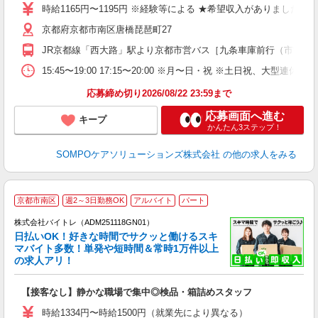
助
時給1165円〜1195円 ※経験等による ★希望収入がありま
京都府京都市南区唐橋琵琶町27
JR京都線「西大路」駅より京都市営バス［九条車庫前行（市営20
15:45〜19:00 17:15〜20:00 ※月〜日・祝 ※土
応募締め切り2026/08/22 23:59まで
応募画面へ進む
キープ
かんたん3ステップ！
SOMPOケアソリューションズ株式会社
の他の求人をみる
京都市南区
週2～3日勤務OK
アルバイト
パート
株式会社バイトレ（ADM251118GN01）
く
日払いOK！好きな時間でサクッと働けるスキ
マバイト多数！単発や短時間＆常時1万件以上
☆
の求人アリ！
験
【接客なし】静かな職場で集中◎検品・箱詰めスタッフ
即
活
時給1334円〜時給1500円（就業先により異なる）