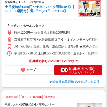
丸亀製麺イオンモール京都桂川店
土日祝時給1400円〜★車・バイク通勤OK◎【
シフト1週間毎】週2日〜／1日3h〜OK◎
ル
キッチン・ホールスタッフ
入
者
時給1200円〜 ☆土日祝は時給200円UP!!
不
京都府京都市南区久世高田町３７６－１イオンモール京都桂川３
中
り
JR「桂川駅」直結、阪急「洛西口駅」徒歩5分 ★駅チカで通勤楽
勤
務
平日8:00〜18:00 土日8:00〜22:00の間で、週2日
禁
応募締め切り2026/08/31 23:59まで
応募画面へ進む
キープ
かんたん3ステップ！
株式会社丸亀製麺
の他の求人をみる
京都市南区
週2～3日勤務OK
業務委託
京滋ヤクルト販売株式会社／塔南センター