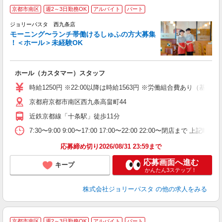
京都市南区
週2～3日勤務OK
アルバイト
パート
ジョリーパスタ 西九条店
モーニング〜ランチ帯働けるしゅふの方大募集
！＜ホール＞未経験OK
ま
ホール（カスタマー）スタッフ
未
内
時給1250円 ※22:00以降は時給1563円 ※労働組合費あり（基本
京都府京都市南区西九条高畠町44
近鉄京都線「十条駅」徒歩11分
7:30〜9:00 9:00〜17:00 17:00〜22:00 22:0
応募締め切り2026/08/31 23:59まで
応募画面へ進む
キープ
かんたん3ステップ！
株式会社ジョリーパスタ
の他の求人をみる
京都市南区
週2～3日勤務OK
アルバイト
パート