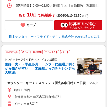
【勤務時間】9:00〜22:00／3時間以上 【出勤日数】週2日以
10
あと
日
で掲載終了
(2026/08/19 23:59まで)
応募画面へ進む
キープ
かんたん3ステップ！
日本ケンタッキー・フライド・チキン株式会社
の他の求人をみる
京都市南区
週2～3日勤務OK
アルバイト
パート
ケンタッキーフライドチキン イオン洛南店
主婦（夫）・学生必見！ シフトに融通が利く
から働きやすい！ 未経験からのチャレンジも
大歓迎♪
見
カウンター・キッチンスタッフ ＜優先募集日時＞土日祝 フルタイム
未
ダ
時給1130円
昇
京都府京都市南区吉祥院御池町31
上
補
イオン洛南SC1F