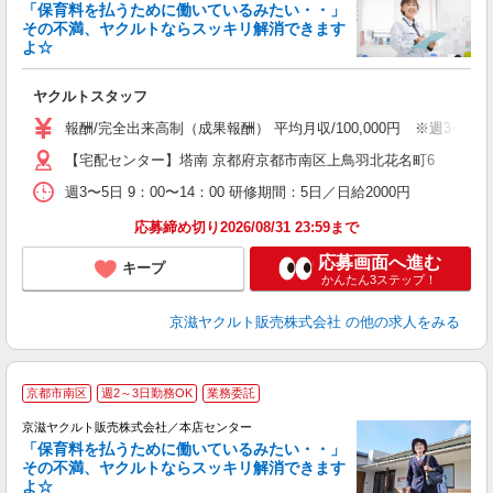
「保育料を払うために働いているみたい・・」
その不満、ヤクルトならスッキリ解消できます
よ☆
仕
ヤクルトスタッフ
未
ア
報酬/完全出来高制（成果報酬） 平均月収/100,000円 ※週3
業
【宅配センター】塔南 京都府京都市南区上鳥羽北花名町6
登
週3〜5日 9：00〜14：00 研修期間：5日／日給2000円
応募締め切り2026/08/31 23:59まで
応募画面へ進む
キープ
かんたん3ステップ！
京滋ヤクルト販売株式会社
の他の求人をみる
京都市南区
週2～3日勤務OK
業務委託
京滋ヤクルト販売株式会社／本店センター
「保育料を払うために働いているみたい・・」
その不満、ヤクルトならスッキリ解消できます
よ☆