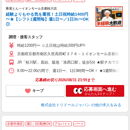
豚屋とん一イオンモール京都桂川店
経験よりもやる気を重視！土日祝時給1400円
〜★【シフト1週間毎】週1日〜／1日3h〜OK
◎
面
調理・接客スタッフ
入
験
時給1200円〜 ☆土日祝は時給200円UP!!
ー
京都府京都市南区久世高田町３７６－１イオンモール京都桂川３
代
休
JR「桂川駅」直結、阪急「洛西口駅」徒歩5分 ★駅チカで通勤楽
時
み
8:00〜22:00の間で、週1日〜、1日3時間〜OK！ ★1週
応募締め切り2026/08/31 23:59まで
応募画面へ進む
キープ
かんたん3ステップ！
株式会社トリドールジャパン
の他の求人をみる
京都市南区
週2～3日勤務OK
アルバイト
パート