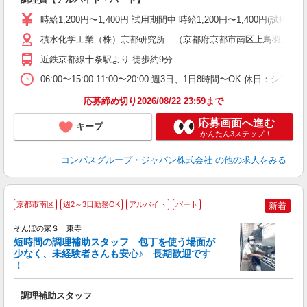
入
歓
時給1,200円〜1,400円 試用期間中 時給1,200円〜1,400円
～
用
積水化学工業（株）京都研究所 （京都府京都市南区上鳥羽上調子町
K
近鉄京都線十条駅より 徒歩約9分
煙
06:00〜15:00 11:00〜20:00 週3日、1日8時間〜OK 休日：
応募締め切り2026/08/22 23:59まで
応募画面へ進む
キープ
かんたん3ステップ！
コンパスグループ・ジャパン株式会社
の他の求人をみる
京都市南区
週2～3日勤務OK
アルバイト
パート
新着
そんぽの家Ｓ 東寺
短時間の調理補助スタッフ 包丁を使う場面が
少なく、未経験者さんも安心♪ 長期歓迎です
策
！
週
歓
調理補助スタッフ
賞