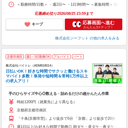
＜勤務時間/日数＞ ・週2日〜 ・1日3時間〜 ＜募集時間＞ 14:
応募締め切り2026/08/25 23:59まで
応募画面へ進む
キープ
かんたん3ステップ！
株式会社ジーフット
の他の求人をみる
京都市南区
週2～3日勤務OK
アルバイト
パート
株式会社バイトレ（ADM818014）
く
日払いOK！好きな時間でサクッと働けるスキ
マバイト多数！単発や短時間＆常時1万件以上
☆
の求人アリ！
験
手のひらサイズ中心◎数える・詰めるだけの超かんたん作業
即
活
時給1200円（就業先により異なる）
（
京都府京都市南区
短
K
「十条(京都市営)」より徒歩で5分 「京都」より徒歩で20分 「十条
日
髪
週1日以上/お好きな時間で勤務◎ 朝ダケ・昼ダケ・夜ダケ・夜勤など、 ご自