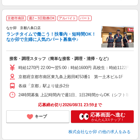
京都市南区
週2～3日勤務OK
アルバイト
パート
気
なか卯 京都八条口店
ランチタイムで働こう！扶養内・短時間OK！
なか卯で主婦に人気のパート募集中♪
き
接客・調理スタッフ（簡単な接客・調理・清掃・など）
未
O
時給1270円 22:00〜翌5:00：時給1600円 高校生：時給1122円 
K
京都府京都市南区東九条上殿田町53番1 第一土木ビル1F
各線「京都」駅より徒歩2分
24時間募集 上記時間内で週1日、1日2時間からOK（シフト制） 
応募締め切り2026/08/31 23:59まで
応募画面へ進む
キープ
かんたん3ステップ！
株式会社なか卯
の他の求人をみる