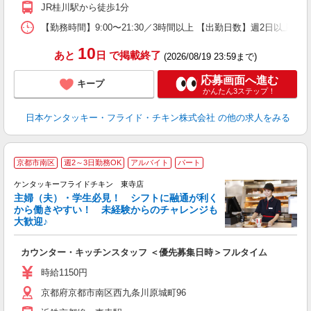
補
JR桂川駅から徒歩1分
【勤務時間】9:00〜21:30／3時間以上 【出勤日数】週2日以
10
あと
日
で掲載終了
(2026/08/19 23:59まで)
応募画面へ進む
キープ
かんたん3ステップ！
日本ケンタッキー・フライド・チキン株式会社
の他の求人をみる
京都市南区
週2～3日勤務OK
アルバイト
パート
ケンタッキーフライドチキン 東寺店
主婦（夫）・学生必見！ シフトに融通が利く
から働きやすい！ 未経験からのチャレンジも
大歓迎♪
見
カウンター・キッチンスタッフ ＜優先募集日時＞フルタイム
未
ダ
時給1150円
昇
京都府京都市南区西九条川原城町96
K
か