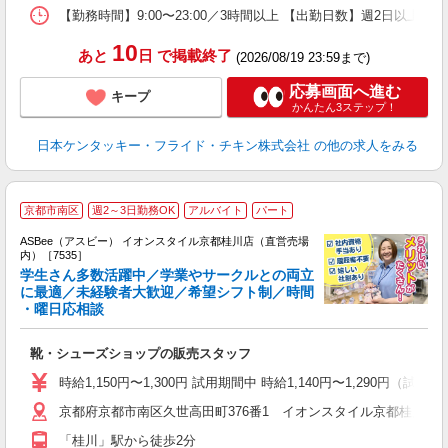
【勤務時間】9:00〜23:00／3時間以上 【出勤日数】週2日以
10
あと
日
で掲載終了
(2026/08/19 23:59まで)
応募画面へ進む
キープ
かんたん3ステップ！
日本ケンタッキー・フライド・チキン株式会社
の他の求人をみる
京都市南区
週2～3日勤務OK
アルバイト
パート
ASBee（アスビー） イオンスタイル京都桂川店（直営売場
内）［7535］
学生さん多数活躍中／学業やサークルとの両立
に最適／未経験者大歓迎／希望シフト制／時間
・曜日応相談
続
履
靴・シューズショップの販売スタッフ
活
j
時給1,150円〜1,300円 試用期間中 時給1,140円〜1,290円（
迎
京都府京都市南区久世高田町376番1 イオンスタイル京都桂川店
費
「桂川」駅から徒歩2分