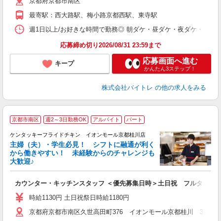
京都府京都市南区
短
K
最寄駅：西大路駅、梅小路京都西駅、東寺駅
日
髪
週1日以上/お好きな時間で勤務◎ 朝ダケ・昼ダケ・夜ダケ・夜勤など、 ご自
応募締め切り2026/08/31 23:59まで
応募画面へ進む
キープ
かんたん3ステップ！
株式会社バイトレ
の他の求人をみる
京都市南区
週2～3日勤務OK
アルバイト
パート
ケンタッキーフライドチキン イオンモール京都桂川店
主婦（夫）・学生必見！ シフトに融通が利く
から働きやすい！ 未経験からのチャレンジも
大歓迎♪
見
カウンター・キッチンスタッフ ＜優先募集日時＞土日祝 フルタイム
未
ダ
時給1130円 土日祝祭日時給1180円
昇
京都府京都市南区久世高田町376 イオンモール京都桂川 3F
上