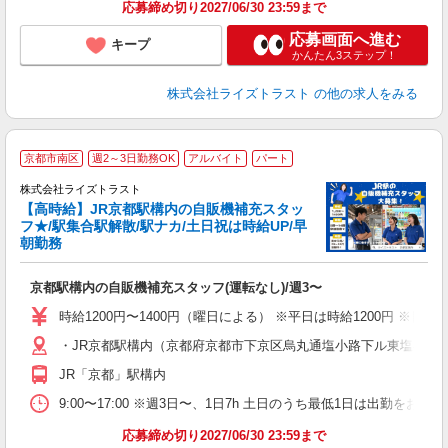
応募締め切り2027/06/30 23:59まで
応募画面へ進む
キープ
かんたん3ステップ！
株式会社ライズトラスト
の他の求人をみる
京都市南区
週2～3日勤務OK
アルバイト
パート
／
株式会社ライズトラスト
【高時給】JR京都駅構内の自販機補充スタッ
フ★/駅集合駅解散/駅ナカ/土日祝は時給UP/早
朝勤務
建
履
京都駅構内の自販機補充スタッフ(運転なし)/週3〜
～
O
時給1200円〜1400円（曜日による） ※平日は時給1200円 ※日・
り
・JR京都駅構内（京都府京都市下京区烏丸通塩小路下ル東塩小路
JR「京都」駅構内
9:00〜17:00 ※週3日〜、1日7h 土日のうち最低1日は出勤をお
応募締め切り2027/06/30 23:59まで