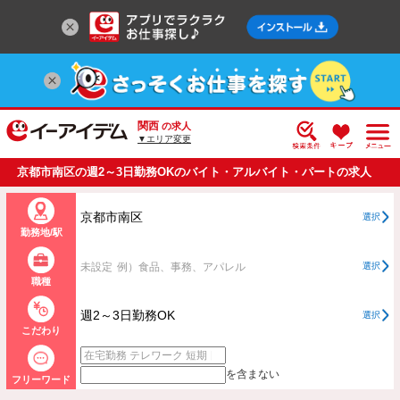
関西
の求人
▼エリア変更
京都市南区の週2～3日勤務OKのバイト・アルバイト・パートの求人
情報一覧
京都市南区
選択
勤務地/駅
未設定
例）食品、事務、アパレル
選択
職種
週2～3日勤務OK
選択
こだわり
を含まない
フリーワード