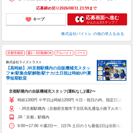
応募締め切り2026/08/31 23:59まで
応募画面へ進む
キープ
かんたん3ステップ！
株式会社バイトレ
の他の求人をみる
＼
京都市南区
週2～3日勤務OK
アルバイト
パート
株式会社ライズトラスト
【高時給】JR京都駅構内の自販機補充スタッ
フ★/駅集合駅解散/駅ナカ/土日祝は時給UP/夏
季短期歓迎
験
履
京都駅構内の自販機補充スタッフ(運転なし)/週2〜
～
O
時給1200円 ※平日は時給1200円 ※日・祝日の内、指定日は200円
り
・JR京都駅構内（京都府京都市下京区烏丸通塩小路下ル東塩小路
JR「京都」駅構内
9:00〜17:00 ※週2日〜、1日7h 土日のうち最低1日は出勤をお