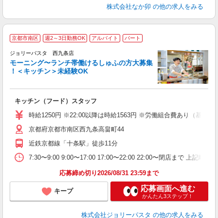
株式会社なか卯
の他の求人をみる
京都市南区
週2～3日勤務OK
アルバイト
パート
ジョリーパスタ 西九条店
モーニング〜ランチ帯働けるしゅふの方大募集
！＜キッチン＞未経験OK
ピ
キッチン（フード）スタッフ
未
内
時給1250円 ※22:00以降は時給1563円 ※労働組合費あり（基本
京都府京都市南区西九条高畠町44
近鉄京都線「十条駅」徒歩11分
7:30〜9:00 9:00〜17:00 17:00〜22:00 22:0
応募締め切り2026/08/31 23:59まで
応募画面へ進む
キープ
かんたん3ステップ！
株式会社ジョリーパスタ
の他の求人をみる