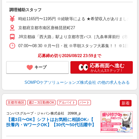
ー
調理補助スタッフ
O
時給1165円〜1195円 ※経験等による ★希望収入がありま
京都府京都市南区唐橋琵琶町27
JR京都線「西大路」駅より京都市営バス［九条車庫前行（市営20
07:00〜08:30 ※月〜日・祝 ※早朝スタッフ大募集！！ 
応募締め切り2026/08/22 23:59まで
応募画面へ進む
キープ
かんたん3ステップ！
SOMPOケアソリューションズ株式会社
の他の求人をみる
京都市南区
週2～3日勤務OK
アルバイト
パート
新着
コンパスグループ・ジャパン株式会社 20908_p
く
【週3日〜OK】シフトはお気軽に相談OK♪【
扶養内・WワークOK】【30代〜50代活躍中】
大