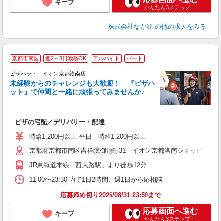
キープ
かんたん3ステップ！
株式会社なか卯
の他の求人をみる
京都市南区
週2～3日勤務OK
アルバイト
パート
ピザハット イオン京都洛南店
未経験からのチャレンジも大歓迎！ 『ピザハ
ット』で仲間と一緒に頑張ってみませんか♪
続
ピザの宅配／デリバリー・配達
未
ア
時給1,200円以上 平日 時給1,200円以上
～
京都府京都市南区吉祥院御池町31 イオン京都洛南ショッピングセ
社
JR東海道本線「西大路駅」より徒歩12分
11:00〜23:30 内で1日2時間、週1日から応相談
応募締め切り2026/08/31 23:59まで
応募画面へ進む
キープ
かんたん3ステップ！