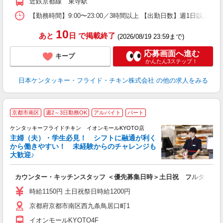
近鉄京都線 東寺駅
【勤務時間】9:00〜23:00／3時間以上 【出勤日数】週1日以
10
あと
日
で掲載終了
(2026/08/19 23:59まで)
応募画面へ進む
キープ
かんたん3ステップ！
日本ケンタッキー・フライド・チキン株式会社
の他の求人をみる
京都市南区
週2～3日勤務OK
アルバイト
パート
ケンタッキーフライドチキン イオンモールKYOTO店
主婦（夫）・学生必見！ シフトに融通が利く
から働きやすい！ 未経験からのチャレンジも
大歓迎♪
見
カウンター・キッチンスタッフ ＜優先募集日時＞土日祝 フルタイム
未
ダ
時給1150円 土日祝祭日時給1200円
昇
京都府京都市南区西九条鳥居口町1
上
か
イオンモールKYOTO4F