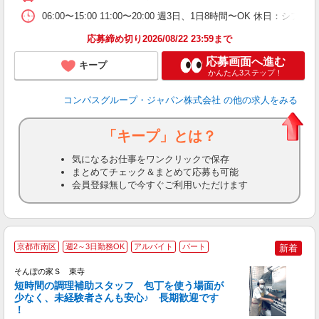
06:00〜15:00 11:00〜20:00 週3日、1日8時間〜OK 休日：
応募締め切り2026/08/22 23:59まで
応募画面へ進む
キープ
かんたん3ステップ！
コンパスグループ・ジャパン株式会社
の他の求人をみる
「キープ」とは？
気になるお仕事をワンクリックで保存
まとめてチェック＆まとめて応募も可能
会員登録無しで今すぐご利用いただけます
京都市南区
週2～3日勤務OK
アルバイト
パート
新着
そんぽの家Ｓ 東寺
短時間の調理補助スタッフ 包丁を使う場面が
少なく、未経験者さんも安心♪ 長期歓迎です
策
！
週