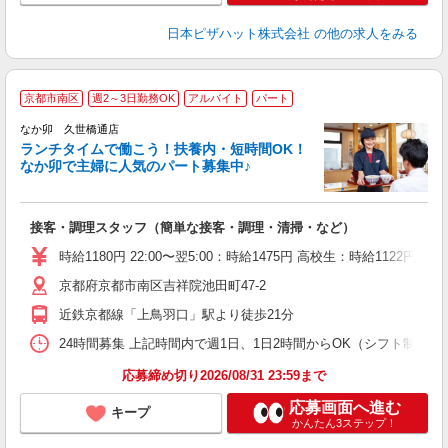
日本ピザハット株式会社
の他の求人をみる
京都市南区
週2～3日勤務OK
アルバイト
パート
気
なか卯 久世橋通店
ランチタイムで働こう！扶養内・短時間OK！
なか卯で主婦に人気のパート募集中♪
き
接客・調理スタッフ（簡単な接客・調理・清掃・など）
未
O
時給1180円 22:00〜翌5:00：時給1475円 高校生：時給1122円
イ
京都府京都市南区吉祥院池田町47-2
補
近鉄京都線「上鳥羽口」駅より徒歩21分
24時間募集 上記時間内で週1日、1日2時間からOK（シフト制） 
応募締め切り2026/08/31 23:59まで
応募画面へ進む
キープ
かんたん3ステップ！