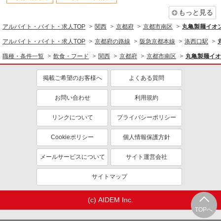
上場企業・上場企業のグループ会
車通勤OK
社
もっと見る
バイク通勤OK
自転車通勤OK
アルバイト・バイト・求人TOP
関西
京都府
京都市南区
丸亀製麺イオ
扶養内勤務OK
転勤なし
アルバイト・バイト・求人TOP
京都府の路線
阪急京都本線
洛西口駅
交通費支給
社会保険あり
職種・条件一覧
飲食・フード
関西
京都府
京都市南区
丸亀製麺イオ
まかない・食事補助
社割・特典あり
掲載ご希望のお客様へ
よくある質問
制服貸与
社員登用あり
同じ職種から求人を探す
お問い合わせ
利用規約
飲食・フード
リンクについて
プライバシーポリシー
レストラン・専門料理店
調理・調理補助・調理師
Cookieポリシー
個人情報保護方針
同じ特徴から求人を探す
メールサービスについて
サイト運営会社
未経験歓迎
大学生歓迎
サイトマップ
ミドル（40代～）活躍中
ボーナス・賞与あり
土日祝休み
週2～3日勤務OK
(c) AIDEM Inc.
短時間勤務（1日4h以内）OK
上場企業・上場企業のグループ会
TOPへ
社