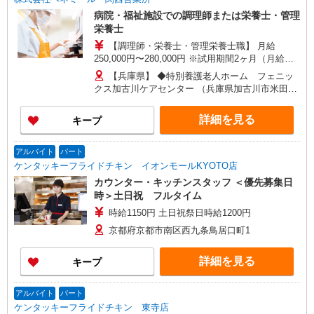
病院・福祉施設での調理師または栄養士・管理
栄養士
【調理師・栄養士・管理栄養士職】 月給
250,000円〜280,000円 ※試用期間2ヶ月（月給
250,000円〜280,000円） ※給与幅は経験による
【兵庫県】 ◆特別養護老人ホーム フェニッ
【エリア調理師職】 月給270,000円〜320,000円
クス加古川ケアセンター （兵庫県加古川市米田町
※試用期間2〜6ヶ月（月給270,000円） ※給与幅
平津字沖田384-16） ◆祐生病院 （兵庫県伊丹市山
は調理技術・コミュニケーション力による
田5-3-13） ◆城陽江尻病院 （兵庫県姫路市北条1-
詳細を見る
キープ
279） 【京都府】 ◆特別養護老人ホーム 塔南の
園 （京都府京都市南区西九条菅田町4-2） ◆住宅
型有料老人ホーム 北野マリアヴィラ （京都府京都
アルバイト
パート
市上京区仁和寺街道千本西入五番町153） ◆特別
ケンタッキーフライドチキン イオンモールKYOTO店
養護老人ホーム 西山寮 （京都府京都市西京区大
カウンター・キッチンスタッフ ＜優先募集日
原野石作町256-1） ◆高齢者福祉施設 西七条
時＞土日祝 フルタイム
（京都府京都市下京区西七条八幡町29） ◆宇治病
時給1150円 土日祝祭日時給1200円
院 （京都府宇治市五ケ庄芝ノ東54-2） 【大阪府】
◆特別養護老人ホーム ぐんげ今城の丘 （大阪府
京都府京都市南区西九条鳥居口町1
高槻市郡家本町13-23） ◆住宅型有料老人ホー
ム さざなみ鶴山台 （大阪府和泉市鶴山台3-2-2）
詳細を見る
キープ
【奈良県】 ◆奈良春日病院 （奈良県奈良市鹿野園
町1212-1）
アルバイト
パート
ケンタッキーフライドチキン 東寺店