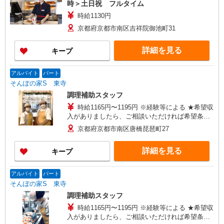
時＞土日祝 フルタイム
時給1130円
京都府京都市南区吉祥院御池町31
詳細を見る
キープ
アルバイト
パート
そんぽの家S 東寺
調理補助スタッフ
時給1165円〜1195円 ※経験等による ★希望収
入がありましたら、ご相談いただければ希望条件
に合うかの確認もいたします。 ★時間外手当別
京都府京都市南区唐橋琵琶町27
途支給 ★上記金額は働きがい向上手当を含みま
す。 ★働きがい向上手当※26年6月改定（地域に
詳細を見る
キープ
より異なる） 社会保険加入者は更に＋30円
アルバイト
パート
そんぽの家S 東寺
調理補助スタッフ
時給1165円〜1195円 ※経験等による ★希望収
入がありましたら、ご相談いただければ希望条件