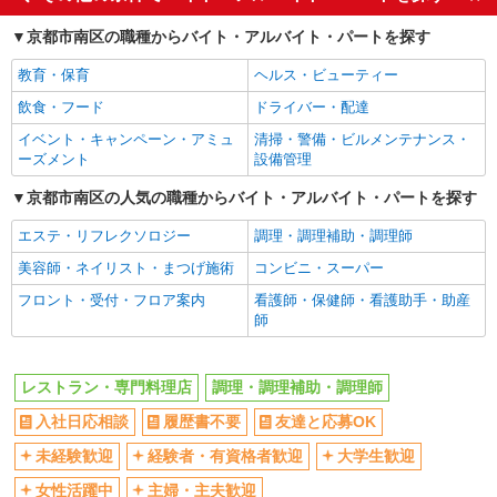
友達と応募OK
未経験歓迎
大手企業内厨房での調理員
京都市南区の職種からバイト・アルバイト・パートを探す
日給月給240,000円〜260,000円 ※経験・能力
経験者・有資格者歓迎
大学生歓迎
による ＊試用期間あり：2カ月（同条件）
教育・保育
ヘルス・ビューティー
女性活躍中
主婦・主夫歓迎
（TOWA本社） 京都府京都市南区上鳥羽上調
飲食・フード
ドライバー・配達
フリーター歓迎
子町5番地
学歴不問
イベント・キャンペーン・アミュ
清掃・警備・ビルメンテナンス・
ブランクOK
ミドル（40代～）活躍中
ーズメント
設備管理
詳細を見る
キープ
エルダー（50代～）活躍中
シニア（60代～）活躍中
京都市南区の人気の職種からバイト・アルバイト・パートを探す
高収入・高額
ボーナス・賞与あり
エステ・リフレクソロジー
調理・調理補助・調理師
昇給あり
土日祝休み
美容師・ネイリスト・まつげ施術
コンビニ・スーパー
週2～3日勤務OK
10時～勤務OK
フロント・受付・フロア案内
看護師・保健師・看護助手・助産
16時前退社OK
短時間勤務（1日4h以内）OK
師
時間や曜日が選べる・シフト自由
平日のみ勤務OK
土日祝のみ勤務OK
フルタイム歓迎
レストラン・専門料理店
調理・調理補助・調理師
昼
夕方
入社日応相談
履歴書不要
友達と応募OK
夜
髪型・髪色自由
未経験歓迎
経験者・有資格者歓迎
大学生歓迎
禁煙・分煙
駅直結・駅チカ
女性活躍中
主婦・主夫歓迎