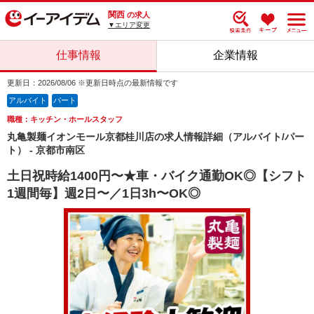
関西
の求人
▼エリア変更
仕事情報
企業情報
更新日：2026/08/06 ※更新日時点の最新情報です
アルバイト
パート
職種：キッチン・ホールスタッフ
丸亀製麺イオンモール京都桂川店の求人情報詳細（アルバイト/パー
ト） - 京都市南区
土日祝時給1400円〜★車・バイク通勤OK◎【シフト
1週間毎】週2日〜／1日3h〜OK◎