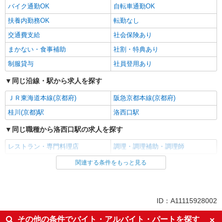
バイク通勤OK
自転車通勤OK
アルバイト
パート
豚屋とん一イオンモール京都桂川店
扶養内勤務OK
転勤なし
調理・接客スタッフ
交通費支給
社会保険あり
時給1200円〜 ☆土日祝は時給200円UP!!
まかない・食事補助
社割・特典あり
京都府京都市南区久世高田町３７６－１イオン
制服貸与
社員登用あり
モール京都桂川３Ｆ
同じ沿線・駅から求人を探す
詳細を見る
キープ
ＪＲ東海道本線(京都府)
阪急京都本線(京都府)
アルバイト
パート
桂川(京都)駅
洛西口駅
株式会社 ファーストフーズ
同じ職種から洛西口駅の求人を探す
本社工場の学校給食盛付スタッフ
時給1,125円 ※試用期間1ヶ月 1,122円
レストラン・専門料理店
調理・調理補助・調理師
京都府京都市南区西九条西柳ノ内町2 ファース
関連する条件をもっと見る
同じ雇用形態から洛西口駅の求人を探す
トフーズ 本社工場 ★バイク・自転車通勤OK！
アルバイト
パート
詳細を見る
キープ
同じ特徴から洛西口駅の求人を探す
ID：A11115928002
契約社員
入社日応相談
履歴書不要
株式会社魚国総本社
その他の条件でバイト・アルバイト・パートを探す