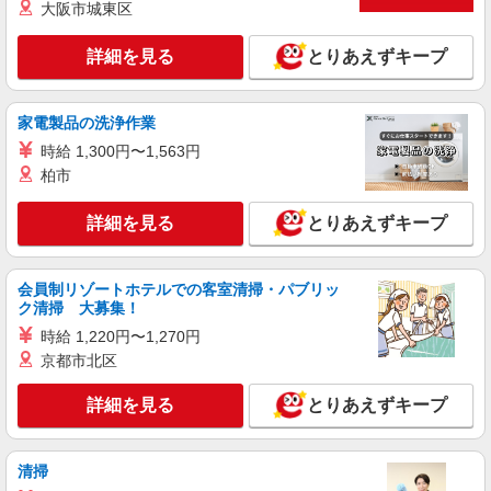
大阪市城東区
詳細を見る
キープ
詳細を見る
とりあえずキープ
アルバイト
パート
ジョリーパスタ 西九条店
キッチン（フード）スタッフ
家電製品の洗浄作業
時給1250円 ※22:00以降は時給1563円 ※労働
時給 1,300円〜1,563円
組合費あり（基本時給×月間時間数×1.8％） ■土
柏市
日・祝手当 土日・祝は時給＋50円
京都府京都市南区西九条高畠町44
詳細を見る
とりあえずキープ
詳細を見る
キープ
会員制リゾートホテルでの客室清掃・パブリッ
アルバイト
パート
ク清掃 大募集！
定食屋 宮本むなし JR西大路駅前店
時給 1,220円〜1,270円
ホール・キッチンスタッフ
京都市北区
時給1130円〜 ※研修30時間有（同時給）
・JR西大路駅前店 （京都府京都市南区唐橋西
詳細を見る
とりあえずキープ
平垣町18／JR京都線「西大路」駅より徒歩1分）
詳細を見る
キープ
清掃