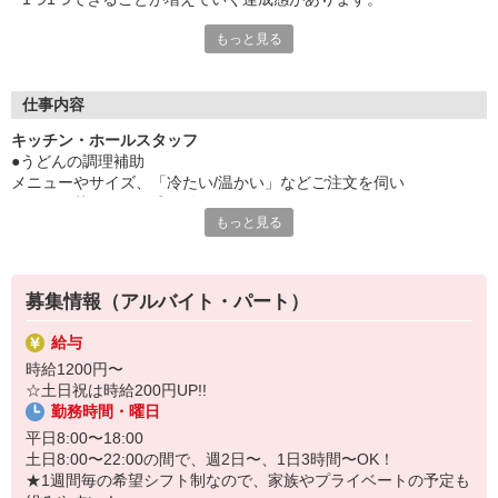
もっと見る
【働くあなたの食を支える3つのサポート】
①家族食堂制度
15歳以下のお子さまがいる従業員を対象に専用カードを支給！
仕事内容
お子さま1人あたり最大月1万円分がチャージされます。
キッチン・ホールスタッフ
（制度の詳細については面接時にご確認ください）
●うどんの調理補助
②1食120円で800円分食べられるまかない有
メニューやサイズ、「冷たい/温かい」などご注文を伺い
③お得な従業員割引有
うどんを茹でたり、盛り付けます。
トリドールグループ系列店で最大25％引き！
もっと見る
ご家族やご友人も一緒に利用できます！
●うどんのお渡し
カウンター越しにお渡しをするときに、
「つゆが熱いので気をつけてお持ちくださいね」など
募集情報（アルバイト・パート）
ちょっとした声掛けや気遣いができるとGOOD！
給与
●天ぷら・おむすびの調理
時給1200円〜
レシピ通りに調理・盛り付けて、
☆土日祝は時給200円UP!!
完成したらカウンターに並べます。
勤務時間・曜日
●洗い場/店内清掃
平日8:00〜18:00
お客さまが返却口にお持ちくださったお皿・おぼんを洗います。
土日8:00〜22:00の間で、週2日〜、1日3時間〜OK！
食洗器を使って効率よく作業！手荒れの不安もナシ！
★1週間毎の希望シフト制なので、家族やプライベートの予定も