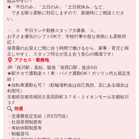
組みやすい！
カウンター周りや調理場の清掃をこまめに行っています◎
★「平日のみ」「土日のみ」「土日祝休み」など、
忙しい時間帯は、おぼんや天ぷらをとる皿が無くなっていないか含
できる限り柔軟に対応しますので、面接時にご相談くださ
め
い。
まめにチェックして、補充をします。
・。☆ 平日ランチ勤務スタッフ大募集 ☆。・
お子さま優先のシフトOKで、学校行事や急な発熱にも柔軟対
応！
保育園のお迎えに間に合う時間で働けるから、家事・育児と両
立しやすく、スタッフ同士が支え合う安心の職場です♪
アクセス・勤務地
JR「桂川駅」直結、阪急「洛西口駅」徒歩5分
★駅チカで通勤楽々！車・バイク通勤OK！ガソリン代も規定支
給！
★自転車通勤も可！（駐輪場料金は自己負担、店にある場合は
利用可）
京都府京都市南区久世高田町３７６－１イオンモール京都桂川
３Ｆ
待遇
・交通費規定支給（月5万円迄）
・社員登用制度有
・有給休暇制度有
・制服貸与