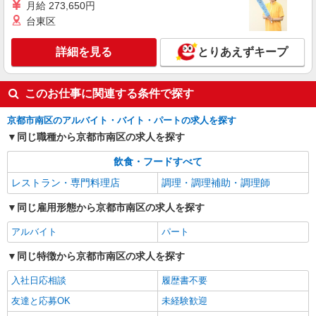
月給 273,650円
アルバイト
パート
台東区
定食屋 宮本むなし JR西大路駅前店
ホール・キッチンスタッフ
詳細を見る
とりあえずキープ
時給1130円〜 ※研修30時間有（同時給）
・JR西大路駅前店 （京都府京都市南区唐橋西
平垣町18／JR京都線「西大路」駅より徒歩1分）
このお仕事に関連する条件で探す
京都市南区のアルバイト・バイト・パートの求人を探す
詳細を見る
キープ
同じ職種から京都市南区の求人を探す
アルバイト
パート
飲食・フードすべて
なか卯 久世橋通店
レストラン・専門料理店
調理・調理補助・調理師
接客・調理スタッフ（簡単な接客・調理・清
掃・など）
同じ雇用形態から京都市南区の求人を探す
時給1180円 22:00〜翌5:00：時給1475円 高校
生：時給1122円
アルバイト
パート
京都府京都市南区吉祥院池田町47-2
同じ特徴から京都市南区の求人を探す
詳細を見る
キープ
入社日応相談
履歴書不要
友達と応募OK
未経験歓迎
アルバイト
パート