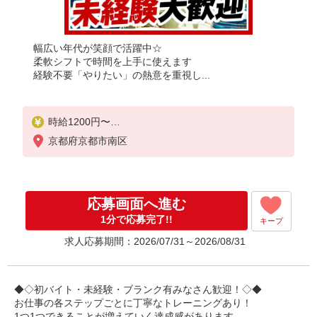
幅広い年代が笑顔で活躍中☆
柔軟シフトで時間を上手に使えます
経験不要「やりたい」の熱意を重視し...
時給1200円〜
☆土日祝は時給200円UP!!
京都府京都市南区
応募画面へ進む
1分で応募完了!!
キープ
求人応募期間：2026/07/31～2026/08/31
◆◇初バイト・未経験・ブランク有みなさん歓迎！◇◆
お仕事の各ステップごとに丁寧なトレーニングあり！
1つ1つできることが増えていく達成感があります。