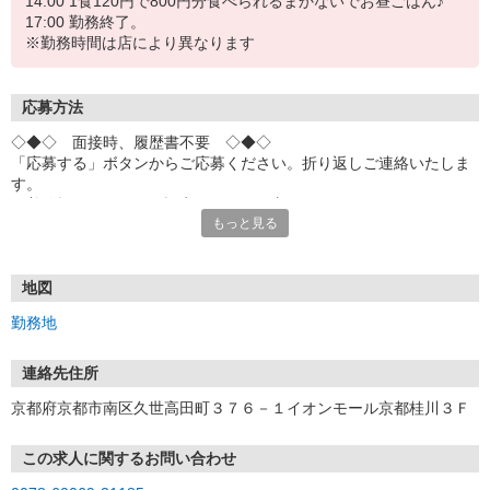
14:00 1食120円で800円分食べられるまかないでお昼ごはん♪
17:00 勤務終了。
※勤務時間は店により異なります
応募方法
◇◆◇ 面接時、履歴書不要 ◇◆◇
「応募する」ボタンからご応募ください。折り返しご連絡いたしま
す。
※着信拒否・ドメイン設定されている方は、
もっと見る
「toridoll-recruit.com」からのメールを受信できるよう設定をお願い
いたします。
※iCloudメールアドレス（＠icloud.com等）は
面接ご案内のメールが届かない可能性がございますため、
地図
その他のアドレスをご入力いただくようお願いいたします。
勤務地
【スマホで簡単！面接予約機能あり！】
お電話でのご応募も大歓迎！
連絡先住所
(10:00〜17:00/土日祝も受付中)
京都府京都市南区久世高田町３７６－１イオンモール京都桂川３Ｆ
【スピード採用実施中！】
最短翌日面接も！面接は30分程度。
この求人に関するお問い合わせ
友達同士の応募もOK！