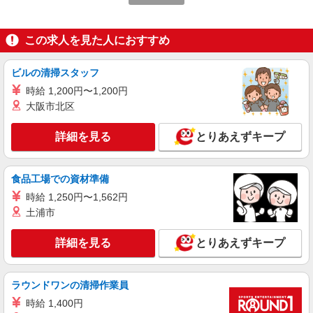
市南区上鳥羽上調子町2-2 積水化学工業 京都研
究所6階）
詳細を見る
キープ
この求人を見た人におすすめ
アルバイト
パート
ビルの清掃スタッフ
コンパスグループ・ジャパン株式会社 20908_p
時給 1,200円〜1,200円
調理員【アルバイト・パート】
大阪市北区
時給1,200円〜1,400円 試用期間中 時給1,200
円〜1,400円(試用期間2ヶ月) 残業が発生した場
詳細を見る
合、残業代を1分単位で別途支給します。
とりあえずキープ
積水化学工業（株）京都研究所 （京都府京都
市南区上鳥羽上調子町2-2 積水化学工業 京都研
究所6階）
食品工場での資材準備
詳細を見る
キープ
時給 1,250円〜1,562円
土浦市
アルバイト
パート
なか卯 久世橋通店
詳細を見る
とりあえずキープ
接客・調理スタッフ（簡単な接客・調理・清
掃・など）
時給1475円
ラウンドワンの清掃作業員
京都府京都市南区吉祥院池田町47-2
時給 1,400円