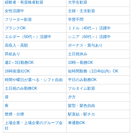
経験者・有資格者歓迎
大学生歓迎
なか卯 京都八条口店
接客・調理スタッフ（簡単な接客・調理・清
女性活躍中
主婦・主夫歓迎
掃・など）
フリーター歓迎
学歴不問
時給1600円 ■特別手当 特別時給〈5:00-9:00も
ブランクOK
ミドル（40代～）活躍中
深夜時給と同額〉
京都府京都市南区東九条上殿田町53番1 第一
エルダー（50代～）活躍中
シニア（60代～）活躍中
土木ビル1F
高収入・高額
ボーナス・賞与あり
昇給あり
土日祝休み
詳細を見る
キープ
週2～3日勤務OK
10時～勤務OK
アルバイト
パート
16時前退社OK
短時間勤務（1日4h以内）OK
なか卯 京都八条口店
時間や曜日が選べる・シフト自由
平日のみ勤務OK
接客・調理スタッフ（簡単な接客・調理・清
掃・など）
土日祝のみ勤務OK
フルタイム歓迎
時給1270円 22:00〜翌5:00：時給1600円 高校
昼
夕方
生：時給1122円 ■特別手当 特別時給〈5:00-9:00も
深夜時給と同額〉
夜
髪型・髪色自由
京都府京都市南区東九条上殿田町53番1 第一
土木ビル1F
禁煙・分煙
駅直結・駅チカ
上場企業・上場企業のグループ会
車通勤OK
詳細を見る
キープ
社