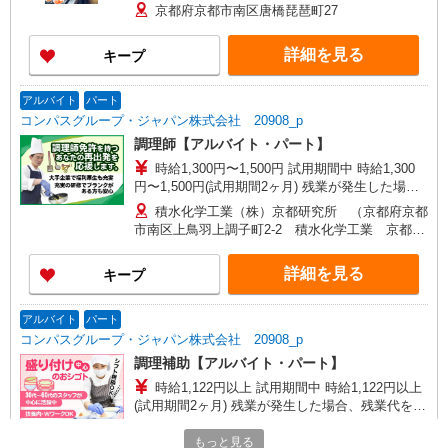
に合うかの確認もいたします。 ★時間外手当別
京都府京都市南区唐橋琵琶町27
途支給 ★上記金額は働きがい向上手当を含みま
す。 ★働きがい向上手当※26年6月改定（地域に
詳細を見る
キープ
より異なる） 社会保険加入者は更に＋30円
アルバイト
パート
コンパスグループ・ジャパン株式会社 20908_p
調理師【アルバイト・パート】
時給1,300円〜1,500円 試用期間中 時給1,300
円〜1,500円(試用期間2ヶ月) 残業が発生した場
合、残業代を1分単位で別途支給します。
積水化学工業（株）京都研究所 （京都府京都
市南区上鳥羽上調子町2-2 積水化学工業 京都研
究所6階）
詳細を見る
キープ
アルバイト
パート
コンパスグループ・ジャパン株式会社 20908_p
調理補助【アルバイト・パート】
時給1,122円以上 試用期間中 時給1,122円以上
(試用期間2ヶ月) 残業が発生した場合、残業代を1
分単位で別途支給します。
積水化学工業（株）京都研究所 （京都府京都
もっと見る