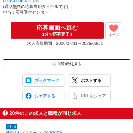
0078-60069-31185
※お盆期間中は店舗により面接日程のご案内に通常よりお時間をい
(通話無料の応募専用ダイヤルです)
ただく場合があります。
担当：応募受付センター
(店舗NO..110933)
応募画面へ進む
1分で応募完了!!
キープ
求人応募期間：2026/07/31～2026/08/31
閲覧履歴を見る
ブックマーク
ポストする
シェアする
URLをシェア
20
件のこの求人と職種が同じ求人
正社員
株式会社ベネミール 関西営業所