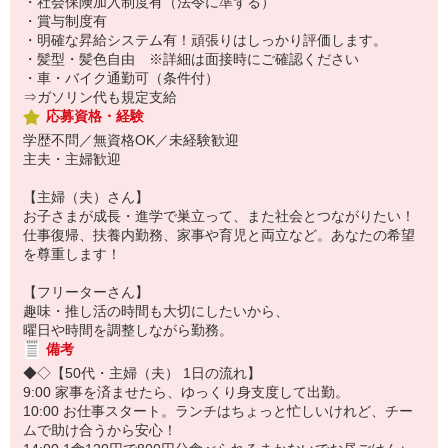
・社会保険加入制度有（法令に準ずる）
・賞与制度有
・明確な昇給システム有！頑張りはしっかり評価します。
・髪型・髪色自由 ※詳細は面接時にご確認ください
・車・バイク通勤可（条件付）
⇒ガソリン代も規定支給
応募資格・経験
学歴不問／無資格OK／未経験歓迎
主夫・主婦歓迎
【主婦（夫）さん】
お子さまが成長・進学で巣立って、また社会とつながりたい！
仕事復帰、扶養内勤務、家事や育児と両立など。あなたの希望
を尊重します！
【フリーターさん】
趣味・推し活の時間も大切にしたいから、
曜日や時間を調整しながら勤務。
備考
◆◇【50代・主婦（夫） 1日の流れ】
9:00 家事を済ませたら、ゆっくり身支度して出勤。
10:00 お仕事スタート。ランチはちょっと忙しいけれど、チー
ムで助け合うから安心！