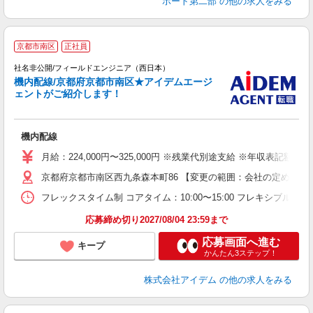
ポート第二部
の他の求人をみる
京都市南区
正社員
社名非公開/フィールドエンジニア（西日本）
機内配線/京都府京都市南区★アイデムエージ
ェントがご紹介します！
で
機内配線
月給：224,000円〜325,000円 ※残業代別途支給 ※年収表記額
京都府京都市南区西九条森本町86 【変更の範囲：会社の定める場
フレックスタイム制 コアタイム：10:00〜15:00 フレキシブルタイム
応募締め切り2027/08/04 23:59まで
応募画面へ進む
キープ
かんたん3ステップ！
株式会社アイデム
の他の求人をみる