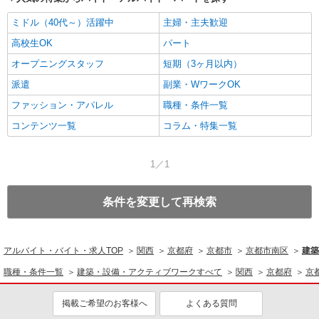
ミドル（40代～）活躍中
主婦・主夫歓迎
高校生OK
パート
オープニングスタッフ
短期（3ヶ月以内）
派遣
副業・WワークOK
ファッション・アパレル
職種・条件一覧
コンテンツ一覧
コラム・特集一覧
1／1
条件を変更して再検索
アルバイト・バイト・求人TOP
関西
京都府
京都市
京都市南区
建築
職種・条件一覧
建築・設備・アクティブワークすべて
関西
京都府
京
掲載ご希望のお客様へ
よくある質問