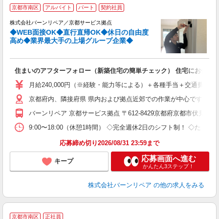
京都市南区
アルバイト
パート
契約社員
行
株式会社バーンリペア／京都サービス拠点
◆WEB面接OK◆直行直帰OK◆休日の自由度
ラ
高め◆業界最大手の上場グループ企業◆
用
住まいのアフターフォロー（新築住宅の簡単チェック） 住宅にお住まいの
未
月給240,000円（※経験・能力等による）＋各種手当＋交通費全額支
京都府内、隣接府県 県内および拠点近郊での作業が中心です。 ◎
バーンリペア 京都サービス拠点 〒612-8429京都府京都市伏見
9:00〜18:00（休憩1時間） ◇完全週休2日のシフト制！ ◇た
応募締め切り2026/08/31 23:59まで
応募画面へ進む
キープ
かんたん3ステップ！
株式会社バーンリペア
の他の求人をみる
当
京都市南区
正社員