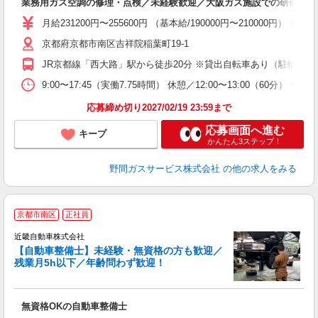
業務用ガス空調の修理・点検／未経験歓迎／大阪ガス施設での研修有
月給231200円〜255600円 （基本給/190000円〜21000
京都府京都市南区吉祥院稲葉町19-1
JR京都線「西大路」駅から徒歩20分 ※貸出自転車あり（駐輪場費
9:00〜17:45（実働7.75時間） 休憩／12:00〜13:00（60分） 
応募締め切り2027/02/19 23:59まで
応募画面へ進む
キープ
かんたん3ステップ！
野間ガスサービス株式会社
の他の求人をみる
京都市南区
正社員
シ
近畿自動車株式会社
【自動車整備士】未経験・無資格の方も歓迎／
残業月5h以下／年齢問わず歓迎！
案
無資格OKの自動車整備士