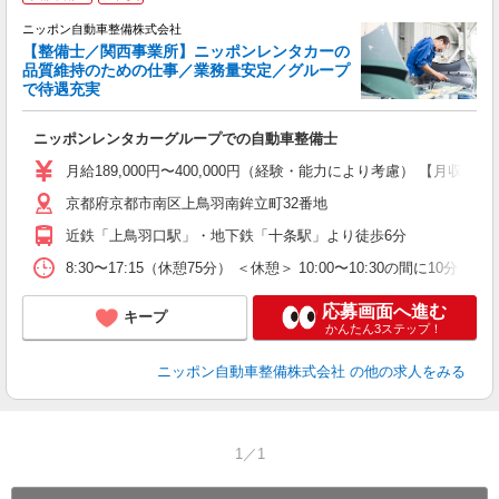
ニッポン自動車整備株式会社
【整備士／関西事業所】ニッポンレンタカーの
品質維持のための仕事／業務量安定／グループ
で待遇充実
い
ニッポンレンタカーグループでの自動車整備士
月給189,000円〜400,000円（経験・能力により考慮） 【月収例】
京都府京都市南区上鳥羽南鉾立町32番地
近鉄「上鳥羽口駅」・地下鉄「十条駅」より徒歩6分
8:30〜17:15（休憩75分） ＜休憩＞ 10:00〜10:30の間に10
応募画面へ進む
キープ
かんたん3ステップ！
ニッポン自動車整備株式会社
の他の求人をみる
1／1