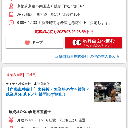
京都府京都市南区吉祥院新田弐ノ段町62
JR京都線「西大路」駅より徒歩約15分
8:00〜17:00 ※就業時間は希望を考慮の上、決定します。
応募締め切り2027/07/29 23:59まで
応募画面へ進む
キープ
かんたん3ステップ！
近畿自動車株式会社
の他の求人をみる
京都市南区
正社員
シ
ケイテイ株式会社 本社営業所
【自動車整備士】未経験・無資格の方も歓迎／
残業月5h以下／年齢問わず歓迎！
案
無資格OKの自動車整備士
月給191862円〜 ★経験・能力により優遇