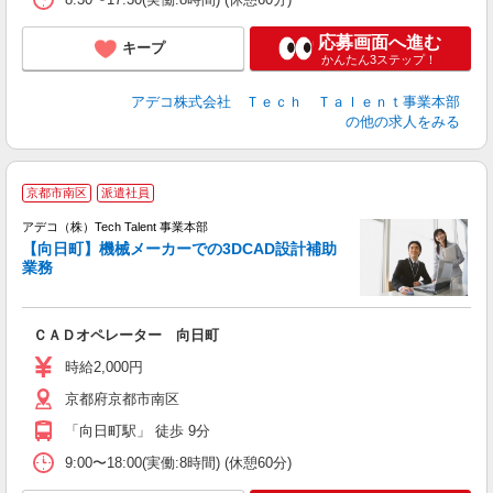
応募画面へ進む
キープ
かんたん3ステップ！
アデコ株式会社 Ｔｅｃｈ Ｔａｌｅｎｔ事業本部
の他の求人をみる
京都市南区
派遣社員
アデコ（株）Tech Talent 事業本部
【向日町】機械メーカーでの3DCAD設計補助
業務
エ
エ
ＣＡＤオペレーター 向日町
高
時給2,000円
京都府京都市南区
「向日町駅」 徒歩 9分
9:00〜18:00(実働:8時間) (休憩60分)