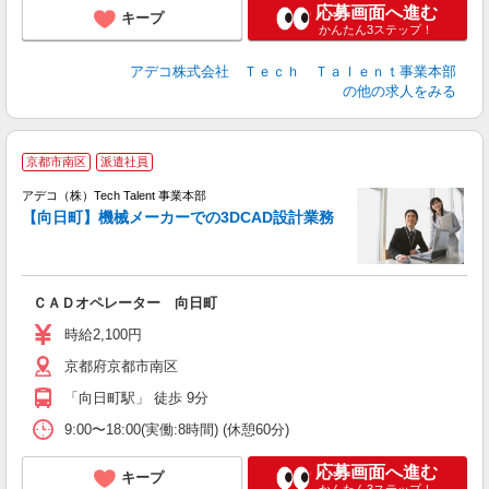
応募画面へ進む
キープ
かんたん3ステップ！
アデコ株式会社 Ｔｅｃｈ Ｔａｌｅｎｔ事業本部
の他の求人をみる
京都市南区
派遣社員
アデコ（株）Tech Talent 事業本部
【向日町】機械メーカーでの3DCAD設計業務
エ
エ
ＣＡＤオペレーター 向日町
高
時給2,100円
京都府京都市南区
「向日町駅」 徒歩 9分
9:00〜18:00(実働:8時間) (休憩60分)
応募画面へ進む
キープ