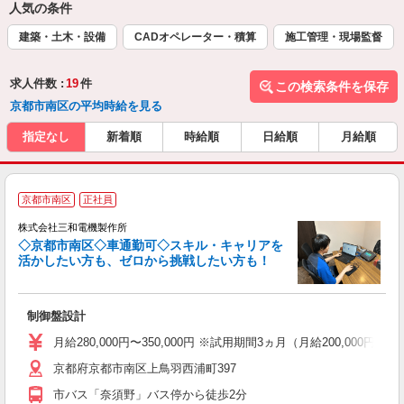
人気の条件
建築・土木・設備
CADオペレーター・積算
施工管理・現場監督
求人件数 :
19
件
この検索条件を保存
京都市南区の平均時給を見る
指定なし
新着順
時給順
日給順
月給順
京都市南区
正社員
株式会社三和電機製作所
◇京都市南区◇車通勤可◇スキル・キャリアを
活かしたい方も、ゼロから挑戦したい方も！
挑
制御盤設計
あ
月給280,000円〜350,000円 ※試用期間3ヵ月（月給200,000円〜
ク
京都府京都市南区上鳥羽西浦町397
役
市バス「奈須野」バス停から徒歩2分