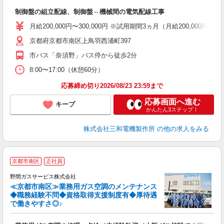
ポ
制御盤の組立配線、制御盤⇔機械間の電気配線工事
職
り
月給200,000円〜300,000円 ※試用期間3ヵ月（月給200,000円
転
京都府京都市南区上鳥羽西浦町397
ン
市バス「奈須野」バス停から徒歩2分
8:00〜17:00（休憩60分）
応募締め切り2026/08/23 23:59まで
応募画面へ進む
キープ
かんたん3ステップ！
株式会社三和電機製作所
の他の求人をみる
京都市南区
正社員
野間ガスサービス株式会社
≪京都市南区≫業務用ガス空調のメンテナンス
す
◆職務経験不問◆資格取得支援制度有◆厚待遇
で働きやすさ◎♪
D
務