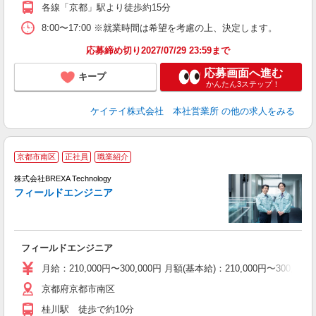
各線「京都」駅より徒歩約15分
8:00〜17:00 ※就業時間は希望を考慮の上、決定します。
応募締め切り2027/07/29 23:59まで
応募画面へ進む
キープ
かんたん3ステップ！
ケイテイ株式会社 本社営業所
の他の求人をみる
京都市南区
正社員
職業紹介
株式会社BREXA Technology
今
フィールドエンジニア
長
フィールドエンジニア
月給：210,000円〜300,000円 月額(基本給)：210,00
京都府京都市南区
桂川駅 徒歩で約10分