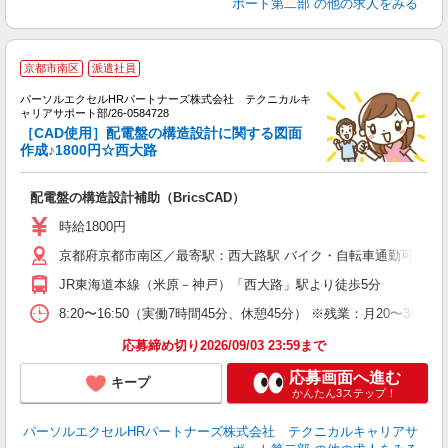
ポート第二部
の他の求人をみる
京都市南区
派遣社員
パーソルエクセルHRパートナーズ株式会社 テクニカルキ
高
ャリアサポート部/26-0584728
［CAD使用］配電盤の構造設計に関する図面
バ
作成♪1800円☆西大路
配電盤の構造設計補助（BricsCAD）
時給1800円
京都府京都市南区／最寄駅：西大路駅 バイク・自転車通勤可
JR東海道本線（米原－神戸）「西大路」駅より徒歩5分
8:20〜16:50（実働7時間45分、休憩45分） ※残業：月20〜
応募締め切り2026/09/03 23:59まで
応募画面へ進む
キープ
かんたん3ステップ！
パーソルエクセルHRパートナーズ株式会社 テクニカルキャリアサ