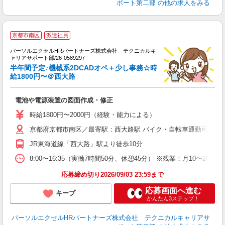
ポート第二部
の他の求人をみる
時
京都市南区
派遣社員
パーソルエクセルHRパートナーズ株式会社 テクニカルキ
ミ
ャリアサポート部/26-0589297
日
半年間予定♪機械系2DCADオペ＋少し事務☆時
ー
給1800円〜＠西大路
服
電池や電源装置の図面作成・修正
時給1800円〜2000円（経験・能力による）
京都府京都市南区／最寄駅：西大路駅 バイク・自転車通勤可。京
JR東海道線「西大路」駅より徒歩10分
8:00〜16:35（実働7時間50分、休憩45分） ※残業：月10〜
応募締め切り2026/09/03 23:59まで
応募画面へ進む
キープ
かんたん3ステップ！
パーソルエクセルHRパートナーズ株式会社 テクニカルキャリアサ