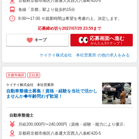
京都府京都市南区八条通大宮西入八条町420-5
各線「京都」駅より徒歩約15分
8:00〜17:00 ※就業時間は希望を考慮の上、決定します。
応募締め切り2027/07/29 23:59まで
応募画面へ進む
キープ
かんたん3ステップ！
ケイテイ株式会社 本社営業所
の他の求人をみる
京都市南区
正社員
ケイテイ株式会社 本社営業所
自動車整備士募集！資格・経験を当社で活かし
ませんか◆年齢問わず歓迎！
る
自動車整備士
月給200,000円〜240,000円（資格・経験・能力により優
京都府京都市南区八条通大宮西入八条町420-5