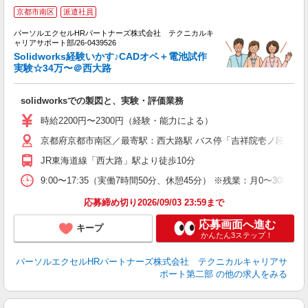
時
京都市南区
派遣社員
ミ
パーソルエクセルHRパートナーズ株式会社 テクニカルキ
日
ャリアサポート部/26-0439526
ー
Solidworks経験いかす♪CADオペ＋電池試作
服
実験☆34万〜＠西大路
solidworksでの製図と、実験・評価業務
時給2200円〜2300円（経験・能力による）
京都府京都市南区／最寄駅：西大路駅 バス停「吉祥院壱ノ段町」
JR東海道線「西大路」駅より徒歩10分
9:00〜17:35（実働7時間50分、休憩45分） ※残業：月0〜3
応募締め切り2026/09/03 23:59まで
応募画面へ進む
キープ
かんたん3ステップ！
パーソルエクセルHRパートナーズ株式会社 テクニカルキャリアサ
ポート第二部
の他の求人をみる