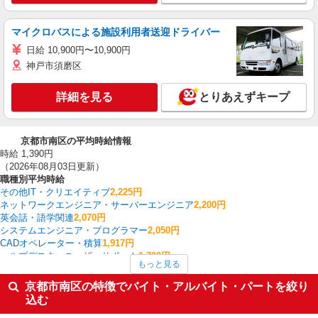
マイクロバスによる施設利用者送迎ドライバー
日給 10,900円〜10,900円
神戸市須磨区
詳細を見る
とりあえずキープ
京都市南区の平均時給情報
時給 1,390円
（2026年08月03日更新）
職種別平均時給
その他IT・クリエイティブ
2,225円
ネットワークエンジニア・サーバーエンジニア
2,200円
英会話・語学関連
2,070円
システムエンジニア・プログラマー
2,050円
CADオペレーター・積算
1,917円
ヘルプデスク・ユーザーサポート
1,700円
もっと見る
研究開発・分析評価
1,675円
WEBデザイナー・コーダー・WEBオペレーター
1,600円
京都市南区の特徴でバイト・アルバイト・パートを絞り
法人営業
1,600円
込む
薬剤師
1,590円