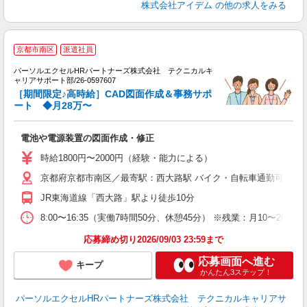
株式会社アイデム
の他の求人をみる
時
京都市南区
派遣社員
パーソルエクセルHRパートナーズ株式会社 テクニカルキ
ミ
ャリアサポート部/26-0597607
日
［期間限定♪高時給］CAD図面作成＆事務サポ
ー
ート ◆月28万〜
服
電池や電源装置の図面作成・修正
時給1800円〜2000円（経験・能力による）
京都府京都市南区／最寄駅：西大路駅 バイク・自転車通勤可。京
JR東海道線「西大路」駅より徒歩10分
8:00〜16:35（実働7時間50分、休憩45分） ※残業：月10〜
応募締め切り2026/09/03 23:59まで
応募画面へ進む
キープ
かんたん3ステップ！
パーソルエクセルHRパートナーズ株式会社 テクニカルキャリアサ