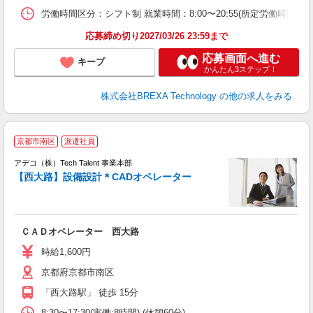
労働時間区分：シフト制 就業時間：8:00〜20:55(所定労働時間
応募締め切り2027/03/26 23:59まで
応募画面へ進む
キープ
かんたん3ステップ！
株式会社BREXA Technology
の他の求人をみる
京都市南区
派遣社員
アデコ（株）Tech Talent 事業本部
【西大路】設備設計＊CADオペレーター
エ
エ
ＣＡＤオペレーター 西大路
高
時給1,600円
京都府京都市南区
「西大路駅」 徒歩 15分
8:30〜17:30(実働:8時間) (休憩60分)