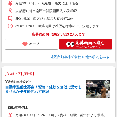
月給191862円〜 ★経験・能力により優遇
京都府京都市南区吉祥院新田弐ノ段町62
JR京都線「西大路」駅より徒歩約15分
8:00〜17:00 ※就業時間は希望を考慮の上、決定します。
応募締め切り2027/07/29 23:59まで
応募画面へ進む
キープ
かんたん3ステップ！
近畿自動車株式会社
の他の求人をみる
京都市南区
正社員
近畿自動車株式会社
自動車整備士募集！資格・経験を当社で活かし
ませんか◆年齢問わず歓迎！
る
自動車整備士
月給200,000円〜240,000円（資格・経験・能力により優