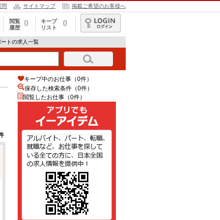
質問
サイトマップ
掲載ご希望のお客様へ
閲覧
キープ
0
0
履歴
リスト
ログイン
パートの求人一覧
キープ中のお仕事（0件）
保存した検索条件（
0
件）
閲覧したお仕事（0件）
件