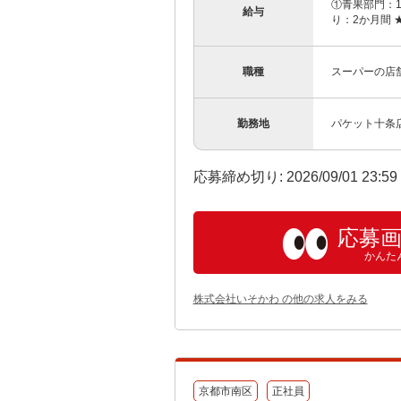
①青果部門：1
給与
り：2か月間 
職種
スーパーの店
勤務地
パケット十条
応募締め切り: 2026/09/01 23:5
応募
かんた
株式会社いそかわ の他の求人をみる
京都市南区
正社員