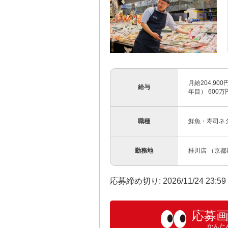
月給204,90
給与
年目） 600
職種
鮮魚・寿司ネ
勤務地
桂川店 （京都
応募締め切り: 2026/11/24 23:5
応募
かんた