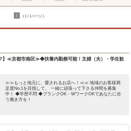
1
( 1 / 1ページ )
フ】≪京都市南区≫◆扶養内勤務可能！主婦（夫）・学生歓
≫≫もっと地元に、愛されるお店へ！≪≪ 地域のお客様満
足度No.1を目指して、 一緒に頑張って下さる仲間を募集
中！ ◆学歴不問 ◆ブランクOK・WワークOKであなたに合
う働き方を！