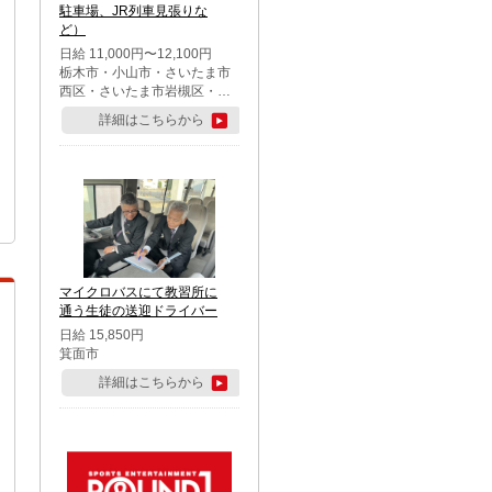
駐車場、JR列車見張りな
ど）
日給 11,000円〜12,100円
栃木市・小山市・さいたま市
西区・さいたま市岩槻区・久
喜市・蓮田市
詳細はこちらから
マイクロバスにて教習所に
通う生徒の送迎ドライバー
日給 15,850円
箕面市
詳細はこちらから