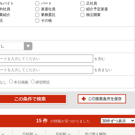
ルバイト
パート
正社員
約社員
派遣社員
紹介予定派遣
業紹介
業務委託
独立開業
託
その他
を含む
を含まない
なし
本日掲載
締切間近
この検索条件を保存
条件で検索
15 件
の情報が見つかりました
日給順
月給順
並び替え解除