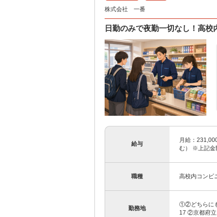
株式会社 一番
日勤のみで夜勤一切なし！高校
月給：231,
給与
む） ※上記金
職種
高校内コンビ
①②どちらにも
勤務地
17 ②京都府立