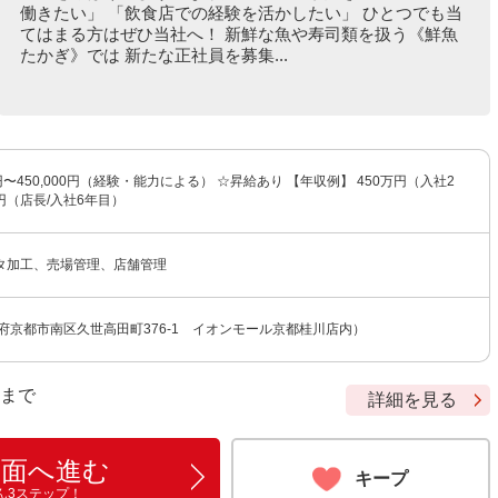
働きたい」 「飲食店での経験を活かしたい」 ひとつでも当
てはまる方はぜひ当社へ！ 新鮮な魚や寿司類を扱う《鮮魚
たかぎ》では 新たな正社員を募集...
0円〜450,000円（経験・能力による） ☆昇給あり 【年収例】 450万円（入社2
万円（店長/入社6年目）
タ加工、売場管理、店舗管理
府京都市南区久世高田町376-1 イオンモール京都桂川店内）
9 まで
詳細を見る
画面へ進む
キープ
ん3ステップ！