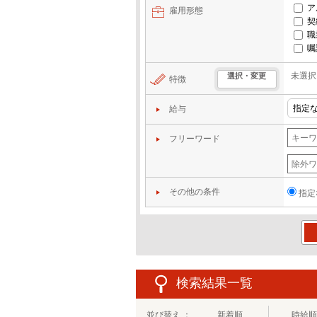
ア
雇用形態
契
職
嘱
未選択
選択・変更
特徴
給与
フリーワード
その他の条件
指定
この
検索結果一覧
並び替え ：
新着順
時給順