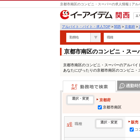
京都市南区のコンビニ・スーパーの求人情報 | ア
エ
関西
アルバイト・バイト・求人TOP
>
関西
>
京都府
>
勤務地
職種
京都市南区のコンビニ・スー
京都市南区のコンビニ・スーパーのアルバイ
あなたにぴったりの京都市南区のコンビニ・
勤務地で検索
通勤時間・区
選択・変更
京都府
京都市南区
販売
選択・変更
職種
コ