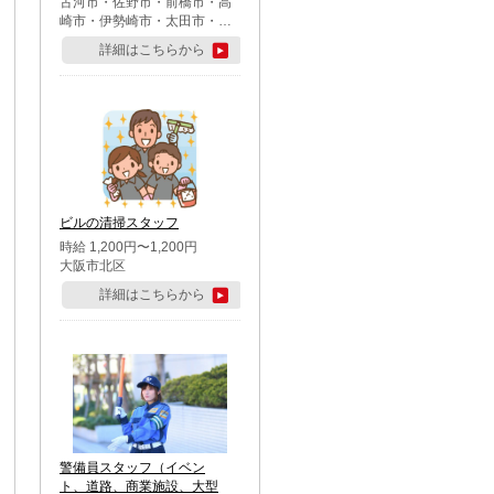
古河市・佐野市・前橋市・高
崎市・伊勢崎市・太田市・館
林市・藤岡市・大泉町・さい
詳細はこちらから
たま市北区・川越市・熊谷
市・行田市・秩父市・所沢
市・飯能市・東松山市・坂戸
市・鶴ケ島市・千葉市中央
区・市川市・松戸市・習志野
市・柏市・流山市・八千代
市・足立区・江戸川区・八王
子市・町田市
ビルの清掃スタッフ
時給 1,200円〜1,200円
大阪市北区
詳細はこちらから
警備員スタッフ（イベン
ト、道路、商業施設、大型