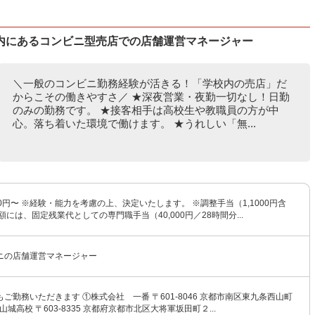
内にあるコンビニ型売店での店舗運営マネージャー
＼一般のコンビニ勤務経験が活きる！「学校内の売店」だ
からこその働きやすさ／ ★深夜営業・夜勤一切なし！日勤
のみの勤務です。 ★接客相手は高校生や教職員の方が中
心。落ち着いた環境で働けます。 ★うれしい「無...
000円〜 ※経験・能力を考慮の上、決定いたします。 ※調整手当（1,1000円含
額には、固定残業代としての専門職手当（40,000円／28時間分...
ニの店舗運営マネージャー
ご勤務いただきます ①株式会社 一番 〒601-8046 京都市南区東九条西山町
山城高校 〒603-8335 京都府京都市北区大将軍坂田町２...