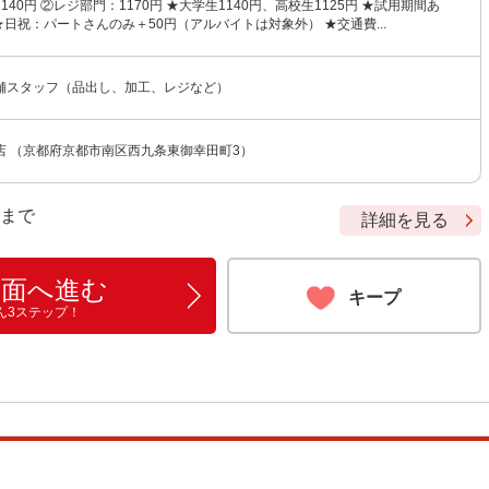
140円 ②レジ部門：1170円 ★大学生1140円、高校生1125円 ★試用期間あ
★日祝：パートさんのみ＋50円（アルバイトは対象外） ★交通費...
舗スタッフ（品出し、加工、レジなど）
店 （京都府京都市南区西九条東御幸田町3）
9 まで
詳細を見る
画面へ進む
キープ
ん3ステップ！