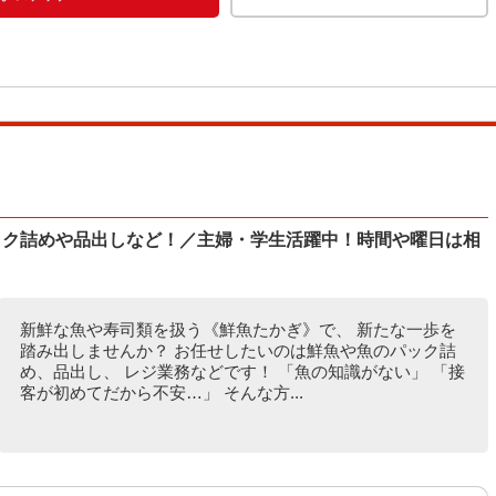
ック詰めや品出しなど！／主婦・学生活躍中！時間や曜日は相
新鮮な魚や寿司類を扱う《鮮魚たかぎ》で、 新たな一歩を
踏み出しませんか？ お任せしたいのは鮮魚や魚のパック詰
め、品出し、 レジ業務などです！ 「魚の知識がない」 「接
客が初めてだから不安…」 そんな方...