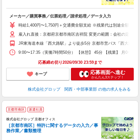
出
メーカー／購買事務／伝票処理／請求処理／データ入力
履
卒
時給1,400円〜1,750円＋交通費全額支給 ※残業代は別途全額支給 
O
雇入れ直後：京都府京都市南区吉祥院 変更の範囲：会社の定める
食
0
JR東海道本線「西大路駅」より徒歩5分 京都市営バス「西大路駅前
度
9:00〜17:35（実働7時間50分） 【休憩】 45分 【残業
応募締め切り2026/09/30 23:59まで
応募画面へ進む
キープ
かんたん3ステップ！
株式会社グロップ 関西・中部事業部
の他の求人をみる
京都市南区
派遣社員
株式会社グロップ 京都オフィス
［京都市南区］特許に関するデータの入力／事
務作業／書類整理