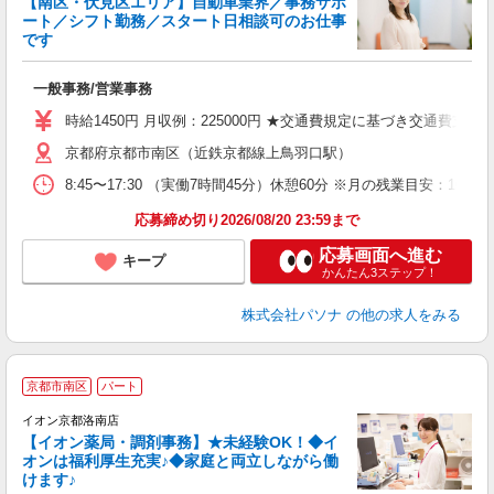
【南区・伏見区エリア】自動車業界／事務サポ
ート／シフト勤務／スタート日相談可のお仕事
です
談
一般事務/営業事務
交
時給1450円 月収例：225000円 ★交通費規定に基づき交通費支給
京都府京都市南区（近鉄京都線上鳥羽口駅）
8:45〜17:30 （実働7時間45分）休憩60分 ※月の残業目
応募締め切り2026/08/20 23:59まで
応募画面へ進む
キープ
かんたん3ステップ！
株式会社パソナ
の他の求人をみる
京都市南区
パート
イオン京都洛南店
【イオン薬局・調剤事務】★未経験OK！◆イ
オンは福利厚生充実♪◆家庭と両立しながら働
割
けます♪