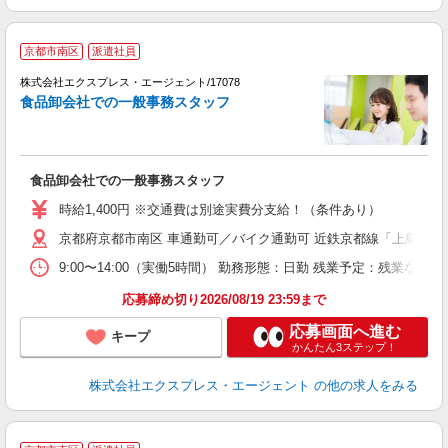
★
京都市南区
派遣社員
ゃ
株式会社エクスプレス・エージェント/17078
☆
食品卸会社での一般事務スタッフ
の
経
即
（
食品卸会社での一般事務スタッフ
中
ワ
時給1,400円 ※交通費は別途実費分支給！（条件あり）
京都府京都市南区 車通勤可／バイク通勤可 近鉄京都線「上鳥羽口
9:00〜14:00（実働5時間） 勤務形態：日勤 残業予定：残業
応募締め切り2026/08/19 23:59まで
応募画面へ進む
キープ
かんたん3ステップ！
株式会社エクスプレス・エージェント
の他の求人をみる