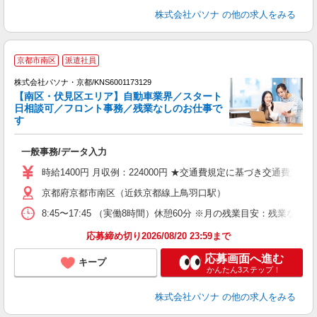
株式会社パソナ
の他の求人をみる
京都市南区
派遣社員
株式会社パソナ・京都/KNS6001173129
【南区・伏見区エリア】自動車業界／スタート
日相談可／フロント事務／残業なしのお仕事で
す
口
ど
一般事務/データ入力
交
時給1400円 月収例：224000円 ★交通費規定に基づき交通費支給
京都府京都市南区（近鉄京都線上鳥羽口駅）
8:45〜17:45 （実働8時間）休憩60分 ※月の残業目安：
応募締め切り2026/08/20 23:59まで
応募画面へ進む
キープ
かんたん3ステップ！
株式会社パソナ
の他の求人をみる