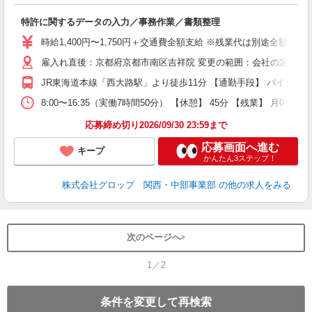
出
特許に関するデータの入力／事務作業／書類整理
履
卒
時給1,400円〜1,750円＋交通費全額支給 ※残業代は別途全額支給 
O
雇入れ直後：京都府京都市南区吉祥院 変更の範囲：会社の定める
食
0
JR東海道本線「西大路駅」より徒歩11分 【通勤手段】 バイク/自
度
8:00〜16:35（実働7時間50分） 【休憩】 45分 【残業
応募締め切り2026/09/30 23:59まで
応募画面へ進む
キープ
かんたん3ステップ！
株式会社グロップ 関西・中部事業部
の他の求人をみる
次のページへ
1／2
条件を変更して再検索