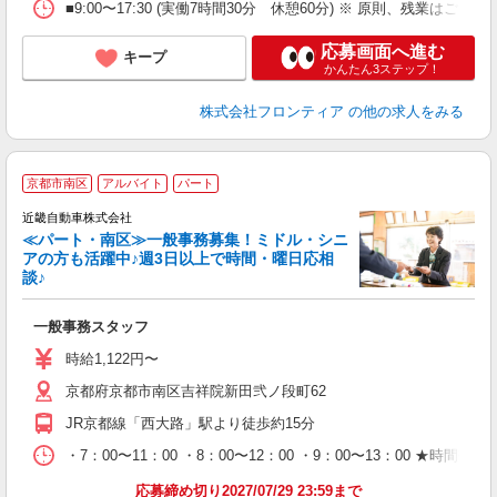
■9:00〜17:30 (実働7時間30分 休憩60分) ※ 原則、残業はござ
応募画面へ進む
キープ
かんたん3ステップ！
株式会社フロンティア
の他の求人をみる
京都市南区
アルバイト
パート
近畿自動車株式会社
≪パート・南区≫一般事務募集！ミドル・シニ
アの方も活躍中♪週3日以上で時間・曜日応相
談♪
す
一般事務スタッフ
時給1,122円〜
京都府京都市南区吉祥院新田弐ノ段町62
JR京都線「西大路」駅より徒歩約15分
・7：00〜11：00 ・8：00〜12：00 ・9：00〜13：00 ★
応募締め切り2027/07/29 23:59まで