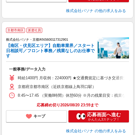
株式会社パソナ
の他の求人をみる
京都市南区
派遣社員
株式会社パソナ・京都/KNS600117312901
【南区・伏見区エリア】自動車業界／スタート
日相談可／フロント事務／残業なしのお仕事で
す
口
ど
一般事務/データ入力
交
時給1400円 月収例：224000円 ★交通費規定に基づき交通費支給
京都府京都市南区（近鉄京都線上鳥羽口駅）
8:45〜17:45 （実働8時間）休憩60分 ※月の残業目安：残
応募締め切り2026/08/20 23:59まで
応募画面へ進む
キープ
かんたん3ステップ！
株式会社パソナ
の他の求人をみる