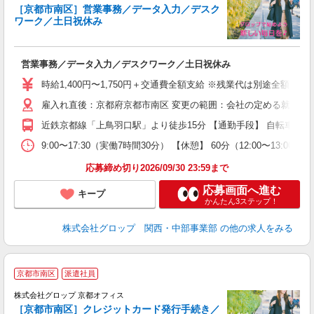
［京都市南区］営業事務／データ入力／デスク
ワーク／土日祝休み
出
営業事務／データ入力／デスクワーク／土日祝休み
履
卒
時給1,400円〜1,750円＋交通費全額支給 ※残業代は別途全額支給
（
雇入れ直後：京都府京都市南区 変更の範囲：会社の定める就業場
中
禁
近鉄京都線「上鳥羽口駅」より徒歩15分 【通勤手段】 自転車/公
社
取
9:00〜17:30（実働7時間30分） 【休憩】 60分（12:0
応募締め切り2026/09/30 23:59まで
応募画面へ進む
キープ
かんたん3ステップ！
株式会社グロップ 関西・中部事業部
の他の求人をみる
京都市南区
派遣社員
株式会社グロップ 京都オフィス
［京都市南区］クレジットカード発行手続き／