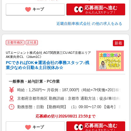
応募画面へ進む
キープ
かんたん3ステップ！
近畿自動車株式会社
の他の求人をみる
京都市南区
正社員
新着
UTエージェント株式会社 AGT関西第三CU AGT京都エリア
AK東向井CL 《Jdum1C》
PCできればOK★運送会社の事務スタッフ♪残
業少なめ☆日勤＆土日祝休み☆
る
一般事務・給与計算・PC作業
入
場
時給：1,250円〜 月収例：187,000円（時給×7H実働×20日稼働＋
タ
休
京都府京都市南区 勤務詳細：京都市 通勤方法：徒歩/車/自転車/バ
場
勤務形態：日勤 【勤務時間】 （1）09:00〜17:00 【備考】 
通
り
応募締め切り2026/08/21 23:59まで
応募画面へ進む
キープ
かんたん3ステップ！