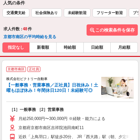
人気の条件
交通費支給
社会保険あり
未経験歓迎
フリーター歓迎
ブラ
求人件数 :
48
件
この検索条件を保存
京都市南区の平均時給を見る
指定なし
新着順
時給順
日給順
月給順
京都市南区
正社員
株式会社ビクトリー自動車
【一般事務・営業事務／正社員】日祝休み！土
曜もほぼ休み！年間休日120日！未経験可◎
ス
［1］一般事務 ［2］営業事務
未
イ
月給250,000円〜300,000円 ※経験・能力による
京都府京都市南区吉祥院池田南町11
近鉄「上鳥羽口」駅徒歩20分、 JR「西大路」駅（朝、夕定時1便