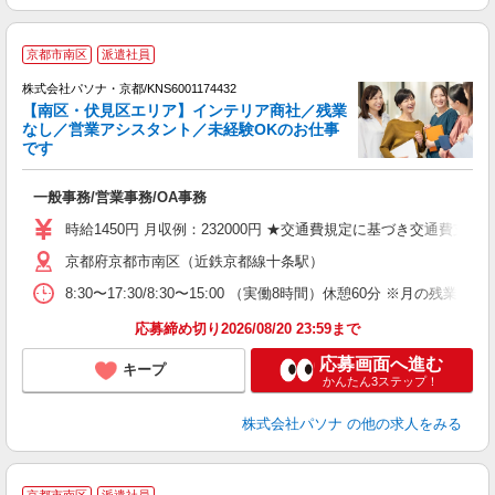
京都市南区
派遣社員
株式会社パソナ・京都/KNS6001174432
【南区・伏見区エリア】インテリア商社／残業
なし／営業アシスタント／未経験OKのお仕事
です
の
交
一般事務/営業事務/OA事務
祝
時給1450円 月収例：232000円 ★交通費規定に基づき交通費支給
京都府京都市南区（近鉄京都線十条駅）
8:30〜17:30/8:30〜15:00 （実働8時間）休憩60
応募締め切り2026/08/20 23:59まで
応募画面へ進む
キープ
かんたん3ステップ！
株式会社パソナ
の他の求人をみる