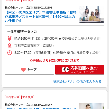
京都市南区
派遣社員
株式会社パソナ・京都/KNS6001172503
【南区・伏見区エリア】司法書士事務所／資料
作成事務／スタート日相談可／1,650円以上の
お仕事です
援
交
一般事務/データ入力
時給1650円 月収例：264000円 ★交通費規定に基づき交通費支給
京都府京都市南区（京都駅）
8:30〜17:30 （実働8時間）休憩60分 ※月の残業目安：
応募締め切り2026/08/20 23:59まで
応募画面へ進む
キープ
かんたん3ステップ！
株式会社パソナ
の他の求人をみる
京都市南区
派遣社員
株式会社パソナ・京都/KNS6001178267