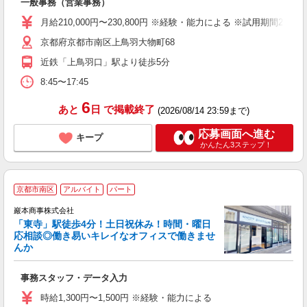
一般事務（営業事務）
未
給
月給210,000円〜230,800円 ※経験・能力による ※試用期間2ヵ月（
結
京都府京都市南区上鳥羽大物町68
近鉄「上鳥羽口」駅より徒歩5分
8:45〜17:45
6
あと
日
で掲載終了
(2026/08/14 23:59まで)
応募画面へ進む
キープ
かんたん3ステップ！
京都市南区
アルバイト
パート
事
巖本商事株式会社
「東寺」駅徒歩4分！土日祝休み！時間・曜日
応相談◎働き易いキレイなオフィスで働きませ
んか
ま
事務スタッフ・データ入力
経
活
時給1,300円〜1,500円 ※経験・能力による
O