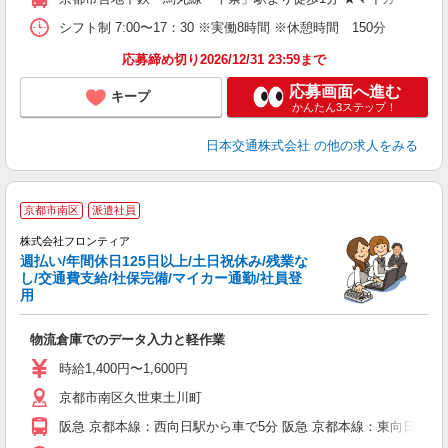
シフト制 7:00〜17：30 ※実働8時間 ※休憩時間 150分
応募締め切り2026/12/31 23:59まで
応募画面へ進む
キープ
かんたん3ステップ！
日本交通株式会社
の他の求人をみる
京都市南区
派遣社員
株式会社フロンティア
週払い/年間休日125日以上/土日祝休み/残業な
す
し/交通費支給/社保完備/マイカー通勤/社員登
入
用
り
主
物流倉庫でのデータ入力と軽作業
～
K
時給1,400円〜1,600円
ル
京都市南区久世東土川町
K
阪急 京都本線：西向日駅から車で5分 阪急 京都本線：東向日駅か