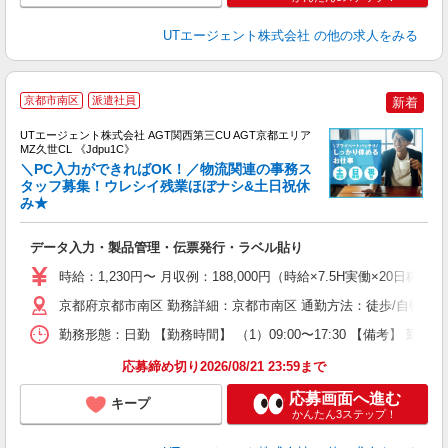
UTエージェント株式会社
の他の求人をみる
京都市南区
派遣社員
新着
UTエージェント株式会社 AGT関西第三CU AGT京都エリア
MZ久世CL 《Jdpu1C》
＼PC入力ができればOK！／物流関連の事務ス
タッフ募集！ウレシイ残業ほぼナシ&土日祝休
み★
る
入
データ入力・製品管理・伝票発行・ラベル貼り
場
タ
時給：1,230円〜 月収例：188,000円（時給×7.5H実働×20日
休
京都府京都市南区 勤務詳細：京都市南区 通勤方法：徒歩/自転車/
場
通
勤務形態：日勤 【勤務時間】 （1）09:00〜17:30 【備考】 
り
応募締め切り2026/08/21 23:59まで
応募画面へ進む
キープ
かんたん3ステップ！