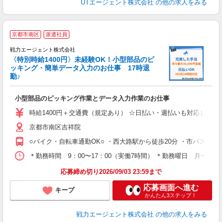
UTエージェント株式会社
の他の求人をみる
京都市南区
派遣社員
戦力エージェント株式会社
〈特別時給1400円〉未経験OK！小型部品のピ
募
ッキング・簡単データ入力のお仕事 17時退
勤♪
い
履
小型部品のピッキング作業とデータ入力作業のお仕事
ブ
時給1400円＋交通費（規定あり） ☆日払い・週払いも対応しております！ 【
あ
京都市南区吉祥院
○バイク・自転車通勤OK○ ・西大路駅から徒歩20分 ・市バス上鳥
＊勤務時間 9：00〜17：00（実働7時間） ＊勤務曜日 月〜金
応募締め切り2026/09/03 23:59まで
応募画面へ進む
キープ
かんたん3ステップ！
戦力エージェント株式会社
の他の求人をみる