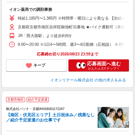
引
イオン薬局での調剤事務
入
リ
時給1,185円〜1,385円 ※時間帯・曜日により異なる 【加給の詳細】
～
京都府京都市南区吉祥院御池町31番地 ★バイク通勤可（車通勤不
上
養
JR「西大路駅」より徒歩約8分
り
9:00〜20:00 ※1日4〜5時間、週3〜4日勤務（応相談） ※月
応募締め切り2026/08/23 23:59まで
応募画面へ進む
キープ
かんたん3ステップ！
イオンリテール株式会社
の他の求人をみる
京都市南区
紹介予定派遣
株式会社パソナ・京都/KNS6001172267
【南区・伏見区エリア】土日祝休み／残業なし
／紹介予定派遣のお仕事です
キ
交