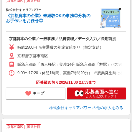
京都市南区
派遣社員
株式会社キャリアパワー
け
《京都資本の企業》未経験OKの事務◎分析の
お手伝いをお任せ◎
日
フ
京都資本の企業／一般事務／品質管理／データ入力／長期前提
時給1500円 ※交通費の別途支給あり（規定支給）
京都府京都市南区
阪急京都線「西京極駅」徒歩14分 阪急京都線「桂駅」バス9分 JR
9:00〜17:20（休憩1時間、実働7時間20分） ※残業発生時は相談
応募締め切り2026/11/30 23:59まで
応募画面へ進む
キープ
かんたん3ステップ！
株式会社キャリアパワー
の他の求人をみる
京都市南区
派遣社員