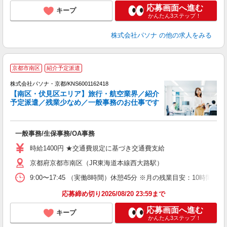
応募画面へ進む
キープ
かんたん3ステップ！
株式会社パソナ
の他の求人をみる
京都市南区
紹介予定派遣
株式会社パソナ・京都/KNS6001162418
【南区・伏見区エリア】旅行・航空業界／紹介
予定派遣／残業少なめ／一般事務のお仕事です
し
交
一般事務/生保事務/OA事務
時給1400円 ★交通費規定に基づき交通費支給
京都府京都市南区（JR東海道本線西大路駅）
9:00〜17:45 （実働8時間）休憩45分 ※月の残業目安：1
応募締め切り2026/08/20 23:59まで
応募画面へ進む
キープ
かんたん3ステップ！