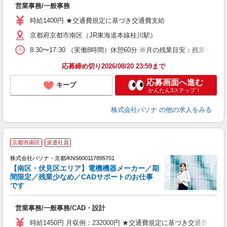
営業事務/一般事務
煙
時給1400円 ★交通費規定に基づき交通費支給
京都府京都市南区（JR東海道本線桂川駅）
8:30〜17:30 （実働8時間）休憩60分 ※月の残業目安：
応募締め切り2026/08/20 23:59まで
応募画面へ進む
キープ
かんたん3ステップ！
株式会社パソナ
の他の求人をみる
京都市南区
派遣社員
株式会社パソナ・京都/KNS600117895701
【南区・伏見区エリア】電機機器メーカー／期
間限定／残業少なめ／CADサポートのお仕事
です
山
営業事務/一般事務/CAD・設計
交
時給1450円 月収例：232000円 ★交通費規定に基づき交通費支給