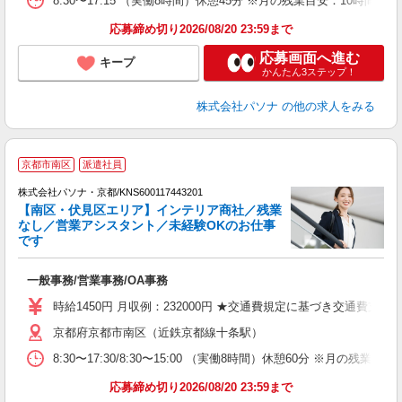
8:30〜17:15 （実働8時間）休憩45分 ※月の残業目安：10
応募締め切り2026/08/20 23:59まで
応募画面へ進む
キープ
かんたん3ステップ！
株式会社パソナ
の他の求人をみる
京都市南区
派遣社員
株式会社パソナ・京都/KNS600117443201
【南区・伏見区エリア】インテリア商社／残業
なし／営業アシスタント／未経験OKのお仕事
です
す
一般事務/営業事務/OA事務
交
時給1450円 月収例：232000円 ★交通費規定に基づき交通費支給
京都府京都市南区（近鉄京都線十条駅）
8:30〜17:30/8:30〜15:00 （実働8時間）休憩60分
応募締め切り2026/08/20 23:59まで