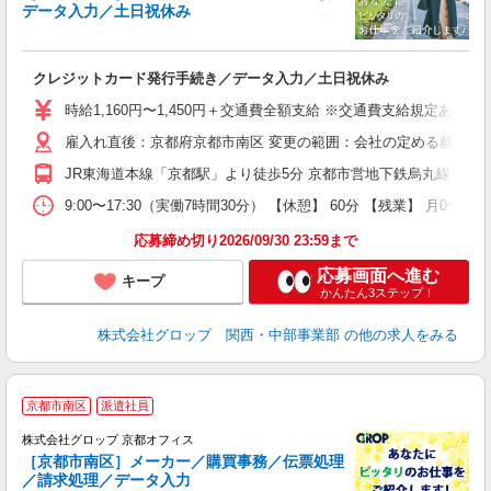
データ入力／土日祝休み
出
クレジットカード発行手続き／データ入力／土日祝休み
履
卒
時給1,160円〜1,450円＋交通費全額支給 ※交通費支給規定あり 
O
雇入れ直後：京都府京都市南区 変更の範囲：会社の定める就業場
転
貯
JR東海道本線「京都駅」より徒歩5分 京都市営地下鉄烏丸線「九条
9:00〜17:30（実働7時間30分） 【休憩】 60分 【残業】
応募締め切り2026/09/30 23:59まで
応募画面へ進む
キープ
かんたん3ステップ！
株式会社グロップ 関西・中部事業部
の他の求人をみる
京都市南区
派遣社員
株式会社グロップ 京都オフィス
［京都市南区］メーカー／購買事務／伝票処理
／請求処理／データ入力