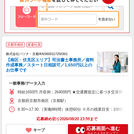
京都市南区
派遣社員
株式会社パソナ・京都/KNS600117250301
【南区・伏見区エリア】司法書士事務所／資料
作成事務／スタート日相談可／1,650円以上の
お仕事です
談
一般事務/データ入力
交
時給1650円 月収例：264000円 ★交通費規定に基づき交通費支給
京都府京都市南区（京都駅）
8:30〜17:30 （実働8時間）休憩60分 ※月の残業目安：1
応募締め切り2026/08/20 23:59まで
応募画面へ進む
キープ
かんたん3ステップ！