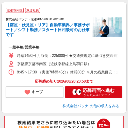
京都市南区
派遣社員
株式会社パソナ・京都/KNS600117826701
【南区・伏見区エリア】自動車業界／事務サポ
ート／シフト勤務／スタート日相談可のお仕事
です
談
一般事務/営業事務
交
時給1450円 月収例：225000円 ★交通費規定に基づき交通費支給
京都府京都市南区（近鉄京都線上鳥羽口駅）
8:45〜17:30 （実働7時間45分）休憩60分 ※月の残業目
応募締め切り2026/08/20 23:59まで
応募画面へ進む
キープ
かんたん3ステップ！
株式会社パソナ
の他の求人をみる