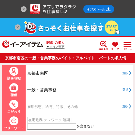
関西
の求人
▼エリア変更
京都市南区の一般・営業事務のバイト・アルバイト・パートの求人情
報一覧
京都市南区
選択
勤務地/駅
一般・営業事務
選択
職種
雇用形態、給与、特徴、その他
選択
こだわり
を含まない
フリーワード