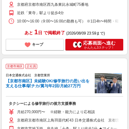
京都府京都市南区西九条東比永城町75番地
カ
り
近鉄「東寺」駅より徒歩4分
10:00〜16:00（9:00〜16:00の勤務も可） ※1日4h〜時間・
1
あと
日
で掲載終了
(2026/08/09 23:59まで)
応募画面へ進む
キープ
かんたん3ステップ！
京都市南区
正社員
日本交通株式会社 京都営業所
【京都市南区】未経験OK/修学旅行の思い出を
支える仕事/駅チカ/賞与年2回/月給27万円
で
タクシーによる修学旅行の後方支援事務
月給270,000円〜 ※経験・能力により応相談
京都府京都市南区上鳥羽苗代町43 日本交通株式会社 京都営業所
京都市営地下鉄 烏丸線「十条」駅より徒歩1分 ★マイカー・バ