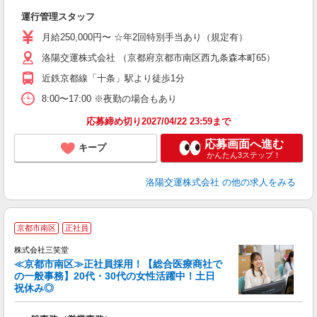
ン
運行管理スタッフ
月給250,000円〜 ☆年2回特別手当あり（規定有）
洛陽交運株式会社 （京都府京都市南区西九条森本町65）
近鉄京都線「十条」駅より徒歩1分
8:00〜17:00 ※夜勤の場合もあり
応募締め切り2027/04/22 23:59まで
応募画面へ進む
キープ
かんたん3ステップ！
洛陽交運株式会社
の他の求人をみる
京都市南区
正社員
株式会社三笑堂
≪京都市南区≫正社員採用！【総合医療商社で
の一般事務】20代・30代の女性活躍中！土日
祝休み◎
キ