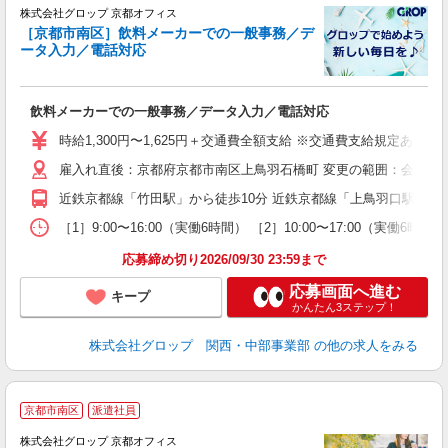
株式会社グロップ 京都オフィス
［京都市南区］飲料メーカーでの一般事務／デ
ータ入力／電話対応
出
飲料メーカーでの一般事務／データ入力／電話対応
履
卒
時給1,300円〜1,625円＋交通費全額支給 ※交通費支給規定あり（
（
雇入れ直後：京都府京都市南区上鳥羽石橋町 変更の範囲：会社の
勤
保
近鉄京都線「竹田駅」から徒歩10分 近鉄京都線「上鳥羽口駅」から
支
［1］9:00〜16:00（実働6時間） ［2］10:00〜17:0
応募締め切り2026/09/30 23:59まで
応募画面へ進む
キープ
かんたん3ステップ！
株式会社グロップ 関西・中部事業部
の他の求人をみる
京都市南区
派遣社員
株式会社グロップ 京都オフィス