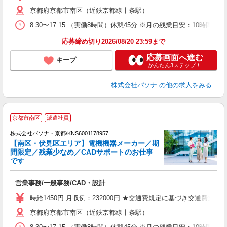
京都府京都市南区（近鉄京都線十条駅）
8:30〜17:15 （実働8時間）休憩45分 ※月の残業目安：10
応募締め切り2026/08/20 23:59まで
応募画面へ進む
キープ
かんたん3ステップ！
株式会社パソナ
の他の求人をみる
京都市南区
派遣社員
株式会社パソナ・京都/KNS6001178957
【南区・伏見区エリア】電機機器メーカー／期
間限定／残業少なめ／CADサポートのお仕事
です
山
営業事務/一般事務/CAD・設計
交
時給1450円 月収例：232000円 ★交通費規定に基づき交通費支給
京都府京都市南区（近鉄京都線十条駅）